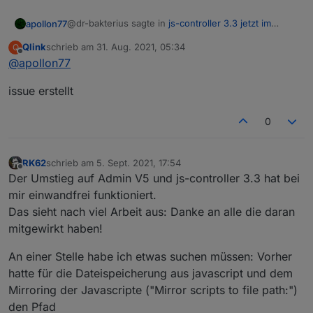
@dr-bakterius sagte in
js-controller 3.3 jetzt im
apollon77
STABLE!
:
Qlink
schrieb am
31. Aug. 2021, 05:34
Q
zuletzt editiert von
Offline
@
apollon77
Der hinterlegt in den Datenpunkten der Geräte
den Maximal- bzw. Minimalwert. Die CCU liefert
Das Thema ist das die gemeldeten Min/max werte
allerdings Werte, die außerhalb dieser Bereiche
issue erstellt
von der CCU kommen ... aber ja mal issue anlegen
liegen und daher kommt die Warnung.
bei hm-rpc Adapter und dann schaut sich
0
@
foxriver76
das an. ggf kommen aber auch Mond-
Werte von dem "custom" Gerät wiffi-wz
RK62
schrieb am
5. Sept. 2021, 17:54
zuletzt editiert von
Offline
Der Umstieg auf Admin V5 und js-controller 3.3 hat bei
mir einwandfrei funktioniert.
Das sieht nach viel Arbeit aus: Danke an alle die daran
mitgewirkt haben!
An einer Stelle habe ich etwas suchen müssen: Vorher
hatte für die Dateispeicherung aus javascript und dem
Mirroring der Javascripte ("Mirror scripts to file path:")
den Pfad