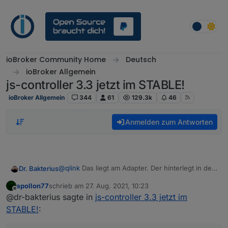
Weiter zum Inhalt
ioBroker Community Home
Deutsch
ioBroker Allgemein
js-controller 3.3 jetzt im STABLE!
ioBroker Allgemein
344
61
129.3k
46
Anmelden zum Antworten
@
qlink
Das liegt am Adapter. Der hinterlegt in den
Dr. Bakterius
Datenpunkten der Geräte den Maximal- bzw.
apollon77
schrieb am
27. Aug. 2021, 10:23
Minimalwert. Die CCU liefert allerdings Werte, die
Du kannst ein issue auf Github anlegen und als
zuletzt editiert von
Offline
@dr-bakterius sagte in
js-controller 3.3 jetzt im
außerhalb dieser Bereiche liegen und daher
ersten Schritt die min/max Werte bei den
kommt die Warnung.
entsprechenden Datenpunkten selbst anpassen
STABLE!
:
(kann aber vom Adapter wieder überschrieben
werden) um die Warnungen weg zu bekommen.