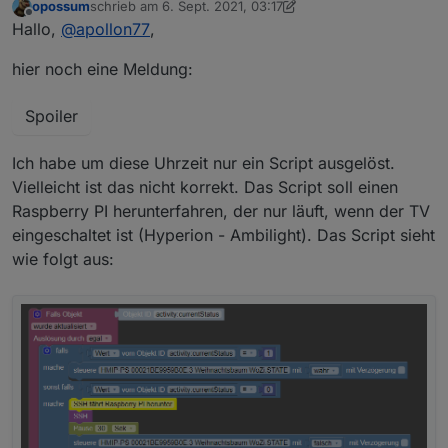
opossum
schrieb am
6. Sept. 2021, 03:17
Dieser "Fehlr" ist nur eine Warnung die scheinbar
zuletzt editiert von opossum
9. Juni 2021, 05:28
Offline
Hallo,
@
apollon77
,
kommt wenn der JavaScript Adapter ein custom npm
Paket (was Du beim javascript Adapter angegeben
hier noch eine Meldung:
hast) installiert. Was haste denn da so?
Spoiler
Ich habe um diese Uhrzeit nur ein Script ausgelöst.
Vielleicht ist das nicht korrekt. Das Script soll einen
Raspberry PI herunterfahren, der nur läuft, wenn der TV
eingeschaltet ist (Hyperion - Ambilight). Das Script sieht
wie folgt aus: