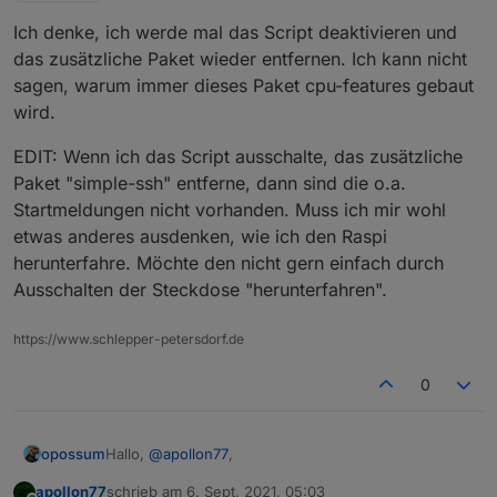
Ich denke, ich werde mal das Script deaktivieren und
das zusätzliche Paket wieder entfernen. Ich kann nicht
sagen, warum immer dieses Paket cpu-features gebaut
wird.
EDIT: Wenn ich das Script ausschalte, das zusätzliche
Paket "simple-ssh" entferne, dann sind die o.a.
Startmeldungen nicht vorhanden. Muss ich mir wohl
etwas anderes ausdenken, wie ich den Raspi
herunterfahre. Möchte den nicht gern einfach durch
Ausschalten der Steckdose "herunterfahren".
https://www.schlepper-petersdorf.de
0
Hallo,
@
apollon77
,
opossum
apollon77
schrieb am
6. Sept. 2021, 05:03
hier noch eine Meldung: