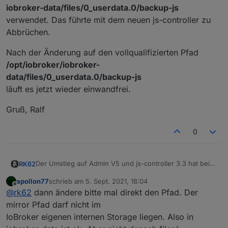
iobroker-data/files/0_userdata.0/backup-js
verwendet. Das führte mit dem neuen js-controller zu
Abbrüchen.
Nach der Änderung auf den vollqualifizierten Pfad
/opt/iobroker/iobroker-
data/files/0_userdata.0/backup-js
läuft es jetzt wieder einwandfrei.
Gruß, Ralf
0
Der Umstieg auf Admin V5 und js-controller 3.3 hat bei
RK62
mir einwandfrei funktioniert.
apollon77
schrieb am
5. Sept. 2021, 18:04
Das sieht nach viel Arbeit aus: Danke an alle die daran
An einer Stelle habe ich etwas suchen müssen: Vorher
zuletzt editiert von
Offline
@
rk62
dann ändere bitte mal direkt den Pfad. Der
mitgewirkt haben!
hatte für die Dateispeicherung aus javascript und dem
Mirroring der Javascripte ("Mirror scripts to file path:")
Nach der Änderung auf den vollqualifizierten Pfad
mirror Pfad darf nicht im
den Pfad
/opt/iobroker/iobroker-
IoBroker eigenen internen Storage liegen. Also in
iobroker-data/files/0_userdata.0/backup-js
data/files/0_userdata.0/backup-js
Gruß, Ralf