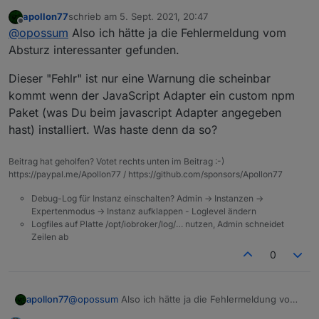
apollon77
schrieb am
5. Sept. 2021, 20:47
ich habe eine komplette Neuinstallation vom iobroker
zuletzt editiert von
Offline
@
opossum
Also ich hätte ja die Fehlermeldung vom
vorgenommen. Bisher lief es ohne Probleme. Heute
abend ein Neustart des JS-Adapters nach
Absturz interessanter gefunden.
Spoiler
vorhergegangenem Error.
Auszug aus dem Log:
Dieser "Fehlr" ist nur eine Warnung die scheinbar
Was hat es mit diesen gyp-Fehlermeldungen und
kommt wenn der JavaScript Adapter ein custom npm
dieser Node cpu-features auf sich?
Paket (was Du beim javascript Adapter angegeben
Kann da jemand etwas zu sagen? Vielen Dank.
hast) installiert. Was haste denn da so?
Beitrag hat geholfen? Votet rechts unten im Beitrag :-)
https://paypal.me/Apollon77 / https://github.com/sponsors/Apollon77
Debug-Log für Instanz einschalten? Admin -> Instanzen ->
Expertenmodus -> Instanz aufklappen - Loglevel ändern
Logfiles auf Platte /opt/iobroker/log/… nutzen, Admin schneidet
Zeilen ab
0
@
opossum
Also ich hätte ja die Fehlermeldung vom
apollon77
Absturz interessanter gefunden.