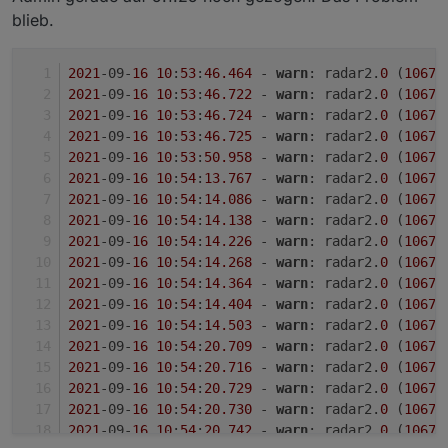
radar2
.0
blieb.
2021
-09
-15
23
:
49
:
41.642
	warn	Read
-
only
 state 
radar2.0

2021-09-15 23:37:40.541	error	Objects databa
radar2
.0
2021
-09-
16
10
:
53
:
46.464
 - 
warn
: radar2.
0
 (
10678
2021
-09
-15
23
:
49
:
41.598
	warn	Read
-
only
 state 
2021
-09-
16
10
:
53
:
46.722
 - 
warn
: radar2.
0
 (
10678
radar2.0

2021-09-15 23:37:35.520	error	Objects databa
2021
-09-
16
10
:
53
:
46.724
 - 
warn
: radar2.
0
 (
10678
radar2
.0
2021
-09-
16
10
:
53
:
46.725
 - 
warn
: radar2.
0
 (
10678
2021
-09
-15
23
:
49
:
41.506
	warn	Read
-
only
 state 
radar2.0

2021
-09-
16
10
:
53
:
50.958
 - 
warn
: radar2.
0
 (
10678
2021-09-15 23:37:30.507	error	Objects databa
2021
-09-
16
10
:
54
:
13.767
 - 
warn
: radar2.
0
 (
10678
radar2
.0
2021
-09-
16
10
:
54
:
14.086
 - 
warn
: radar2.
0
 (
10678
radar2.0

2021
-09
-15
23
:
49
:
41.466
	warn	Read
-
only
 state 
2021
-09-
16
10
:
54
:
14.138
 - 
warn
: radar2.
0
 (
10678
2021-09-15 23:37:25.449	error	Objects databa
2021
-09-
16
10
:
54
:
14.226
 - 
warn
: radar2.
0
 (
10678
radar2
.0
2021
-09-
16
10
:
54
:
14.268
 - 
warn
: radar2.
0
 (
10678
radar2.0

2021
-09
-15
23
:
49
:
41.165
	warn	Read
-
only
 state 
2021
-09-
16
10
:
54
:
14.364
 - 
warn
: radar2.
0
 (
10678
2021-09-15 23:37:20.430	error	Objects databa
2021
-09-
16
10
:
54
:
14.404
 - 
warn
: radar2.
0
 (
10678
radar2
.0
radar2.0

2021
-09-
16
10
:
54
:
14.503
 - 
warn
: radar2.
0
 (
10678
2021
-09
-15
23
:
49
:
18.216
	warn	Read
-
only
 state 
2021-09-15 23:37:15.409	error	Objects databa
2021
-09-
16
10
:
54
:
20.709
 - 
warn
: radar2.
0
 (
10678
2021
-09-
16
10
:
54
:
20.716
 - 
warn
: radar2.
0
 (
10678
radar2
.0
radar2.0

2021
-09-
16
10
:
54
:
20.729
 - 
warn
: radar2.
0
 (
10678
2021-09-15 23:37:10.390	error	Objects databa
2021
-09
-15
23
:
49
:
18.160
	warn	Read
-
only
 state 
2021
-09-
16
10
:
54
:
20.730
 - 
warn
: radar2.
0
 (
10678
2021
-09-
16
10
:
54
:
20.742
 - 
warn
: radar2.
0
 (
10678
radar2.0

radar2
.0