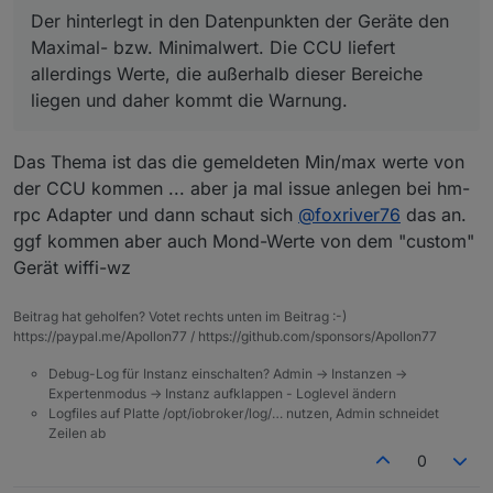
Oder du stellst das Logging des Adapters
Der hinterlegt in den Datenpunkten der Geräte den
entsprechend höher.
Maximal- bzw. Minimalwert. Die CCU liefert
allerdings Werte, die außerhalb dieser Bereiche
liegen und daher kommt die Warnung.
Das Thema ist das die gemeldeten Min/max werte von
der CCU kommen ... aber ja mal issue anlegen bei hm-
rpc Adapter und dann schaut sich
@
foxriver76
das an.
ggf kommen aber auch Mond-Werte von dem "custom"
Gerät wiffi-wz
Beitrag hat geholfen? Votet rechts unten im Beitrag :-)
https://paypal.me/Apollon77 / https://github.com/sponsors/Apollon77
Debug-Log für Instanz einschalten? Admin -> Instanzen ->
Expertenmodus -> Instanz aufklappen - Loglevel ändern
Logfiles auf Platte /opt/iobroker/log/… nutzen, Admin schneidet
Zeilen ab
0