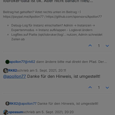
iobroker-data ist ok. Aber nicht danach files/…
verwendet. Das führte mit dem neuen js-controller zu
läuft es jetzt wieder einwandfrei.
Abbrüchen.
Beitrag hat geholfen? Votet rechts unten im Beitrag :-)
https://paypal.me/Apollon77 / https://github.com/sponsors/Apollon77
Debug-Log für Instanz einschalten? Admin -> Instanzen ->
Expertenmodus -> Instanz aufklappen - Loglevel ändern
Logfiles auf Platte /opt/iobroker/log/… nutzen, Admin schneidet
Zeilen ab
1
apollon77
@
rk62
dann ändere bitte mal direkt den Pfad. Der
mirror Pfad darf nicht im
RK62
schrieb am
5. Sept. 2021, 20:11
IoBroker eigenen internen Storage liegen. Also in
zuletzt editiert von
Offline
@
apollon77
Danke für den Hinweis, ist umgestellt!
iobroker-data ist ok. Aber nicht danach files/…
1
RK62
@
apollon77
Danke für den Hinweis, ist umgestellt!
opossum
schrieb am
5. Sept. 2021, 20:20
zuletzt editiert von