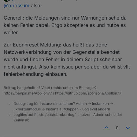
zuletzt editiert von
Offline
@
opossum
also:
Generell: die Meldungen sind nur Warnungen sehe da
Spoiler
keinen Fehler dabei. Ergo akzeptiere es und nutze es
weiter
Ich habe um diese Uhrzeit nur ein Script ausgelöst.
Vielleicht ist das nicht korrekt. Das Script soll einen
Zur Econnreset Meldung: das heißt das done
Raspberry PI herunterfahren, der nur läuft, wenn der
Netzwerkverbindung von der Gegenstelle beendet
TV eingeschaltet ist (Hyperion - Ambilight). Das
Script sieht wie folgt aus:
wurde und finden Fehler in deinem Script scheinbar
nicht anfängst. Also kein issue per se aber du willst vllt
fehlerbehandlung einbauen.
Beitrag hat geholfen? Votet rechts unten im Beitrag :-)
https://paypal.me/Apollon77 / https://github.com/sponsors/Apollon77
Die Funktion SSH sieht wie folgt aus:
Debug-Log für Instanz einschalten? Admin -> Instanzen ->
Expertenmodus -> Instanz aufklappen - Loglevel ändern
Logfiles auf Platte /opt/iobroker/log/… nutzen, Admin schneidet
Zeilen ab
Spoiler
0