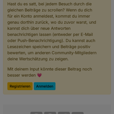
Hast du es satt, bei jedem Besuch durch die
2021
-09-
16
10
:
58
:
13.768
 - 
warn
: radar2.
0
 (
10678
gleichen Beiträge zu scrollen? Wenn du dich
2021
-09-
16
10
:
58
:
14.087
 - 
warn
: radar2.
0
 (
10678
2021
-09-
16
10
:
58
:
14.126
 - 
warn
: radar2.
0
 (
10678
für ein Konto anmeldest, kommst du immer
2021
-09-
16
10
:
58
:
14.229
 - 
warn
: radar2.
0
 (
10678
genau dorthin zurück, wo du zuvor warst, und
2021
-09-
16
10
:
58
:
14.271
 - 
warn
: radar2.
0
 (
10678
kannst dich über neue Antworten
2021
-09-
16
10
:
58
:
14.364
 - 
warn
: radar2.
0
 (
10678
benachrichtigen lassen (entweder per E-Mail
2021
-09-
16
10
:
58
:
14.402
 - 
warn
: radar2.
0
 (
10678
oder Push-Benachrichtigung). Du kannst auch
2021
-09-
16
10
:
58
:
14.501
 - 
warn
: radar2.
0
 (
10678
Lesezeichen speichern und Beiträge positiv
2021
-09-
16
10
:
58
:
20.985
 - 
warn
: radar2.
0
 (
10678
bewerten, um anderen Community-Mitgliedern
2021
-09-
16
10
:
58
:
20.991
 - 
warn
: radar2.
0
 (
10678
2021
-09-
16
10
:
58
:
20.993
 - 
warn
: radar2.
0
 (
10678
deine Wertschätzung zu zeigen.
2021
-09-
16
10
:
58
:
20.993
 - 
warn
: radar2.
0
 (
10678
Mit deinem Input könnte dieser Beitrag noch
2021
-09-
16
10
:
58
:
21.037
 - 
warn
: radar2.
0
 (
10678
besser werden 💗
Registrieren
Anmelden