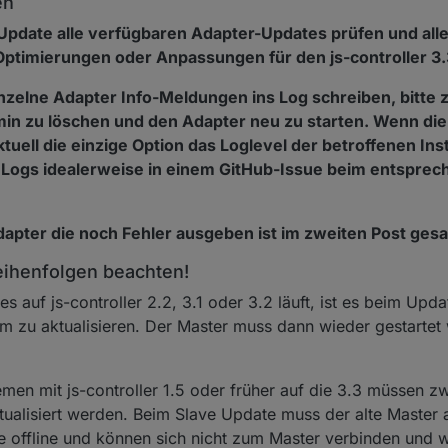
en
Update alle verfügbaren Adapter-Updates prüfen und all
f Optimierungen oder Anpassungen für den js-controller 3
nzelne Adapter Info-Meldungen ins Log schreiben, bitte 
min zu löschen und den Adapter neu zu starten. Wenn di
aktuell die einzige Option das Loglevel der betroffenen In
e Logs idealerweise in einem GitHub-Issue beim entspr
Adapter die noch Fehler ausgeben ist im zweiten Post ges
eihenfolgen beachten!
 auf js-controller 2.2, 3.1 oder 3.2 läuft, ist es beim Upda
m zu aktualisieren. Der Master muss dann wieder gestartet
en mit js-controller 1.5 oder früher auf die 3.3 müssen z
ktualisiert werden. Beim Slave Update muss der alte Master 
 offline und können sich nicht zum Master verbinden und 