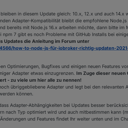
bleiben in diesem Update gleich: 10.x, 12.x und auch 14.x w
enden Adapter-Kompatibilität bleibt die empfohlene Node.js 
mand bereits mit Node.js 16.x arbeiten möchte, dann bitte i
npm 7 gibt es noch Probleme mit GitHub Installs bei einig
.js Updates die Anleitung im Forum unter
44566/how-to-node-js-für-iobroker-richtig-updaten-2021
ben Optimierungen, Bugfixes und einigen neuen Features vor
niger Adapter etwas einzugrenzen.
Im Zuge dieser neuen
rt - zu viele um hier alle zu nennen!
f. noch übriggebliebene Adapter und legt bei den relevanten
t werden können.
 dass Adapter-Abhängigkeiten bei Updates besser berücksic
ern nach Typ optimiert wird und auch mitbestimmen kann (m
en Änderungen und Features findet Ihr weiter unten und im C