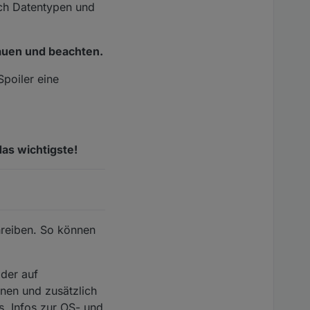
ch Datentypen und
hauen und beachten.
Spoiler eine
as wichtigste!
chreiben. So können
oder auf
nen und zusätzlich
s, Infos zur OS- und