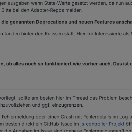
en ausgeben wenn State-Werte gesetzt werden, da nun au
 Bitte bei den Adapter-Repos melden
itte die genannten Deprecations und neuen Features ansc
fanden hinter den Kulissen statt. Hier für Interessierte als 
ob alles noch so funktioniert wie vorher auch. Das ist d
r vorliegt, sollte am besten hier im Thread das Problem bes
chzuvollziehen und ggf. einzugrenzen.
ner Fehlermeldung oder einen Crash mit Fehlerdetails im Log 
 besten direkt ein GitHub-Issue im
js-controller Projekt
öff
rter die Angaben im Issue sind (genaue Fehlermeldungen/Log