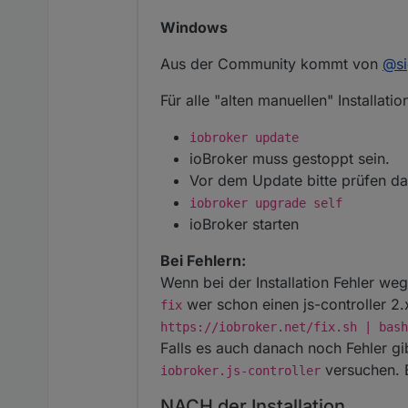
Windows
Aus der Community kommt von
@
s
Für alle "alten manuellen" Installatio
iobroker update
ioBroker muss gestoppt sein.
Vor dem Update bitte prüfen da
iobroker upgrade self
ioBroker starten
Bei Fehlern:
Wenn bei der Installation Fehler weg
wer schon einen js-controller 2.x
fix
https://iobroker.net/fix.sh | bash
Falls es auch danach noch Fehler gibt
versuchen. B
iobroker.js-controller
NACH der Installation