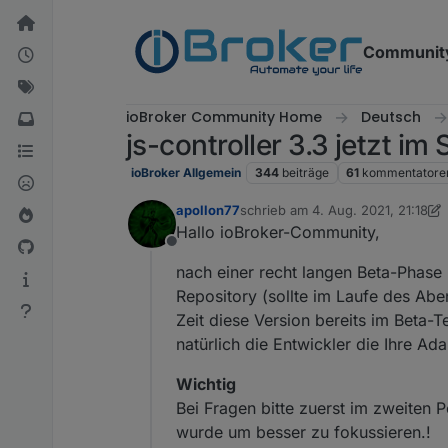
Weiter zum Inhalt
Communit
ioBroker Community Home
Deutsch
js-controller 3.3 jetzt im
ioBroker Allgemein
344
beiträge
61
kommentatore
apollon77
schrieb am
4. Aug. 2021, 21:18
zuletzt editiert von apollon77
Hallo ioBroker-Community,
Offline
nach einer recht langen Beta-Phase
Repository (sollte im Laufe des Aben
Zeit diese Version bereits im Beta
natürlich die Entwickler die Ihre A
Wichtig
Bei Fragen bitte zuerst im zweiten
wurde um besser zu fokussieren.!