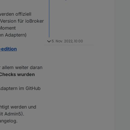
erden offiziell
Version für ioBroker
m Moment
en Adaptern)
5. Nov. 2022, 10:00
-edition
 allem weiter daran
 Checks wurden
 Adaptern im GitHub
htigt werden und
it Admin5).
hangelog.