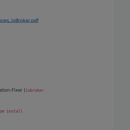
ows_ioBroker.pdf
tion-Fixer (
iobroker
pm install