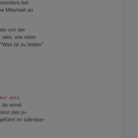
esonders bei
ve Mitarbeit an
ate von der
x sein, wie oben
"Was ist zu testen"
ker-data
 da sonst
sion des js-
eführt im ioBroker-