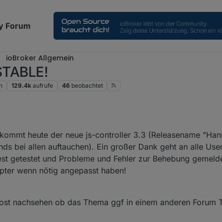
y Forum
ioBroker Allgemein
 STABLE!
n
129.4k
aufrufe
46
beobachtet
 kommt heute der neue js-controller 3.3 (Releasename "Hann
ds bei allen auftauchen). Ein großer Dank geht an alle User 
-Test getestet und Probleme und Fehler zur Behebung gemel
dapter wenn nötig angepasst haben!
 Post nachsehen ob das Thema ggf in einem anderen Forum 