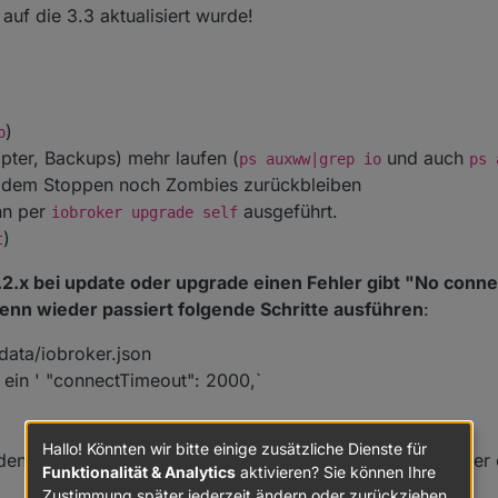
auf die 3.3 aktualisiert wurde!
)
p
pter, Backups) mehr laufen (
und auch
ps auxww|grep io
ps 
z dem Stoppen noch Zombies zurückbleiben
nn per
ausgeführt.
iobroker upgrade self
)
t
r 3.2.x bei update oder upgrade einen Fehler gibt "No conn
enn wieder passiert folgende Schritte ausführen
:
-data/iobroker.json
s ein ' "connectTimeout": 2000,`
Hallo! Könnten wir bitte einige zusätzliche Dienste für
 Wert wieder zurücketzen weil der js-controller 3.3 hier 
Funktionalität & Analytics
aktivieren? Sie können Ihre
Zustimmung später jederzeit ändern oder zurückziehen.