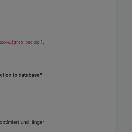
).
auxww|grep backup
ection to database"
optimiert und länger