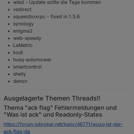
wled - Update sollte die Tage kommen
vedirect
squeezboxrpc - fixed in 1.3.6
synology
enigma2
web-speedy
LaMetric
kodi
husq-automower
smartcontrol
shelly
denon
Ausgelagerte Themen Threads!!
Thema "ack flag" Fehlermeldungen und
"Was ist ack" und Readonly-States
https://forum.iobroker.net/topic/46771/wozu-ist-der-
ack-flag-da