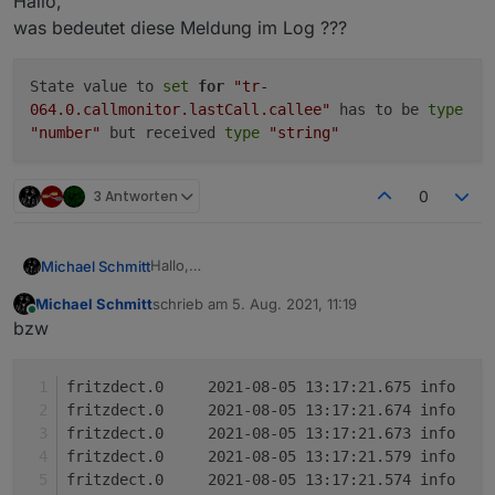
Hallo,
was bedeutet diese Meldung im Log ???
State value to
set
for
"tr-
064.0.callmonitor.lastCall.callee"
has to be
type
"number"
but received
type
"string"
3 Antworten
0
Hallo,
Michael Schmitt
was bedeutet diese Meldung im Log ???
Michael Schmitt
schrieb am
5. Aug. 2021, 11:19
zuletzt editiert von
Online
bzw
f
f
f
f
f