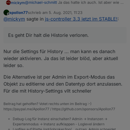
@
michael-schmitt
Ja das hatte ich auch. Ist aber wie in
mickym
der Anleitung beschrieben.
apollon77
schrieb am
5. Aug. 2021, 11:23
Ich habe die Datenpunkte alle gelöscht (des
zuletzt editiert von
Offline
@
mickym
sagte in
js-controller 3.3 jetzt im STABLE!
:
Callmonitors) und dann den Adapter neu gestartet und
der Adapter hat die Objekte dann mit dem korrekten
Also zum Beispiel den Callmonitor.
Typ angelegt.
Es geht Dir halt die Historie verloren.
Es geht Dir halt die Historie verloren. - Vielleicht auch
nicht, aber ich habe nicht jeden Datenpunkt geprüft. ;)
Also vielleicht hätte es auch getan, wenn ich nur den
Nur die Settings für History ... man kann es danach
monierten Punkt gelöscht hätte.
wieder aktivieren. Ja das ist leider blöd, aber aktuell
leider so.
Die Alternative ist per Admin im Export-Modus das
Objekt zu editierne und den Datentyp dort anzulassen.
Für die mit History-Settings vllt schneller
Beitrag hat geholfen? Votet rechts unten im Beitrag :-)
https://paypal.me/Apollon77 / https://github.com/sponsors/Apollon77
Debug-Log für Instanz einschalten? Admin -> Instanzen ->
Expertenmodus -> Instanz aufklappen - Loglevel ändern
Logfiles auf Platte /opt/iobroker/log/… nutzen, Admin schneidet