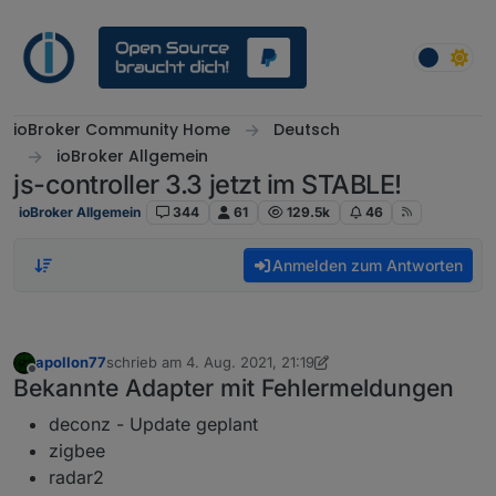
Weiter zum Inhalt
ioBroker Community Home
Deutsch
ioBroker Allgemein
js-controller 3.3 jetzt im STABLE!
ioBroker Allgemein
344
61
129.5k
46
Anmelden zum Antworten
apollon77
schrieb am
4. Aug. 2021, 21:19
zuletzt editiert von apollon77
8. Okt. 2021, 00:33
Offline
Bekannte Adapter mit Fehlermeldungen
deconz - Update geplant
zigbee
radar2