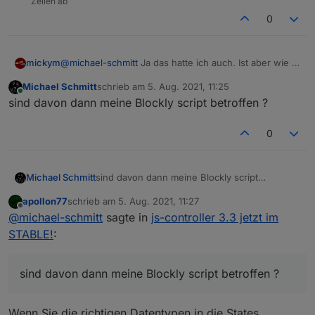
Zeilen ab
0
@
michael-schmitt
Ja das hatte ich auch. Ist aber wie in
mickym
der Anleitung beschrieben.
Michael Schmitt
schrieb am
5. Aug. 2021, 11:25
Ich habe die Datenpunkte alle gelöscht (des
zuletzt editiert von
Online
sind davon dann meine Blockly script betroffen ?
Callmonitors) und dann den Adapter neu gestartet und
der Adapter hat die Objekte dann mit dem korrekten
Also zum Beispiel den Callmonitor.
Typ angelegt.
0
Es geht Dir halt die Historie verloren. - Vielleicht auch
nicht, aber ich habe nicht jeden Datenpunkt geprüft. ;)
Also vielleicht hätte es auch getan, wenn ich nur den
Michael Schmitt
sind davon dann meine Blockly script
monierten Punkt gelöscht hätte.
betroffen ?
apollon77
schrieb am
5. Aug. 2021, 11:27
zuletzt editiert von
Offline
@
michael-schmitt
sagte in
js-controller 3.3 jetzt im
STABLE!
:
sind davon dann meine Blockly script betroffen ?
Wenn Sie die richtigen Datentypen in die States