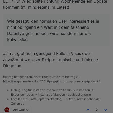
EDIT: Für Wled sollte richtung Wochenende ein Update
kommen (ml mindestens im Latest)
Wie gesagt, den normalen User interessiert es ja
nicht ob irgend ein Wert mit dem falschenb
Datentyp geschrieben wird, sondern nur die
Entwickler!
Jain ... gibt auch genügend Fälle in Visus oder
JavaScript wo User-Skripte komische und falsche
Dinge tun.
Beitrag hat geholfen? Votet rechts unten im Beitrag :-)
https://paypal.me/Apollon77 / https://github.com/sponsors/Apollon77
Debug-Log für Instanz einschalten? Admin -> Instanzen ->
Expertenmodus -> Instanz aufklappen - Loglevel ändern
Logfiles auf Platte /opt/iobroker/log/… nutzen, Admin schneidet
Zeilen ab
1 Antwort
2