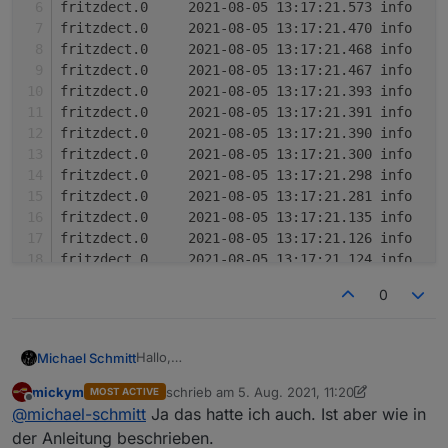
f
f
f
f
f
f
f
f
f
f
f
f
f
0
Hallo,
Michael Schmitt
was bedeutet diese Meldung im Log ???
mickym
schrieb am
5. Aug. 2021, 11:20
MOST ACTIVE
zuletzt editiert von mickym
8. Mai 2021, 13:23
Offline
@
michael-schmitt
Ja das hatte ich auch. Ist aber wie in
der Anleitung beschrieben.