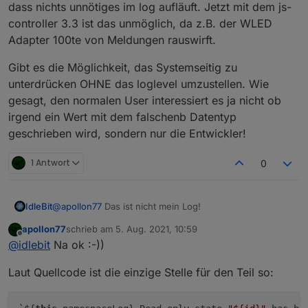
dass nichts unnötiges im log aufläuft. Jetzt mit dem js-
controller 3.3 ist das unmöglich, da z.B. der WLED
Adapter 100te von Meldungen rauswirft.
Gibt es die Möglichkeit, das Systemseitig zu
unterdrücken OHNE das loglevel umzustellen. Wie
gesagt, den normalen User interessiert es ja nicht ob
irgend ein Wert mit dem falschenb Datentyp
geschrieben wird, sondern nur die Entwickler!
1 Antwort
0
IdleBit
@
apollon77
Das ist nicht mein Log!
apollon77
schrieb am
5. Aug. 2021, 10:59
zuletzt editiert von
Offline
@
idlebit
Na ok :-))
Laut Quellcode ist die einzige Stelle für den Teil so: