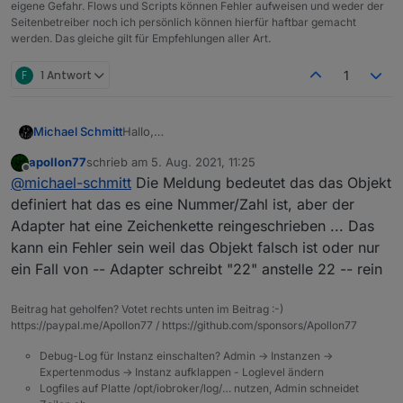
eigene Gefahr. Flows und Scripts können Fehler aufweisen und weder der
Seitenbetreiber noch ich persönlich können hierfür haftbar gemacht
werden. Das gleiche gilt für Empfehlungen aller Art.
F
1 Antwort
1
Hallo,
Michael Schmitt
was bedeutet diese Meldung im Log ???
apollon77
schrieb am
5. Aug. 2021, 11:25
zuletzt editiert von
Offline
@
michael-schmitt
Die Meldung bedeutet das das Objekt
definiert hat das es eine Nummer/Zahl ist, aber der
Adapter hat eine Zeichenkette reingeschrieben ... Das
kann ein Fehler sein weil das Objekt falsch ist oder nur
ein Fall von -- Adapter schreibt "22" anstelle 22 -- rein
Beitrag hat geholfen? Votet rechts unten im Beitrag :-)
https://paypal.me/Apollon77 / https://github.com/sponsors/Apollon77
Debug-Log für Instanz einschalten? Admin -> Instanzen ->
Expertenmodus -> Instanz aufklappen - Loglevel ändern
Logfiles auf Platte /opt/iobroker/log/… nutzen, Admin schneidet