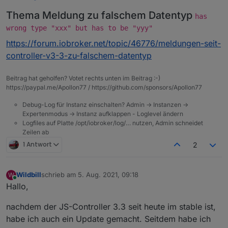
Thema Meldung zu falschem Datentyp
has
wrong type "xxx" but has to be "yyy"
https://forum.iobroker.net/topic/46776/meldungen-seit-
controller-v3-3-zu-falschem-datentyp
Beitrag hat geholfen? Votet rechts unten im Beitrag :-)
https://paypal.me/Apollon77 / https://github.com/sponsors/Apollon77
Debug-Log für Instanz einschalten? Admin -> Instanzen ->
Expertenmodus -> Instanz aufklappen - Loglevel ändern
Logfiles auf Platte /opt/iobroker/log/… nutzen, Admin schneidet
Zeilen ab
1 Antwort
2
Wildbill
schrieb am
5. Aug. 2021, 09:18
W
zuletzt editiert von
Online
Hallo,
nachdem der JS-Controller 3.3 seit heute im stable ist,
habe ich auch ein Update gemacht. Seitdem habe ich