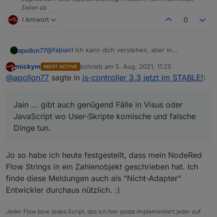
Zeilen ab
1 Antwort
0
@
fabian1
Ich kann dich verstehen, aber in
apollon77
meinen/unseren Augen ist es nicht zu früh. Wir
mickym
schrieb am
5. Aug. 2021, 11:25
MOST ACTIVE
haben jetzt ca. 3 Monate an den Adaptern gearbeitet
Daher gab es auch eine Info-Adapter-Meldung dazu
zuletzt editiert von
Offline
@
apollon77
sagte in
js-controller 3.3 jetzt im STABLE!
:
und dabei über 80 Adapter aktualisiert welche
und so weiter.
Meldungen geworfen haben. Irgendwann ist auch
Daher, falls noch noch einzelne Adapter übrig sind,
mal ok und es muss weiter gehen.
bitte melden und Loglevel hochsetzen auf "warn".
Jain ... gibt auch genügend Fälle in Visus oder
Das Logging der Meldungen erfolgt nur auf "info".
EDIT: Für Wled sollte richtung Wochenende ein
Sollte sich also mit deinem "warn/error per pushover
Update kommen (ml mindestens im Latest)
JavaScript wo User-Skripte komische und falsche
senden" nicht kollidieren.
Dinge tun.
Wie gesagt, den normalen User interessiert es
ja nicht ob irgend ein Wert mit dem falschenb
Jain ... gibt auch genügend Fälle in Visus oder
Datentyp geschrieben wird, sondern nur die
Jo so habe ich heute festgestellt, dass mein NodeRed
JavaScript wo User-Skripte komische und falsche
Entwickler!
Flow Strings in ein Zahlenobjekt geschrieben hat. Ich
Dinge tun.
finde diese Meldungen auch als "Nicht-Adapter"
Entwickler durchaus nützlich. :)
Jeder Flow bzw. jedes Script, das ich hier poste implementiert jeder auf