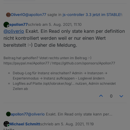
@
apollon77
sagte in
js-controller 3.3 jetzt im STABLE!
:
OliverIO
apollon77
schrieb am
5. Aug. 2021, 11:10
zuletzt editiert von
Offline
@
idlebit
Na ok :-))
@
oliverio
Exakt. Ein Read only state kann per definition
nicht kontrolliert werden weil er nur einen Wert
also das heisst, das readonly states eigentlich nur von
Laut Quellcode ist die einzige Stelle für den Teil
bereitstellt :-) Daher die Meldung.
adaptern erstellt und beschrieben werden sollen und
so:
wenn dann immer mit ack=true geschrieben werden
wenn man in skripten eigene datenpunkte als
soll.
readonly (warum auch immer) erstellt, dann muss man
Beitrag hat geholfen? Votet rechts unten im Beitrag :-)
den ebenfalls mit ack=true beschreiben, da es
https://paypal.me/Apollon77 / https://github.com/sponsors/Apollon77
ansonsten ein fehler gibt,
Debug-Log für Instanz einschalten? Admin -> Instanzen ->
Expertenmodus -> Instanz aufklappen - Loglevel ändern
Logfiles auf Platte /opt/iobroker/log/… nutzen, Admin schneidet
Zeilen ab
0
apollon77
@
oliverio
Exakt. Ein Read only state kann per
definition nicht kontrolliert werden weil er nur einen
Michael Schmitt
schrieb am
5. Aug. 2021, 11:19
Wert bereitstellt :-) Daher die Meldung.
zuletzt editiert von
Online