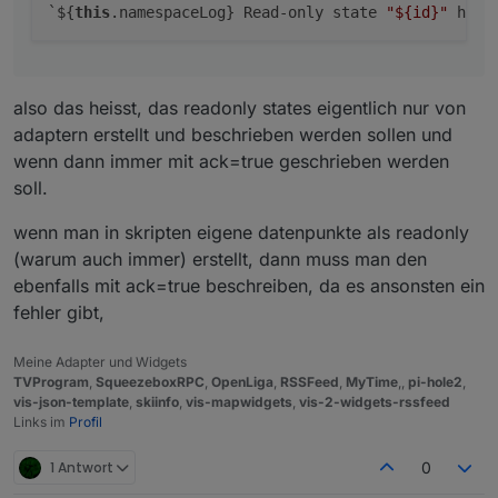
`${
this
.namespaceLog} Read-only state 
"
${id}
"
 has 
also das heisst, das readonly states eigentlich nur von
adaptern erstellt und beschrieben werden sollen und
wenn dann immer mit ack=true geschrieben werden
soll.
wenn man in skripten eigene datenpunkte als readonly
(warum auch immer) erstellt, dann muss man den
ebenfalls mit ack=true beschreiben, da es ansonsten ein
fehler gibt,
Meine Adapter und Widgets
TVProgram
,
SqueezeboxRPC
,
OpenLiga
,
RSSFeed
,
MyTime
,,
pi-hole2
,
vis-json-template
,
skiinfo
,
vis-mapwidgets
,
vis-2-widgets-rssfeed
Links im
Profil
1 Antwort
0