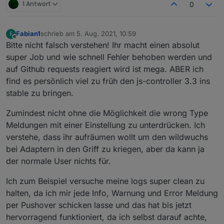
1 Antwort
0
Fabian1
schrieb am
5. Aug. 2021, 10:59
F
zuletzt editiert von
Offline
Bitte nicht falsch verstehen! Ihr macht einen absolut
super Job und wie schnell Fehler behoben werden und
auf Github requests reagiert wird ist mega. ABER ich
find es persönlich viel zu früh den js-controller 3.3 ins
stable zu bringen.
Zumindest nicht ohne die Möglichkeit die wrong Type
Meldungen mit einer Einstellung zu unterdrücken. Ich
verstehe, dass ihr aufräumen wollt um den wildwuchs
bei Adaptern in den Griff zu kriegen, aber da kann ja
der normale User nichts für.
Ich zum Beispiel versuche meine logs super clean zu
halten, da ich mir jede Info, Warnung und Error Meldung
per Pushover schicken lasse und das hat bis jetzt
hervorragend funktioniert, da ich selbst darauf achte,