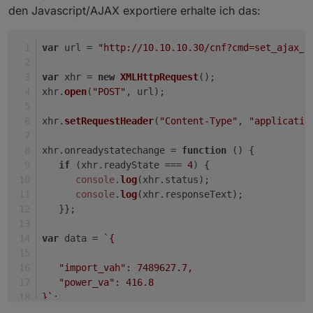
wenn ich da richtig bin ?
den Javascript/AJAX exportiere erhalte ich das:
xhr.onreadystatechange = () => {

   if (xhr.readyState === 4) {

var
 url = 
"http://10.10.10.30/cnf?cmd=set_ajax_m
      console.log(xhr.status);

      console.log(xhr.responseText);

var
 xhr = 
new
XMLHttpRequest
();
   }};

xhr.
open
(
"POST"
, url);
var data = '{"import_vah" : 10000 , "powe
xhr.
setRequestHeader
(
"Content-Type"
, 
"applicatio
xhr.
onreadystatechange
 = 
function
 (
) {
if
 (xhr.
readyState
 === 
4
) {
steht nun was in der Console log Ausgabe bei
console
.
log
(xhr.
status
);
dir?
console
.
log
(xhr.
responseText
);
   }};
var
 data = 
`{ 
   "import_vah": 7489627.7,
   "power_va": 416.8
}`
;