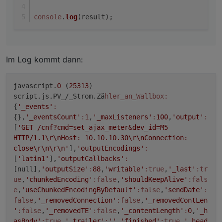
xhr.open("POST", url);

console
.
log
(result);
xhr.setRequestHeader("Content-Type", "applicati
xhr.onreadystatechange = () => {

   if (xhr.readyState === 4) {

Im Log kommt dann:
      console.log(xhr.status);

      console.log(xhr.responseText);

   }};

javascript.
0
(
25313
)
script.js.PV_/_Strom.Zä
hler_an_Wallbox:
var data = '{"import_vah" : 10000 , "power_va":
{
'_events'
:
{},
'_eventsCount'
:
1
,
'_maxListeners'
:
100
,
'output'
:
[
'GET /cnf?cmd=set_ajax_meter&dev_id=M5
HTTP/1.1\r\nHost: 10.10.10.30\r\nConnection:
close\r\n\r\n'
],
'outputEncodings'
:
[
'latin1'
],
'outputCallbacks'
:
[null],
'outputSize'
:
88
,
'writable'
:true
,
'_last'
:tr
ue
,
'chunkedEncoding'
:false
,
'shouldKeepAlive'
:fals
e
,
'useChunkedEncodingByDefault'
:false
,
'sendDate'
:
false
,
'_removedConnection'
:false
,
'_removedContLen
'
:false
,
'_removedTE'
:false
,
'_contentLength'
:
0
,
'_h
asBody'
:true
,
'_trailer'
:
''
,
'finished'
:true
,
'_head