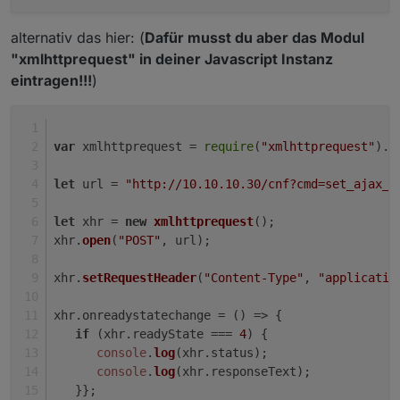
funktoniert aber nicht und ich habe keinen Plan,
was ich da überhaupt mache.
alternativ das hier: (
Dafür musst du aber das Modul
"xmlhttprequest" in deiner Javascript Instanz
eintragen!!!
)
var
 xmlhttprequest = 
require
(
"xmlhttprequest"
).
X
let
 url = 
"http://10.10.10.30/cnf?cmd=set_ajax_m
let
 xhr = 
new
xmlhttprequest
();
xhr.
open
(
"POST"
, url);
xhr.
setRequestHeader
(
"Content-Type"
, 
"applicatio
xhr.
onreadystatechange
 = 
() =>
 {
if
 (xhr.
readyState
 === 
4
) {
console
.
log
(xhr.
status
);
console
.
log
(xhr.
responseText
);
   }};