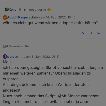
xhr.open("POST", url);

Xenon
@mr-moose gerne 🙂
xhr.setRequestHeader("Authorization", "Basi
xhr.setRequestHeader("Content-Type", "appli
Rudolf Kasper
schrieb am
14. Feb. 2022, 10:46
zuletzt editiert von
Offline
wäre es nicht gut wenn wir nen adapter dafür hätten?
xhr.onreadystatechange = function () {

   if (xhr.readyState === 4) {

      console.log(xhr.status);

0
      console.log(xhr.responseText);

   }};

var data = `{

4 Monaten später
   "import_vah": ${Arbeit},

   "power_va": ${Leistung}

euro
schrieb am
5. Juni 2022, 05:17
E
zuletzt editiert von
}`;

Offline
Moin
xhr.send(data);

ich hab oben gezeigtes Skript versucht einzubinden, um
mir einen weiteren Zähler für Überschussladen zu
ersparen
Allerdings bekomme ich keine Werte in der cfos
angezeigt
Nutzt noch jemand das Skript, @Mr-Moose war schon
länger nicht mehr online - evtl. schaut er ja aber