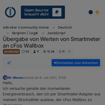
Weiter zum Inhalt
ioBroker Community Home
Deutsch
Skripten / Logik
JavaScript
Übergabe von Werten von Smartmeter
an cFos Wallbox
JavaScript
42
11
12.0k
11
Anmelden zum Antworten
Mr. Moose
schrieb am
8. Juli 2021, 21:59
M
zuletzt editiert von
Offline
Hallo,
ich versuche gerade den momentanen
Energieverbrauch, den ich per Smartmeter-Adapter aus
meinem Stromzähler auslese, der cFos Wallbox zu