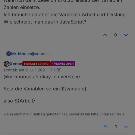
var data = `{

Zahlen einsetze.
   "import_vah": Arbeit,

Ich brauche da aber die Variablen Arbeit und Leistung.
   "power_va": Leistung

Wie schreibt man das in JavaScript?
}`;

xhr.send(data);

0
Mr. Moose
@
xenon
M
Ja, funktioniert. Auch aus iobroker mit dem Code
Xenon
FORUM TESTING
DEVELOPER
oben wenn ich da in Zeile 24 und 25 anstatt der
Offline
schrieb am
9. Juli 2021, 17:11
Variablen Zahlen einsetze.
zuletzt editiert von Xenon
7. Sept. 2021, 19:20
@mr-moose ah okay ich verstehe.
Ich brauche da aber die Variablen Arbeit und
Leistung. Wie schreibt man das in JavaScript?
Setz die Variablen so ein ${variable}
also ${Arbeit}
wenn euch mein Beitrag geholfen hat, bewertet ihn bitte unten rechts :)
1