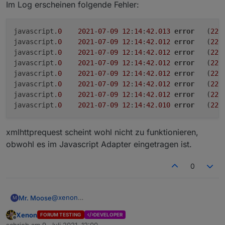
Im Log erscheinen folgende Fehler:
xhr.
send
(data);
javascript.
0
2021
-
07
-
09
12
:
14
:
42.013
error
	(
227
javascript.
0
2021
-
07
-
09
12
:
14
:
42.012
error
	(
227
javascript.
0
2021
-
07
-
09
12
:
14
:
42.012
error
	(
227
javascript.
0
2021
-
07
-
09
12
:
14
:
42.012
error
	(
227
javascript.
0
2021
-
07
-
09
12
:
14
:
42.012
error
	(
227
javascript.
0
2021
-
07
-
09
12
:
14
:
42.012
error
	(
227
javascript.
0
2021
-
07
-
09
12
:
14
:
42.012
error
	(
227
javascript.
0
2021
-
07
-
09
12
:
14
:
42.010
error
	(
227
xmlhttprequest scheint wohl nicht zu funktionieren,
obwohl es im Javascript Adapter eingetragen ist.
0
@
xenon
Mr. Moose
M
Mit reqbin sende ich ohne Authorization. Wenn ich
Xenon
FORUM TESTING
DEVELOPER
dort den Javascript/AJAX exportiere erhalte ich
var url = "http://10.10.10.30/cnf?cmd=set_a
Offline