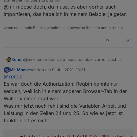
schrieb am
9. Juli 2021, 12:00
das:
zuletzt editiert von
Im Log erscheinen folgende Fehler:
@mr-moose doch, du musst es aber vorher auch
var xhr = new XMLHttpRequest();

xhr.open("POST", url);

importieren, das habe ich in meinem Beispiel ja getan
javascript.0	2021-07-09 12:14:42.013	erro
javascript.0	2021-07-09 12:14:42.012	erro
xhr.setRequestHeader("Content-Type", "appli
wenn euch mein Beitrag geholfen hat, bewertet ihn bitte unten rechts :)
xmlhttprequest scheint wohl nicht zu funktionieren,
javascript.0	2021-07-09 12:14:42.012	erro
obwohl es im Javascript Adapter eingetragen ist.
javascript.0	2021-07-09 12:14:42.012	error
xhr.onreadystatechange = function () {

1
javascript.0	2021-07-09 12:14:42.012	erro
   if (xhr.readyState === 4) {

javascript.0	2021-07-09 12:14:42.012	erro
      console.log(xhr.status);

javascript.0	2021-07-09 12:14:42.012	erro
      console.log(xhr.responseText);

   }};

Xenon
@mr-moose doch, du musst es aber vorher auch
importieren, das habe ich in meinem Beispiel ja getan
Mr. Moose
schrieb am
9. Juli 2021, 13:31
M
var data = `{ 

zuletzt editiert von
Offline
@
xenon
   "import_vah": 7489627.7,

Es war doch die Authorization. Reqbin konnte nur
   "power_va": 416.8

senden, weil ich in einem anderen Browser-Tab in der
}`;

Wallbox eingeloggt war.
Was mir jetzt noch fehlt sind die Variablen Arbeit und
Leistung in den Zeilen 24 und 25. So wie es jetzt ist
funktioniert es nicht.
on
({
id
: 
'smartmeter.0.1-0:16_7_0__255.value'
, 
ch