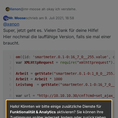
@mr-moose ah okay ich verstehe.
Xenon
Mr. Moose
schrieb am
9. Juli 2021, 18:58
M
Setz die Variablen so ein ${variable}
zuletzt editiert von
Offline
@
xenon
also ${Arbeit}
Super, jetzt geht es. Vielen Dank für deine Hilfe!
Hier nochmal die lauffähige Version, falls sie mal einer
braucht.
on
({
id
: 
'smartmeter.0.1-0:16_7_0__255.value'
, 
ch
var
XMLHttpRequest
 = 
require
(
"xmlhttprequest"
).
X
Arbeit
 = 
getState
(
"smartmeter.0.1-0:1_8_0__255.v
Arbeit
 = 
Arbeit
 * 
1000
Leistung
  = 
getState
(
"smartmeter.0.1-0:16_7_0__2
var
 url = 
"http://10.10.10.30/cnf?cmd=set_ajax_m
Hallo! Könnten wir bitte einige zusätzliche Dienste für
var
 xhr = 
new
XMLHttpRequest
();
Funktionalität & Analytics
aktivieren? Sie können Ihre
xhr.
open
(
"POST"
, url);
Zustimmung später jederzeit ändern oder zurückziehen.