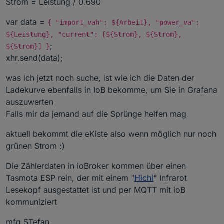
Strom = Leistung / 0.690
var data =
{ "import_vah": ${Arbeit}, "power_va":
${Leistung}, "current": [${Strom}, ${Strom},
;
${Strom}] }
xhr.send(data);
was ich jetzt noch suche, ist wie ich die Daten der
Ladekurve ebenfalls in IoB bekomme, um Sie in Grafana
auszuwerten
Falls mir da jemand auf die Sprünge helfen mag
aktuell bekommt die eKiste also wenn möglich nur noch
grünen Strom :)
Die Zählerdaten in ioBroker kommen über einen
Tasmota ESP rein, der mit einem "
Hichi
" Infrarot
Lesekopf ausgestattet ist und per MQTT mit ioB
kommuniziert
mfg STefan