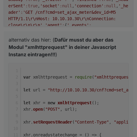
erSent'
:true
,
'socket'
:null
,
'connection'
:null
,
'_he
ader'
:
'GET /cnf?cmd=set_ajax_meter&dev_id=M5
HTTP/1.1\r\nHost: 10.10.10.30\r\nConnection:
close\r\n\r\n'
,
'agent'
:
{
'_events'
:
{},
'_eventsCount'
:
1
,
'defaultPort'
:
80
,
'protocol'
:
'
http:'
,
'options'
:
{
'path'
:null
},
'requests'
:
alternativ das hier: (
Dafür musst du aber das
{},
'sockets'
:
{
'10.10.10.30:80:'
:
Modul "xmlhttprequest" in deiner Javascript
[{
'connecting'
:true
,
'_hadError'
:false
,
'_handle'
:
Instanz eintragen!!!
)
{
'reading'
:false
,
'onconnection'
:null
},
'_parent'
:n
ull
,
'_host'
:null
,
'_readableState'
:
{
'objectMode'
:false
,
'highWaterMark'
:
16384
,
'buffer
'
:
var
 xmlhttprequest = 
require
(
"xmlhttprequest"
)
{
'head'
:null
,
'tail'
:null
,
'length'
:
0
},
'length'
:
0
,
'
pipes'
:null
,
'pipesCount'
:
0
,
'flowing'
:null
,
'ended'
let
 url = 
"http://10.10.10.30/cnf?cmd=set_ajax
:false
,
'endEmitted'
:false
,
'reading'
:false
,
'sync'
:
true
,
'needReadable'
:false
,
'emittedReadable'
:false
let
 xhr = 
new
xmlhttprequest
();
,
'readableListening'
:false
,
'resumeScheduled'
:fals
xhr.
open
(
"POST"
, url);
e
,
'paused'
:true
,
'emitClose'
:false
,
'autoDestroy'
:f
alse
,
'destroyed'
:false
,
'defaultEncoding'
:
'utf8'
,
'
xhr.
setRequestHeader
(
"Content-Type"
, 
"applicat
awaitDrain'
:
0
,
'readingMore'
:false
,
'decoder'
:null
,
'encoding'
:null
},
'readable'
:false
,
'_events'
:
xhr.
onreadystatechange
 = 
() =>
 {