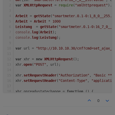
var
XMLHttpRequest
 = 
require
(
"xmlhttprequest"
).
X
Arbeit
 = 
getState
(
"smartmeter.0.1-0:1_8_0__255.v
Arbeit
 = 
Arbeit
 * 
1000
Leistung
  = 
getState
(
"smartmeter.0.1-0:16_7_0__2
console
.
log
(
Arbeit
);
console
.
log
(
Leistung
);
var
 url = 
"http://10.10.10.30/cnf?cmd=set_ajax_m
var
 xhr = 
new
XMLHttpRequest
();
xhr.
open
(
"POST"
, url);
xhr.
setRequestHeader
(
"Authorization"
, 
"Basic ***
xhr.
setRequestHeader
(
"Content-Type"
, 
"applicatio
xhr.
onreadystatechange
 = 
function
 (
) {
if
 (xhr.
readyState
 === 
4
) {
0
console
.
log
(xhr.
status
);
console
.
log
(xhr.
responseText
);
   }};