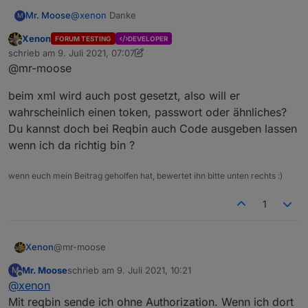
'parser'
:null
,
'maxHeadersCount'
:null
}
@
xenon
Danke
Mr. Moose
M
Xenon
FORUM TESTING
DEVELOPER
Offline
@mr-moose probiere mal
schrieb am
9. Juli 2021, 07:07
zuletzt editiert von Xenon
7. Sept. 2021, 09:08
@mr-moose
Im Log kommt dann:
const http = require("http");

const path = `http://10.10.10.30/cnf?cmd=
beim xml wird auch post gesetzt, also will er
const result = http.get(path);

wahrscheinlich einen token, passwort oder ähnliches?
Du kannst doch bei Reqbin auch Code ausgeben lassen
alternativ das hier: (
Dafür musst du aber das
wenn ich da richtig bin ?
Modul "xmlhttprequest" in deiner Javascript
xmlhttprequest habe ich oben bei "zusätzliche
Instanz eintragen!!!
)
NPM-Module" eingetragen.
wenn euch mein Beitrag geholfen hat, bewertet ihn bitte unten rechts :)
Im Log kommt:
08:34:54.732	info	javascript.0 (18929) s
1
var xmlhttprequest = require("xmlhttprequ
let url = "http://10.10.10.30/cnf?cmd=set
@mr-moose
Xenon
let xhr = new xmlhttprequest();

Mr. Moose
schrieb am
9. Juli 2021, 10:21
M
beim xml wird auch post gesetzt, also will er
xhr.open("POST", url);

zuletzt editiert von
Offline
@
xenon
wahrscheinlich einen token, passwort oder ähnliches?
Du kannst doch bei Reqbin auch Code ausgeben lassen
Mit reqbin sende ich ohne Authorization. Wenn ich dort
xhr.setRequestHeader("Content-Type", "app