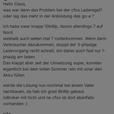
zuletzt editiert von
Offline
Hallo Claus,
was war denn das Problem bei der cfos Laderegel?
oder lag das mehr in der Anbindung des go-e ?
ich habe zwar knapp 10kWp, davon allerdings 7 auf
Nord
weshalb auch selten mal 7 runterkommen. Wenn dann
Verbraucher dazukommen, stoppt der 3-phasige
Ladevorgang recht schnell, bin daher auch fast nur 1-
phasig am laden.
Das klappt aber seit der Umsetzung super, konnten
eigentlich bei dem tollen Sommer rein mit solar den
Akku füllen
werde die Lösung nun nochmal bei einem Vater
nachbauen, da hab ich grad 8kWp gebaut.
ioBroker mit hichi und ne cfos ist dort ebenfalls
vorhanden :)
mfg