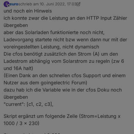
euro
schrieb am
10. Juni 2022, 17:03
E
bezüglich ZählerID hätte (mir) geholfen
und statt Zählertest legt man einfach den HTTPInput
zuletzt editiert von euro
6. Okt. 2022, 19:20
Offline
und noch ein Hinweis
es ist diese hier wenn man den Zähler öffnet (M4 bei mir)
Zähler in der cfos an, Feld für Adresse kann leer bleiben,
der Zähler nimmt von allen Sendern Werte an (AUth halt)
ich konnte zwar die Leistung an den HTTP Input Zähler
übergeben
aber das Solarladen funktionierte noch nicht,
Ladevorgang startete nicht bzw wenn dann nur mit der
voreingestellten Leistung, nicht dynamisch
Die cfos benötigt zusätzlich den Strom (A) um den
Ladestrom abhängig vom Solarstrom zu regeln (zw 6
und 16A halt)
(Einen Dank an den schnellen cfos Support und einem
Nutzer aus dem goingelectric Forum)
dazu hab ich die Variable wie in der cfos Doku noch
übergeben
"current": [c1, c2, c3],
Skript ergänzt um folgende Zeile (Strom=Leistung x
Danke @Mr-Moose für das Teilen des Skripts hier!
1000 / 3 x 230)
mfg
STefan