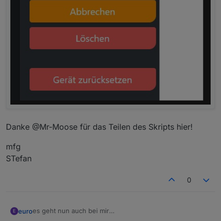
Danke @Mr-Moose für das Teilen des Skripts hier!
mfg
STefan
0
es geht nun auch bei mir
euro
E
ein deutlicherer Hinweis seitens cfos in deren Hilfe