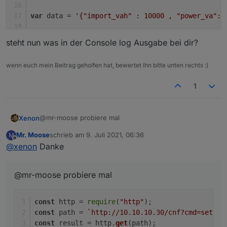
var
 data = 
'{"import_vah" : 10000 , "power_va": 
xhr.
send
(data);
steht nun was in der Console log Ausgabe bei dir?
wenn euch mein Beitrag geholfen hat, bewertet ihn bitte unten rechts :)
1
@mr-moose probiere mal
Xenon
Mr. Moose
schrieb am
9. Juli 2021, 06:36
M
const http = require("http");

zuletzt editiert von
Offline
@
xenon
Danke
const path = `http://10.10.10.30/cnf?cmd=set_a
alternativ das hier: (
Dafür musst du aber das Modul
const result = http.get(path);

"xmlhttprequest" in deiner Javascript Instanz
@mr-moose probiere mal
eintragen!!!
)
var xmlhttprequest = require("xmlhttprequest")
steht nun was in der Console log Ausgabe bei dir?
const
 http = 
require
(
"http"
);
let url = "http://10.10.10.30/cnf?cmd=set_ajax
const
 path = 
`http://10.10.10.30/cnf?cmd=set_aj
const
 result = http.
get
(path);
let xhr = new xmlhttprequest();
