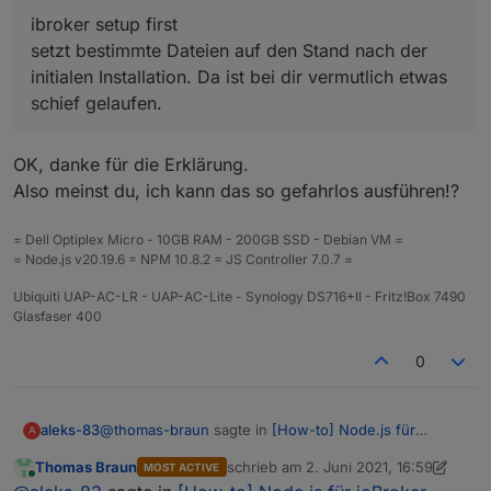
ibroker setup first
setzt bestimmte Dateien auf den Stand nach der
initialen Installation. Da ist bei dir vermutlich etwas
schief gelaufen.
OK, danke für die Erklärung.
Also meinst du, ich kann das so gefahrlos ausführen!?
= Dell Optiplex Micro - 10GB RAM - 200GB SSD - Debian VM =
= Node.js v20.19.6 = NPM 10.8.2 = JS Controller 7.0.7 =
Ubiquiti UAP-AC-LR - UAP-AC-Lite - Synology DS716+II - Fritz!Box 7490
Glasfaser 400
0
@
thomas-braun
sagte in
[How-to] Node.js für
aleks-83
A
ioBroker richtig updaten - 2021 Edition
:
Thomas Braun
schrieb am
2. Juni 2021, 16:59
MOST ACTIVE
zuletzt editiert von Thomas Braun
6. F
Online
@
aleks-83
sagte in
[How-to] Node.js für