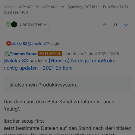
Ubiquiti UAP-AC-LR - UAP-AC-Lite - Synology DS716+II - Fritz!Box 7490
Glasfaser 400
2 Antworten
0
@
apollon77
sagte:
aleks-83
A
Thomas Braun
schrieb am
2. Juni 2021, 12:06
MOST ACTIVE
zuletzt editiert von
Online
EBUSY: Es scheint wohl so das in bestimmten
@
aleks-83
sagte in
[How-to] Node.js für ioBroker
Fällen Dateien von Windows geblockt werden,
richtig updaten - 2021 Edition
:
Hat geholfen. Danke
sodass npm die nicht aktualisieren kann.
Adapter beenden und Update neu versuchen.
Ist also mein Produktivsystem.
Zu Den "cannot search folder": welcher js-
controller? Bitte mal "iobroker setup first"
JS-Controller ist 3.3.10 (wie bereits oben
aufrufen
Das dann aus dem Beta-Kanal zu füttern ist auch
geschrieben ;) )
'mutig'.
Was tut denn "iobroker setup first"?
Installiert oder ändert es etwas am System oder gibt
ibroker setup first
es nur Hilfe für die ersten Schritte mit ioBroker?
Ich habe nur diese ioBroker Installation. Ist also mein
setzt bestimmte Dateien auf den Stand nach der initialen
Produktivsystem.