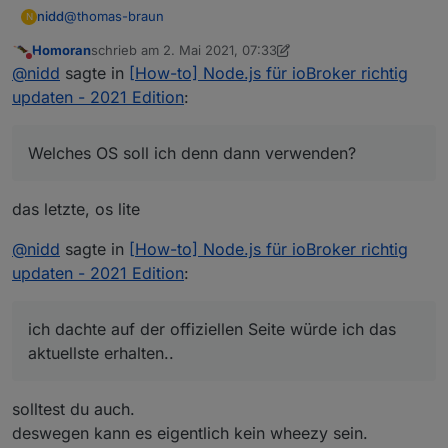
@
thomas-braun
nidd
N
Homoran
schrieb am
2. Mai 2021, 07:33
unter lsb_release erhalte ich
zuletzt editiert von Homoran
5. Feb. 2021, 09:34
Nicht stören
@
nidd
sagte in
[How-to] Node.js für ioBroker richtig
updaten - 2021 Edition
:
No LSB modules are available.

wenn ich mich richtig erinnere hatte ich den Downloader
Distributor ID: Raspbian

hier verwendet:
https://www.raspberrypi.org/software/
Welches OS soll ich denn dann verwenden?
Description:    Raspbian GNU/Linux 10 (buster)

(aber mit Desktop)
ich würde meinen Raspberry auch wohl neu aufsetzen,
Release:        10

ich dachte auf der offiziellen Seite würde ich das
habe mit wenig Ahnung tatsächlich viel rumgespielt.
Codename:       buster

aktuellste erhalten...
Welches OS soll ich denn dann verwenden?
gruß
das letzte, os lite
Nidd
@
nidd
sagte in
[How-to] Node.js für ioBroker richtig
updaten - 2021 Edition
:
ich dachte auf der offiziellen Seite würde ich das
aktuellste erhalten..
solltest du auch.
deswegen kann es eigentlich kein wheezy sein.