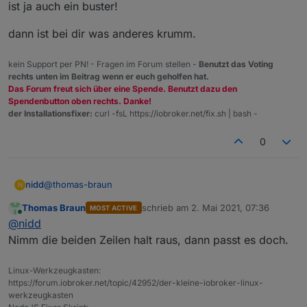
ist ja auch ein buster!
dann ist bei dir was anderes krumm.
kein Support per PN! - Fragen im Forum stellen -
Benutzt das Voting
rechts unten im Beitrag wenn er euch geholfen hat.
Das Forum freut sich über eine Spende. Benutzt dazu den
Spendenbutton oben rechts. Danke!
der Installationsfixer:
curl -fsL https://iobroker.net/fix.sh | bash -
0
@
thomas-braun
nidd
N
Thomas Braun
schrieb am
2. Mai 2021, 07:36
MOST ACTIVE
unter lsb_release erhalte ich
zuletzt editiert von
Online
@
nidd
Nimm die beiden Zeilen halt raus, dann passt es doch.
No LSB modules are available.

wenn ich mich richtig erinnere hatte ich den Downloader
Distributor ID: Raspbian

Linux-Werkzeugkasten:
hier verwendet:
https://www.raspberrypi.org/software/
Description:    Raspbian GNU/Linux 10 (buster)

https://forum.iobroker.net/topic/42952/der-kleine-iobroker-linux-
(aber mit Desktop)
ich würde meinen Raspberry auch wohl neu aufsetzen,
Release:        10

werkzeugkasten
ich dachte auf der offiziellen Seite würde ich das
habe mit wenig Ahnung tatsächlich viel rumgespielt.
Codename:       buster
