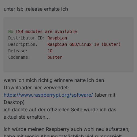
Die Zeilen 4+5 kannst du aber schon mal
löschen, das ist toter Quatsch.
unter lsb_release erhalte ich
No
LSB
modules
are
available.
Distributor ID:
Raspbian
Description:
Raspbian
GNU/Linux
10
(buster)
Release:
10
Codename:
buster
wenn ich mich richtig erinnere hatte ich den
Downloader hier verwendet:
https://www.raspberrypi.org/software/
(aber mit
Desktop)
ich dachte auf der offiziellen Seite würde ich das
aktuellste erhalten...
ich würde meinen Raspberry auch wohl neu aufsetzen,
habe mit wenig Ahnung tatsächlich viel rumgespielt.