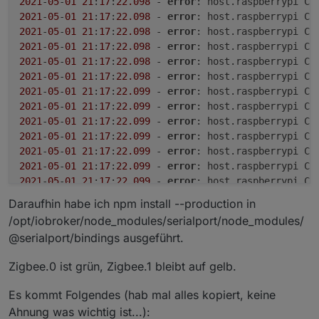
2021
-
05
-
01
21
:
17
:
22.098
 - 
error
: host.raspberrypi Ca
Node.js 16, welche im April veröffentlicht wurde und
damit keine Updates mehr, Nodejs 10.x wird Ende
Versionsnummern sind Entwicklungsversionen und
2021
-
05
-
01
21
:
17
:
22.098
 - 
error
: host.raspberrypi Ca
ab Oktober 2021 eine LTS Version wird.
April 2021 Ihr Lebensende erreichen. Es wird also
sollten nicht produktiv genutzt werden.
ioBroker nutzt viele Module und Erweiterungen aus
2021
-
05
-
01
21
:
17
:
22.098
 - 
error
: host.raspberrypi Ca
keine Sicherheits-Updates mehr geben! Node.js 12.x
der JavaScript Open-Source Szene, und dort kommt
wird im April 2022 eol geben.
es regelmäßig vor, dass Versionen die EOL gehen
2021
-
05
-
01
Node.js 10 wird mit dem js-controller 3.x voll
21
:
17
:
22.098
 - 
error
: host.raspberrypi Ca
zeitnah danach auch nicht weiter unterstützt
unterstützt. Ab dem js-controller 4.0 (Februar
2021
-
05
-
01
21
:
17
:
22.098
 - 
error
: host.raspberrypi Ca
werden. Das hat im ersten Schritt keine echte
2022) ist Node.js 10.x nicht mehr untertsützt.
Auf welche Node.js Version updaten?
2021
-
05
-
01
21
:
17
:
22.098
 - 
error
: host.raspberrypi Ca
Auswirkung, aber mittelfristig wird es also Adapter,
2021
-
05
-
01
21
:
17
:
22.099
 - 
error
: host.raspberrypi Ca
Aktuell empfiehlt ioBroker die Nutzung von Node.js
und später auch den js-controller geben, der EOL
2021
-
05
-
01
21
:
17
:
22.099
 - 
error
: host.raspberrypi Ca
16.x.
Versionen von Node.js nicht mehr unterstützt.
Folgende Adapter haben momentan Probleme mit
2021
-
05
-
01
21
:
17
:
22.099
 - 
error
: host.raspberrypi Ca
Node.js 14:
2021
-
05
-
01
21
:
17
:
22.099
 - 
error
: host.raspberrypi Ca
jeelink
2021
-
05
-
01
21
:
17
:
22.099
 - 
error
: host.raspberrypi Ca
Folgende Adapter haben momentan Probleme mit
2021
-
05
-
01
21
:
17
:
22.099
 - 
error
: host.raspberrypi Ca
Node.js 16:
2021
-
05
-
01
21
:
17
:
22.099
 - 
error
: host.raspberrypi Ca
jeelink?
2021
-
05
-
01
21
:
17
:
22.100
 - 
error
: host.raspberrypi in
Daraufhin habe ich npm install --production in
*
Node.js 16.x wird auch vom js-controller 3.3
grundsätzlich unterstützt, aber nur mit npm 6! npm 7
/opt/iobroker/node_modules/serialport/node_modules/
bzw 8 sind mit dem js-controller 4.0 nutzbar.
Update vorbereiten
@serialport/bindings ausgeführt.
Node.js Version prüfen
Zigbee.0 ist grün, Zigbee.1 bleibt auf gelb.
Bevor man beginnt, sollte man in der Befehlszeile
mit dem Befehl
Es kommt Folgendes (hab mal alles kopiert, keine
Ahnung was wichtig ist...):