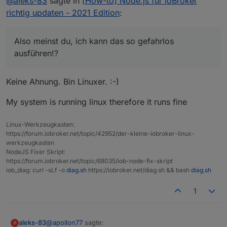
@
aleks-83
sagte in
[How-to] Node.js für ioBroker
ioBroker richtig updaten - 2021 Edition
:
richtig updaten - 2021 Edition
:
Das war mir nicht bewusst dass es ein Beta-Kanal ist.
Da der User geschrieben hatte dass er sein Update
Ist also mein Produktivsystem.
darüber gemacht hat, und es bei hm funktioniert,
Also meinst du, ich kann das so gefahrlos
ibroker setup first
habe ich es auch gemacht.
ausführen!?
setzt bestimmte Dateien auf den Stand nach der
Im Nachhinein leichtsinnig, aber als Windows user
Das dann aus dem Beta-Kanal zu füttern ist auch
OK, danke für die Erklärung.
initialen Installation. Da ist bei dir vermutlich
muss man leider immer wieder schauen wo man
'mutig'.
Also meinst du, ich kann das so gefahrlos
etwas schief gelaufen.
bleibt.
Keine Ahnung. Bin Linuxer. :-)
ausführen!?
Updates oder Hilfestellungen sind hier nicht so
häufig vertreten wie unter Linux.
My system is running linux therefore it runs fine
Ein paar Adapter hatten schon angekündigt, mit
meiner alten node.js 10 Version nicht mehr zu
funktionieren, daher war ich gezwungen ein Upgrade
Linux-Werkzeugkasten:
auszuführen.
https://forum.iobroker.net/topic/42952/der-kleine-iobroker-linux-
werkzeugkasten
NodeJS Fixer Skript:
https://forum.iobroker.net/topic/68035/iob-node-fix-skript
iob_diag: curl -sLf -o
diag.sh
https://iobroker.net/diag.sh && bash
diag.sh
1
@
apollon77
sagte:
aleks-83
A