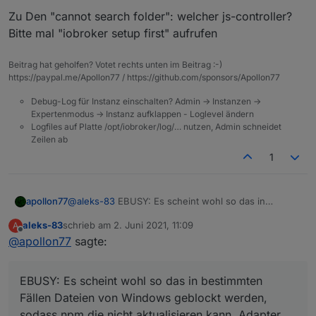
Zu Den "cannot search folder": welcher js-controller?
Bitte mal "iobroker setup first" aufrufen
Was bedeutet das?
Beitrag hat geholfen? Votet rechts unten im Beitrag :-)
https://paypal.me/Apollon77 / https://github.com/sponsors/Apollon77
Und wenn Alexa2.0 startet, findet der Adapter einen
Ordner nicht...
Debug-Log für Instanz einschalten? Admin -> Instanzen ->
Expertenmodus -> Instanz aufklappen - Loglevel ändern
Logfiles auf Platte /opt/iobroker/log/… nutzen, Admin schneidet
Zeilen ab
1
@
aleks-83
EBUSY: Es scheint wohl so das in
apollon77
bestimmten Fällen Dateien von Windows geblockt
aleks-83
schrieb am
2. Juni 2021, 11:09
A
werden, sodass npm die nicht aktualisieren kann.
Zu Den "cannot search folder": welcher js-
zuletzt editiert von
Offline
@
apollon77
sagte:
Adapter beenden und Update neu versuchen - hat
controller? Bitte mal "iobroker setup first" aufrufen
schon mehrfach getan. Ggf iobroker beenden und
Dann Update versuchen.
EBUSY: Es scheint wohl so das in bestimmten
Fällen Dateien von Windows geblockt werden,
sodass npm die nicht aktualisieren kann. Adapter