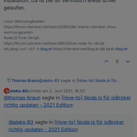
Installation. Da ist bei dir vermutlich etwas schief
gelaufen.
Linux-Werkzeugkasten:
https://forum.iobroker.net/topic/42952/der-kleine-iobroker-linux-
werkzeugkasten
NodeJS Fixer Skript:
https://forum.iobroker.net/topic/68035/iob-node-fix-skript
iob_diag: curl -sLf -o
diag.sh
https://iobroker.net/diag.sh && bash
diag.sh
0
@
aleks-83
sagte in
[How-to] Node.js für
Thomas Braun
ioBroker richtig updaten - 2021 Edition
:
aleks-83
schrieb am
2. Juni 2021, 16:50
A
zuletzt editiert von
Offline
@
thomas-braun
sagte in
Ist also mein Produktivsystem.
[How-to] Node.js für ioBroker
richtig updaten - 2021 Edition
:
Das dann aus dem Beta-Kanal zu füttern ist
auch 'mutig'.
@
aleks-83
sagte in
[How-to] Node.js für ioBroker
ibroker setup first
richtig updaten - 2021 Edition
:
setzt bestimmte Dateien auf den Stand nach der
initialen Installation. Da ist bei dir vermutlich