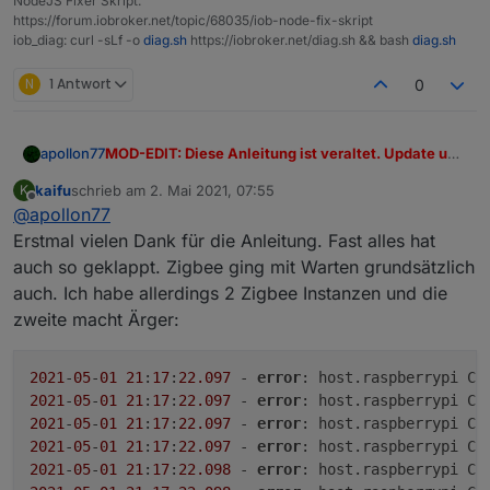
NodeJS Fixer Skript:
aktuellste erhalten...
Welches OS soll ich denn dann verwenden?
gruß
https://forum.iobroker.net/topic/68035/iob-node-fix-skript
Nidd
iob_diag: curl -sLf -o
diag.sh
https://iobroker.net/diag.sh && bash
diag.sh
N
1 Antwort
0
MOD-EDIT: Diese Anleitung ist veraltet. Update und
apollon77
Fix der nodejs Installation ist mittlerweile in dem
kaifu
schrieb am
2. Mai 2021, 07:55
K
Befehl
iob nodejs-update
enthalten
Hi,
zuletzt editiert von
Offline
@
apollon77
in diesem Artikel möchte ich einen Überblick geben,
Erstmal vielen Dank für die Anleitung. Fast alles hat
wie inzwischen (meint anno 2021 mit einem js-
auch so geklappt. Zigbee ging mit Warten grundsätzlich
controller 3.x bzw 4.x) Node.js Updates bei ioBroker
Was ist Node.js und warum muss man es updaten?
auch. Ich habe allerdings 2 Zigbee Instanzen und die
ausgeführt werden sollten bzw können.
Node.js ist die Laufzeitumgebung der
zweite macht Ärger:
Programmiersprache JavaScript, in der ioBroker
geschrieben ist. Ohne Node.js funktioniert ioBroker
Wie bei vielen Open-Source-Technologien üblich,
nicht. Node.js hast Du initial selbst installiert oder der
entwickelt sich Node.js schnell weiter. Kleinere
2021
-
05
-
01
21
:
17
:
22.097
 - 
error
: host.raspberrypi Ca
ioBroker-Installer hat dies für dich getan.
Updates, die die Stabilität und Sicherheit steigern
Node.js-Versionen mit gerader
2021
-
05
-
01
21
:
17
:
22.097
 - 
error
: host.raspberrypi Ca
oder gar neue Funktionen hinzufügen, erscheinen
Hauptversionsnummer werden als LTS-Versionen
2021
-
05
-
01
21
:
17
:
22.097
 - 
error
: host.raspberrypi Ca
regelmäßig.
(
L
ong
T
erm
S
upport) bezeichnet und einige Jahre
Im gleichem Zug erreichen frühere LTS-Versionen
2021
-
05
-
01
21
:
17
:
22.097
 - 
error
: host.raspberrypi Ca
gepflegt (z.B. 12.x). Jedes Jahr kommt eine neue
ihr Lebensende (EOL,
E
nd
o
f
L
ife). So hat Node.js 8
2021
-
05
-
01
21
:
17
:
22.098
 - 
error
: host.raspberrypi Ca
Version ins LTS - in diesem Jahr (2021) ist das
im April 2020 den EOL-Status erhalten und bekommt
Alle Node.js-Versionen mit ungeraden