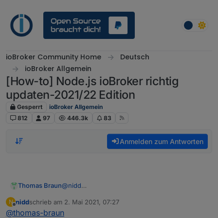
Weiter zum Inhalt
ioBroker Community Home
Deutsch
ioBroker Allgemein
[How-to] Node.js ioBroker richtig
updaten-2021/22 Edition
Gesperrt
ioBroker Allgemein
812
97
446.3k
83
Anmelden zum Antworten
@
nidd
Thomas Braun
Man nimmt ja auch keine Images.
nidd
schrieb am
2. Mai 2021, 07:27
N
Welches Image hast du denn da jetzt erwischt?
zuletzt editiert von
Offline
@
thomas-braun