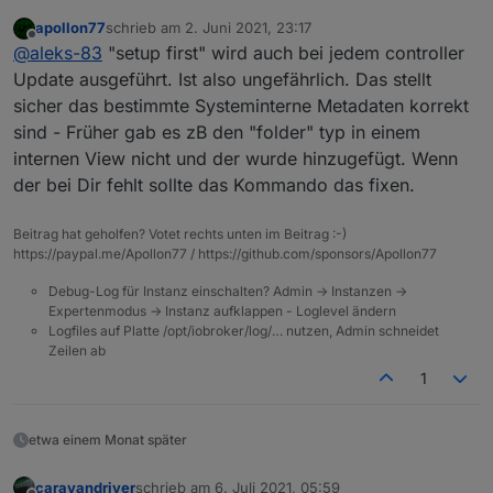
apollon77
schrieb am
2. Juni 2021, 23:17
zuletzt editiert von
Offline
EBUSY: Es scheint wohl so das in bestimmten
@
aleks-83
"setup first" wird auch bei jedem controller
Fällen Dateien von Windows geblockt werden,
Update ausgeführt. Ist also ungefährlich. Das stellt
Hat geholfen. Danke
sodass npm die nicht aktualisieren kann.
sicher das bestimmte Systeminterne Metadaten korrekt
Adapter beenden und Update neu versuchen.
sind - Früher gab es zB den "folder" typ in einem
Zu Den "cannot search folder": welcher js-
internen View nicht und der wurde hinzugefügt. Wenn
controller? Bitte mal "iobroker setup first"
der bei Dir fehlt sollte das Kommando das fixen.
JS-Controller ist 3.3.10 (wie bereits oben
aufrufen
geschrieben ;) )
Was tut denn "iobroker setup first"?
Beitrag hat geholfen? Votet rechts unten im Beitrag :-)
Installiert oder ändert es etwas am System oder gibt
https://paypal.me/Apollon77 / https://github.com/sponsors/Apollon77
es nur Hilfe für die ersten Schritte mit ioBroker?
Debug-Log für Instanz einschalten? Admin -> Instanzen ->
Ich habe nur diese ioBroker Installation. Ist also mein
Expertenmodus -> Instanz aufklappen - Loglevel ändern
Produktivsystem.
Logfiles auf Platte /opt/iobroker/log/… nutzen, Admin schneidet
Zeilen ab
1
etwa einem Monat später
caravandriver
schrieb am
6. Juli 2021, 05:59