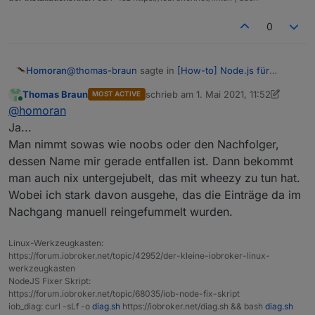
0
@
thomas-braun
sagte in
[How-to] Node.js für
Homoran
ioBroker richtig updaten - 2021 Edition
:
Thomas Braun
schrieb am
1. Mai 2021, 11:52
MOST ACTIVE
zuletzt editiert von Thomas Braun
5. J
Online
Man nimmt ja auch keine Images.
@
homoran
Ja...
Man nimmt sowas wie noobs oder den Nachfolger,
was denn?
dessen Name mir gerade entfallen ist. Dann bekommt
@
nidd
sagte in
[How-to] Node.js für ioBroker richtig
man auch nix untergejubelt, das mit wheezy zu tun hat.
updaten - 2021 Edition
:
Wobei ich stark davon ausgehe, das die Einträge da im
das image von
raspberrypi.org
Nachgang manuell reingefummelt wurden.
Linux-Werkzeugkasten:
ist das Betriebssystem
https://forum.iobroker.net/topic/42952/der-kleine-iobroker-linux-
werkzeugkasten
NodeJS Fixer Skript:
https://forum.iobroker.net/topic/68035/iob-node-fix-skript
iob_diag: curl -sLf -o
diag.sh
https://iobroker.net/diag.sh && bash
diag.sh