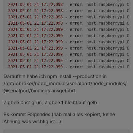
2021
-
05
-
01
21
:
17
:
22.098
 - 
error
: host.raspberrypi Ca
keine Sicherheits-Updates mehr geben! Node.js 12.x
der JavaScript Open-Source Szene, und dort kommt
wird im April 2022 eol geben.
es regelmäßig vor, dass Versionen die EOL gehen
2021
-
05
-
01
Node.js 10 wird mit dem js-controller 3.x voll
21
:
17
:
22.098
 - 
error
: host.raspberrypi Ca
zeitnah danach auch nicht weiter unterstützt
unterstützt. Ab dem js-controller 4.0 (Februar
2021
-
05
-
01
21
:
17
:
22.098
 - 
error
: host.raspberrypi Ca
werden. Das hat im ersten Schritt keine echte
2022) ist Node.js 10.x nicht mehr untertsützt.
Auf welche Node.js Version updaten?
2021
-
05
-
01
21
:
17
:
22.098
 - 
error
: host.raspberrypi Ca
Auswirkung, aber mittelfristig wird es also Adapter,
2021
-
05
-
01
21
:
17
:
22.099
 - 
error
: host.raspberrypi Ca
Aktuell empfiehlt ioBroker die Nutzung von Node.js
und später auch den js-controller geben, der EOL
2021
-
05
-
01
21
:
17
:
22.099
 - 
error
: host.raspberrypi Ca
16.x.
Versionen von Node.js nicht mehr unterstützt.
Folgende Adapter haben momentan Probleme mit
2021
-
05
-
01
21
:
17
:
22.099
 - 
error
: host.raspberrypi Ca
Node.js 14:
2021
-
05
-
01
21
:
17
:
22.099
 - 
error
: host.raspberrypi Ca
jeelink
2021
-
05
-
01
21
:
17
:
22.099
 - 
error
: host.raspberrypi Ca
Folgende Adapter haben momentan Probleme mit
2021
-
05
-
01
21
:
17
:
22.099
 - 
error
: host.raspberrypi Ca
Node.js 16:
2021
-
05
-
01
21
:
17
:
22.099
 - 
error
: host.raspberrypi Ca
jeelink?
2021
-
05
-
01
21
:
17
:
22.100
 - 
error
: host.raspberrypi in
Daraufhin habe ich npm install --production in
*
Node.js 16.x wird auch vom js-controller 3.3
grundsätzlich unterstützt, aber nur mit npm 6! npm 7
/opt/iobroker/node_modules/serialport/node_modules/
bzw 8 sind mit dem js-controller 4.0 nutzbar.
Update vorbereiten
@serialport/bindings ausgeführt.
Node.js Version prüfen
Zigbee.0 ist grün, Zigbee.1 bleibt auf gelb.
Bevor man beginnt, sollte man in der Befehlszeile
mit dem Befehl
Es kommt Folgendes (hab mal alles kopiert, keine
Ahnung was wichtig ist...):
überprüfen, welche Version von Node.js gerade
installiert ist. Eine gute Idee ist es, diese