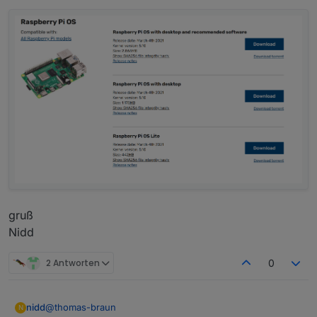
gruß
Nidd
2 Antworten
0
@
thomas-braun
nidd
N