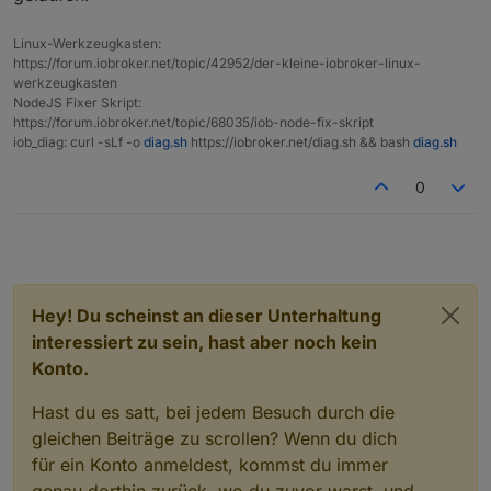
Linux-Werkzeugkasten:
https://forum.iobroker.net/topic/42952/der-kleine-iobroker-linux-
werkzeugkasten
NodeJS Fixer Skript:
https://forum.iobroker.net/topic/68035/iob-node-fix-skript
iob_diag: curl -sLf -o
diag.sh
https://iobroker.net/diag.sh && bash
diag.sh
0
Hey! Du scheinst an dieser Unterhaltung
interessiert zu sein, hast aber noch kein
Konto.
Hast du es satt, bei jedem Besuch durch die
gleichen Beiträge zu scrollen? Wenn du dich
für ein Konto anmeldest, kommst du immer
genau dorthin zurück, wo du zuvor warst, und