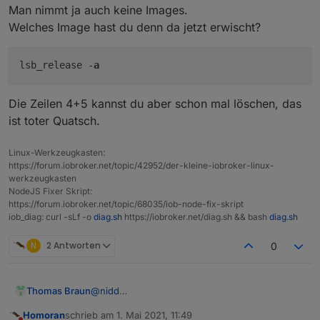
Man nimmt ja auch keine Images.
Welches Image hast du denn da jetzt erwischt?
ich habe den Pi erst vor 2 Monaten aufgesetzt und da das
image von
raspberrypi.org
genommen
deb http://raspbian.raspberrypi.org/raspbian/ bu
gibt's ne Anleitung wie ich das update?
lsb_release -
a
# Uncomment line below then 'apt-get update' to 
#deb-src http://raspbian.raspberrypi.org/raspbia
deb-src http://archive.raspbian.org/raspbian whe
Die Zeilen 4+5 kannst du aber schon mal löschen, das
deb-src http://archive.raspbian.org/raspbian whe
ist toter Quatsch.
Linux-Werkzeugkasten:
https://forum.iobroker.net/topic/42952/der-kleine-iobroker-linux-
werkzeugkasten
NodeJS Fixer Skript:
https://forum.iobroker.net/topic/68035/iob-node-fix-skript
iob_diag: curl -sLf -o
diag.sh
https://iobroker.net/diag.sh && bash
diag.sh
N
2 Antworten
0
@
nidd
Thomas Braun
Man nimmt ja auch keine Images.
Homoran
schrieb am
1. Mai 2021, 11:49
Welches Image hast du denn da jetzt erwischt?