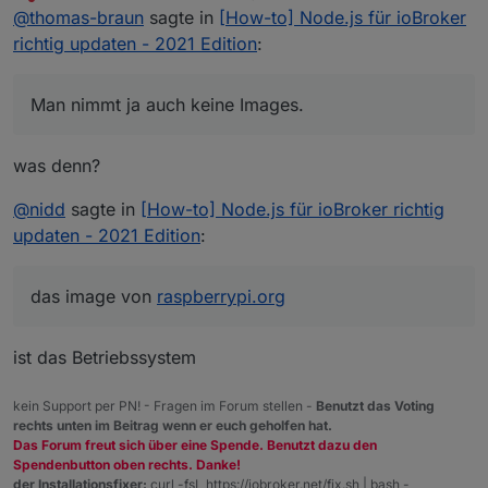
zuletzt editiert von
Nicht stören
@
thomas-braun
sagte in
[How-to] Node.js für ioBroker
Die Zeilen 4+5 kannst du aber schon mal
richtig updaten - 2021 Edition
:
löschen, das ist toter Quatsch.
Man nimmt ja auch keine Images.
was denn?
@
nidd
sagte in
[How-to] Node.js für ioBroker richtig
updaten - 2021 Edition
:
das image von
raspberrypi.org
ist das Betriebssystem
kein Support per PN! - Fragen im Forum stellen -
Benutzt das Voting
rechts unten im Beitrag wenn er euch geholfen hat.
Das Forum freut sich über eine Spende. Benutzt dazu den
Spendenbutton oben rechts. Danke!
der Installationsfixer:
curl -fsL https://iobroker.net/fix.sh | bash -