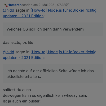
Homoran
schrieb am
2. Mai 2021, 07:33
unter lsb_release erhalte ich
zuletzt editiert von Homoran
5. Feb. 2021, 09:34
Nicht stören
@
nidd
sagte in
[How-to] Node.js für ioBroker richtig
updaten - 2021 Edition
:
No LSB modules are available.

wenn ich mich richtig erinnere hatte ich den Downloader
Distributor ID: Raspbian

hier verwendet:
https://www.raspberrypi.org/software/
Welches OS soll ich denn dann verwenden?
Description:    Raspbian GNU/Linux 10 (buster)

(aber mit Desktop)
ich würde meinen Raspberry auch wohl neu aufsetzen,
Release:        10

ich dachte auf der offiziellen Seite würde ich das
habe mit wenig Ahnung tatsächlich viel rumgespielt.
Codename:       buster

aktuellste erhalten...
Welches OS soll ich denn dann verwenden?
gruß
das letzte, os lite
Nidd
@
nidd
sagte in
[How-to] Node.js für ioBroker richtig
updaten - 2021 Edition
:
ich dachte auf der offiziellen Seite würde ich das
aktuellste erhalten..
solltest du auch.
deswegen kann es eigentlich kein wheezy sein.
ist ja auch ein buster!