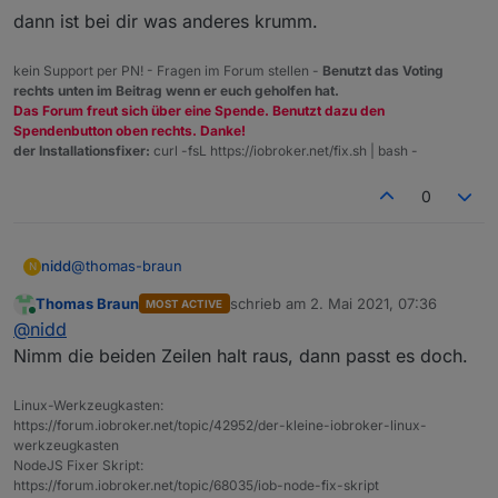
dann ist bei dir was anderes krumm.
kein Support per PN! - Fragen im Forum stellen -
Benutzt das Voting
rechts unten im Beitrag wenn er euch geholfen hat.
Das Forum freut sich über eine Spende. Benutzt dazu den
Spendenbutton oben rechts. Danke!
der Installationsfixer:
curl -fsL https://iobroker.net/fix.sh | bash -
0
@
thomas-braun
nidd
N
Thomas Braun
schrieb am
2. Mai 2021, 07:36
MOST ACTIVE
unter lsb_release erhalte ich
zuletzt editiert von
Online
@
nidd
Nimm die beiden Zeilen halt raus, dann passt es doch.
No LSB modules are available.

wenn ich mich richtig erinnere hatte ich den Downloader
Distributor ID: Raspbian

Linux-Werkzeugkasten:
hier verwendet:
https://www.raspberrypi.org/software/
Description:    Raspbian GNU/Linux 10 (buster)

https://forum.iobroker.net/topic/42952/der-kleine-iobroker-linux-
(aber mit Desktop)
ich würde meinen Raspberry auch wohl neu aufsetzen,
Release:        10

werkzeugkasten
ich dachte auf der offiziellen Seite würde ich das
habe mit wenig Ahnung tatsächlich viel rumgespielt.
Codename:       buster

NodeJS Fixer Skript:
aktuellste erhalten...
Welches OS soll ich denn dann verwenden?
gruß
https://forum.iobroker.net/topic/68035/iob-node-fix-skript
Nidd