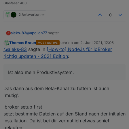
Glasfaser 400
2 Antworten
0
@
apollon77
sagte:
aleks-83
A
Thomas Braun
schrieb am
2. Juni 2021, 12:06
MOST ACTIVE
zuletzt editiert von
Online
EBUSY: Es scheint wohl so das in bestimmten
@
aleks-83
sagte in
[How-to] Node.js für ioBroker
Fällen Dateien von Windows geblockt werden,
richtig updaten - 2021 Edition
:
Hat geholfen. Danke
sodass npm die nicht aktualisieren kann.
Adapter beenden und Update neu versuchen.
Ist also mein Produktivsystem.
Zu Den "cannot search folder": welcher js-
controller? Bitte mal "iobroker setup first"
JS-Controller ist 3.3.10 (wie bereits oben
aufrufen
Das dann aus dem Beta-Kanal zu füttern ist auch
geschrieben ;) )
'mutig'.
Was tut denn "iobroker setup first"?
Installiert oder ändert es etwas am System oder gibt
ibroker setup first
es nur Hilfe für die ersten Schritte mit ioBroker?
Ich habe nur diese ioBroker Installation. Ist also mein
setzt bestimmte Dateien auf den Stand nach der initialen
Produktivsystem.
Installation. Da ist bei dir vermutlich etwas schief
gelaufen.