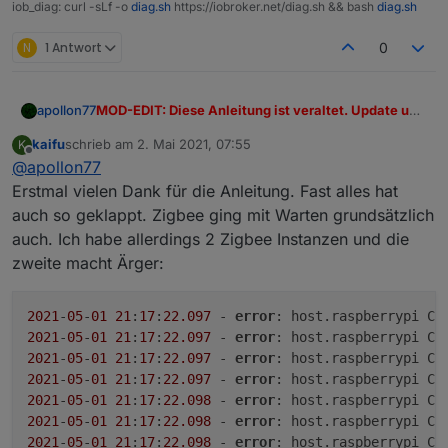
iob_diag: curl -sLf -o
diag.sh
https://iobroker.net/diag.sh && bash
diag.sh
N
1 Antwort
0
MOD-EDIT: Diese Anleitung ist veraltet. Update und
apollon77
Fix der nodejs Installation ist mittlerweile in dem
kaifu
schrieb am
2. Mai 2021, 07:55
K
Befehl
iob nodejs-update
enthalten
Hi,
zuletzt editiert von
Offline
@
apollon77
in diesem Artikel möchte ich einen Überblick geben,
Erstmal vielen Dank für die Anleitung. Fast alles hat
wie inzwischen (meint anno 2021 mit einem js-
auch so geklappt. Zigbee ging mit Warten grundsätzlich
controller 3.x bzw 4.x) Node.js Updates bei ioBroker
Was ist Node.js und warum muss man es updaten?
auch. Ich habe allerdings 2 Zigbee Instanzen und die
ausgeführt werden sollten bzw können.
Node.js ist die Laufzeitumgebung der
zweite macht Ärger:
Programmiersprache JavaScript, in der ioBroker
geschrieben ist. Ohne Node.js funktioniert ioBroker
Wie bei vielen Open-Source-Technologien üblich,
nicht. Node.js hast Du initial selbst installiert oder der
entwickelt sich Node.js schnell weiter. Kleinere
2021
-
05
-
01
21
:
17
:
22.097
 - 
error
: host.raspberrypi Ca
ioBroker-Installer hat dies für dich getan.
Updates, die die Stabilität und Sicherheit steigern
Node.js-Versionen mit gerader
2021
-
05
-
01
21
:
17
:
22.097
 - 
error
: host.raspberrypi Ca
oder gar neue Funktionen hinzufügen, erscheinen
Hauptversionsnummer werden als LTS-Versionen
2021
-
05
-
01
21
:
17
:
22.097
 - 
error
: host.raspberrypi Ca
regelmäßig.
(
L
ong
T
erm
S
upport) bezeichnet und einige Jahre
Im gleichem Zug erreichen frühere LTS-Versionen
2021
-
05
-
01
21
:
17
:
22.097
 - 
error
: host.raspberrypi Ca
gepflegt (z.B. 12.x). Jedes Jahr kommt eine neue
ihr Lebensende (EOL,
E
nd
o
f
L
ife). So hat Node.js 8
2021
-
05
-
01
21
:
17
:
22.098
 - 
error
: host.raspberrypi Ca
Version ins LTS - in diesem Jahr (2021) ist das
im April 2020 den EOL-Status erhalten und bekommt
Alle Node.js-Versionen mit ungeraden
2021
-
05
-
01
21
:
17
:
22.098
 - 
error
: host.raspberrypi Ca
Node.js 16, welche im April veröffentlicht wurde und
damit keine Updates mehr, Nodejs 10.x wird Ende
Versionsnummern sind Entwicklungsversionen und
2021
-
05
-
01
21
:
17
:
22.098
 - 
error
: host.raspberrypi Ca
ab Oktober 2021 eine LTS Version wird.
April 2021 Ihr Lebensende erreichen. Es wird also
sollten nicht produktiv genutzt werden.
ioBroker nutzt viele Module und Erweiterungen aus