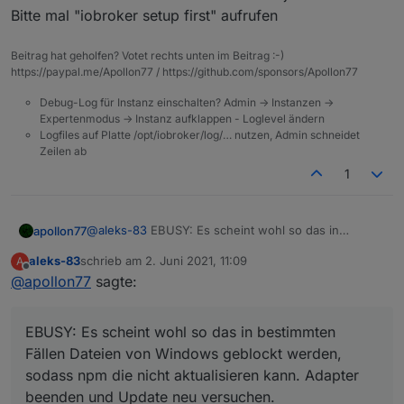
Bitte mal "iobroker setup first" aufrufen
Was bedeutet das?
Beitrag hat geholfen? Votet rechts unten im Beitrag :-)
https://paypal.me/Apollon77 / https://github.com/sponsors/Apollon77
Und wenn Alexa2.0 startet, findet der Adapter einen
Ordner nicht...
Debug-Log für Instanz einschalten? Admin -> Instanzen ->
Expertenmodus -> Instanz aufklappen - Loglevel ändern
Logfiles auf Platte /opt/iobroker/log/… nutzen, Admin schneidet
Zeilen ab
1
@
aleks-83
EBUSY: Es scheint wohl so das in
apollon77
bestimmten Fällen Dateien von Windows geblockt
aleks-83
schrieb am
2. Juni 2021, 11:09
A
werden, sodass npm die nicht aktualisieren kann.
Zu Den "cannot search folder": welcher js-
zuletzt editiert von
Offline
@
apollon77
sagte:
Adapter beenden und Update neu versuchen - hat
controller? Bitte mal "iobroker setup first" aufrufen
schon mehrfach getan. Ggf iobroker beenden und
Dann Update versuchen.
EBUSY: Es scheint wohl so das in bestimmten
Fällen Dateien von Windows geblockt werden,
sodass npm die nicht aktualisieren kann. Adapter
beenden und Update neu versuchen.