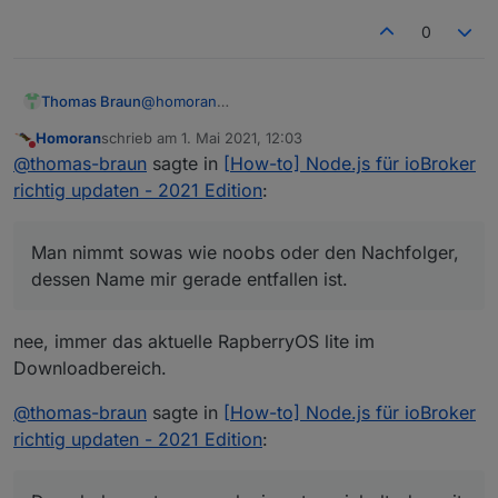
0
Thomas Braun
@
homoran
Ja...
Homoran
schrieb am
1. Mai 2021, 12:03
Man nimmt sowas wie noobs oder den
zuletzt editiert von
Nicht stören
@
thomas-braun
sagte in
[How-to] Node.js für ioBroker
Nachfolger, dessen Name mir gerade entfallen
ist. Dann bekommt man auch nix untergejubelt,
richtig updaten - 2021 Edition
:
das mit wheezy zu tun hat.
Wobei ich stark davon ausgehe, das die
Einträge da im Nachgang manuell
Man nimmt sowas wie noobs oder den Nachfolger,
reingefummelt wurden.
dessen Name mir gerade entfallen ist.
nee, immer das aktuelle RapberryOS lite im
Downloadbereich.
@
thomas-braun
sagte in
[How-to] Node.js für ioBroker
richtig updaten - 2021 Edition
: