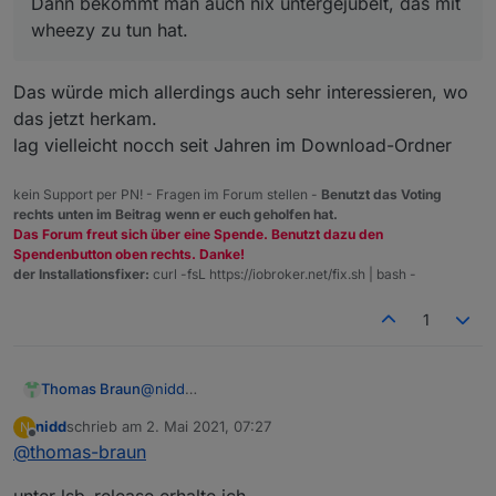
Dann bekommt man auch nix untergejubelt, das mit
wheezy zu tun hat.
Das würde mich allerdings auch sehr interessieren, wo
das jetzt herkam.
lag vielleicht nocch seit Jahren im Download-Ordner
kein Support per PN! - Fragen im Forum stellen -
Benutzt das Voting
rechts unten im Beitrag wenn er euch geholfen hat.
Das Forum freut sich über eine Spende. Benutzt dazu den
Spendenbutton oben rechts. Danke!
der Installationsfixer:
curl -fsL https://iobroker.net/fix.sh | bash -
1
@
nidd
Thomas Braun
Man nimmt ja auch keine Images.
nidd
schrieb am
2. Mai 2021, 07:27
N
Welches Image hast du denn da jetzt erwischt?
zuletzt editiert von
Offline
@
thomas-braun
Die Zeilen 4+5 kannst du aber schon mal
löschen, das ist toter Quatsch.
unter lsb_release erhalte ich