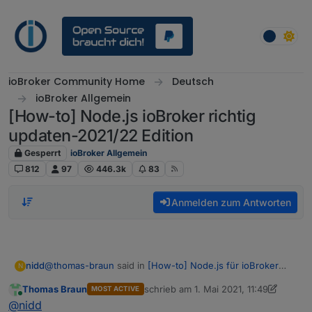
Weiter zum Inhalt
ioBroker Community Home
Deutsch
ioBroker Allgemein
[How-to] Node.js ioBroker richtig
updaten-2021/22 Edition
Gesperrt
ioBroker Allgemein
812
97
446.3k
83
Anmelden zum Antworten
@
thomas-braun
said in
[How-to] Node.js für ioBroker
nidd
N
richtig updaten - 2021 Edition
:
Thomas Braun
schrieb am
1. Mai 2021, 11:49
MOST ACTIVE
zuletzt editiert von Thomas Braun
5. J
Online
cat /etc/apt/sources.list
@
nidd