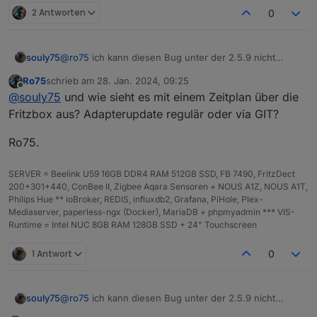
2 Antworten
0
souly75
@
ro75
ich kann diesen Bug unter der 2.5.9 nicht
bestätigen. Habe es eben nachgestellt an meinen 301
Ro75
schrieb am
28. Jan. 2024, 09:25
und ich kann per Adapter sowie manuell ändern und
zuletzt editiert von
Online
@
souly75
und wie sieht es mit einem Zeitplan über die
es wird entsprechend übernommen
Fritzbox aus? Adapterupdate regulär oder via GIT?
Ro75.
SERVER = Beelink U59 16GB DDR4 RAM 512GB SSD, FB 7490, FritzDect
200+301+440, ConBee II, Zigbee Aqara Sensoren + NOUS A1Z, NOUS A1T,
Philips Hue ** ioBroker, REDIS, influxdb2, Grafana, PiHole, Plex-
Mediaserver, paperless-ngx (Docker), MariaDB + phpmyadmin *** VIS-
Runtime = Intel NUC 8GB RAM 128GB SSD + 24" Touchscreen
1 Antwort
0
souly75
@
ro75
ich kann diesen Bug unter der 2.5.9 nicht
bestätigen. Habe es eben nachgestellt an meinen 301