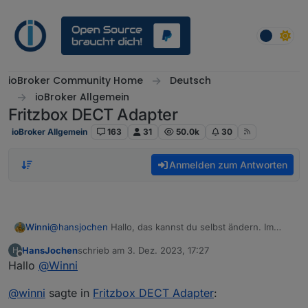
Weiter zum Inhalt
ioBroker Community Home
Deutsch
ioBroker Allgemein
Fritzbox DECT Adapter
ioBroker Allgemein
163
31
50.0k
30
Anmelden zum Antworten
Winni
@
hansjochen
Hallo, das kannst du selbst ändern. Im
Objektordner beim Datenpunkt "celsius" auf den Stift
HansJochen
schrieb am
3. Dez. 2023, 17:27
H
klicken und dann runter scrollen.
zuletzt editiert von
Offline
Hallo
@
Winni
@
winni
sagte in
Fritzbox DECT Adapter
: