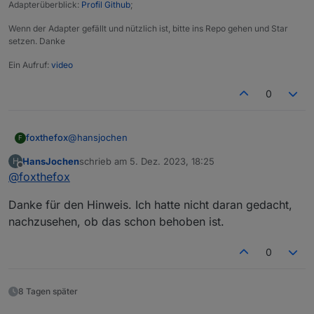
Adapterüberblick:
Profil Github
;
Wenn der Adapter gefällt und nützlich ist, bitte ins Repo gehen und Star
setzen. Danke
Ein Aufruf:
video
0
@
hansjochen
foxthefox
F
HansJochen
schrieb am
5. Dez. 2023, 18:25
H
der Bereich ist schon länger mit -30..50°C im
zuletzt editiert von
Offline
@
foxthefox
Adapter hinterlegt.
Allerdings werden angelegte Datenpunkte nicht
Danke für den Hinweis. Ich hatte nicht daran gedacht,
überschrieben, d.h. damit die geänderten
Wertebereiche auch wirksam werden, muß der
nachzusehen, ob das schon behoben ist.
Datenpunkt (oder der ganze Baum von der Instanz)
gelöscht werden.
0
Beim Neustart wird der nichtexistierende Datenpunkt
auch wieder angelegt, diesmal mit den geänderten
Grenzen.
8 Tagen später