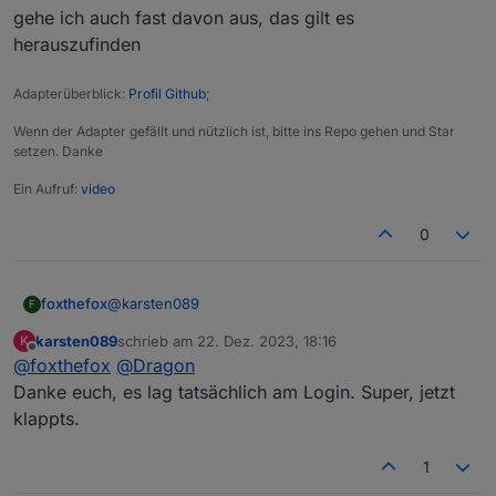
gehe ich auch fast davon aus, das gilt es
herauszufinden
Adapterüberblick:
Profil Github
;
Wenn der Adapter gefällt und nützlich ist, bitte ins Repo gehen und Star
setzen. Danke
Ein Aufruf:
video
0
@
karsten089
foxthefox
F
karsten089
schrieb am
22. Dez. 2023, 18:16
K
Was zeigt das Log nach dem Start?
zuletzt editiert von
Offline
@
foxthefox
@
Dragon
Da sollten Berechtigungen des Users angezeigt sein
( 2 ist gut).
Es hilft auch auf der AdapterConfig Seite mal die
Danke euch, es lag tatsächlich am Login. Super, jetzt
Und danach sollte etwas stehen, wieviele Geräte
Tasten für "Meine Geräte/My Devices" zu drücken.
klappts.
angelegt werden und das es fertig ist.
Da sollte ein Fenster aufgehen und Text drin stehen
(bestenfalls die ID von deinem Rollo usw.)
1
Wenn da nichts kommt, dann passt etwas mit login
nicht, oder die Integration des Gerätes in der FB.