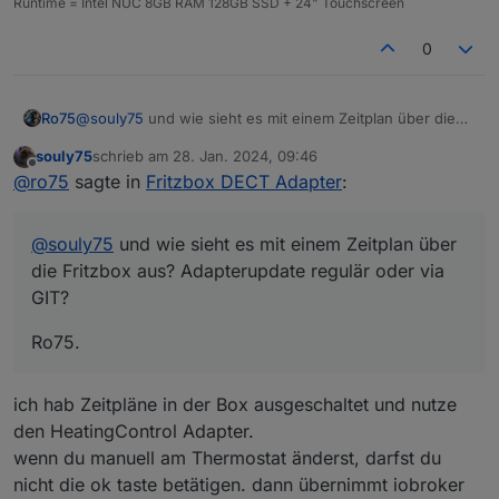
Runtime = Intel NUC 8GB RAM 128GB SSD + 24" Touchscreen
0
@
souly75
und wie sieht es mit einem Zeitplan über die
Ro75
Fritzbox aus? Adapterupdate regulär oder via GIT?
souly75
schrieb am
28. Jan. 2024, 09:46
Ro75.
zuletzt editiert von
Offline
@
ro75
sagte in
Fritzbox DECT Adapter
:
@
souly75
und wie sieht es mit einem Zeitplan über
die Fritzbox aus? Adapterupdate regulär oder via
GIT?
Ro75.
ich hab Zeitpläne in der Box ausgeschaltet und nutze
den HeatingControl Adapter.
wenn du manuell am Thermostat änderst, darfst du
nicht die ok taste betätigen. dann übernimmt iobroker