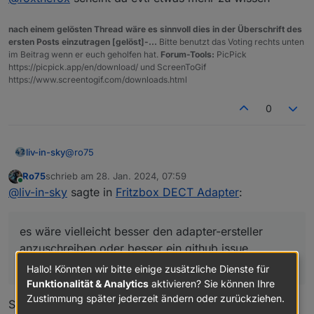
nach einem gelösten Thread wäre es sinnvoll dies in der Überschrift des
ersten Posts einzutragen [gelöst]-...
Bitte benutzt das Voting rechts unten
im Beitrag wenn er euch geholfen hat.
Forum-Tools:
PicPick
https://picpick.app/en/download/ und ScreenToGif
https://www.screentogif.com/downloads.html
0
@
ro75
liv-in-sky
Ro75
schrieb am
28. Jan. 2024, 07:59
es wäre vielleicht besser den adapter-ersteller
zuletzt editiert von
Online
@
liv-in-sky
sagte in
Fritzbox DECT Adapter
:
anzuschreiben oder besser ein github issue
aufmachen
https://github.com/foxthefox/ioBroker.fritzdect
es wäre vielleicht besser den adapter-ersteller
@
foxthefox
scheint da evtl etwas mehr zu wissen
anzuschreiben oder besser ein github issue
aufmachen
Hallo! Könnten wir bitte einige zusätzliche Dienste für
Funktionalität & Analytics
aktivieren? Sie können Ihre
Zustimmung später jederzeit ändern oder zurückziehen.
Schon erledigt. Es sollten aber vielleicht auch andere