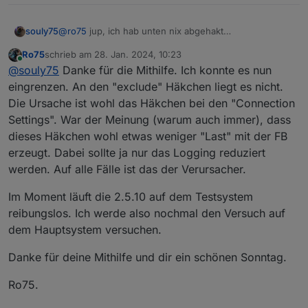
souly75
@
ro75
jup, ich hab unten nix abgehakt
Ro75
schrieb am
28. Jan. 2024, 10:23
zuletzt editiert von
Online
@
souly75
Danke für die Mithilfe. Ich konnte es nun
eingrenzen. An den "exclude" Häkchen liegt es nicht.
Die Ursache ist wohl das Häkchen bei den "Connection
Settings". War der Meinung (warum auch immer), dass
dieses Häkchen wohl etwas weniger "Last" mit der FB
erzeugt. Dabei sollte ja nur das Logging reduziert
werden. Auf alle Fälle ist das der Verursacher.
Im Moment läuft die 2.5.10 auf dem Testsystem
reibungslos. Ich werde also nochmal den Versuch auf
dem Hauptsystem versuchen.
Danke für deine Mithilfe und dir ein schönen Sonntag.
Ro75.