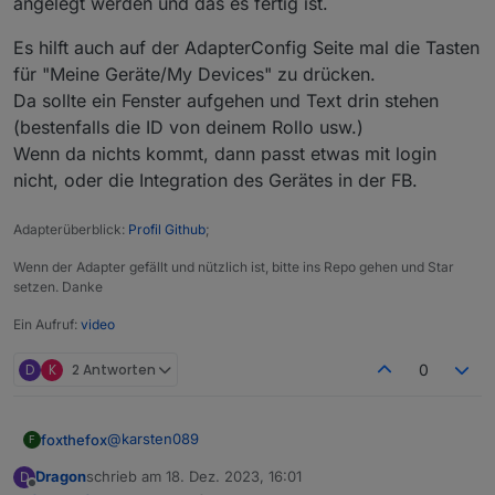
angelegt werden und das es fertig ist.
Es hilft auch auf der AdapterConfig Seite mal die Tasten
für "Meine Geräte/My Devices" zu drücken.
Da sollte ein Fenster aufgehen und Text drin stehen
(bestenfalls die ID von deinem Rollo usw.)
Wenn da nichts kommt, dann passt etwas mit login
nicht, oder die Integration des Gerätes in der FB.
Adapterüberblick:
Profil Github
;
Wenn der Adapter gefällt und nützlich ist, bitte ins Repo gehen und Star
setzen. Danke
Ein Aufruf:
video
D
K
2 Antworten
0
@
karsten089
foxthefox
F
Dragon
schrieb am
18. Dez. 2023, 16:01
D
Was zeigt das Log nach dem Start?
zuletzt editiert von
Offline