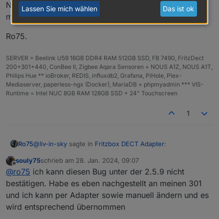
Nutzer wissen, damit die nicht die gleichen Probleme
Lassen Sie mich wählen
Das ist ok
mit den DECT 301 bekommen.
Ro75.
SERVER = Beelink U59 16GB DDR4 RAM 512GB SSD, FB 7490, FritzDect
200+301+440, ConBee II, Zigbee Aqara Sensoren + NOUS A1Z, NOUS A1T,
Philips Hue ** ioBroker, REDIS, influxdb2, Grafana, PiHole, Plex-
Mediaserver, paperless-ngx (Docker), MariaDB + phpmyadmin *** VIS-
Runtime = Intel NUC 8GB RAM 128GB SSD + 24" Touchscreen
1
@
liv-in-sky
sagte in
Fritzbox DECT Adapter
:
Ro75
souly75
schrieb am
28. Jan. 2024, 09:07
zuletzt editiert von
Offline
es wäre vielleicht besser den adapter-ersteller
@
ro75
ich kann diesen Bug unter der 2.5.9 nicht
anzuschreiben oder besser ein github issue
bestätigen. Habe es eben nachgestellt an meinen 301
Schon erledigt. Es sollten aber vielleicht auch andere
aufmachen
und ich kann per Adapter sowie manuell ändern und es
Nutzer wissen, damit die nicht die gleichen Probleme mit
wird entsprechend übernommen
den DECT 301 bekommen.
Ro75.