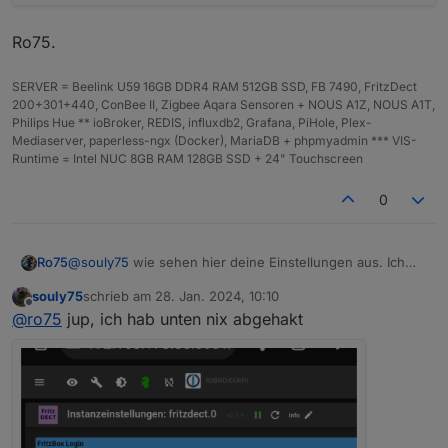
Ro75.
SERVER = Beelink U59 16GB DDR4 RAM 512GB SSD, FB 7490, FritzDect
200+301+440, ConBee II, Zigbee Aqara Sensoren + NOUS A1Z, NOUS A1T,
Philips Hue ** ioBroker, REDIS, influxdb2, Grafana, PiHole, Plex-
Mediaserver, paperless-ngx (Docker), MariaDB + phpmyadmin *** VIS-
Runtime = Intel NUC 8GB RAM 128GB SSD + 24" Touchscreen
0
@
souly75
wie sehen hier deine Einstellungen aus. Ich
Ro75
habe den Verdacht (zumindest kann ich es so
souly75
schrieb am
28. Jan. 2024, 10:10
beobachten), dass es von den Häkchen abhängig ist -
zuletzt editiert von
Offline
@
ro75
jup, ich hab unten nix abgehakt
obwohl das keine Auswirkung, zumindest darauf, haben
sollte.
Ro75.