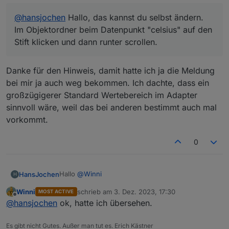
@
hansjochen
Hallo, das kannst du selbst ändern.
Im Objektordner beim Datenpunkt "celsius" auf den
Stift klicken und dann runter scrollen.
Danke für den Hinweis, damit hatte ich ja die Meldung
bei mir ja auch weg bekommen. Ich dachte, dass ein
großzügigerer Standard Wertebereich im Adapter
sinnvoll wäre, weil das bei anderen bestimmt auch mal
vorkommt.
0
Hallo
@
Winni
HansJochen
H
Winni
schrieb am
3. Dez. 2023, 17:30
MOST ACTIVE
@
winni
sagte in
Fritzbox DECT Adapter
:
zuletzt editiert von
Offline
@
hansjochen
ok, hatte ich übersehen.
@
hansjochen
Hallo, das kannst du selbst
Es gibt nicht Gutes. Außer man tut es. Erich Kästner