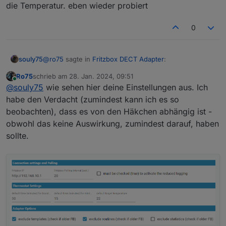
die Temperatur. eben wieder probiert
0
@
ro75
sagte in
Fritzbox DECT Adapter
:
souly75
Ro75
schrieb am
28. Jan. 2024, 09:51
zuletzt editiert von
Online
@
souly75
und wie sieht es mit einem Zeitplan
@
souly75
wie sehen hier deine Einstellungen aus. Ich
über die Fritzbox aus? Adapterupdate regulär
habe den Verdacht (zumindest kann ich es so
ich hab Zeitpläne in der Box ausgeschaltet und nutze
oder via GIT?
beobachten), dass es von den Häkchen abhängig ist -
den HeatingControl Adapter.
obwohl das keine Auswirkung, zumindest darauf, haben
wenn du manuell am Thermostat änderst, darfst du
Ro75.
nicht die ok taste betätigen. dann übernimmt iobroker
sollte.
die Temperatur. eben wieder probiert