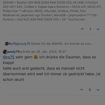
SERVER = Beelink U59 16GB DDR4 RAM 512GB SSD, FB 7490, FritzDect
200+301+440, ConBee II, Zigbee Aqara Sensoren + NOUS A1Z, NOUS A1T,
Philips Hue ** ioBroker, REDIS, influxdb2, Grafana, PiHole, Plex-
Mediaserver, paperless-ngx (Docker), MariaDB + phpmyadmin *** VIS-
Runtime = Intel NUC 8GB RAM 128GB SSD + 24" Touchscreen
1
@
souly75
Danke für die Mithilfe. Ich konnte es nun
Ro75
eingrenzen. An den "exclude" Häkchen liegt es nicht. Die
souly75
schrieb am
28. Jan. 2024, 10:27
Ursache ist wohl das Häkchen bei den "Connection
Im Moment läuft die 2.5.10 auf dem Testsystem
zuletzt editiert von
Offline
@
ro75
sehr gern 😃 ich drücke die Daumen, dass es
Settings". War der Meinung (warum auch immer), dass
reibungslos. Ich werde also nochmal den Versuch auf
dieses Häkchen wohl etwas weniger "Last" mit der FB
dem Hauptsystem versuchen.
Danke für deine Mithilfe und dir ein schönen Sonntag.
klappt
erzeugt. Dabei sollte ja nur das Logging reduziert
hatte auch erst gedacht, dass es manuell nicht
werden. Auf alle Fälle ist das der Verursacher.
Ro75.
übernommen wird weil ich immer ok gedrückt habe..ist
schon skuril
0