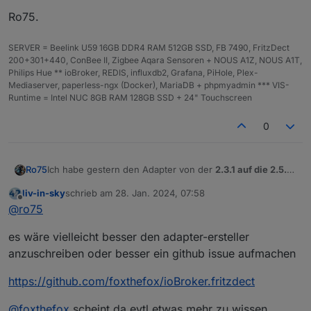
Ro75.
SERVER = Beelink U59 16GB DDR4 RAM 512GB SSD, FB 7490, FritzDect
200+301+440, ConBee II, Zigbee Aqara Sensoren + NOUS A1Z, NOUS A1T,
Philips Hue ** ioBroker, REDIS, influxdb2, Grafana, PiHole, Plex-
Mediaserver, paperless-ngx (Docker), MariaDB + phpmyadmin *** VIS-
Runtime = Intel NUC 8GB RAM 128GB SSD + 24" Touchscreen
0
Ich habe gestern den Adapter von der
2.3.1 auf die 2.5.9
Ro75
angehoben
. Dann das Passwort neu gesetzt und es sah
liv-in-sky
schrieb am
28. Jan. 2024, 07:58
alles perfekt aus. Die Steckdosen (DECT 200) ohne
Bei den DECT 301 (Heizung) sah auch alles gut aus, nur
zuletzt editiert von
Offline
@
ro75
Probleme, Daten kamen.
Anderungen z.b. Temperatur per Hand oder durch FB
(Zeitplan) an den Geräten kamen nich im Adapter an.
Also mit viel hängen und würgen wieder zurück zur 2.3.1
es wäre vielleicht besser den adapter-ersteller
Änderung der Temperatur über den Adapter wurden
und alles ok.
nicht
zur FB und damit zum DECT 301 übertragen.
Ich würde gerne die neue Features nutzen, aber mit
anzuschreiben oder besser ein github issue aufmachen
diesem BUG ist das unmöglich.
Ro75.
https://github.com/foxthefox/ioBroker.fritzdect
@
foxthefox
scheint da evtl etwas mehr zu wissen