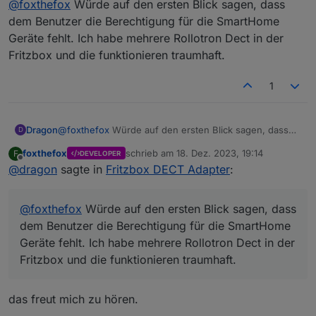
@
foxthefox
Würde auf den ersten Blick sagen, dass
Da sollten Berechtigungen des Users angezeigt sein
( 2 ist gut).
Es hilft auch auf der AdapterConfig Seite mal die
dem Benutzer die Berechtigung für die SmartHome
Und danach sollte etwas stehen, wieviele Geräte
Tasten für "Meine Geräte/My Devices" zu drücken.
Geräte fehlt. Ich habe mehrere Rollotron Dect in der
angelegt werden und das es fertig ist.
Da sollte ein Fenster aufgehen und Text drin stehen
Fritzbox und die funktionieren traumhaft.
(bestenfalls die ID von deinem Rollo usw.)
Wenn da nichts kommt, dann passt etwas mit login
1
nicht, oder die Integration des Gerätes in der FB.
Dragon
@
foxthefox
Würde auf den ersten Blick sagen, dass
D
dem Benutzer die Berechtigung für die SmartHome
foxthefox
schrieb am
18. Dez. 2023, 19:14
F
DEVELOPER
Geräte fehlt. Ich habe mehrere Rollotron Dect in der
zuletzt editiert von
Offline
@
dragon
sagte in
Fritzbox DECT Adapter
:
Fritzbox und die funktionieren traumhaft.
@
foxthefox
Würde auf den ersten Blick sagen, dass
dem Benutzer die Berechtigung für die SmartHome
Geräte fehlt. Ich habe mehrere Rollotron Dect in der
Fritzbox und die funktionieren traumhaft.
das freut mich zu hören.