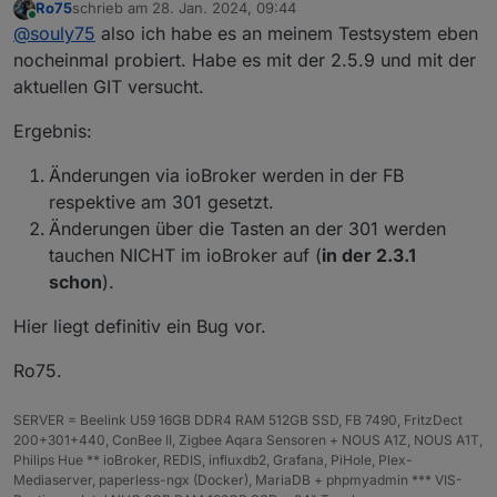
Ro75
schrieb am
28. Jan. 2024, 09:44
und ich kann per Adapter sowie manuell ändern und
zuletzt editiert von
Online
@
souly75
also ich habe es an meinem Testsystem eben
es wird entsprechend übernommen
nocheinmal probiert. Habe es mit der 2.5.9 und mit der
aktuellen GIT versucht.
Ergebnis:
Änderungen via ioBroker werden in der FB
respektive am 301 gesetzt.
Änderungen über die Tasten an der 301 werden
tauchen NICHT im ioBroker auf (
in der 2.3.1
schon
).
Hier liegt definitiv ein Bug vor.
Ro75.
SERVER = Beelink U59 16GB DDR4 RAM 512GB SSD, FB 7490, FritzDect
200+301+440, ConBee II, Zigbee Aqara Sensoren + NOUS A1Z, NOUS A1T,
Philips Hue ** ioBroker, REDIS, influxdb2, Grafana, PiHole, Plex-
Mediaserver, paperless-ngx (Docker), MariaDB + phpmyadmin *** VIS-