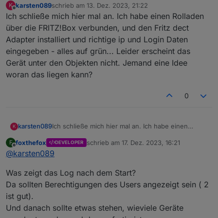
karsten089
schrieb am
13. Dez. 2023, 21:22
K
zuletzt editiert von
Offline
Ich schließe mich hier mal an. Ich habe einen Rolladen
über die FRITZ!Box verbunden, und den Fritz dect
Adapter installiert und richtige ip und Login Daten
eingegeben - alles auf grün... Leider erscheint das
Gerät unter den Objekten nicht. Jemand eine Idee
woran das liegen kann?
0
karsten089
Ich schließe mich hier mal an. Ich habe einen
K
Rolladen über die FRITZ!Box verbunden, und den
foxthefox
schrieb am
17. Dez. 2023, 16:21
F
DEVELOPER
Fritz dect Adapter installiert und richtige ip und
zuletzt editiert von
Offline
@
karsten089
Login Daten eingegeben - alles auf grün... Leider
erscheint das Gerät unter den Objekten nicht.
Was zeigt das Log nach dem Start?
Jemand eine Idee woran das liegen kann?
Da sollten Berechtigungen des Users angezeigt sein ( 2
ist gut).
Und danach sollte etwas stehen, wieviele Geräte