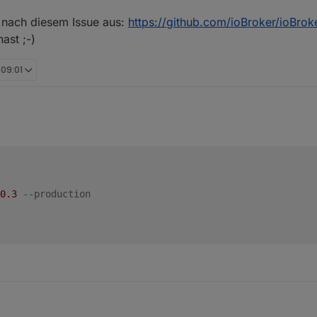
nach diesem Issue aus:
https://github.com/ioBroker/ioBrok
ast ;-)
 09:01
0
.3
--production