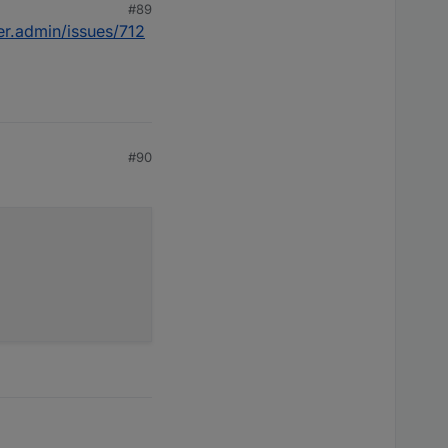
#89
er.admin/issues/712
#90