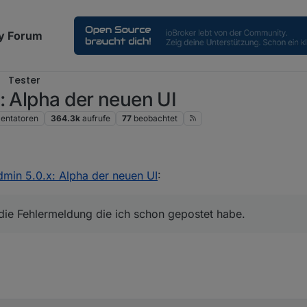
y Forum
Tester
: Alpha der neuen UI
ntatoren
364.3k
aufrufe
77
beobachtet
dmin 5.0.x: Alpha der neuen UI
:
die Fehlermeldung die ich schon gepostet habe.