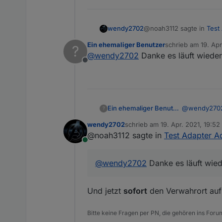
@noah3112 sagte in
Test
wendy2702
Ein ehemaliger Benutzer
schrieb am
19. Apr
?
zuletzt editiert von
@
wendy2702
Danke es läuft wieder. 
Die Abfrage erscheint
Offline
Sehe hier keine Fehlerm
Downgrade:
Ein ehemaliger Benutzer
@
wendy270
?
wendy2702
schrieb am
19. Apr. 2021, 19:52
cd /opt/iobroker

zuletzt editiert von
@noah3112 sagte in
Test Adapter A
Sollte gehen.
npm install iobroker
Online
Oder
@
wendy2702
Danke es läuft wiede
iobroker upgrade adm
Und jetzt
sofort
den Verwahrort auf 
Bitte keine Fragen per PN, die gehören ins Foru