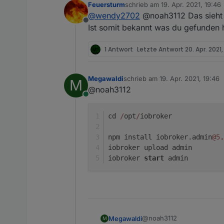
Feuersturm
schrieb am
19. Apr. 2021, 19:46
zuletzt editiert von
@
wendy2702
@noah3112 Das sieht 
Offline
Ist somit bekannt was du gefunden h
1 Antwort
Letzte Antwort
20. Apr. 2021,
Megawaldi
schrieb am
19. Apr. 2021, 19:46
M
zuletzt editiert von
@noah3112
Online
cd 
/
opt
/
iobroker
npm install iobroker.admin
@5
.
iobroker upload admin
iobroker 
start
 admin
@noah3112
Megawaldi
M