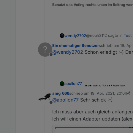
Benutzt das Voting rechts unten im Beitrag wen
@noah3112 sagte in
Test
wendy2702
Ein ehemaliger Benutzer
schrieb am
19. Apr
?
zuletzt editiert von
@
wendy2702
Schon erledigt ;-) Dan
@
wendy2702
Danke es 
Offline
Und jetzt
sofort
den Verwa
apollon77
Aktuelle Test Version
amg_666
schrieb am
19. Apr. 2021, 20:01
zuletzt editiert von amg_666
Veröffentlichungsdatum
@
apollon77
Sehr schick :-)
Offline
Github Link
Ich muss aber auch gleich anfangen
Ich will einen Adapter updaten (ale
Hi,
nach längerer Entwicklungsz