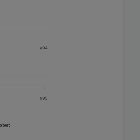
#94
#95
ster:
uns Eur einen ersten