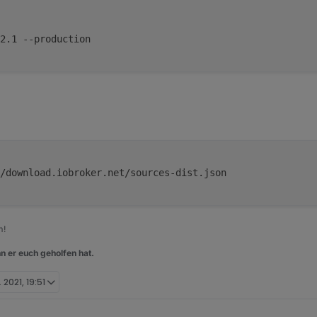
2.1 --production
/download.iobroker.net/sources-dist.json
m!
n er euch geholfen hat.
. 2021, 19:51