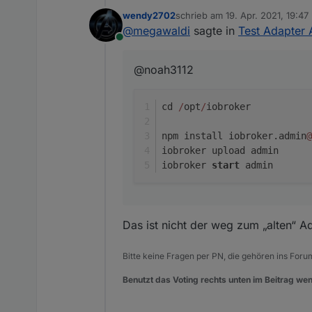
wendy2702
schrieb am
19. Apr. 2021, 19:47
cd /opt/iobroker

zuletzt editiert von
@
megawaldi
sagte in
Test Adapter 
Online
npm install iobroker
iobroker upload admin
@noah3112
cd 
/
opt
/
iobroker
npm install iobroker.admin
@
iobroker upload admin
iobroker 
start
 admin
Das ist nicht der weg zum „alten“ A
Bitte keine Fragen per PN, die gehören ins Foru
Benutzt das Voting rechts unten im Beitrag wen