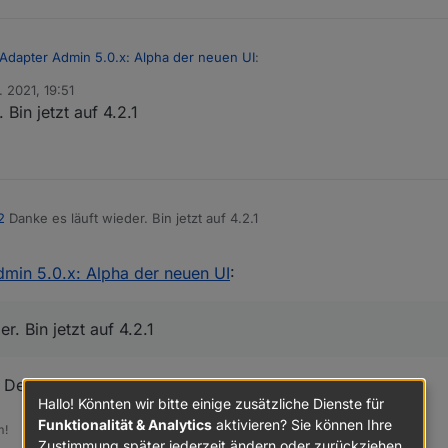
 Adapter Admin 5.0.x: Alpha der neuen UI
:
. 2021, 19:51
Bin jetzt auf 4.2.1
 noch dann die Fehlermeldung die ich schon gepostet habe.
eldung.
2
Danke es läuft wieder. Bin jetzt auf 4.2.1
dmin 5.0.x: Alpha der neuen UI
:
.admin@4.2.1 --production

r. Bin jetzt auf 4.2.1
in http://download.iobroker.net/sources-dist.json

Default/Stable stellen
Hallo! Könnten wir bitte einige zusätzliche Dienste für
Funktionalität & Analytics
aktivieren? Sie können Ihre
m!
Zustimmung später jederzeit ändern oder zurückziehen.