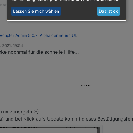
n er euch geholfen hat.
Lassen Sie mich wählen
Das ist ok
 Adapter Admin 5.0.x: Alpha der neuen UI
:
. 2021, 19:54
ke nochmal für die schnelle Hilfe...
läuft wieder. Bin jetzt auf 4.2.1
hrort auf Default/Stable stellen
5.0.x
17.04.2020
Latest Repository
 rumzunörgeln :-)
xa) und bei Klick aufs Update kommt dieses Bestätigungsfen
eit freuen wir (bzw. vor allem Bluefox natürlich als Haupt-Entwickler) 