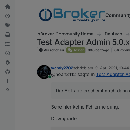
Weiter zum Inhalt
Communit
ioBroker Community Home
Deutsch
Test Adapter Admin 5.0.x
Verschoben
Tester
938
beiträge
86
komme
wendy2702
schrieb am
19. Apr. 2021, 19:44
zuletzt editiert von
@noah3112 sagte in
Test Adapter A
Online
Die Abfrage erscheint noch dann 
Sehe hier keine Fehlermeldung.
Downgrade: