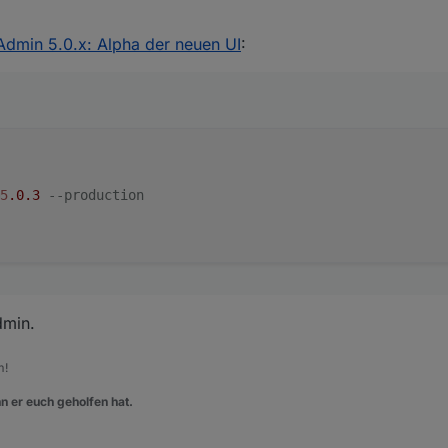
Admin 5.0.x: Alpha der neuen UI
:
.admin@5.0.3 --production



5
.0
.3
--production
dmin.
m!
n er euch geholfen hat.