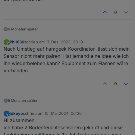
0
6 Monaten später
Phil636
schrieb am
17. Dez. 2023, 20:19
P
zuletzt editiert von
Offline
Nach Umstieg auf hamgeek Koordinator lässt sich mein
Sensor nicht mehr pairen. Hat jemand eine Idee wie ich
ihn wiederbeleben kann? Equipment zum Flashen wäre
vorhanden.
0
5 Monaten später
lukeyo
schrieb am
15. Mai 2024, 06:30
L
zuletzt editiert von
Offline
Hi zusammen,
ich habe 2 Bodenfeuchtesensoren gekauft und diese
funktionieren mittlerweile 1a. Ich hatte anfangs auch