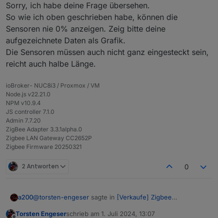
Hat jemand eine Idee zur Kalibrierung?
Sorry, ich habe deine Frage übersehen.
So wie ich oben geschrieben habe, können die
Der Verkäufer meldet sich ja nicht mehr
Sensoren nie 0% anzeigen. Zeig bitte deine
aufgezeichnete Daten als Grafik.
Die Sensoren müssen auch nicht ganz eingesteckt sein,
reicht auch halbe Länge.
ioBroker- NUC8i3 / Proxmox / VM
Node.js v22.21.0
NPM v10.9.4
JS controller 7.1.0
Admin 7.7.20
ZigBee Adapter 3.3.1alpha.0
Zigbee LAN Gateway CC2652P
Zigbee Firmware 20250321
2 Antworten
0
@
torsten-engeser
sagte in
[Verkaufe] Zigbee
a200
Bodenfeuchtesensor
:
Torsten Engeser
schrieb am
1. Juli 2024, 13:07
zuletzt editiert von