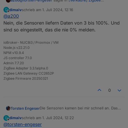
a200
Bodenfeuchtesensor
:
dimaiv
schrieb am
1. Juli 2024, 12:16
D
zuletzt editiert von
Offline
@
a200
Nur sind die Messwerte nicht plausible. Entweder
0% oder 100%
Nein, die Sensoren liefern Daten von 3 bis 100%. Und
Was erwartest du? es sind DIGITALE Sensoren!
sind so eingestellt, das die nie 0% melden.
Sorry, aber ich konnte nicht anders..,
ioBroker- NUC8i3 / Proxmox / VM
Node.js v22.21.0
NPM v10.9.4
JS controller 7.1.0
Admin 7.7.20
ZigBee Adapter 3.3.1alpha.0
Zigbee LAN Gateway CC2652P
Zigbee Firmware 20250321
0
Die Sensoren kamen bei mir schnell an. Das
Torsten Engeser
pairen und einbinden in Home Assistent
dimaiv
schrieb am
1. Juli 2024, 12:22
D
funktionierte problemlos.
Nur sind die Messwerte nicht plausible.
zuletzt editiert von
Offline
@
torsten-engeser
Entweder 0% oder 100%