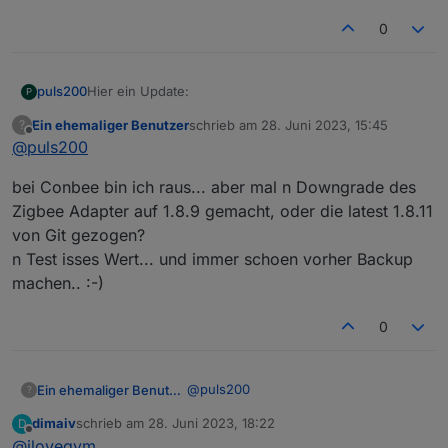
0
Hier ein Update:
puls200
P
Ein ehemaliger Benutzer
schrieb am
28. Juni 2023, 15:45
?
Ich habe alle 4x irgendwie pairen können, aber wie
zuletzt editiert von
Offline
@
puls200
gesagt kommen keine oder falsche Daten an. Zum
Beispiel liegt der zweite Sensor (von links) seit dem
bei Conbee bin ich raus... aber mal n Downgrade des
Pairen (vor ca. 6h) auf dem Schreibtisch, daher kann
die Feuchtigkeit keine 100% betragen.
Zigbee Adapter auf 1.8.9 gemacht, oder die latest 1.8.11
von Git gezogen?
Hat jemand einen Rat?
n Test isses Wert... und immer schoen vorher Backup
Gruss
machen.. :-)
Puls
0
@
puls200
Ein ehemaliger Benutzer
?
dimaiv
schrieb am
28. Juni 2023, 18:22
D
bei Conbee bin ich raus... aber mal n
zuletzt editiert von
Offline
@
ilovegym
Downgrade des Zigbee Adapter auf