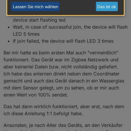
device to FN(Factory New) status
Lassen Sie mich wählen
Das ist ok
Press and hold button (1) for 2-3 seconds, until
device start flashing led
Wait, in case of successful join, the device will flash
LED 5 times
If join failed, the device will flash LED 3 times
Bei mir hatte es beim ersten Mal auch "vermeintlich"
funktioniert. Das Gerät war im Zigbee Netzwerk und
aber keinerlei Daten bzw. nicht vollständig geliefert.
Ich habe das anlernen direkt neben dem Coordinater
gemacht und auch das Gerät danach in ein Wasserglas
mit dem Sensor gelegt, um zu sehen, ob er mir auch
einen Wert von 100% sendet.
Das hat dann wirklich funktioniert, aber erst, nach dem
ich diese Anleitung 1:1 befolgt habe.
Ansonsten, je nach Alter des Geräts, an den Verkäufer