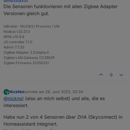
1.8.9 gemacht, oder die latest 1.8.11
Die Sensoren funktionieren mit allen Zigbee Adapter
von Git gezogen?
Versionen gleich gut.
n Test isses Wert... und immer schoen
vorher Backup machen.. :-)
ioBroker- NUC8i3 / Proxmox / VM
Node.js v22.21.0
NPM v10.9.4
JS controller 7.1.0
Admin 7.7.20
ZigBee Adapter 3.3.1alpha.0
Zigbee LAN Gateway CC2652P
Zigbee Firmware 20250321
0
NickNol
schrieb am
28. Juni 2023, 20:34
N
zuletzt editiert von
Offline
@
nicknol
(also an mich selbst) und alle, die es
interessiert.
Habe nun 2 von 4 Sensoren über ZHA (Skyconnect) in
Homeassistant integriert.