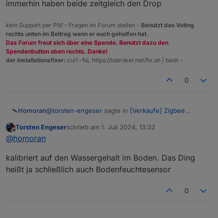
immerhin haben beide zeitgleich den Drop
und hier der andere:
kein Support per PN! - Fragen im Forum stellen -
Benutzt das Voting
rechts unten im Beitrag wenn er euch geholfen hat.
Das Forum freut sich über eine Spende. Benutzt dazu den
Spendenbutton oben rechts. Danke!
der Installationsfixer:
curl -fsL https://iobroker.net/fix.sh | bash -
0
@
torsten-engeser
sagte in
[Verkaufe] Zigbee
Homoran
Bodenfeuchtesensor
:
Torsten Engeser
schrieb am
1. Juli 2024, 13:32
zuletzt editiert von
Offline
Parralel dazu ein kalibrierter Sensor, der genau
@
homoran
daneben steckt:
Parralel dazu ein kalibrierter Sensor, der
worauf kalibriert?
kalibriert auf den Wassergehalt im Boden. Das Ding
genau daneben steckt:
heißt ja schließlich auch Bodenfeuchtesensor
absoluter Wassergehalt im Sediment, oder relative
maximale Wasseraufnahme?
0
immerhin haben beide zeitgleich den Drop