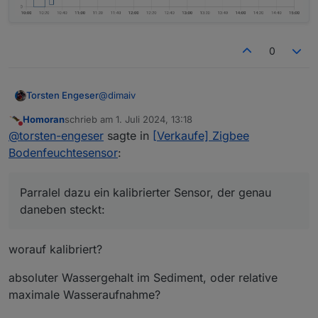
0
@
dimaiv
Torsten Engeser
Homoran
schrieb am
1. Juli 2024, 13:18
hier der eine:
zuletzt editiert von
Nicht stören
@
torsten-engeser
sagte in
[Verkaufe] Zigbee
Bodenfeuchtesensor
:
Parralel dazu ein kalibrierter Sensor, der genau
daneben steckt:
worauf kalibriert?
absoluter Wassergehalt im Sediment, oder relative
maximale Wasseraufnahme?