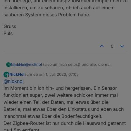
Ich überlege, auf einem Rasp2 ioBroker komplett neu zu
installieren, um zu schauen, ob ich auch auf einem
sauberen System dieses Problem habe.
Gruss
Puls
0
@
nicknol
(also an mich selbst) und alle, die es
NickNol
N
interessiert.
NickNol
schrieb am
1. Juli 2023, 07:05
N
Habe nun 2 von 4 Sensoren über ZHA (Skyconnect) in
zuletzt editiert von
Offline
@
nicknol
Homeassistant integriert.
Und es sieht gut aus :)
Ich habe die nicht implementierten Aspekte
im Moment bin ich hin- und hergerissen. Ein Sensor
ausgeblendet, hier die Situation direkt nach dem
funktioniert super, zwei weitere schicken immer mal
Pairen:
Die bislang gesammelten Daten erscheinen plausibel:
wieder einen Teil der Daten, mal etwas über die
Batterie, mal etwas über den Linkstatus und eben auch
manchmal etwas über die Bodenfeuchtigkeit.
Der Zigbee-Router ist nur durch die Hauswand getrennt
ca 1,5m entfernt.