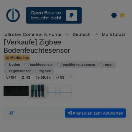
Weiter zum Inhalt
ioBroker Community Home
Deutsch
Marktplatz
[Verkaufe] Zigbee
Bodenfeuchtesensor
Marktplatz
boden
feuchtesensor
feuchtigkeitssensor
regen
regensensor
zigbee
154
43
56.8k
59
Anmelden zum Antworten