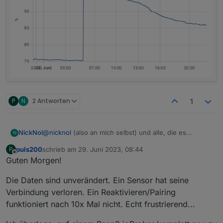
P
N
2 Antworten
1
@
nicknol
(also an mich selbst) und alle, die es
NickNol
N
interessiert.
puls200
schrieb am
29. Juni 2023, 08:44
P
Habe nun 2 von 4 Sensoren über ZHA (Skyconnect) in
zuletzt editiert von
Offline
Guten Morgen!
Homeassistant integriert.
Und es sieht gut aus :)
Ich habe die nicht implementierten Aspekte
Die Daten sind unverändert. Ein Sensor hat seine
ausgeblendet, hier die Situation direkt nach dem
Pairen:
Die bislang gesammelten Daten erscheinen plausibel:
Verbindung verloren. Ein Reaktivieren/Pairing
funktioniert nach 10x Mal nicht. Echt frustrierend...