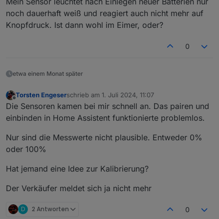
Mein Sensor leuchtet nach Einlegen neuer Batterien nur
noch dauerhaft weiß und reagiert auch nicht mehr auf
Knopfdruck. Ist dann wohl im Eimer, oder?
0
etwa einem Monat später
Torsten Engeser
schrieb am
1. Juli 2024, 11:07
zuletzt editiert von
Offline
Die Sensoren kamen bei mir schnell an. Das pairen und
einbinden in Home Assistent funktionierte problemlos.
Nur sind die Messwerte nicht plausible. Entweder 0%
oder 100%
Hat jemand eine Idee zur Kalibrierung?
Der Verkäufer meldet sich ja nicht mehr
D
2 Antworten
0