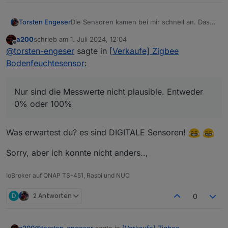
Die Sensoren kamen bei mir schnell an. Das
Torsten Engeser
pairen und einbinden in Home Assistent
a200
schrieb am
1. Juli 2024, 12:04
funktionierte problemlos.
Nur sind die Messwerte nicht plausible.
zuletzt editiert von
Offline
@
torsten-engeser
sagte in
[Verkaufe] Zigbee
Entweder 0% oder 100%
Hat jemand eine Idee zur Kalibrierung?
Bodenfeuchtesensor
:
Der Verkäufer meldet sich ja nicht mehr
Nur sind die Messwerte nicht plausible. Entweder
0% oder 100%
Was erwartest du? es sind DIGITALE Sensoren!
Sorry, aber ich konnte nicht anders..,
IoBroker auf QNAP TS-451, Raspi und NUC
D
2 Antworten
0
@
torsten-engeser
sagte in
[Verkaufe] Zigbee