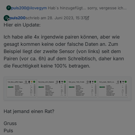
puls200
@
ilovegym
Hab´s hinzugefügt... sorry, vergesse ich
P
immer....
puls200
schrieb am
28. Juni 2023, 15:37
P
zuletzt editiert von puls200
Offline
Hier ein Update:
Ich habe alle 4x irgendwie pairen können, aber wie
gesagt kommen keine oder falsche Daten an. Zum
Beispiel liegt der zweite Sensor (von links) seit dem
Pairen (vor ca. 6h) auf dem Schreibtisch, daher kann
die Feuchtigkeit keine 100% betragen.
Hat jemand einen Rat?
Gruss
Puls