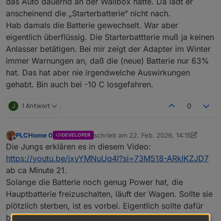
das Auto dauernd an der Wallbox hatte. Da lädt er
anscheinend die „Starterbatterie“ nicht nach.
Hab damals die Batterie gewechselt. War aber
eigentlich überflüssig. Die Starterbattterie muß ja keinen
Anlasser betätigen. Bei mir zeigt der Adapter im Winter
immer Warnungen an, daß die (neue) Batterie nur 63%
hat. Das hat aber nie irgendwelche Auswirkungen
gehabt. Bin auch bei -10 C losgefahren.
J
1 Antwort
0
PLCHome 0
schrieb am
22. Feb. 2026, 14:15
DEVELOPER
zuletzt editiert von PLCHome 0
Offline
Die Jungs erklären es in diesem Video:
https://youtu.be/jxyYMNuUq4I?si=73M518-ARkIKZJD7
ab ca Minute 21.
Solange die Batterie noch genug Power hat, die
Hauptbatterie freizuschalten, läuft der Wagen. Sollte sie
plötzlich sterben, ist es vorbei. Eigentlich sollte dafür
bei der Inspektion der SOH der 12V Batterie bestimmt