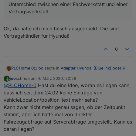
haben Testgeräte, die dir sagen
Unterschied zwischen einer Fachwerkstatt und einer
können, ob die 12-V-Batterie hin ist
Vertragswerkstatt
Ja, war inzwischen in der Werkstatt und habe
drum gebeten die 12V Batterie zu checken,
Ok, da hatte ich mich falsch ausgedrückt. Die sind
ob die noch gut ist.
Vertragshändler für Hyundai!
Aussage: Ist nur noch zu 1/3 Ok.
Habe den Ausdruck, ohne ihn weiter
0
anzuschauen, in die Tasche gesteckt und
erst daheim beim Abheften einen Blick
darauf geworfen.
@
joo
Und, man glaubt es nicht..... da hat die
sagte in
Adapter Hyundai (Bluelink) oder KIA
PLCHome 0
(UVO)
Hyundai "Fachwerkstatt" den
:
SOC
über die
joo
schrieb am
4. März 2026, 20:28
J
ODB Schnittstelle ausgelesen und mir als
zuletzt editiert von
Offline
@
PLCHome-0
Hast du eine Idee, woran es liegen kann,
@
PLCHome-0
sagte in
Adapter Hyundai
SOH verkauft!
(Bluelink) oder KIA (UVO)
:
... wenn so einfache Aufgaben schon nicht
dass ich seit dem 24.02 keine Einträge von
Ja dass ist halt der Unterschied zwischen einer
richtig durchgeführt werden.....
vehicleLocation/position_text mehr sehe?
Fachwerkstatt und einer Vertragswerkstatt…. I
haben Testgeräte, die dir sagen
Kann zwar nicht mehr genau sagen, ob der Zeitpunkt
können, ob die 12-V-Batterie hin ist
stimmt, aber ich hatte mal von direkter
Fahrzeugabfrage auf Serverabfrage umgestellt. Kann es
Ja, war inzwischen in der Werkstatt und habe
daran liegen?
drum gebeten die 12V Batterie zu checken,