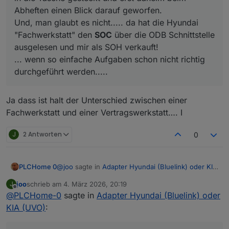
Abheften einen Blick darauf geworfen.
Und, man glaubt es nicht..... da hat die Hyundai
"Fachwerkstatt" den
SOC
über die ODB Schnittstelle
ausgelesen und mir als SOH verkauft!
... wenn so einfache Aufgaben schon nicht richtig
durchgeführt werden.....
Ja dass ist halt der Unterschied zwischen einer
Fachwerkstatt und einer Vertragswerkstatt…. I
J
2 Antworten
0
@
joo
sagte in
Adapter Hyundai (Bluelink) oder KIA
PLCHome 0
(UVO)
:
joo
schrieb am
4. März 2026, 20:19
J
zuletzt editiert von
Offline
@
PLCHome-0
sagte in
@
PLCHome-0
Adapter Hyundai (Bluelink) oder
sagte in
Adapter Hyundai
(Bluelink) oder KIA (UVO)
:
KIA (UVO)
:
Ja dass ist halt der Unterschied zwischen einer
Fachwerkstatt und einer Vertragswerkstatt…. I