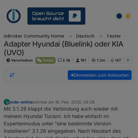
Weiter zum Inhalt
ioBroker Community Home
Deutsch
Tester
Adapter Hyundai (Bluelink) oder KIA
(UVO)
Verschoben
Tester
2.5k
161
1.2m
147
Anmelden zum Antworten
erde-online
schrieb am
16. Feb. 2026, 09:28
E
zuletzt editiert von
Offline
Mit 3.1.26 klappt die Verbindung auch wieder mit
meinem Hyundai Tucson. Ich habe einfach im
Expertenmodus unter "eine bestimmte Version
installieren" 3.1.26 eingegeben. Nach Neustart des