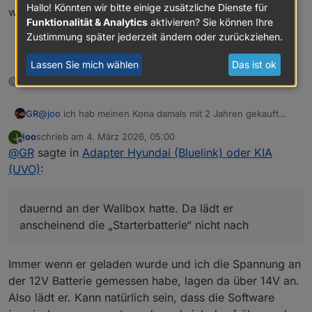
Hallo! Könnten wir bitte einige zusätzliche Dienste für
werden, damit sie nicht einfach stirbt.
Funktionalität & Analytics
aktivieren? Sie können Ihre
Zustimmung später jederzeit ändern oder zurückziehen.
0
Lassen Sie mich wählen
Das ist ok
10 Tagen später
GR
@
joo
ich hab meinen Kona damals mit 2 Jahren gekauft
und bin dann wirklich mal stehengeblieben. Aber das war -
joo
schrieb am
4. März 2026, 05:00
J
laut meiner Werkstatt - daran gelegen, daß ich das Auto
zuletzt editiert von
Offline
@
GR
sagte in
Adapter Hyundai (Bluelink) oder KIA
dauernd an der Wallbox hatte. Da lädt er anscheinend die
„Starterbatterie“ nicht nach.
(UVO)
:
Hab damals die Batterie gewechselt. War aber eigentlich
überflüssig. Die Starterbattterie muß ja keinen Anlasser
betätigen. Bei mir zeigt der Adapter im Winter immer
dauernd an der Wallbox hatte. Da lädt er
Warnungen an, daß die (neue) Batterie nur 63% hat. Das
anscheinend die „Starterbatterie“ nicht nach
hat aber nie irgendwelche Auswirkungen gehabt. Bin auch
bei -10 C losgefahren.
Immer wenn er geladen wurde und ich die Spannung an
der 12V Batterie gemessen habe, lagen da über 14V an.
Also lädt er. Kann natürlich sein, dass die Software