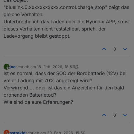
das Object
"bluelink.0.xxxxxxxxxxx.control.charge_stop" zeigt das
gleiche Verhalten.
Unterbreche ich das Laden über die Hyundai APP, so ist
dieses Verhalten nicht feststellbar, sprich, der
Ladevorgang bleibt gestoppt.
0
joo
schrieb am
18. Feb. 2026, 18:52
J
zuletzt editiert von joo
Offline
Ist es normal, dass der SOC der Bordbatterie (12V) bei
voller Ladung mit 70% angezeigt wird?
Verwirrend.... oder ist das ein Anzeichen für den bald
drohenden Batterietod?
Wie sind da eure Erfahrungen?
0
astrakid
schrieb am
20. Feb. 2026, 15:50
A