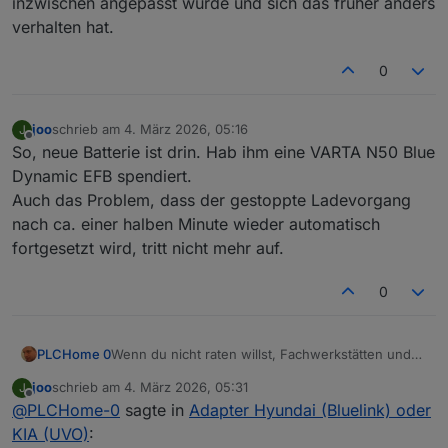
inzwischen angepasst wurde und sich das früher anders
verhalten hat.
0
joo
schrieb am
4. März 2026, 05:16
J
zuletzt editiert von
Offline
So, neue Batterie ist drin. Hab ihm eine VARTA N50 Blue
Dynamic EFB spendiert.
Auch das Problem, dass der gestoppte Ladevorgang
nach ca. einer halben Minute wieder automatisch
fortgesetzt wird, tritt nicht mehr auf.
0
PLCHome 0
Wenn du nicht raten willst, Fachwerkstätten und
Ersatzteilhändler wie z. B. ATU haben Testgeräte,
joo
schrieb am
4. März 2026, 05:31
J
die dir sagen können, ob die 12-V-Batterie hin ist.
zuletzt editiert von
Offline
@
PLCHome-0
sagte in
Adapter Hyundai (Bluelink) oder
Manche geben dir auch den SOH der Batterie an.
Wie gesagt, Fachwerkstätten, bei
KIA (UVO)
: