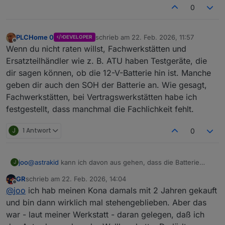
0
PLCHome 0
schrieb am
22. Feb. 2026, 11:57
DEVELOPER
zuletzt editiert von
Offline
Wenn du nicht raten willst, Fachwerkstätten und
Ersatzteilhändler wie z. B. ATU haben Testgeräte, die
dir sagen können, ob die 12-V-Batterie hin ist. Manche
geben dir auch den SOH der Batterie an. Wie gesagt,
Fachwerkstätten, bei Vertragswerkstätten habe ich
festgestellt, dass manchmal die Fachlichkeit fehlt.
J
1 Antwort
0
joo
@
astrakid
kann ich davon aus gehen, dass die Batterie
J
schwächelt, wenn sie nicht über 77% kommt? Die Werte
GR
schrieb am
22. Feb. 2026, 14:04
liegen bei mir zwischen 61% und 77%. Sieht bei dir ja
zuletzt editiert von
Offline
@
joo
ich hab meinen Kona damals mit 2 Jahren gekauft
deutlich besser aus. Bei 65% hatte ich 11,9V gemessen.
Habe den Kona gebraucht gekauft und der ist jetzt ca. 4
und bin dann wirklich mal stehengeblieben. Aber das
Jahre alt. Ob die Batterie in der Zeit mal gewechselt wurde,
war - laut meiner Werkstatt - daran gelegen, daß ich
kann ich nicht sagen.