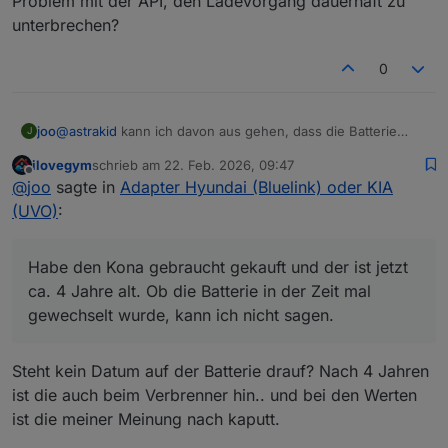
Problem mit der API, den Ladevorgang dauerhaft zu
unterbrechen?
0
joo
@
astrakid
kann ich davon aus gehen, dass die Batterie
J
schwächelt, wenn sie nicht über 77% kommt? Die Werte
ilovegym
schrieb am
22. Feb. 2026, 09:47
liegen bei mir zwischen 61% und 77%. Sieht bei dir ja
zuletzt editiert von
Offline
@
joo
sagte in
Adapter Hyundai (Bluelink) oder KIA
deutlich besser aus. Bei 65% hatte ich 11,9V gemessen.
Habe den Kona gebraucht gekauft und der ist jetzt ca. 4
(UVO)
:
Jahre alt. Ob die Batterie in der Zeit mal gewechselt wurde,
kann ich nicht sagen.
Habe den Kona gebraucht gekauft und der ist jetzt
ca. 4 Jahre alt. Ob die Batterie in der Zeit mal
gewechselt wurde, kann ich nicht sagen.
Steht kein Datum auf der Batterie drauf? Nach 4 Jahren
ist die auch beim Verbrenner hin.. und bei den Werten
ist die meiner Meinung nach kaputt.