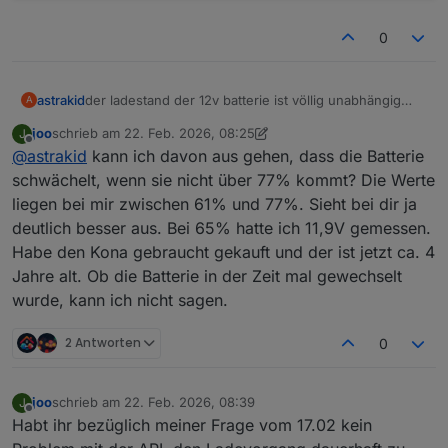
0
astrakid
der ladestand der 12v batterie ist völlig unabhängig
A
vom SoC. zu viele abfragen führen auch dazu, dass
joo
schrieb am
22. Feb. 2026, 08:25
J
die 12v batterie so stark entladen wird, dass das auto
zuletzt editiert von joo
Offline
@
astrakid
kann ich davon aus gehen, dass die Batterie
nicht mehr anspringt.
ansonsten pendelt bei mir der ladestand der 12v
schwächelt, wenn sie nicht über 77% kommt? Die Werte
zwischen 70 und 95%.
liegen bei mir zwischen 61% und 77%. Sieht bei dir ja
deutlich besser aus. Bei 65% hatte ich 11,9V gemessen.
Habe den Kona gebraucht gekauft und der ist jetzt ca. 4
Jahre alt. Ob die Batterie in der Zeit mal gewechselt
wurde, kann ich nicht sagen.
2 Antworten
0
joo
schrieb am
22. Feb. 2026, 08:39
J
zuletzt editiert von
Offline
Habt ihr bezüglich meiner Frage vom 17.02 kein