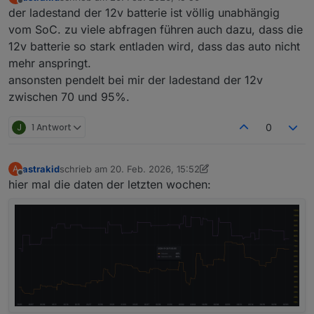
zuletzt editiert von
Offline
der ladestand der 12v batterie ist völlig unabhängig
vom SoC. zu viele abfragen führen auch dazu, dass die
12v batterie so stark entladen wird, dass das auto nicht
mehr anspringt.
ansonsten pendelt bei mir der ladestand der 12v
zwischen 70 und 95%.
J
1 Antwort
0
astrakid
schrieb am
20. Feb. 2026, 15:52
A
zuletzt editiert von astrakid
Offline
hier mal die daten der letzten wochen: