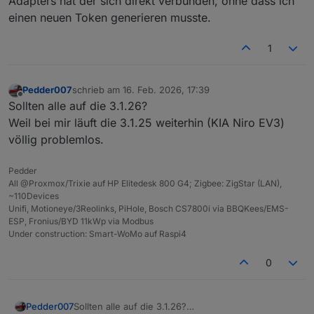
Adapters hat der sich direkt verbunden, ohne dass ich
einen neuen Token generieren musste.
1
Pedder007
schrieb am
16. Feb. 2026, 17:39
zuletzt editiert von
Offline
Sollten alle auf die 3.1.26?
Weil bei mir läuft die 3.1.25 weiterhin (KIA Niro EV3)
völlig problemlos.
Pedder
All @Proxmox/Trixie auf HP Elitedesk 800 G4; Zigbee: ZigStar (LAN),
~110Devices
Unifi, Motioneye/3Reolinks, PiHole, Bosch CS7800i via BBQKees/EMS-
ESP, Fronius/BYD 11kWp via Modbus
Under construction: Smart-WoMo auf Raspi4
0
Pedder007
Sollten alle auf die 3.1.26?