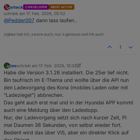
Weil bei mir läuft die 3.1.25 weiterhin (KIA Niro EV3)
arteck
DEVELOPER
MOST ACTIVE
völlig problemlos.
Offline
schrieb am
17. Feb. 2026, 05:52
zuletzt editiert von
@
Pedder007
dann lass laufen..
zigbee hab ich, zwave auch, nuc's genauso und HA auch
1
joo
schrieb am
17. Feb. 2026, 10:32
J
zuletzt editiert von joo
Offline
Habe die Version 3.1.26 installiert. Die 25er lief nicht.
Bin taufrisch im E-Thema und wollte über die API nun
den Ladevorgang des Kona (mobiles Laden oder mit
"Ladeziegel") abbrechen.
Das geht auch erst mal und in der Hyundai APP kommt
auch eine Meldung über den Ladestopp.
Nur, der Ladevorgang setzt sich nach kurzer Zeit, Pi
mal Daumen 36 Sekunden, von selbst wieder fort.
Bedient wird das über VIS, aber ein direkter Klick auf