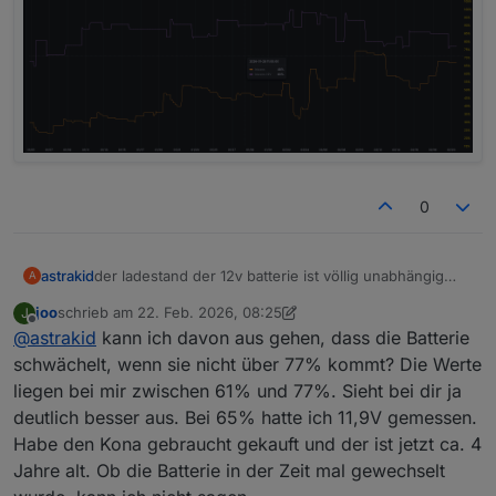
0
astrakid
der ladestand der 12v batterie ist völlig unabhängig
A
vom SoC. zu viele abfragen führen auch dazu, dass
joo
schrieb am
22. Feb. 2026, 08:25
J
die 12v batterie so stark entladen wird, dass das auto
zuletzt editiert von joo
Offline
@
astrakid
kann ich davon aus gehen, dass die Batterie
nicht mehr anspringt.
ansonsten pendelt bei mir der ladestand der 12v
schwächelt, wenn sie nicht über 77% kommt? Die Werte
zwischen 70 und 95%.
liegen bei mir zwischen 61% und 77%. Sieht bei dir ja
deutlich besser aus. Bei 65% hatte ich 11,9V gemessen.
Habe den Kona gebraucht gekauft und der ist jetzt ca. 4
Jahre alt. Ob die Batterie in der Zeit mal gewechselt