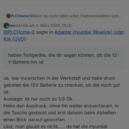
PLCHome 0
Wenn du nicht raten willst, Fachwerkstätten und
Ersatzteilhändler wie z. B. ATU haben Testgeräte,
joo
schrieb am
4. März 2026, 05:31
J
die dir sagen können, ob die 12-V-Batterie hin ist.
zuletzt editiert von
Offline
@
PLCHome-0
sagte in
Adapter Hyundai (Bluelink) oder
Manche geben dir auch den SOH der Batterie an.
Wie gesagt, Fachwerkstätten, bei
KIA (UVO)
:
Vertragswerkstätten habe ich festgestellt, dass
manchmal die Fachlichkeit fehlt.
haben Testgeräte, die dir sagen können, ob die 12-
V-Batterie hin ist
Ja, war inzwischen in der Werkstatt und habe drum
gebeten die 12V Batterie zu checken, ob die noch gut
ist.
Aussage: Ist nur noch zu 1/3 Ok.
Habe den Ausdruck, ohne ihn weiter anzuschauen, in
die Tasche gesteckt und erst daheim beim Abheften
einen Blick darauf geworfen.
Und, man glaubt es nicht..... da hat die Hyundai