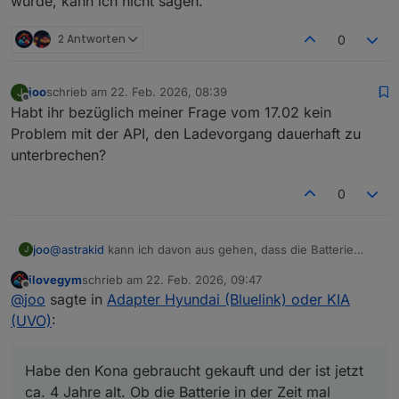
wurde, kann ich nicht sagen.
2 Antworten
0
joo
schrieb am
22. Feb. 2026, 08:39
J
zuletzt editiert von
Offline
Habt ihr bezüglich meiner Frage vom 17.02 kein
Problem mit der API, den Ladevorgang dauerhaft zu
unterbrechen?
0
joo
@
astrakid
kann ich davon aus gehen, dass die Batterie
J
schwächelt, wenn sie nicht über 77% kommt? Die Werte
ilovegym
schrieb am
22. Feb. 2026, 09:47
liegen bei mir zwischen 61% und 77%. Sieht bei dir ja
zuletzt editiert von
Offline
@
joo
sagte in
Adapter Hyundai (Bluelink) oder KIA
deutlich besser aus. Bei 65% hatte ich 11,9V gemessen.
Habe den Kona gebraucht gekauft und der ist jetzt ca. 4
(UVO)
:
Jahre alt. Ob die Batterie in der Zeit mal gewechselt wurde,
kann ich nicht sagen.
Habe den Kona gebraucht gekauft und der ist jetzt
ca. 4 Jahre alt. Ob die Batterie in der Zeit mal