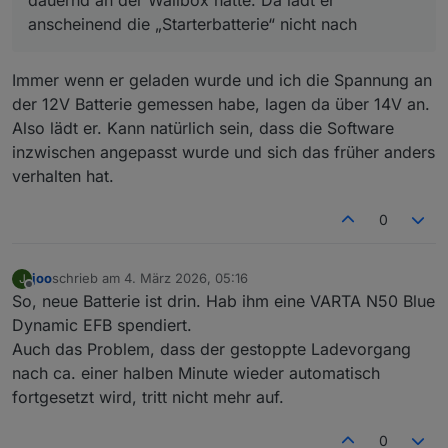
Warnungen an, daß die (neue) Batterie nur 63% hat. Das
anscheinend die „Starterbatterie“ nicht nach
hat aber nie irgendwelche Auswirkungen gehabt. Bin auch
bei -10 C losgefahren.
Immer wenn er geladen wurde und ich die Spannung an
der 12V Batterie gemessen habe, lagen da über 14V an.
Also lädt er. Kann natürlich sein, dass die Software
inzwischen angepasst wurde und sich das früher anders
verhalten hat.
0
joo
schrieb am
4. März 2026, 05:16
J
zuletzt editiert von
Offline
So, neue Batterie ist drin. Hab ihm eine VARTA N50 Blue
Dynamic EFB spendiert.
Auch das Problem, dass der gestoppte Ladevorgang
nach ca. einer halben Minute wieder automatisch
fortgesetzt wird, tritt nicht mehr auf.
0