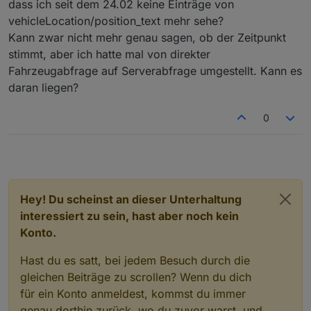
... wenn so einfache Aufgaben schon nicht
dass ich seit dem 24.02 keine Einträge von
Ja dass ist halt der Unterschied zwischen einer
richtig durchgeführt werden.....
vehicleLocation/position_text mehr sehe?
Fachwerkstatt und einer Vertragswerkstatt…. I
haben Testgeräte, die dir sagen
Kann zwar nicht mehr genau sagen, ob der Zeitpunkt
können, ob die 12-V-Batterie hin ist
stimmt, aber ich hatte mal von direkter
Fahrzeugabfrage auf Serverabfrage umgestellt. Kann es
Ja, war inzwischen in der Werkstatt und habe
daran liegen?
drum gebeten die 12V Batterie zu checken,
ob die noch gut ist.
0
Aussage: Ist nur noch zu 1/3 Ok.
Habe den Ausdruck, ohne ihn weiter
anzuschauen, in die Tasche gesteckt und
erst daheim beim Abheften einen Blick
darauf geworfen.
Und, man glaubt es nicht..... da hat die
Hey! Du scheinst an dieser Unterhaltung
Hyundai "Fachwerkstatt" den
SOC
über die
interessiert zu sein, hast aber noch kein
ODB Schnittstelle ausgelesen und mir als
SOH verkauft!
Konto.
... wenn so einfache Aufgaben schon nicht
richtig durchgeführt werden.....
Hast du es satt, bei jedem Besuch durch die
gleichen Beiträge zu scrollen? Wenn du dich
für ein Konto anmeldest, kommst du immer
genau dorthin zurück, wo du zuvor warst, und