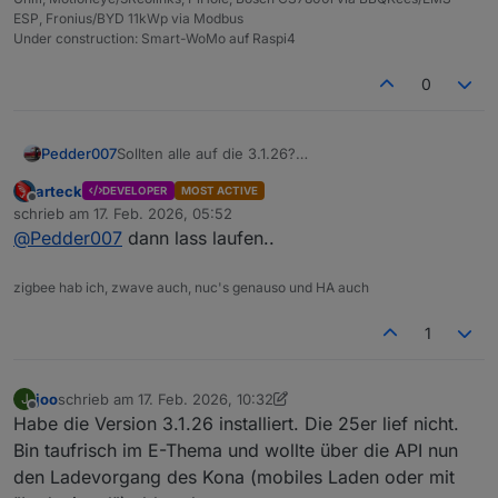
ESP, Fronius/BYD 11kWp via Modbus
Under construction: Smart-WoMo auf Raspi4
0
Pedder007
Sollten alle auf die 3.1.26?
Weil bei mir läuft die 3.1.25 weiterhin (KIA Niro EV3)
arteck
DEVELOPER
MOST ACTIVE
völlig problemlos.
Offline
schrieb am
17. Feb. 2026, 05:52
zuletzt editiert von
@
Pedder007
dann lass laufen..
zigbee hab ich, zwave auch, nuc's genauso und HA auch
1
joo
schrieb am
17. Feb. 2026, 10:32
J
zuletzt editiert von joo
Offline
Habe die Version 3.1.26 installiert. Die 25er lief nicht.
Bin taufrisch im E-Thema und wollte über die API nun
den Ladevorgang des Kona (mobiles Laden oder mit