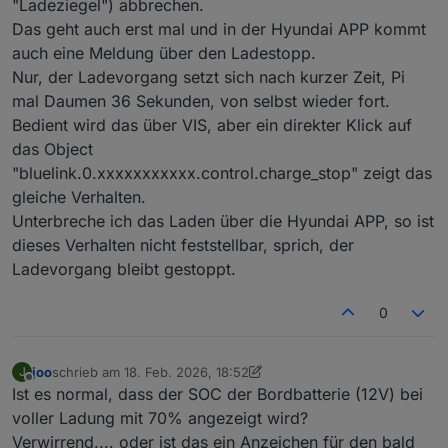
"Ladeziegel") abbrechen.
Das geht auch erst mal und in der Hyundai APP kommt
auch eine Meldung über den Ladestopp.
Nur, der Ladevorgang setzt sich nach kurzer Zeit, Pi
mal Daumen 36 Sekunden, von selbst wieder fort.
Bedient wird das über VIS, aber ein direkter Klick auf
das Object
"bluelink.0.xxxxxxxxxxx.control.charge_stop" zeigt das
gleiche Verhalten.
Unterbreche ich das Laden über die Hyundai APP, so ist
dieses Verhalten nicht feststellbar, sprich, der
Ladevorgang bleibt gestoppt.
0
joo
schrieb am
18. Feb. 2026, 18:52
J
zuletzt editiert von joo
Offline
Ist es normal, dass der SOC der Bordbatterie (12V) bei
voller Ladung mit 70% angezeigt wird?
Verwirrend.... oder ist das ein Anzeichen für den bald