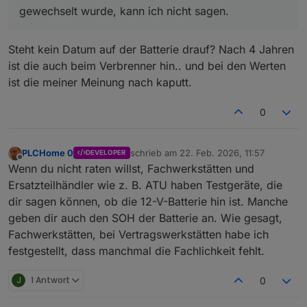
gewechselt wurde, kann ich nicht sagen.
Steht kein Datum auf der Batterie drauf? Nach 4 Jahren
ist die auch beim Verbrenner hin.. und bei den Werten
ist die meiner Meinung nach kaputt.
0
PLCHome 0
schrieb am
22. Feb. 2026, 11:57
DEVELOPER
zuletzt editiert von
Offline
Wenn du nicht raten willst, Fachwerkstätten und
Ersatzteilhändler wie z. B. ATU haben Testgeräte, die
dir sagen können, ob die 12-V-Batterie hin ist. Manche
geben dir auch den SOH der Batterie an. Wie gesagt,
Fachwerkstätten, bei Vertragswerkstätten habe ich
festgestellt, dass manchmal die Fachlichkeit fehlt.
J
1 Antwort
0