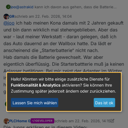
joo
@
astrakid
kann ich davon aus gehen, dass die Batterie
J
schwächelt, wenn sie nicht über 77% kommt? Die Werte
GR
schrieb am
22. Feb. 2026, 14:04
liegen bei mir zwischen 61% und 77%. Sieht bei dir ja
zuletzt editiert von
Offline
@
joo
ich hab meinen Kona damals mit 2 Jahren gekauft
deutlich besser aus. Bei 65% hatte ich 11,9V gemessen.
Habe den Kona gebraucht gekauft und der ist jetzt ca. 4
und bin dann wirklich mal stehengeblieben. Aber das
Jahre alt. Ob die Batterie in der Zeit mal gewechselt wurde,
war - laut meiner Werkstatt - daran gelegen, daß ich
kann ich nicht sagen.
das Auto dauernd an der Wallbox hatte. Da lädt er
anscheinend die „Starterbatterie“ nicht nach.
Hab damals die Batterie gewechselt. War aber
eigentlich überflüssig. Die Starterbattterie muß ja keinen
Anlasser betätigen. Bei mir zeigt der Adapter im Winter
immer Warnungen an, daß die (neue) Batterie nur 63%
Hallo! Könnten wir bitte einige zusätzliche Dienste für
hat. Das hat aber nie irgendwelche Auswirkungen
Funktionalität & Analytics
aktivieren? Sie können Ihre
gehabt. Bin auch bei -10 C losgefahren.
Zustimmung später jederzeit ändern oder zurückziehen.
Lassen Sie mich wählen
Das ist ok
J
1 Antwort
0
PLCHome 0
schrieb am
22. Feb. 2026, 14:15
DEVELOPER
zuletzt editiert von PLCHome 0
Offline
Die Jungs erklären es in diesem Video: