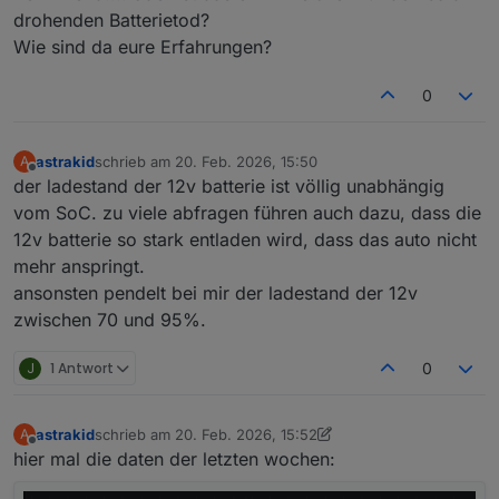
drohenden Batterietod?
Wie sind da eure Erfahrungen?
0
astrakid
schrieb am
20. Feb. 2026, 15:50
A
zuletzt editiert von
Offline
der ladestand der 12v batterie ist völlig unabhängig
vom SoC. zu viele abfragen führen auch dazu, dass die
12v batterie so stark entladen wird, dass das auto nicht
mehr anspringt.
ansonsten pendelt bei mir der ladestand der 12v
zwischen 70 und 95%.
J
1 Antwort
0
astrakid
schrieb am
20. Feb. 2026, 15:52
A
zuletzt editiert von astrakid
Offline
hier mal die daten der letzten wochen: