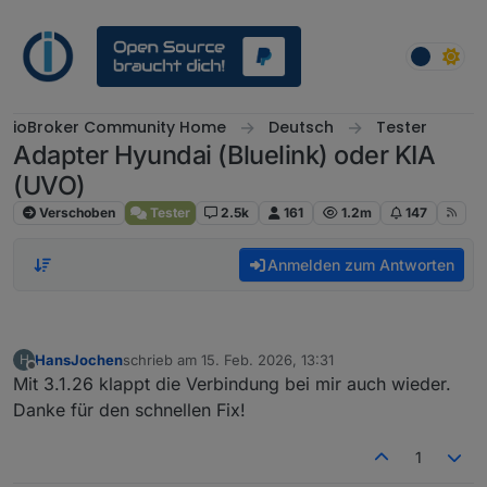
Weiter zum Inhalt
ioBroker Community Home
Deutsch
Tester
Adapter Hyundai (Bluelink) oder KIA
(UVO)
Verschoben
Tester
2.5k
161
1.2m
147
Anmelden zum Antworten
HansJochen
schrieb am
15. Feb. 2026, 13:31
H
zuletzt editiert von
Offline
Mit 3.1.26 klappt die Verbindung bei mir auch wieder.
Danke für den schnellen Fix!
1