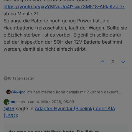
https://youtu.be/jxyYMNuUq4I?si=73M518-ARkIKZJD7
ab ca Minute 21.
Solange die Batterie noch genug Power hat, die
Hauptbatterie freizuschalten, läuft der Wagen. Sollte sie
plötzlich sterben, ist es vorbei. Eigentlich sollte dafür
bei der Inspektion der SOH der 12V Batterie bestimmt
werden, damit sie nicht einfach stirbt.
0
10 Tagen später
GR
@
joo
ich hab meinen Kona damals mit 2 Jahren gekauft
und bin dann wirklich mal stehengeblieben. Aber das war -
joo
schrieb am
4. März 2026, 05:00
J
laut meiner Werkstatt - daran gelegen, daß ich das Auto
zuletzt editiert von
Offline
@
GR
sagte in
Adapter Hyundai (Bluelink) oder KIA
dauernd an der Wallbox hatte. Da lädt er anscheinend die
„Starterbatterie“ nicht nach.
(UVO)
:
Hab damals die Batterie gewechselt. War aber eigentlich
überflüssig. Die Starterbattterie muß ja keinen Anlasser
betätigen. Bei mir zeigt der Adapter im Winter immer
dauernd an der Wallbox hatte. Da lädt er