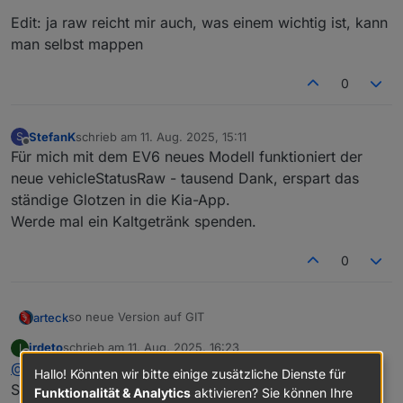
Edit: ja raw reicht mir auch, was einem wichtig ist, kann
man selbst mappen
0
StefanK
schrieb am
11. Aug. 2025, 15:11
S
zuletzt editiert von
Offline
Für mich mit dem EV6 neues Modell funktioniert der
neue vehicleStatusRaw - tausend Dank, erspart das
ständige Glotzen in die Kia-App.
Werde mal ein Kaltgetränk spenden.
0
so neue Version auf GIT
arteck
irdeto
schrieb am
11. Aug. 2025, 16:23
I
ABER
zuletzt editiert von
Offline
@
arteck
Hallo! Könnten wir bitte einige zusätzliche Dienste für
die Kia's EV3, EV9 haben eine ganz andere API
Suuuper hinbekommen danke!
Funktionalität & Analytics
aktivieren? Sie können Ihre