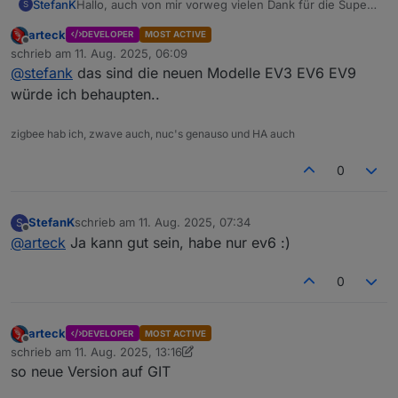
Hallo, auch von mir vorweg vielen Dank für die Super
StefanK
S
Arbeit von
@
arteck
und an dieses Forum.
arteck
DEVELOPER
MOST ACTIVE
Meine Infos:
Offline
schrieb am
11. Aug. 2025, 06:09
zuletzt editiert von
@
stefank
das sind die neuen Modelle EV3 EV6 EV9
KIA EV6 neues Modell, Software-Version 25.7.1
Ab bluelink Version 3.1.19 kein Login-Fehler mehr,
würde ich behaupten..
aber:
Gleiche Fehlermeldung im iobroker.bluelink wie
zigbee hab ich, zwave auch, nuc's genauso und HA auch
bei
@
irdeto
"Cannot read properties of
undefined (reading 'airCtrlOn')"
0
Im Objektbaum sind Werte für die ersten beiden
Zweige "control" und "general" gefüllt mit
Fahrzeug-Daten, ab "Odometer" unterhalb wird
StefanK
schrieb am
11. Aug. 2025, 07:34
S
der Rest mit NULL befüllt
zuletzt editiert von
Offline
@
arteck
Ja kann gut sein, habe nur ev6 :)
0
arteck
DEVELOPER
MOST ACTIVE
Offline
schrieb am
11. Aug. 2025, 13:16
zuletzt editiert von arteck
8. Nov. 2025, 15:25
so neue Version auf GIT