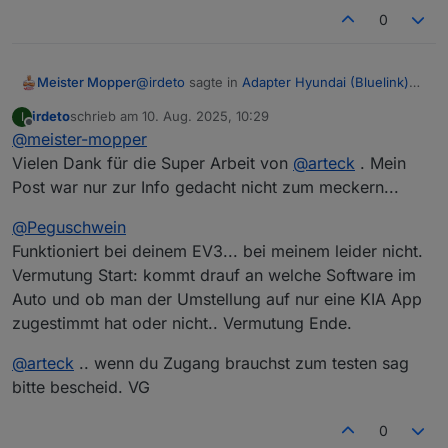
0
@
irdeto
sagte in
Adapter Hyundai (Bluelink)
Meister Mopper
oder KIA (UVO)
:
irdeto
schrieb am
10. Aug. 2025, 10:29
I
zuletzt editiert von
Offline
@
meister-mopper
Hab schon den Adapter gelöscht und
Neu angelegt. Fehler bleibt.
Vielen Dank für die Super Arbeit von
@
arteck
. Mein
Warum sollte der Fehler auch nicht wieder
Post war nur zur Info gedacht nicht zum meckern...
auftreten. Hyundai und die Tochter Kia
schrauben derzeit fleißig an ihren Systemen.
@
arteck
ist ein sehr fleißiger Entwickler, aber
@
Peguschwein
Dazu kommt, dass sie viele neue Modelle
dieser Flut an Änderungen fremdbestimmt
(EV3, EV4, EV5, EV6) auf den Markt bringen,
ausgesetzt.
Funktioniert bei deinem EV3... bei meinem leider nicht.
Da ist jetzt Geduld gefragt. Ich denke mal,
die offenbar alle eine unterschiedliche
dass das Problem Zug um Zug gelöst werden
Vermutung Start: kommt drauf an welche Software im
Konfiguration benötigen. Zudem fährt Hyundai
kann, wenn die Änderungsgeschwindigkeit
Also bitte Geduld!
Auto und ob man der Umstellung auf nur eine KIA App
offenbar noch einen eigenen, anderen Kurs.
bei Hyundai/Kia auf das bisher gekannte
zugestimmt hat oder nicht.. Vermutung Ende.
(übliche) Maß zurückgefahren wird.
@
arteck
.. wenn du Zugang brauchst zum testen sag
bitte bescheid. VG
0