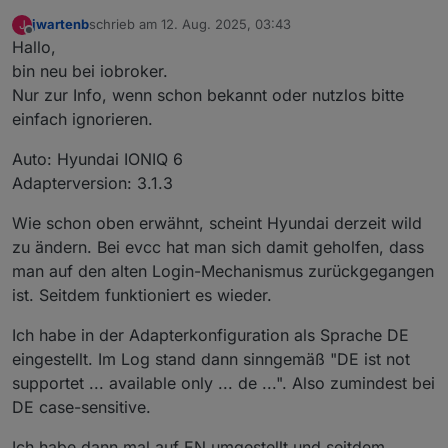
jwartenb
schrieb am
12. Aug. 2025, 03:43
J
zuletzt editiert von
Offline
Hallo,
bin neu bei iobroker.
Nur zur Info, wenn schon bekannt oder nutzlos bitte
einfach ignorieren.
Auto: Hyundai IONIQ 6
Adapterversion: 3.1.3
Wie schon oben erwähnt, scheint Hyundai derzeit wild
zu ändern. Bei evcc hat man sich damit geholfen, dass
man auf den alten Login-Mechanismus zurückgegangen
ist. Seitdem funktioniert es wieder.
Ich habe in der Adapterkonfiguration als Sprache DE
eingestellt. Im Log stand dann sinngemäß "DE ist not
supportet ... available only ... de ...". Also zumindest bei
DE case-sensitive.
Ich habe dann mal auf EN umgestellt und seitdem