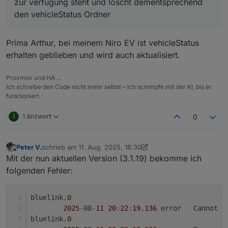
zur verfügung steht und löscht dementsprechend
liefern.. kein Plan ob das so bleibt oder ob Kia da alles
den vehicleStatus Ordner
auf die neue Struktur packt..
alle Informationen finden sich jetzt unter
vehicleStatusRaw... da bitte reinschauen wenn ihr den
Ordner vehicleStatus nicht mehr habt.der Adapter
kurz und knapp.. ist die alte Strukur vorhanden (Ordner
Prima Arthur, bei meinem Niro EV ist vehicleStatus
erkennt automatisch welche Struktur zur verfügung
vehicleStatusRaw) nach dem Update vom GIT dann wird
erhalten geblieben und wird auch aktualisiert.
steht und löscht dementsprechend den vehicleStatus
diese weiterhin beliefert.. alles gut
wie das in Hyundai bereich aussieht.. erstmal kein Plan..
Ordner
ist dies nicht der fall müsst ihr eure VIS oder Scripte
werden wir sehen..
oder oder umstellen auf den Ordner vehicleStatusRaw
Proxmox und HA ...
und euch da die Sachen zusammen suchen..
Ich schreibe den Code nicht mehr selbst – ich schimpfe mit der KI, bis er
funktioniert.
I
1 Antwort
0
Peter V.
schrieb am
11. Aug. 2025, 18:30
zuletzt editiert von Peter V.
8. Nov. 2025, 20:31
Offline
Mit der nun aktuellen Version (3.1.19) bekomme ich
folgenden Fehler:
bluelink.
0
2025
-08-
11
20
:
22
:
19.136
	error	Ca
bluelink.
0