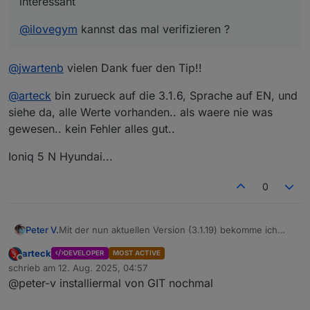
interessant
@
ilovegym
kannst das mal verifizieren ?
@
jwartenb
vielen Dank fuer den Tip!!
@
arteck
bin zurueck auf die 3.1.6, Sprache auf EN, und
siehe da, alle Werte vorhanden.. als waere nie was
gewesen.. kein Fehler alles gut..
Ioniq 5 N Hyundai...
0
Mit der nun aktuellen Version (3.1.19) bekomme ich
Peter V.
folgenden Fehler:
arteck
DEVELOPER
MOST ACTIVE
bluelink.0

Offline
schrieb am
12. Aug. 2025, 04:57
	2025-08-11 20:22:19.136	error	Cannot rea
zuletzt editiert von
Daten kommen aber alle rein.
@peter-v installiermal von GIT nochmal
bluelink.0

Kia Ceed BJ2024 (Benzin)
	2025-08-11 20:22:19.136	error	Error on 
bluelink.0
