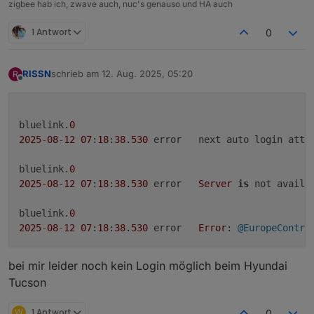
zigbee hab ich, zwave auch, nuc's genauso und HA auch
	2025-08-11 20:22:18.516	debug	{"chassis":{"
bluelink.0

1 Antwort
0
	2025-08-11 20:22:18.516	debug	Set Statu
bluelink.0

RISSN
schrieb am
12. Aug. 2025, 05:20
R
zuletzt editiert von
Offline
bluelink.
0
2025
-
08
-
12
07
:
18
:
38.530
	error	next auto login att
bluelink.
0
2025
-
08
-
12
07
:
18
:
38.530
	error	
Server
is
 not availa
bluelink.
0
2025
-
08
-
12
07
:
18
:
38.530
	error	
Error
: 
@EuropeContro
bei mir leider noch kein Login möglich beim Hyundai
Tucson
W
1 Antwort
0