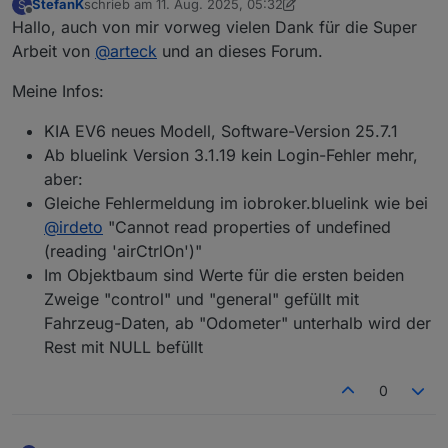
StefanK
schrieb am
11. Aug. 2025, 05:32
S
zuletzt editiert von StefanK
8. Nov. 2025, 07:42
Offline
Hallo, auch von mir vorweg vielen Dank für die Super
Arbeit von
@
arteck
und an dieses Forum.
Meine Infos:
KIA EV6 neues Modell, Software-Version 25.7.1
Ab bluelink Version 3.1.19 kein Login-Fehler mehr,
aber:
Gleiche Fehlermeldung im iobroker.bluelink wie bei
@
irdeto
"Cannot read properties of undefined
(reading 'airCtrlOn')"
Im Objektbaum sind Werte für die ersten beiden
Zweige "control" und "general" gefüllt mit
Fahrzeug-Daten, ab "Odometer" unterhalb wird der
Rest mit NULL befüllt
0