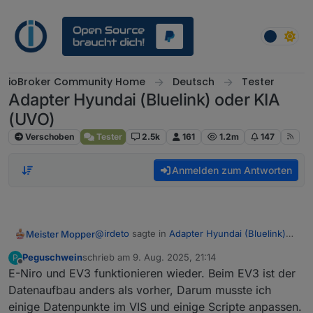
Weiter zum Inhalt
ioBroker Community Home
Deutsch
Tester
Adapter Hyundai (Bluelink) oder KIA
(UVO)
Verschoben
Tester
2.5k
161
1.2m
147
Anmelden zum Antworten
@
irdeto
sagte in
Adapter Hyundai (Bluelink)
Meister Mopper
oder KIA (UVO)
:
Peguschwein
schrieb am
9. Aug. 2025, 21:14
P
zuletzt editiert von
Offline
E-Niro und EV3 funktionieren wieder. Beim EV3 ist der
Hab schon den Adapter gelöscht und
Neu angelegt. Fehler bleibt.
Datenaufbau anders als vorher, Darum musste ich
Warum sollte der Fehler auch nicht wieder
einige Datenpunkte im VIS und einige Scripte anpassen.
auftreten. Hyundai und die Tochter Kia