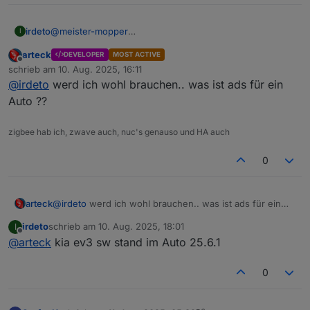
@
meister-mopper
irdeto
I
Vielen Dank für die Super Arbeit von
@
arteck
. Mein
arteck
DEVELOPER
MOST ACTIVE
Post war nur zur Info gedacht nicht zum meckern...
@
Peguschwein
Offline
schrieb am
10. Aug. 2025, 16:11
Funktioniert bei deinem EV3... bei meinem leider nicht.
zuletzt editiert von
@
irdeto
werd ich wohl brauchen.. was ist ads für ein
Vermutung Start: kommt drauf an welche Software im
@
arteck
.. wenn du Zugang brauchst zum testen sag
Auto und ob man der Umstellung auf nur eine KIA App
bitte bescheid. VG
Auto ??
zugestimmt hat oder nicht.. Vermutung Ende.
zigbee hab ich, zwave auch, nuc's genauso und HA auch
0
arteck
@
irdeto
werd ich wohl brauchen.. was ist ads für ein
Auto ??
irdeto
schrieb am
10. Aug. 2025, 18:01
I
zuletzt editiert von
Offline
@
arteck
kia ev3 sw stand im Auto 25.6.1
0