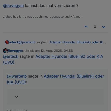
@
ilovegym
kannst das mal verifizieren ?
zigbee hab ich, zwave auch, nuc's genauso und HA auch
0
@
jwartenb
sagte in
Adapter Hyundai (Bluelink) oder KIA
arteck
(UVO)
:
ilovegym
schrieb am
12. Aug. 2025, 04:56
zuletzt editiert von
Offline
Ich habe dann mal auf EN umgestellt und seitdem
@
arteck
sagte in
Adapter Hyundai (Bluelink) oder KIA
bekomme ich Daten.
(UVO)
:
interessant
@
ilovegym
kannst das mal verifizieren ?
@
jwartenb
sagte in
Adapter Hyundai (Bluelink) oder
KIA (UVO)
: