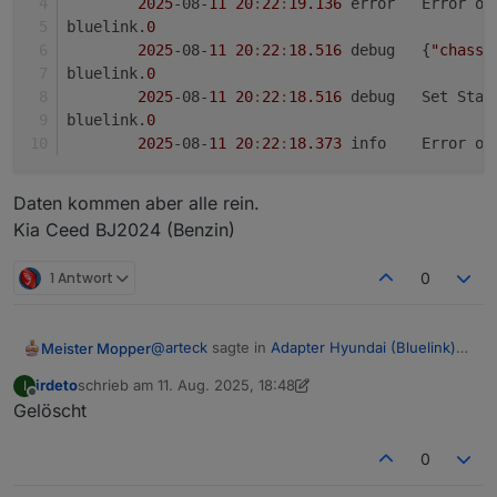
2025
-08-
11
20
:
22
:
19.136
	error	Err
bluelink.
0
2025
-08-
11
20
:
22
:
18.516
	debug	{
"chassi
bluelink.
0
2025
-08-
11
20
:
22
:
18.516
	debug	Set St
bluelink.
0
2025
-08-
11
20
:
22
:
18.373
	info	Err
Daten kommen aber alle rein.
Kia Ceed BJ2024 (Benzin)
1 Antwort
0
@
arteck
sagte in
Adapter Hyundai (Bluelink)
Meister Mopper
oder KIA (UVO)
:
irdeto
schrieb am
11. Aug. 2025, 18:48
I
zuletzt editiert von irdeto
8. Nov. 2025, 20:50
Offline
Gelöscht
der Adapter erkennt automatisch welche
Struktur zur verfügung steht und löscht
Prima Arthur, bei meinem Niro EV ist
dementsprechend den vehicleStatus
0
vehicleStatus erhalten geblieben und wird
Ordner
auch aktualisiert.