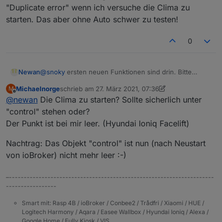
Ladeinfrastruktur einbinden möchte.
"Duplicate error" wenn ich versuche die Clima zu
Gibt es eine Möglichkeit raus zu bekommen, welche
starten. Das aber ohne Auto schwer zu testen!
Daten man über die API bekommen kann und was man
alles steuern kann?
Ich denke da so an Vorklimatisierung im Sommer und im
0
Winter, wenn man die Innentemperatur auslesen
könnte. Aber das geht ja nicht mal über die App, daher
denke ich mal wird dieser Wert wahrscheinlich auch
Newan
@
snoky
ersten neuen Funktionen sind drin. Bitte
nicht über die API kommen. Wobei es den
Objekte löschen und mal testen. Irgendwie bekomme
Kilometerstand dort auch nicht gibt und den hast du ja
Michaelnorge
schrieb am
27. März 2021, 07:36
M
ich öfters "Duplicate error" wenn ich versuche die
zuletzt editiert von Michaelnorge
Offline
schon im Adapter
@
newan
Die Clima zu starten? Sollte sicherlich unter
Clima zu starten. Das aber ohne Auto schwer zu
testen!
"control" stehen oder?
Der Punkt ist bei mir leer. (Hyundai Ioniq Facelift)
Nachtrag: Das Objekt "control" ist nun (nach Neustart
von ioBroker) nicht mehr leer :-)
–---------------------------------------------------------------------
-----------------
Smart mit: Rasp 4B / ioBroker / Conbee2 / Trådfri / Xiaomi / HUE /
Logitech Harmony / Aqara / Easee Wallbox / Hyundai Ioniq / Alexa /
Google Home / Fully Kiosk / VIS