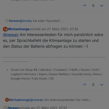
0
@
snoky
kia oder Hyundai?
Newan
Interessant mit der Batterie, an anderen Stellen heißt
Michaelnorge
schrieb am
27. März 2021, 07:43
M
es Max 200 Anfragen pro Tag.
Naja es kann ja jeder einstellen im Adapter wieviele
zuletzt editiert von
Offline
@
newan
Am Interessantesten für mich persönlich wäre
Anfragen pro Tag gestellt werden.
Welche Daten sind für euch am interessantesten, dann
Gruß
es, per Sprachbefehl die Klimaanlage zu starten und
kommen die mit prio!
den Status der Batterie abfragen zu können :-)
–---------------------------------------------------------------------
-----------------
Smart mit: Rasp 4B / ioBroker / Conbee2 / Trådfri / Xiaomi / HUE /
Logitech Harmony / Aqara / Easee Wallbox / Hyundai Ioniq / Alexa /
Google Home / Fully Kiosk / VIS
0
Michaelnorge
@
newan
Am Interessantesten für mich
M
persönlich wäre es, per Sprachbefehl die
Newan
schrieb am
27. März 2021, 07:57
Klimaanlage zu starten und den Status der