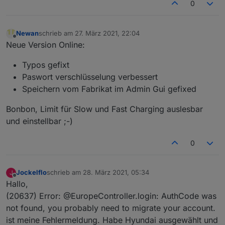
0
Newan
schrieb am
27. März 2021, 22:04
zuletzt editiert von
Offline
Neue Version Online:
Typos gefixt
Paswort verschlüsselung verbessert
Speichern vom Fabrikat im Admin Gui gefixed
Bonbon, Limit für Slow und Fast Charging auslesbar
und einstellbar ;-)
0
Jockelflo
schrieb am
28. März 2021, 05:34
J
zuletzt editiert von
Offline
Hallo,
(20637) Error: @EuropeController.login: AuthCode was
not found, you probably need to migrate your account.
ist meine Fehlermeldung. Habe Hyundai ausgewählt und