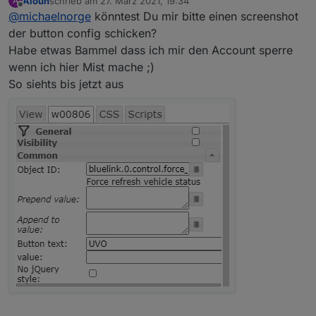
Aiouh
schrieb am
27. März 2021, 19:34
A
zuletzt editiert von
Offline
@
michaelnorge
könntest Du mir bitte einen screenshot
Und noch ne Frage: Wie arbeite ich mit den
Controls? Ich habe versucht mit einem
der button config schicken?
Hatte das Problem auch.
toggle switch in der VIS einfach mal bei
Habe etwas Bammel dass ich mir den Account sperre
Habe mich durchprobiert, mit dem simplen "jqui-
"force refresh" ein true abzuschicken. War
wenn ich hier Mist mache ;)
Button State" funktioniert es bei mir.
wohl falsch gedacht, denn dann hagelt es
Fehlermeldungen mit "duplicate request".
So siehts bis jetzt aus