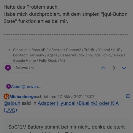
Hatte das Problem auch.
Habe mich durchprobiert, mit dem simplen "jqui-Button
State" funktioniert es bei mir.
–---------------------------------------------------------------------
-----------------
Smart mit: Rasp 4B / ioBroker / Conbee2 / Trådfri / Xiaomi / HUE /
Logitech Harmony / Aqara / Easee Wallbox / Hyundai Ioniq / Alexa /
Google Home / Fully Kiosk / VIS
A
1 Antwort
0
@
newan
Aiouh
A
Klasse Arbeit ! Danke ! Läuft soweit gut bei mir. Bin echt
Michaelnorge
schrieb am
27. März 2021, 18:07
M
happy, dass Du Dich um meinen Request kümmerst und
Folgende Anmerkungen bzw. Fragen:
zuletzt editiert von
Offline
@
aiouh
said in
Adapter Hyundai (Bluelink) oder KIA
ich jetzt neben dem Nissan Leaf jetzt auch den Kia im
ioBroker habe. Hoffe natürlich auch auf reges Interesse
Vorschlag zur Änderung der Objektbeschreibungen (nur
(UVO)
:
von anderen Kia Piloten.
Kosmetik)
vehicleStatus-
Typo bei der Adapterbeschreibung
charge | Vehicle bettery State - _Vorschlag: "vehicle
SoC12V Battery stimmt bei mir nicht, denke da steht
Adapter to control Hyundai or Kia
verhiles
charging"
SoC12V Battery stimmt bei mir nicht, denke da steht