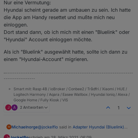
Nur eine Vermutung:
Hyundai scheint gerade am umbauen zu sein. Ich hatte
die App am Handy resettet und mußte mich neu
einloggen.
Dort stand dann, ob ich mich mit einen "Bluelink" oder
"Hyundai" Account einloggen möchte.
Als ich "Bluelink" ausgewählt hatte, sollte ich dann zu
einem "Hyundai-Account" migrieren.
–---------------------------------------------------------------------
-----------------
Smart mit: Rasp 4B / ioBroker / Conbee2 / Trådfri / Xiaomi / HUE /
Logitech Harmony / Aqara / Easee Wallbox / Hyundai Ioniq / Alexa /
Google Home / Fully Kiosk / VIS
J
A
2 Antworten
1
@
jockelflo
said in
Adapter Hyundai (Bluelink)
Michaelnorge
M
oder KIA (UVO)
:
Jockelflo
schrieb am
28. März 2021, 06:09
J