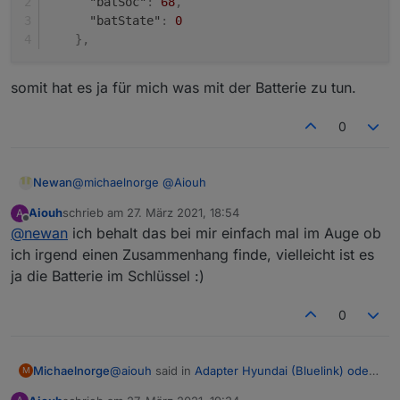
"batSoc"
:
68
,
"batState"
:
0
}
,
somit hat es ja für mich was mit der Batterie zu tun.
0
@
michaelnorge
@
Aiouh
Newan
Aiouh
schrieb am
27. März 2021, 18:54
A
Es wird ja als folgendes JSON übergeben:
zuletzt editiert von
Offline
@
newan
ich behalt das bei mir einfach mal im Auge ob
    "battery": {

ich irgend einen Zusammenhang finde, vielleicht ist es
      "batSoc": 68,

ja die Batterie im Schlüssel :)
somit hat es ja für mich was mit der Batterie zu tun.
      "batState": 0

0
@
aiouh
said in
Adapter Hyundai (Bluelink) oder
Michaelnorge
M
KIA (UVO)
: