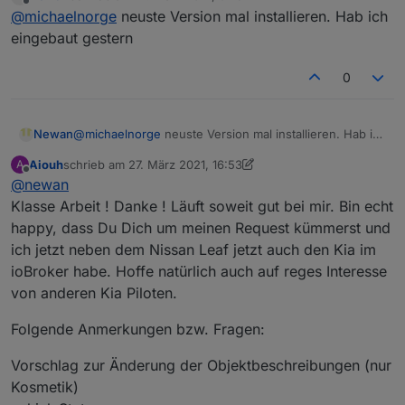
zuletzt editiert von
Offline
@
michaelnorge
neuste Version mal installieren. Hab ich
Batterie abfragen zu können :-)
eingebaut gestern
0
Newan
@
michaelnorge
neuste Version mal installieren. Hab ich
eingebaut gestern
Aiouh
schrieb am
27. März 2021, 16:53
A
zuletzt editiert von Aiouh
Offline
@
newan
Klasse Arbeit ! Danke ! Läuft soweit gut bei mir. Bin echt
happy, dass Du Dich um meinen Request kümmerst und
ich jetzt neben dem Nissan Leaf jetzt auch den Kia im
ioBroker habe. Hoffe natürlich auch auf reges Interesse
von anderen Kia Piloten.
Folgende Anmerkungen bzw. Fragen:
Vorschlag zur Änderung der Objektbeschreibungen (nur
Kosmetik)