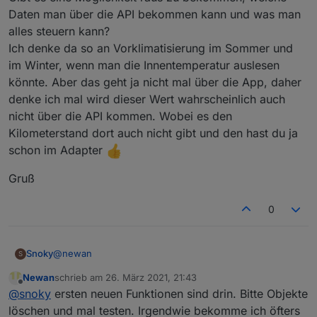
Daten man über die API bekommen kann und was man
alles steuern kann?
Ich denke da so an Vorklimatisierung im Sommer und
im Winter, wenn man die Innentemperatur auslesen
könnte. Aber das geht ja nicht mal über die App, daher
denke ich mal wird dieser Wert wahrscheinlich auch
nicht über die API kommen. Wobei es den
Kilometerstand dort auch nicht gibt und den hast du ja
schon im Adapter
Gruß
0
@
newan
Snoky
S
Newan
schrieb am
26. März 2021, 21:43
Kia eNiro hab ich.
zuletzt editiert von
Offline
@
snoky
ersten neuen Funktionen sind drin. Bitte Objekte
Für mich und sicher für alle anderen auch ist der SoC
der interessanteste Wert beim Elektro, da man ja die
Gruß
löschen und mal testen. Irgendwie bekomme ich öfters