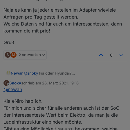
Mehr Werte sind bei mir jetzt noch nicht aufgetaucht.
Zum Abfrageintervall noch ein Hinweis aus eigener
Naja es kann ja jeder einstellen im Adapter wieviele
Erfahrung. Diesen nicht zu groß, bzw. zu eng wählen,
Anfragen pro Tag gestellt werden.
da dies an der Batterie (ich meine nicht den großen
Welche Daten sind für euch am interessantesten, dann
Akku) zieht. Hab das bei openWB für Testzwecke im
Minutentakt abgefragt und vergessen zu ändern. Über
kommen die mit prio!
Nacht war die Batterie tot.
Gruß
S
M
2 Antworten
0
@
snoky
kia oder Hyundai?
Newan
Interessant mit der Batterie, an anderen Stellen heißt
Snoky
schrieb am
26. März 2021, 19:16
S
es Max 200 Anfragen pro Tag.
Naja es kann ja jeder einstellen im Adapter wieviele
zuletzt editiert von
Offline
@
newan
Anfragen pro Tag gestellt werden.
Welche Daten sind für euch am interessantesten, dann
Gruß
Kia eNiro hab ich.
kommen die mit prio!
Für mich und sicher für alle anderen auch ist der SoC
der interessanteste Wert beim Elektro, da man ja die
Ladeinfrastruktur einbinden möchte.
Gibt es eine Möglichkeit raus zu bekommen, welche