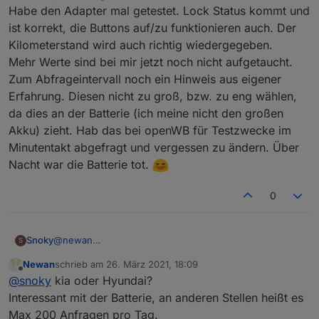
hat. Somit müsstet ihr mehr testen ;-)
Pre-Alpha zum testen:
Habe den Adapter mal getestet. Lock Status kommt und
https://github.com/Newan/ioBroker.bluelink
ist korrekt, die Buttons auf/zu funktionieren auch. Der
Freue mich auf Feedback!
Kilometerstand wird auch richtig wiedergegeben.
Mehr Werte sind bei mir jetzt noch nicht aufgetaucht.
Zum Abfrageintervall noch ein Hinweis aus eigener
Erfahrung. Diesen nicht zu groß, bzw. zu eng wählen,
da dies an der Batterie (ich meine nicht den großen
Akku) zieht. Hab das bei openWB für Testzwecke im
Minutentakt abgefragt und vergessen zu ändern. Über
Nacht war die Batterie tot.
0
Snoky
@
newan
S
Erstmal vielen Dank für deine Mühe, ich freu mich
Newan
schrieb am
26. März 2021, 18:09
das sich jemand gefunden hat.
zuletzt editiert von
Offline
@
snoky
kia oder Hyundai?
Habe den Adapter mal getestet. Lock Status kommt und
ist korrekt, die Buttons auf/zu funktionieren auch. Der
Interessant mit der Batterie, an anderen Stellen heißt es
Kilometerstand wird auch richtig wiedergegeben.
Max 200 Anfragen pro Tag.