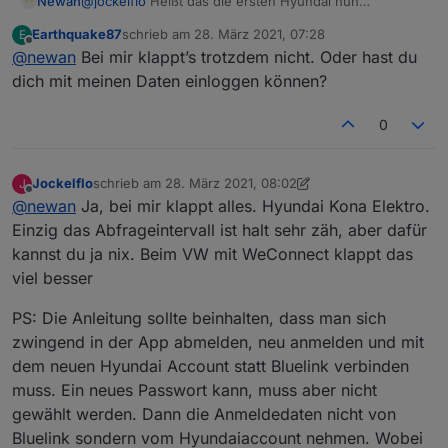
Newan
@
jockelflo
Heißt das die ersten Hyundai nun
funktionieren? Würde mich ja freuen da ich bisher nur
Earthquake87
schrieb am
28. März 2021, 07:28
E
Kia testen konnte
zuletzt editiert von
Offline
@
newan
Bei mir klappt’s trotzdem nicht. Oder hast du
dich mit meinen Daten einloggen können?
0
Jockelflo
schrieb am
28. März 2021, 08:02
J
zuletzt editiert von Jockelflo
Offline
@
newan
Ja, bei mir klappt alles. Hyundai Kona Elektro.
Einzig das Abfrageintervall ist halt sehr zäh, aber dafür
kannst du ja nix. Beim VW mit WeConnect klappt das
viel besser
PS: Die Anleitung sollte beinhalten, dass man sich
zwingend in der App abmelden, neu anmelden und mit
dem neuen Hyundai Account statt Bluelink verbinden
muss. Ein neues Passwort kann, muss aber nicht
gewählt werden. Dann die Anmeldedaten nicht von
Bluelink sondern vom Hyundaiaccount nehmen. Wobei