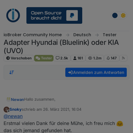
Weiter zum Inhalt
ioBroker Community Home
Deutsch
Tester
Adapter Hyundai (Bluelink) oder KIA
(UVO)
Verschoben
Tester
2.5k
161
1.2m
147
Anmelden zum Antworten
Hallo zusammen,
Newan
Snoky
schrieb am
26. März 2021, 16:04
S
nachdem unter
zuletzt editiert von
Offline
@
newan
https://github.com/ioBroker/AdapterRequests/issues/4
03
ein Adapter Request gestellt wurde, habe ich mich
Ich selber besitze kein Auto von Hyundai oder Kia und
Erstmal vielen Dank für deine Mühe, ich freu mich
der Sache einmal angenommen.
ein User hat mir Zugangsdaten zur Verfügung gestellt
das sich jemand gefunden hat.