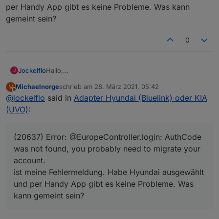
per Handy App gibt es keine Probleme. Was kann
gemeint sein?
0
Jockelflo
Hallo,
J
(20637) Error: @EuropeController.login: AuthCode
Michaelnorge
schrieb am
28. März 2021, 05:42
M
was not found, you probably need to migrate your
zuletzt editiert von
Offline
@
jockelflo
said in
Adapter Hyundai (Bluelink) oder KIA
account.
ist meine Fehlermeldung. Habe Hyundai ausgewählt
(UVO)
:
und per Handy App gibt es keine Probleme. Was
kann gemeint sein?
(20637) Error: @EuropeController.login: AuthCode
was not found, you probably need to migrate your
account.
ist meine Fehlermeldung. Habe Hyundai ausgewählt
und per Handy App gibt es keine Probleme. Was
kann gemeint sein?