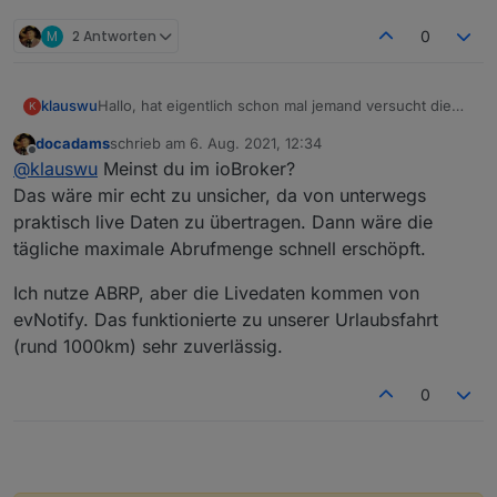
M
2 Antworten
0
klauswu
Hallo, hat eigentlich schon mal jemand versucht die
K
Werte in "A better Route Planer" zu übernehmen? Das
docadams
schrieb am
6. Aug. 2021, 12:34
wäre möglicherweise interessant.
zuletzt editiert von
Offline
@
klauswu
Meinst du im ioBroker?
Das wäre mir echt zu unsicher, da von unterwegs
praktisch live Daten zu übertragen. Dann wäre die
tägliche maximale Abrufmenge schnell erschöpft.
Ich nutze ABRP, aber die Livedaten kommen von
evNotify. Das funktionierte zu unserer Urlaubsfahrt
(rund 1000km) sehr zuverlässig.
0