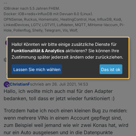
--
IOBroker nach 5.5 Jahren FHEM.
Docker: IOB+redis+InfluxDB mit Devuan 6.0 (Linux).
OPNSense, Ruckus, Homematic, HeatingControl, Hue, InfluxDB, Kodi,
LinkedDevices, LGTV, LGTV11, Luftdaten, MQTT, MiHome-Vaccum, Pi-
Hole, Pollenflug, Shelly, Telegram, Vis, Wolf,
C
2 Antworten
0
Hallo! Könnten wir bitte einige zusätzliche Dienste für
Funktionalität & Analytics
aktivieren? Sie können Ihre
Zustimmung später jederzeit ändern oder zurückziehen.
16 Tagen später
Lassen Sie mich wählen
Das ist ok
@
newan
Vielen Dank für die tolle Unterstützung.
Morgennebel
M
Läuft jetzt prima.
ChristianF
schrieb am
26. Juli 2021, 14:53
C
Nebenbei gefragt, wie kann ich denn die Werte
zuletzt editiert von
Offline
Hallo, ich wollte mich auch mal für den Adapter
aus
bluelink.0.vehicleLocation.lat

bedanken, toll dass er jetzt wieder funktioniert :)
mit dee LOVELACE Karte nutzen? Meine
Trotzdem habe ich noch einen kleinen Bug zu melden:
bisherige Konfiguration ist:
wenn mehrere VINs in einem Account gepflegt sind,
type: map

zum Beispiel weil jemand wie wir zwei Konas hat, wird
entities: []

was mir die leere Karte meines Heimatortes aus
nur ein Auto ausgelesen und in die Datenpunkte
der global Konfig anzeigt...