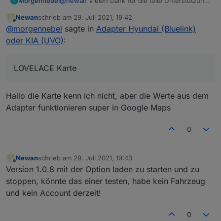
@
newan
Vielen Dank für die tolle Unterstützung.
Morgennebel
M
Läuft jetzt prima.
Newan
schrieb am
29. Juli 2021, 19:42
Nebenbei gefragt, wie kann ich denn die Werte
zuletzt editiert von
Offline
@
morgennebel
sagte in
Adapter Hyundai (Bluelink)
aus
bluelink.0.vehicleLocation.lat

oder KIA (UVO)
:
mit dee LOVELACE Karte nutzen? Meine
bisherige Konfiguration ist:
LOVELACE Karte
type: map

entities: []

was mir die leere Karte meines Heimatortes aus
Hallo die Karte kenn ich nicht, aber die Werte aus dem
der global Konfig anzeigt...
Adapter funktionieren super in Google Maps
Danke, -MN
0
Newan
schrieb am
29. Juli 2021, 19:43
zuletzt editiert von
Offline
Version 1.0.8 mit der Option laden zu starten und zu
stoppen, könnte das einer testen, habe kein Fahrzeug
und kein Account derzeit!
0