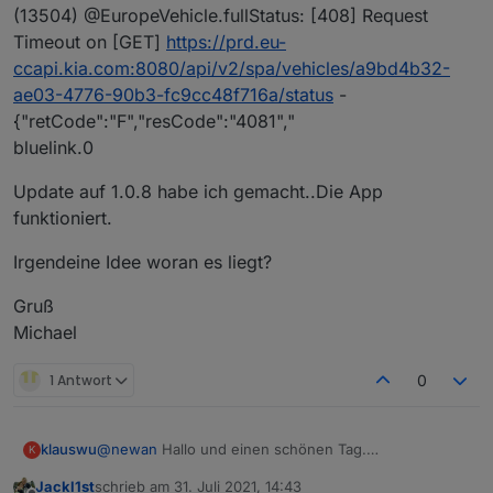
(13504) @EuropeVehicle.fullStatus: [408] Request
Timeout on [GET]
https://prd.eu-
ccapi.kia.com:8080/api/v2/spa/vehicles/a9bd4b32-
ae03-4776-90b3-fc9cc48f716a/status
-
{"retCode":"F","resCode":"4081","
bluelink.0
Update auf 1.0.8 habe ich gemacht..Die App
funktioniert.
Irgendeine Idee woran es liegt?
Gruß
Michael
1 Antwort
0
@
newan
Hallo und einen schönen Tag.
klauswu
K
Habe einen Kia E-Niro und würde das gerne testen,
Jackl1st
schrieb am
31. Juli 2021, 14:43
weiss aber nicht was ich bei PIN eingeben muss! VIN
Das ist wahrscheinlich eine ziemlich blöde Frage,