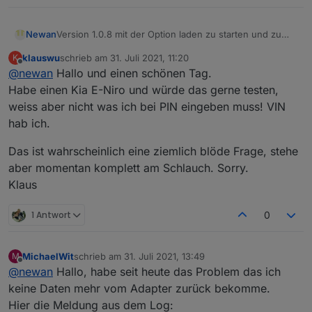
Newan
Version 1.0.8 mit der Option laden zu starten und zu
stoppen, könnte das einer testen, habe kein Fahrzeug
klauswu
schrieb am
31. Juli 2021, 11:20
K
und kein Account derzeit!
zuletzt editiert von
Offline
@
newan
Hallo und einen schönen Tag.
Habe einen Kia E-Niro und würde das gerne testen,
weiss aber nicht was ich bei PIN eingeben muss! VIN
hab ich.
Das ist wahrscheinlich eine ziemlich blöde Frage, stehe
aber momentan komplett am Schlauch. Sorry.
Klaus
1 Antwort
0
MichaelWit
schrieb am
31. Juli 2021, 13:49
M
zuletzt editiert von
Offline
@
newan
Hallo, habe seit heute das Problem das ich
keine Daten mehr vom Adapter zurück bekomme.
Hier die Meldung aus dem Log: