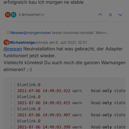
(28109) starting. Version 1.0.5 in /opt/i
erfolgreich bau ich morgen ne stable
die UVO-App auf dem Handy läuft normal.
Danke, -MN
M
M
2 Antworten
0
Newan
@
morgennebel
testet nochmal reinstall. Wenn
erfolgreich bau ich morgen ne stable
Michaelnorge
schrieb am
6. Juli 2021, 12:51
M
zuletzt editiert von
Offline
@
newan
Neuinstallation hat was gebracht, der Adapter
funktioniert jetzt wieder.
Vielleicht könntest Du auch noch die ganzen Warnungen
elimieren? ;-)
bluelink
.0
2021
-07
-06
14
:
49
:
03.422
	warn	Read
-
only
 state 
bluelink
.0
2021
-07
-06
14
:
49
:
03.415
	warn	Read
-
only
 state 
bluelink
.0
2021
-07
-06
14
:
49
:
03.407
	warn	Read
-
only
 state 
bluelink
.0
2021
-07
-06
14
:
49
:
03.399
	warn	Read
-
only
 state 