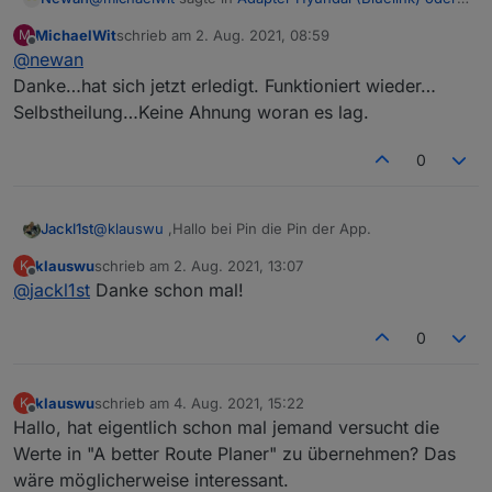
KIA (UVO)
:
MichaelWit
schrieb am
2. Aug. 2021, 08:59
M
zuletzt editiert von
Offline
@
newan
Request Timeout
Danke…hat sich jetzt erledigt. Funktioniert wieder…
Selbstheilung…Keine Ahnung woran es lag.
Timeout ist was für Api Probleme oder deine
Internetleitung.
0
Jackl1st
@
klauswu
,Hallo bei Pin die Pin der App.
klauswu
schrieb am
2. Aug. 2021, 13:07
K
zuletzt editiert von
Offline
@
jackl1st
Danke schon mal!
0
klauswu
schrieb am
4. Aug. 2021, 15:22
K
zuletzt editiert von
Offline
Hallo, hat eigentlich schon mal jemand versucht die
Werte in "A better Route Planer" zu übernehmen? Das
wäre möglicherweise interessant.