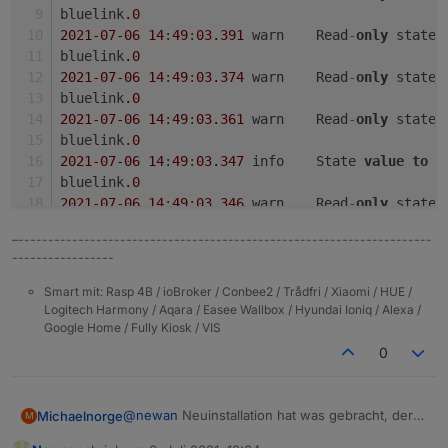
bluelink
.0
2021
-07
-06
14
:
49
:
03.391
	warn	Read
-
only
 state 
bluelink
.0
2021
-07
-06
14
:
49
:
03.374
	warn	Read
-
only
 state 
bluelink
.0
2021
-07
-06
14
:
49
:
03.361
	warn	Read
-
only
 state 
bluelink
.0
2021
-07
-06
14
:
49
:
03.347
	info	State 
value
to
s
bluelink
.0
2021
-07
-06
14
:
49
:
03.346
	warn	Read
-
only
 state 
bluelink
.0
–---------------------------------------------------------------------
2021
-07
-06
14
:
49
:
03.338
	warn	Read
-
only
 state 
-----------------
bluelink
.0
2021
-07
-06
14
:
49
:
03.331
	warn	Read
-
only
 state 
Smart mit: Rasp 4B / ioBroker / Conbee2 / Trådfri / Xiaomi / HUE /
bluelink
.0
Logitech Harmony / Aqara / Easee Wallbox / Hyundai Ioniq / Alexa /
Google Home / Fully Kiosk / VIS
2021
-07
-06
14
:
49
:
03.282
	warn	Read
-
only
 state 
bluelink
.0
0
2021
-07
-06
14
:
49
:
03.274
	warn	Read
-
only
 state 
bluelink
.0
2021
-07
-06
14
:
49
:
03.251
	warn	Read
-
only
 state 
@
newan
Neuinstallation hat was gebracht, der
Michaelnorge
M
bluelink
Adapter funktioniert jetzt wieder.
.0