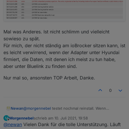
bluelink.0

2021-07-06 14:49:03.274	warn	Read-only 
bluelink.0

2021-07-06 14:49:03.251	warn	Read-only s
bluelink.0

Mal was Anderes. Ist nicht schlimm und vielleicht
2021-07-06 14:49:03.202	warn	Read-only s
bluelink.0

sowieso zu spät.
2021-07-06 14:49:03.193	warn	Read-only s
Für mich, der nicht ständig am ioBrocker sitzen kann, ist
bluelink.0

es leicht verwirrend, wenn der Adapter unter Hyundai
firmiert, die Daten, mit denen ich meist zu tun habe,
aber unter Bluelink zu finden sind.
Nur mal so, ansonsten TOP Arbeit, Danke.
0
Newan
@
morgennebel
testet nochmal reinstall. Wenn
erfolgreich bau ich morgen ne stable
Morgennebel
schrieb am
10. Juli 2021, 19:58
M
zuletzt editiert von
Offline
@
newan
Vielen Dank für die tolle Unterstützung. Läuft