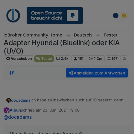
Weiter zum Inhalt
ioBroker Community Home
Deutsch
Tester
Adapter Hyundai (Bluelink) oder KIA
(UVO)
Verschoben
Tester
2.5k
161
1.2m
147
Anmelden zum Antworten
Ich habe es inzwischen auch auf 10 gesetzt, denn
docadams
es ist mir schon 3 mal passiert, dass ich für einen
Aiouh
schrieb am
23. Juni 2021, 19:00
A
Tag mal nicht mehr drauf kam. Ich vermute wegen
Wie initiierst du so eine Anfrage?
zuletzt editiert von
Offline
@
docadams
zu vieler Anfragen. Sicher bin ich mir natürlich nicht
Taster auf
/bluelink.0/control/force_refresh
?
Wie initiierst du so eine Anfrage?