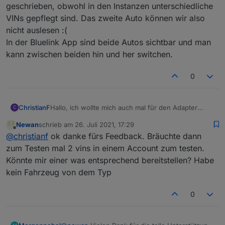
geschrieben, obwohl in den Instanzen unterschiedliche
Danke, -MN
VINs gepflegt sind. Das zweite Auto können wir also
nicht auslesen :(
In der Bluelink App sind beide Autos sichtbar und man
kann zwischen beiden hin und her switchen.
0
Hallo, ich wollte mich auch mal für den Adapter
ChristianF
C
bedanken, toll dass er jetzt wieder funktioniert :)
Newan
schrieb am
26. Juli 2021, 17:29
Trotzdem habe ich noch einen kleinen Bug zu
zuletzt editiert von
Offline
@
christianf
ok danke fürs Feedback. Bräuchte dann
melden: wenn mehrere VINs in einem Account
gepflegt sind, zum Beispiel weil jemand wie wir
zum Testen mal 2 vins in einem Account zum testen.
zwei Konas hat, wird nur ein Auto ausgelesen und
Könnte mir einer was entsprechend bereitstellen? Habe
in die Datenpunkte geschrieben, obwohl in den
kein Fahrzeug von dem Typ
Instanzen unterschiedliche VINs gepflegt sind. Das
zweite Auto können wir also nicht auslesen :(
In der Bluelink App sind beide Autos sichtbar und
0
man kann zwischen beiden hin und her switchen.