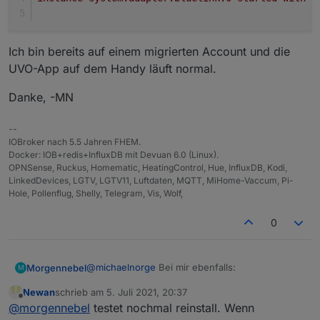
Ich bin bereits auf einem migrierten Account und die
UVO-App auf dem Handy läuft normal.
Danke, -MN
--
IOBroker nach 5.5 Jahren FHEM.
Docker: IOB+redis+InfluxDB mit Devuan 6.0 (Linux).
OPNSense, Ruckus, Homematic, HeatingControl, Hue, InfluxDB, Kodi,
LinkedDevices, LGTV, LGTV11, Luftdaten, MQTT, MiHome-Vaccum, Pi-
Hole, Pollenflug, Shelly, Telegram, Vis, Wolf,
0
@
michaelnorge
Bei mir ebenfalls:
Morgennebel
M
Newan
schrieb am
5. Juli 2021, 20:37
(28109) ManagedBluelinkyError: @EuropeCon
zuletzt editiert von
Offline
@
morgennebel
testet nochmal reinstall. Wenn
(28109) Login to api

Ich bin bereits auf einem migrierten Account und