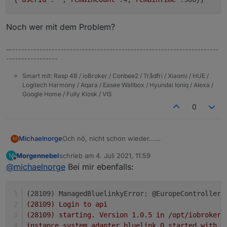
Noch wer mit dem Problem?
–---------------------------------------------------------------------
-----------------
Smart mit: Rasp 4B / ioBroker / Conbee2 / Trådfri / Xiaomi / HUE /
Logitech Harmony / Aqara / Easee Wallbox / Hyundai Ioniq / Alexa /
Google Home / Fully Kiosk / VIS
0
Och nö, nicht schon wieder...
Michaelnorge
M
Bekomme Fehlermeldungen:
Morgennebel
schrieb am
4. Juli 2021, 11:59
M
zuletzt editiert von
Offline
@
michaelnorge
Bei mir ebenfalls:
Noch wer mit dem Problem?
(28109) ManagedBluelinkyError: @EuropeController.
(28109) Login to api
(28109) starting. Version 1.0.5 in /opt/iobroker/
instance system.adapter.bluelink.0 started with p