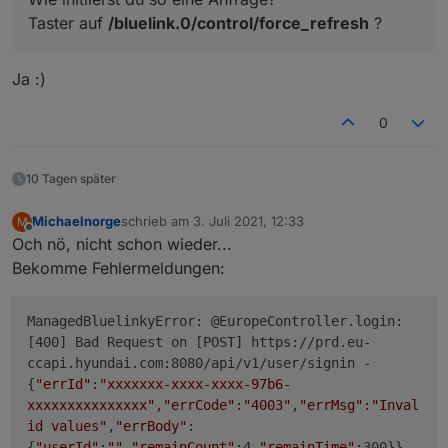
Taster auf
/bluelink.0/control/force_refresh
?
Ja :)
0
10 Tagen später
Michaelnorge
schrieb am
3. Juli 2021, 12:33
M
zuletzt editiert von
Offline
Och nö, nicht schon wieder...
Bekomme Fehlermeldungen:
ManagedBluelinkyError: @EuropeController.login:
[400] Bad Request on [POST] https://prd.eu-
ccapi.hyundai.com:8080/api/v1/user/signin -
{
"errId"
:
"xxxxxxx-xxxx-xxxx-97b6-
xxxxxxxxxxxxxxx"
,
"errCode"
:
"4003"
,
"errMsg"
:
"Inval
id values"
,
"errBody"
:
{
"userId"
:
""
,
"remainCount"
:4,
"remainTime"
:300}}