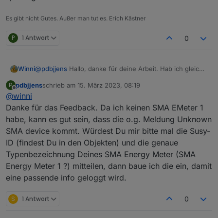
Es gibt nicht Gutes. Außer man tut es. Erich Kästner
P
1 Antwort
0
@
pdbjjens
Hallo, danke für deine Arbeit. Hab ich gleich
Winni
mal installiert. Läuft auch auf Anhieb, was mich aber ein
pdbjjens
schrieb am
15. März 2023, 08:19
P
bisschen wundert ist ein Eintrag im Log:
sma-em.0

zuletzt editiert von
Offline
@
winni
2023-03-14 16:48:02.473	info	New device discov
Zunächst meldet der Log: "Extended Mode false
Danke für das Feedback. Da ich keinen SMA EMeter 1
RealTime Interval 5 non-Realtime Interval 60 Language"
sma-em.0

habe, kann es gut sein, dass die o.g. Meldung Unknown
So habe ich es auch eingegeben.
Dann kommt aber: "device discovered: Unkown SMA
2023-03-14 16:48:01.334	info	Listen via UDP on
SMA device kommt. Würdest Du mir bitte mal die Susy-
device S/N: 1900243542 with IP/port: 192.168.1.60/60880
message rate: 1/sec"
ID (findest Du in den Objekten) und die genaue
Die Seriennummer ist die von meinem Energymeter.
sma-em.0

Aber wie eingangs gesagt es läuf 😀
2023-03-14 16:48:01.331	info	Details L1 false 
Typenbezeichnung Deines SMA Energy Meter (SMA
Energy Meter 1 ?) mitteilen, dann baue ich die ein, damit
sma-em.0

eine passende info geloggt wird.
S
1 Antwort
0