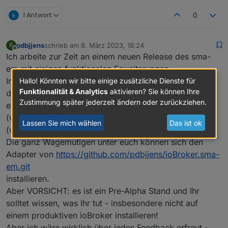
1 Antwort
0
pdbjjens
schrieb am
8. März 2023, 18:24
P
zuletzt editiert von
Offline
Ich arbeite zur Zeit an einem neuen Release des sma-
em mit einigen funktionalen Erweiterungen.
Insbesondere die schon lange überfällige Verringerung
Hallo! Könnten wir bitte einige zusätzliche Dienste für
Funktionalität & Analytics
aktivieren? Sie können Ihre
der Systemlast durch den sma-em soll hierbei durch
Zustimmung später jederzeit ändern oder zurückziehen.
einstellbare Aktualisierungsintervalle für Realzeitdaten
(wie z.B. Momentanleistung) und Nicht-Realzeitdaten
Lassen Sie mich wählen
Das ist ok
(wie z.B. Zähler) realisiert werden.
Die ganz Wagemutigen unter euch können sich den
Adapter von
https://github.com/pdbjjens/ioBroker.sma-
em.git
installieren.
Aber VORSICHT: es ist ein Pre-Alpha Stand und Ihr
solltet wissen, was Ihr tut - insbesondere nicht auf
einem produktiven ioBroker installieren!
Aber ich wäre wirklich über jedes Feedback erfreut -