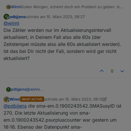
Winni
Guten Morgen, scheint doch ein Problem zu geben. Ich
habe den Homemanager 1 und wie es aussieht wird seit
pdbjjens
schrieb am
15. März 2023, 08:27
P
dem Update der Datenpunkt sma-
zuletzt editiert von
Offline
@
winni
em.0.1900243542.psurpluscounter nicht mehr
aktualisiert. Muss jetzt leider weg, schau mir das dann
Die Zähler werden nur im Aktualisierungsintervall
später genauer an.
aktualisiert, in Deinem Fall also alle 60s (der
Zeitstempel müsste also alle 60s aktualisiert werden).
Ist das bei Dir nicht der Fall, sondern wird gar nicht
aktualisiert?
0
pdbjjens
@
winni
P
Die Zähler werden nur im Aktualisierungsintervall
Winni
schrieb am
15. März 2023, 09:12
MOST ACTIVE
aktualisiert, in Deinem Fall also alle 60s (der
zuletzt editiert von Winni
Offline
@
pdbjjens
die sma-em.0.1900243542.SMASusyID ist
Zeitstempel müsste also alle 60s aktualisiert werden).
Ist das bei Dir nicht der Fall, sondern wird gar nicht
270. Die letzte Aktualisierung von sma-
aktualisiert?
em.0.1900243542.psurpluscounter war gestern um
16:16. Ebenso der Datenpunkt sma-