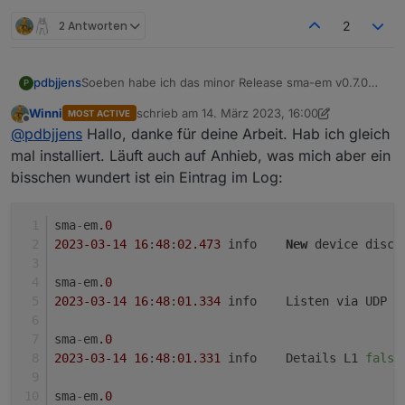
insbesondere, ob die neue Aktualisierungsintervall-
2 Antworten
2
Funktion euren Erwartungen und Anforderungen
entspricht.
Soeben habe ich das minor Release sma-em v0.7.0
pdbjjens
P
zum Test freigegeben.
Winni
schrieb am
14. März 2023, 16:00
MOST ACTIVE
Entsprechend habe ich auch den Titel dieses Threads
Dieses minor Release betrachte ich als "feature
zuletzt editiert von Winni
Offline
@
pdbjjens
Hallo, danke für deine Arbeit. Hab ich gleich
geändert.
complete" und es soll nach der Testphase als major
Release ins Stable Repository überführt werden.
Ich freue mich über Euer Test-Feedback.
mal installiert. Läuft auch auf Anhieb, was mich aber ein
bisschen wundert ist ein Eintrag im Log:
sma
-
em
.0
2023
-03
-14
16
:
48
:
02.473
	info	
New
 device disco
sma
-
em
.0
2023
-03
-14
16
:
48
:
01.334
	info	Listen via UDP 
o
sma
-
em
.0
2023
-03
-14
16
:
48
:
01.331
	info	Details L1 
false
sma
-
em
.0