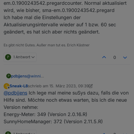
em.0.1900243542.pregardcounter. Normal aktualisiert
wird, wie bisher, sma-em.0.1900243542.pregard
Ich habe mal die Einstellungen der
Aktualisierungsintervalle wieder auf 1 bzw. 60 sec
geändert, es hat sich aber nichts geändert.
Es gibt nicht Gutes. Außer man tut es. Erich Kästner
P
1 Antwort
0
pdbjjens
@
winni
P
Danke für das Feedback. Da ich keinen SMA EMeter 1
Sneak-L8
schrieb am
15. März 2023, 09:39
S
habe, kann es gut sein, dass die o.g. Meldung
zuletzt editiert von Sneak-L8
Offline
@
pdbjjens
Ich lege mal meine suSys dazu, falls die von
Unknown SMA device kommt. Würdest Du mir bitte
mal die Susy-ID (findest Du in den Objekten) und die
Hilfe sind. Möchte noch etwas warten, bis ich die neue
genaue Typenbezeichnung Deines SMA Energy
Version nehme:
Meter (SMA Energy Meter 1 ?) mitteilen, dann baue
Energy-Meter: 349 (Version 2.0.16.R)
ich die ein, damit eine passende info geloggt wird.
SunnyHomeManager: 372 (Version 2.11.5.R)