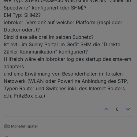
WR Typ: STP10.0-3SE-40 Was ist im WR als "Zähler an
Speedwire" konfiguriert (der SHM)?
EM Typ: SHM2?
iobroker: Version? auf welcher Platform (raspi oder
Übersicht im Sunnyportal bei ausgeschalteten
Docker oder..)?
Adapter
Sind diese alle drei im selben Subnetz?
Ist evtl. im Sunny Portal im Gerät SHM die "Direkte
Zähler Kommunikation" konfiguriert?
Hilfreich wäre ein iobroker log des startup des sma-em
adapters
und eine Erwähnung von Besonderheiten im lokalen
Netzwerk (WLAN oder Powerline Anbindung des STP,
Typen Router und Switches inkl. des Internet Routers
d.h. FritzBox o.ä.)
0
2 Monaten später