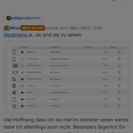
pdbjjens
@
winni
P
Ich fürchte, nein - jedenfalls nicht mit dem sma-em
Winni
schrieb am
1. März 2023, 13:05
MOST ACTIVE
Adapter. Sind die Daten der BT Steckdosen im Sunny
zuletzt editiert von
Offline
@
pdbjjens
ja, da sind sie zu sehen:
Portal zu finden?
Viel Hoffnung dass ich sie mal im iobroker sehen werde
habe ich allerdings auch nicht. Besonders ärgerlich für