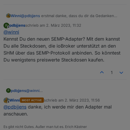
Winni
@
pdbjjens
erstmal danke, dass du dir da Gedanken
machst. Ich denke, dass die Informationen über die
pdbjjens
schrieb am
2. März 2023, 11:32
P
Zwischenstecker aus dem Homemanager kommen. Ein
zuletzt editiert von
Offline
@
winni
Sunny-Portal Adapter könnte das wahrscheinlich auch
leisten, aber der von dir erwähnte konnte das leider
Kennst Du den neuen SEMP-Adapter? Mit dem kannst
nicht, ist auch recht bald nicht weiter entwickelt worden.
Du alle Steckdosen, die ioBroker unterstützt an den
Ich werde die vorhandenen Zwischenstecker Zug um
SHM über das SEMP-Protokoll anbinden. So könntest
Zug durch andere ersetzen. Ich denke was anderes wird
Du wenigstens preiswerte Steckdosen kaufen.
mir garnicht übrig bleiben 😉.
1
pdbjjens
@
winni
P
Kennst Du den neuen SEMP-Adapter? Mit dem kannst
Winni
schrieb am
2. März 2023, 11:56
MOST ACTIVE
Du alle Steckdosen, die ioBroker unterstützt an den
zuletzt editiert von
Offline
@
pdbjjens
danke, ich werde mir den Adapter mal
SHM über das SEMP-Protokoll anbinden. So könntest
Du wenigstens preiswerte Steckdosen kaufen.
anschauen.
Es gibt nicht Gutes. Außer man tut es. Erich Kästner