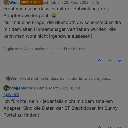
Systemübersicht im WR bei eingeschalteten
Winni
schrieb am
28. Feb. 2023, 16:12
MOST ACTIVE
zuletzt editiert von
Offline
Adapter
Freut mich sehr, dass es mit der Entwicklung des
Adapters weiter geht. 😀
Nur mal eine Frage, die Bluetooth Zwischenstecker die
mit dem alten Homemanager vertrieben wurden, die
kann man wohl nicht irgendwie auslesen?
Es gibt nicht Gutes. Außer man tut es. Erich Kästner
Systemübersicht im WR bei ausgeschalteten
0
Adapter
Winni
Freut mich sehr, dass es mit der Entwicklung des
Adapters weiter geht. 😀
pdbjjens
schrieb am
1. März 2023, 12:48
P
Nur mal eine Frage, die Bluetooth Zwischenstecker die
zuletzt editiert von
Offline
@
winni
mit dem alten Homemanager vertrieben wurden, die
kann man wohl nicht irgendwie auslesen?
Ich fürchte, nein - jedenfalls nicht mit dem sma-em
Adapter. Sind die Daten der BT Steckdosen im Sunny
es werden in der Systemübersicht des WRs
Portal zu finden?
und im Sunnyportal keine zählerwerte mehr
angezeigt.
0