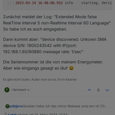
2023
-03
-14
16
:
48
:
00.932
	info	starting. Versio
Zunächst meldet der Log: "Extended Mode false
RealTime Interval 5 non-Realtime Interval 60 Language"
So habe ich es auch eingegeben.
Dann kommt aber: "device discovered: Unkown SMA
device S/N: 1900243542 with IP/port:
192.168.1.60/60880 message rate: 1/sec"
Die Seriennummer ist die von meinem Energymeter.
Aber wie eingangs gesagt es läuf 😀
Es gibt nicht Gutes. Außer man tut es. Erich Kästner
P
1 Antwort
0
Soeben habe ich das minor Release sma-em v0.7.0
pdbjjens
P
zum Test freigegeben.
Latzi
schrieb am
14. März 2023, 17:53