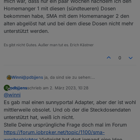
mich war, dass nur ein paar Wochen nachdem ich den
Homemanger 1 mit diesen (sündteueren) Dosen
bekommen habe, SMA mit dem Homemanager 2 den
alten abgelöst hat und bei dem diese Dosen nicht mehr
unterstützt werden.
Es gibt nicht Gutes. Außer man tut es. Erich Kästner
0
Winni
@
pdbjjens
ja, da sind sie zu sehen:
pdbjjens
schrieb am
2. März 2023, 10:28
P
zuletzt editiert von
Offline
@
winni
Es gab mal einen sunnyportal Adapter, aber der ist wohl
mittlerweile obsolet. Und ob der die Steckdosendaten
unterstützt hat, weiß ich nicht.
Stelle Deine ursprüngliche Frage doch mal im Forum
https://forum.iobroker.net/topic/1100/sma-
wechselrichter
Vielleicht hat dort jemand eine Idee.