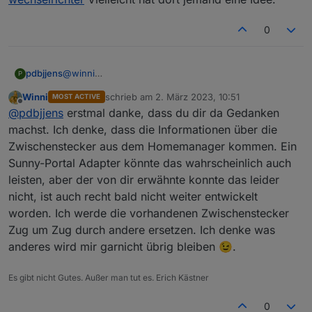
Viel Hoffnung dass ich sie mal im iobroker sehen werde
habe ich allerdings auch nicht. Besonders ärgerlich für
0
mich war, dass nur ein paar Wochen nachdem ich den
Homemanger 1 mit diesen (sündteueren) Dosen
bekommen habe, SMA mit dem Homemanager 2 den
pdbjjens
@
winni
P
alten abgelöst hat und bei dem diese Dosen nicht mehr
Es gab mal einen sunnyportal Adapter, aber der ist
unterstützt werden.
Winni
schrieb am
2. März 2023, 10:51
MOST ACTIVE
wohl mittlerweile obsolet. Und ob der die
zuletzt editiert von
Offline
@
pdbjjens
erstmal danke, dass du dir da Gedanken
Steckdosendaten unterstützt hat, weiß ich nicht.
Stelle Deine ursprüngliche Frage doch mal im Forum
machst. Ich denke, dass die Informationen über die
https://forum.iobroker.net/topic/1100/sma-
Zwischenstecker aus dem Homemanager kommen. Ein
wechselrichter
Vielleicht hat dort jemand eine Idee.
Sunny-Portal Adapter könnte das wahrscheinlich auch
leisten, aber der von dir erwähnte konnte das leider
nicht, ist auch recht bald nicht weiter entwickelt
worden. Ich werde die vorhandenen Zwischenstecker
Zug um Zug durch andere ersetzen. Ich denke was
anderes wird mir garnicht übrig bleiben 😉.
Es gibt nicht Gutes. Außer man tut es. Erich Kästner
0