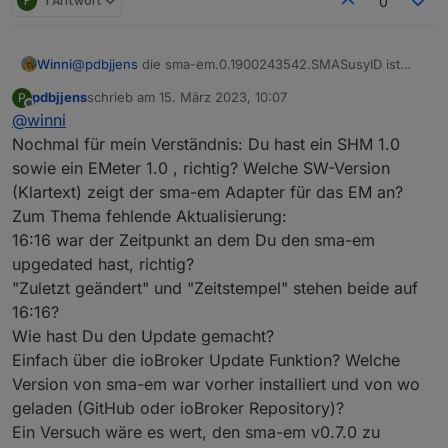
P
1 Antwort
0
Winni
@
pdbjjens
die sma-em.0.1900243542.SMASusyID ist
270. Die letzte Aktualisierung von sma-
pdbjjens
schrieb am
15. März 2023, 10:07
P
em.0.1900243542.psurpluscounter war gestern um
zuletzt editiert von
Offline
@
winni
16:16. Ebenso der Datenpunkt sma-
em.0.1900243542.pregardcounter. Normal aktualisiert
Nochmal für mein Verständnis: Du hast ein SHM 1.0
wird, wie bisher, sma-em.0.1900243542.pregard
sowie ein EMeter 1.0 , richtig? Welche SW-Version
Ich habe mal die Einstellungen der
(Klartext) zeigt der sma-em Adapter für das EM an?
Aktualisierungsintervalle wieder auf 1 bzw. 60 sec
Zum Thema fehlende Aktualisierung:
geändert, es hat sich aber nichts geändert.
16:16 war der Zeitpunkt an dem Du den sma-em
upgedated hast, richtig?
"Zuletzt geändert" und "Zeitstempel" stehen beide auf
16:16?
Wie hast Du den Update gemacht?
Einfach über die ioBroker Update Funktion? Welche
Version von sma-em war vorher installiert und von wo
geladen (GitHub oder ioBroker Repository)?
Ein Versuch wäre es wert, den sma-em v0.7.0 zu