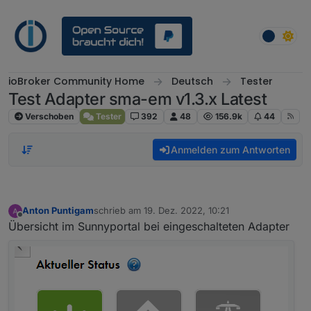
Weiter zum Inhalt
ioBroker Community Home
Deutsch
Tester
Test Adapter sma-em v1.3.x Latest
Verschoben
Tester
392
48
156.9k
44
Anmelden zum Antworten
Anton Puntigam
schrieb am
19. Dez. 2022, 10:21
zuletzt editiert von
Offline
Übersicht im Sunnyportal bei eingeschalteten Adapter