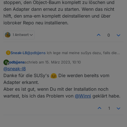
stoppen, den Object-Baum komplett zu löschen und
den Adapter dann erneut zu starten. Wenn das nicht
hilft, den sma-em komplett deinstallieren und über
iobroker Repo neu installieren.
1 Antwort
0
Sneak-L8
@
pdbjjens
Ich lege mal meine suSys dazu, falls die
S
von Hilfe sind. Möchte noch etwas warten, bis ich
pdbjjens
schrieb am
15. März 2023, 10:10
P
die neue Version nehme:
zuletzt editiert von
Offline
@
sneak-l8
Energy-Meter: 349 (Version 2.0.16.R)
SunnyHomeManager: 372 (Version 2.11.5.R)
Danke für die SUSy's
Die werden bereits vom
Adapter erkannt.
Aber es ist gut, wenn Du mit der Installation noch
wartest, bis ich das Problem von
@
Winni
geklärt habe.
1