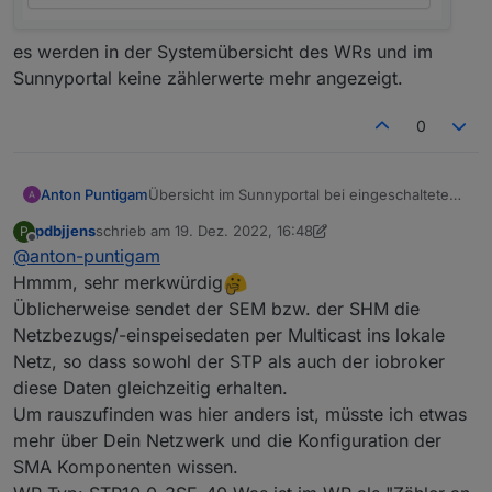
es werden in der Systemübersicht des WRs und im
Sunnyportal keine zählerwerte mehr angezeigt.
0
Anton Puntigam
Übersicht im Sunnyportal bei eingeschalteten
Adapter
pdbjjens
schrieb am
19. Dez. 2022, 16:48
P
zuletzt editiert von pdbjjens
Offline
@
anton-puntigam
Hmmm, sehr merkwürdig
Üblicherweise sendet der SEM bzw. der SHM die
Netzbezugs/-einspeisedaten per Multicast ins lokale
Netz, so dass sowohl der STP als auch der iobroker
diese Daten gleichzeitig erhalten.
Um rauszufinden was hier anders ist, müsste ich etwas
mehr über Dein Netzwerk und die Konfiguration der
SMA Komponenten wissen.