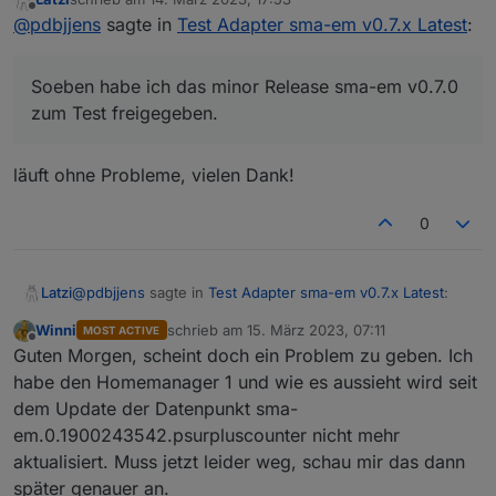
Entsprechend habe ich auch den Titel dieses Threads
Dieses minor Release betrachte ich als "feature
zuletzt editiert von
Offline
@
pdbjjens
sagte in
Test Adapter sma-em v0.7.x Latest
:
geändert.
complete" und es soll nach der Testphase als major
Release ins Stable Repository überführt werden.
Ich freue mich über Euer Test-Feedback.
Soeben habe ich das minor Release sma-em v0.7.0
zum Test freigegeben.
läuft ohne Probleme, vielen Dank!
0
@
pdbjjens
sagte in
Test Adapter sma-em v0.7.x Latest
:
Latzi
Winni
schrieb am
15. März 2023, 07:11
MOST ACTIVE
zuletzt editiert von
Offline
Soeben habe ich das minor Release sma-em v0.7.0
Guten Morgen, scheint doch ein Problem zu geben. Ich
zum Test freigegeben.
habe den Homemanager 1 und wie es aussieht wird seit
läuft ohne Probleme, vielen Dank!
dem Update der Datenpunkt sma-
em.0.1900243542.psurpluscounter nicht mehr
aktualisiert. Muss jetzt leider weg, schau mir das dann
später genauer an.