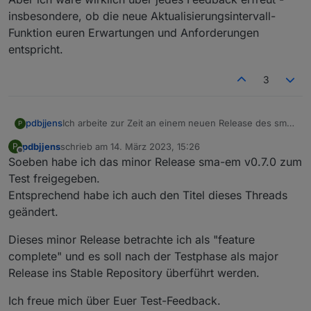
insbesondere, ob die neue Aktualisierungsintervall-
Funktion euren Erwartungen und Anforderungen
entspricht.
3
pdbjjens
Ich arbeite zur Zeit an einem neuen Release des sma-
P
em mit einigen funktionalen Erweiterungen.
pdbjjens
schrieb am
14. März 2023, 15:26
P
Insbesondere die schon lange überfällige
zuletzt editiert von
Offline
Soeben habe ich das minor Release sma-em v0.7.0 zum
Verringerung der Systemlast durch den sma-em soll
hierbei durch einstellbare Aktualisierungsintervalle für
Test freigegeben.
Realzeitdaten (wie z.B. Momentanleistung) und Nicht-
Entsprechend habe ich auch den Titel dieses Threads
Realzeitdaten (wie z.B. Zähler) realisiert werden.
geändert.
Die ganz Wagemutigen unter euch können sich den
Adapter von
Dieses minor Release betrachte ich als "feature
https://github.com/pdbjjens/ioBroker.sma-em.git
complete" und es soll nach der Testphase als major
installieren.
Aber VORSICHT: es ist ein Pre-Alpha Stand und Ihr
Release ins Stable Repository überführt werden.
solltet wissen, was Ihr tut - insbesondere nicht auf
einem produktiven ioBroker installieren!
Ich freue mich über Euer Test-Feedback.
Aber ich wäre wirklich über jedes Feedback erfreut -