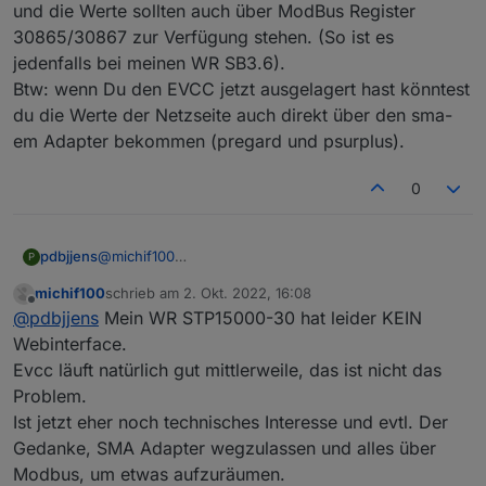
und die Werte sollten auch über ModBus Register
30865/30867 zur Verfügung stehen. (So ist es
jedenfalls bei meinen WR SB3.6).
Btw: wenn Du den EVCC jetzt ausgelagert hast könntest
du die Werte der Netzseite auch direkt über den sma-
em Adapter bekommen (pregard und psurplus).
0
pdbjjens
@
michif100
P
Schau doch mal in der Web-UI Deines SMA
michif100
schrieb am
2. Okt. 2022, 16:08
Wechselrichters (welcher Typ?) unter
zuletzt editiert von
Offline
@
pdbjjens
Mein WR STP15000-30 hat leider KEIN
Momentanwerte/AC-
Seite/Messwerte/Netzmessungen, ob dort die Werte
Webinterface.
von z.B. Eingespeiste Leistung und Aufgenommene
Evcc läuft natürlich gut mittlerweile, das ist nicht das
Leistung vorhanden sind und korrekt aktualisiert
Problem.
werden. Wenn das der Fall ist, funktioniert zumindest
Ist jetzt eher noch technisches Interesse und evtl. Der
die Kommunikation zwischen SHM und WR und die
Werte sollten auch über ModBus Register
Gedanke, SMA Adapter wegzulassen und alles über
30865/30867 zur Verfügung stehen. (So ist es
Modbus, um etwas aufzuräumen.
jedenfalls bei meinen WR SB3.6).