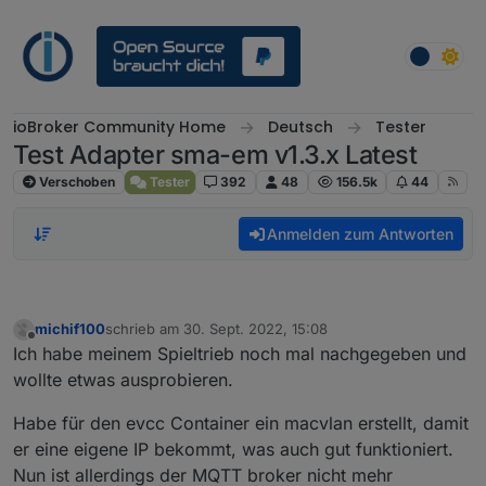
Weiter zum Inhalt
ioBroker Community Home
Deutsch
Tester
Test Adapter sma-em v1.3.x Latest
Verschoben
Tester
392
48
156.5k
44
Anmelden zum Antworten
michif100
schrieb am
30. Sept. 2022, 15:08
zuletzt editiert von
Offline
Ich habe meinem Spieltrieb noch mal nachgegeben und
wollte etwas ausprobieren.
Habe für den evcc Container ein macvlan erstellt, damit
er eine eigene IP bekommt, was auch gut funktioniert.
Nun ist allerdings der MQTT broker nicht mehr