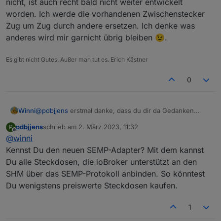
nicht, ist auch recht bald nicht weiter entwickelt
worden. Ich werde die vorhandenen Zwischenstecker
Zug um Zug durch andere ersetzen. Ich denke was
anderes wird mir garnicht übrig bleiben 😉.
Es gibt nicht Gutes. Außer man tut es. Erich Kästner
0
Winni
@
pdbjjens
erstmal danke, dass du dir da Gedanken
machst. Ich denke, dass die Informationen über die
pdbjjens
schrieb am
2. März 2023, 11:32
P
Zwischenstecker aus dem Homemanager kommen. Ein
zuletzt editiert von
Offline
@
winni
Sunny-Portal Adapter könnte das wahrscheinlich auch
leisten, aber der von dir erwähnte konnte das leider
Kennst Du den neuen SEMP-Adapter? Mit dem kannst
nicht, ist auch recht bald nicht weiter entwickelt worden.
Du alle Steckdosen, die ioBroker unterstützt an den
Ich werde die vorhandenen Zwischenstecker Zug um
SHM über das SEMP-Protokoll anbinden. So könntest
Zug durch andere ersetzen. Ich denke was anderes wird
Du wenigstens preiswerte Steckdosen kaufen.
mir garnicht übrig bleiben 😉.
1