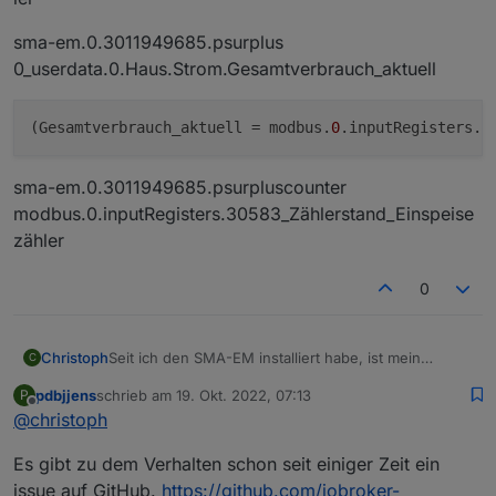
sma-em.0.3011949685.psurplus
0_userdata.0.Haus.Strom.Gesamtverbrauch_aktuell
(Gesamtverbrauch_aktuell = modbus.
0
.inputRegisters.
3
sma-em.0.3011949685.psurpluscounter
modbus.0.inputRegisters.30583_Zählerstand_Einspeise
zähler
0
Seit ich den SMA-EM installiert habe, ist mein
Christoph
C
ioBroker ziemlich träge geworden.
pdbjjens
schrieb am
19. Okt. 2022, 07:13
P
Die VIS schläft auch nach einer gewissen zeit ein,
Prozessorlast immer so um 50%
zuletzt editiert von
Offline
@
christoph
wenn man die Daten aus dem Adapter anzeigt.
Er läuft als Proxmox-VM mit 4 CPU´s und 10 GB
Habt ihr auch so Probleme?
Speicher.
Da man die Daten ja auch per Modbus aus dem WR
Es gibt zu dem Verhalten schon seit einiger Zeit ein
Proxmox Host ist ein Nuc i3 mit 16 GB
Tripower 8.0 SE lesen kann, habe ich ihn mal
testweise ausgeschaltet. Siehe da. Prozessorlast bei
Ich gehe davon aus, das der Adapter auf jeden
issue auf GitHub.
https://github.com/iobroker-