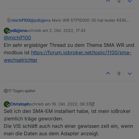
0
michif100
@
pdbjjens
Mein WR STP15000-30 hat leider KEIN
Webinterface.
pdbjjens
schrieb am
2. Okt. 2022, 17:42
P
Evcc läuft natürlich gut mittlerweile, das ist nicht das
zuletzt editiert von
Offline
@
michif100
Problem.
Ist jetzt eher noch technisches Interesse und evtl.
Ein sehr ergiebiger Thread zu dem Thema SMA WR und
Der Gedanke, SMA Adapter wegzulassen und alles
modbus ist
https://forum.iobroker.net/topic/1100/sma-
über Modbus, um etwas aufzuräumen.
wechselrichter
Passt aber auch so.
0
17 Tagen später
Christoph
schrieb am
19. Okt. 2022, 06:37
C
zuletzt editiert von Christoph
Offline
Seit ich den SMA-EM installiert habe, ist mein ioBroker
ziemlich träge geworden.
Die VIS schläft auch nach einer gewissen zeit ein, wenn
man die Daten aus dem Adapter anzeigt.