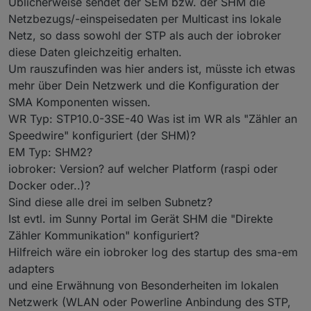
Üblicherweise sendet der SEM bzw. der SHM die
Netzbezugs/-einspeisedaten per Multicast ins lokale
Netz, so dass sowohl der STP als auch der iobroker
diese Daten gleichzeitig erhalten.
Um rauszufinden was hier anders ist, müsste ich etwas
mehr über Dein Netzwerk und die Konfiguration der
SMA Komponenten wissen.
WR Typ: STP10.0-3SE-40 Was ist im WR als "Zähler an
Speedwire" konfiguriert (der SHM)?
EM Typ: SHM2?
iobroker: Version? auf welcher Platform (raspi oder
Übersicht im Sunnyportal bei ausgeschalteten
Docker oder..)?
Adapter
Sind diese alle drei im selben Subnetz?
Ist evtl. im Sunny Portal im Gerät SHM die "Direkte
Zähler Kommunikation" konfiguriert?
Hilfreich wäre ein iobroker log des startup des sma-em
adapters
und eine Erwähnung von Besonderheiten im lokalen
Netzwerk (WLAN oder Powerline Anbindung des STP,