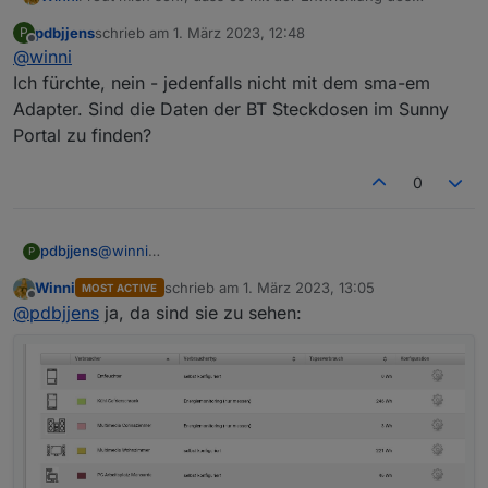
Adapters weiter geht. 😀
pdbjjens
schrieb am
1. März 2023, 12:48
P
Nur mal eine Frage, die Bluetooth Zwischenstecker die
zuletzt editiert von
Offline
@
winni
mit dem alten Homemanager vertrieben wurden, die
kann man wohl nicht irgendwie auslesen?
Ich fürchte, nein - jedenfalls nicht mit dem sma-em
Adapter. Sind die Daten der BT Steckdosen im Sunny
es werden in der Systemübersicht des WRs
Portal zu finden?
und im Sunnyportal keine zählerwerte mehr
angezeigt.
0
pdbjjens
@
winni
P
Ich fürchte, nein - jedenfalls nicht mit dem sma-em
Winni
schrieb am
1. März 2023, 13:05
MOST ACTIVE
Adapter. Sind die Daten der BT Steckdosen im Sunny
zuletzt editiert von
Offline
@
pdbjjens
ja, da sind sie zu sehen:
Portal zu finden?