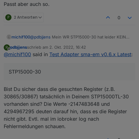
Passt aber auch so.
Btw: wenn Du den EVCC jetzt ausgelagert hast
könntest du die Werte der Netzseite auch direkt über
den sma-em Adapter bekommen (pregard und
P
2 Antworten
0
psurplus).
michif100
@
pdbjjens
Mein WR STP15000-30 hat leider KEIN
Webinterface.
pdbjjens
schrieb am
2. Okt. 2022, 16:42
P
Evcc läuft natürlich gut mittlerweile, das ist nicht das
zuletzt editiert von
Offline
@
michif100
said in
Test Adapter sma-em v0.6.x Latest
:
Problem.
Ist jetzt eher noch technisches Interesse und evtl.
Der Gedanke, SMA Adapter wegzulassen und alles
STP15000-30
über Modbus, um etwas aufzuräumen.
Passt aber auch so.
Bist Du sicher dass die gesuchten Register (z.B.
30865/30867) tatsächlich in Deinem STP15000TL-30
vorhanden sind? Die Werte -2147483648 und
4294967295 deuten darauf hin, dass es die Register
nicht gibt. Evtl. mal im iobroker log nach
Fehlermeldungen schauen.