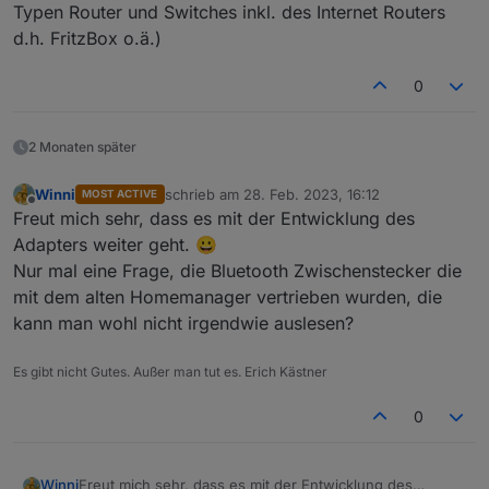
Typen Router und Switches inkl. des Internet Routers
d.h. FritzBox o.ä.)
0
2 Monaten später
Systemübersicht im WR bei eingeschalteten
Winni
schrieb am
28. Feb. 2023, 16:12
MOST ACTIVE
zuletzt editiert von
Offline
Adapter
Freut mich sehr, dass es mit der Entwicklung des
Adapters weiter geht. 😀
Nur mal eine Frage, die Bluetooth Zwischenstecker die
mit dem alten Homemanager vertrieben wurden, die
kann man wohl nicht irgendwie auslesen?
Es gibt nicht Gutes. Außer man tut es. Erich Kästner
Systemübersicht im WR bei ausgeschalteten
0
Adapter
Winni
Freut mich sehr, dass es mit der Entwicklung des