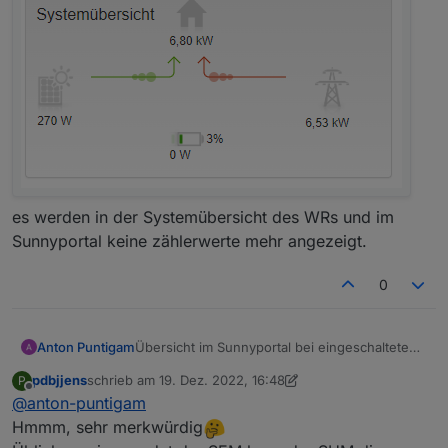
es werden in der Systemübersicht des WRs und im
Sunnyportal keine zählerwerte mehr angezeigt.
0
Anton Puntigam
Übersicht im Sunnyportal bei eingeschalteten
Adapter
pdbjjens
schrieb am
19. Dez. 2022, 16:48
P
zuletzt editiert von pdbjjens
Offline
@
anton-puntigam
Hmmm, sehr merkwürdig