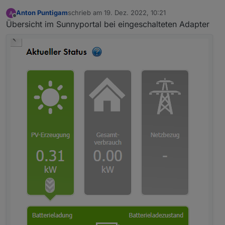
Anton Puntigam
schrieb am
19. Dez. 2022, 10:21
zuletzt editiert von
Offline
Übersicht im Sunnyportal bei eingeschalteten Adapter