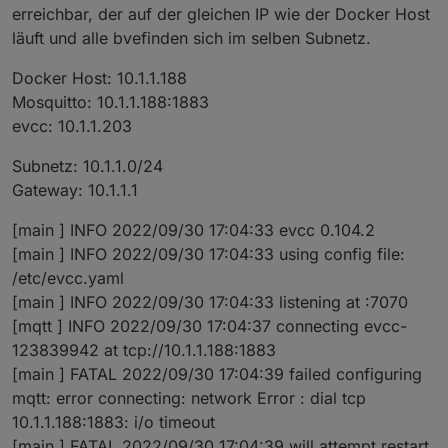
erreichbar, der auf der gleichen IP wie der Docker Host
läuft und alle bvefinden sich im selben Subnetz.
Docker Host: 10.1.1.188
Mosquitto: 10.1.1.188:1883
evcc: 10.1.1.203
Subnetz: 10.1.1.0/24
Gateway: 10.1.1.1
[main ] INFO 2022/09/30 17:04:33 evcc 0.104.2
[main ] INFO 2022/09/30 17:04:33 using config file:
/etc/evcc.yaml
[main ] INFO 2022/09/30 17:04:33 listening at :7070
[mqtt ] INFO 2022/09/30 17:04:37 connecting evcc-
123839942 at tcp://10.1.1.188:1883
[main ] FATAL 2022/09/30 17:04:39 failed configuring
mqtt: error connecting: network Error : dial tcp
10.1.1.188:1883: i/o timeout
[main ] FATAL 2022/09/30 17:04:39 will attempt restart