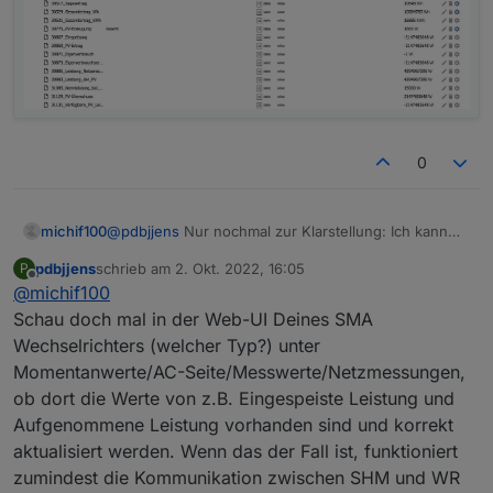
0
@
pdbjjens
Nur nochmal zur Klarstellung: Ich kann
michif100
per Modbus nicht die Leistung am Netzanschluss,
pdbjjens
schrieb am
2. Okt. 2022, 16:05
P
oder ähnliche Werte per Modbus abrufen?
Ich habe evcc mittlerweil auf einem RasPi laufen,
zuletzt editiert von
Offline
@
michif100
daher nicht das Problem.
Trotzdem bekomme ich fast kein Modbus Register
Schau doch mal in der Web-UI Deines SMA
richtig hin, außer den PV Ertrag:
Wechselrichters (welcher Typ?) unter
Momentanwerte/AC-Seite/Messwerte/Netzmessungen,
ob dort die Werte von z.B. Eingespeiste Leistung und
Aufgenommene Leistung vorhanden sind und korrekt
aktualisiert werden. Wenn das der Fall ist, funktioniert
zumindest die Kommunikation zwischen SHM und WR