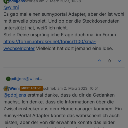
pdbjjens
schrieb am
2. März 2023, 10:28
P
zuletzt editiert von
Offline
@
winni
Es gab mal einen sunnyportal Adapter, aber der ist wohl
mittlerweile obsolet. Und ob der die Steckdosendaten
unterstützt hat, weiß ich nicht.
Stelle Deine ursprüngliche Frage doch mal im Forum
https://forum.iobroker.net/topic/1100/sma-
wechselrichter
Vielleicht hat dort jemand eine Idee.
Viel Hoffnung dass ich sie mal im iobroker sehen werde
habe ich allerdings auch nicht. Besonders ärgerlich für
0
mich war, dass nur ein paar Wochen nachdem ich den
Homemanger 1 mit diesen (sündteueren) Dosen
bekommen habe, SMA mit dem Homemanager 2 den
pdbjjens
@
winni
P
alten abgelöst hat und bei dem diese Dosen nicht mehr
Es gab mal einen sunnyportal Adapter, aber der ist
unterstützt werden.
Winni
schrieb am
2. März 2023, 10:51
MOST ACTIVE
wohl mittlerweile obsolet. Und ob der die
zuletzt editiert von
Offline
@
pdbjjens
erstmal danke, dass du dir da Gedanken
Steckdosendaten unterstützt hat, weiß ich nicht.
Stelle Deine ursprüngliche Frage doch mal im Forum
machst. Ich denke, dass die Informationen über die
https://forum.iobroker.net/topic/1100/sma-
Zwischenstecker aus dem Homemanager kommen. Ein
wechselrichter
Vielleicht hat dort jemand eine Idee.
Sunny-Portal Adapter könnte das wahrscheinlich auch
leisten, aber der von dir erwähnte konnte das leider