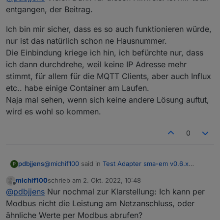
[main ] FATAL 2022/09/30 17:04:39 will attempt
Lösung: wie dort in Edit 2 beschrieben.
entgangen, der Beitrag.
restart in: 5m0s
Ich bin mir sicher, dass es so auch funktionieren würde,
nur ist das natürlich schon ne Hausnummer.
Die Einbindung kriege ich hin, ich befürchte nur, dass
ich dann durchdrehe, weil keine IP Adresse mehr
stimmt, für allem für die MQTT Clients, aber auch Influx
etc.. habe einige Container am Laufen.
Naja mal sehen, wenn sich keine andere Lösung auftut,
wird es wohl so kommen.
0
@
michif100
said in
Test Adapter sma-em v0.6.x
pdbjjens
P
Latest
:
michif100
schrieb am
2. Okt. 2022, 10:48
zuletzt editiert von
Offline
Der WR kann zumindest bei mir ja nichts von der
@
pdbjjens
Nur nochmal zur Klarstellung: Ich kann per
Einspeisung wissen, oder erfährt er das über
Modbus nicht die Leistung am Netzanschluss, oder
Ja, so ist es.
den Homemanager?
ähnliche Werte per Modbus abrufen?