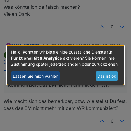
40
Was könnte ich da falsch machen?
Vielen Dank
0
Anton Puntigam
Hallo, ich habe den Adapter installiert und er
funktioniert auch soweit. Ich bekomme alle
Hallo! Könnten wir bitte einige zusätzliche Dienste für
pdbjjens
schrieb am
18. Dez. 2022, 15:11
P
Werte. Jedoch nach 15-20 Minuten
zuletzt editiert von
Funktionalität & Analytics
aktivieren? Sie können Ihre
Offline
@
anton-puntigam
said in
Test Adapter sma-em v0.6.x
kommuniziert das EM nicht mehr mit dem WR.
Zustimmung später jederzeit ändern oder zurückziehen.
Im Iobroker bekomme ich die Werte nach wie
Latest
:
vor. Sobald ich den Adapter stoppe
Lassen Sie mich wählen
Das ist ok
funktioniert es wieder.
Wechselrichter ist ein sunny tripower se
kommuniziert das EM nicht mehr mit dem WR
STP10.0-3SE-40
Was könnte ich da falsch machen?
Wie macht sich das bemerkbar, bzw. wie stellst Du fest,
Vielen Dank
dass das EM nicht mehr mit dem WR kommuniziert?
0