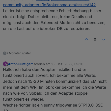
25%!
Multicast reagiert und dadurch ziemlich
community-adapters/ioBroker.sma-em/issues/142
ressourcenhungrig ist.
sma-em.0.3011949685.pregard
Leider ist eine entsprechende Fehlerbehebung bisher
modbus.0.inputRegisters.30865_Leistung_Bezug
nicht erfolgt. Daher bleibt nur, keine Details und
sma-em.0.3011949685.pregardcounter
modbus.0.inputRegisters.30581_Zählerstand_Bezugs
möglichst auch den Extended Mode nicht zu benutzen,
zähler
sma-em.0.3011949685.psurplus
um die Last auf die iobroker DB zu reduzieren.
0_userdata.0.Haus.Strom.Gesamtverbrauch_aktuell
0
sma-em.0.3011949685.psurpluscounter
modbus.0.inputRegisters.30583_Zählerstand_Einspei
2 Monaten später
sezähler
Anton Puntigam
schrieb am
18. Dez. 2022, 09:20
zuletzt editiert von
Offline
Hallo, ich habe den Adapter installiert und er
funktioniert auch soweit. Ich bekomme alle Werte.
Jedoch nach 15-20 Minuten kommuniziert das EM nicht
mehr mit dem WR. Im Iobroker bekomme ich die Werte
nach wie vor. Sobald ich den Adapter stoppe
funktioniert es wieder.
Wechselrichter ist ein sunny tripower se STP10.0-3SE-