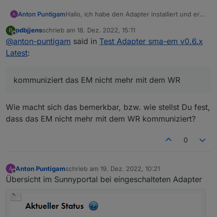
Anton Puntigam
Hallo, ich habe den Adapter installiert und er
funktioniert auch soweit. Ich bekomme alle
pdbjjens
schrieb am
18. Dez. 2022, 15:11
P
Werte. Jedoch nach 15-20 Minuten
zuletzt editiert von
Offline
@
anton-puntigam
said in
Test Adapter sma-em v0.6.x
kommuniziert das EM nicht mehr mit dem WR.
Im Iobroker bekomme ich die Werte nach wie
Latest
:
vor. Sobald ich den Adapter stoppe
funktioniert es wieder.
Wechselrichter ist ein sunny tripower se
kommuniziert das EM nicht mehr mit dem WR
STP10.0-3SE-40
Was könnte ich da falsch machen?
Wie macht sich das bemerkbar, bzw. wie stellst Du fest,
Vielen Dank
dass das EM nicht mehr mit dem WR kommuniziert?
0
Anton Puntigam
schrieb am
19. Dez. 2022, 10:21
zuletzt editiert von
Offline
Übersicht im Sunnyportal bei eingeschalteten Adapter