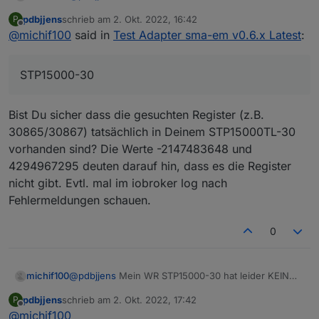
Webinterface.
pdbjjens
schrieb am
2. Okt. 2022, 16:42
P
Evcc läuft natürlich gut mittlerweile, das ist nicht das
zuletzt editiert von
Offline
@
michif100
said in
Test Adapter sma-em v0.6.x Latest
:
Problem.
Ist jetzt eher noch technisches Interesse und evtl.
Der Gedanke, SMA Adapter wegzulassen und alles
STP15000-30
über Modbus, um etwas aufzuräumen.
Passt aber auch so.
Bist Du sicher dass die gesuchten Register (z.B.
30865/30867) tatsächlich in Deinem STP15000TL-30
vorhanden sind? Die Werte -2147483648 und
4294967295 deuten darauf hin, dass es die Register
nicht gibt. Evtl. mal im iobroker log nach
Fehlermeldungen schauen.
0
michif100
@
pdbjjens
Mein WR STP15000-30 hat leider KEIN
Webinterface.
pdbjjens
schrieb am
2. Okt. 2022, 17:42
P
Evcc läuft natürlich gut mittlerweile, das ist nicht das
zuletzt editiert von
Offline
@
michif100
Problem.