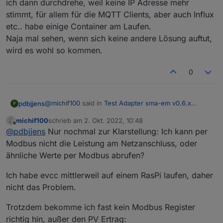
ich dann durchdrehe, weil keine IP Adresse mehr
stimmt, für allem für die MQTT Clients, aber auch Influx
etc.. habe einige Container am Laufen.
Naja mal sehen, wenn sich keine andere Lösung auftut,
wird es wohl so kommen.
0
@
michif100
said in
Test Adapter sma-em v0.6.x
pdbjjens
P
Latest
:
michif100
schrieb am
2. Okt. 2022, 10:48
zuletzt editiert von
Offline
Der WR kann zumindest bei mir ja nichts von der
@
pdbjjens
Nur nochmal zur Klarstellung: Ich kann per
Einspeisung wissen, oder erfährt er das über
Modbus nicht die Leistung am Netzanschluss, oder
Ja, so ist es.
den Homemanager?
ähnliche Werte per Modbus abrufen?
Ich habe evcc mittlerweil auf einem RasPi laufen, daher
nicht das Problem.
Trotzdem bekomme ich fast kein Modbus Register
richtig hin, außer den PV Ertrag: