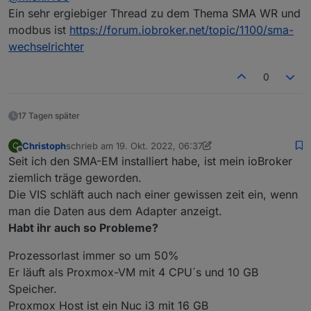
Ist jetzt eher noch technisches Interesse und evtl.
Ein sehr ergiebiger Thread zu dem Thema SMA WR und
Der Gedanke, SMA Adapter wegzulassen und alles
modbus ist
https://forum.iobroker.net/topic/1100/sma-
über Modbus, um etwas aufzuräumen.
wechselrichter
Passt aber auch so.
0
17 Tagen später
Christoph
schrieb am
19. Okt. 2022, 06:37
C
zuletzt editiert von Christoph
Offline
Seit ich den SMA-EM installiert habe, ist mein ioBroker
ziemlich träge geworden.
Die VIS schläft auch nach einer gewissen zeit ein, wenn
man die Daten aus dem Adapter anzeigt.
Habt ihr auch so Probleme?
Prozessorlast immer so um 50%
Er läuft als Proxmox-VM mit 4 CPU´s und 10 GB
Speicher.
Proxmox Host ist ein Nuc i3 mit 16 GB