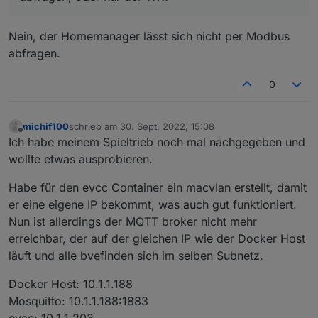
Vor allem Pregard und Surplus.
Den Verbrauch kann ich dort einfach berechnen.
So wie weiter oben genannt:
Nein, der Homemanager lässt sich nicht per Modbus
Erzeugung = 0 —> Verbrauch = Pregard
Erzeugung > 0 —> Verbrauch = Erzeugung -
abfragen.
Surplus
Muss morgen mal in die Modbus Doku von SMA
schauen, welche Register verfügbar sind.
0
Der WR kann zumindest bei mir ja nichts von der
Und lässt sich der Homemanager auch per Modbus
Einspeisung wissen, oder erfährt er das über den
abfragen, oder nur der WR?
Homemanager?
michif100
schrieb am
30. Sept. 2022, 15:08
zuletzt editiert von
Offline
Ich habe meinem Spieltrieb noch mal nachgegeben und
wollte etwas ausprobieren.
Habe für den evcc Container ein macvlan erstellt, damit
er eine eigene IP bekommt, was auch gut funktioniert.
Nun ist allerdings der MQTT broker nicht mehr
erreichbar, der auf der gleichen IP wie der Docker Host
läuft und alle bvefinden sich im selben Subnetz.
Docker Host: 10.1.1.188
Mosquitto: 10.1.1.188:1883