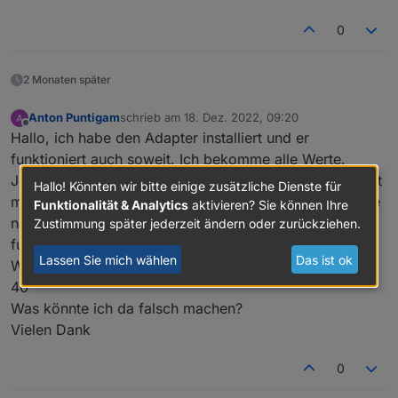
0
sma-em.0.3011949685.psurpluscounter
modbus.0.inputRegisters.30583_Zählerstand_Einspei
2 Monaten später
sezähler
Anton Puntigam
schrieb am
18. Dez. 2022, 09:20
zuletzt editiert von
Offline
Hallo, ich habe den Adapter installiert und er
funktioniert auch soweit. Ich bekomme alle Werte.
Jedoch nach 15-20 Minuten kommuniziert das EM nicht
Hallo! Könnten wir bitte einige zusätzliche Dienste für
mehr mit dem WR. Im Iobroker bekomme ich die Werte
Funktionalität & Analytics
aktivieren? Sie können Ihre
nach wie vor. Sobald ich den Adapter stoppe
Zustimmung später jederzeit ändern oder zurückziehen.
funktioniert es wieder.
Lassen Sie mich wählen
Das ist ok
Wechselrichter ist ein sunny tripower se STP10.0-3SE-
40
Was könnte ich da falsch machen?
Vielen Dank
0