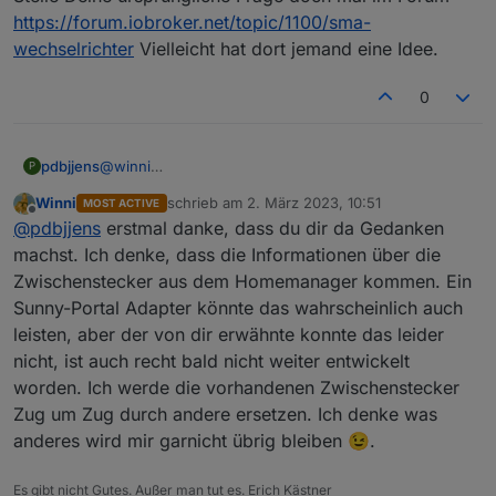
https://forum.iobroker.net/topic/1100/sma-
wechselrichter
Vielleicht hat dort jemand eine Idee.
Viel Hoffnung dass ich sie mal im iobroker sehen werde
habe ich allerdings auch nicht. Besonders ärgerlich für
0
mich war, dass nur ein paar Wochen nachdem ich den
Homemanger 1 mit diesen (sündteueren) Dosen
bekommen habe, SMA mit dem Homemanager 2 den
pdbjjens
@
winni
P
alten abgelöst hat und bei dem diese Dosen nicht mehr
Es gab mal einen sunnyportal Adapter, aber der ist
unterstützt werden.
Winni
schrieb am
2. März 2023, 10:51
MOST ACTIVE
wohl mittlerweile obsolet. Und ob der die
zuletzt editiert von
Offline
@
pdbjjens
erstmal danke, dass du dir da Gedanken
Steckdosendaten unterstützt hat, weiß ich nicht.
Stelle Deine ursprüngliche Frage doch mal im Forum
machst. Ich denke, dass die Informationen über die
https://forum.iobroker.net/topic/1100/sma-
Zwischenstecker aus dem Homemanager kommen. Ein
wechselrichter
Vielleicht hat dort jemand eine Idee.
Sunny-Portal Adapter könnte das wahrscheinlich auch
leisten, aber der von dir erwähnte konnte das leider
nicht, ist auch recht bald nicht weiter entwickelt
worden. Ich werde die vorhandenen Zwischenstecker
Zug um Zug durch andere ersetzen. Ich denke was
anderes wird mir garnicht übrig bleiben 😉.
Es gibt nicht Gutes. Außer man tut es. Erich Kästner