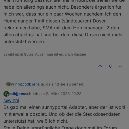
habe ich allerdings auch nicht. Besonders ärgerlich für
mich war, dass nur ein paar Wochen nachdem ich den
Homemanger 1 mit diesen (sündteueren) Dosen
bekommen habe, SMA mit dem Homemanager 2 den
alten abgelöst hat und bei dem diese Dosen nicht mehr
unterstützt werden.
Es gibt nicht Gutes. Außer man tut es. Erich Kästner
0
Winni
@
pdbjjens
ja, da sind sie zu sehen:
pdbjjens
schrieb am
2. März 2023, 10:28
P
zuletzt editiert von
Offline
@
winni
Es gab mal einen sunnyportal Adapter, aber der ist wohl
mittlerweile obsolet. Und ob der die Steckdosendaten
unterstützt hat, weiß ich nicht.
Stelle Deine ursprüngliche Frage doch mal im Forum