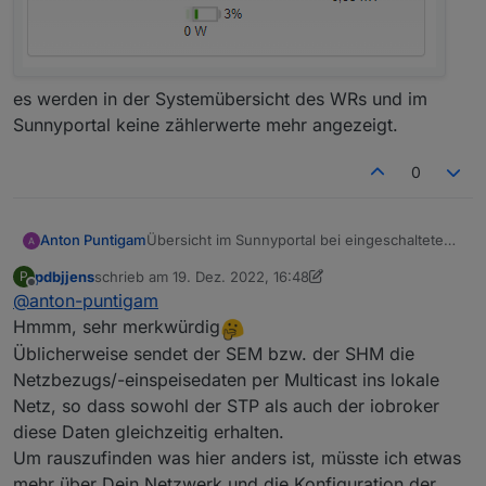
es werden in der Systemübersicht des WRs und im
Sunnyportal keine zählerwerte mehr angezeigt.
0
Anton Puntigam
Übersicht im Sunnyportal bei eingeschalteten
Adapter
pdbjjens
schrieb am
19. Dez. 2022, 16:48
P
zuletzt editiert von pdbjjens
Offline
@
anton-puntigam
Hmmm, sehr merkwürdig
Üblicherweise sendet der SEM bzw. der SHM die
Netzbezugs/-einspeisedaten per Multicast ins lokale
Netz, so dass sowohl der STP als auch der iobroker
diese Daten gleichzeitig erhalten.
Um rauszufinden was hier anders ist, müsste ich etwas
mehr über Dein Netzwerk und die Konfiguration der