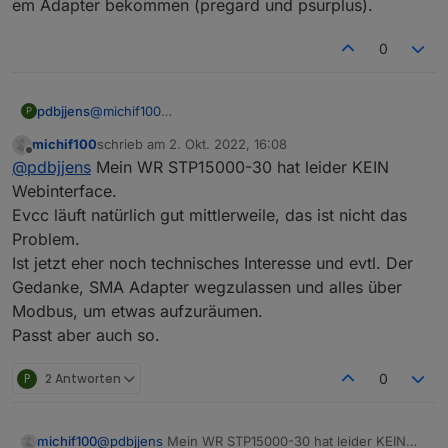
em Adapter bekommen (pregard und psurplus).
0
pdbjjens
@
michif100
P
Schau doch mal in der Web-UI Deines SMA
michif100
schrieb am
2. Okt. 2022, 16:08
Wechselrichters (welcher Typ?) unter
zuletzt editiert von
Offline
@
pdbjjens
Mein WR STP15000-30 hat leider KEIN
Momentanwerte/AC-
Seite/Messwerte/Netzmessungen, ob dort die Werte
Webinterface.
von z.B. Eingespeiste Leistung und Aufgenommene
Evcc läuft natürlich gut mittlerweile, das ist nicht das
Leistung vorhanden sind und korrekt aktualisiert
Problem.
werden. Wenn das der Fall ist, funktioniert zumindest
Ist jetzt eher noch technisches Interesse und evtl. Der
die Kommunikation zwischen SHM und WR und die
Werte sollten auch über ModBus Register
Gedanke, SMA Adapter wegzulassen und alles über
30865/30867 zur Verfügung stehen. (So ist es
Modbus, um etwas aufzuräumen.
jedenfalls bei meinen WR SB3.6).
Passt aber auch so.
Btw: wenn Du den EVCC jetzt ausgelagert hast
könntest du die Werte der Netzseite auch direkt über
den sma-em Adapter bekommen (pregard und
P
2 Antworten
0
psurplus).
michif100
@
pdbjjens
Mein WR STP15000-30 hat leider KEIN