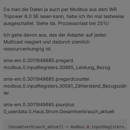
Da man die Daten ja auch per Modbus aus dem WR
Tripower 8.0 SE lesen kann, habe ich ihn mal testweise
ausgeschaltet. Siehe da. Prozessorlast bei 25%!
Ich gehe davon aus, das der Adapter auf jeden
Multicast reagiert und dadurch ziemlich
ressourcenhungrig ist.
sma-em.0.3011949685.pregard
modbus.0.inputRegisters.30865_Leistung_Bezug
sma-em.0.3011949685.pregardcounter
modbus.0.inputRegisters.30581_Zählerstand_Bezugszäh
ler
sma-em.0.3011949685.psurplus
0_userdata.0.Haus.Strom.Gesamtverbrauch_aktuell
(Gesamtverbrauch_aktuell = modbus.
0
.inputRegisters.
3