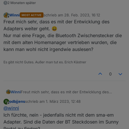
2 Monaten später
Systemübersicht im WR bei eingeschalteten
Winni
schrieb am
28. Feb. 2023, 16:12
MOST ACTIVE
zuletzt editiert von
Offline
Adapter
Freut mich sehr, dass es mit der Entwicklung des
Adapters weiter geht. 😀
Nur mal eine Frage, die Bluetooth Zwischenstecker die
mit dem alten Homemanager vertrieben wurden, die
kann man wohl nicht irgendwie auslesen?
Es gibt nicht Gutes. Außer man tut es. Erich Kästner
Systemübersicht im WR bei ausgeschalteten
0
Adapter
Winni
Freut mich sehr, dass es mit der Entwicklung des
Adapters weiter geht. 😀
pdbjjens
schrieb am
1. März 2023, 12:48
P
Nur mal eine Frage, die Bluetooth Zwischenstecker die
zuletzt editiert von
Offline
@
winni
mit dem alten Homemanager vertrieben wurden, die
kann man wohl nicht irgendwie auslesen?
Ich fürchte, nein - jedenfalls nicht mit dem sma-em
Adapter. Sind die Daten der BT Steckdosen im Sunny
es werden in der Systemübersicht des WRs
Portal zu finden?