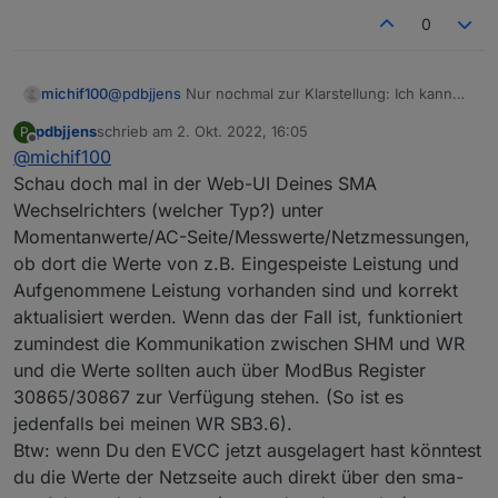
0
@
pdbjjens
Nur nochmal zur Klarstellung: Ich kann
michif100
per Modbus nicht die Leistung am Netzanschluss,
pdbjjens
schrieb am
2. Okt. 2022, 16:05
P
oder ähnliche Werte per Modbus abrufen?
Ich habe evcc mittlerweil auf einem RasPi laufen,
zuletzt editiert von
Offline
@
michif100
daher nicht das Problem.
Trotzdem bekomme ich fast kein Modbus Register
Schau doch mal in der Web-UI Deines SMA
richtig hin, außer den PV Ertrag:
Wechselrichters (welcher Typ?) unter
Momentanwerte/AC-Seite/Messwerte/Netzmessungen,
ob dort die Werte von z.B. Eingespeiste Leistung und
Aufgenommene Leistung vorhanden sind und korrekt
aktualisiert werden. Wenn das der Fall ist, funktioniert
zumindest die Kommunikation zwischen SHM und WR
und die Werte sollten auch über ModBus Register
30865/30867 zur Verfügung stehen. (So ist es
jedenfalls bei meinen WR SB3.6).
Btw: wenn Du den EVCC jetzt ausgelagert hast könntest
du die Werte der Netzseite auch direkt über den sma-