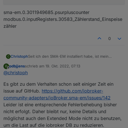
sma-em.0.3011949685.psurpluscounter
modbus.0.inputRegisters.30583_Zählerstand_Einspeise
zähler
0
Seit ich den SMA-EM installiert habe, ist mein
Christoph
C
ioBroker ziemlich träge geworden.
pdbjjens
schrieb am
19. Okt. 2022, 07:13
P
Die VIS schläft auch nach einer gewissen zeit ein,
Prozessorlast immer so um 50%
zuletzt editiert von
Offline
@
christoph
wenn man die Daten aus dem Adapter anzeigt.
Er läuft als Proxmox-VM mit 4 CPU´s und 10 GB
Habt ihr auch so Probleme?
Speicher.
Da man die Daten ja auch per Modbus aus dem WR
Es gibt zu dem Verhalten schon seit einiger Zeit ein
Proxmox Host ist ein Nuc i3 mit 16 GB
Tripower 8.0 SE lesen kann, habe ich ihn mal
testweise ausgeschaltet. Siehe da. Prozessorlast bei
Ich gehe davon aus, das der Adapter auf jeden
issue auf GitHub.
https://github.com/iobroker-
25%!
Multicast reagiert und dadurch ziemlich
community-adapters/ioBroker.sma-em/issues/142
ressourcenhungrig ist.
sma-em.0.3011949685.pregard
Leider ist eine entsprechende Fehlerbehebung bisher
modbus.0.inputRegisters.30865_Leistung_Bezug
nicht erfolgt. Daher bleibt nur, keine Details und
sma-em.0.3011949685.pregardcounter
modbus.0.inputRegisters.30581_Zählerstand_Bezugs
möglichst auch den Extended Mode nicht zu benutzen,
zähler
sma-em.0.3011949685.psurplus
um die Last auf die iobroker DB zu reduzieren.
0_userdata.0.Haus.Strom.Gesamtverbrauch_aktuell