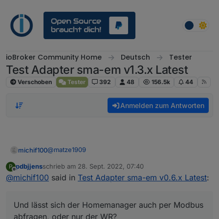
Weiter zum Inhalt
ioBroker Community Home
Deutsch
Tester
Test Adapter sma-em v1.3.x Latest
Verschoben
Tester
392
48
156.5k
44
Anmelden zum Antworten
@
matze1909
michif100
pdbjjens
schrieb am
28. Sept. 2022, 07:40
P
Hi Matze,
zuletzt editiert von
Offline
@
michif100
said in
Test Adapter sma-em v0.6.x Latest
:
der Gedanke kam mir dann vorhin auch.
Bi mit allerdings nicht sicher, ob ich alle Daten die ich
Und lässt sich der Homemanager auch per Modbus
benötige vom WR bekomme (Erzeugung rufe ich so
Ich benutze die Daten unter anderem in einem
bereits ab)?
abfragen, oder nur der WR?
Loxone Energiebaustein.