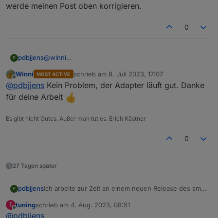
werde meinen Post oben korrigieren.
0
pdbjjens
@
winni
P
Ooops, hab den falschen Github link oben gepostet,
Winni
schrieb am
8. Juli 2023, 17:07
MOST ACTIVE
der von
@
ticaki
ist richtig. Ich bitte um
zuletzt editiert von
Offline
@
pdbjjens
Kein Problem, der Adapter läuft gut. Danke
Entschuldigung. Ich werde meinen Post oben
korrigieren.
für deine Arbeit
Es gibt nicht Gutes. Außer man tut es. Erich Kästner
0
27 Tagen später
Ich arbeite zur Zeit an einem neuen Release des sma-
pdbjjens
P
em mit einigen Fehlerbehebungen und einer
tuning
schrieb am
4. Aug. 2023, 08:51
T
funktionalen Erweiterung bzgl. der
Die ganz Wagemutigen unter euch können sich den
zuletzt editiert von
Offline
@
pdbjjens
Auswahlmöglichkeit eines bestimmten Netzwerks auf
Adapter von