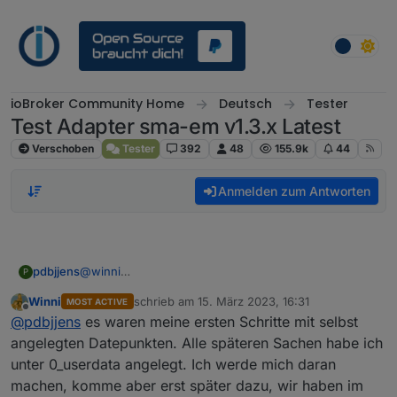
Weiter zum Inhalt
ioBroker Community Home
Deutsch
Tester
Test Adapter sma-em v1.3.x Latest
Verschoben
Tester
392
48
155.9k
44
Anmelden zum Antworten
pdbjjens
@
winni
P
... die sich aber auf längere Sicht lohnen wird. Und
Winni
schrieb am
15. März 2023, 16:31
MOST ACTIVE
wenn Du daran gehst, solltest Du auch überlegen, ob
zuletzt editiert von
Offline
@
pdbjjens
es waren meine ersten Schritte mit selbst
Du auf die Geräte-Datenpunkte über alias.0 zugreifst.
Dann sind Deine Blocklys ziemlich sicher vor
angelegten Datepunkten. Alle späteren Sachen habe ich
zukünftigen Veränderungen der Geräte-Datenpunkte.
unter 0_userdata angelegt. Ich werde mich daran
(Kommt zwar selten vor, ist aber nicht
machen, komme aber erst später dazu, wir haben im
ausgeschlossen). Die Aliase haben auch noch den