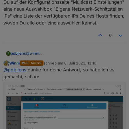
Du auf der Konfigurationsseite "Multicast Einstellungen"
eine neue Auswahlbox "Eigene Netzwerk-Schnittstellen
IPs" eine Liste der verfügbaren IPs Deines Hosts finden,
wovon Du alle oder eine auswählen kannst.
0
pdbjjens
@
winni
P
Ja, das ist korrekt so, ich habe noch kein neues
Winni
schrieb am
8. Juli 2023, 13:16
MOST ACTIVE
Release gemacht; es bleibt daher bei v0.7.0. Wenn Du
zuletzt editiert von
Offline
@
pdbjjens
danke für deine Antwort, so habe ich es
aber von GitHub direkt (Benutzerdefiniert) installierst,
müsstest Du auf der Konfigurationsseite "Multicast
gemacht, schau:
Einstellungen" eine neue Auswahlbox "Eigene
Netzwerk-Schnittstellen IPs" eine Liste der
verfügbaren IPs Deines Hosts finden, wovon Du alle
oder eine auswählen kannst.