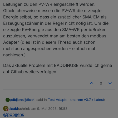
Leitungen zu den PV-WR eingeschleift werden.
at startListening (node:dgram:181:10)

at node:dgram:369:7

Glücklicherweise messen die PV-WR die erzeugte
at process.processTicksAndRejections (node:inte
Energie selbst, so dass ein zusätzlicher SMA-EM als
2023-05-07 05:03:38.058 - error: sma-em.0 (4999
Erzeugungszähler in der Regel nicht nötig ist. Um die
2023-05-07 05:03:38.087 - info: sma-em.0 (4999) 
2023-05-07 05:03:38.089 - info: sma-em.0 (4999) 
erzeugte PV-Energie aus den SMA-WR per ioBroker
2023-05-07 05:03:38.092 - warn: sma-em.0 (4999)
auszulesen, verwendet man am besten den modbus-
2023-05-07 05:03:38.094 - info: sma-em.0 (4999) 
Adapter (dies ist in diesem Thread auch schon
2023-05-07 05:03:38.753 - error: host.tims-pi1 
mehrfach angesprochen worden - einfach mal
2023-05-07 05:03:38.755 - info: host.tims-pi1 R
nachlesen.)
Das aktuelle Problem mit EADDINUSE würde ich gerne
auf Github weiterverfolgen.
0
@
ticaki
said in
Test Adapter sma-em v0.7.x Latest
:
pdbjjens
P
ticaki
schrieb am
9. Mai 2023, 16:53
T
zuletzt editiert von
Nicht stören
@
pdbjjens
Vermissen tue ich den Wert der erzeugten