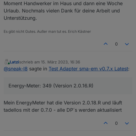
Moment Handwerker im Haus und dann eine Woche
Vorteil, dass Du Umrechnungen der Einheiten oder
Skalierungen der Geräte-Datenpunkte im Alias
Urlaub. Nochmals vielen Dank für deine Arbeit und
machen kannst. Das ist insbesondere angenehm,
Unterstützung.
wenn Du die Gerätedatenpunkte z.B. in der iQontrol
Vis darstellen möchtest.
Es gibt nicht Gutes. Außer man tut es. Erich Kästner
0
Latzi
schrieb am
15. März 2023, 16:36
zuletzt editiert von
Online
@
sneak-l8
sagte in
Test Adapter sma-em v0.7.x Latest
:
Energy-Meter: 349 (Version 2.0.16.R)
Mein EnergyMeter hat die Version 2.0.18.R und läuft
tadellos mit der 0.7.0 - alle DP´s werden aktualisiert
0