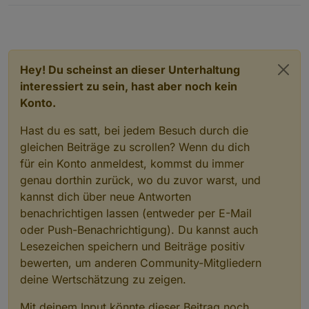
anzusteuern.
Ich sehe da mehrere Lösungsmöglichkeiten:
Forum das?
Generelle Abschaltung der Mittelwertbildung im
Wenn Du Dein Skript hier posten magst, gibt es
Adapter für alle realtime Datenpunkte d.h. es
vielleicht Hinweise wie man die Asynchronitäten der
wird jeweils der letzte Wert des
Auslesung und Anzeige der Datenpunkte in den Griff
Aktualisierungsintervalls genommen. Dadurch ist
kriegen kann.
sichergestellt, dass ein eindeutiger Wert =0 oder
Hey! Du scheinst an dieser Unterhaltung
>0 in pregard bzw. psurplus steht. Nachteil ist,
interessiert zu sein, hast aber noch kein
dass eventuelle Änderungen des
Konto.
Leistungswertes während des
Aktualisierungsintervalls nicht berücksichtigt
Hast du es satt, bei jedem Besuch durch die
werden und es daher zu Ungenauigkeiten
kommt, wenn man die Leistungsmesswerte z.B.
gleichen Beiträge zu scrollen? Wenn du dich
zur Berechnung der Arbeit benutzen möchte.
für ein Konto anmeldest, kommst du immer
Modifikation der Mittelwertbildung im Adapter
genau dorthin zurück, wo du zuvor warst, und
für alle realtime Datenpunkte in der Weise, dass
wenn pregard bzw. psurplus während eines
kannst dich über neue Antworten
Aktualisierungsintervalls mindestens 1-mal auf 0
benachrichtigen lassen (entweder per E-Mail
geht, wird der letzte Messwert des
oder Push-Benachrichtigung). Du kannst auch
Aktualisierungsintervalls statt des Mittelwerts
Lesezeichen speichern und Beiträge positiv
genommen. So ist sichergestellt, dass am Ende
des Aktualisierungsintervalls ein eindeutiger
bewerten, um anderen Community-Mitgliedern
Wert =0 oder >0 in pregard bzw. psurplus steht.
deine Wertschätzung zu zeigen.
Nachteil ist dabei, dass sich dadurch
Ungenauigkeiten bei der Arbeitsberechnung
Mit deinem Input könnte dieser Beitrag noch