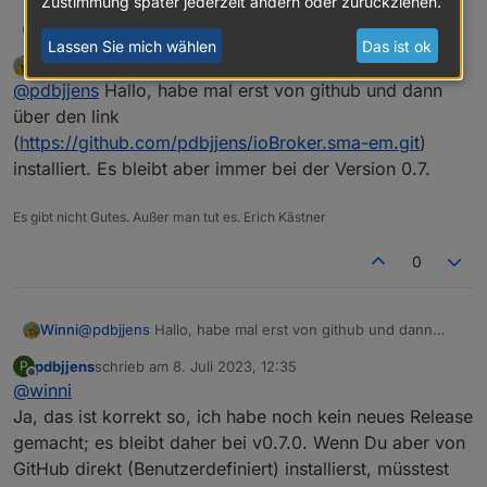
Zustimmung später jederzeit ändern oder zurückziehen.
Ich arbeite zur Zeit an einem neuen Release des sma-
pdbjjens
P
Lassen Sie mich wählen
Das ist ok
em mit einigen Fehlerbehebungen und einer
Winni
schrieb am
8. Juli 2023, 10:47
MOST ACTIVE
funktionalen Erweiterung bzgl. der
Die ganz Wagemutigen unter euch können sich den
zuletzt editiert von
Offline
@
pdbjjens
Hallo, habe mal erst von github und dann
Auswahlmöglichkeit eines bestimmten Netzwerks auf
Adapter von
das auf Multicasts des SHM oder SMA-EM gelauscht
https://github.com/iobroker-community-
über den link
werden soll (anstelle auf alle vorhandenen). Diese
adapters/ioBroker.sma-em.git
(
https://github.com/pdbjjens/ioBroker.sma-em.git
)
Auswahlmöglichkeit wurde immer mal wieder
installieren.
installiert. Es bleibt aber immer bei der Version 0.7.
nachgefragt, da sich beim Verbinden mit allen
Aber VORSICHT: es ist ein Pre-Alpha Stand und Ihr
Netzwerken oft unerwartete Fehler ergaben -
solltet wissen, was Ihr tut - insbesondere nicht auf
insbesondere in Docker-Umgebungen.
einem produktiven ioBroker installieren!
Es gibt nicht Gutes. Außer man tut es. Erich Kästner
Aber ich wäre wirklich über jedes Feedback erfreut -
insbesondere, ob die neue IP-Auswahlfunktion auf
0
der Config-Seite des Adapters euren Erwartungen
und Anforderungen entspricht.
Winni
@
pdbjjens
Hallo, habe mal erst von github und dann
über den link (
https://github.com/pdbjjens/ioBroker.sma-
pdbjjens
schrieb am
8. Juli 2023, 12:35
P
em.git
) installiert. Es bleibt aber immer bei der Version
zuletzt editiert von
Offline
@
winni
0.7.
Ja, das ist korrekt so, ich habe noch kein neues Release
gemacht; es bleibt daher bei v0.7.0. Wenn Du aber von
GitHub direkt (Benutzerdefiniert) installierst, müsstest