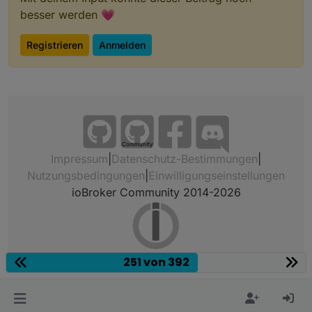
(s.o.) ergeben- wenn auch geringere.
besser werden 💗
Registrieren
Anmelden
Community
Impressum
|
Datenschutz-Bestimmungen
|
Nutzungsbedingungen
|
Einwilligungseinstellungen
ioBroker Community 2014-2026
251 von 392