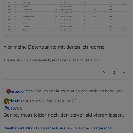
hier meine Datenpunkte mit denen ich rechne
zigbee hab ich, zwave auch, nuc's genauso und HA auch
0
@
ticaki
da ich vor kurzem auch das problem hatte und
arteck
mir einen abgesucht habe
ticaki
schrieb am
9. Mai 2023, 18:27
T
zuletzt editiert von
Nicht stören
@
arteck
Danke, muss leider noch den server aktivieren lassen.
Weather-Warnings
Espresense
NSPanel-Lovelace-ui
Tagesschau