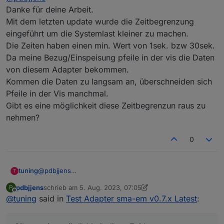
das auf Multicasts des SHM oder SMA-EM gelauscht
https://github.com/iobroker-community-
Danke für deine Arbeit.
werden soll (anstelle auf alle vorhandenen). Diese
adapters/ioBroker.sma-em.git
Mit dem letzten update wurde die Zeitbegrenzung
Auswahlmöglichkeit wurde immer mal wieder
installieren.
eingeführt um die Systemlast kleiner zu machen.
nachgefragt, da sich beim Verbinden mit allen
Aber VORSICHT: es ist ein Pre-Alpha Stand und Ihr
Die Zeiten haben einen min. Wert von 1sek. bzw 30sek.
Netzwerken oft unerwartete Fehler ergaben -
solltet wissen, was Ihr tut - insbesondere nicht auf
insbesondere in Docker-Umgebungen.
einem produktiven ioBroker installieren!
Da meine Bezug/Einspeisung pfeile in der vis die Daten
Aber ich wäre wirklich über jedes Feedback erfreut -
von diesem Adapter bekommen.
insbesondere, ob die neue IP-Auswahlfunktion auf
Kommen die Daten zu langsam an, überschneiden sich
der Config-Seite des Adapters euren Erwartungen
Pfeile in der Vis manchmal.
und Anforderungen entspricht.
Gibt es eine möglichkeit diese Zeitbegrenzun raus zu
nehmen?
0
tuning
@
pdbjjens
T
Danke für deine Arbeit.
pdbjjens
schrieb am
5. Aug. 2023, 07:05
P
Mit dem letzten update wurde die Zeitbegrenzung
zuletzt editiert von pdbjjens
8. Mai 2023, 15:08
Offline
@
tuning
said in
Test Adapter sma-em v0.7.x Latest
:
eingeführt um die Systemlast kleiner zu machen.
Die Zeiten haben einen min. Wert von 1sek. bzw 30sek.
Da meine Bezug/Einspeisung pfeile in der vis die Daten