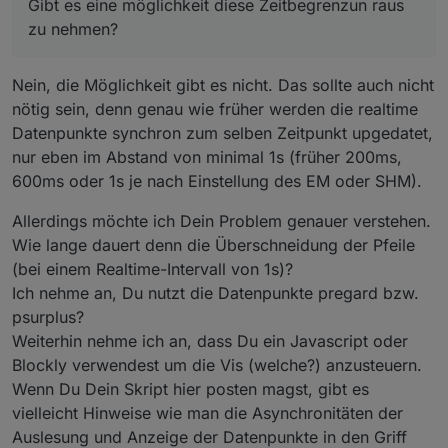
Gibt es eine möglichkeit diese Zeitbegrenzun raus
von diesem Adapter bekommen.
Kommen die Daten zu langsam an, überschneiden sich
zu nehmen?
Pfeile in der Vis manchmal.
Gibt es eine möglichkeit diese Zeitbegrenzun raus zu
Nein, die Möglichkeit gibt es nicht. Das sollte auch nicht
nehmen?
nötig sein, denn genau wie früher werden die realtime
Datenpunkte synchron zum selben Zeitpunkt upgedatet,
nur eben im Abstand von minimal 1s (früher 200ms,
600ms oder 1s je nach Einstellung des EM oder SHM).
Allerdings möchte ich Dein Problem genauer verstehen.
Wie lange dauert denn die Überschneidung der Pfeile
(bei einem Realtime-Intervall von 1s)?
Ich nehme an, Du nutzt die Datenpunkte pregard bzw.
psurplus?
Weiterhin nehme ich an, dass Du ein Javascript oder
Blockly verwendest um die Vis (welche?) anzusteuern.
Wenn Du Dein Skript hier posten magst, gibt es
vielleicht Hinweise wie man die Asynchronitäten der
Auslesung und Anzeige der Datenpunkte in den Griff