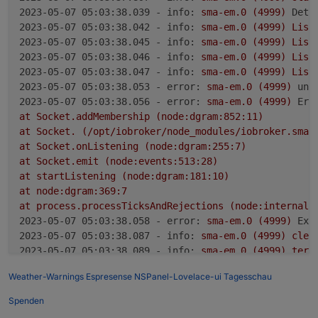
2023-05-07 05:03:38.039 - info:
sma-em.0
(4999)
Deta
2023-05-07 05:03:38.042 - info:
sma-em.0
(4999)
List
2023-05-07 05:03:38.045 - info:
sma-em.0
(4999)
List
2023-05-07 05:03:38.046 - info:
sma-em.0
(4999)
List
2023-05-07 05:03:38.047 - info:
sma-em.0
(4999)
List
2023-05-07 05:03:38.053 - error:
sma-em.0
(4999)
unc
2023-05-07 05:03:38.056 - error:
sma-em.0
(4999)
Err
at
Socket.addMembership
(node:dgram:852:11)
at
Socket.
(/opt/iobroker/node_modules/iobroker.sma-
at
Socket.onListening
(node:dgram:255:7)
at
Socket.emit
(node:events:513:28)
at
startListening
(node:dgram:181:10)
at
node:dgram:369:7
at
process.processTicksAndRejections
(node:internal/
2023-05-07 05:03:38.058 - error:
sma-em.0
(4999)
Exc
2023-05-07 05:03:38.087 - info:
sma-em.0
(4999)
clea
2023-05-07 05:03:38.089 - info:
sma-em.0
(4999)
term
2023-05-07 05:03:38.092 - warn:
sma-em.0
(4999)
Term
Weather-Warnings
Espresense
NSPanel-Lovelace-ui
Tagesschau
2023-05-07 05:03:38.094 - info:
sma-em.0
(4999)
UDP
2023-05-07 05:03:38.753 - error:
host.tims-pi1
insta
Spenden
2023-05-07 05:03:38.755 - info:
host.tims-pi1
Restar