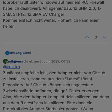
Iobroker läuft unter windows auf meinem PC. Firewall
habe ich deaktiviert. Anlagenaufbau: 1x SHM 2.0, 1x
SMA STP12, 1x SMA EV Charger
Komme einfach nicht weiter. Hoffentlich kann einer
helfen.
0
kris ko
@
winni
Hallo miteinander. Ich bekomme keine Verbindung zum
pdbjjens
schrieb am
5. Juni 2023, 06:52
P
HM 2.0 mit dem SMA-EM Version 0.7.0.
zuletzt editiert von
Offline
@
kris-ko
Was ich versucht habe: Installation von Github manuell.
(Installation geht ohne Probleme),
Zunächst empfehle ich , den Adapter nicht von GitHub
Problem ist jedoch: Verbinden mit "Gerät oder Dienst
zu installieren, sondern aus dem "Latest" (Beta)
geht nicht." Ich vermute dass ich die Muticast adresse
Repository. Auf GitHub können sich ungetestete
nicht empfangen kann. Habe schon mit Wireshark
Zwischenstände befinden, die ggf. Fehler erzeugen.
versucht den Datenverkehr rauszufinden. Leider finde
ich nichts unter der Multicast Adresse: 239.12.255.254.
Also, bitte den Adapter komplett deinstallieren und dann
Iobroker läuft unter windows auf meinem PC. Firewall
aus dem "Latest" neu installieren. Bitte dann ein
habe ich deaktiviert. Anlagenaufbau: 1x SHM 2.0, 1x
Protokoll des Adapter Starts hier posten. (Wenn
SMA STP12, 1x SMA EV Charger