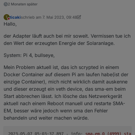
2 Monaten später
ticaki
schrieb am
7. Mai 2023, 09:48
T
zuletzt editiert von ticaki
5. Juli 2023, 11:51
Nicht stören
Hallo,
der Adapter läuft auch bei mir soweit. Vermissen tue ich
den Wert der erzeugten Energie der Solaranlage.
System: Pi 4, bullseye,
Mein Problem aktuell ist, das ich scrypted in einem
Docker Container auf diesem Pi am laufen habe(ist der
einzige Container), mich nicht wirklich damit auskenne
und dieser erzeugt ein veth device, das sma-em beim
Start abbrechen lässt. Ich lösche das Netzwerkgerät
aktuell nach einem Reboot manuell und restarte SMA-
EM, besser wäre jedoch wenn sma den Fehler
behandeln und weiter machen würde.
2023-05-07 05:03:37.897 - info:
sma-em.0
(4999)
star