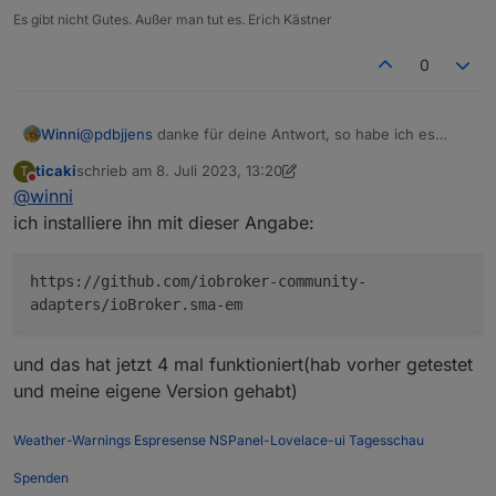
Es gibt nicht Gutes. Außer man tut es. Erich Kästner
0
Winni
@
pdbjjens
danke für deine Antwort, so habe ich es
gemacht, schau:
ticaki
schrieb am
8. Juli 2023, 13:20
T
zuletzt editiert von ticaki
7. Aug. 2023, 15:21
Nicht stören
@
winni
ich installiere ihn mit dieser Angabe:
https://github.com/iobroker-community-
adapters/ioBroker.sma-em
und das hat jetzt 4 mal funktioniert(hab vorher getestet
und meine eigene Version gehabt)
Ich sehe aber keinen Unterschied zu vorher.
Weather-Warnings
Espresense
NSPanel-Lovelace-ui
Tagesschau
Spenden