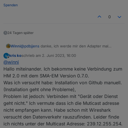
Spenden
0
hier meine Datenpunkte mit denen ich rechne
24 Tagen später
Winni
@
pdbjjens
danke, ich werde mir den Adapter mal
anschauen.
kris ko
schrieb am
2. Juni 2023, 16:00
zuletzt editiert von
Offline
@
winni
Hallo miteinander. Ich bekomme keine Verbindung zum
HM 2.0 mit dem SMA-EM Version 0.7.0.
Was ich versucht habe: Installation von Github manuell.
(Installation geht ohne Probleme),
Problem ist jedoch: Verbinden mit "Gerät oder Dienst
geht nicht." Ich vermute dass ich die Muticast adresse
nicht empfangen kann. Habe schon mit Wireshark
versucht den Datenverkehr rauszufinden. Leider finde
ich nichts unter der Multicast Adresse: 239.12.255.254.