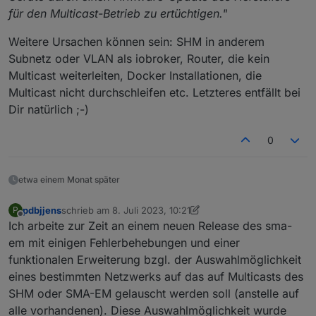
für den Multicast-Betrieb zu ertüchtigen."
Weitere Ursachen können sein: SHM in anderem
Subnetz oder VLAN als iobroker, Router, die kein
Multicast weiterleiten, Docker Installationen, die
Multicast nicht durchschleifen etc. Letzteres entfällt bei
Dir natürlich ;-)
0
etwa einem Monat später
pdbjjens
schrieb am
8. Juli 2023, 10:21
P
zuletzt editiert von pdbjjens
7. Aug. 2023, 18:59
Offline
Ich arbeite zur Zeit an einem neuen Release des sma-
em mit einigen Fehlerbehebungen und einer
funktionalen Erweiterung bzgl. der Auswahlmöglichkeit
eines bestimmten Netzwerks auf das auf Multicasts des
SHM oder SMA-EM gelauscht werden soll (anstelle auf
alle vorhandenen). Diese Auswahlmöglichkeit wurde