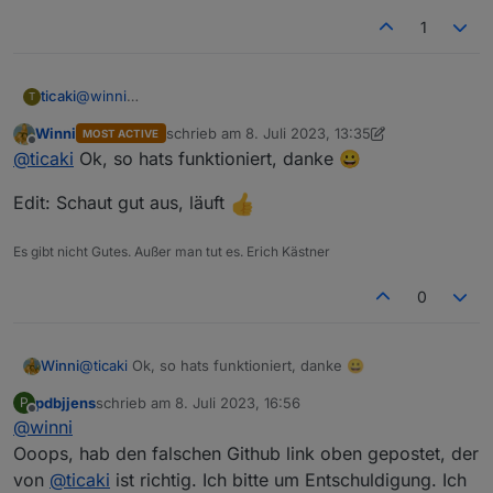
1
@
winni
ticaki
T
ich installiere ihn mit dieser Angabe:
Winni
schrieb am
8. Juli 2023, 13:35
MOST ACTIVE
zuletzt editiert von Winni
7. Aug. 2023, 15:39
Offline
@
ticaki
Ok, so hats funktioniert, danke 😀
Oder habe ich Tomaten auf den Augen 😉
und das hat jetzt 4 mal funktioniert(hab vorher getestet
und meine eigene Version gehabt)
Edit: Schaut gut aus, läuft
Es gibt nicht Gutes. Außer man tut es. Erich Kästner
0
@
ticaki
Ok, so hats funktioniert, danke 😀
Winni
pdbjjens
schrieb am
8. Juli 2023, 16:56
P
Edit: Schaut gut aus, läuft
zuletzt editiert von
Offline
@
winni
Ooops, hab den falschen Github link oben gepostet, der
von
@
ticaki
ist richtig. Ich bitte um Entschuldigung. Ich