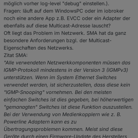
möglich vorher log-level "debug" einstellen.).
Komme einfach nicht weiter. Hoffentlich kann einer
helfen.
Fragen: läuft auf dem WindowsPC oder im iobroker
noch eine andere App z.B. EVCC oder ein Adapter der
ebenfalls auf diese Multicast-Adresse lauscht?
Oft liegt das Problem im Netzwerk. SMA hat da ganz
besondere Anforderungen bzgl. der Multicast-
Eigenschaften des Netzwerks.
Zitat SMA:
"Alle verwendeten Netzwerkkomponenten müssen das
IGMP-Protokoll mindestens in der Version 3 (IGMPv3)
unterstützen. Wenn im System Ethernet Switches
verwendet werden, ist sicherzustellen, dass diese kein
"IGMP-Snooping" vornehmen. Bei den meisten
einfachen Switches ist dies gegeben, bei höherwertigen
"gemanagten" Switches ist diese Funktion auszustellen.
Bei der Verwendung von Medienkopplern wie z. B.
Powerline Adaptern kann es zu
Übertragungsproblemen kommen. Meist sind diese
Geräte durch einen Firmware-Update des Herstellers