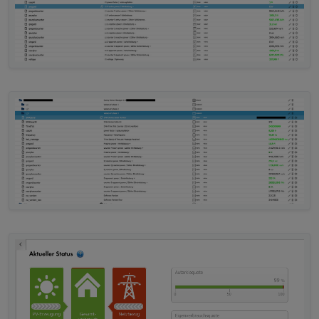
udp        0      0 0.0.0.0:5353          
udp        0      0 0.0.0.0:9522          
udp6       0      0 :::546                
udp6       0      0 :::5353               
udp6       0      0 :::49532              