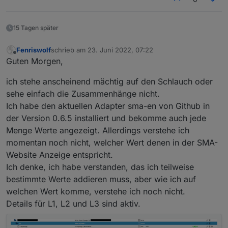
vorhanden zu sein. Muss ich ggf. irgendetwas in
System-Betriebszeit: 07:18:37

der App einstellen, damit er per MC auch Pakete
Selbstverständlich auch schon per
Node.js: v14.19.0

sendet?
time: 1654244335118

15 Tagen später
timeOffset: -60

Adapter-Anzahl: 415

Fenriswolf
schrieb am
23. Juni 2022, 07:22
überprüft, ob was horcht, aber hier horcht nur der
zuletzt editiert von
NPM: 6.14.16

Offline
Guten Morgen,
EM Adapter:
Datenträgergröße: 117.0 GB

Active Internet connections (only servers)

freier Festplattenspeicher: 104.1 GB

ich stehe anscheinend mächtig auf den Schlauch oder
Proto Recv-Q Send-Q Local Address         
Betriebszeit: 07:18:25

EDIT3:
tcp        0      0 127.0.0.1:9000        
sehe einfach die Zusammenhänge nicht.
Aktive Instanzen: 20

tcp        0      0 127.0.0.1:9001        
Ich habe den aktuellen Adapter sma-en von Github in
Fehler gefunden:
tcp        0      0 0.0.0.0:22            
der Version 0.6.5 installiert und bekomme auch jede
tcp        0      0 0.0.0.0:631           
Menge Werte angezeigt. Allerdings verstehe ich
tcp        0      0 0.0.0.0:1883          
tcp        0      0 0.0.0.0:1884          
momentan noch nicht, welcher Wert denen in der SMA-
Irgend eine Lösung, wie ich auf den wlan0
tcp6       0      0 :::3500               
Website Anzeige entspricht.
umstellen kann?
tcp6       0      0 :::8081               
Ich denke, ich habe verstanden, das ich teilweise
tcp6       0      0 :::8082               
bestimmte Werte addieren muss, aber wie ich auf
tcp6       0      0 :::22                 
tcp6       0      0 :::631                
welchen Wert komme, verstehe ich noch nicht.
tcp6       0      0 :::8087               
Details für L1, L2 und L3 sind aktiv.
udp        0      0 0.0.0.0:54335         
udp        0      0 0.0.0.0:68            
udp        0      0 0.0.0.0:631           