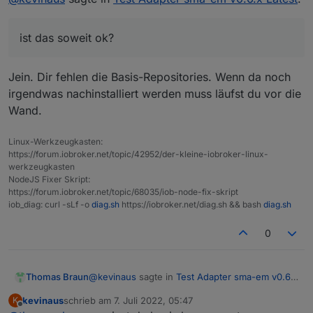
-v && node -v && npm -v && whoami && pwd &&
das sieht nun bei mir so aus:
sudo apt update &> /dev/null && sudo apt
ist das soweit ok?
update && apt policy nodejs
installuser@iobroker1:~$ uname -m && which n
x86_64

und
Jein. Dir fehlen die Basis-Repositories. Wenn da noch
/usr/bin/nodejs

/usr/bin/node

irgendwas nachinstalliert werden muss läufst du vor die
iobroker update -i

/usr/bin/npm

Wand.
Used repository: stable

v16.15.1

ist das soweit ok?
Adapter    "admin"        : 5.3.8    , instal
v16.15.1

habe heute eine neue VM mittels debian aufgesetzt
Adapter    "backitup"     : 2.4.9    , instal
Linux-Werkzeugkasten:
8.11.0

und dann den iobroker installiert.
Adapter    "discovery"    : 3.0.3    , instal
https://forum.iobroker.net/topic/42952/der-kleine-iobroker-linux-
installuser

Adapter    "javascript"   : 5.7.0    , instal
werkzeugkasten
/home/installuser

NodeJS Fixer Skript:
Controller "js-controller": 4.0.23   , instal
[sudo] Passwort für installuser:

https://forum.iobroker.net/topic/68035/iob-node-fix-skript
OK:1 http://security.debian.org/debian-securi
iob_diag: curl -sLf -o
diag.sh
https://iobroker.net/diag.sh && bash
diag.sh
OK:2 https://deb.nodesource.com/node_16.x bul
Paketlisten werden gelesen… Fertig

0
Abhängigkeitsbaum wird aufgebaut… Fertig

Statusinformationen werden eingelesen… Fertig
Aktualisierung für 4 Pakete verfügbar. Führe
nodejs:

@
kevinaus
sagte in
Test Adapter sma-em v0.6.x
Thomas Braun
  Installiert:           16.15.1-deb-1nodesou
Latest
:
kevinaus
schrieb am
7. Juli 2022, 05:47
K
  Installationskandidat: 16.15.1-deb-1nodesou
zuletzt editiert von
Offline