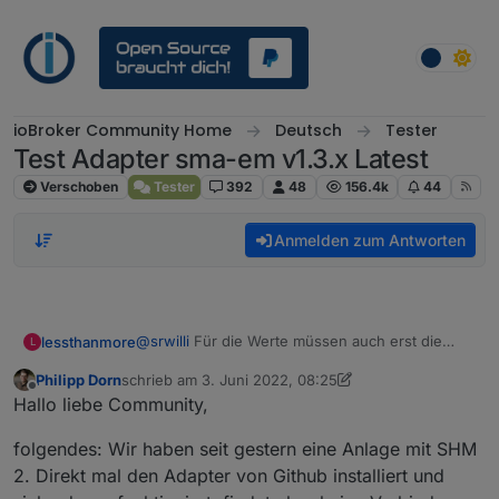
Weiter zum Inhalt
ioBroker Community Home
Deutsch
Tester
Test Adapter sma-em v1.3.x Latest
Verschoben
Tester
392
48
156.4k
44
Anmelden zum Antworten
@
srwilli
Für die Werte müssen auch erst die
lessthanmore
L
Register gefüllt werden. Sekunde, nächster
Philipp Dorn
schrieb am
3. Juni 2022, 08:25
Screenshot kommt.
Aber eigentlich müsste der Adapter bereits grün
zuletzt editiert von Philipp Dorn
6. März 2022, 17:03
Offline
Hallo liebe Community,
werden wenn die Verbindung passt.
Eingangsregister mal nur für drei Werte:
folgendes: Wir haben seit gestern eine Anlage mit SHM
Was sagt denn das Log, warum der Adapter
2. Direkt mal den Adapter von Github installiert und
nicht grün wird (mal auf Debug stellen)?