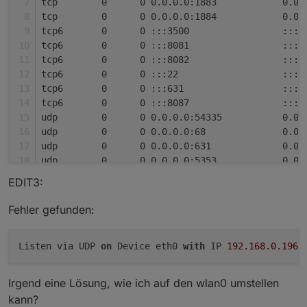
tcp        0      0 0.0.0.0:1883            0.0.
tcp        0      0 0.0.0.0:1884            0.0.
tcp6       0      0 :::3500                 :::*
tcp6       0      0 :::8081                 :::*
tcp6       0      0 :::8082                 :::*
tcp6       0      0 :::22                   :::*
tcp6       0      0 :::631                  :::*
tcp6       0      0 :::8087                 :::*
udp        0      0 0.0.0.0:54335           0.0.
udp        0      0 0.0.0.0:68              0.0.
udp        0      0 0.0.0.0:631             0.0.
udp        0      0 0.0.0.0:5353            0.0.
udp        0      0 0.0.0.0:9522            0.0.
EDIT3:
udp6       0      0 :::546                  :::*
udp6       0      0 :::5353                 :::*
Fehler gefunden:
udp6       0      0 :::49532                :::*
Listen via UDP 
on
 Device eth0 
with
 IP 
192.168
.0
.196
Irgend eine Lösung, wie ich auf den wlan0 umstellen
kann?