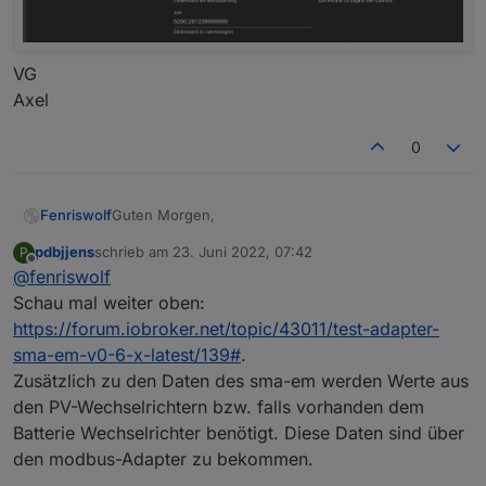
VG
Axel
0
Guten Morgen,
Fenriswolf
pdbjjens
schrieb am
23. Juni 2022, 07:42
P
ich stehe anscheinend mächtig auf den Schlauch
zuletzt editiert von
Offline
@
fenriswolf
oder sehe einfach die Zusammenhänge nicht.
Ich habe den aktuellen Adapter sma-en von Github
Schau mal weiter oben:
in der Version 0.6.5 installiert und bekomme auch
https://forum.iobroker.net/topic/43011/test-adapter-
jede Menge Werte angezeigt. Allerdings verstehe
sma-em-v0-6-x-latest/139#
.
ich momentan noch nicht, welcher Wert denen in
Zusätzlich zu den Daten des sma-em werden Werte aus
der SMA-Website Anzeige entspricht.
Ich denke, ich habe verstanden, das ich teilweise
den PV-Wechselrichtern bzw. falls vorhanden dem
bestimmte Werte addieren muss, aber wie ich auf
Batterie Wechselrichter benötigt. Diese Daten sind über
welchen Wert komme, verstehe ich noch nicht.
den modbus-Adapter zu bekommen.
Details für L1, L2 und L3 sind aktiv.