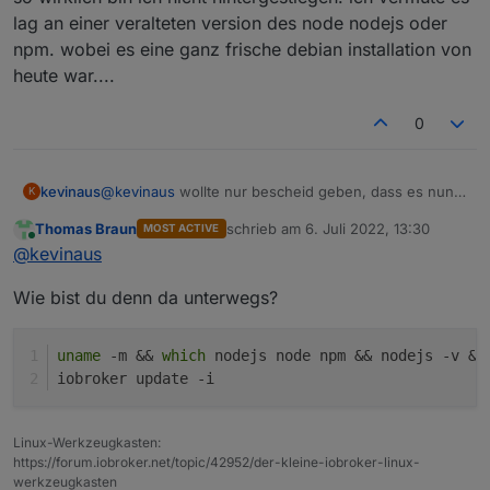
lag an einer veralteten version des node nodejs oder
npm. wobei es eine ganz frische debian installation von
heute war....
0
@
kevinaus
wollte nur bescheid geben, dass es nun
kevinaus
K
läuft.
Thomas Braun
schrieb am
6. Juli 2022, 13:30
MOST ACTIVE
den genauen Grund kann ich nicht sagen. ich habe
zuletzt editiert von
Online
@
kevinaus
nach dieser Anleitung noch einmal alles geupdated:
https://forum.iobroker.net/topic/35090/howto-
im anschluss mehrfach neugestartet und den
Wie bist du denn da unterwegs?
nodejs-installation-und-upgrades-unter-debian
iobroker fix gemacht.
per NPM konnte ich das paket dann immer noch nicht
installieren.
uname
 -m && 
which
 nodejs node npm && nodejs -v &&
dann habe ich das repository auf beta gestellt und
iobroker update -i
dann nochmal über npm versucht --> ohne erfolg.
dann über die github auswahl und dann hat es
so wirklich bin ich nicht hintergestiegen. ich vermute
funktioniert.
es lag an einer veralteten version des node nodejs
Linux-Werkzeugkasten:
oder npm. wobei es eine ganz frische debian
https://forum.iobroker.net/topic/42952/der-kleine-iobroker-linux-
installation von heute war....
werkzeugkasten