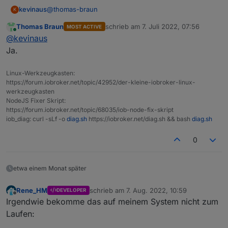
@
thomas-braun
kevinaus
K
Thomas Braun
schrieb am
7. Juli 2022, 07:56
MOST ACTIVE
also meinst du solche HIT Einträge die mir fehlen?
zuletzt editiert von
Online
@
kevinaus
diese habe ich aus einem anderen Post gefunden
Hit:1 http://security.debian.org/debian-secu
Ja.
Hit:2 http://deb.debian.org/debian bullseye 
Hit:3 http://deb.debian.org/debian bullseye-
Linux-Werkzeugkasten:
https://forum.iobroker.net/topic/42952/der-kleine-iobroker-linux-
werkzeugkasten
NodeJS Fixer Skript:
https://forum.iobroker.net/topic/68035/iob-node-fix-skript
iob_diag: curl -sLf -o
diag.sh
https://iobroker.net/diag.sh && bash
diag.sh
0
etwa einem Monat später
Rene_HM
schrieb am
7. Aug. 2022, 10:59
DEVELOPER
zuletzt editiert von
Offline
Irgendwie bekomme das auf meinem System nicht zum
Laufen: