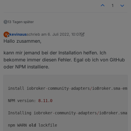
1
13 Tagen später
kevinaus
schrieb am
6. Juli 2022, 10:07
K
zuletzt editiert von kevinaus
7. Juni 2022, 14:15
Offline
Hallo zusammen,
Kann mir bitte jemand sagen, wie ich welchen Wert
kann mir jemand bei der Installation helfen. Ich
berechnen muss ??
bekomme immer diesen Fehler. Egal ob ich von GitHub
bis denne
oder NPM installiere.
Marc
install iobroker
-
community
-
adapters
/
ioBroker.sma
-
em

NPM version: 
8.11
.0
Installing iobroker
-
community
-
adapters
/
ioBroker.sma
-
npm WARN 
old
 lockfile
