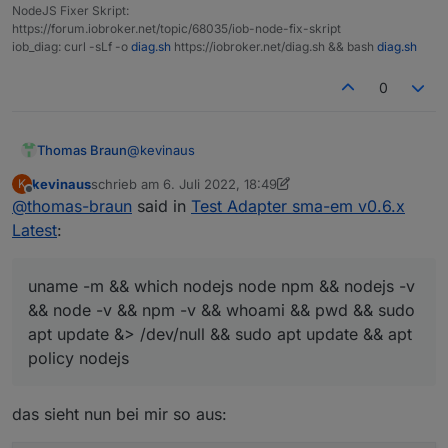
NodeJS Fixer Skript:
https://forum.iobroker.net/topic/68035/iob-node-fix-skript
iob_diag: curl -sLf -o
diag.sh
https://iobroker.net/diag.sh && bash
diag.sh
0
@
kevinaus
Thomas Braun
kevinaus
schrieb am
6. Juli 2022, 18:49
K
Wie bist du denn da unterwegs?
zuletzt editiert von kevinaus
7. Juni 2022, 20:50
Offline
@
thomas-braun
said in
Test Adapter sma-em v0.6.x
uname -m && which nodejs node npm && nod
Latest
:
uname -m && which nodejs node npm && nodejs -v
&& node -v && npm -v && whoami && pwd && sudo
apt update &> /dev/null && sudo apt update && apt
policy nodejs
das sieht nun bei mir so aus: