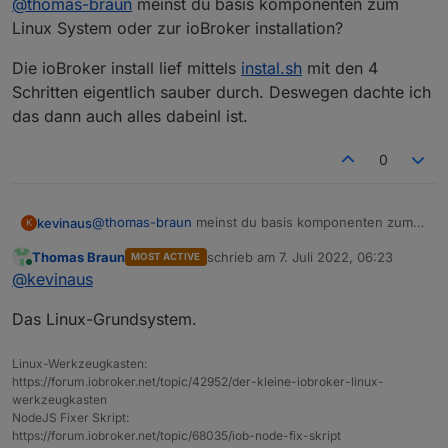
  Versionstabelle:

@
thomas-braun
meinst du basis komponenten zum
ist das soweit ok?
 *** 16.15.1-deb-1nodesource1 500

Linux System oder zur ioBroker installation?
        500 https://deb.nodesource.com/node_1
Jein. Dir fehlen die Basis-Repositories. Wenn
        100 /var/lib/dpkg/status

Die ioBroker install lief mittels
instal.sh
mit den 4
da noch irgendwas nachinstalliert werden muss
     12.22.12~dfsg-1~deb11u1 500

Schritten eigentlich sauber durch. Deswegen dachte ich
läufst du vor die Wand.
        500 http://security.debian.org/debia
das dann auch alles dabeinl ist.
installuser@iobroker1:~$

0
@
thomas-braun
meinst du basis komponenten zum
kevinaus
K
Linux System oder zur ioBroker installation?
Thomas Braun
schrieb am
7. Juli 2022, 06:23
MOST ACTIVE
Die ioBroker install lief mittels
instal.sh
mit den 4
zuletzt editiert von
Online
@
kevinaus
Schritten eigentlich sauber durch. Deswegen dachte
ich das dann auch alles dabeinl ist.
Das Linux-Grundsystem.
Linux-Werkzeugkasten:
https://forum.iobroker.net/topic/42952/der-kleine-iobroker-linux-
werkzeugkasten
NodeJS Fixer Skript:
https://forum.iobroker.net/topic/68035/iob-node-fix-skript