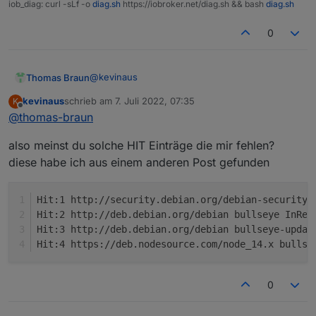
iob_diag: curl -sLf -o
diag.sh
https://iobroker.net/diag.sh && bash
diag.sh
0
@
kevinaus
Thomas Braun
kevinaus
schrieb am
7. Juli 2022, 07:35
K
Das Linux-Grundsystem.
zuletzt editiert von
Offline
@
thomas-braun
also meinst du solche HIT Einträge die mir fehlen?
diese habe ich aus einem anderen Post gefunden
Hit:1 http://security.debian.org/debian-security 
Hit:2 http://deb.debian.org/debian bullseye InRel
Hit:3 http://deb.debian.org/debian bullseye-updat
Hit:4 https://deb.nodesource.com/node_14.x bullse
0