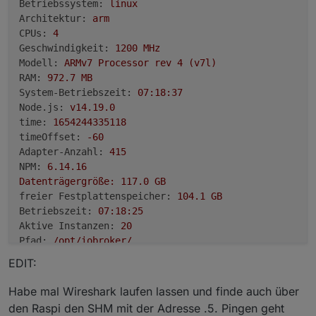
Betriebssystem:
linux
Architektur:
arm
CPUs:
4
Geschwindigkeit:
1200 
MHz
Modell:
ARMv7
Processor
rev
4
(v7l)
RAM:
972.7
MB
System-Betriebszeit:
07
:18:37
Node.js:
v14.19.0
time:
1654244335118
timeOffset:
-60
Adapter-Anzahl:
415
NPM:
6.14
.16
Datenträgergröße:
117.0
GB
freier Festplattenspeicher:
104.1
GB
Betriebszeit:
07
:18:25
Aktive Instanzen:
20
Pfad:
/opt/iobroker/
EDIT:
Habe mal Wireshark laufen lassen und finde auch über
den Raspi den SHM mit der Adresse .5. Pingen geht