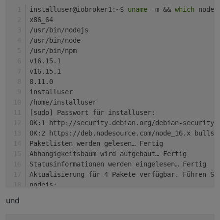
installuser@iobroker1:~$ 
uname
 -m && 
which
 nodej
x86_64
/usr/bin/nodejs
/usr/bin/node
/usr/bin/npm
v16.15.1
v16.15.1
8.11.0
installuser
/home/installuser
[sudo] Passwort für installuser:
OK:1 http://security.debian.org/debian-security 
OK:2 https://deb.nodesource.com/node_16.x bullse
Paketlisten werden gelesen… Fertig
Abhängigkeitsbaum wird aufgebaut… Fertig
Statusinformationen werden eingelesen… Fertig
Aktualisierung für 4 Pakete verfügbar. Führen Si
nodejs:
  Installiert:           16.15.1-deb-1nodesource
und
  Installationskandidat: 16.15.1-deb-1nodesource
  Versionstabelle: