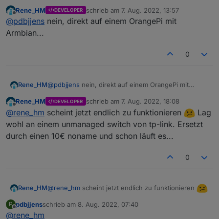
könnte?
Läuft iobroker in einem container oder VM?
	2022-08-07 11:49:40.584	debug	Objects 
Rene_HM
schrieb am
7. Aug. 2022, 13:57
DEVELOPER
zuletzt editiert von
	2022-08-07 11:49:40.506	debug	Objects 
Offline
@
pdbjjens
nein, direkt auf einem OrangePi mit
	2022-08-07 11:49:40.504	debug	Objects 
Armbian...
	2022-08-07 11:49:40.501	debug	Objects 
0
Rene_HM
@
pdbjjens
nein, direkt auf einem OrangePi mit
Armbian...
Rene_HM
schrieb am
7. Aug. 2022, 18:08
DEVELOPER
zuletzt editiert von
Offline
@
rene_hm
scheint jetzt endlich zu funktionieren
Lag
wohl an einem unmanaged switch von tp-link. Ersetzt
durch einen 10€ noname und schon läuft es...
0
@
rene_hm
scheint jetzt endlich zu funktionieren
Rene_HM
Lag wohl an einem unmanaged switch von tp-link.
pdbjjens
schrieb am
8. Aug. 2022, 07:40
P
Ersetzt durch einen 10€ noname und schon läuft
zuletzt editiert von
Offline
@
rene_hm
es...