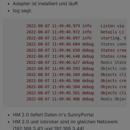
Adapter ist installiert und läuft
log sagt:
2022-08-07 11:49:40.974	
info
Listen
via
U
2022-08-07 11:49:40.972	
info
Details
L1
t
2022-08-07 11:49:40.897	
info
starting.
Ve
2022-08-07 11:49:40.684	
debug
States conne
2022-08-07 11:49:40.650	
debug
States
creat
2022-08-07 11:49:40.648	
debug
States
creat
2022-08-07 11:49:40.627	
debug
Redis States
2022-08-07 11:49:40.593	
debug
Objects conn
2022-08-07 11:49:40.584	
debug
Objects
clie
2022-08-07 11:49:40.506	
debug
Objects
crea
2022-08-07 11:49:40.504	
debug
Objects
crea
2022-08-07 11:49:40.501	
debug
Objects
clie
2022-08-07 11:49:40.406	
debug
Redis Object
HM 2.0 liefert Daten in's SunnyPortal
HM 2.0 und iobroker sind im gleichen Netzwerk
(192.168.3.43 und 192.168.3.44)