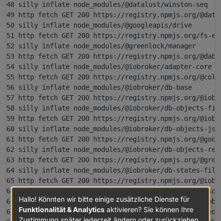
48 silly inflate node_modules/@datalust/winston-seq

49 http fetch GET 200 https://registry.npmjs.org/@data
50 silly inflate node_modules/@googleapis/drive

51 http fetch GET 200 https://registry.npmjs.org/fs-ext
52 silly inflate node_modules/@greenlock/manager

53 http fetch GET 200 https://registry.npmjs.org/@dabh%
54 silly inflate node_modules/@iobroker/adapter-core

55 http fetch GET 200 https://registry.npmjs.org/@color
56 silly inflate node_modules/@iobroker/db-base

57 http fetch GET 200 https://registry.npmjs.org/@iobr
58 silly inflate node_modules/@iobroker/db-objects-file
59 http fetch GET 200 https://registry.npmjs.org/@iobro
60 silly inflate node_modules/@iobroker/db-objects-json
61 http fetch GET 200 https://registry.npmjs.org/@googl
62 silly inflate node_modules/@iobroker/db-objects-redi
63 http fetch GET 200 https://registry.npmjs.org/@green
64 silly inflate node_modules/@iobroker/db-states-file

65 http fetch GET 200 https://registry.npmjs.org/@iobr
66 silly inflate node_modules/@iobroker/db-states-jsonl
Hallo! Könnten wir bitte einige zusätzliche Dienste für
67 http fetch GET 200 https://registry.npmjs.org/@iobr
Funktionalität & Analytics
aktivieren? Sie können Ihre
68 silly inflate node_modules/@iobroker/db-states-redis
Zustimmung später jederzeit ändern oder zurückziehen.