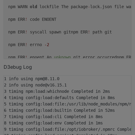
npm WARN 
old
 lockfile The package
-
lock.json file was
npm ERR
!
 code ENOENT

npm ERR
!
 syscall spawn gitnpm ERR
!
 path git

npm ERR
!
 errno 
-2
npm ERR
!
 enoent An 
unknown
 git error occurrednpm ERR
D3ebug Log
npm ERR
!
 A complete log 
of
 this run can be found 
in
:
1 info using npm@8.11.0

host.iobroker1 Cannot install iobroker
-
community
-
ada
2 info using node@v16.15.1

3 timing npm:load:whichnode Completed in 2ms

ERROR: Process exited 
with
 code 
25
4 timing config:load:defaults Completed in 8ms

5 timing config:load:file:/usr/lib/node_modules/npm/npm
6 timing config:load:builtin Completed in 52ms

7 timing config:load:cli Completed in 8ms

8 timing config:load:env Completed in 1ms

9 timing config:load:file:/opt/iobroker/.npmrc Complete