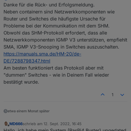
Danke für die Rück- und Erfolgsmeldung.
Neben containern sind Netzwerkkomponenten wie
Router und Switches die häufigste Ursache für
Probleme bei der Kommunikation mit dem SHM.
Obwohl das SHM-Protokoll erfordert, dass alle
Netzwerkkomponenten IGMP V3 unterstützen, empfiehlt
SMA, IGMP V3-Snooping in Switches auszuschalten.
https://manuals.sma.de/HM-20/de-
DE/7288798347.html
Am besten funktioniert das Protokoll aber mit
"dummen" Switches - wie in Deinem Fall wieder
bestätigt wurde.
1
etwa einem Monat später
MD666
schrieb am
12. Sept. 2022, 16:45
zuletzt editiert von
Offline
Hallo, ich habe mein System (RasPi4 Buster) upgedated