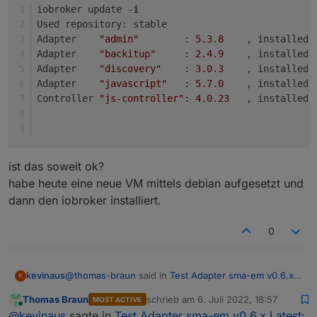
 *** 16.15.1-deb-1nodesource1 500
iobroker update -
i
        500 https://deb.nodesource.com/node_16.x
Used repository: stable
        100 /var/lib/dpkg/status
Adapter    
"admin"
        : 
5.3
.
8
    , installed 
     12.22.12~dfsg-1~deb11u1 500
Adapter    
"backitup"
     : 
2.4
.
9
    , installed 
        500 http://security.debian.org/debian-se
Adapter    
"discovery"
    : 
3.0
.
3
    , installed 
installuser@iobroker1:~$
Adapter    
"javascript"
   : 
5.7
.
0
    , installed 
Controller 
"js-controller"
: 
4.0
.
23
   , installed 
ist das soweit ok?
habe heute eine neue VM mittels debian aufgesetzt und
dann den iobroker installiert.
0
@
thomas-braun
said in
Test Adapter sma-em v0.6.x
kevinaus
K
Latest
:
Thomas Braun
schrieb am
6. Juli 2022, 18:57
MOST ACTIVE
zuletzt editiert von
Online
uname -m && which nodejs node npm && nodejs
@
kevinaus
sagte in
Test Adapter sma-em v0.6.x Latest
: