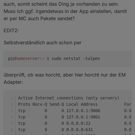
auch, somit scheint das Ding ja vorhanden zu sein.
Muss ich ggf. irgendetwas in der App einstellen, damit
er per MC auch Pakete sendet?
EDIT2:
Selbstverständlich auch schon per
pi
@homeserver
:~
$
sudo netstat -tulpen
überprüft, ob was horcht, aber hier horcht nur der EM
Adapter:
Active Internet connections (only servers)
Proto Recv-Q Send-Q Local Address           Fore
tcp        0      0 127.0.0.1:9000          0.0.
tcp        0      0 127.0.0.1:9001          0.0.
tcp        0      0 0.0.0.0:22              0.0.
tcp        0      0 0.0.0.0:631             0.0.