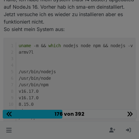
auf NodeJs 16. Vorher hab ich sma-em deinstalliert.
Jetzt versuche ich es wieder zu installieren aber es
funktioniert nicht.
So sieht mein System aus:
uname
 -m && 
which
 nodejs node npm && nodejs -v &
armv7l
/usr/bin/nodejs
/usr/bin/node
/usr/bin/npm
v16.17.0
v16.17.0
8.15.0
pi
176 von 392
/home/pi
OK:1 http://archive.raspberrypi.org/debian buste
OK:2 http://raspbian.raspberrypi.org/raspbian bu
OK:3 https://repos.influxdata.com/debian buster 