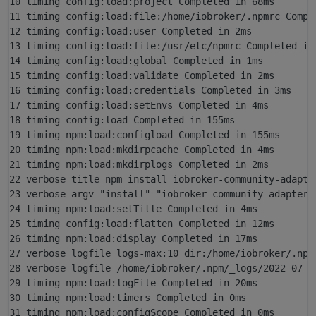
10 timing config:load:project Completed in 68ms

11 timing config:load:file:/home/iobroker/.npmrc Comple
12 timing config:load:user Completed in 2ms

13 timing config:load:file:/usr/etc/npmrc Completed in 
14 timing config:load:global Completed in 1ms

15 timing config:load:validate Completed in 2ms

16 timing config:load:credentials Completed in 3ms

17 timing config:load:setEnvs Completed in 4ms

18 timing config:load Completed in 155ms

19 timing npm:load:configload Completed in 155ms

20 timing npm:load:mkdirpcache Completed in 4ms

21 timing npm:load:mkdirplogs Completed in 2ms

22 verbose title npm install iobroker-community-adapter
23 verbose argv "install" "iobroker-community-adapters/
24 timing npm:load:setTitle Completed in 4ms

25 timing config:load:flatten Completed in 12ms

26 timing npm:load:display Completed in 17ms

27 verbose logfile logs-max:10 dir:/home/iobroker/.npm/
28 verbose logfile /home/iobroker/.npm/_logs/2022-07-06
29 timing npm:load:logFile Completed in 20ms

30 timing npm:load:timers Completed in 0ms

31 timing npm:load:configScope Completed in 0ms
