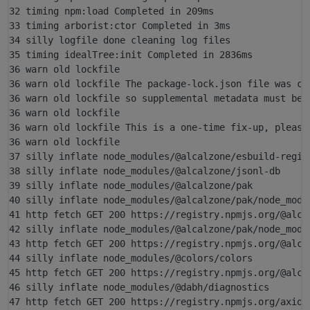
32 timing npm:load Completed in 209ms

33 timing arborist:ctor Completed in 3ms

34 silly logfile done cleaning log files

35 timing idealTree:init Completed in 2836ms

36 warn old lockfile

36 warn old lockfile The package-lock.json file was cre
36 warn old lockfile so supplemental metadata must be f
36 warn old lockfile

36 warn old lockfile This is a one-time fix-up, please 
36 warn old lockfile

37 silly inflate node_modules/@alcalzone/esbuild-regist
38 silly inflate node_modules/@alcalzone/jsonl-db

39 silly inflate node_modules/@alcalzone/pak

40 silly inflate node_modules/@alcalzone/pak/node_modul
41 http fetch GET 200 https://registry.npmjs.org/@alca
42 silly inflate node_modules/@alcalzone/pak/node_modul
43 http fetch GET 200 https://registry.npmjs.org/@alca
44 silly inflate node_modules/@colors/colors

45 http fetch GET 200 https://registry.npmjs.org/@alcal
46 silly inflate node_modules/@dabh/diagnostics

47 http fetch GET 200 https://registry.npmjs.org/axios 