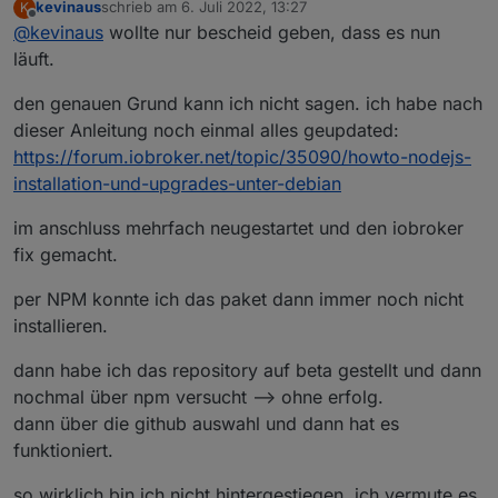
kevinaus
schrieb am
6. Juli 2022, 13:27
K
zuletzt editiert von
Offline
@
kevinaus
wollte nur bescheid geben, dass es nun
läuft.
den genauen Grund kann ich nicht sagen. ich habe nach
dieser Anleitung noch einmal alles geupdated:
https://forum.iobroker.net/topic/35090/howto-nodejs-
installation-und-upgrades-unter-debian
im anschluss mehrfach neugestartet und den iobroker
fix gemacht.
per NPM konnte ich das paket dann immer noch nicht
installieren.
dann habe ich das repository auf beta gestellt und dann
nochmal über npm versucht --> ohne erfolg.
dann über die github auswahl und dann hat es
funktioniert.
so wirklich bin ich nicht hintergestiegen. ich vermute es