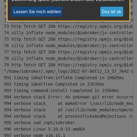
69 http fetch GET 200 https://registry.npmjs.org/@iobr
70 silly inflate node_modules/@iobroker/js-controller-a
Lassen Sie mich wählen
Das ist ok
71 http fetch GET 200 https://registry.npmjs.org/@iobr
72 silly inflate node_modules/@iobroker/js-controller-c
73 http fetch GET 200 https://registry.npmjs.org/@iobr
74 silly inflate node_modules/@iobroker/js-controller-c
75 http fetch GET 200 https://registry.npmjs.org/@iobr
76 silly inflate node_modules/@iobroker/js-controller-c
77 http fetch GET 200 https://registry.npmjs.org/@iobr
78 silly inflate node_modules/@iobroker/js-controller-c
79 http fetch GET 200 https://registry.npmjs.org/@iobr
"/home/iobroker/.npm/_logs/2022-07-06T12_13_57_764Z-de
991 timing idealTree:inflate Completed in 20605ms

992 timing idealTree Completed in 23535ms

993 timing command:install Completed in 23560ms

994 verbose stack Error: An unknown git error occurred

994 verbose stack     at makeError (/usr/lib/node_modu
994 verbose stack     at /usr/lib/node_modules/npm/nod
994 verbose stack     at processTicksAndRejections (no
995 verbose cwd /opt/iobroker

996 verbose Linux 5.10.0-15-amd64

997 verbose node v16.15.1
