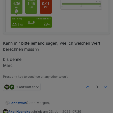
Kann mir bitte jemand sagen, wie ich welchen Wert
berechnen muss ??
bis denne
Marc
Press any key to continue or any other to quit
P
2 Antworten
0
Guten Morgen,
Fenriswolf
Axel Koeneke
schrieb am
23. Juni 2022, 07:39
ich stehe anscheinend mächtig auf den Schlauch