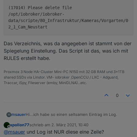
(17014) Please delete file
/opt/iobroker/iobroker-
data/scripte/80_Infrastruktur/Kameras/Vorgarten/0
2_1_Cam_Neustart
Das Verzeichnis, was da angegeben ist stammt von der
Spiegelung Einstellung. Das Script ist das, was ich mit
RULES erstellt habe.
Proxmox 3 Node HA-Cluster Mini-PC N150 mit 32 GB RAM und 3x1TB
shared SSDs via Linstor. VM- iobroker ,OpenCCU / LXC - Adguard,
Traccar, iSpy, Fileserver (emby, MiniDLNA)...etc.
0
Hi...ich habe so einen seltsamen Eintrag im Log.
msauer
M
apollon77
schrieb am
2. März 2021, 10:40
zuletzt editiert von
Offline
@
msauer
und Log ist NUR diese eine Zeile?
Das Verzeichnis, was da angegeben ist stammt von