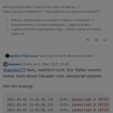
der Spiegelung Einstellung. Das Script ist das, was ich
Beitrag hat geholfen? Votet rechts unten im Beitrag :-)
mit RULES erstellt habe.
https://paypal.me/Apollon77 / https://github.com/sponsors/Apollon77
Debug-Log für Instanz einschalten? Admin -> Instanzen ->
Expertenmodus -> Instanz aufklappen - Loglevel ändern
Logfiles auf Platte /opt/iobroker/log/… nutzen, Admin schneidet
Zeilen ab
0
apollon77
@
msauer
und Log ist NUR diese eine Zeile?
msauer
schrieb am
2. März 2021, 10:45
M
zuletzt editiert von
Offline
@
apollon77
Nein, natürlich nicht. Der Fehler kommt
immer nach einem Neustart vom Javascript adapter.
hier ein Auszug:
2021-03-02 11:42:36.110 - info:
javascript.0
(8715)
2021-03-02 11:42:36.115 - info:
javascript.0
(8715)
2021-03-02 11:42:36.116 - info:
javascript.0
(8715)