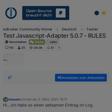
Weiter zum Inhalt
ioBroker Community Home
Deutsch
Tester
Test Javascript-Adapter 5.0.7 - RULES
Verschoben
Tester
rules
113
25
28.0k
31
Anmelden zum Antworten
msauer
schrieb am
2. März 2021, 10:11
M
zuletzt editiert von
Offline
Hi...ich habe so einen seltsamen Eintrag im Log.