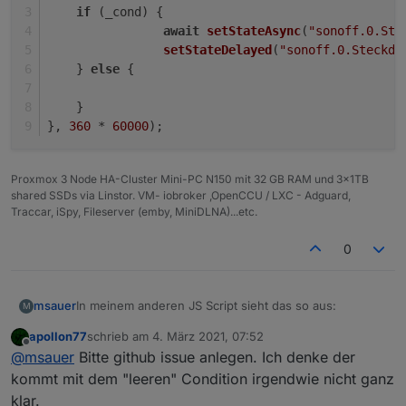
if
 (_cond) {
await
setStateAsync
(
"sonoff.0.Ste
setStateDelayed
(
"sonoff.0.Steckdo
    } 
else
 {
    }
}, 
360
 * 
60000
);
Proxmox 3 Node HA-Cluster Mini-PC N150 mit 32 GB RAM und 3x1TB
shared SSDs via Linstor. VM- iobroker ,OpenCCU / LXC - Adguard,
Traccar, iSpy, Fileserver (emby, MiniDLNA)...etc.
0
In meinem anderen JS Script sieht das so aus:
msauer
M
apollon77
schrieb am
4. März 2021, 07:52
schedule("*/60 * * * *", async function () {

zuletzt editiert von
Offline
@
msauer
Bitte github issue anlegen. Ich denke der
  setState("sonoff.0.Steckdose04.POWER1"/*Stec
als Rules:
  setStateDelayed("sonoff.0.Steckdose04.POWER
kommt mit dem "leeren" Condition irgendwie nicht ganz
klar.