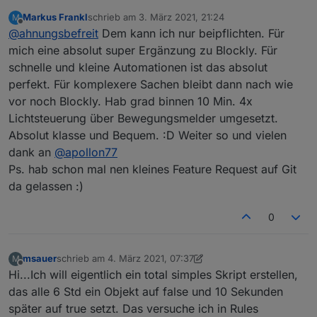
Testserver die neue Version installiert und es
Markus Frankl
schrieb am
3. März 2021, 21:24
M
lief von Anfang an ohne Probleme. Auch das
Super Arbeit, vielen Dank!
zuletzt editiert von
Offline
@
ahnungsbefreit
Dem kann ich nur beipflichten. Für
Erstellen von Rules hat problemlos (an einem
einfachen Beispiel) geklappt. Tolles neues
mich eine absolut super Ergänzung zu Blockly. Für
Feature, das hätte mir den Einstieg echt
schnelle und kleine Automationen ist das absolut
erleichtert!
perfekt. Für komplexere Sachen bleibt dann nach wie
vor noch Blockly. Hab grad binnen 10 Min. 4x
Lichtsteuerung über Bewegungsmelder umgesetzt.
Absolut klasse und Bequem. :D Weiter so und vielen
dank an
@
apollon77
Ps. hab schon mal nen kleines Feature Request auf Git
da gelassen :)
0
msauer
schrieb am
4. März 2021, 07:37
M
zuletzt editiert von msauer
3. Apr. 2021, 08:37
Offline
Hi...Ich will eigentlich ein total simples Skript erstellen,
das alle 6 Std ein Objekt auf false und 10 Sekunden
später auf true setzt. Das versuche ich in Rules