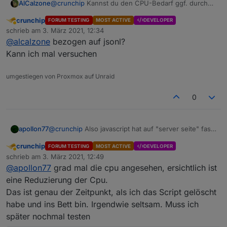
AlCalzone
@
crunchip
Kannst du den CPU-Bedarf ggf. durch
stoppen einzelner Adapter eingrenzen?
crunchip
FORUM TESTING
MOST ACTIVE
DEVELOPER
Abwesend
schrieb am
3. März 2021, 12:34
zuletzt editiert von
@
alcalzone
bezogen auf jsonl?
Kann ich mal versuchen
umgestiegen von Proxmox auf Unraid
0
apollon77
@
crunchip
Also javascript hat auf "server seite" fast
keine Änderungen bekommen... also eher
crunchip
FORUM TESTING
MOST ACTIVE
DEVELOPER
unwahrscheinlich
Abwesend
schrieb am
3. März 2021, 12:49
zuletzt editiert von
@
apollon77
grad mal die cpu angesehen, ersichtlich ist
eine Reduzierung der Cpu.
Das ist genau der Zeitpunkt, als ich das Script gelöscht
habe und ins Bett bin. Irgendwie seltsam. Muss ich
später nochmal testen