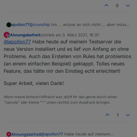
0
apollon77
@
crunchip
hm ... wüsse an sich nicht ... aber müsste
man nochmal nachstellen
Ahnungsbefreit
schrieb am
3. März 2021, 16:37
A
zuletzt editiert von
Offline
@
apollon77
Habe heute auf meinem Testserver die
neue Version installiert und es lief von Anfang an ohne
Probleme. Auch das Erstellen von Rules hat problemlos
(an einem einfachen Beispiel) geklappt. Tolles neues
Feature, das hätte mir den Einstieg echt erleichtert!
Super Arbeit, vielen Dank!
Wenn meine Antwort hilfreich war, dürft Ihr das gerne durch einen
"Upvote" (der kleine "^" unten rechts) zum Ausdruck bringen.
1
@
apollon77
Habe heute auf meinem
Ahnungsbefreit
A