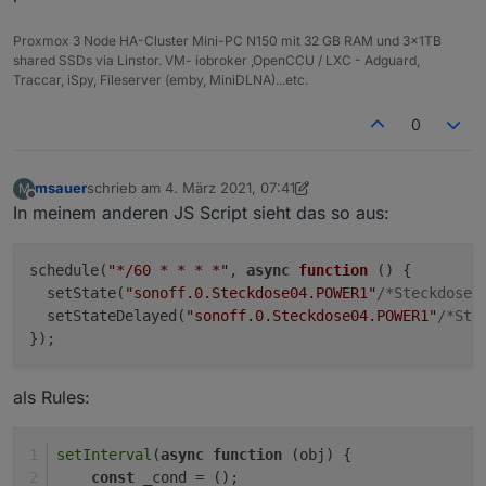
Proxmox 3 Node HA-Cluster Mini-PC N150 mit 32 GB RAM und 3x1TB
shared SSDs via Linstor. VM- iobroker ,OpenCCU / LXC - Adguard,
Traccar, iSpy, Fileserver (emby, MiniDLNA)...etc.
0
msauer
schrieb am
4. März 2021, 07:41
M
zuletzt editiert von msauer
3. Apr. 2021, 08:41
Offline
In meinem anderen JS Script sieht das so aus:
schedule(
"*/60 * * * *"
, 
async
function
 ()
 {

  setState(
"sonoff.0.Steckdose04.POWER1"
/*Steckdose0
  setStateDelayed(
"sonoff.0.Steckdose04.POWER1"
/*Ste
als Rules:
setInterval
(
async
function
 (
obj
) {
const
 _cond = ();