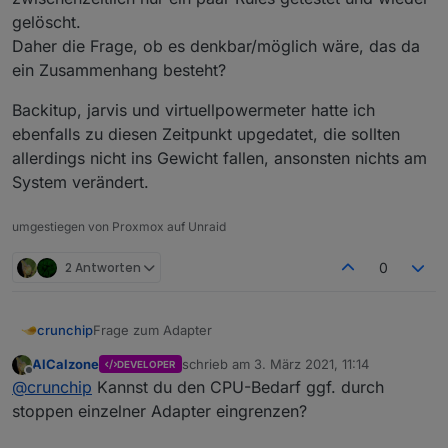
gelöscht.
Daher die Frage, ob es denkbar/möglich wäre, das da
ein Zusammenhang besteht?
Backitup, jarvis und virtuellpowermeter hatte ich
ebenfalls zu diesen Zeitpunkt upgedatet, die sollten
allerdings nicht ins Gewicht fallen, ansonsten nichts am
System verändert.
umgestiegen von Proxmox auf Unraid
2 Antworten
0
Frage zum Adapter
crunchip
AlCalzone
schrieb am
3. März 2021, 11:14
DEVELOPER
Im Zusammenhang mit der Umstellung von Redis auf
zuletzt editiert von
Offline
@
crunchip
Kannst du den CPU-Bedarf ggf. durch
jsonl hatte ich im anderen Thread ja schon
geschrieben, das ich dadurch einen Anstieg der Cpu
Nun ist mir aufgefallen, seit Installation javascript v5.x
stoppen einzelner Adapter eingrenzen?
von 15% auf 30% hatte.
habe ich einen erneuten Anstieg um weitere fast
15% bemerkt. Aktuelle liege ich also bei rund 45%
Backitup, jarvis und virtuellpowermeter hatte ich