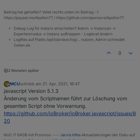
setInterval(async function (obj) {

    const _cond = ();

Beitrag hat geholfen? Votet rechts unten im Beitrag :-)
    if (_cond) {

https://paypal.me/Apollon77 / https://github.com/sponsors/Apollon77
		await setStateAsync("sonoff.0.Steckd
		setStateDelayed("sonoff.0.Steckdose0
Debug-Log für Instanz einschalten? Admin -> Instanzen ->
    } else {

Expertenmodus -> Instanz aufklappen - Loglevel ändern
Logfiles auf Platte /opt/iobroker/log/… nutzen, Admin schneidet
    }

Zeilen ab
0
2 Monaten später
MCU
schrieb am
21. Apr. 2021, 16:47
M
zuletzt editiert von
Offline
javascript Version 5.1.3
Änderung vom Scriptnamen führt zur Löschung vom
gesamten Script ohne Vorwarnung.
https://github.com/ioBroker/ioBroker.javascript/issues/8
20
NUC i7 64GB mit Proxmox ----
Jarvis Infos
Aktualisierungen der Doku auf