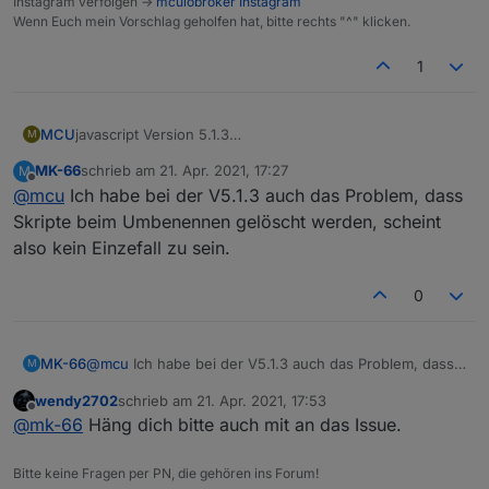
Instagram verfolgen ->
mcuiobroker Instagram
Wenn Euch mein Vorschlag geholfen hat, bitte rechts "^" klicken.
1
MCU
javascript Version 5.1.3
M
Änderung vom Scriptnamen führt zur Löschung vom
MK-66
schrieb am
21. Apr. 2021, 17:27
M
gesamten Script ohne Vorwarnung.
zuletzt editiert von
Offline
@
mcu
Ich habe bei der V5.1.3 auch das Problem, dass
https://github.com/ioBroker/ioBroker.javascript/issues/82
0
Skripte beim Umbenennen gelöscht werden, scheint
also kein Einzefall zu sein.
0
MK-66
@
mcu
Ich habe bei der V5.1.3 auch das Problem, dass
M
Skripte beim Umbenennen gelöscht werden, scheint
wendy2702
schrieb am
21. Apr. 2021, 17:53
also kein Einzefall zu sein.
zuletzt editiert von
Offline
@
mk-66
Häng dich bitte auch mit an das Issue.
Bitte keine Fragen per PN, die gehören ins Forum!