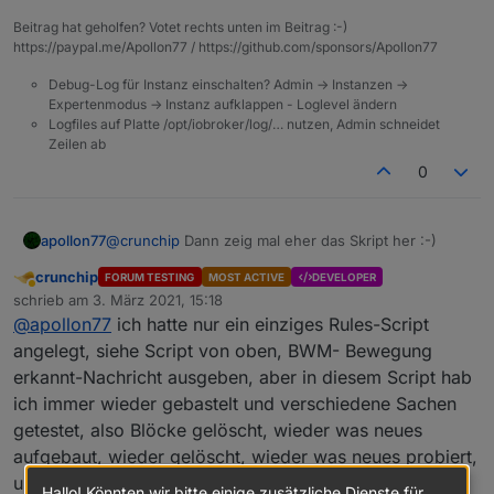
Beitrag hat geholfen? Votet rechts unten im Beitrag :-)
https://paypal.me/Apollon77 / https://github.com/sponsors/Apollon77
Debug-Log für Instanz einschalten? Admin -> Instanzen ->
Expertenmodus -> Instanz aufklappen - Loglevel ändern
Logfiles auf Platte /opt/iobroker/log/… nutzen, Admin schneidet
Zeilen ab
0
apollon77
@
crunchip
Dann zeig mal eher das Skript her :-)
crunchip
FORUM TESTING
MOST ACTIVE
DEVELOPER
Abwesend
schrieb am
3. März 2021, 15:18
zuletzt editiert von
@
apollon77
ich hatte nur ein einziges Rules-Script
angelegt, siehe Script von oben, BWM- Bewegung
erkannt-Nachricht ausgeben, aber in diesem Script hab
ich immer wieder gebastelt und verschiedene Sachen
getestet, also Blöcke gelöscht, wieder was neues
aufgebaut, wieder gelöscht, wieder was neues probiert,
usw.
Hallo! Könnten wir bitte einige zusätzliche Dienste für