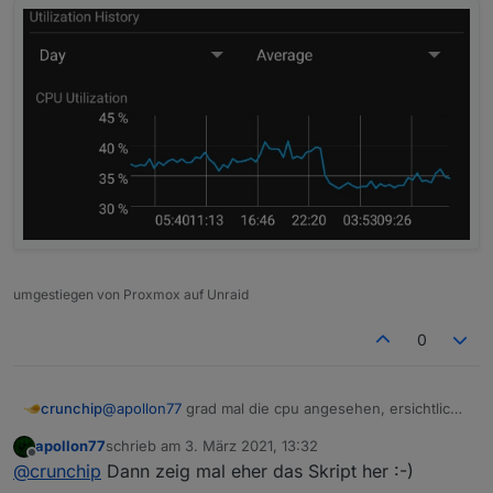
umgestiegen von Proxmox auf Unraid
0
crunchip
@
apollon77
grad mal die cpu angesehen, ersichtlich
ist eine Reduzierung der Cpu.
apollon77
schrieb am
3. März 2021, 13:32
Das ist genau der Zeitpunkt, als ich das Script
zuletzt editiert von
Offline
@
crunchip
Dann zeig mal eher das Skript her :-)
gelöscht habe und ins Bett bin. Irgendwie seltsam.
Muss ich später nochmal testen