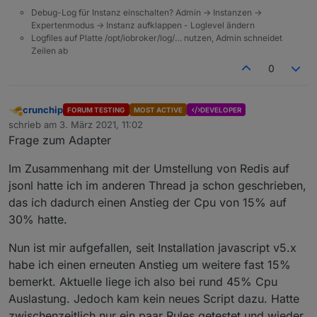
Debug-Log für Instanz einschalten? Admin -> Instanzen ->
2021-03-02 11:42:36.535 - warn: javascript.0 
Expertenmodus -> Instanz aufklappen - Loglevel ändern
2021-03-02 11:42:36.543 - info: javascript.0 
Logfiles auf Platte /opt/iobroker/log/… nutzen, Admin schneidet
2021-03-02 11:42:36.546 - info: javascript.0 
Zeilen ab
2021-03-02 11:42:36.546 - info: javascript.0 
0
crunchip
FORUM TESTING
MOST ACTIVE
DEVELOPER
Abwesend
schrieb am
3. März 2021, 11:02
zuletzt editiert von
Frage zum Adapter
Im Zusammenhang mit der Umstellung von Redis auf
jsonl hatte ich im anderen Thread ja schon geschrieben,
das ich dadurch einen Anstieg der Cpu von 15% auf
30% hatte.
Nun ist mir aufgefallen, seit Installation javascript v5.x
habe ich einen erneuten Anstieg um weitere fast 15%
bemerkt. Aktuelle liege ich also bei rund 45% Cpu
Auslastung. Jedoch kam kein neues Script dazu. Hatte
zwischenzeitlich nur ein paar Rules getestet und wieder