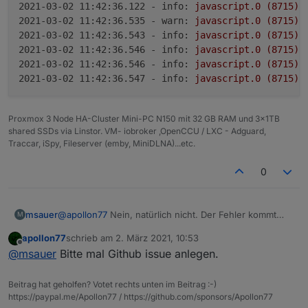
2021-03-02 11:42:36.122 - info:
javascript.0
(8715)
2021-03-02 11:42:36.535 - warn:
javascript.0
(8715)
2021-03-02 11:42:36.543 - info:
javascript.0
(8715)
2021-03-02 11:42:36.546 - info:
javascript.0
(8715)
2021-03-02 11:42:36.546 - info:
javascript.0
(8715)
2021-03-02 11:42:36.547 - info:
javascript.0
(8715)
Proxmox 3 Node HA-Cluster Mini-PC N150 mit 32 GB RAM und 3x1TB
shared SSDs via Linstor. VM- iobroker ,OpenCCU / LXC - Adguard,
Traccar, iSpy, Fileserver (emby, MiniDLNA)...etc.
0
@
apollon77
Nein, natürlich nicht. Der Fehler kommt
msauer
M
immer nach einem Neustart vom Javascript adapter.
apollon77
schrieb am
2. März 2021, 10:53
hier ein Auszug:
zuletzt editiert von
Offline
@
msauer
Bitte mal Github issue anlegen.
2021-03-02 11:42:36.110 - info: javascript.0 
2021-03-02 11:42:36.115 - info: javascript.0 
Beitrag hat geholfen? Votet rechts unten im Beitrag :-)
2021-03-02 11:42:36.116 - info: javascript.0 
https://paypal.me/Apollon77 / https://github.com/sponsors/Apollon77
2021-03-02 11:42:36.122 - info: javascript.0 