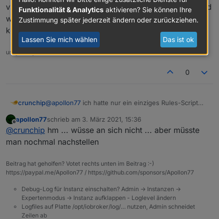
vllt hat sich dadurch auch etwas "hochgeschaukelt" und
Funktionalität & Analytics
aktivieren? Sie können Ihre
wurde erst beendet durchs löschen des Scripts. Hab
Zustimmung später jederzeit ändern oder zurückziehen.
keine Ahnung, ob soetwas möglich wäre.
Lassen Sie mich wählen
Das ist ok
umgestiegen von Proxmox auf Unraid
0
crunchip
@
apollon77
ich hatte nur ein einziges Rules-Script
angelegt, siehe Script von oben, BWM- Bewegung
apollon77
schrieb am
3. März 2021, 15:36
erkannt-Nachricht ausgeben, aber in diesem Script
zuletzt editiert von
Offline
@
crunchip
hm ... wüsse an sich nicht ... aber müsste
hab ich immer wieder gebastelt und verschiedene
Sachen getestet, also Blöcke gelöscht, wieder was
man nochmal nachstellen
neues aufgebaut, wieder gelöscht, wieder was
neues probiert, usw.
Beitrag hat geholfen? Votet rechts unten im Beitrag :-)
vllt hat sich dadurch auch etwas "hochgeschaukelt"
https://paypal.me/Apollon77 / https://github.com/sponsors/Apollon77
und wurde erst beendet durchs löschen des Scripts.
Hab keine Ahnung, ob soetwas möglich wäre.
Debug-Log für Instanz einschalten? Admin -> Instanzen ->
Expertenmodus -> Instanz aufklappen - Loglevel ändern
Logfiles auf Platte /opt/iobroker/log/… nutzen, Admin schneidet
Zeilen ab