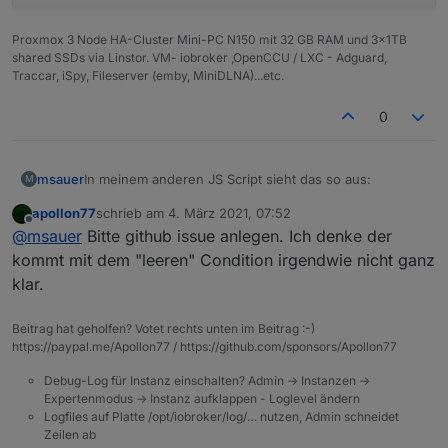
Proxmox 3 Node HA-Cluster Mini-PC N150 mit 32 GB RAM und 3x1TB
shared SSDs via Linstor. VM- iobroker ,OpenCCU / LXC - Adguard,
Traccar, iSpy, Fileserver (emby, MiniDLNA)...etc.
0
In meinem anderen JS Script sieht das so aus:
msauer
M
apollon77
schrieb am
4. März 2021, 07:52
schedule("*/60 * * * *", async function () {

zuletzt editiert von
Offline
@
msauer
Bitte github issue anlegen. Ich denke der
  setState("sonoff.0.Steckdose04.POWER1"/*Stec
als Rules:
  setStateDelayed("sonoff.0.Steckdose04.POWER
kommt mit dem "leeren" Condition irgendwie nicht ganz
klar.
setInterval(async function (obj) {

    const _cond = ();

Beitrag hat geholfen? Votet rechts unten im Beitrag :-)
    if (_cond) {

https://paypal.me/Apollon77 / https://github.com/sponsors/Apollon77
		await setStateAsync("sonoff.0.Steckd
		setStateDelayed("sonoff.0.Steckdose0
Debug-Log für Instanz einschalten? Admin -> Instanzen ->
    } else {

Expertenmodus -> Instanz aufklappen - Loglevel ändern
Logfiles auf Platte /opt/iobroker/log/… nutzen, Admin schneidet
    }

Zeilen ab