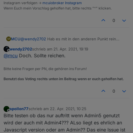
Instagram verfolgen ->
mcuiobroker Instagram
Wenn Euch mein Vorschlag geholfen hat, bitte rechts "^" klicken.
0
MCU
@
wendy2702
Hab es mit in den anderen Punkt rein
M
geschrieben. Reicht das nicht?
wendy2702
schrieb am
21. Apr. 2021, 19:19
zuletzt editiert von
Offline
@
mcu
Doch. Sollte reichen.
Bitte keine Fragen per PN, die gehören ins Forum!
Benutzt das Voting rechts unten im Beitrag wenn er euch geholfen hat.
0
apollon77
schrieb am
22. Apr. 2021, 10:25
zuletzt editiert von
Offline
Bitte testen ob das nur auftritt wenn Admin5 genutzt
wird der auch mit Admin4??? ALso liegt es ehrlich an
Javascript version oder am Admin?? Das eine Issue ist