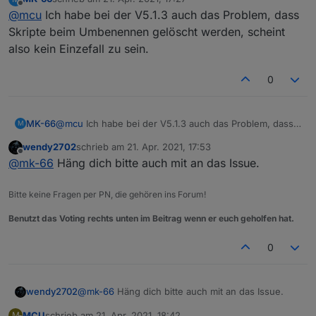
gesamten Script ohne Vorwarnung.
zuletzt editiert von
Offline
@
mcu
Ich habe bei der V5.1.3 auch das Problem, dass
https://github.com/ioBroker/ioBroker.javascript/issues/82
0
Skripte beim Umbenennen gelöscht werden, scheint
also kein Einzefall zu sein.
0
MK-66
@
mcu
Ich habe bei der V5.1.3 auch das Problem, dass
M
Skripte beim Umbenennen gelöscht werden, scheint
wendy2702
schrieb am
21. Apr. 2021, 17:53
also kein Einzefall zu sein.
zuletzt editiert von
Offline
@
mk-66
Häng dich bitte auch mit an das Issue.
Bitte keine Fragen per PN, die gehören ins Forum!
Benutzt das Voting rechts unten im Beitrag wenn er euch geholfen hat.
0
wendy2702
@
mk-66
Häng dich bitte auch mit an das Issue.
MCU
schrieb am
21. Apr. 2021, 18:42
M