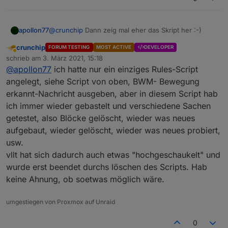
apollon77
@
crunchip
Dann zeig mal eher das Skript her :-)
crunchip
FORUM TESTING
MOST ACTIVE
DEVELOPER
Abwesend
schrieb am
3. März 2021, 15:18
zuletzt editiert von
@
apollon77
ich hatte nur ein einziges Rules-Script
angelegt, siehe Script von oben, BWM- Bewegung
erkannt-Nachricht ausgeben, aber in diesem Script hab
ich immer wieder gebastelt und verschiedene Sachen
getestet, also Blöcke gelöscht, wieder was neues
aufgebaut, wieder gelöscht, wieder was neues probiert,
usw.
vllt hat sich dadurch auch etwas "hochgeschaukelt" und
wurde erst beendet durchs löschen des Scripts. Hab
keine Ahnung, ob soetwas möglich wäre.
umgestiegen von Proxmox auf Unraid
0