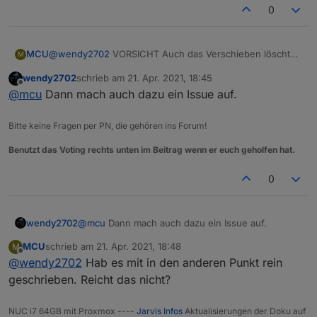
0
@
wendy2702
VORSICHT Auch das Verschieben löscht
MCU
M
ein Script.
wendy2702
schrieb am
21. Apr. 2021, 18:45
zuletzt editiert von
Offline
@
mcu
Dann mach auch dazu ein Issue auf.
Bitte keine Fragen per PN, die gehören ins Forum!
Benutzt das Voting rechts unten im Beitrag wenn er euch geholfen hat.
0
wendy2702
@
mcu
Dann mach auch dazu ein Issue auf.
MCU
schrieb am
21. Apr. 2021, 18:48
M
zuletzt editiert von
Offline
@
wendy2702
Hab es mit in den anderen Punkt rein
geschrieben. Reicht das nicht?
NUC i7 64GB mit Proxmox ----
Jarvis Infos
Aktualisierungen der Doku auf