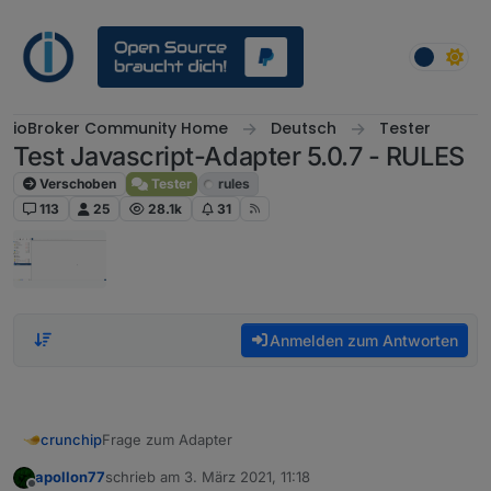
Weiter zum Inhalt
ioBroker Community Home
Deutsch
Tester
Test Javascript-Adapter 5.0.7 - RULES
Verschoben
Tester
rules
113
25
28.1k
31
Anmelden zum Antworten
Frage zum Adapter
crunchip
apollon77
schrieb am
3. März 2021, 11:18
Im Zusammenhang mit der Umstellung von Redis auf
zuletzt editiert von