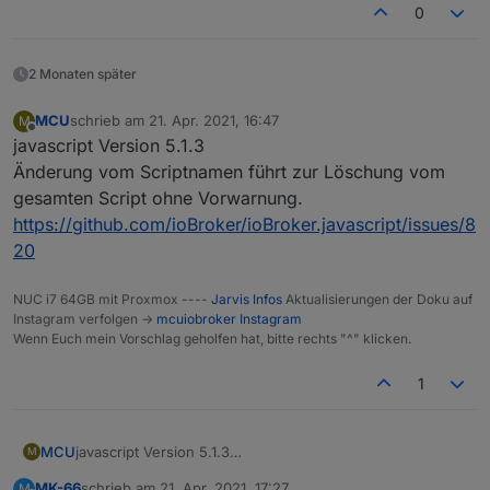
0
2 Monaten später
MCU
schrieb am
21. Apr. 2021, 16:47
M
zuletzt editiert von
Offline
javascript Version 5.1.3
Änderung vom Scriptnamen führt zur Löschung vom
gesamten Script ohne Vorwarnung.
https://github.com/ioBroker/ioBroker.javascript/issues/8
20
NUC i7 64GB mit Proxmox ----
Jarvis Infos
Aktualisierungen der Doku auf
Instagram verfolgen ->
mcuiobroker Instagram
Wenn Euch mein Vorschlag geholfen hat, bitte rechts "^" klicken.
1
MCU
javascript Version 5.1.3
M
Änderung vom Scriptnamen führt zur Löschung vom
MK-66
schrieb am
21. Apr. 2021, 17:27
M