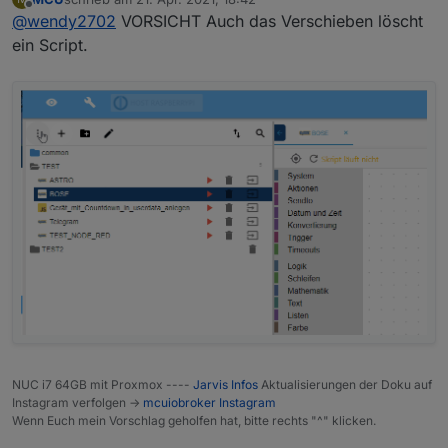
zuletzt editiert von
Offline
@
wendy2702
VORSICHT Auch das Verschieben löscht
ein Script.
NUC i7 64GB mit Proxmox ----
Jarvis Infos
Aktualisierungen der Doku auf
Instagram verfolgen ->
mcuiobroker Instagram
Wenn Euch mein Vorschlag geholfen hat, bitte rechts "^" klicken.