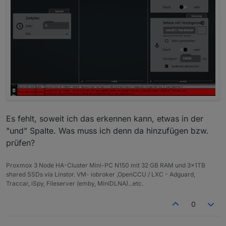
Es fehlt, soweit ich das erkennen kann, etwas in der
"und" Spalte. Was muss ich denn da hinzufügen bzw.
prüfen?
Proxmox 3 Node HA-Cluster Mini-PC N150 mit 32 GB RAM und 3x1TB
shared SSDs via Linstor. VM- iobroker ,OpenCCU / LXC - Adguard,
Traccar, iSpy, Fileserver (emby, MiniDLNA)...etc.
0