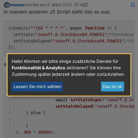
msauer
schrieb am
4. März 2021, 07:41
M
zuletzt editiert von msauer
3. Apr. 2021, 08:41
Offline
In meinem anderen JS Script sieht das so aus:
schedule(
"*/60 * * * *"
, 
async
function
 ()
 {

  setState(
"sonoff.0.Steckdose04.POWER1"
/*Steckdose0
  setStateDelayed(
"sonoff.0.Steckdose04.POWER1"
/*Ste
Hallo! Könnten wir bitte einige zusätzliche Dienste für
als Rules:
Funktionalität & Analytics
aktivieren? Sie können Ihre
Zustimmung später jederzeit ändern oder zurückziehen.
setInterval
(
async
function
 (
obj
) {
Lassen Sie mich wählen
Das ist ok
const
 _cond = ();
if
 (_cond) {
await
setStateAsync
(
"sonoff.0.Ste
setStateDelayed
(
"sonoff.0.Steckdo
    } 
else
 {
    }
}, 
360
 * 
60000
);