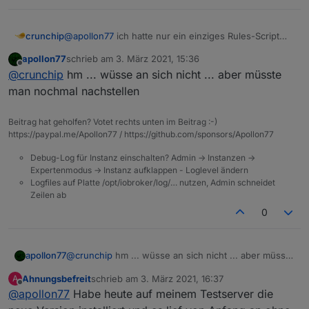
crunchip
@
apollon77
ich hatte nur ein einziges Rules-Script
angelegt, siehe Script von oben, BWM- Bewegung
apollon77
schrieb am
3. März 2021, 15:36
erkannt-Nachricht ausgeben, aber in diesem Script
zuletzt editiert von
Offline
@
crunchip
hm ... wüsse an sich nicht ... aber müsste
hab ich immer wieder gebastelt und verschiedene
Sachen getestet, also Blöcke gelöscht, wieder was
man nochmal nachstellen
neues aufgebaut, wieder gelöscht, wieder was
neues probiert, usw.
Beitrag hat geholfen? Votet rechts unten im Beitrag :-)
vllt hat sich dadurch auch etwas "hochgeschaukelt"
https://paypal.me/Apollon77 / https://github.com/sponsors/Apollon77
und wurde erst beendet durchs löschen des Scripts.
Hab keine Ahnung, ob soetwas möglich wäre.
Debug-Log für Instanz einschalten? Admin -> Instanzen ->
Expertenmodus -> Instanz aufklappen - Loglevel ändern
Logfiles auf Platte /opt/iobroker/log/… nutzen, Admin schneidet
Zeilen ab
0
apollon77
@
crunchip
hm ... wüsse an sich nicht ... aber müsste
man nochmal nachstellen
Ahnungsbefreit
schrieb am
3. März 2021, 16:37
A
zuletzt editiert von
Offline
@
apollon77
Habe heute auf meinem Testserver die