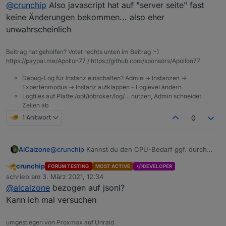
Offline
@
crunchip
Also javascript hat auf "server seite" fast
jsonl hatte ich im anderen Thread ja schon
geschrieben, das ich dadurch einen Anstieg der Cpu
Nun ist mir aufgefallen, seit Installation javascript v5.x
keine Änderungen bekommen... also eher
von 15% auf 30% hatte.
habe ich einen erneuten Anstieg um weitere fast
unwahrscheinlich
15% bemerkt. Aktuelle liege ich also bei rund 45%
Backitup, jarvis und virtuellpowermeter hatte ich
Cpu Auslastung. Jedoch kam kein neues Script dazu.
ebenfalls zu diesen Zeitpunkt upgedatet, die sollten
Beitrag hat geholfen? Votet rechts unten im Beitrag :-)
Hatte zwischenzeitlich nur ein paar Rules getestet
allerdings nicht ins Gewicht fallen, ansonsten nichts
https://paypal.me/Apollon77 / https://github.com/sponsors/Apollon77
und wieder gelöscht.
am System verändert.
Daher die Frage, ob es denkbar/möglich wäre, das
Debug-Log für Instanz einschalten? Admin -> Instanzen ->
da ein Zusammenhang besteht?
Expertenmodus -> Instanz aufklappen - Loglevel ändern
Logfiles auf Platte /opt/iobroker/log/… nutzen, Admin schneidet
Zeilen ab
1 Antwort
0
AlCalzone
@
crunchip
Kannst du den CPU-Bedarf ggf. durch
stoppen einzelner Adapter eingrenzen?
crunchip
FORUM TESTING
MOST ACTIVE
DEVELOPER
Abwesend
schrieb am
3. März 2021, 12:34
zuletzt editiert von
@
alcalzone
bezogen auf jsonl?
Kann ich mal versuchen
umgestiegen von Proxmox auf Unraid