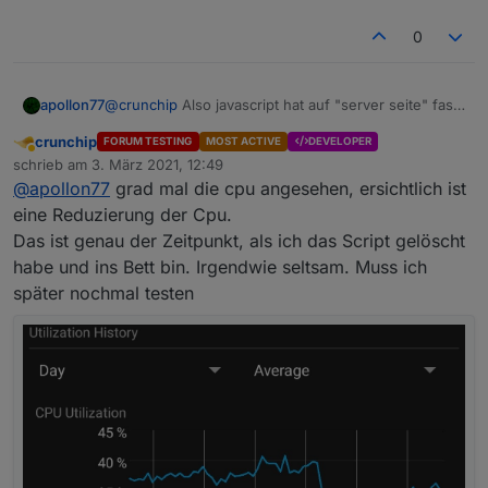
0
apollon77
@
crunchip
Also javascript hat auf "server seite" fast
keine Änderungen bekommen... also eher
crunchip
FORUM TESTING
MOST ACTIVE
DEVELOPER
unwahrscheinlich
Abwesend
schrieb am
3. März 2021, 12:49
zuletzt editiert von
@
apollon77
grad mal die cpu angesehen, ersichtlich ist
eine Reduzierung der Cpu.
Das ist genau der Zeitpunkt, als ich das Script gelöscht
habe und ins Bett bin. Irgendwie seltsam. Muss ich
später nochmal testen