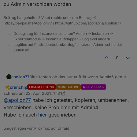
zu Admin verschiben worden
Beitrag hat geholfen? Votet rechts unten im Beitrag :-)
https://paypal.me/Apollon77 / https://github.com/sponsors/Apollon77
Debug-Log für Instanz einschalten? Admin -> Instanzen ->
Expertenmodus -> Instanz aufklappen - Loglevel ändern
Logfiles auf Platte /opt/iobroker/log/… nutzen, Admin schneidet
Zeilen ab
0
apollon77
Bitte testen ob das nur auftritt wenn Admin5 genutzt
wird der auch mit Admin4??? ALso liegt es ehrlich an
crunchip
FORUM TESTING
MOST ACTIVE
DEVELOPER
Javascript version oder am Admin?? Das eine Issue
Abwesend
schrieb am
22. Apr. 2021, 11:31
ist zu Admin verschiben worden
zuletzt editiert von crunchip
@
apollon77
habe ich getestet, kopieren, umbenennen,
verschieben, keine Probleme mit Admin4
Habe ich auch
hier
geschrieben
umgestiegen von Proxmox auf Unraid