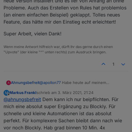
neue Version installiert und es lief von Anfang an ohne
Probleme. Auch das Erstellen von Rules hat problemlos
(an einem einfachen Beispiel) geklappt. Tolles neues
Feature, das hätte mir den Einstieg echt erleichtert!
Super Arbeit, vielen Dank!
Wenn meine Antwort hilfreich war, dürft Ihr das gerne durch einen
"Upvote" (der kleine "^" unten rechts) zum Ausdruck bringen.
1
@
apollon77
Habe heute auf meinem
Ahnungsbefreit
A
Testserver die neue Version installiert und es
Markus Frankl
schrieb am
3. März 2021, 21:24
M
lief von Anfang an ohne Probleme. Auch das
Super Arbeit, vielen Dank!
zuletzt editiert von
Offline
@
ahnungsbefreit
Dem kann ich nur beipflichten. Für
Erstellen von Rules hat problemlos (an einem
einfachen Beispiel) geklappt. Tolles neues
mich eine absolut super Ergänzung zu Blockly. Für
Feature, das hätte mir den Einstieg echt
schnelle und kleine Automationen ist das absolut
erleichtert!
perfekt. Für komplexere Sachen bleibt dann nach wie
vor noch Blockly. Hab grad binnen 10 Min. 4x