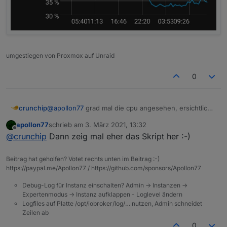
umgestiegen von Proxmox auf Unraid
0
crunchip
@
apollon77
grad mal die cpu angesehen, ersichtlich
ist eine Reduzierung der Cpu.
apollon77
schrieb am
3. März 2021, 13:32
Das ist genau der Zeitpunkt, als ich das Script
zuletzt editiert von
Offline
@
crunchip
Dann zeig mal eher das Skript her :-)
gelöscht habe und ins Bett bin. Irgendwie seltsam.
Muss ich später nochmal testen
Beitrag hat geholfen? Votet rechts unten im Beitrag :-)
https://paypal.me/Apollon77 / https://github.com/sponsors/Apollon77
Debug-Log für Instanz einschalten? Admin -> Instanzen ->
Expertenmodus -> Instanz aufklappen - Loglevel ändern
Logfiles auf Platte /opt/iobroker/log/… nutzen, Admin schneidet
Zeilen ab
0