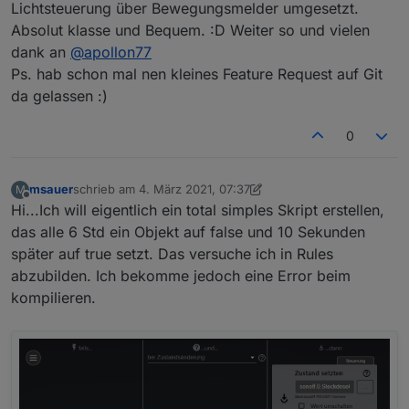
Lichtsteuerung über Bewegungsmelder umgesetzt.
Absolut klasse und Bequem. :D Weiter so und vielen
dank an
@
apollon77
Ps. hab schon mal nen kleines Feature Request auf Git
da gelassen :)
0
msauer
schrieb am
4. März 2021, 07:37
M
zuletzt editiert von msauer
3. Apr. 2021, 08:37
Offline
Hi...Ich will eigentlich ein total simples Skript erstellen,
das alle 6 Std ein Objekt auf false und 10 Sekunden
später auf true setzt. Das versuche ich in Rules
abzubilden. Ich bekomme jedoch eine Error beim
kompilieren.