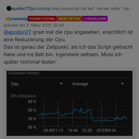
apollon77
@
crunchip
Also javascript hat auf "server seite" fast
keine Änderungen bekommen... also eher
crunchip
FORUM TESTING
MOST ACTIVE
DEVELOPER
unwahrscheinlich
Abwesend
schrieb am
3. März 2021, 12:49
zuletzt editiert von
@
apollon77
grad mal die cpu angesehen, ersichtlich ist
eine Reduzierung der Cpu.
Das ist genau der Zeitpunkt, als ich das Script gelöscht
habe und ins Bett bin. Irgendwie seltsam. Muss ich
später nochmal testen