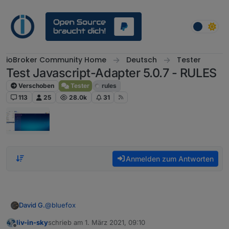
Weiter zum Inhalt
ioBroker Community Home
Deutsch
Tester
Test Javascript-Adapter 5.0.7 - RULES
Verschoben
Tester
rules
113
25
28.0k
31
Anmelden zum Antworten
@
bluefox
David G.
liv-in-sky
schrieb am
1. März 2021, 09:10
Hey,
zuletzt editiert von