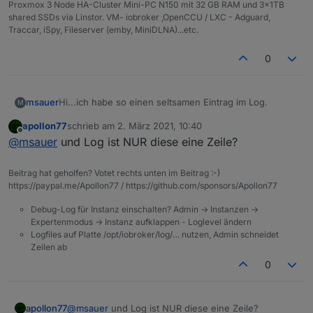
Proxmox 3 Node HA-Cluster Mini-PC N150 mit 32 GB RAM und 3x1TB
shared SSDs via Linstor. VM- iobroker ,OpenCCU / LXC - Adguard,
Traccar, iSpy, Fileserver (emby, MiniDLNA)...etc.
0
Hi...ich habe so einen seltsamen Eintrag im Log.
msauer
M
apollon77
schrieb am
2. März 2021, 10:40
zuletzt editiert von
Offline
@
msauer
und Log ist NUR diese eine Zeile?
Das Verzeichnis, was da angegeben ist stammt von
der Spiegelung Einstellung. Das Script ist das, was ich
Beitrag hat geholfen? Votet rechts unten im Beitrag :-)
mit RULES erstellt habe.
https://paypal.me/Apollon77 / https://github.com/sponsors/Apollon77
Debug-Log für Instanz einschalten? Admin -> Instanzen ->
Expertenmodus -> Instanz aufklappen - Loglevel ändern
Logfiles auf Platte /opt/iobroker/log/… nutzen, Admin schneidet
Zeilen ab
0
apollon77
@
msauer
und Log ist NUR diese eine Zeile?