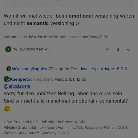
nicht ein breakage an :-)
Womit wir mal wieder beim
emotional
versioning wären
und nicht
semantic
versioning :)
Warum `sudo` böse ist: https://forum.iobroker.net/post/17109
K
2 Antworten
4
@
apollon77
sagte in
Test Javascript-Adapter 5.0.5 -
AlCalzone
RULES
:
Kueppert
schrieb am
1. März 2021, 12:32
K
zuletzt editiert von
Offline
@
alcalzone
Die 5.0.0 zeigt in dem Fall ein grösseres
Feature und nicht ein breakage an
sorry für den unnützen Beitrag, aber das muss sein:
Womit wir mal wieder beim
emotional
versioning
Sind wir nicht alle manchmal emotional / sentimental?
wären und nicht
semantic
versioning :)
UDM Pro, Intel NUC - ioBroker in Proxmox-VM,
PiHole+Grafana&Influx+TasmoAdmin in LXCs, Raspberry Pi3 (als CCU),
Zigbee-Stick Sonoff, Synology DS918+