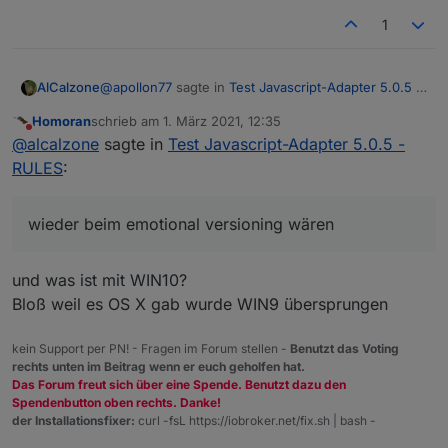
1
@
apollon77
sagte in
Test Javascript-Adapter 5.0.5 -
AlCalzone
RULES
:
Homoran
schrieb am
1. März 2021, 12:35
zuletzt editiert von
Nicht stören
Die 5.0.0 zeigt in dem Fall ein grösseres
@
alcalzone
sagte in
Test Javascript-Adapter 5.0.5 -
Feature und nicht ein breakage an
RULES
:
Womit wir mal wieder beim
emotional
versioning
wären und nicht
semantic
versioning :)
wieder beim emotional versioning wären
und was ist mit WIN10?
Bloß weil es OS X gab wurde WIN9 übersprungen
kein Support per PN! - Fragen im Forum stellen -
Benutzt das Voting
rechts unten im Beitrag wenn er euch geholfen hat.
Das Forum freut sich über eine Spende. Benutzt dazu den
Spendenbutton oben rechts. Danke!
der Installationsfixer:
curl -fsL https://iobroker.net/fix.sh | bash -