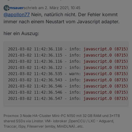
msauer
schrieb am
2. März 2021, 10:45
M
zuletzt editiert von
Offline
@
apollon77
Nein, natürlich nicht. Der Fehler kommt
immer nach einem Neustart vom Javascript adapter.
hier ein Auszug:
2021-03-02 11:42:36.110 - info:
javascript.0
(8715)
2021-03-02 11:42:36.115 - info:
javascript.0
(8715)
2021-03-02 11:42:36.116 - info:
javascript.0
(8715)
2021-03-02 11:42:36.122 - info:
javascript.0
(8715)
2021-03-02 11:42:36.535 - warn:
javascript.0
(8715)
2021-03-02 11:42:36.543 - info:
javascript.0
(8715)
2021-03-02 11:42:36.546 - info:
javascript.0
(8715)
2021-03-02 11:42:36.546 - info:
javascript.0
(8715)
2021-03-02 11:42:36.547 - info:
javascript.0
(8715)
Proxmox 3 Node HA-Cluster Mini-PC N150 mit 32 GB RAM und 3x1TB
shared SSDs via Linstor. VM- iobroker ,OpenCCU / LXC - Adguard,
Traccar, iSpy, Fileserver (emby, MiniDLNA)...etc.