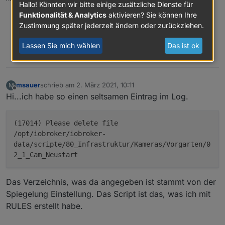
Hallo! Könnten wir bitte einige zusätzliche Dienste für
Funktionalität & Analytics
aktivieren? Sie können Ihre
Debug-Log für Instanz einschalten? Admin -> Instanzen ->
Zustimmung später jederzeit ändern oder zurückziehen.
Expertenmodus -> Instanz aufklappen - Loglevel ändern
Logfiles auf Platte /opt/iobroker/log/… nutzen, Admin schneidet
Zeilen ab
Lassen Sie mich wählen
Das ist ok
0
msauer
schrieb am
2. März 2021, 10:11
M
zuletzt editiert von
Offline
Hi...ich habe so einen seltsamen Eintrag im Log.
(17014) Please delete file
/opt/iobroker/iobroker-
data/scripte/80_Infrastruktur/Kameras/Vorgarten/0
2_1_Cam_Neustart
Das Verzeichnis, was da angegeben ist stammt von der
Spiegelung Einstellung. Das Script ist das, was ich mit
RULES erstellt habe.