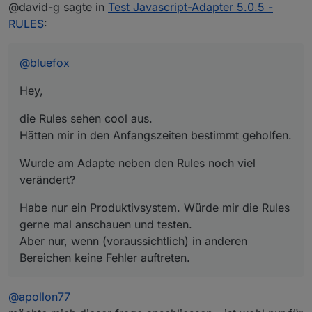
Offline
@david-g sagte in
Test Javascript-Adapter 5.0.5 -
die Rules sehen cool aus.
RULES
:
Hätten mir in den Anfangszeiten bestimmt geholfen.
Wurde am Adapte neben den Rules noch viel
verändert?
@
bluefox
Habe nur ein Produktivsystem. Würde mir die Rules
gerne mal anschauen und testen.
Hey,
Aber nur, wenn (voraussichtlich) in anderen
Bereichen keine Fehler auftreten.
die Rules sehen cool aus.
Hätten mir in den Anfangszeiten bestimmt geholfen.
Wurde am Adapte neben den Rules noch viel
verändert?
Habe nur ein Produktivsystem. Würde mir die Rules
gerne mal anschauen und testen.
Aber nur, wenn (voraussichtlich) in anderen
Bereichen keine Fehler auftreten.
@
apollon77