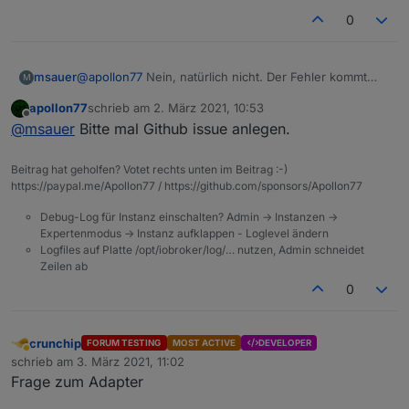
0
@
apollon77
Nein, natürlich nicht. Der Fehler kommt
msauer
M
immer nach einem Neustart vom Javascript adapter.
apollon77
schrieb am
2. März 2021, 10:53
hier ein Auszug:
zuletzt editiert von
Offline
@
msauer
Bitte mal Github issue anlegen.
2021-03-02 11:42:36.110 - info: javascript.0 
2021-03-02 11:42:36.115 - info: javascript.0 
Beitrag hat geholfen? Votet rechts unten im Beitrag :-)
2021-03-02 11:42:36.116 - info: javascript.0 
https://paypal.me/Apollon77 / https://github.com/sponsors/Apollon77
2021-03-02 11:42:36.122 - info: javascript.0 
Debug-Log für Instanz einschalten? Admin -> Instanzen ->
2021-03-02 11:42:36.535 - warn: javascript.0 
Expertenmodus -> Instanz aufklappen - Loglevel ändern
2021-03-02 11:42:36.543 - info: javascript.0 
Logfiles auf Platte /opt/iobroker/log/… nutzen, Admin schneidet
2021-03-02 11:42:36.546 - info: javascript.0 
Zeilen ab
2021-03-02 11:42:36.546 - info: javascript.0 
0
crunchip
FORUM TESTING
MOST ACTIVE
DEVELOPER
Abwesend
schrieb am
3. März 2021, 11:02
zuletzt editiert von
Frage zum Adapter