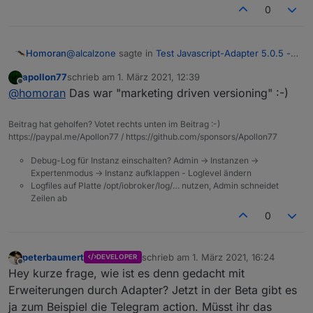
0
@
alcalzone
sagte in
Test Javascript-Adapter 5.0.5 -
Homoran
RULES
:
apollon77
schrieb am
1. März 2021, 12:39
zuletzt editiert von
Offline
wieder beim emotional versioning wären
@
homoran
Das war "marketing driven versioning" :-)
Beitrag hat geholfen? Votet rechts unten im Beitrag :-)
und was ist mit WIN10?
https://paypal.me/Apollon77 / https://github.com/sponsors/Apollon77
Bloß weil es OS X gab wurde WIN9 übersprungen
Debug-Log für Instanz einschalten? Admin -> Instanzen ->
Expertenmodus -> Instanz aufklappen - Loglevel ändern
Logfiles auf Platte /opt/iobroker/log/… nutzen, Admin schneidet
Zeilen ab
0
peterbaumert
schrieb am
1. März 2021, 16:24
DEVELOPER
zuletzt editiert von
Offline
Hey kurze frage, wie ist es denn gedacht mit
Erweiterungen durch Adapter? Jetzt in der Beta gibt es
ja zum Beispiel die Telegram action. Müsst ihr das