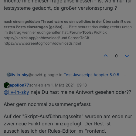
möchte mich dieser frage anschliessen - ist wohl nur für
testsysteme gedacht, da großer versionssprung ?
nach einem gelösten Thread wäre es sinnvoll dies in der Überschrift des
ersten Posts einzutragen [gelöst]-...
Bitte benutzt das Voting rechts unten
im Beitrag wenn er euch geholfen hat.
Forum-Tools:
PicPick
https://picpick.app/en/download/ und ScreenToGif
https://www.screentogif.com/downloads.html
0
@david-g sagte in
Test Javascript-Adapter 5.0.5 -
liv-in-sky
RULES
:
apollon77
schrieb am
1. März 2021, 09:18
zuletzt editiert von
Offline
@
bluefox
@
liv-in-sky
naja Du hast meine Antwort gesehen oder??
@
apollon77
Hey,
Aber gern nochmal zusammengefasst:
möchte mich dieser frage anschliessen - ist wohl nur
die Rules sehen cool aus.
für testsysteme gedacht, da großer versionssprung ?
Auf der "Skript-Ausfühhrungsseite" wurden am ende nur
Hätten mir in den Anfangszeiten bestimmt
zwei neue Funktionen hinzugefügt. Der Rest ist
geholfen.
ausschliesslich der Rules-Editor im Frontend.
Wurde am Adapte neben den Rules noch viel