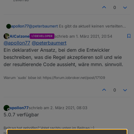
0
apollon77
@
peterbaumert
Es gibt da aktuell keinen verteilten
Ansatz ala Blockly ... also am Ende muss es in
AlCalzone
schrieb am
1. März 2021, 20:54
DEVELOPER
JavaScript in React gebaut werden. am besten Issue
zuletzt editiert von
Offline
@
apollon77
@
peterbaumert
anlegen mit "was muss wie gesendet werden" und
"was sollte wie konfiguriert werden"
Ein deklarativer Ansatz, bei dem die Entwickler
beschreiben, was die Regel akzeptieren soll und wie
der resultierende Code aussieht, wäre mmn. sinnvoll.
Warum `sudo` böse ist: https://forum.iobroker.net/post/17109
0
apollon77
schrieb am
2. März 2021, 08:03
zuletzt editiert von
Offline
5.0.7 verfügbar
Beitrag hat geholfen? Votet rechts unten im Beitrag :-)
https://paypal.me/Apollon77 / https://github.com/sponsors/Apollon77