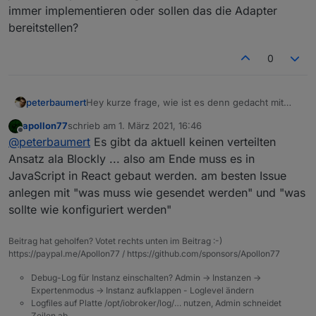
immer implementieren oder sollen das die Adapter
bereitstellen?
0
peterbaumert
Hey kurze frage, wie ist es denn gedacht mit
Erweiterungen durch Adapter? Jetzt in der Beta
apollon77
schrieb am
1. März 2021, 16:46
gibt es ja zum Beispiel die Telegram action.
zuletzt editiert von
Offline
@
peterbaumert
Es gibt da aktuell keinen verteilten
Müsst ihr das immer implementieren oder sollen
das die Adapter bereitstellen?
Ansatz ala Blockly ... also am Ende muss es in
JavaScript in React gebaut werden. am besten Issue
anlegen mit "was muss wie gesendet werden" und "was
sollte wie konfiguriert werden"
Beitrag hat geholfen? Votet rechts unten im Beitrag :-)
https://paypal.me/Apollon77 / https://github.com/sponsors/Apollon77
Debug-Log für Instanz einschalten? Admin -> Instanzen ->
Expertenmodus -> Instanz aufklappen - Loglevel ändern
Logfiles auf Platte /opt/iobroker/log/… nutzen, Admin schneidet
Zeilen ab