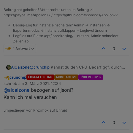
Cpu Auslastung. Jedoch kam kein neues Script dazu.
ebenfalls zu diesen Zeitpunkt upgedatet, die sollten
Beitrag hat geholfen? Votet rechts unten im Beitrag :-)
Hatte zwischenzeitlich nur ein paar Rules getestet
allerdings nicht ins Gewicht fallen, ansonsten nichts
https://paypal.me/Apollon77 / https://github.com/sponsors/Apollon77
und wieder gelöscht.
am System verändert.
Daher die Frage, ob es denkbar/möglich wäre, das
Debug-Log für Instanz einschalten? Admin -> Instanzen ->
da ein Zusammenhang besteht?
Expertenmodus -> Instanz aufklappen - Loglevel ändern
Logfiles auf Platte /opt/iobroker/log/… nutzen, Admin schneidet
Zeilen ab
1 Antwort
0
AlCalzone
@
crunchip
Kannst du den CPU-Bedarf ggf. durch
stoppen einzelner Adapter eingrenzen?
crunchip
FORUM TESTING
MOST ACTIVE
DEVELOPER
Abwesend
schrieb am
3. März 2021, 12:34
zuletzt editiert von
@
alcalzone
bezogen auf jsonl?
Kann ich mal versuchen
umgestiegen von Proxmox auf Unraid
0