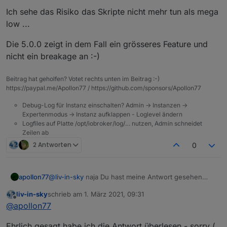
verändert?
Ich sehe das Risiko das Skripte nicht mehr tun als mega
low ...
Habe nur ein Produktivsystem. Würde mir die
Rules gerne mal anschauen und testen.
Die 5.0.0 zeigt in dem Fall ein grösseres Feature und
Aber nur, wenn (voraussichtlich) in anderen
Bereichen keine Fehler auftreten.
nicht ein breakage an :-)
Beitrag hat geholfen? Votet rechts unten im Beitrag :-)
https://paypal.me/Apollon77 / https://github.com/sponsors/Apollon77
Debug-Log für Instanz einschalten? Admin -> Instanzen ->
Expertenmodus -> Instanz aufklappen - Loglevel ändern
Logfiles auf Platte /opt/iobroker/log/… nutzen, Admin schneidet
Zeilen ab
2 Antworten
0
@
liv-in-sky
naja Du hast meine Antwort gesehen
apollon77
oder??
liv-in-sky
schrieb am
1. März 2021, 09:31
Aber gern nochmal zusammengefasst:
zuletzt editiert von
Offline
@
apollon77
Auf der "Skript-Ausfühhrungsseite" wurden am
Ehrlich gesagt habe ich die Antwort überlesen - sorry (
ende nur zwei neue Funktionen hinzugefügt. Der