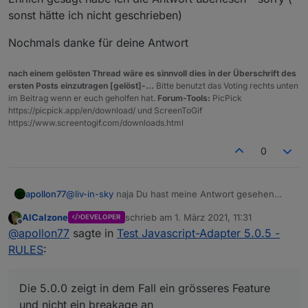
Rest ist ausschliesslich der Rules-Editor im Frontend.
Ich sehe das Risiko das Skripte nicht mehr tun als
sonst hätte ich nicht geschrieben)
mega low ...
Die 5.0.0 zeigt in dem Fall ein grösseres Feature und
Nochmals danke für deine Antwort
nicht ein breakage an :-)
nach einem gelösten Thread wäre es sinnvoll dies in der Überschrift des
ersten Posts einzutragen [gelöst]-...
Bitte benutzt das Voting rechts unten
im Beitrag wenn er euch geholfen hat.
Forum-Tools:
PicPick
https://picpick.app/en/download/ und ScreenToGif
https://www.screentogif.com/downloads.html
0
@
liv-in-sky
naja Du hast meine Antwort gesehen
apollon77
oder??
AlCalzone
schrieb am
1. März 2021, 11:31
DEVELOPER
Aber gern nochmal zusammengefasst:
zuletzt editiert von
Offline
@
apollon77
sagte in
Test Javascript-Adapter 5.0.5 -
Auf der "Skript-Ausfühhrungsseite" wurden am
RULES
:
ende nur zwei neue Funktionen hinzugefügt. Der
Rest ist ausschliesslich der Rules-Editor im Frontend.
Ich sehe das Risiko das Skripte nicht mehr tun als
mega low ...
Die 5.0.0 zeigt in dem Fall ein grösseres Feature
Die 5.0.0 zeigt in dem Fall ein grösseres Feature und
und nicht ein breakage an