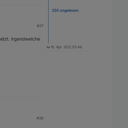
255 ungelesen
#37
?
etzt. Irgendwelche
16. Apr. 2021, 03:46
esetzt. Irgendwelche
#38