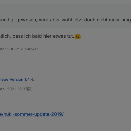
kündigt gewesen, wird aber wohl jetzt doch nicht mehr umge
lich, dass ich bald hier etwas tut.
tor COD-m + ioBroker ..
neue Version 1.4.4
:
Feb. 2021, 10:37
t von Thomas Braun
 angekündigt gewesen, wird aber wohl jetzt doch nicht mehr umgesetzt. 
ichtlich, dass ich bald hier etwas tut.
-de/nuki-sommer-update-2019/