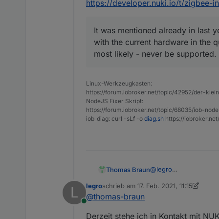
https://developer.nuki.io/t/zigbee-
It was mentioned already in last 
with the current hardware in the q
most likely - never be supported.
Linux-Werkzeugkasten:
https://forum.iobroker.net/topic/42952/der-kle
NodeJS Fixer Skript:
https://forum.iobroker.net/topic/68035/iob-node
iob_diag: curl -sLf -o
diag.sh
https://iobroker.ne
@
legro
Thomas Braun
Ich nicht:
legro
schrieb am
17. Feb. 2021, 11:15
L
https://nuki.io/de/bl
zuletzt editiert von legro
@
thomas-braun
Online
Aus dem nuki develop
Derzeit stehe ich in Kontakt mit NUKI
https://developer.nuki