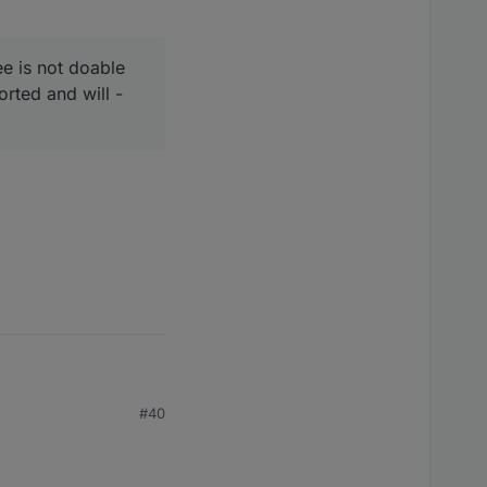
ee is not doable
orted and will -
#40