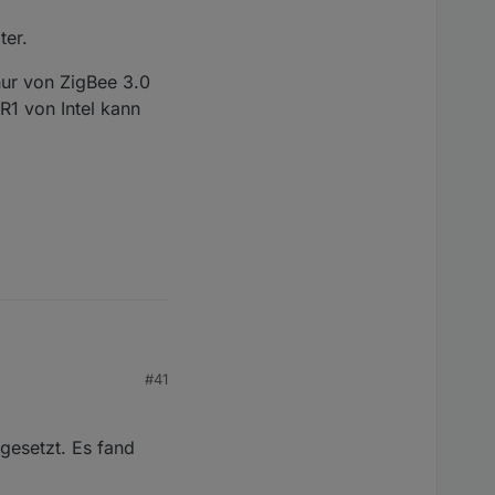
ee is not doable
ter.
ported and will -
nur von ZigBee 3.0
R1 von Intel kann
#41
 über meine Node Red
gesetzt. Es fand
 wieder anmeldet den