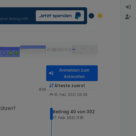
Anmelden zum
Antworten
Älteste zuerst
#36
15. Feb. 2021, 06:38
 über meine Node Red
tützen?
Beitrag 40 von 302
17. Feb. 2021, 11:15
 wieder anmeldet den
gkeit sowie der an/aus