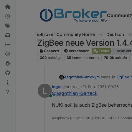
Weiter zum Inhalt
Communit
ioBroker Community Home
Deutsch
ZigBee neue Version 1.4.
Gesperrt
Verschoben
Tester
neue ver
302
beiträge
35
kommentatoren
79.0k
aufrufe
@
mickym
sagte in
ZigBee n
Asgothian
legro
schrieb am
17. Feb. 2021, 09:26
L
zuletzt editiert von
@
asgothian
@
arteck
Dieser PING Button ist 
Online
Flows angesprochen ha
Bitte prüfe:
NUKI soll ja auch ZigBee beherrsch
durch die Anpassungen der
Raspberry Pi 5 mit 8GB + 120GB SSD + Coordina
Status von verschiedenen S
Zustand von Lampen.
Das ganze findet dann sta