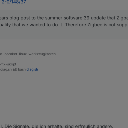
in-2-0/148/37
years blog post to the summer software 39 update that Zigb
uality that we wanted to do it. Therefore Zigbee is not supp
ine-iobroker-linux-werkzeugkasten
-fix-skript
t/diag.sh && bash
diag.sh
og/nuki-news-de/nuki-sommer-update-2019/
er Forum:
. Die Signale, die ich erhalte, sind erfreulich andere.
.io/t/zigbee-in-2-0/148/37