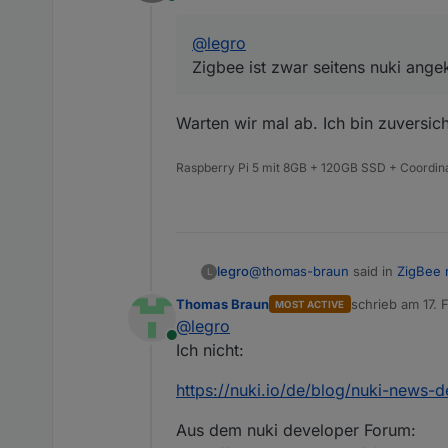
Online
@
legro
Zigbee ist zwar seitens nuki ange
Warten wir mal ab. Ich bin zuversicht
Raspberry Pi 5 mit 8GB + 120GB SSD + Coordina
@
thomas-braun
said in
ZigBee 
legro
L
Thomas Braun
schrieb am
17. 
MOST ACTIVE
zuletzt editier
@
legro
@
legro
Online
Zigbee ist zwar seitens nuki
Ich nicht:
Warten wir mal ab. Ich bin zuvers
https://nuki.io/de/blog/nuki-news
Aus dem nuki developer Forum: