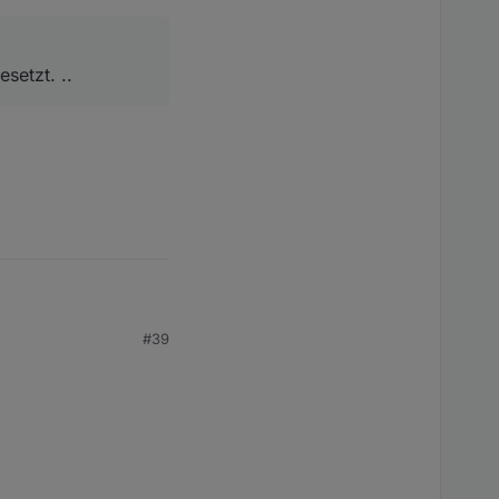
setzt. ..
#39
..