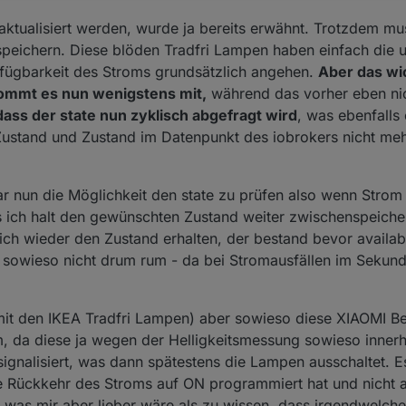
aktualisiert werden, wurde ja bereits erwähnt. Trotzdem mu
 speichern. Diese blöden Tradfri Lampen haben einfach di
rfügbarkeit des Stroms grundsätzlich angehen.
Aber das wi
ommt es nun wenigstens mit,
während das vorher eben nic
dass der state nun zyklisch abgefragt wird
, was ebenfalls
-Zustand und Zustand im Datenpunkt des iobrokers nicht me
ar nun die Möglichkeit den state zu prüfen also wenn Strom
 ich halt den gewünschten Zustand weiter zwischenspeiche
, ich wieder den Zustand erhalten, der bestand bevor availab
sowieso nicht drum rum - da bei Stromausfällen im Sekund
mit den IKEA Tradfri Lampen) aber sowieso diese XIAOMI 
mm, da diese ja wegen der Helligkeitsmessung sowieso inner
gnalisiert, was dann spätestens die Lampen ausschaltet. Es 
 Rückkehr des Stroms auf ON programmiert hat und nicht 
n, was mir aber lieber wäre als zu wissen, dass irgendwelc