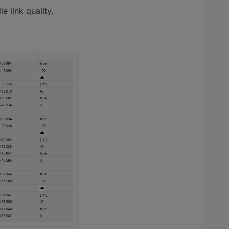
gkeit sowie der an/aus
e link quality.