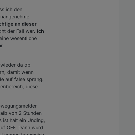
ss ich den
e unangenehme
chtige an dieser
ht der Fall war.
Ich
 eine wesentliche
hr
 wieder da ob
rn, damit wenn
le auf false sprang.
enbereich, diese
Bewegungsmelder
halb von 2 Stunden
ist halt ein Unding,
auf OFF. Dann würd
he Lampen tageweise