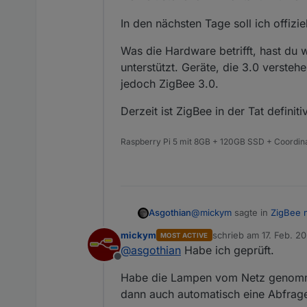
It was mentioned al
In den nächsten Tage soll ich offizi
with the current har
most likely - never
Was die Hardware betrifft, hast du
unterstützt. Geräte, die 3.0 verst
jedoch ZigBee 3.0.
Derzeit ist ZigBee in der Tat definit
Raspberry Pi 5 mit 8GB + 120GB SSD + Coordina
@
mickym
sagte in
ZigBee n
Asgothian
mickym
schrieb am
17. Feb. 20
MOST ACTIVE
zuletzt editiert von m
@
asgothian
Habe ich geprüft.
Dieser PING Button ist 
Offline
Flows angesprochen ha
Bitte prüfe:
Habe die Lampen vom Netz genommen
dann auch automatisch eine Abfrage 
durch die Anpassungen der