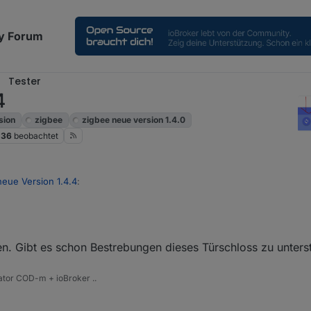
y Forum
Tester
4
sion
zigbee
zigbee neue version 1.4.0
36
beobachtet
eue Version 1.4.4
:
es wert die neue Version zu installieren - auch wenn ich ihn noch nicht
be.
en. Gibt es schon Bestrebungen dieses Türschloss zu unters
 Geräteabfrage sollte der Adapter bei einem Gerät welches sich "Neu"
tor COD-m + ioBroker ..
tates vom Gerät automatisch abfragen. Insbesondere sind das die Helli
tt wenn