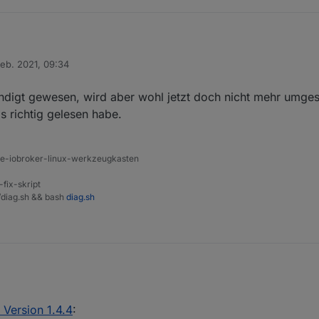
erkannt wurde (available = false)
al eine Meldung sendet (available geht auf true).
enn sie Strom bekommen an das Netzwerk das sie "wieder da" sind.
Feb. 2021, 09:34
rschen. Gibt es schon Bestrebungen dieses Türschloss zu unterstützen
von
ündigt gewesen, wird aber wohl jetzt doch nicht mehr umges
s richtig gelesen habe.
ine-iobroker-linux-werkzeugkasten
-fix-skript
t/diag.sh && bash
diag.sh
ns nuki angekündigt gewesen, wird aber wohl jetzt doch nicht mehr umg
, wenn ich das richtig gelesen habe.
 Version 1.4.4
: