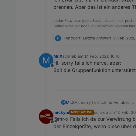
brennen. Aber das ist ein anderes 
Jeder Flow bzw. jedes Script, das ich hier post
Seitenbetreiber noch ich persönlich können hier
K
1 Antwort
Letzte Antwort
17. Feb. 2021,
Mr.X
schrieb am
17. Feb. 2021, 16:16
M
zuletzt editiert von
Hi, sorry falls ich nerve, aber:
Offline
Soll die Gruppenfunktion unterstüt
Mr.X
Hi, sorry falls ich nerve, aber:
M
Soll die Gruppenfunktion unter
mickym
schrieb am
17. Feb. 20
MOST ACTIVE
zuletzt editiert von
@mr-x Falls ich da zur Verwirrung b
Offline
der Einzelgeräte, wenn diese über die