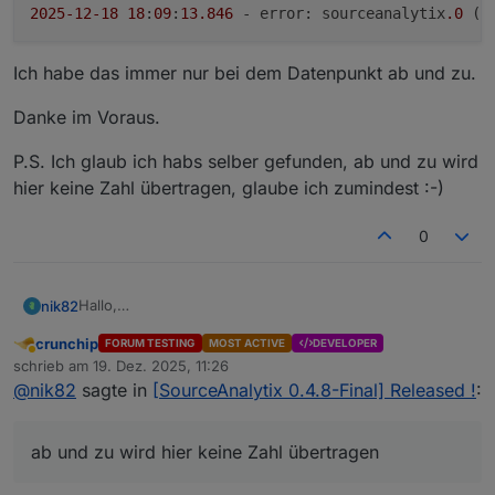
2025
-12
-18
18
:
09
:
13.846
 - error: sourceanalytix
.0
 (
1
Ich habe das immer nur bei dem Datenpunkt ab und zu.
Danke im Voraus.
P.S. Ich glaub ich habs selber gefunden, ab und zu wird
hier keine Zahl übertragen, glaube ich zumindest :-)
0
Hallo,
nik82
ich bekomme immer mal wieder diesen Fehler im Log,
crunchip
FORUM TESTING
MOST ACTIVE
DEVELOPER
grundsätzlich funktioniert der Datenpunkt aber.
Abwesend
schrieb am
19. Dez. 2025, 11:26
Was bedeutet das:
zuletzt editiert von
Ich habe das immer nur bei dem Datenpunkt ab und zu.
@
nik82
sagte in
[SourceAnalytix 0.4.8-Final] Released !
:
Danke im Voraus.
ab und zu wird hier keine Zahl übertragen
P.S. Ich glaub ich habs selber gefunden, ab und zu wird
hier keine Zahl übertragen, glaube ich zumindest :-)