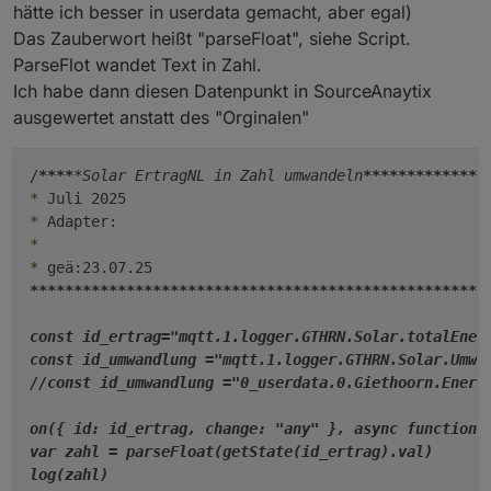
hätte ich besser in userdata gemacht, aber egal)
Das Zauberwort heißt "parseFloat", siehe Script.
ParseFlot wandet Text in Zahl.
Ich habe dann diesen Datenpunkt in SourceAnaytix
ausgewertet anstatt des "Orginalen"
/
****
*Solar ErtragNL in Zahl umwandeln
****
****
****
**
*
*
*
*
****
****
****
****
****
****
****
****
****
****
****
****
****
const id_ertrag="mqtt.1.logger.GTHRN.Solar.totalEnerg
const id_umwandlung ="mqtt.1.logger.GTHRN.Solar.Umwan
//const id_umwandlung ="0_userdata.0.Giethoorn.Energi
on({ id: id_ertrag, change: "any" }, async function (
var zahl = parseFloat(getState(id_ertrag).val)

log(zahl)
