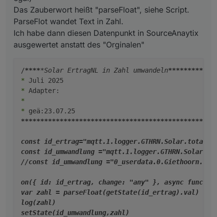
var zahl = parseFloat(getState(id_ertrag).va
Das Zauberwort heißt "parseFloat", siehe Script.
log(zahl)

ParseFlot wandet Text in Zahl.
setState(id_umwandlung,zahl)

Ich habe dann diesen Datenpunkt in SourceAnaytix
ausgewertet anstatt des "Orginalen"
/
****
*Solar ErtragNL in Zahl umwandeln
****
****
****
*
*
*
*
****
****
****
****
****
****
****
****
****
****
****
****
**
const id_ertrag="mqtt.1.logger.GTHRN.Solar.totalEne
const id_umwandlung ="mqtt.1.logger.GTHRN.Solar.Umw
//const id_umwandlung ="0_userdata.0.Giethoorn.Ener
on({ id: id_ertrag, change: "any" }, async function
var zahl = parseFloat(getState(id_ertrag).val)

log(zahl)

setState(id_umwandlung,zahl)
