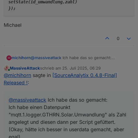
setState(id_umwandlung,zahl)

Michael
0
@
massiveattack
Ich habe das so gemacht:
michihorn
M
Ich habe einen Datenpunkt
MassiveAttack
schrieb am
25. Juli 2025, 06:29
"mqtt.1.logger.GTHRN.Solar.Umwandlung" als Zahl
/*****Solar ErtragNL in Zahl umwandeln******
zuletzt editiert von
Online
@
michihorn
sagte in
[SourceAnalytix 0.4.8-Final]
angelegt und diesen dann per Script gefüttert.
* Juli 2025

Michael
(Okay, hätte ich besser in userdata gemacht, aber
* Adapter: 

Released !
:
egal)
* 

Das Zauberwort heißt "parseFloat", siehe Script.
* geä:23.07.25

ParseFlot wandet Text in Zahl.
********************************************
@
massiveattack
Ich habe das so gemacht:
Ich habe dann diesen Datenpunkt in SourceAnaytix
Ich habe einen Datenpunkt
ausgewertet anstatt des "Orginalen"
const id_ertrag="mqtt.1.logger.GTHRN.Solar.t
"mqtt.1.logger.GTHRN.Solar.Umwandlung" als Zahl
const id_umwandlung ="mqtt.1.logger.GTHRN.So
angelegt und diesen dann per Script gefüttert.
//const id_umwandlung ="0_userdata.0.Giethoo
(Okay, hätte ich besser in userdata gemacht, aber
on({ id: id_ertrag, change: "any" }, async f
egal)