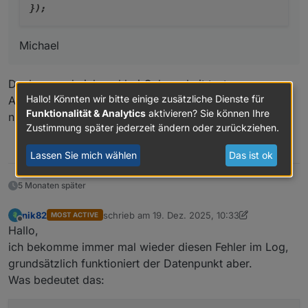
Michael
Danke, werde ich mal bei Gelegenheit testen.
Hallo! Könnten wir bitte einige zusätzliche Dienste für
Aber was ist das eigentliche Problem? Kann der Typ
Funktionalität & Analytics
aktivieren? Sie können Ihre
nicht mehr geändert werden?
Zustimmung später jederzeit ändern oder zurückziehen.
0
Lassen Sie mich wählen
Das ist ok
5 Monaten später
nik82
schrieb am
19. Dez. 2025, 10:33
MOST ACTIVE
zuletzt editiert von nik82
Offline
Hallo,
ich bekomme immer mal wieder diesen Fehler im Log,
grundsätzlich funktioniert der Datenpunkt aber.
Was bedeutet das: