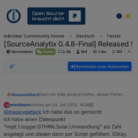
Weiter zum Inhalt
ioBroker Community Home
Deutsch
Tester
[SourceAnalytix 0.4.8-Final] Released !
Verschoben
Tester
2.3k
184
1.4m
153
Anmelden zum Antworten
Kann mir bitte jemand helfen, diesen Fehler
MassiveAttack
wegzubekommen? Der kommt mittlerweile ~
michihorn
schrieb am
24. Juli 2025, 14:48
M
alle 30 Sekunden und spammt mir das Log voll:
sourceanalytix.0

zuletzt editiert von michihorn
Online
@
massiveattack
Ich habe das so gemacht:
Der Type ist aber mixed bzw. auch number. Nur
Ich habe einen Datenpunkt
der Zustand hat Typ string. Wie kann ich das
"mqtt.1.logger.GTHRN.Solar.Umwandlung" als Zahl
ändern?
angelegt und diesen dann per Script gefüttert. (Okay,