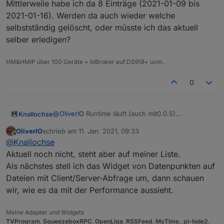
Mittlerweile habe ich da 8 Einträge (2021-01-09 bis
2021-01-16). Werden da auch wieder welche
selbstständig gelöscht, oder müsste ich das aktuell
selber erledigen?
HM&HMIP über 100 Geräte + IoBroker auf DS918+ uvm.
0
@
OliverIO
Runtime läuft (auch mit0.0.5)
Knallochse
Ist ja nach früh in der Entwicklung, deshalb von mir
OliverIO
schrieb am
11. Jan. 2021, 09:33
kein "das noch und das noch ..."
Anmerkung: Die Menge der Daten unter Objekte-
zuletzt editiert von
Offline
@
Knallochse
tvprogram.0.program scheinen sich auf die
Gib bitte Bescheid, wenn dein Grundgerüst steht,
Performance auszuwirken.
dann schreibe ich Konfigurationswünsche.
Aktuell noch nicht, steht aber auf meiner Liste.
Mittlerweile habe ich da 8 Einträge (2021-01-09 bis
Bis jetzt gefällt mir das ganze echt gut
Als nächstes stell ich das Widget von Datenpunkten auf
2021-01-16). Werden da auch wieder welche
Dateien mit Client/Server-Abfrage um, dann schauen
selbstständig gelöscht, oder müsste ich das aktuell
wir, wie es da mit der Performance aussieht.
selber erledigen?
Meine Adapter und Widgets
TVProgram
,
SqueezeboxRPC
,
OpenLiga
,
RSSFeed
,
MyTime
,,
pi-hole2
,