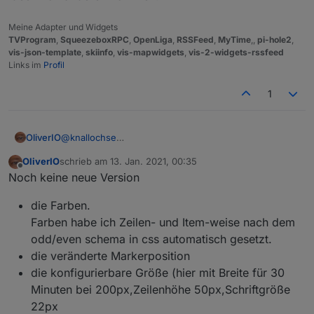
Meine Adapter und Widgets
TVProgram
,
SqueezeboxRPC
,
OpenLiga
,
RSSFeed
,
MyTime
,,
pi-hole2
,
vis-json-template
,
skiinfo
,
vis-mapwidgets
,
vis-2-widgets-rssfeed
Links im
Profil
1
@
knallochse
OliverIO
Danke für den Input.
OliverIO
schrieb am
13. Jan. 2021, 00:35
Das einfärben und verlagern der roten Markierung
die Anzahl der Stunden ist durch den Datenbestand
zuletzt editiert von
Offline
Noch keine neue Version
werde ich berücksichtigen.
fix vorgegeben. ein Tag geht immer von 5:00 morgens
Wie gesagt einer der nächsten Features ist die
bis zur den nächsten 5:00 Uhr. Es ist einfach alle zu
Auch dein Input zu den Navigationsknöpfen ist super,
die Farben.
Anzeige mehr konfigurierbar zu machen, so das jeder
generieren, als hier auch noch ein dynamisches
ich könnte die Knöpfe schwebend über der zeitleiste
seine Anzeige so machen kann wie es für einen am
nachladen oder navigieren mit einzubauen. Das
oben rechts anbringen. Mal schauen, was noch so für
Farben habe ich Zeilen- und Item-weise nach dem
besten ist.
scrollen bekommt man durch den Browser umsonst
Ideen von anderen kommen.
odd/even schema in css automatisch gesetzt.
dazu.
die veränderte Markerposition
die konfigurierbare Größe (hier mit Breite für 30
Minuten bei 200px,Zeilenhöhe 50px,Schriftgröße
22px