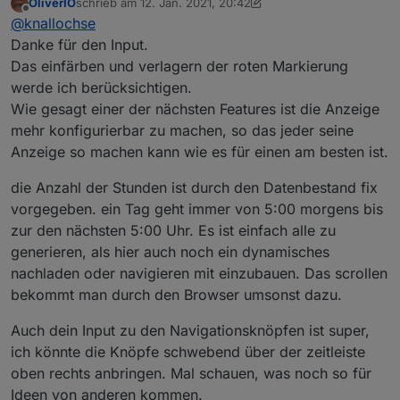
OliverIO
schrieb am
12. Jan. 2021, 20:42
zuletzt editiert von OliverIO
1. Dez. 2021, 21:43
Offline
Eine kleine Abstimmung wäre schön. Ebenso
@
knallochse
Vorschläge für das Navigationsproblem (bei
Danke für den Input.
Ich versuche mal meine Gedanken (Vorschläge)
beiden Punkten)
Das einfärben und verlagern der roten Markierung
verständlich zu formulieren.
werde ich berücksichtigen.
Zur Navigation:
Zur Obtik:
Wenn es noch zusätzliche Button (Tag vor/zurück;
Momentan ist der Gesamteindruck doch sehr
Wie gesagt einer der nächsten Features ist die Anzeige
20:15 UHR? etc..) geben soll, dann würde ich diese
überladen. Bessere Lesbarkeit kann man durch
Eventuell wäre es, um mehr Übersicht zu
mehr konfigurierbar zu machen, so das jeder seine
mit in die Kopfleiste integrieren, da Sie ja
vergrößern der Schrift gut erreichen. Aber hier
bekommen , sinnvoll die Zeilen und die Sendungen
Anzeige so machen kann wie es für einen am besten ist.
Thematisch zur Zeitleiste gehören.
wäre es wichtig, die Zeilengröße anpassen zu
farblich (Hintergrund) zu verändern. (Bild dient zu
Die rote Linie (aktuelle Zeit) kann ruhig deutlich
können.
Verdeutlichung - nur fix eingefärbt)
weiter nach links. Vergangene Sendungen sind
die Anzahl der Stunden ist durch den Datenbestand fix
doch uninteressant.
Denke das reicht erstmal. Gibt bestimmt auch noch
Und dann vielleicht nicht so viele Stunden in die
mehr User, welche Ideen haben,
vorgegeben. ein Tag geht immer von 5:00 morgens bis
Zukunft, um noch mehr Übersichtlichkeit durch
Grüße
zur den nächsten 5:00 Uhr. Es ist einfach alle zu
mehr Platz für die einzelne Sendung zu
generieren, als hier auch noch ein dynamisches
bekommen.
nachladen oder navigieren mit einzubauen. Das scrollen
bekommt man durch den Browser umsonst dazu.
Auch dein Input zu den Navigationsknöpfen ist super,
ich könnte die Knöpfe schwebend über der zeitleiste
oben rechts anbringen. Mal schauen, was noch so für
Ideen von anderen kommen.