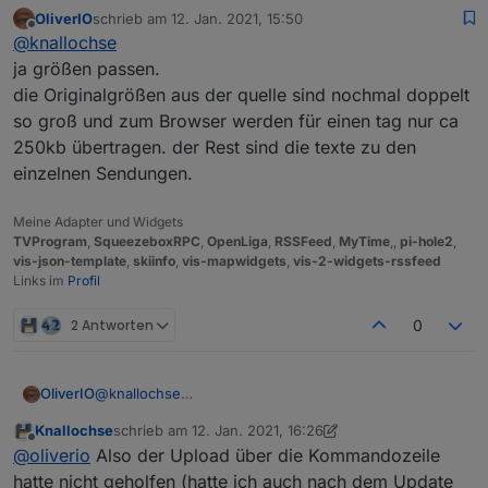
OliverIO
schrieb am
12. Jan. 2021, 15:50
zuletzt editiert von
Offline
tvprogram.0
@
knallochse
ja größen passen.
die Originalgrößen aus der quelle sind nochmal doppelt
Ich habe den config-Datenpunkt eingegeben .
Jetzt sieht es so aus
so groß und zum Browser werden für einen tag nur ca
Wo wird denn jetzt die Datenbank abgelegt, so
250kb übertragen. der Rest sind die texte zu den
dass ich Prüfen kann, ob diese befüllt wird.
einzelnen Sendungen.
Edit: Habe es gefunden (Sieht das gut aus - von
der Dateigröße?)
Meine Adapter und Widgets
TVProgram
,
SqueezeboxRPC
,
OpenLiga
,
RSSFeed
,
MyTime
,,
pi-hole2
,
vis-json-template
,
skiinfo
,
vis-mapwidgets
,
vis-2-widgets-rssfeed
Links im
Profil
2 Antworten
0
OliverIO
@
knallochse
ja größen passen.
Knallochse
schrieb am
12. Jan. 2021, 16:26
die Originalgrößen aus der quelle sind nochmal
zuletzt editiert von Knallochse
1. Dez. 2021, 17:31
Offline
@
oliverio
Also der Upload über die Kommandozeile
doppelt so groß und zum Browser werden für einen
tag nur ca 250kb übertragen. der Rest sind die texte
hatte nicht geholfen (hatte ich auch nach dem Update