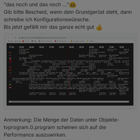
schreibt redis die geänderten Inhalte ebenfalls ins log.
Ich hatte es mir schon gedacht, das diese Menge von
"das noch und das noch ..."
Daten in Datenpunkte wohl nicht so optimal ist.
Gib bitte Bescheid, wenn dein Grundgerüst steht, dann
Ich werde mir dazu was anderes überlegen und evtl.
schreibe ich Konfigurationswünsche.
die Daten als Dateien auf dem Server ablegen und von
dort aus den widgets zur Verfügung stellen.
Bis jetzt gefällt mir das ganze echt gut
Anmerkung: Die Menge der Daten unter Objekte-
tvprogram.0.program scheinen sich auf die
Performance auszuwirken.