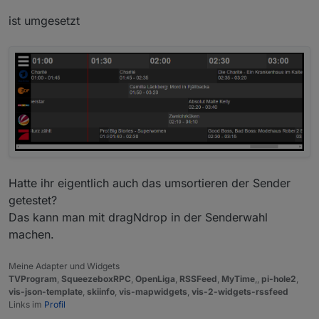
ist umgesetzt
Hatte ihr eigentlich auch das umsortieren der Sender
getestet?
Das kann man mit dragNdrop in der Senderwahl
machen.
Meine Adapter und Widgets
TVProgram
,
SqueezeboxRPC
,
OpenLiga
,
RSSFeed
,
MyTime
,,
pi-hole2
,
vis-json-template
,
skiinfo
,
vis-mapwidgets
,
vis-2-widgets-rssfeed
Links im
Profil