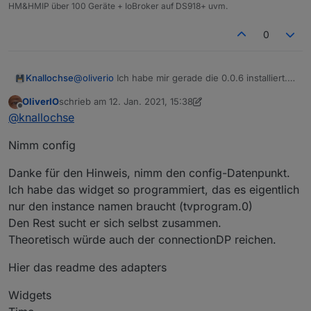
HM&HMIP über 100 Geräte + IoBroker auf DS918+ uvm.
ZoomIn/Out, sowie konfigurierbare Zeilenhöhe
0
Dynamisch mehr oder weniger Platz auf der
Zeitleiste.
Da ja manche Sendungen sehr kurz sind, sind
die Texte nicht alle lesbar. Daher sollte man
Knallochse
@
oliverio
Ich habe mir gerade die 0.0.6 installiert.
ebenso "hineinzoomen" können. Auf einem
(alte Instanz gelöscht; Adapter geupdatet ; neue
Tablet oder Gerät mit Touchfunktion sollte das mit
OliverIO
schrieb am
12. Jan. 2021, 15:38
Instanz erzeugt)
zuletzt editiert von OliverIO
1. Dez. 2021, 16:38
Offline
Pinch umgesetzt werden. Für Desktops
@
knallochse
Leider wird im Objektbaum nur folgendes
benötigen wir einen Plus/Minus-Knopf (auch
angezeigt, und ich weiß nicht was ich im Widget als
hier das Problem der Navigation)
Nimm config
"tvprogram-oid: angeben soll
Aktuell hat eine halbe Stunde einen
vorgegebenen Wert von 120px, je nach Zoom
Danke für den Hinweis, nimm den config-Datenpunkt.
soll hier ein andere Größe in die Berechnung
Ich habe das widget so programmiert, das es eigentlich
einfließen. Ausprobieren muss ich, ob ich das
nur den instance namen braucht (tvprogram.0)
stufenlos machen kann oder ob ich nur vielfache
von 120/60/30 nehmen kann, so das das Layout
Den Rest sucht er sich selbst zusammen.
bündig berechnet wird.
Theoretisch würde auch der connectionDP reichen.
Hier das readme des adapters
Widgets