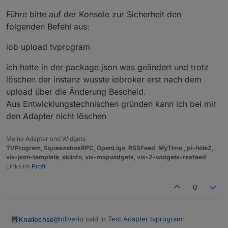
Jetzt sieht es so aus
Führe bitte auf der Konsole zur Sicherheit den
Wo wird denn jetzt die Datenbank abgelegt, so
dass ich Prüfen kann, ob diese befüllt wird.
folgenden Befehl aus:
Edit: Habe es gefunden (Sieht das gut aus - von
der Dateigröße?)
iob upload tvprogram
ich hatte in der package.json was geändert und trotz
löschen der instanz wusste iobroker erst nach dem
upload über die Änderung Bescheid.
Aus Entwicklungstechnischen gründen kann ich bei mir
den Adapter nicht löschen
Meine Adapter und Widgets
TVProgram
,
SqueezeboxRPC
,
OpenLiga
,
RSSFeed
,
MyTime
,,
pi-hole2
,
vis-json-template
,
skiinfo
,
vis-mapwidgets
,
vis-2-widgets-rssfeed
Links im
Profil
0
@
oliverio
said in
Test Adapter tvprogram
:
Knallochse