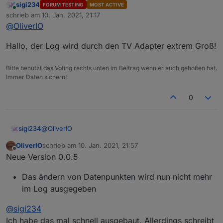
sigi234
FORUM TESTING
MOST ACTIVE
Online
@
OliverIO
schrieb am
10. Jan. 2021, 21:17
zuletzt editiert von
@
OliverIO
Danke für das Video.
stimmt, kann das von
@
sigi234
bestätigen,
Ich habe die Stellen bereits angepasst, so das die
dauert ziemlich lange
Hallo, der Log wird durch den TV Adapter extrem Groß!
Schrift nun relativ zu eingestellen Schriftgröße im vis-
vielleicht hilft dir das kleine Video bei der
Editor angezeigt wird.
Bitte benutzt das Voting rechts unten im Beitrag wenn er euch geholfen hat.
Schriftgröße
Allerdings werden die Größen der Kästchen noch
Immer Daten sichern!
nicht angepasst, das werde ich zusammen mit der
ZoomIn/Out-Funktionalität anpassen, so das das
0
konfigurierbar ist.
@
OliverIO
sigi234
OliverIO
schrieb am
10. Jan. 2021, 21:57
Hallo, der Log wird durch den TV Adapter extrem
zuletzt editiert von
Offline
Neue Version 0.0.5
Groß!
Das ändern von Datenpunkten wird nun nicht mehr
im Log ausgegeben
@
sigi234
Ich habe das mal schnell ausgebaut. Allerdings schreibt