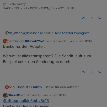
erhalten zu bleiben (auch wenn man wieder ins
gruß vom Woody
Menü geht).
HAPPINESS is not a DESTINATION, it's a WAY of LIFE!
Hier eine Bildschirmaufnahme um das ganze zu
verdeutlichen.
1
Aufnahme #1.mp4
@
knallochse
said in
Test Adapter tvprogram
:
da_Woody
oFbEQnpoLKKl6mbY5e13
schrieb am
13. Jan. 2021, 11:09
O
zuletzt editiert von
Abwesend
Danke für den Adapter.
PS.: Ich bin mit meinem Screenrecorder nicht
zufrieden, was benutz du für ein Tool?
mir wurde
ScreenToGif
empfohlen... tut seinen
Warum ist alles transparent? Die Schrift läuft zum
dienst.
Beispiel unter den Senderlogos durch.
0
Danke für den Adapter.
oFbEQnpoLKKl6mbY5e13
O
OliverIO
schrieb am
13. Jan. 2021, 11:36
Warum ist alles transparent? Die
zuletzt editiert von
Offline
@
ofbeqnpolkkl6mby5e13
Schrift läuft zum Beispiel unter den
Senderlogos durch.
Danke für deinen Hinweis.