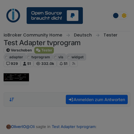
Weiter zum Inhalt
ioBroker Community Home
Deutsch
Tester
Test Adapter tvprogram
Verschoben
Tester
adapter
tvprogram
vis
widget
929
51
332.0k
51
Anmelden zum Antworten
@
Oli
sagte in
Test Adapter tvprogram
:
OliverIO