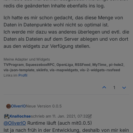
redis die geänderten Inhalte ebenfalls ins log.
Ich hatte es mir schon gedacht, das diese Menge von
Daten in Datenpunkte wohl nicht so optimal ist.
Ich werde mir dazu was anderes überlegen und evtl. die
Daten als Dateien auf dem Server ablegen und von dort
aus den widgets zur Verfügung stellen.
Meine Adapter und Widgets
TVProgram
,
SqueezeboxRPC
,
OpenLiga
,
RSSFeed
,
MyTime
,,
pi-hole2
,
vis-json-template
,
skiinfo
,
vis-mapwidgets
,
vis-2-widgets-rssfeed
Links im
Profil
1
Neue Version 0.0.5
OliverIO
Knallochse
schrieb am
11. Jan. 2021, 07:32
Das ändern von Datenpunkten wird nun nicht
zuletzt editiert von Knallochse
1. Nov. 2021, 08:39
Offline
@
OliverIO
Runtime läuft (auch mit0.0.5)
@
sigi234
mehr im Log ausgegeben
Ich habe das mal schnell ausgebaut. Allerdings
Ist ja nach früh in der Entwicklung, deshalb von mir kein