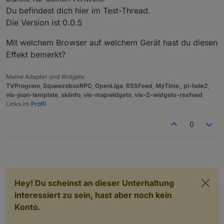
Du befindest dich hier im Test-Thread.
Die Version ist 0.0.5
Mit welchem Browser auf welchem Gerät hast du diesen
Effekt bemerkt?
Meine Adapter und Widgets
TVProgram
,
SqueezeboxRPC
,
OpenLiga
,
RSSFeed
,
MyTime
,,
pi-hole2
,
vis-json-template
,
skiinfo
,
vis-mapwidgets
,
vis-2-widgets-rssfeed
Links im
Profil
0
Hey! Du scheinst an dieser Unterhaltung
interessiert zu sein, hast aber noch kein
Konto.