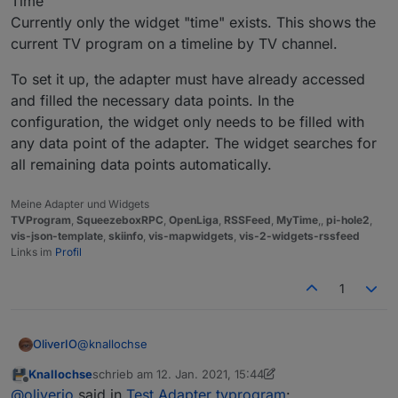
Time
Currently only the widget "time" exists. This shows the
current TV program on a timeline by TV channel.
To set it up, the adapter must have already accessed
and filled the necessary data points. In the
configuration, the widget only needs to be filled with
any data point of the adapter. The widget searches for
all remaining data points automatically.
Meine Adapter und Widgets
TVProgram
,
SqueezeboxRPC
,
OpenLiga
,
RSSFeed
,
MyTime
,,
pi-hole2
,
vis-json-template
,
skiinfo
,
vis-mapwidgets
,
vis-2-widgets-rssfeed
Links im
Profil
1
@
knallochse
OliverIO
Knallochse
schrieb am
12. Jan. 2021, 15:44
Nimm config
zuletzt editiert von Knallochse
1. Dez. 2021, 16:48
Offline
@
oliverio
said in
Test Adapter tvprogram
: