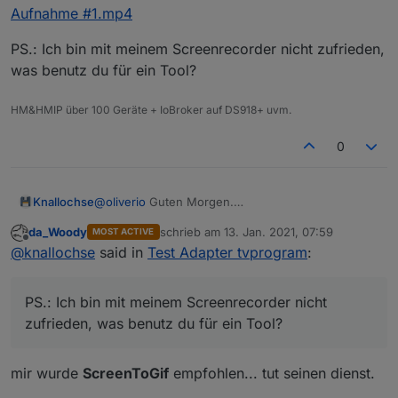
Aufnahme #1.mp4
PS.: Ich bin mit meinem Screenrecorder nicht zufrieden,
was benutz du für ein Tool?
HM&HMIP über 100 Geräte + IoBroker auf DS918+ uvm.
0
@
oliverio
Guten Morgen.
Knallochse
Ich habe mal die dragNdrop Funktion überprüft.
da_Woody
schrieb am
13. Jan. 2021, 07:59
MOST ACTIVE
Läuft noch sehr instabil.
PS.: Ich bin mit meinem Screenrecorder nicht
zuletzt editiert von
Offline
@
knallochse
said in
Test Adapter tvprogram
:
Wenn ich per dragNdrop sortiere und speichert
zufrieden, was benutz du für ein Tool?
(Haken) dann werden die Sender auch in dieser
Reihenfolge angezeigt.
PS.: Ich bin mit meinem Screenrecorder nicht
Sobald ich wieder ins Menü gehe ist die alte
Reihenfolge wieder da.
zufrieden, was benutz du für ein Tool?
Das funktioniert mit dem abwählen der Sender und
anschließender Aktivierung in gewünschter
Reihenfolge hervorragend.
mir wurde
ScreenToGif
empfohlen... tut seinen dienst.
In diesem Fall scheint auch die Reihenfolge