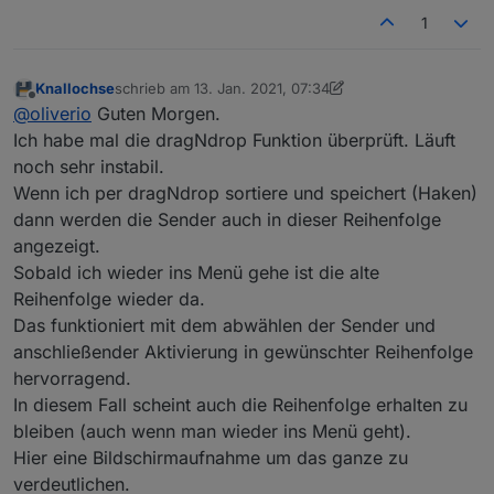
1
Knallochse
schrieb am
13. Jan. 2021, 07:34
zuletzt editiert von Knallochse
Offline
@
oliverio
Guten Morgen.
Ich habe mal die dragNdrop Funktion überprüft. Läuft
noch sehr instabil.
Wenn ich per dragNdrop sortiere und speichert (Haken)
dann werden die Sender auch in dieser Reihenfolge
angezeigt.
Sobald ich wieder ins Menü gehe ist die alte
Reihenfolge wieder da.
Das funktioniert mit dem abwählen der Sender und
anschließender Aktivierung in gewünschter Reihenfolge
hervorragend.
In diesem Fall scheint auch die Reihenfolge erhalten zu
bleiben (auch wenn man wieder ins Menü geht).
Hier eine Bildschirmaufnahme um das ganze zu
verdeutlichen.