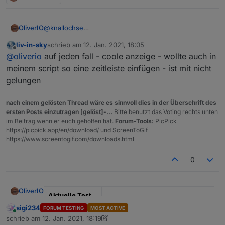
OliverIO
@
knallochse
ja größen passen.
liv-in-sky
schrieb am
12. Jan. 2021, 18:05
die Originalgrößen aus der quelle sind nochmal
zuletzt editiert von
Offline
@
oliverio
auf jeden fall - coole anzeige - wollte auch in
doppelt so groß und zum Browser werden für einen
tag nur ca 250kb übertragen. der Rest sind die texte
meinem script so eine zeitleiste einfügen - ist mit nicht
zu den einzelnen Sendungen.
gelungen
nach einem gelösten Thread wäre es sinnvoll dies in der Überschrift des
ersten Posts einzutragen [gelöst]-...
Bitte benutzt das Voting rechts unten
im Beitrag wenn er euch geholfen hat.
Forum-Tools:
PicPick
https://picpick.app/en/download/ und ScreenToGif
https://www.screentogif.com/downloads.html
0
OliverIO
Aktuelle Test
Version
0.0.1 und größer
sigi234
FORUM TESTING
MOST ACTIVE
Online
schrieb am
12. Jan. 2021, 18:19
zuletzt editiert von sigi234
1. Dez. 2021, 19:59
Veröffentlichun
Januar 2021