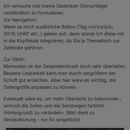
Bei mir benötigt der Adapter bei 5 geladenen Tagen
harmonisch in Gesamtbild einfügen. Eigentlich
Ich versuche mal meine Gedanken (Vorschläge)
ca 90-110MB.
passen sie nirgends so richtig hin ohne einen
verständlich zu formulieren.
neuen Bereich oben unten links rechts zu
Zur Navigation:
eröffnen. evtl habt ihr ja Vorschläge
Wenn es noch zusätzliche Button (Tag vor/zurück;
ZoomIn/Out, sowie konfigurierbare Zeilenhöhe
20:15 UHR? etc..) geben soll, dann würde ich diese mit
Dynamisch mehr oder weniger Platz auf der
in die Kopfleiste integrieren, da Sie ja Thematisch zur
Zeitleiste.
Zeitleiste gehören.
Da ja manche Sendungen sehr kurz sind, sind
die Texte nicht alle lesbar. Daher sollte man
ebenso "hineinzoomen" können. Auf einem
Zur Obtik:
Tablet oder Gerät mit Touchfunktion sollte das mit
Momentan ist der Gesamteindruck doch sehr überladen.
Pinch umgesetzt werden. Für Desktops
Bessere Lesbarkeit kann man durch vergrößern der
benötigen wir einen Plus/Minus-Knopf (auch
Schrift gut erreichen. Aber hier wäre es wichtig, die
hier das Problem der Navigation)
Aktuell hat eine halbe Stunde einen
Zeilengröße anpassen zu können.
vorgegebenen Wert von 120px, je nach Zoom
soll hier ein andere Größe in die Berechnung
Eventuell wäre es, um mehr Übersicht zu bekommen ,
einfließen. Ausprobieren muss ich, ob ich das
sinnvoll die Zeilen und die Sendungen farblich
stufenlos machen kann oder ob ich nur vielfache
(Hintergrund) zu verändern. (Bild dient zu
von 120/60/30 nehmen kann, so das das Layout
bündig berechnet wird.
Verdeutlichung - nur fix eingefärbt)