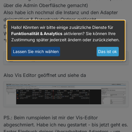
zu den einzelnen Sendungen.
über die Admin Oberfläsche gemacht)
Also habe ich nochmal die Instanz und den Adapter
deinstalliert & Datenbank-Ordner gelöscht.
Dann Adapter neu installiert und Instanz erzeugt.
Hallo! Könnten wir bitte einige zusätzliche Dienste für
Was mir gleich im Objektbaum auffiel : Datenpunkt
Funktionalität & Analytics
aktivieren? Sie können Ihre
Zustimmung später jederzeit ändern oder zurückziehen.
"tvprogram.admin" (war vorher nicht da)
Lassen Sie mich wählen
Das ist ok
Also Vis Editor geöffnet und siehe da
PS.: Beim rumspielen ist mir der Vis-Editor
abgeschmiert. Habe ich neu gestartet - bis jetzt geht es.
Erster Eindruck deines überarbeiteten Adapters - um