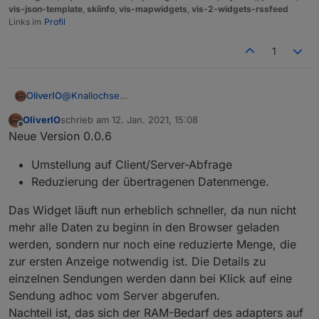
vis-json-template
,
skiinfo
,
vis-mapwidgets
,
vis-2-widgets-rssfeed
Links im
Profil
1
OliverIO
@
Knallochse
Aktuell noch nicht, steht aber auf meiner Liste.
OliverIO
schrieb am
12. Jan. 2021, 15:08
Als nächstes stell ich das Widget von Datenpunkten
zuletzt editiert von
Offline
Neue Version 0.0.6
auf Dateien mit Client/Server-Abfrage um, dann
schauen wir, wie es da mit der Performance aussieht.
Umstellung auf Client/Server-Abfrage
Reduzierung der übertragenen Datenmenge.
Das Widget läuft nun erheblich schneller, da nun nicht
mehr alle Daten zu beginn in den Browser geladen
werden, sondern nur noch eine reduzierte Menge, die
zur ersten Anzeige notwendig ist. Die Details zu
einzelnen Sendungen werden dann bei Klick auf eine
Sendung adhoc vom Server abgerufen.
Nachteil ist, das sich der RAM-Bedarf des adapters auf