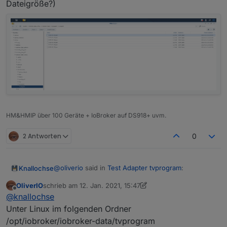
Dateigröße?)
HM&HMIP über 100 Geräte + IoBroker auf DS918+ uvm.
2 Antworten
0
@
oliverio
said in
Test Adapter tvprogram
:
Knallochse
OliverIO
schrieb am
12. Jan. 2021, 15:47
zuletzt editiert von OliverIO
1. Dez. 2021, 16:48
Offline
tvprogram.0
@
knallochse
Unter Linux im folgenden Ordner
/opt/iobroker/iobroker-data/tvprogram
Ich habe den config-Datenpunkt eingegeben .