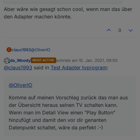
Aber wäre wie gesagt schon cool, wenn man das über
den Adapter machen könnte.
0
@
OliverIO
claus1993
C
da_Woody
schrieb am
15. Jan. 2021, 09:50
MOST ACTIVE
Komme auf meinen Vorschlag zurück das man aus
zuletzt editiert von
Online
@
claus1993
said in
Test Adapter tvprogram
:
der Übersicht heraus seinen TV schalten kann.
Wenn man im Detail View einen "Play Button"
hinzufügt und damit den vor dir genanten
@
OliverIO
Datenpunkt schaltet, wäre da perfekt :-)
Komme auf meinen Vorschlag zurück das man aus
der Übersicht heraus seinen TV schalten kann.
Wenn man im Detail View einen "Play Button"
hinzufügt und damit den vor dir genanten
Datenpunkt schaltet, wäre da perfekt :-)