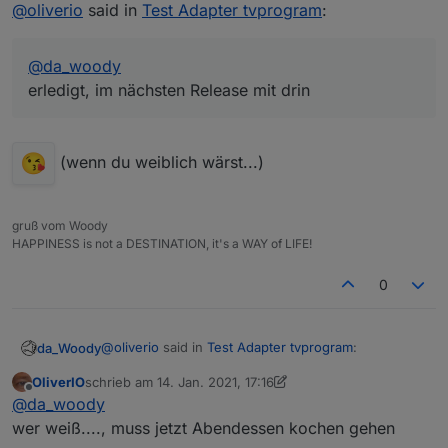
Online
@
oliverio
said in
Test Adapter tvprogram
:
@
da_woody
erledigt, im nächsten Release mit drin
(wenn du weiblich wärst...)
gruß vom Woody
HAPPINESS is not a DESTINATION, it's a WAY of LIFE!
0
@
oliverio
said in
Test Adapter tvprogram
:
da_Woody
OliverIO
schrieb am
14. Jan. 2021, 17:16
zuletzt editiert von OliverIO
Offline
@
da_woody
@
da_woody
erledigt, im nächsten Release mit drin
wer weiß...., muss jetzt Abendessen kochen gehen
(wenn du weiblich wärst...)