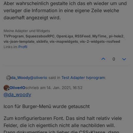
Aber wahrscheinlich gestalte ich das eh wieder um und
verlager die Information in eine eigene Zeile welche
dauerhaft angezeigt wird.
Meine Adapter und Widgets
TVProgram
,
SqueezeboxRPC
,
OpenLiga
,
RSSFeed
,
MyTime
,,
pi-hole2
,
vis-json-template
,
skiinfo
,
vis-mapwidgets
,
vis-2-widgets-rssfeed
Links im
Profil
0
@
oliverio
said in
Test Adapter tvprogram
:
da_Woody
OliverIO
schrieb am
14. Jan. 2021, 16:52
zuletzt editiert von
Offline
welche wäre angnehm oder soll ich das
@
da_woody
konfigurierbar machen?
ich glaub, die AW kannst du dir selbst geben! ;)
Icon für Burger-Menü wurde getauscht
durch die möglichkeit verschiedener schriftarten,
siehts dann oft anders aus wenn das fix ist. mit
Zum konfigurierbaren Font. Das sind halt relativ viele
Jura-Demi... und fett siehts schon angenehmer aus.
Felder, die ich eigentlich nicht alle nachbilden will.
Dann dokumentiere ich lieber die CSS-Klasse, dann