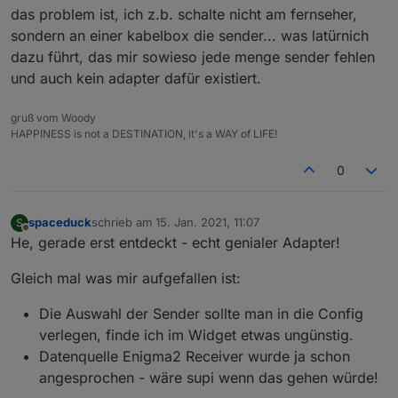
das problem ist, ich z.b. schalte nicht am fernseher,
sondern an einer kabelbox die sender... was latürnich
dazu führt, das mir sowieso jede menge sender fehlen
und auch kein adapter dafür existiert.
gruß vom Woody
HAPPINESS is not a DESTINATION, it's a WAY of LIFE!
0
spaceduck
schrieb am
15. Jan. 2021, 11:07
S
zuletzt editiert von
Offline
He, gerade erst entdeckt - echt genialer Adapter!
Gleich mal was mir aufgefallen ist:
Die Auswahl der Sender sollte man in die Config
verlegen, finde ich im Widget etwas ungünstig.
Datenquelle Enigma2 Receiver wurde ja schon
angesprochen - wäre supi wenn das gehen würde!