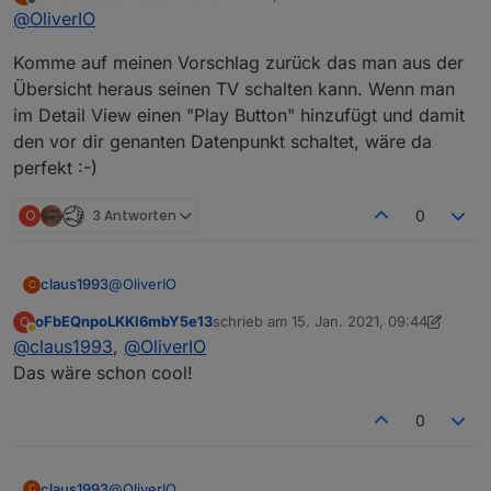
zuletzt editiert von
Offline
@
OliverIO
ebenfalls ein dunkles Design habe, kann man
einige Senderlogos schlecht erkennen. Wenn es
Die neue Aufteilung gefällt mir sehr gut. Ist alles
Komme auf meinen Vorschlag zurück das man aus der
nicht ein riesiger Aufwand ist, könnte man in
sehr übersichtlich.
diesem Bereich die Hintergrundfarbe getrennt
Bin gespannt, was dir noch alles einfällt.
Übersicht heraus seinen TV schalten kann. Wenn man
einstellbar machen?
im Detail View einen "Play Button" hinzufügt und damit
den vor dir genanten Datenpunkt schaltet, wäre da
perfekt :-)
O
3 Antworten
0
@
OliverIO
claus1993
C
oFbEQnpoLKKl6mbY5e13
schrieb am
15. Jan. 2021, 09:44
O
Komme auf meinen Vorschlag zurück das man aus
zuletzt editiert von oFbEQnpoLKKl6mbY
Abwesend
@
claus1993
,
@
OliverIO
der Übersicht heraus seinen TV schalten kann.
Wenn man im Detail View einen "Play Button"
Das wäre schon cool!
hinzufügt und damit den vor dir genanten
Datenpunkt schaltet, wäre da perfekt :-)
0
@
OliverIO
claus1993
C