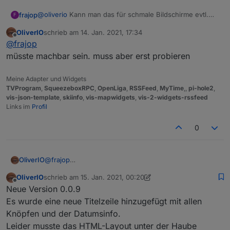
@
oliverio
Kann man das für schmale Bildschirme evtl.
frajop
F
eleganter hinbekommen? Vielleicht doch Bild
OliverIO
schrieb am
14. Jan. 2021, 17:34
obendrüber!? Oder konfigurierbar?
zuletzt editiert von
Offline
@
frajop
müsste machbar sein. muss aber erst probieren
Meine Adapter und Widgets
TVProgram
,
SqueezeboxRPC
,
OpenLiga
,
RSSFeed
,
MyTime
,,
pi-hole2
,
vis-json-template
,
skiinfo
,
vis-mapwidgets
,
vis-2-widgets-rssfeed
Links im
Profil
0
OliverIO
@
frajop
müsste machbar sein. muss aber erst probieren
OliverIO
schrieb am
15. Jan. 2021, 00:20
zuletzt editiert von OliverIO
Offline
Neue Version 0.0.9
Es wurde eine neue Titelzeile hinzugefügt mit allen
Knöpfen und der Datumsinfo.
Leider musste das HTML-Layout unter der Haube