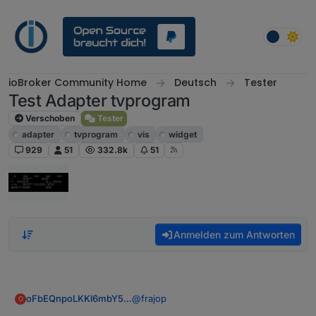
Weiter zum Inhalt
ioBroker Community Home
Deutsch
Tester
Test Adapter tvprogram
Verschoben
Tester
adapter
tvprogram
vis
widget
929
51
332.8k
51
Anmelden zum Antworten
@
frajop
oFbEQnpoLKKl6mbY5e13
O