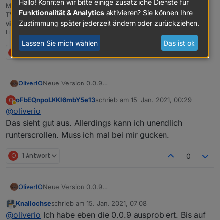
Hallo! Könnten wir bitte einige zusätzliche Dienste für
Meine Adapter und Widgets
Funktionalität & Analytics
aktivieren? Sie können Ihre
TVProgram
,
SqueezeboxRPC
,
OpenLiga
,
RSSFeed
,
MyTime
,,
pi-hole2
,
Zustimmung später jederzeit ändern oder zurückziehen.
vis-json-template
,
skiinfo
,
vis-mapwidgets
,
vis-2-widgets-rssfeed
Links im
Profil
Lassen Sie mich wählen
Das ist ok
O
F
4 Antworten
0
Neue Version 0.0.9
OliverIO
Es wurde eine neue Titelzeile hinzugefügt mit allen
oFbEQnpoLKKl6mbY5e13
schrieb am
15. Jan. 2021, 00:29
O
Knöpfen und der Datumsinfo.
zuletzt editiert von
Abwesend
@
oliverio
Leider musste das HTML-Layout unter der Haube
nochmal grundlegend geändert werden.
Das sieht gut aus. Allerdings kann ich unendlich
Es gibt noch einen kleinen Glitch, mal schauen wer
runterscrollen. Muss ich mal bei mir gucken.
ihn findet.
Auch im Sendungs-Detaildialog, der Text und Bild
O
1 Antwort
0
übereinander bei kleineren Bildschirmen
muss noch warten. Der Dialog wehrt sich noch gegen
meine Anweisungen.
Neue Version 0.0.9
OliverIO
Es wurde eine neue Titelzeile hinzugefügt mit allen
Knallochse
schrieb am
15. Jan. 2021, 07:08
Knöpfen und der Datumsinfo.
zuletzt editiert von
Offline
@
oliverio
Ich habe eben die 0.0.9 ausprobiert. Bis auf
Leider musste das HTML-Layout unter der Haube