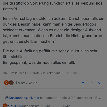
nochmal grundlegend geändert werden.
die drag&drop Sortierung funktioniert alles Reibungslos
Es gibt noch einen kleinen Glitch, mal schauen wer
(latest?).
ihn findet.
Auch im Sendungs-Detaildialog, der Text und Bild
Einen Vorschlag möchte ich äußern. Da ich ebenfalls ein
übereinander bei kleineren Bildschirmen
dunkles Design habe, kann man einige Senderlogos
muss noch warten. Der Dialog wehrt sich noch gegen
meine Anweisungen.
schlecht erkennen. Wenn es nicht ein riesiger Aufwand
ist, könnte man in diesem Bereich die Hintergrundfarbe
getrennt einstellbar machen?
Die neue Aufteilung gefällt mir sehr gut. Ist alles sehr
übersichtlich.
Bin gespannt, was dir noch alles einfällt.
HM&HMIP über 100 Geräte + IoBroker auf DS918+ uvm.
C
2 Antworten
0
@
oliverio
Ich habe eben die 0.0.9 ausprobiert. Bis
Knallochse
auf die drag&drop Sortierung funktioniert alles
claus1993
schrieb am
15. Jan. 2021, 09:42
C
Reibungslos (latest?).
Einen Vorschlag möchte ich äußern. Da ich