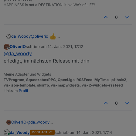
HAPPINESS is not a DESTINATION, it's a WAY of LIFE!
0
@
oliverio
da_Woody
falscher film! den font stell ich mir ja ein, nicht das
OliverIO
schrieb am
14. Jan. 2021, 17:12
prob! nur deine 125% sind für mich das problem.
zuletzt editiert von
Offline
@
da_woody
das wär schön, wenn einstellbar. bei CSS bin ich
bisschen besser als ne kuh beim eislaufen... :D
erledigt, im nächsten Release mit drin
Meine Adapter und Widgets
TVProgram
,
SqueezeboxRPC
,
OpenLiga
,
RSSFeed
,
MyTime
,,
pi-hole2
,
vis-json-template
,
skiinfo
,
vis-mapwidgets
,
vis-2-widgets-rssfeed
Links im
Profil
0
OliverIO
@
da_woody
erledigt, im nächsten Release mit drin
da_Woody
schrieb am
14. Jan. 2021, 17:14
MOST ACTIVE
zuletzt editiert von