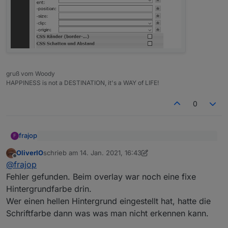
gruß vom Woody
HAPPINESS is not a DESTINATION, it's a WAY of LIFE!
0
frajop
F
im Video sieht man beim drücken der Pfeile (oben
OliverIO
schrieb am
14. Jan. 2021, 16:43
rechts) die Einblendung vom Datum. Und bei mir in
zuletzt editiert von OliverIO
Offline
Das Datum ist bei mir nicht sichtbar. Das Bild wird
meiner Vis kommt ebenfalls diese Einblendung.
@
frajop
dunkler und wieder heller, aber kein Datum zu sehen
Fehler gefunden. Beim overlay war noch eine fixe
Hintergrundfarbe drin.
Wer einen hellen Hintergrund eingestellt hat, hatte die
Schriftfarbe dann was was man nicht erkennen kann.