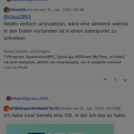
OliverIO
schrieb am
15. Jan. 2021, 09:46
Komme auf meinen Vorschlag zurück das man aus
zuletzt editiert von
Offline
@
claus1993
der Übersicht heraus seinen TV schalten kann.
Wenn man im Detail View einen "Play Button"
Relativ einfach umzusetzen, wäre eine senderid welche
hinzufügt und damit den vor dir genanten
in den Daten vorhanden ist in einen datenpunkt zu
Datenpunkt schaltet, wäre da perfekt :-)
schreiben
Meine Adapter und Widgets
TVProgram
,
SqueezeboxRPC
,
OpenLiga
,
RSSFeed
,
MyTime
,,
pi-hole2
,
vis-json-template
,
skiinfo
,
vis-mapwidgets
,
vis-2-widgets-rssfeed
Links im
Profil
1
OliverIO
@
claus1993
Relativ einfach umzusetzen, wäre eine senderid
oFbEQnpoLKKl6mbY5e13
schrieb am
15. Jan. 2021, 09:50
O
welche in den Daten vorhanden ist in einen
zuletzt editiert von oFbEQnpoLKKl6mbY
Abwesend
Ich habe zwar bereits eine VIS, in der ich das so habe:
datenpunkt zu schreiben