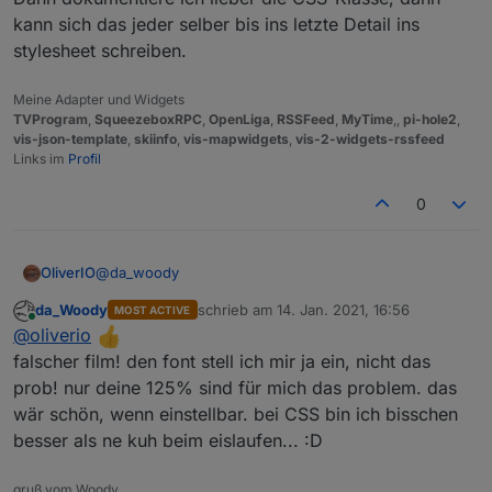
kann sich das jeder selber bis ins letzte Detail ins
stylesheet schreiben.
Meine Adapter und Widgets
TVProgram
,
SqueezeboxRPC
,
OpenLiga
,
RSSFeed
,
MyTime
,,
pi-hole2
,
vis-json-template
,
skiinfo
,
vis-mapwidgets
,
vis-2-widgets-rssfeed
Links im
Profil
0
aber links, die 3 menüstreifen tun weh im auge...
@
da_woody
OliverIO
da_Woody
schrieb am
14. Jan. 2021, 16:56
MOST ACTIVE
Icon für Burger-Menü wurde getauscht
zuletzt editiert von
Online
@
oliverio
Zum konfigurierbaren Font. Das sind halt relativ viele
falscher film! den font stell ich mir ja ein, nicht das
Felder, die ich eigentlich nicht alle nachbilden will.
prob! nur deine 125% sind für mich das problem. das
Dann dokumentiere ich lieber die CSS-Klasse, dann
wär schön, wenn einstellbar. bei CSS bin ich bisschen
kann sich das jeder selber bis ins letzte Detail ins
besser als ne kuh beim eislaufen... :D
stylesheet schreiben.
gruß vom Woody