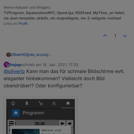
Meine Adapter und Widgets
TVProgram
,
SqueezeboxRPC
,
OpenLiga
,
RSSFeed
,
MyTime
,,
pi-hole2
,
vis-json-template
,
skiinfo
,
vis-mapwidgets
,
vis-2-widgets-rssfeed
Links im
Profil
1
OliverIO
@
da_woody
wer weiß...., muss jetzt Abendessen kochen gehen
frajop
schrieb am
14. Jan. 2021, 17:33
F
zuletzt editiert von
Offline
@
oliverio
Kann man das für schmale Bildschirme evtl.
eleganter hinbekommen? Vielleicht doch Bild
obendrüber!? Oder konfigurierbar?