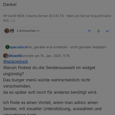
Danke!
HP Gen8 16GB / Ubuntu Server 20.04 LTS - Nein, ein Server braucht keine
GUI…;-)
2 Antworten
0
He, gerade erst entdeckt - echt genialer Adapter!
spaceduck
S
OliverIO
schrieb am
15. Jan. 2021, 11:15
Gleich mal was mir aufgefallen ist:
zuletzt editiert von
Offline
@
spaceduck
Die Auswahl der Sender sollte man in die
Warum findest du die Senderauswahl im widget
Danke!
Config verlegen, finde ich im Widget etwas
ungünstig?
ungünstig.
Das burger menü würde wahrscheinlich nicht
Datenquelle Enigma2 Receiver wurde ja schon
verschwinden,
angesprochen - wäre supi wenn das gehen
würde!
da es später evtl noch für anderes benötigt wird.
Ich finde es einen Vorteil, wenn man adhoc einen
Sender, mit visueller Unterstützung, auswählen und
umsortieren kann