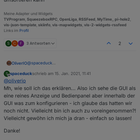
Meine Adapter und Widgets
TVProgram
,
SqueezeboxRPC
,
OpenLiga
,
RSSFeed
,
MyTime
,,
pi-hole2
,
vis-json-template
,
skiinfo
,
vis-mapwidgets
,
vis-2-widgets-rssfeed
Links im
Profil
S
C
F
3 Antworten
2
@
spaceduck
OliverIO
Warum findest du die Senderauswahl im widget
spaceduck
schrieb am
15. Jan. 2021, 11:41
S
ungünstig?
Ich finde es einen Vorteil, wenn man adhoc einen
zuletzt editiert von
Offline
@
oliverio
Das burger menü würde wahrscheinlich nicht
Sender, mit visueller Unterstützung, auswählen und
verschwinden,
umsortieren kann
Mh, wie soll ich das erklären... Also ich sehe die GUI als
da es später evtl noch für anderes benötigt wird.
eine reines Anzeige und Bedienpanel aber innerhalb der
GUI was zum konfigurieren - ich glaube das hatten wir
noch nicht. Vielleicht bin ich auch zu voreingenommen?!
Vielleicht gewöhn ich mich ja dran - einfach so lassen!
Danke!