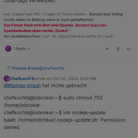
code-tags verwenden.
Ich wollte von 18.20.4 auf 20.18.0 kommen.
kein Support per PN! - Fragen im Forum stellen -
Benutzt das Voting
Was muss ich tun das es funktioniert?
rechts unten im Beitrag wenn er euch geholfen hat.
Gruß
Das Forum freut sich über eine Spende. Benutzt dazu den
Thorsten
Spendenbutton oben rechts. Danke!
Mod-Edit:
Code/Log in Code Tags gepackt. Bitte
der Installationsfixer:
curl -fsL https://iobroker.net/fix.sh | bash -
benutzt die Code Tags Funktion ->
</>
Hier
gehts zur Hilfe.
C
1 Reply
0
@
chefkochts
Thomas Braun
ChefkochTS
wrote on
Oct 26, 2024, 6:07 PM
C
last edited by
Offline
@
thomas-braun
hat nichts gebracht
Dann nochmal versuchen
chefkochts@iobroker:~$ sudo chmod 750
/home/iobroker
chefkochts@iobroker:~$ iob nodejs-update
bash: /home/iobroker/.nodejs-update.sh: Permission
denied