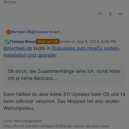
Michael
0
@
thomas-braun
Michael ÜB
Oh doch, die Zusammenhänge sehe ich, sonst
Thomas Braun
wrote on
Sep 9, 2024, 6:48 PM
MOST ACTIVE
hätte ich ja keine Backups....
...und bitte nicht böse sein, es gibt halt Menschen
last edited by
Online
@
michael-üb
sagte in
Diskussion zum HowTo nodejs-
Ich kümmer mich dann mal um grafana.....
die fahren lieber Motorrad und machen sich in der
Werkstatt die Finger an Drehbank und alten
Installation und upgrade
:
Motoren schmutzig, wenn du mal was in die
Richtung brauchst helfe ich auch gerne.
Oh doch, die Zusammenhänge sehe ich, sonst hätte
ich ja keine Backups....
Dann hättest du aber keine 311 Updates beim OS und 14
beim ioBroker verpennt. Das Mopped hat also akuten
Wartungsstau.
Linux-Werkzeugkasten:
https://forum.iobroker.net/topic/42952/der-kleine-iobroker-linux-