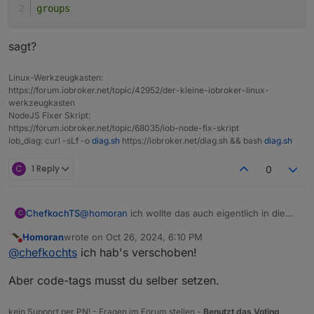
groups
sagt?
Linux-Werkzeugkasten:
https://forum.iobroker.net/topic/42952/der-kleine-iobroker-linux-
werkzeugkasten
NodeJS Fixer Skript:
https://forum.iobroker.net/topic/68035/iob-node-fix-skript
iob_diag: curl -sLf -o
diag.sh
https://iobroker.net/diag.sh && bash
diag.sh
C
1 Reply
0
ChefkochTS
@
homoran
ich wollte das auch eigentlich in die
C
update Diskussion posten
Homoran
wrote on
Oct 26, 2024, 6:10 PM
last edited by
Do not disturb
@
chefkochts
ich hab's verschoben!
Aber code-tags musst du selber setzen.
kein Support per PN! - Fragen im Forum stellen -
Benutzt das Voting