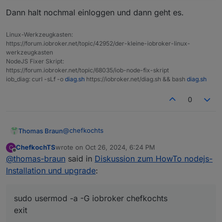
Dann halt nochmal einloggen und dann geht es.
Linux-Werkzeugkasten:
https://forum.iobroker.net/topic/42952/der-kleine-iobroker-linux-
werkzeugkasten
NodeJS Fixer Skript:
https://forum.iobroker.net/topic/68035/iob-node-fix-skript
iob_diag: curl -sLf -o
diag.sh
https://iobroker.net/diag.sh && bash
diag.sh
0
@
chefkochts
Thomas Braun
ChefkochTS
wrote on
Oct 26, 2024, 6:24 PM
C
Logisch, der user 'chefkochts' ist nicht in der
last edited by
Offline
@
thomas-braun
said in
Diskussion zum HowTo nodejs-
Gruppe 'iobroker' drin.
sudo usermod -a -G iobroker chefkochts

Installation und upgrade
:
Dann halt nochmal einloggen und dann geht es.
sudo usermod -a -G iobroker chefkochts
exit