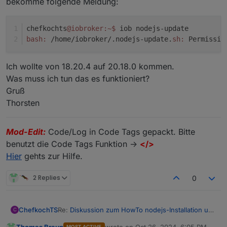
bekomme folgende Meldung:
chefkochts
@iobroker
:~
$ 
iob nodejs-update
bash:
 /home/iobroker/.nodejs-update.
sh:
 Permissio
Ich wollte von 18.20.4 auf 20.18.0 kommen.
Was muss ich tun das es funktioniert?
Gruß
Thorsten
Mod-Edit:
Code/Log in Code Tags gepackt. Bitte
benutzt die Code Tags Funktion ->
</>
Hier
gehts zur Hilfe.
2 Replies
0
Re:
Diskussion zum HowTo nodejs-Installation und
ChefkochTS
C
upgrade
Thomas Braun
wrote on
Oct 26, 2024, 6:05 PM
MOST ACTIVE