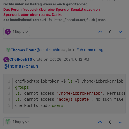
rechts unten im Beitrag wenn er euch geholfen hat.
Das Forum freut sich über eine Spende. Benutzt dazu den
Spendenbutton oben rechts. Danke!
der Installationsfixer:
curl -fsL https://iobroker.net/fix.sh | bash -
C
1 Reply
0
@
chefkochts
sagte in
Fehlermeldung
:
Thomas Braun
ChefkochTS
wrote on
Oct 26, 2024, 6:12 PM
C
last edited by
Offline
@
thomas-braun
iob nodejs-update
ls -l /home/iobroker/iob nodejs-update

chefkochts@iobroker:~$ 
ls
 -l /home/iobroker/iob n
groups
sagt?
ls
: cannot access 
'/home/iobroker/iob'
: Permissio
ls
: cannot access 
'nodejs-update'
: No such file o
chefkochts sudo 
users
1 Reply
0