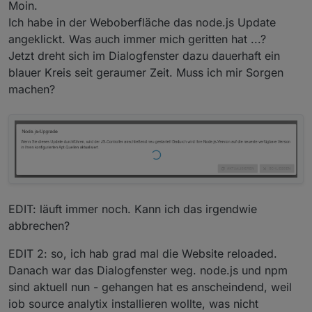
Moin.
Hochziehen von Bullseye auf Bookworm
Size of iob-Database:
Recommended versions are nodejs 20.17.0 and
Ich habe in der Weboberfläche das node.js Update
funktioniert für Raspberry OS auch nicht. Also
Your nodejs installation is correct

angeklickt. Was auch immer mich geritten hat ...?
ist das nicht aufwändiger als eine komplette
17M
/opt/iobroker/iobroker-data/objects.jsonl
Neuinstallation. Mit Backup ist das in kurzer Zeit
Jetzt dreht sich im Dialogfenster dazu dauerhaft ein
MEMORY: 

1.
2M
/opt/iobroker/iobroker-data/states.jsonl
erledigt.
blauer Kreis seit geraumer Zeit. Muss ich mir Sorgen
               total        used        fre
Mem:            1.8G        1.0G        184
machen?
Swap:            99M        6.0M         93
Total:          1.9G        1.0G        278
===================
END
OF
SUMMARY
=================
Active iob-Instances: 	13

Upgrade policy: none

ioBroker Core: 		js-controller 
			admin 			7.
EDIT: läuft immer noch. Kann ich das irgendwie
ioBroker Status: 	iobroker is running 
abbrechen?
EDIT 2: so, ich hab grad mal die Website reloaded.
Objects type: jsonl

Danach war das Dialogfenster weg. node.js und npm
States  type: jsonl

sind aktuell nun - gehangen hat es anscheindend, weil
Status admin and web instance:

iob source analytix installieren wollte, was nicht
+ system.adapter.admin.0                  