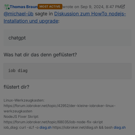
So, alles wieder im Lot.
Thomas Braun
wrote on
Sep 9, 2024, 8:47 PM
MOST ACTIVE
Danke hier und an chatgpt ;-)
last edited by Thomas Braun
Sep 9, 20
Online
@
michael-üb
sagte in
Diskussion zum HowTo nodejs-
Installation und upgrade
:
chatgpt
Was hat dir das denn geflüstert?
flüstert dir?
Linux-Werkzeugkasten:
https://forum.iobroker.net/topic/42952/der-kleine-iobroker-linux-
werkzeugkasten
NodeJS Fixer Skript:
https://forum.iobroker.net/topic/68035/iob-node-fix-skript
iob_diag: curl -sLf -o
diag.sh
https://iobroker.net/diag.sh && bash
diag.sh