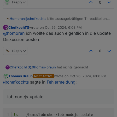
1 Reply
0
Homoran
@
chefkochts
bitte aussagekräftigen Threadtitel und
code-tags verwenden.
ChefkochTS
wrote on
Oct 26, 2024, 6:08 PM
C
last edited by
Offline
@
homoran
ich wollte das auch eigentlich in die update
Diskussion posten
1 Reply
0
@
thomas-braun
hat nichts gebracht
ChefkochTS
C
Thomas Braun
wrote on
Oct 26, 2024, 6:08 PM
MOST ACTIVE
chefkochts@iobroker:~$ sudo chmod 750
last edited by
Online
@
chefkochts
sagte in
Fehlermeldung
:
/home/iobroker
chefkochts@iobroker:~$ iob nodejs-update
bash: /home/iobroker/.nodejs-update.sh:
iob nodejs-update
Permission denied
ls
 -l /home/iobroker/iob nodejs-update