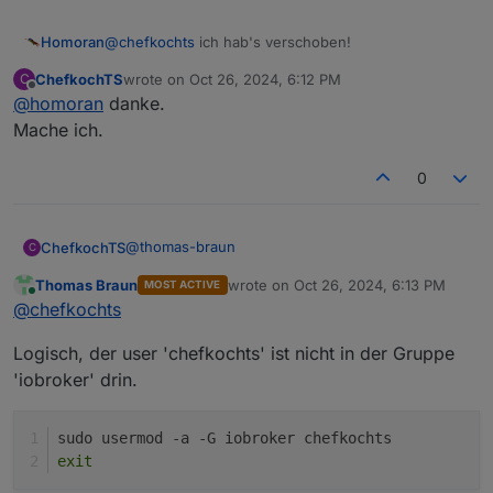
@
chefkochts
ich hab's verschoben!
Homoran
ChefkochTS
wrote on
Oct 26, 2024, 6:12 PM
C
Aber code-tags musst du selber setzen.
last edited by
Offline
@
homoran
danke.
Mache ich.
0
@
thomas-braun
ChefkochTS
C
Thomas Braun
wrote on
Oct 26, 2024, 6:13 PM
MOST ACTIVE
chefkochts@iobroker:~$ ls -l /home/iobroke
last edited by
Online
@
chefkochts
groups

ls: cannot access '/home/iobroker/iob': Pe
Logisch, der user 'chefkochts' ist nicht in der Gruppe
ls: cannot access 'nodejs-update': No such
'iobroker' drin.
sudo usermod -a -G iobroker chefkochts
exit