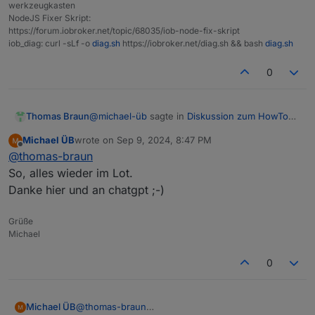
werkzeugkasten
NodeJS Fixer Skript:
https://forum.iobroker.net/topic/68035/iob-node-fix-skript
iob_diag: curl -sLf -o
diag.sh
https://iobroker.net/diag.sh && bash
diag.sh
0
@
michael-üb
sagte in
Diskussion zum HowTo
Thomas Braun
nodejs-Installation und upgrade
:
Michael ÜB
wrote on
Sep 9, 2024, 8:47 PM
last edited by
Offline
Oh doch, die Zusammenhänge sehe ich,
@
thomas-braun
sonst hätte ich ja keine Backups....
So, alles wieder im Lot.
Dann hättest du aber keine 311 Updates beim
Danke hier und an chatgpt ;-)
OS und 14 beim ioBroker verpennt. Das
Mopped hat also akuten Wartungsstau.
Grüße
Michael
0
Michael ÜB
@
thomas-braun