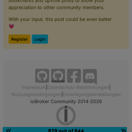
bookmarks and upvote posts to show your
appreciation to other community members.
With your input, this post could be even better
💗
Register
Login
Community
Impressum
|
Datenschutz-Bestimmungen
|
Nutzungsbedingungen
|
Einwilligungseinstellungen
ioBroker Community 2014-2026
829 out of 844