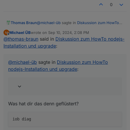
0
@
michael-üb
sagte in
Diskussion zum HowTo
Thomas Braun
nodejs-Installation und upgrade
:
Michael ÜB
wrote on
Sep 10, 2024, 2:08 PM
last edited by
Offline
chatgpt
@
thomas-braun
said in
Diskussion zum HowTo nodejs-
Installation und upgrade
:
Was hat dir das denn geflüstert?
@
michael-üb
sagte in
Diskussion zum HowTo
nodejs-Installation und upgrade
:
flüstert dir?
Was hat dir das denn geflüstert?