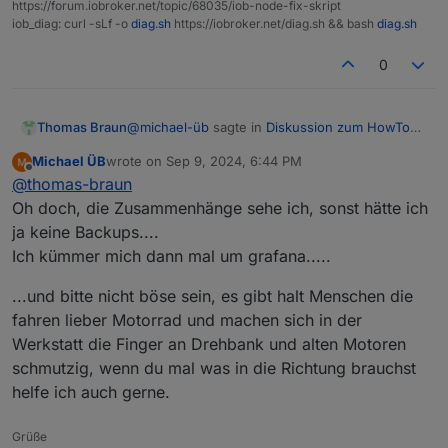
https://forum.iobroker.net/topic/68035/iob-node-fix-skript
iob_diag: curl -sLf -o
diag.sh
https://iobroker.net/diag.sh && bash
diag.sh
0
@
michael-üb
sagte in
Diskussion zum HowTo
Thomas Braun
nodejs-Installation und upgrade
:
Michael ÜB
wrote on
Sep 9, 2024, 6:44 PM
last edited by
Offline
Bis auf Grafana, da kümmern ich mich
@
thomas-braun
später, sehe da keinen direkten
Oh doch, die Zusammenhänge sehe ich, sonst hätte ich
Nee, du sieht ja offenbar eh keine
Zusammenhang zum iobroker.
ja keine Backups....
Zusammenhänge was wichtige Updates
Ich kümmer mich dann mal um grafana.....
angeht...
Bring das ganze Konstrukt auf einen
rein.
konsistenten Stand, das gilt auch für Grafana.
...und bitte nicht böse sein, es gibt halt Menschen die
Mach einen separaten Thread auf und poste da
fahren lieber Motorrad und machen sich in der
die Langfassung von
Werkstatt die Finger an Drehbank und alten Motoren
schmutzig, wenn du mal was in die Richtung brauchst
helfe ich auch gerne.
Grüße