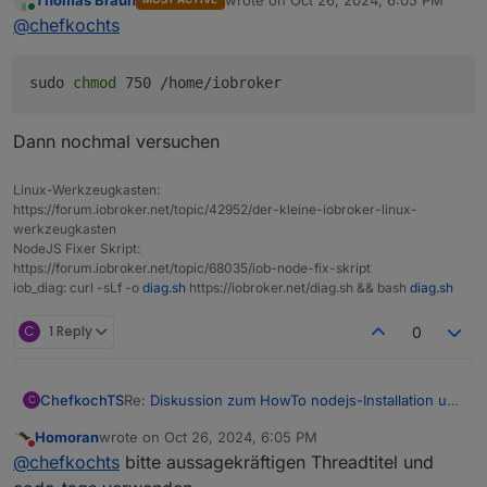
Ich habe das update mit iob nodejs-update
last edited by
Online
@
chefkochts
probiert und bekomme folgende Meldung:
chefkochts@iobroker:~$ iob nodejs-update

sudo
chmod
750 /home/iobroker
Ich wollte von 18.20.4 auf 20.18.0 kommen.
Was muss ich tun das es funktioniert?
Gruß
Dann nochmal versuchen
Thorsten
Mod-Edit:
Code/Log in Code Tags gepackt. Bitte
benutzt die Code Tags Funktion ->
</>
Linux-Werkzeugkasten:
Hier
gehts zur Hilfe.
https://forum.iobroker.net/topic/42952/der-kleine-iobroker-linux-
werkzeugkasten
NodeJS Fixer Skript:
https://forum.iobroker.net/topic/68035/iob-node-fix-skript
iob_diag: curl -sLf -o
diag.sh
https://iobroker.net/diag.sh && bash
diag.sh
C
1 Reply
0
Re:
Diskussion zum HowTo nodejs-Installation und
ChefkochTS
C
upgrade
Homoran
wrote on
Oct 26, 2024, 6:05 PM
Ich habe das update mit iob nodejs-update
last edited by
Do not disturb
@
chefkochts
bitte aussagekräftigen Threadtitel und
probiert und bekomme folgende Meldung:
chefkochts@iobroker:~$ iob nodejs-update
