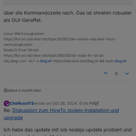
analytix installieren wollte, was nicht funktioniert hat (ich
hatte SA auf dem alten RPi drauf, es aber nach dem
über die Kommandozeile nach. Das ist ohnehin robuster
Umstieg auf den Rpi5 (noch) nicht wieder installiert)
als GUI-Geraffel.
Von daher scheint erstmal alles wieder ok zu sein.
Linux-Werkzeugkasten:
https://forum.iobroker.net/topic/42952/der-kleine-iobroker-linux-
werkzeugkasten
NodeJS Fixer Skript:
https://forum.iobroker.net/topic/68035/iob-node-fix-skript
iob_diag: curl -sLf -o
diag.sh
https://iobroker.net/diag.sh && bash
diag.sh
0
about a month later
ChefkochTS
wrote on
Oct 26, 2024, 6:04 PM
C
last edited by Negalein
Oct 26, 2024, 8:07 PM
Offline
Re:
Diskussion zum HowTo nodejs-Installation und
upgrade
Ich habe das update mit iob nodejs-update probiert und