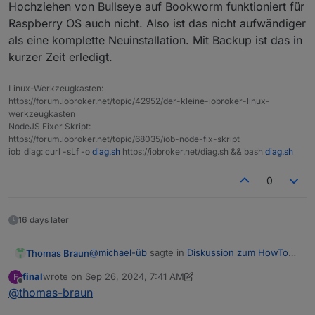
Hochziehen von Bullseye auf Bookworm funktioniert für
Swap:
99M
6.
0M
93M
   Static hostname: michisraspi

Raspberry OS auch nicht. Also ist das nicht aufwändiger
Total:
1.
9G
1.
0G
278M
         Icon name: computer

als eine komplette Neuinstallation. Mit Backup ist das in
  Operating System: Raspbian GNU/Linux 11 (
flüstert dir?
Active iob-Instances:
            Kernel: Linux 6.1.21-v8+

13
kurzer Zeit erledigt.
      Architecture: arm64

Upgrade policy:
none
Linux-Werkzeugkasten:
Installation: 		native

ioBroker Core:
js-controller
6.0
.
https://forum.iobroker.net/topic/42952/der-kleine-iobroker-linux-
Kernel: 		aarch64

werkzeugkasten
admin
7.0
.
Userland: 		32 bit

NodeJS Fixer Skript:
Timezone: 		Europe/Berlin (CEST, 
https://forum.iobroker.net/topic/68035/iob-node-fix-skript
ioBroker Status:
iobroker
is
running
on
this
User-ID: 		1000

iob_diag: curl -sLf -o
diag.sh
https://iobroker.net/diag.sh && bash
diag.sh
Display-Server: 	false

Boot Target: 		multi-user.target

0
Objects type:
jsonl
Pending OS-Updates: 	0

States  type:
jsonl
Pending iob updates: 	5

16 days later
Status admin and web instance:
Nodejs-Installation:

+
system.adapter.admin.0                  : admin   
@
michael-üb
sagte in
Diskussion zum HowTo
Thomas Braun
/usr/bin/nodejs 	v20.17.0

+
system.adapter.web.0                    : web     
nodejs-Installation und upgrade
:
/usr/bin/node 		v20.17.0

final
wrote on
Sep 26, 2024, 7:41 AM
F
/usr/bin/npm 		10.8.2

last edited by final
Sep 26, 2024, 10:39 AM
Offline
@
thomas-braun
hochziehen mit allem Gedöns
Objects:
2111
/usr/bin/npx 		10.8.2

States:
1842
/usr/bin/corepack 	0.29.3
