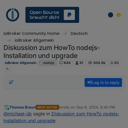
Skip to content
ioBroker Community Home
Deutsch
ioBroker Allgemein
Diskussion zum HowTo nodejs-
Installation und upgrade
ioBroker Allgemein
nodejs
844
91
304.9k
63
Log in to reply
Thomas Braun
wrote on
Sep 9, 2024, 6:40 PM
MOST ACTIVE
last edited by
Online
@
michael-üb
sagte in
Diskussion zum HowTo nodejs-
Installation und upgrade
: