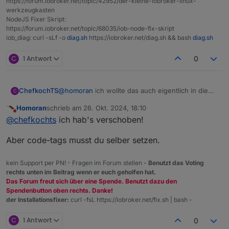
https://forum.iobroker.net/topic/42952/der-kleine-iobroker-linux-
werkzeugkasten
NodeJS Fixer Skript:
https://forum.iobroker.net/topic/68035/iob-node-fix-skript
iob_diag: curl -sLf -o
diag.sh
https://iobroker.net/diag.sh && bash
diag.sh
C
1 Antwort
0
ChefkochTS
@
homoran
ich wollte das auch eigentlich in die
C
update Diskussion posten
Homoran
schrieb am
26. Okt. 2024, 18:10
zuletzt editiert von
Nicht stören
@
chefkochts
ich hab's verschoben!
Aber code-tags musst du selber setzen.
kein Support per PN! - Fragen im Forum stellen -
Benutzt das Voting
rechts unten im Beitrag wenn er euch geholfen hat.
Das Forum freut sich über eine Spende. Benutzt dazu den
Spendenbutton oben rechts. Danke!
der Installationsfixer:
curl -fsL https://iobroker.net/fix.sh | bash -
C
1 Antwort
0