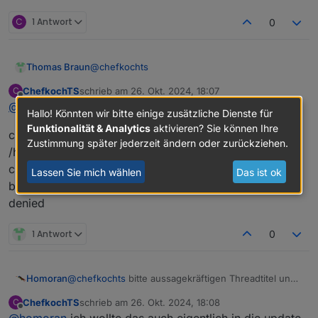
Hier
gehts zur Hilfe.
C
1 Antwort
0
@
chefkochts
Thomas Braun
ChefkochTS
schrieb am
26. Okt. 2024, 18:07
C
zuletzt editiert von
Offline
@
thomas-braun
hat nichts gebracht
Hallo! Könnten wir bitte einige zusätzliche Dienste für
Dann nochmal versuchen
Funktionalität & Analytics
aktivieren? Sie können Ihre
chefkochts@iobroker:~$ sudo chmod 750
Zustimmung später jederzeit ändern oder zurückziehen.
/home/iobroker
chefkochts@iobroker:~$ iob nodejs-update
Lassen Sie mich wählen
Das ist ok
bash: /home/iobroker/.nodejs-update.sh: Permission
denied
1 Antwort
0
Homoran
@
chefkochts
bitte aussagekräftigen Threadtitel und
code-tags verwenden.
ChefkochTS
schrieb am
26. Okt. 2024, 18:08
C
zuletzt editiert von
Offline