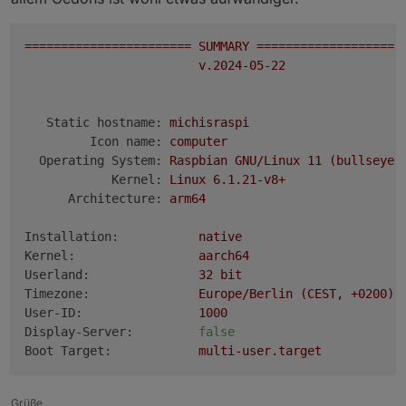
=======================
SUMMARY
====================
v.2024-05-22
Static hostname:
michisraspi
Icon name:
computer
Operating System:
Raspbian
GNU/Linux
11
(bullseye)
Kernel:
Linux
6.1
.21
-v8+
Architecture:
arm64
Installation:
native
Kernel:
aarch64
Userland:
32
bit
Timezone:
Europe/Berlin
(CEST,
+0200)
User-ID:
1000
Display-Server:
false
Boot Target:
multi-user.target
Pending OS-Updates:
0
Grüße