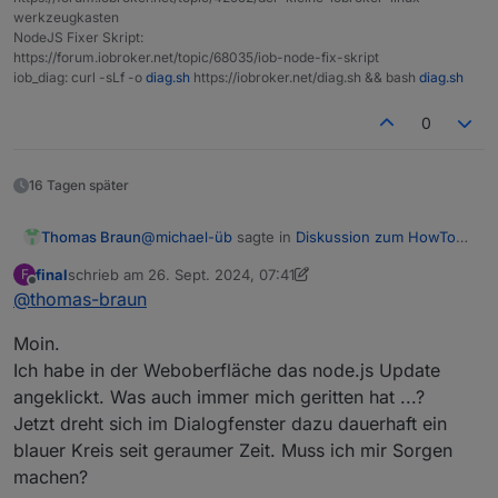
Kernel: 		aarch64

werkzeugkasten
admin
7.0
.
Userland: 		32 bit

NodeJS Fixer Skript:
Timezone: 		Europe/Berlin (CEST, 
https://forum.iobroker.net/topic/68035/iob-node-fix-skript
ioBroker Status:
iobroker
is
running
on
this
User-ID: 		1000

iob_diag: curl -sLf -o
diag.sh
https://iobroker.net/diag.sh && bash
diag.sh
Display-Server: 	false

Boot Target: 		multi-user.target

0
Objects type:
jsonl
Pending OS-Updates: 	0

States  type:
jsonl
Pending iob updates: 	5

16 Tagen später
Status admin and web instance:
Nodejs-Installation:

+
system.adapter.admin.0                  : admin   
@
michael-üb
sagte in
Diskussion zum HowTo
Thomas Braun
/usr/bin/nodejs 	v20.17.0

+
system.adapter.web.0                    : web     
nodejs-Installation und upgrade
:
/usr/bin/node 		v20.17.0

final
schrieb am
26. Sept. 2024, 07:41
F
/usr/bin/npm 		10.8.2

zuletzt editiert von final
Offline
@
thomas-braun
hochziehen mit allem Gedöns
Objects:
2111
/usr/bin/npx 		10.8.2

States:
1842
/usr/bin/corepack 	0.29.3

Moin.
Hochziehen von Bullseye auf Bookworm
Size of iob-Database:
Recommended versions are nodejs 20.17.0 and
Ich habe in der Weboberfläche das node.js Update
funktioniert für Raspberry OS auch nicht. Also
Your nodejs installation is correct

angeklickt. Was auch immer mich geritten hat ...?
ist das nicht aufwändiger als eine komplette
17M
/opt/iobroker/iobroker-data/objects.jsonl
Neuinstallation. Mit Backup ist das in kurzer Zeit
Jetzt dreht sich im Dialogfenster dazu dauerhaft ein
MEMORY: 

1.
2M
/opt/iobroker/iobroker-data/states.jsonl
erledigt.
blauer Kreis seit geraumer Zeit. Muss ich mir Sorgen
               total        used        fre
Mem:            1.8G        1.0G        184
machen?
Swap:            99M        6.0M         93