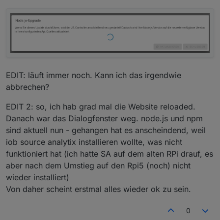
Total:          1.9G        1.0G        278
===================
END
OF
SUMMARY
=================
Active iob-Instances: 	13

Upgrade policy: none

ioBroker Core: 		js-controller 
			admin 			7.
EDIT: läuft immer noch. Kann ich das irgendwie
ioBroker Status: 	iobroker is running 
abbrechen?
EDIT 2: so, ich hab grad mal die Website reloaded.
Objects type: jsonl

Danach war das Dialogfenster weg. node.js und npm
States  type: jsonl

sind aktuell nun - gehangen hat es anscheindend, weil
Status admin and web instance:

iob source analytix installieren wollte, was nicht
+ system.adapter.admin.0                  
funktioniert hat (ich hatte SA auf dem alten RPi drauf, es
+ system.adapter.web.0                    
aber nach dem Umstieg auf den Rpi5 (noch) nicht
Objects: 		2111

wieder installiert)
States: 		1842

Von daher scheint erstmal alles wieder ok zu sein.
Size of iob-Database:

0