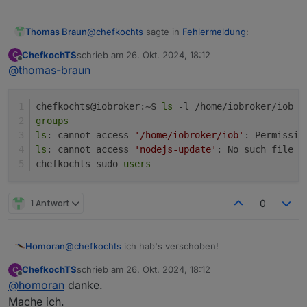
@
chefkochts
sagte in
Fehlermeldung
:
Thomas Braun
ChefkochTS
schrieb am
26. Okt. 2024, 18:12
C
zuletzt editiert von
Offline
@
thomas-braun
iob nodejs-update
ls -l /home/iobroker/iob nodejs-update

chefkochts@iobroker:~$ 
ls
 -l /home/iobroker/iob n
groups
sagt?
ls
: cannot access 
'/home/iobroker/iob'
: Permissio
ls
: cannot access 
'nodejs-update'
: No such file o
chefkochts sudo 
users
1 Antwort
0
@
chefkochts
ich hab's verschoben!
Homoran
ChefkochTS
schrieb am
26. Okt. 2024, 18:12
C
Aber code-tags musst du selber setzen.
zuletzt editiert von
Offline
@
homoran
danke.
Mache ich.