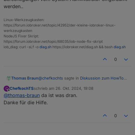
werden..
Linux-Werkzeugkasten:
https://forum.iobroker.net/topic/42952/der-kleine-iobroker-linux-
werkzeugkasten
NodeJS Fixer Skript:
https://forum.iobroker.net/topic/68035/iob-node-fix-skript
iob_diag: curl -sLf -o
diag.sh
https://iobroker.net/diag.sh && bash
diag.sh
0
@
chefkochts
sagte in
Diskussion zum HowTo
Thomas Braun
nodejs-Installation und upgrade
:
ChefkochTS
schrieb am
26. Okt. 2024, 19:08
C
zuletzt editiert von
Offline
@
thomas-braun
da ist was dran.
Das dann wohl falsch gemacht.
Danke für die Hilfe.
Grundsätzlich ist das nicht falsch. Aber neue
0
user bekommen ja nicht automatisch auf Zugriff
auf alle möglichen Programme. Das wäre
widersinnig. Also müssen den frischen Usern
auch die entsprechenden Berechtigungen vom