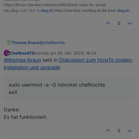
https://forum.iobroker.net/topic/68035/iob-node-fix-skript
iob_diag: curl -sLf -o
diag.sh
https://iobroker.net/diag.sh && bash
diag.sh
0
@
chefkochts
Thomas Braun
ChefkochTS
schrieb am
26. Okt. 2024, 18:24
C
Logisch, der user 'chefkochts' ist nicht in der
zuletzt editiert von
Offline
@
thomas-braun
said in
Diskussion zum HowTo nodejs-
Gruppe 'iobroker' drin.
sudo usermod -a -G iobroker chefkochts

Installation und upgrade
:
Dann halt nochmal einloggen und dann geht es.
sudo usermod -a -G iobroker chefkochts
exit
Danke.
Es hat funktioniert.
0