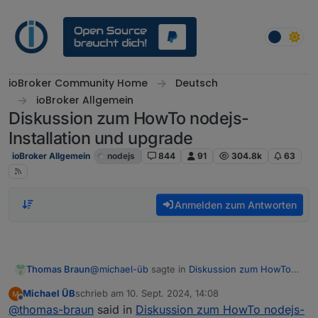
Weiter zum Inhalt
ioBroker Community Home
Deutsch
ioBroker Allgemein
Diskussion zum HowTo nodejs-
Installation und upgrade
ioBroker Allgemein
nodejs
844
91
304.8k
63
Anmelden zum Antworten
@
michael-üb
sagte in
Diskussion zum HowTo
Thomas Braun
nodejs-Installation und upgrade
:
Michael ÜB
schrieb am
10. Sept. 2024, 14:08
zuletzt editiert von
Offline
chatgpt
@
thomas-braun
said in
Diskussion zum HowTo nodejs-