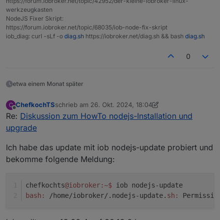
https://forum.iobroker.net/topic/42952/der-kleine-iobroker-linux-
werkzeugkasten
NodeJS Fixer Skript:
https://forum.iobroker.net/topic/68035/iob-node-fix-skript
iob_diag: curl -sLf -o
diag.sh
https://iobroker.net/diag.sh && bash
diag.sh
0
etwa einem Monat später
ChefkochTS
schrieb am
26. Okt. 2024, 18:04
C
zuletzt editiert von Negalein
Offline
Re:
Diskussion zum HowTo nodejs-Installation und
upgrade
Ich habe das update mit iob nodejs-update probiert und
bekomme folgende Meldung:
chefkochts
@iobroker
:~
$ 
iob nodejs-update
bash:
 /home/iobroker/.nodejs-update.
sh:
 Permissio