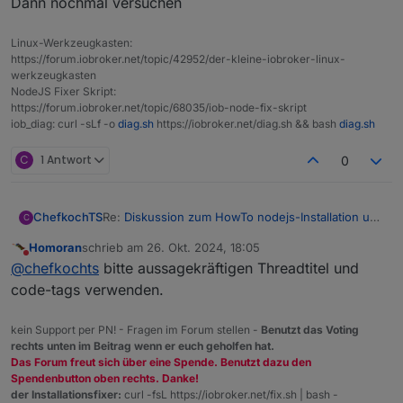
Dann nochmal versuchen
Thorsten
Mod-Edit:
Code/Log in Code Tags gepackt. Bitte
benutzt die Code Tags Funktion ->
</>
Linux-Werkzeugkasten:
Hier
gehts zur Hilfe.
https://forum.iobroker.net/topic/42952/der-kleine-iobroker-linux-
werkzeugkasten
NodeJS Fixer Skript:
https://forum.iobroker.net/topic/68035/iob-node-fix-skript
iob_diag: curl -sLf -o
diag.sh
https://iobroker.net/diag.sh && bash
diag.sh
C
1 Antwort
0
Re:
Diskussion zum HowTo nodejs-Installation und
ChefkochTS
C
upgrade
Homoran
schrieb am
26. Okt. 2024, 18:05
Ich habe das update mit iob nodejs-update
zuletzt editiert von
Nicht stören
@
chefkochts
bitte aussagekräftigen Threadtitel und
probiert und bekomme folgende Meldung:
chefkochts@iobroker:~$ iob nodejs-update

code-tags verwenden.
Ich wollte von 18.20.4 auf 20.18.0 kommen.
kein Support per PN! - Fragen im Forum stellen -
Benutzt das Voting
Was muss ich tun das es funktioniert?
rechts unten im Beitrag wenn er euch geholfen hat.
Gruß
Das Forum freut sich über eine Spende. Benutzt dazu den
Thorsten
Spendenbutton oben rechts. Danke!
Mod-Edit:
Code/Log in Code Tags gepackt. Bitte
der Installationsfixer:
curl -fsL https://iobroker.net/fix.sh | bash -
benutzt die Code Tags Funktion ->
</>