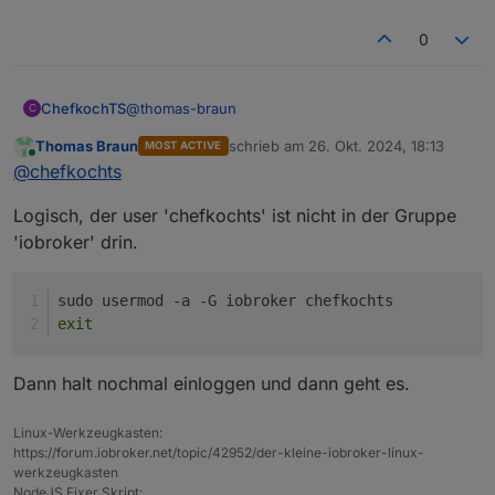
0
@
thomas-braun
ChefkochTS
C
Thomas Braun
schrieb am
26. Okt. 2024, 18:13
MOST ACTIVE
chefkochts@iobroker:~$ ls -l /home/iobroke
zuletzt editiert von
Online
@
chefkochts
groups

ls: cannot access '/home/iobroker/iob': Pe
Logisch, der user 'chefkochts' ist nicht in der Gruppe
ls: cannot access 'nodejs-update': No such
'iobroker' drin.
sudo usermod -a -G iobroker chefkochts
exit
Dann halt nochmal einloggen und dann geht es.
Linux-Werkzeugkasten:
https://forum.iobroker.net/topic/42952/der-kleine-iobroker-linux-
werkzeugkasten
NodeJS Fixer Skript: