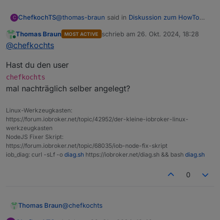
@
thomas-braun
said in
Diskussion zum HowTo
ChefkochTS
C
nodejs-Installation und upgrade
:
Thomas Braun
schrieb am
26. Okt. 2024, 18:28
MOST ACTIVE
zuletzt editiert von
Online
sudo usermod -a -G iobroker chefkochts
@
chefkochts
exit
Danke.
Hast du den user
Es hat funktioniert.
chefkochts
mal nachträglich selber angelegt?
Linux-Werkzeugkasten:
https://forum.iobroker.net/topic/42952/der-kleine-iobroker-linux-
werkzeugkasten
NodeJS Fixer Skript:
https://forum.iobroker.net/topic/68035/iob-node-fix-skript
iob_diag: curl -sLf -o
diag.sh
https://iobroker.net/diag.sh && bash
diag.sh
0
@
chefkochts
Thomas Braun