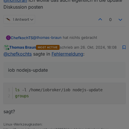
@
homoran
ich wollte das auch eigentlich in die update
Diskussion posten
1 Antwort
0
@
thomas-braun
hat nichts gebracht
ChefkochTS
C
Thomas Braun
schrieb am
26. Okt. 2024, 18:08
MOST ACTIVE
chefkochts@iobroker:~$ sudo chmod 750
zuletzt editiert von
Online
@
chefkochts
sagte in
Fehlermeldung
:
/home/iobroker
chefkochts@iobroker:~$ iob nodejs-update
bash: /home/iobroker/.nodejs-update.sh:
iob nodejs-update
Permission denied
ls
 -l /home/iobroker/iob nodejs-update
groups
sagt?
Linux-Werkzeugkasten: