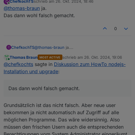
ChefkochTS
schrieb am
26. Okt. 2024, 18:46
C
Hast du den user
zuletzt editiert von
Offline
@
thomas-braun
ja.
chefkochts
mal nachträglich selber angelegt?
Das dann wohl falsch gemacht.
0
ChefkochTS
@
thomas-braun
ja.
C
Das dann wohl falsch gemacht.
Thomas Braun
schrieb am
26. Okt. 2024, 19:06
MOST ACTIVE
zuletzt editiert von
Online
@
chefkochts
sagte in
Diskussion zum HowTo nodejs-
Installation und upgrade
:
Das dann wohl falsch gemacht.
Grundsätzlich ist das nicht falsch. Aber neue user
bekommen ja nicht automatisch auf Zugriff auf alle
möglichen Programme. Das wäre widersinnig. Also
müssen den frischen Usern auch die entsprechenden
Berechtigungen vom System Administrator eingeräumt