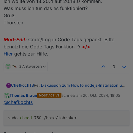
Ich wollte von 18.20.4 auf 20.18.0 kommen.
Was muss ich tun das es funktioniert?
Gruß
Thorsten
Mod-Edit:
Code/Log in Code Tags gepackt. Bitte
benutzt die Code Tags Funktion ->
</>
Hier
gehts zur Hilfe.
2 Antworten
0
Re:
Diskussion zum HowTo nodejs-Installation und
ChefkochTS
C
upgrade
Thomas Braun
schrieb am
26. Okt. 2024, 18:05
MOST ACTIVE
Ich habe das update mit iob nodejs-update
zuletzt editiert von
Online
@
chefkochts
probiert und bekomme folgende Meldung:
chefkochts@iobroker:~$ iob nodejs-update

sudo
chmod
750 /home/iobroker
Ich wollte von 18.20.4 auf 20.18.0 kommen.
Was muss ich tun das es funktioniert?
Gruß