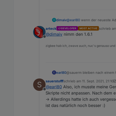
dimaiv
@
earl80
wenn der neueste Adap
D
arteck
schrieb a
DEVELOPER
MOST ACTIVE
zuletzt edi
@
dimaiv
nimm den 1.6.1
Offline
zigbee hab ich, zwave auch, nuc's genauso und
earl80
@sauerm bleiben nach einem U
E
sauerstofff
schrieb am
11. Sept. 2021, 21:10
S
zuletzt editiert von sauerstofff
9.
@
earl80
Also, ich musste meine Gerä
Offline
Skripte nicht anpassen. Nach dem ern
-> Allerdings hatte ich auch verge
ist das natürlich noch besser :)