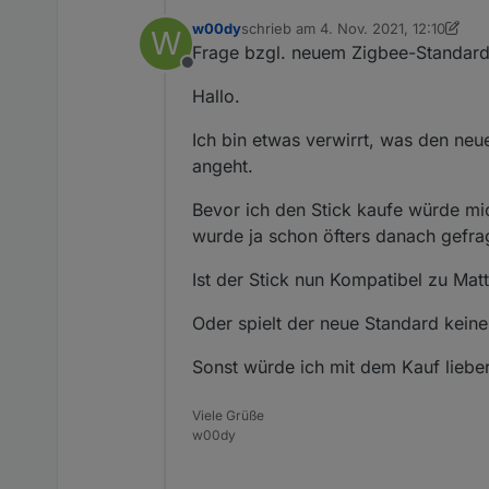
w00dy
schrieb am
4. Nov. 2021, 12:10
W
zuletzt editiert von w00dy
11. Apr. 20
Frage bzgl. neuem Zigbee-Standard
Offline
Hallo.
Ich bin etwas verwirrt, was den ne
angeht.
Bevor ich den Stick kaufe würde mich
wurde ja schon öfters danach gefra
Ist der Stick nun Kompatibel zu Mat
Oder spielt der neue Standard keine
Sonst würde ich mit dem Kauf liebe
Viele Grüße
w00dy