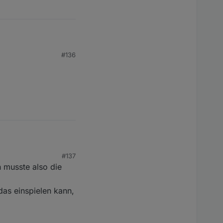
#136
#137
h musste also die
as einspielen kann,