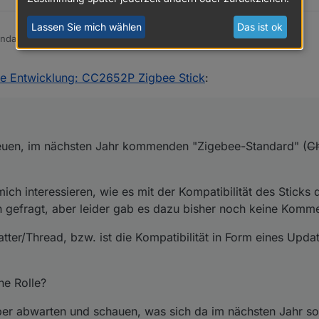
Lassen Sie mich wählen
Das ist ok
ndard "Matter/Thread"
te Entwicklung: CC2652P Zigbee Stick
:
Ich bin etwas verwirrt, was den neuen, im nächsten Jahr kommenden "Zigbee-Standard" (
Chip
/Matte
e mich interessieren, wie es mit der Kompatibilität des Sticks dazu auss
aber leider gab es dazu bisher noch keine Kommentare.
neuen, im nächsten Jahr kommenden "Zigebee-Standard" (
C
u Matter/Thread, bzw. ist die Kompatibilität in Form eines Updates via U
 keine Rolle?
ch interessieren, wie es mit der Kompatibilität des Sticks 
lieber abwarten und schauen, was sich da im nächsten Jahr so tut.
h gefragt, aber leider gab es dazu bisher noch keine Komm
atter/Thread, bzw. ist die Kompatibilität in Form eines Upda
ne Rolle?
ber abwarten und schauen, was sich da im nächsten Jahr so 