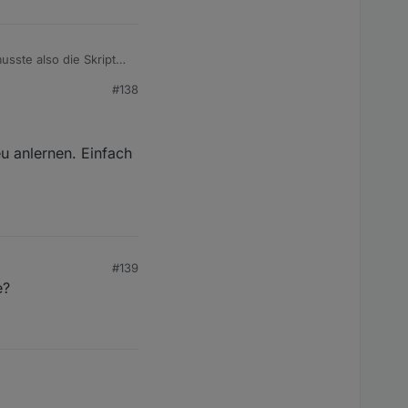
usste also die Skripte
#138
einspielen kann, ist
u anlernen. Einfach
#139
e?