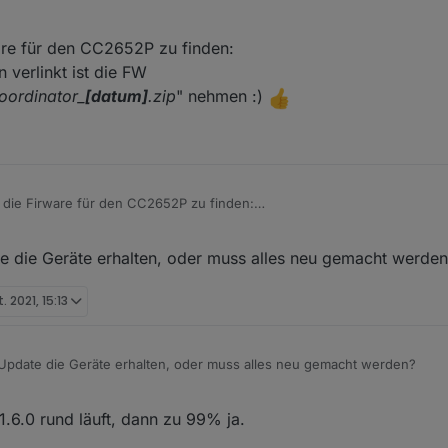
are für den CC2652P zu finden:
 verlinkt ist die FW
ordinator_
[datum]
.zip
" nehmen :)
 die Firware für den CC2652P zu finden:
auch oben verlinkt ist die FW "
CC1352P2_CC2652P_launchpad_coordinat
 die Geräte erhalten, oder muss alles neu gemacht werden
t. 2021, 15:13
pdate die Geräte erhalten, oder muss alles neu gemacht werden?
.6.0 rund läuft, dann zu 99% ja.