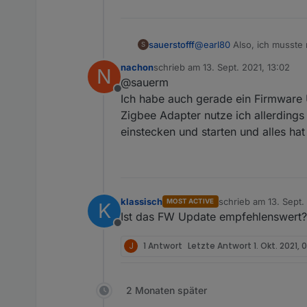
sauerstofff
@
earl80
Also, ich musste 
S
nicht anpassen. Nach dem e
nachon
schrieb am
13. Sept. 2021, 13:02
N
-> Allerdings hatte ich a
zuletzt editiert von
@sauerm
das natürlich noch besser 
Offline
Ich habe auch gerade ein Firmware 
Zigbee Adapter nutze ich allerding
einstecken und starten und alles hat
klassisch
schrieb am
13. Sept.
MOST ACTIVE
K
zuletzt editiert von
Ist das FW Update empfehlenswert? 
Offline
J
1 Antwort
Letzte Antwort
1. Okt. 2021,
2 Monaten später