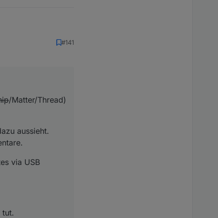
#141
r/Thread) angeht.
ieht. Hier wurde ja
hip
/Matter/Thread)
SB möglich?
dazu aussieht.
entare.
tes via USB
tut.