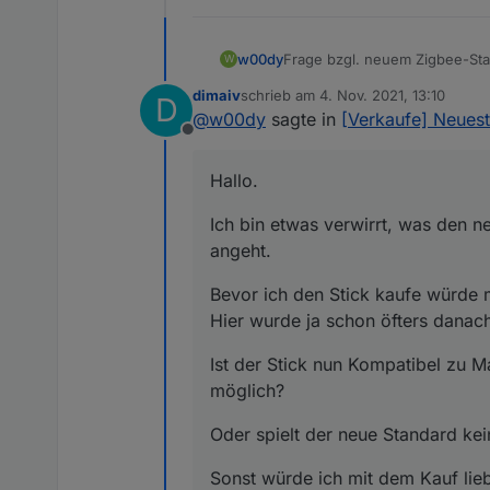
Frage bzgl. neuem Zigbee-Sta
w00dy
W
dimaiv
schrieb am
4. Nov. 2021, 13:10
D
Hallo.
zuletzt editiert von
@
w00dy
sagte in
[Verkaufe] Neues
Offline
Hallo.
Bevor ich den Stick kaufe würd
schon öfters danach gefragt, 
Ich bin etwas verwirrt, was den 
Ist der Stick nun Kompatibel z
angeht.
Oder spielt der neue Standard
Bevor ich den Stick kaufe würde mi
Sonst würde ich mit dem Kauf 
Hier wurde ja schon öfters danac
Ist der Stick nun Kompatibel zu M
möglich?
Oder spielt der neue Standard kei
Sonst würde ich mit dem Kauf lie