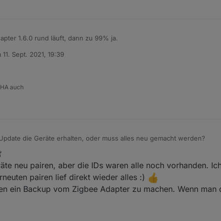
ter 1.6.0 rund läuft, dann zu 99% ja.
m
11. Sept. 2021, 19:39
tiert von
 HA auch
pdate die Geräte erhalten, oder muss alles neu gemacht werden?
 Dez. 2021, 00:00
te neu pairen, aber die IDs waren alle noch vorhanden. Ic
euten pairen lief direkt wieder alles :)
ssen ein Backup vom Zigbee Adapter zu machen. Wenn man d