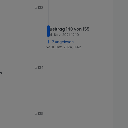
#133
Beitrag 140 von 155
4. Nov. 2021, 12:10
7 ungelesen
31. Dez. 2024, 11:42
or_
[datum]
.zip
"
#134
?
#135