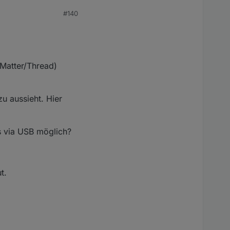
#140
/Matter/Thread)
zu aussieht. Hier
es via USB möglich?
t.