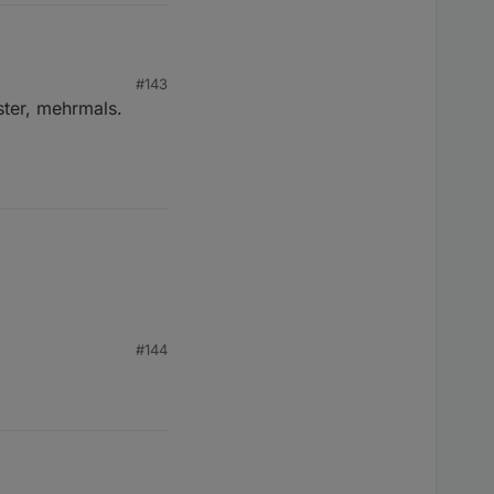
alten nicht durch).
#143
ster, mehrmals.
alten nicht durch).
#144