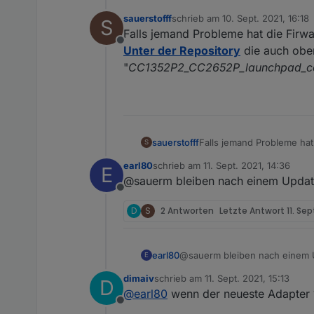
sauerstofff
schrieb am
10. Sept. 2021, 16:18
S
zuletzt editiert von
Falls jemand Probleme hat die Firw
Offline
Unter der Repository
die auch oben
"
CC1352P2_CC2652P_launchpad_co
sauerstofff
Falls jemand Probleme hat
S
Unter der Repository
die 
earl80
schrieb am
11. Sept. 2021, 14:36
E
nehmen :)
zuletzt editiert von
@sauerm bleiben nach einem Update
Offline
D
S
2 Antworten
Letzte Antwort
11. Sep
earl80
@sauerm bleiben nach einem U
E
dimaiv
schrieb am
11. Sept. 2021, 15:13
D
zuletzt editiert von
@
earl80
wenn der neueste Adapter 1
Offline