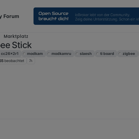
y Forum
Marktplatz
ee Stick
cc26x2r1
modkam
modkamru
slaesh
ti board
zigbee
55
beobachtet
n Thread dafür auf.
Verkaufe neueste Entwicklung... ' nix zu tun.