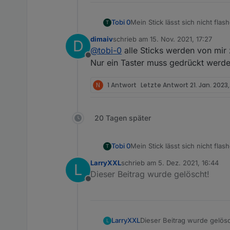
Tobi 0
Mein Stick lässt sich nicht flas
T
Nach längerem Suchen bin ich 
dimaiv
schrieb am
15. Nov. 2021, 17:27
D
Ich hab dann die Kontakte gebr
zuletzt editiert von
@
tobi-0
alle Sticks werden von mir
Also falls jemand ähnliche Prob
Offline
Nur ein Taster muss gedrückt werde
N
1 Antwort
Letzte Antwort
21. Jan. 2023
20 Tagen später
Tobi 0
Mein Stick lässt sich nicht flas
T
Nach längerem Suchen bin ich 
LarryXXL
schrieb am
5. Dez. 2021, 16:44
L
Ich hab dann die Kontakte gebr
zuletzt editiert von
Dieser Beitrag wurde gelöscht!
Also falls jemand ähnliche Prob
Offline
LarryXXL
Dieser Beitrag wurde gelösc
L