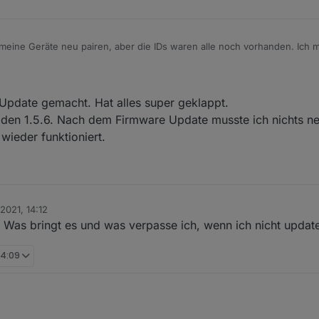
meine Geräte neu pairen, aber die IDs waren alle noch vorhanden. Ich m
rneuten pairen lief direkt wieder alles :)
uch vergessen ein Backup vom Zigbee Adapter zu machen. Wenn man das 
:)
Update gemacht. Hat alles super geklappt.
s den 1.5.6. Nach dem Firmware Update musste ich nichts ne
 wieder funktioniert.
 2021, 14:12
Was bringt es und was verpasse ich, wenn ich nicht updat
 04:09