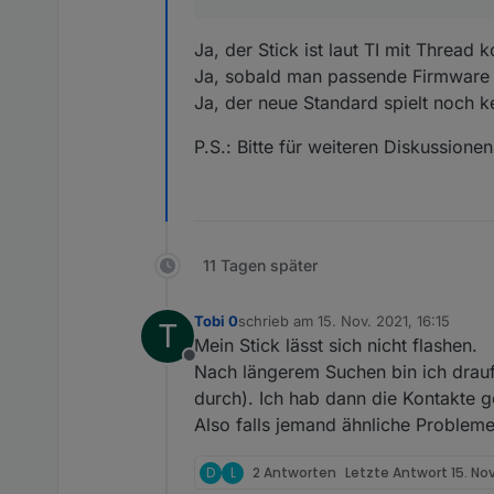
Ja, der Stick ist laut TI mit Thread 
Ja, sobald man passende Firmware h
Ja, der neue Standard spielt noch ke
P.S.: Bitte für weiteren Diskussion
11 Tagen später
Tobi 0
schrieb am
15. Nov. 2021, 16:15
T
zuletzt editiert von
Mein Stick lässt sich nicht flashen.
Offline
Nach längerem Suchen bin ich drauf
durch). Ich hab dann die Kontakte g
Also falls jemand ähnliche Probleme
D
L
2 Antworten
Letzte Antwort
15. Nov