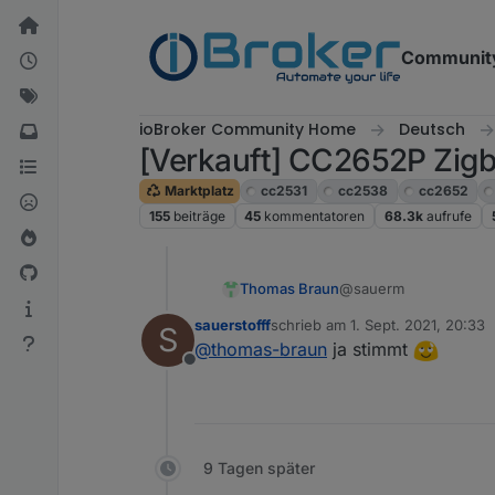
Weiter zum Inhalt
Communit
ioBroker Community Home
Deutsch
[Verkauft] CC2652P Zigb
Marktplatz
cc2531
cc2538
cc2652
155
beiträge
45
kommentatoren
68.3k
aufrufe
@sauerm
Thomas Braun
sauerstofff
schrieb am
1. Sept. 2021, 20:33
S
Mach mal einen eigene
zuletzt editiert von
@
thomas-braun
ja stimmt
Hat ja mit dem Thema '
Offline
9 Tagen später