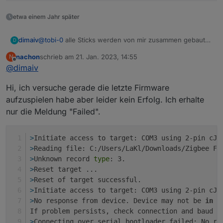
etwa einem Jahr später
dimaiv
@
tobi-0
alle Sticks werden von mir zusammen gebaut
D
und geprüft und geflasht mit über die Taster, mehrmals.
nachon
schrieb am
21. Jan. 2023, 14:55
N
Nur ein Taster muss gedrückt werden...
zuletzt editiert von
Offline
@
dimaiv
Hi, ich versuche gerade die letzte Firmware
aufzuspielen habe aber leider kein Erfolg. Ich erhalte
nur die Meldung "Failed".
>
Initiate access to target: COM3 using 2-pin cJT
>
Reading file: C:/Users/LaKl/Downloads/Zigbee Fi
>
Unknown record 
type
: 3.
>
Reset target ...
>
Reset of target successful.
>
Initiate access to target: COM3 using 2-pin cJT
>
No response from device. Device may not be 
in
 b
If problem persists, check connection and baud r
>
Connecting over serial bootloader failed: No re