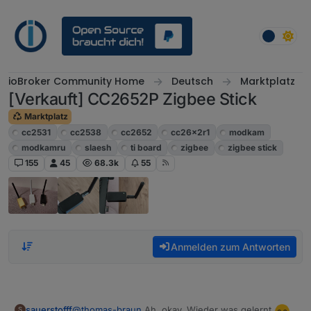
Weiter zum Inhalt
ioBroker Community Home
Deutsch
Marktplatz
[Verkauft] CC2652P Zigbee Stick
Marktplatz
cc2531
cc2538
cc2652
cc26x2r1
modkam
modkamru
slaesh
ti board
zigbee
zigbee stick
155
45
68.3k
55
Anmelden zum Antworten
@
thomas-braun
Ah, okay. Wieder was gelernt
sauerstofff
S