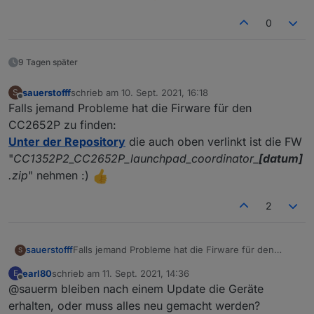
Entwicklung... ' nix zu tun.
zigbee.0

0
2021-09-01 22:14:15.176	error	Error herdsm
zigbee.0

9 Tagen später
2021-09-01 22:14:15.175	error	Failed to st
sauerstofff
schrieb am
10. Sept. 2021, 16:18
S
zuletzt editiert von
zigbee.0

Offline
Falls jemand Probleme hat die Firware für den
2021-09-01 22:14:15.173	error	Starting zig
CC2652P zu finden:
zigbee.0

Unter der Repository
die auch oben verlinkt ist die FW
2021-09-01 22:13:55.693	info	Installed Ve
"
CC1352P2_CC2652P_launchpad_coordinator_
[datum]
.zip
" nehmen :)
zigbee.0

2021-09-01 22:13:55.077	info	Starting Zig
2
zigbee.0

2021-09-01 22:13:55.011	info	starting. Ver
sauerstofff
Falls jemand Probleme hat die Firware für den
S
zigbee.0

CC2652P zu finden:
earl80
schrieb am
11. Sept. 2021, 14:36
2021-09-01 22:13:47.009	info	Terminated (A
E
Unter der Repository
die auch oben verlinkt ist die
zuletzt editiert von
Offline
@sauerm bleiben nach einem Update die Geräte
FW
zigbee.0

"
CC1352P2_CC2652P_launchpad_coordinator_
[datu
erhalten, oder muss alles neu gemacht werden?
2021-09-01 22:13:47.006	info	terminating
