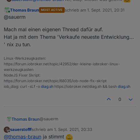
Thomas Braun
schrieb am
1. Sept. 2021, 20:31
MOST ACTIVE
Hast du denn noch eine Idee was man machen
zuletzt editiert von
Online
@sauerm
könnte? Ich finde schon keine neuen
Suchergebnisse mehr bei Google
Der Adapter startet immer noch nicht. Ich erhalte
Mach mal einen eigenen Thread dafür auf.
immer die selben Fehlermeldungen...
Hat ja mit dem Thema 'Verkaufe neueste Entwicklung...
zigbee.0

' nix zu tun.
2021-09-01 22:14:25.448	error	Error herdsm
Linux-Werkzeugkasten:
zigbee.0

https://forum.iobroker.net/topic/42952/der-kleine-iobroker-linux-
2021-09-01 22:14:25.447	error	Failed to st
werkzeugkasten
NodeJS Fixer Skript:
zigbee.0

https://forum.iobroker.net/topic/68035/iob-node-fix-skript
2021-09-01 22:14:25.445	error	Starting zig
iob_diag: curl -sLf -o
diag.sh
https://iobroker.net/diag.sh && bash
diag.sh
zigbee.0

0
2021-09-01 22:14:25.240	info	Installed Ve
zigbee.0

@sauerm
Thomas Braun
2021-09-01 22:14:25.181	info	Starting Zig
sauerstofff
schrieb am
1. Sept. 2021, 20:33
S
Mach mal einen eigenen Thread dafür auf.
zigbee.0

zuletzt editiert von
Offline
@
thomas-braun
ja stimmt
Hat ja mit dem Thema 'Verkaufe neueste
2021-09-01 22:14:25.179	info	Try to recon