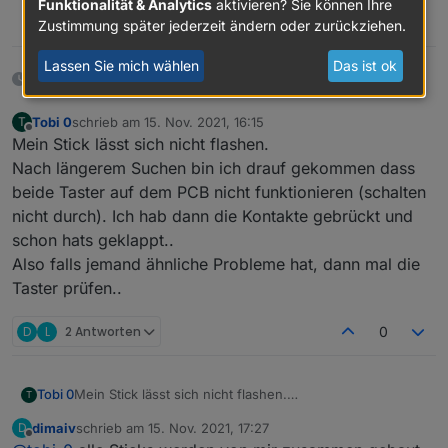
Funktionalität & Analytics
aktivieren? Sie können Ihre
0
Zustimmung später jederzeit ändern oder zurückziehen.
Lassen Sie mich wählen
Das ist ok
11 Tagen später
Tobi 0
schrieb am
15. Nov. 2021, 16:15
T
zuletzt editiert von
Offline
Mein Stick lässt sich nicht flashen.
Nach längerem Suchen bin ich drauf gekommen dass
beide Taster auf dem PCB nicht funktionieren (schalten
nicht durch). Ich hab dann die Kontakte gebrückt und
schon hats geklappt..
Also falls jemand ähnliche Probleme hat, dann mal die
Taster prüfen..
D
L
2 Antworten
0
Tobi 0
Mein Stick lässt sich nicht flashen.
T
Nach längerem Suchen bin ich drauf gekommen dass
dimaiv
schrieb am
15. Nov. 2021, 17:27
D
beide Taster auf dem PCB nicht funktionieren (schalten
zuletzt editiert von
Offline