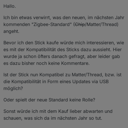
zigbee.0

Hallo.
2021-09-01 21:47:13.289	warn	Failed to st
Ich bin etwas verwirrt, was den neuen, im nächsten Jahr
zigbee.0

2021-09-01 21:47:13.286	info	Zigbee: disa
kommenden "Zigbee-Standard" (
Chip
/Matter/Thread)
angeht.
zigbee.0

2021-09-01 21:47:13.281	info	cleaned ever
Bevor ich den Stick kaufe würde mich interessieren, wie
es mit der Kompatibilität des Sticks dazu aussieht. Hier
zigbee.0

wurde ja schon öfters danach gefragt, aber leider gab
es dazu bisher noch keine Kommentare.
Ist der Stick nun Kompatibel zu Matter/Thread, bzw. ist
die Kompatibilität in Form eines Updates via USB
möglich?
Oder spielt der neue Standard keine Rolle?
Sonst würde ich mit dem Kauf lieber abwarten und
schauen, was sich da im nächsten Jahr so tut.