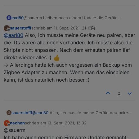
2021-09-01 22:10:16.486	info	Installed Ve
zigbee.0

earl80
@sauerm bleiben nach einem Update die Geräte
E
2021-09-01 22:10:16.458	info	Starting Zig
erhalten, oder muss alles neu gemacht werden?
sauerstofff
schrieb am
11. Sept. 2021, 21:10
S
zuletzt editiert von sauerstofff
9. Dez. 2021, 00:00
zigbee.0

Offline
@
earl80
Also, ich musste meine Geräte neu pairen, aber
2021-09-01 22:10:16.456	info	Try to recon
die IDs waren alle noch vorhanden. Ich musste also die
Skripte nicht anpassen. Nach dem erneuten pairen lief
zigbee.0

2021-09-01 22:10:06.453	error	Error herdsm
direkt wieder alles :)
-> Allerdings hatte ich auch vergessen ein Backup vom
zigbee.0

Zigbee Adapter zu machen. Wenn man das einspielen
2021-09-01 22:10:06.452	error	Failed to st
kann, ist das natürlich noch besser :)
zigbee.0

2021-09-01 22:10:06.450	error	Starting zig
0
zigbee.0

2021-09-01 22:10:06.267	info	Installed Ve
sauerstofff
@
earl80
Also, ich musste meine Geräte neu pairen,
S
aber die IDs waren alle noch vorhanden. Ich musste
zigbee.0

nachon
schrieb am
13. Sept. 2021, 13:02
N
also die Skripte nicht anpassen. Nach dem
zuletzt editiert von
2021-09-01 22:10:05.708	info	Starting Zig
Offline
@sauerm
erneuten pairen lief direkt wieder alles :)
Ich habe auch gerade ein Firmware Update gemacht.
-> Allerdings hatte ich auch vergessen ein Backup
zigbee.0
