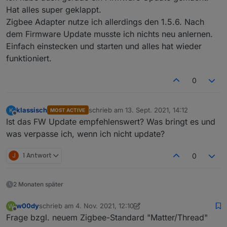
vom Zigbee Adapter zu machen. Wenn man das
2021-09-01 22:10:05.698	error	Serial port 
Hat alles super geklappt.
einspielen kann, ist das natürlich noch besser :)
Zigbee Adapter nutze ich allerdings den 1.5.6. Nach
zigbee.0

dem Firmware Update musste ich nichts neu anlernen.
2021-09-01 22:10:05.642	info	starting. Ver
Einfach einstecken und starten und alles hat wieder
zigbee.0

funktioniert.
2021-09-01 21:47:13.299	error	Cannot read 
0
zigbee.0

2021-09-01 21:47:13.298	error	TypeError: C
klassisch
schrieb am
13. Sept. 2021, 14:12
K
MOST ACTIVE
zigbee.0

zuletzt editiert von
Offline
Ist das FW Update empfehlenswert? Was bringt es und
2021-09-01 21:47:13.295	error	unhandled pr
was verpasse ich, wenn ich nicht update?
zigbee.0

2021-09-01 21:47:13.294	error	Unhandled pr
J
1 Antwort
0
zigbee.0

2021-09-01 21:47:13.292	info	Terminated (A
2 Monaten später
zigbee.0

w00dy
schrieb am
4. Nov. 2021, 12:10
W
2021-09-01 21:47:13.290	info	terminating

zuletzt editiert von w00dy
11. Apr. 2021, 14:10
Offline
Frage bzgl. neuem Zigbee-Standard "Matter/Thread"