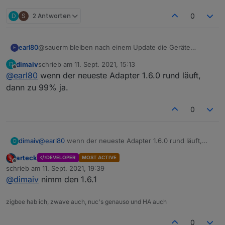
m]
.zip
" nehmen :)
D
S
2 Antworten
0
zigbee.0

2021-09-01 22:13:47.005	warn	Failed to st
zigbee.0

earl80
@sauerm bleiben nach einem Update die Geräte
E
2021-09-01 22:13:46.999	info	cleaned ever
erhalten, oder muss alles neu gemacht werden?
dimaiv
schrieb am
11. Sept. 2021, 15:13
D
zuletzt editiert von
Offline
@
earl80
wenn der neueste Adapter 1.6.0 rund läuft,
zigbee.0

2021-09-01 22:13:46.996	info	Got terminat
dann zu 99% ja.
zigbee.0

0
2021-09-01 22:13:09.311	error	getGroups: c
zigbee.0

dimaiv
@
earl80
wenn der neueste Adapter 1.6.0 rund läuft,
D
2021-09-01 22:10:16.665	error	Error herdsm
dann zu 99% ja.
arteck
DEVELOPER
MOST ACTIVE
zigbee.0

Offline
schrieb am
11. Sept. 2021, 19:39
2021-09-01 22:10:16.664	error	Failed to st
zuletzt editiert von
@
dimaiv
nimm den 1.6.1
zigbee.0

2021-09-01 22:10:16.662	error	Starting zig
zigbee hab ich, zwave auch, nuc's genauso und HA auch
zigbee.0

0