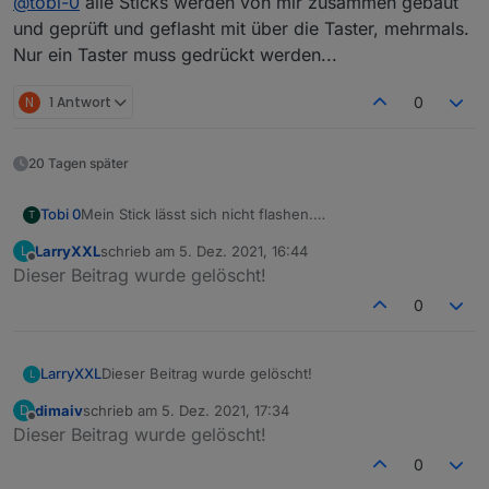
@
tobi-0
alle Sticks werden von mir zusammen gebaut
nicht durch). Ich hab dann die Kontakte gebrückt und
schon hats geklappt..
und geprüft und geflasht mit über die Taster, mehrmals.
Also falls jemand ähnliche Probleme hat, dann mal die
Nur ein Taster muss gedrückt werden...
Taster prüfen..
N
1 Antwort
0
20 Tagen später
Tobi 0
Mein Stick lässt sich nicht flashen.
T
Nach längerem Suchen bin ich drauf gekommen dass
LarryXXL
schrieb am
5. Dez. 2021, 16:44
L
beide Taster auf dem PCB nicht funktionieren (schalten
zuletzt editiert von
Offline
Dieser Beitrag wurde gelöscht!
nicht durch). Ich hab dann die Kontakte gebrückt und
schon hats geklappt..
0
Also falls jemand ähnliche Probleme hat, dann mal die
Taster prüfen..
LarryXXL
Dieser Beitrag wurde gelöscht!
L
dimaiv
schrieb am
5. Dez. 2021, 17:34
D
zuletzt editiert von
Offline
Dieser Beitrag wurde gelöscht!
0