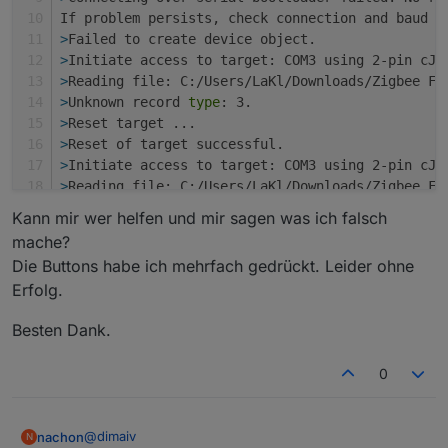
If problem persists, check connection and baud r
>
Failed to create device object.
>
Initiate access to target: COM3 using 2-pin cJT
>
Reading file: C:/Users/LaKl/Downloads/Zigbee Fi
>
Unknown record 
type
: 3.
>
Reset target ...
>
Reset of target successful.
>
Initiate access to target: COM3 using 2-pin cJT
>
Reading file: C:/Users/LaKl/Downloads/Zigbee Fi
>
Unknown record 
type
: 3.
Kann mir wer helfen und mir sagen was ich falsch
>
Reset target ...
mache?
>
Reset of target successful.
Die Buttons habe ich mehrfach gedrückt. Leider ohne
>
Initiate access to target: COM3 using 2-pin cJT
Erfolg.
>
ACK/NAK not received. Expected 0x00 0xCC or 0x0
>
Reading file: C:/Users/LaKl/Downloads/Zigbee Fi
Besten Dank.
>
Unknown record 
type
: 3.
>
Reset target ...
0
>
Reset of target successful.
>
Initiate access to target: COM3 using 2-pin cJT
>
No response from device. Device may not be 
in
 b
@
dimaiv
nachon
If problem persists, check connection and baud r
N