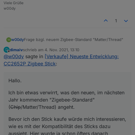
Viele Grüße
w00dy
1
Frage bzgl. neuem Zigbee-Standard "Matter/Thread"
w00dy
W
dimaiv
schrieb am
4. Nov. 2021, 13:10
D
Hallo.
zuletzt editiert von
Offline
@
w00dy
sagte in
[Verkaufe] Neueste Entwicklung:
Ich bin etwas verwirrt, was den neuen, im nächsten
CC2652P Zigbee Stick
:
Jahr kommenden "Zigbee-Standard"
(
Chip
/Matter/Thread) angeht.
Bevor ich den Stick kaufe würde mich interessieren,
Hallo.
wie es mit der Kompatibilität des Sticks dazu aussieht.
Hier wurde ja schon öfters danach gefragt, aber leider
Ist der Stick nun Kompatibel zu Matter/Thread, bzw. ist
gab es dazu bisher noch keine Kommentare.
die Kompatibilität in Form eines Updates via USB
Ich bin etwas verwirrt, was den neuen, im nächsten
möglich?
Oder spielt der neue Standard keine Rolle?
Jahr kommenden "Zigebee-Standard"
(
Chip
/Matter/Thread) angeht.
Sonst würde ich mit dem Kauf lieber abwarten und
schauen, was sich da im nächsten Jahr so tut.
Bevor ich den Stick kaufe würde mich interessieren,
wie es mit der Kompatibilität des Sticks dazu
aussieht. Hier wurde ja schon öfters danach