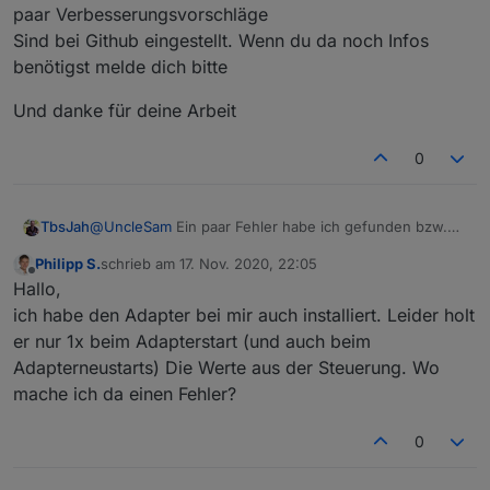
paar Verbesserungsvorschläge
ungsdatum
Sind bei Github eingestellt. Wenn du da noch Infos
Github Link
https://github.com/UncleSamSwi
benötigst melde dich bitte
ss/ioBroker.luxtronik2
Und danke für deine Arbeit
npm Link
iobroker.luxtronik2
0
Dieser Adapter verwendet die WebSocket und die
proprietäre Schnittstelle von Luxtronik
Wärmepumpensteuerungen.
Bis jetzt bei mir getestet mit einer CTA Aeroheat
@
UncleSam
Ein paar Fehler habe ich gefunden bzw.
TbsJah
16iL.
ein paar Verbesserungsvorschläge
Feedback ist hier willkommen, Bugs bitte wenn
Philipp S.
schrieb am
17. Nov. 2020, 22:05
Sind bei Github eingestellt. Wenn du da noch Infos
Und danke für deine Arbeit
möglich gleich in GitHub erfassen.
zuletzt editiert von
Offline
Hallo,
benötigst melde dich bitte
Bitte seid vorsichtig mit Werten ändern: ich
übernehme keine Verantwortung, wenn eure WP
ich habe den Adapter bei mir auch installiert. Leider holt
abraucht!
er nur 1x beim Adapterstart (und auch beim
Adapterneustarts) Die Werte aus der Steuerung. Wo
mache ich da einen Fehler?
0