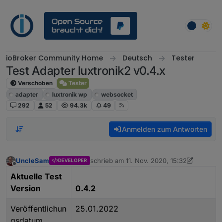
Weiter zum Inhalt
ioBroker Community Home
Deutsch
Tester
Test Adapter luxtronik2 v0.4.x
Verschoben
Tester
adapter
luxtronik wp
websocket
292
52
94.3k
49
Anmelden zum Antworten
UncleSam
schrieb am
11. Nov. 2020, 15:32
DEVELOPER
zuletzt editiert von UncleSam
Offline
Aktuelle Test
Version
0.4.2
Veröffentlichun
25.01.2022
gsdatum