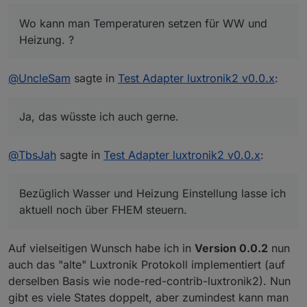
Ist schon drin hatte das Passwort vergessen
Wo kann man Temperaturen setzen für WW und
einzugeben.
Heizung. ?
Wo kann man Temperaturen setzen für WW und
Heizung. ?
Grüße
@
UncleSam
sagte in
Test Adapter luxtronik2 v0.0.x
:
Ja, das wüsste ich auch gerne.
@
TbsJah
sagte in
Test Adapter luxtronik2 v0.0.x
:
Bezüglich Wasser und Heizung Einstellung lasse ich
aktuell noch über FHEM steuern.
Auf vielseitigen Wunsch habe ich in
Version 0.0.2
nun
auch das "alte" Luxtronik Protokoll implementiert (auf
derselben Basis wie node-red-contrib-luxtronik2). Nun
gibt es viele States doppelt, aber zumindest kann man