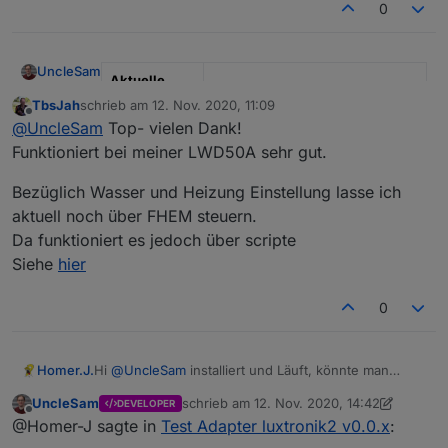
0
UncleSam
Aktuelle
Test Version
0.4.2
TbsJah
schrieb am
12. Nov. 2020, 11:09
zuletzt editiert von
Offline
@
UncleSam
Top- vielen Dank!
Veröffentlich
25.01.2022
Funktioniert bei meiner LWD50A sehr gut.
ungsdatum
Bezüglich Wasser und Heizung Einstellung lasse ich
Github Link
https://github.com/UncleSamSwi
ss/ioBroker.luxtronik2
aktuell noch über FHEM steuern.
Da funktioniert es jedoch über scripte
npm Link
iobroker.luxtronik2
Siehe
hier
Dieser Adapter verwendet die WebSocket und die
0
proprietäre Schnittstelle von Luxtronik
Wärmepumpensteuerungen.
Bis jetzt bei mir getestet mit einer CTA Aeroheat
16iL.
Feedback ist hier willkommen, Bugs bitte wenn
Homer.J.
Hi
@
UncleSam
installiert und Läuft, könnte man
möglich gleich in GitHub erfassen.
vielleicht den Betriebszustand schöner aussehen
UncleSam
schrieb am
12. Nov. 2020, 14:42
Bitte seid vorsichtig mit Werten ändern: ich
DEVELOPER
lassen jetzt momentan hab ich es über NodeRed da
zuletzt editiert von UncleSam
11. Dez. 2020
Offline
übernehme keine Verantwortung, wenn eure WP
@Homer-J sagte in
Test Adapter luxtronik2 v0.0.x
:
sieht es so aus, ansonsten Klasse Arbeit. Hast du
abraucht!
auch vor die Steuerung mit aufzunehmen. ?