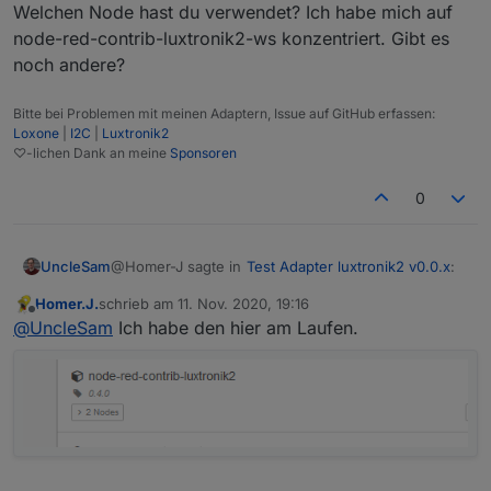
Welchen Node hast du verwendet? Ich habe mich auf
node-red-contrib-luxtronik2-ws konzentriert. Gibt es
noch andere?
Bitte bei Problemen mit meinen Adaptern, Issue auf GitHub erfassen:
Loxone
|
I2C
|
Luxtronik2
♡-lichen Dank an meine
Sponsoren
0
@Homer-J sagte in
Test Adapter luxtronik2 v0.0.x
:
UncleSam
Homer.J.
schrieb am
11. Nov. 2020, 19:16
zuletzt editiert von
Offline
über NodeRed
@
UncleSam
Ich habe den hier am Laufen.
Welchen Node hast du verwendet? Ich habe mich
auf node-red-contrib-luxtronik2-ws konzentriert.
Gibt es noch andere?