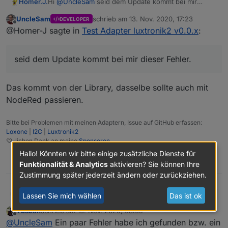
Hi
@
UncleSam
seid dem Update kommt bei mir
Homer.J.
nun auch das "alte" Luxtronik Protokoll
dieser Fehler.
implementiert (auf derselben Basis wie node-red-
Um dieses Feature zu nutzen muss in den
UncleSam
schrieb am
13. Nov. 2020, 17:23
DEVELOPER
zuletzt editiert von
contrib-luxtronik2). Nun gibt es viele States doppelt,
Einstellungen der richtige Port gesetzt sein.
Offline
@Homer-J sagte in
Test Adapter luxtronik2 v0.0.x
:
aber zumindest kann man jetzt alles einstellen, was
Sehr bedenklich: um über das alte Protokoll Werte
Grüße
möglich ist.
zu verstellen, braucht man kein Passwort. Das
nenne ich mal Sicherheit!
seid dem Update kommt bei mir dieser Fehler.
Das kommt von der Library, dasselbe sollte auch mit
NodeRed passieren.
Bitte bei Problemen mit meinen Adaptern, Issue auf GitHub erfassen:
Loxone
|
I2C
|
Luxtronik2
♡-lichen Dank an meine
Sponsoren
Hallo! Könnten wir bitte einige zusätzliche Dienste für
0
Funktionalität & Analytics
aktivieren? Sie können Ihre
Zustimmung später jederzeit ändern oder zurückziehen.
UncleSam
Lassen Sie mich wählen
Das ist ok
Aktuelle
Test Version
0.4.2
TbsJah
schrieb am
16. Nov. 2020, 08:09
zuletzt editiert von
Offline
@
UncleSam
Ein paar Fehler habe ich gefunden bzw. ein
Veröffentlich
25.01.2022