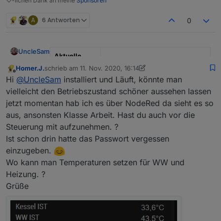
♡-lichen Dank an meine
Sponsoren
A
6 Antworten
0
UncleSam
Aktuelle
Test Version
0.4.2
Homer.J.
schrieb am
11. Nov. 2020, 16:14
zuletzt editiert von Homer.J.
11. Nov. 2020, 18:24
Offline
Hi
@
UncleSam
installiert und Läuft, könnte man
Veröffentlich
25.01.2022
vielleicht den Betriebszustand schöner aussehen lassen
ungsdatum
jetzt momentan hab ich es über NodeRed da sieht es so
Github Link
https://github.com/UncleSamSwi
aus, ansonsten Klasse Arbeit. Hast du auch vor die
ss/ioBroker.luxtronik2
Steuerung mit aufzunehmen. ?
npm Link
iobroker.luxtronik2
Ist schon drin hatte das Passwort vergessen
einzugeben.
Dieser Adapter verwendet die WebSocket und die
Wo kann man Temperaturen setzen für WW und
proprietäre Schnittstelle von Luxtronik
Heizung. ?
Wärmepumpensteuerungen.
Bis jetzt bei mir getestet mit einer CTA Aeroheat
Grüße
16iL.
Feedback ist hier willkommen, Bugs bitte wenn
möglich gleich in GitHub erfassen.
Bitte seid vorsichtig mit Werten ändern: ich