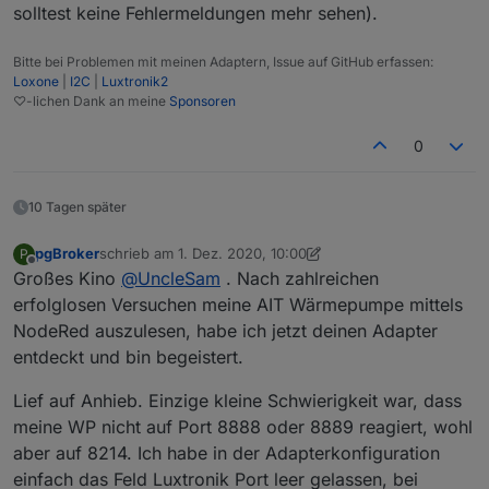
solltest keine Fehlermeldungen mehr sehen).
Bitte bei Problemen mit meinen Adaptern, Issue auf GitHub erfassen:
Loxone
|
I2C
|
Luxtronik2
♡-lichen Dank an meine
Sponsoren
0
10 Tagen später
pgBroker
schrieb am
1. Dez. 2020, 10:00
P
zuletzt editiert von pgBroker
12. Jan. 2020, 11:04
Offline
Großes Kino
@
UncleSam
. Nach zahlreichen
erfolglosen Versuchen meine AIT Wärmepumpe mittels
NodeRed auszulesen, habe ich jetzt deinen Adapter
entdeckt und bin begeistert.
Lief auf Anhieb. Einzige kleine Schwierigkeit war, dass
meine WP nicht auf Port 8888 oder 8889 reagiert, wohl
aber auf 8214. Ich habe in der Adapterkonfiguration
einfach das Feld Luxtronik Port leer gelassen, bei