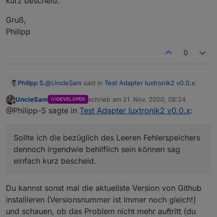
kurz bescheid.
Gruß,
Philipp
0
@
UncleSam
said in
Test Adapter luxtronik2 v0.0.x
:
Philipp S.
UncleSam
schrieb am
21. Nov. 2020, 08:24
DEVELOPER
zuletzt editiert von
Offline
8889
@Philipp-S sagte in
Test Adapter luxtronik2 v0.0.x
:
Hallo,
Sollte ich die bezüglich des Leeren Fehlerspeichers
vielen Dank für dein Feedback. Ich hab mal den Port
dennoch irgendwie behilflich sein können sag
auf 8889 geändert.
Gruß,
einfach kurz bescheid.
Ich glaube das hat mein Problem mit dem nicht
Philipp
aktualisieren schon behoben.
Sollte ich die bezüglich des Leeren Fehlerspeichers
Du kannst sonst mal die aktuellste Version von Github
dennoch irgendwie behilflich sein können sag
einfach kurz bescheid.
installieren (Versionsnummer ist immer noch gleich!)
und schauen, ob das Problem nicht mehr auftritt (du