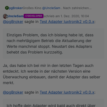
Großes Kino
@
UncleSam
. Nach zahlreichen
pgBroker
P
erfolglosen Versuchen meine AIT Wärmepumpe
UncleSam
schrieb am
1. Dez. 2020, 10:04
DEVELOPER
mittels NodeRed auszulesen, habe ich jetzt deinen
Lief auf Anhieb. Einzige kleine Schwierigkeit war,
zuletzt editiert von
Offline
@
pgBroker
sagte in
Test Adapter luxtronik2 v0.0.x
:
Adapter entdeckt und bin begeistert.
dass meine WP nicht auf Port 8888 oder 8889
reagiert, wohl aber auf 8214. Ich habe in der
Bislang lese ich nur aus. Werte setzen kommt später.
Adapterkonfiguration einfach das Feld Luxtronik Port
Einziges Problem, das ich bislang habe ist, dass
leer gelassen, bei Websocket-Port 8214 eingetragen
Einziges Problem, das ich bislang habe ist, dass nach
und IP und Passwort gesetzt. Danach gab es keine
mehrtägigem Betrieb die Aktualisierung der Werte
nach mehrtägigem Betrieb die Aktualierung der
Fehler mehr im Log.
manchmal stoppt. Neustart des Adapters behebt das
Ich hoffe dein Adapter wird bald auch direkt über
Werte manchmal stoppt. Neustart des Adapters
Problem kurzzeitig.
ioBroker installier- und updatebar sein.
behebt das Problem kurzzeitig.
Könnte sein, dass dies auch an der Anbindung
meiner WP liegt. Entgegen der Empfehlung von AIT
habe ich sie derzeit provisorisch über eine WLAN
Ja, das habe ich bei mir in den letzten Tagen auch
Bridge angebunden. Direkter LAN-Anschluss wird
entdeckt. Ich werde in der nächsten Version eine
aber in Kürze erfolgen. Mal schaun, ob die Hänger
dann weg sind.
Überwachung einbauen, damit der Adapter das selber
merkt.
@
pgBroker
sagte in
Test Adapter luxtronik2 v0.0.x
:
Ich hoffe dein Adapter wird bald auch direkt über