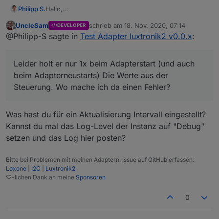
Philipp S.
Hallo,
ich habe den Adapter bei mir auch installiert. Leider
UncleSam
schrieb am
18. Nov. 2020, 07:14
DEVELOPER
holt er nur 1x beim Adapterstart (und auch beim
zuletzt editiert von
Offline
@Philipp-S sagte in
Test Adapter luxtronik2 v0.0.x
:
Adapterneustarts) Die Werte aus der Steuerung. Wo
mache ich da einen Fehler?
Leider holt er nur 1x beim Adapterstart (und auch
beim Adapterneustarts) Die Werte aus der
Steuerung. Wo mache ich da einen Fehler?
Was hast du für ein Aktualisierung Intervall eingestellt?
Kannst du mal das Log-Level der Instanz auf "Debug"
setzen und das Log hier posten?
Bitte bei Problemen mit meinen Adaptern, Issue auf GitHub erfassen:
Loxone
|
I2C
|
Luxtronik2
♡-lichen Dank an meine
Sponsoren
0