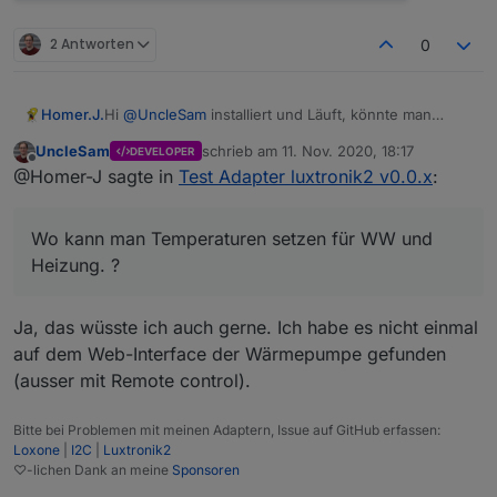
2 Antworten
0
Homer.J.
Hi
@
UncleSam
installiert und Läuft, könnte man
vielleicht den Betriebszustand schöner aussehen
UncleSam
schrieb am
11. Nov. 2020, 18:17
DEVELOPER
lassen jetzt momentan hab ich es über NodeRed da
zuletzt editiert von
Offline
@Homer-J sagte in
Test Adapter luxtronik2 v0.0.x
:
sieht es so aus, ansonsten Klasse Arbeit. Hast du
auch vor die Steuerung mit aufzunehmen. ?
Ist schon drin hatte das Passwort vergessen
Wo kann man Temperaturen setzen für WW und
einzugeben.
Heizung. ?
Wo kann man Temperaturen setzen für WW und
Heizung. ?
Grüße
Ja, das wüsste ich auch gerne. Ich habe es nicht einmal
auf dem Web-Interface der Wärmepumpe gefunden
(ausser mit Remote control).
Bitte bei Problemen mit meinen Adaptern, Issue auf GitHub erfassen:
Loxone
|
I2C
|
Luxtronik2
♡-lichen Dank an meine
Sponsoren