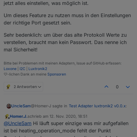
jetzt alles einstellen, was möglich ist.
Um dieses Feature zu nutzen muss in den Einstellungen
der richtige Port gesetzt sein.
Sehr bedenklich: um über das alte Protokoll Werte zu
verstellen, braucht man kein Passwort. Das nenne ich
mal Sicherheit!
Bitte bei Problemen mit meinen Adaptern, Issue auf GitHub erfassen:
Loxone
|
I2C
|
Luxtronik2
♡-lichen Dank an meine
Sponsoren
2 Antworten
0
@Homer-J sagte in
Test Adapter luxtronik2 v0.0.x
:
UncleSam
Homer.J.
schrieb am
12. Nov. 2020, 18:51
zuletzt editiert von
Offline
Wo kann man Temperaturen setzen für WW
@
UncleSam
Hi läuft super einzige was mir aufgefallen
und Heizung. ?
ist bei heating_operation_mode fehlt der Punkt
@
UncleSam
sagte in
Test Adapter luxtronik2 v0.0.x
: