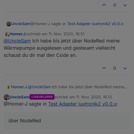
0
@Homer-J sagte in
Test Adapter luxtronik2 v0.0.x
:
UncleSam
Homer.J.
schrieb am
11. Nov. 2020, 18:51
zuletzt editiert von
Offline
Wo kann man Temperaturen setzen für WW
@
UncleSam
Ich habe bis jetzt über NodeRed meine
und Heizung. ?
Wärmepumpe ausgelesen und gesteuert vielleicht
Ja, das wüsste ich auch gerne. Ich habe es nicht
schaust du dir mal den Code an.
einmal auf dem Web-Interface der Wärmepumpe
gefunden (ausser mit Remote control).
0
Homer.J.
@
UncleSam
Ich habe bis jetzt über NodeRed meine
Wärmepumpe ausgelesen und gesteuert vielleicht
UncleSam
schrieb am
11. Nov. 2020, 19:13
DEVELOPER
schaust du dir mal den Code an.
zuletzt editiert von
Offline
@Homer-J sagte in
Test Adapter luxtronik2 v0.0.x
:
über NodeRed