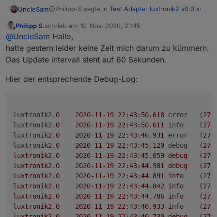
@Philipp-S sagte in
Test Adapter luxtronik2 v0.0.x
:
UncleSam
Philipp S.
schrieb am
19. Nov. 2020, 21:45
zuletzt editiert von
Offline
Leider holt er nur 1x beim Adapterstart (und
@
UncleSam
Hallo,
auch beim Adapterneustarts) Die Werte aus
hatte gestern leider keine Zeit mich darum zu kümmern.
Was hast du für ein Aktualisierung Intervall
der Steuerung. Wo mache ich da einen Fehler?
Das Update intervall steht auf 60 Sekunden.
eingestellt? Kannst du mal das Log-Level der
Instanz auf "Debug" setzen und das Log hier
Hier der entsprechende Debug-Log:
posten?
luxtronik2.
0
2020
-
11
-
19
22
:
43
:
50.618
	error	(
277
luxtronik2.
0
2020
-
11
-
19
22
:
43
:
50.611
	info	(
277
luxtronik2.
0
2020
-
11
-
19
22
:
43
:
46.931
	error	(
277
luxtronik2.
0
2020
-
11
-
19
22
:
43
:
45.129
	debug	(
277
luxtronik2.0	2020-11-19 22:43:45.059	debug	(27752) Getting 0x535308

luxtronik2.0	2020-11-19 
luxtronik2.0	2020-11-19 22:43:44.891	info	(27752) Connected to ws://192.168.0.23:8214

luxtronik2.0	2020-11-19 22:43:44.842	info	(27752) Connecting to ws://192.168.0.23:8214

luxtronik2.0	2020-11-19 22:43:44.786	info	(27752) starting. Version 0.0.2 in /opt/iobroker/node_modules/iobroker.luxtronik2, node: v12.18.4, js-controller: 3.1.6

luxtronik2.0	2020-11-19 22:43:40.933	info	(27734) Terminated (START_IMMEDIATELY_AFTER_STOP): Without reason

luxtronik2.0	2020-11-19 