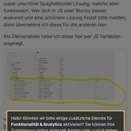
super unschöne Spaghetticode Lösung, welche aber
funktioniert. Wer sich in JS oder Blocky besser
auskennt und eine schönere Lösung findet bitte melden,
dann übernehme ich diese für die anderen hier:
Als Zielvariablen habe ich diese hier per JS Variablen
angelegt.
Hallo! Könnten wir bitte einige zusätzliche Dienste für
Hier der Blocky Code für Copy/Paste:
Funktionalität & Analytics
aktivieren? Sie können Ihre
Blocky_WR_STATUS.txt
Zustimmung später jederzeit ändern oder zurückziehen.