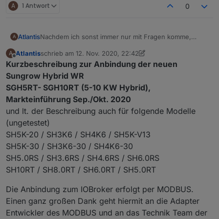
A
1 Antwort
0
Atlantis
Nachdem ich sonst immer nur mit Fragen komme,
Atlantis
A
möchte ich hiermit mal was zurück geben.
Atlantis
schrieb am
12. Nov. 2020, 22:42
A
Habe mit viel Try & Error den SUngrow WR Typ
zuletzt editiert von Atlantis
2. März 2021, 21:57
Offline
Kurzbeschreibung zur Anbindung der neuen
SGH10RT (10Kw Hybrid) mit Modbus eingebunden.
Wenn ich Zeit habe werde ich ein komplettes How To
Sungrow Hybrid WR
dazu verfassen, sollte jemand schon vorher Bedarf
SGH5RT- SGH10RT (5-10 KW Hybrid),
haben einfach melden.
Gruss
Markteinführung Sep./Okt. 2020
und lt. der Beschreibung auch für folgende Modelle
Atlantis
(ungetestet)
SH5K-20 / SH3K6 / SH4K6 / SH5K-V13
SH5K-30 / SH3K6-30 / SH4K6-30
SH5.0RS / SH3.6RS / SH4.6RS / SH6.0RS
SH10RT / SH8.0RT / SH6.0RT / SH5.0RT
Die Anbindung zum IOBroker erfolgt per MODBUS.
Einen ganz großen Dank geht hiermit an die Adapter
Entwickler des MODBUS und an das Technik Team der