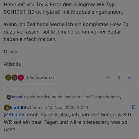
Habe mit viel Try & Error den SUngrow WR Typ
SGH10RT (10Kw Hybrid) mit Modbus eingebunden.
Wenn ich Zeit habe werde ich ein komplettes How To
dazu verfassen, sollte jemand schon vorher Bedarf
haben einfach melden.
Gruss
Atlantis
K
A
T
3 Antworten
0
Nachdem ich sonst immer nur mit Fragen komme,
Atlantis
A
möchte ich hiermit mal was zurück geben.
kratti99
schrieb am
10. Nov. 2020, 20:44
K
Habe mit viel Try & Error den SUngrow WR Typ
zuletzt editiert von
Offline
@
Atlantis
cool! Es geht also, ich hab den Sungrow 8.0
SGH10RT (10Kw Hybrid) mit Modbus eingebunden.
Wenn ich Zeit habe werde ich ein komplettes How To
WR seit ein paar Tagen und wäre interessiert, was so
dazu verfassen, sollte jemand schon vorher Bedarf
geht!
haben einfach melden.
Gruss