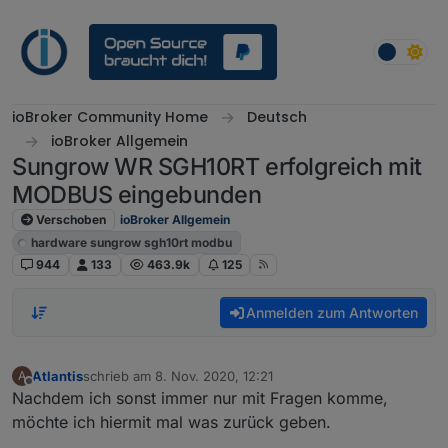
Weiter zum Inhalt
ioBroker Community Home
Deutsch
ioBroker Allgemein
Sungrow WR SGH10RT erfolgreich mit
MODBUS eingebunden
Verschoben
ioBroker Allgemein
hardware sungrow sgh10rt modbu
944
133
463.9k
125
Anmelden zum Antworten
Atlantis
schrieb am
8. Nov. 2020, 12:21
A
zuletzt editiert von
Offline
Nachdem ich sonst immer nur mit Fragen komme,
möchte ich hiermit mal was zurück geben.