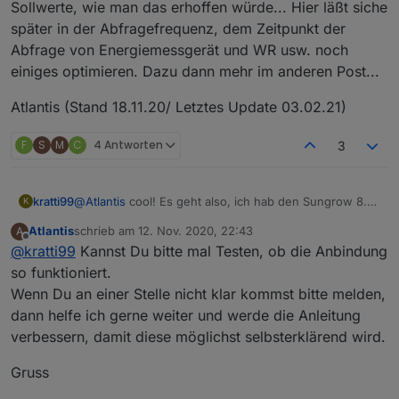
Sollwerte, wie man das erhoffen würde... Hier läßt siche
später in der Abfragefrequenz, dem Zeitpunkt der
Abfrage von Energiemessgerät und WR usw. noch
einiges optimieren. Dazu dann mehr im anderen Post...
Atlantis (Stand 18.11.20/ Letztes Update 03.02.21)
F
S
M
C
4 Antworten
3
kratti99
@
Atlantis
cool! Es geht also, ich hab den Sungrow 8.0
K
WR seit ein paar Tagen und wäre interessiert, was so
Atlantis
schrieb am
12. Nov. 2020, 22:43
A
geht!
zuletzt editiert von
Offline
@
kratti99
Kannst Du bitte mal Testen, ob die Anbindung
so funktioniert.
Wenn Du an einer Stelle nicht klar kommst bitte melden,
dann helfe ich gerne weiter und werde die Anleitung
verbessern, damit diese möglichst selbsterklärend wird.
Gruss