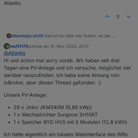
Atlantis
0
@
kratti99
Kannst Du bitte mal Testen, ob die
Atlantis
A
Anbindung so funktioniert.
ms111175
schrieb am
15. Nov. 2020, 20:17
M
Wenn Du an einer Stelle nicht klar kommst bitte
Gruss
zuletzt editiert von
Offline
@
Atlantis
melden, dann helfe ich gerne weiter und werde die
Anleitung verbessern, damit diese möglichst
Atlantis
Hi und schon mal sorry vorab. Wir haben seit drei
selbsterklärend wird.
Tagen eine PV-Anlage und ich versuche, möglichst viel
darüber rauszufinden. Ich habe keine Ahnung von
ioBroker, aber diesen Thread gefunden. :)
Unsere PV-Anlage:
29 x Jinko JKM340M (9,86 kWp)
1 x Wechselrichter Sungrow SH10RT
1 x Speicher BYD HVS mit 5 Modulen (12,8 kWh)
Ich hatte eigentlich ein lokales Webinterface des WRs