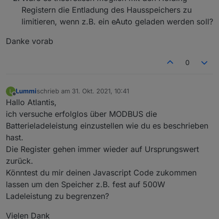
Registern die Entladung des Hausspeichers zu
limitieren, wenn z.B. ein eAuto geladen werden soll?
Danke vorab
0
Lummi
schrieb am
31. Okt. 2021, 10:41
L
zuletzt editiert von
Offline
Hallo Atlantis,
ich versuche erfolglos über MODBUS die
Batterieladeleistung einzustellen wie du es beschrieben
hast.
Die Register gehen immer wieder auf Ursprungswert
zurück.
Könntest du mir deinen Javascript Code zukommen
lassen um den Speicher z.B. fest auf 500W
Ladeleistung zu begrenzen?
Vielen Dank