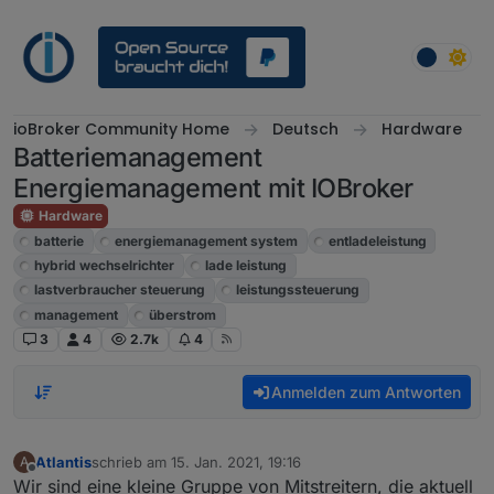
Weiter zum Inhalt
ioBroker Community Home
Deutsch
Hardware
Batteriemanagement
Energiemanagement mit IOBroker
Hardware
batterie
energiemanagement system
entladeleistung
hybrid wechselrichter
lade leistung
lastverbraucher steuerung
leistungssteuerung
management
überstrom
3
4
2.7k
4
Anmelden zum Antworten
Atlantis
schrieb am
15. Jan. 2021, 19:16
A
zuletzt editiert von
Offline
Wir sind eine kleine Gruppe von Mitstreitern, die aktuell