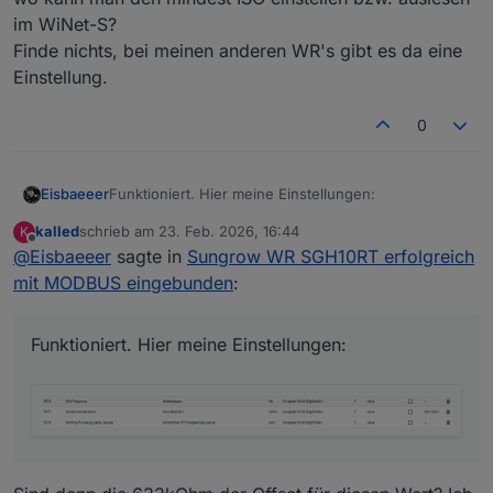
im WiNet-S?
Finde nichts, bei meinen anderen WR's gibt es da eine
Einstellung.
0
Funktioniert. Hier meine Einstellungen:
Eisbaeeer
kalled
schrieb am
23. Feb. 2026, 16:44
K
zuletzt editiert von
Offline
@
Eisbaeeer
sagte in
Sungrow WR SGH10RT erfolgreich
mit MODBUS eingebunden
:
Funktioniert. Hier meine Einstellungen: