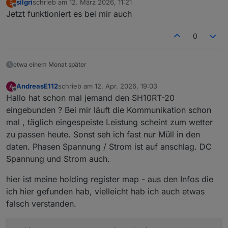
silgri
schrieb am
12. März 2026, 11:21
S
zuletzt editiert von
Offline
Jetzt funktioniert es bei mir auch
0
etwa einem Monat später
AndreasE112
schrieb am
12. Apr. 2026, 19:03
A
zuletzt editiert von
Offline
Hallo hat schon mal jemand den SH10RT-20
eingebunden ? Bei mir läuft die Kommunikation schon
mal , täglich eingespeiste Leistung scheint zum wetter
zu passen heute. Sonst seh ich fast nur Müll in den
daten. Phasen Spannung / Strom ist auf anschlag. DC
Spannung und Strom auch.
hier ist meine holding register map - aus den Infos die
ich hier gefunden hab, vielleicht hab ich auch etwas
falsch verstanden.