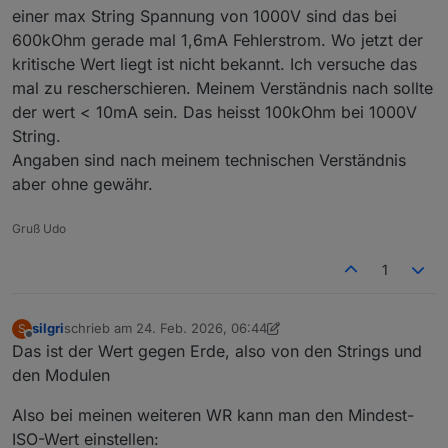
einer max String Spannung von 1000V sind das bei
600kOhm gerade mal 1,6mA Fehlerstrom. Wo jetzt der
kritische Wert liegt ist nicht bekannt. Ich versuche das
mal zu rescherschieren. Meinem Verständnis nach sollte
der wert < 10mA sein. Das heisst 100kOhm bei 1000V
String.
Angaben sind nach meinem technischen Verständnis
aber ohne gewähr.
Gruß Udo
1
silgri
schrieb am
24. Feb. 2026, 06:44
S
zuletzt editiert von silgri
Offline
Das ist der Wert gegen Erde, also von den Strings und
den Modulen
Also bei meinen weiteren WR kann man den Mindest-
ISO-Wert einstellen: