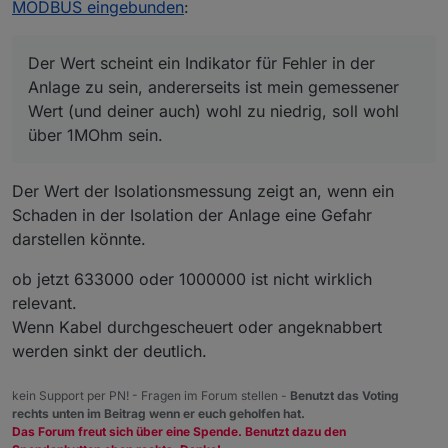
MODBUS eingebunden
:
Mist, "Offset" ist in dem Fall doppeldeutig, es gibt in der
Registerdefinition ja noch die Möglichkeit für jeden Wert
@
Eisbaeeer
sagte
einen Offset zu setzen:
Der Wert scheint ein Indikator für Fehler in der
Anlage zu sein, andererseits ist mein gemessener
Wert (und deiner auch) wohl zu niedrig, soll wohl
Sind denn die 633kOhm der Offset für diesen
über 1MOhm sein.
Wert? Ich konnte dazu nirgends finden (aber
nur zusammen damit zeigt er bei mir einen
Aber dann nehme ich den mal wieder raus.
plausiblen Wert an)..
Der Wert der Isolationsmessung zeigt an, wenn ein
Der Wert scheint ein Indikator für Fehler in der Anlage
Danke für eine kurze Info :)
Schaden in der Isolation der Anlage eine Gefahr
zu sein, andererseits ist mein gemessener Wert (und
darstellen könnte.
deiner auch) wohl zu niedrig, soll wohl über 1MOhm
sein.
Ich verstehe die Frage nicht. Der Offset von dem
ob jetzt 633000 oder 1000000 ist nicht wirklich
ich sprach ist der Abstand des Registers zum
Anfang. Register 1 steht am Anfang, hat also keinen
relevant.
Offset, bzw Offset 0. Da alle Register die Länge 1
Wenn Kabel durchgescheuert oder angeknabbert
haben (manche Werte belegen mehr als 1 Register,
werden sinkt der deutlich.
(d.h. haben die Länge 2 Register oder mehr), ist ihr
Offset immer 1 kleiner als ihre Nummer.
kein Support per PN! - Fragen im Forum stellen -
Benutzt das Voting
Der ausgelesene Widerstand von 633 kOhm ist der
rechts unten im Beitrag wenn er euch geholfen hat.
Wert an sich, da spielt der Begriff Offset keine
Das Forum freut sich über eine Spende. Benutzt dazu den
Rolle.