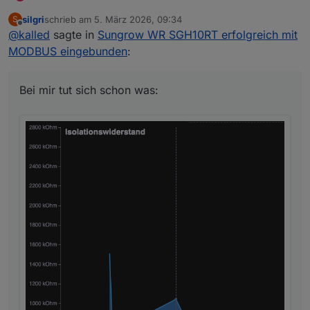
silgri
schrieb am
5. März 2026, 09:34
S
zuletzt editiert von
Offline
@
kalled
sagte in
Sungrow WR SGH10RT erfolgreich mit
MODBUS eingebunden
:
Bei mir tut sich schon was: