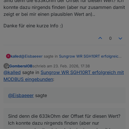
Sind denn die 633kOhm der Offset für diesen Wert? Ich
konnte dazu nirgends finden (aber nur zusammen damit
zeigt er bei mir einen plausiblen Wert an)..
Danke für eine kurze Info :)
0
@
Eisbaeeer
sagte in
Sungrow WR SGH10RT erfolgreich
kalled
K
mit MODBUS eingebunden
:
GombersIOB
schrieb am
23. Feb. 2026, 17:38
G
zuletzt editiert von
Offline
@
kalled
sagte in
Funktioniert. Hier meine Einstellungen:
Sungrow WR SGH10RT erfolgreich mit
MODBUS eingebunden
:
Sind denn die 633kOhm der Offset für diesen Wert? Ich
konnte dazu nirgends finden (aber nur zusammen damit
zeigt er bei mir einen plausiblen Wert an)..
Danke für eine kurze Info :)
@
Eisbaeeer
sagte
Sind denn die 633kOhm der Offset für diesen Wert?
Ich konnte dazu nirgends finden (aber nur