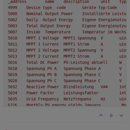
_address
name
description
unit
type
4999	
Device
type
code
Geräte
Typ-Code
5000	
Nominal
Output
Power
Installierte
Leistun
5002	
Daily
Output
Energy
Eigene
Energienutzun
5003	
Total
Output
Energy
Eigene
Energienutzun
5007	
Inside
Temperature
Temperatur
im
Wechse
5010	
MPPT
1
Voltage
MPPT1
Spannung
V
uint
5011	
MPPT
1
Current
MPPT1
Strom
A
uint
5012	
MPPT
2
Voltage
MPPT2
Spannung
V
uint
5013	
MPPT
2
Current
MPPT2
Strom
A
uint
5016	
Total
DC
Power
PV-Leistung
aktuell
W
5018	
Spannung
Ph
A
Spannung
Phase
A
V
5019	
Spannung
Ph
B
Spannung
Phase
C
V
5020	
Spannung
Ph
C
Spannung
Phase
C
V
5032	
Reactive
Power
Blindleistung
VA®
int3
5034	
Power
Factor
Leistungsfaktor
int1
5035	
Grid
Frequency
Netzfrequenz
Hz
uint
6226	
Monthly
PV
energy
yields
January
Mon
6227	
Monthly
PV
energy
yields
February
Mon
0
6228	
Monthly
PV
energy
yields
March
Monatlicher
6229	
Monthly
PV
energy
yields
April
Monatlicher
6230	
Monthly
PV
energy
yields
May
Monatlicher