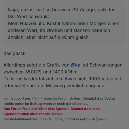
schwankt.
Kann ja nicht sein, bei unterschiedlichen
Mein Huawei und Kostal haben jeden Morgen einen
Naja, das ist halt so bei einer PV Anlage, daß der
Feuchtegraden (Regen/Sonne).
anderen Wert, im Großen und Ganzen natürlich ähnlich,
ISO Wert schwankt.
aber nicht auf's kOhm gleich
Mein Huawei und Kostal haben jeden Morgen einen
wieso nicht?
anderen Wert, im Großen und Ganzen natürlich
Kabel, Stecker usw sollten doch sicher gegen
ähnlich, aber nicht auf's kOhm gleich
Masse isoliert sein.
das passt!
Allerdings zeigt die Grafik von
@
kalled
Schwankungen
zwischen 350(??) und 1400 kOhm.
Da ist entweder tatsächlich etwas nicht 100%ig isoliert,
oder wohl eher die Messung ziemlich ungenau.
kein Support per PN! - Fragen im Forum stellen -
Benutzt das Voting
rechts unten im Beitrag wenn er euch geholfen hat.
Das Forum freut sich über eine Spende. Benutzt dazu den
Spendenbutton oben rechts. Danke!
der Installationsfixer:
curl -fsL https://iobroker.net/fix.sh | bash -