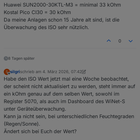
Huawei SUN2000-30KTL-M3 = minimal 33 kOhm
Kostal Pico CI30 = 30 kOhm
Da meine Anlagen schon 15 Jahre alt sind, ist die
Überwachung des ISO sehr nützlich.
0
8 Tagen später
silgri
schrieb am
4. März 2026, 07:42
S
zuletzt editiert von silgri
3. Apr. 2026, 08:43
Offline
Habe den ISO Wert jetzt mal eine Woche beobachtet,
der scheint nicht aktualisiert zu werden, steht immer auf
ein kOhm genau auf dem selben Wert, sowohl im
Register 5070, als auch im Dashboard des WiNet-S
unter Geräteüberwachung.
Kann ja nicht sein, bei unterschiedlichen Feuchtegraden
(Regen/Sonne).
Ändert sich bei Euch der Wert?