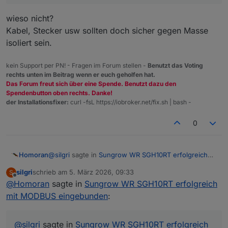
wieso nicht?
Kabel, Stecker usw sollten doch sicher gegen Masse
isoliert sein.
kein Support per PN! - Fragen im Forum stellen -
Benutzt das Voting
rechts unten im Beitrag wenn er euch geholfen hat.
Das Forum freut sich über eine Spende. Benutzt dazu den
Spendenbutton oben rechts. Danke!
der Installationsfixer:
curl -fsL https://iobroker.net/fix.sh | bash -
0
@
silgri
sagte in
Sungrow WR SGH10RT erfolgreich
Homoran
mit MODBUS eingebunden
:
silgri
schrieb am
5. März 2026, 09:33
S
zuletzt editiert von
Offline
@
Homoran
sagte in
Kann ja nicht sein, bei unterschiedlichen
Sungrow WR SGH10RT erfolgreich
Feuchtegraden (Regen/Sonne).
mit MODBUS eingebunden
:
wieso nicht?
Kabel, Stecker usw sollten doch sicher gegen Masse
isoliert sein.
@
silgri
sagte in
Sungrow WR SGH10RT erfolgreich