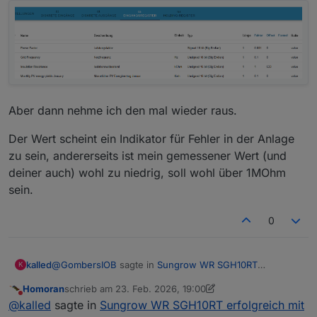
Aber dann nehme ich den mal wieder raus.
Der Wert scheint ein Indikator für Fehler in der Anlage
zu sein, andererseits ist mein gemessener Wert (und
deiner auch) wohl zu niedrig, soll wohl über 1MOhm
sein.
0
@
GombersIOB
sagte in
Sungrow WR SGH10RT
kalled
K
erfolgreich mit MODBUS eingebunden
:
Homoran
schrieb am
23. Feb. 2026, 19:00
zuletzt editiert von Homoran
Nicht stören
@
kalled
sagte in
Sungrow WR SGH10RT erfolgreich
@
kalled
sagte in
Sungrow WR SGH10RT erfolgreich mit
mit MODBUS eingebunden
: