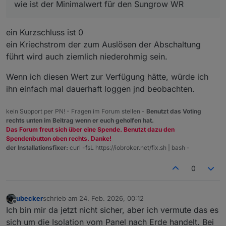
wie ist der Minimalwert für den Sungrow WR
ein Kurzschluss ist 0
ein Kriechstrom der zum Auslösen der Abschaltung
führt wird auch ziemlich niederohmig sein.
Wenn ich diesen Wert zur Verfügung hätte, würde ich
ihn einfach mal dauerhaft loggen jnd beobachten.
kein Support per PN! - Fragen im Forum stellen -
Benutzt das Voting
rechts unten im Beitrag wenn er euch geholfen hat.
Das Forum freut sich über eine Spende. Benutzt dazu den
Spendenbutton oben rechts. Danke!
der Installationsfixer:
curl -fsL https://iobroker.net/fix.sh | bash -
0
ubecker
schrieb am
24. Feb. 2026, 00:12
zuletzt editiert von
Offline
Ich bin mir da jetzt nicht sicher, aber ich vermute das es
sich um die Isolation vom Panel nach Erde handelt. Bei