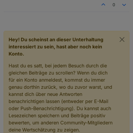
6597	
Monthly
export
energy
from
PV
March
Mon
0
6598	
Monthly
export
energy
from
PV
April
Mon
6599	
Monthly
export
energy
from
PV
May
Mon
6600	
Monthly
export
energy
from
PV
June
Mon
6601	
Monthly
export
energy
from
PV
July
Mon
6602	
Monthly
export
energy
from
PV
August
Mon
Hey! Du scheinst an dieser Unterhaltung
6603	
Monthly
export
energy
from
PV
September
Mon
interessiert zu sein, hast aber noch kein
6604	
Monthly
export
energy
from
PV
October
Mon
Konto.
6605	
Monthly
export
energy
from
PV
November
Mon
6606	
Monthly
export
energy
from
PV
Dezember
Mon
Hast du es satt, bei jedem Besuch durch die
12999
System
State
Systemstatus
uint
13000
Running
State
Betriebsstatus
uint
gleichen Beiträge zu scrollen? Wenn du dich
13001
Daily
PV
Generation
PV-Stromerzeugung
he
für ein Konto anmeldest, kommst du immer
13002
Total
PV
Generation
PV-Stromerzeugung
ge
genau dorthin zurück, wo du zuvor warst, und
13004
Daily
export
energy
from
PV
PV-Einspeise
kannst dich über neue Antworten
13005
Total
export
energy
from
PV
PV-Einspeise
benachrichtigen lassen (entweder per E-Mail
13007
Load
power
Wirkleistung
gesamt
W
oder Push-Benachrichtigung). Du kannst auch
13009
Export
power
Aktuelle
Leistung
am
Übergab
Lesezeichen speichern und Beiträge positiv
13011
Daily
battery
charge
energy
from
PV
Ener
13012
Total
battery
charge
energy
from
PV
Ener
bewerten, um anderen Community-Mitgliedern
13014
CO2-reduction
CO2-
Reduzierung
Kg
deine Wertschätzung zu zeigen.