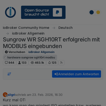
Weiter zum Inhalt
ioBroker Community Home
Deutsch
ioBroker Allgemein
Sungrow WR SGH10RT erfolgreich mit
MODBUS eingebunden
Verschoben
ioBroker Allgemein
hardware sungrow sgh10rt modbu
944
133
463.1k
125
Anmelden zum Antworten
silgri
schrieb am
23. Feb. 2026, 16:30
S
zuletzt editiert von
Offline
Kurz mal OT:
wo kann man den mindest ISO einstellen bzw. auslesen