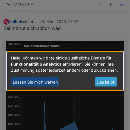
1 Antwort
0
kalled
schrieb am
4. März 2026, 07:47
K
zuletzt editiert von
Offline
Bei mir tut sich schon was:
Hallo! Könnten wir bitte einige zusätzliche Dienste für
Funktionalität & Analytics
aktivieren? Sie können Ihre
Zustimmung später jederzeit ändern oder zurückziehen.
Lassen Sie mich wählen
Das ist ok