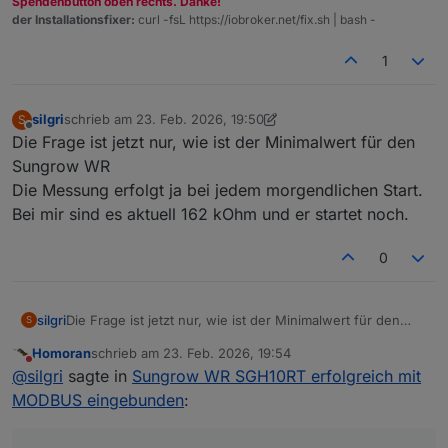
Spendenbutton oben rechts. Danke!
der Installationsfixer:
curl -fsL https://iobroker.net/fix.sh | bash -
Ich frage mich eher, was soll ich mit diesem Wert
jetzt anfangen. Wozu ist der für mich al PV-
1
Betreiber von Interesse?
silgri
schrieb am
23. Feb. 2026, 19:50
S
zuletzt editiert von silgri
Offline
Die Frage ist jetzt nur, wie ist der Minimalwert für den
Sungrow WR
Die Messung erfolgt ja bei jedem morgendlichen Start.
Bei mir sind es aktuell 162 kOhm und er startet noch.
0
silgri
Die Frage ist jetzt nur, wie ist der Minimalwert für den
S
Sungrow WR
Homoran
schrieb am
23. Feb. 2026, 19:54
Die Messung erfolgt ja bei jedem morgendlichen Start.
zuletzt editiert von
Nicht stören
@
silgri
sagte in
Sungrow WR SGH10RT erfolgreich mit
Bei mir sind es aktuell 162 kOhm und er startet noch.
MODBUS eingebunden
: