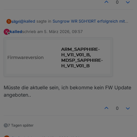
0
@
kalled
sagte in
Sungrow WR SGH10RT erfolgreich mit
silgri
S
MODBUS eingebunden
:
kalled
schrieb am
5. März 2026, 09:57
K
zuletzt editiert von
Offline
Bei mir tut sich schon was:
Welche Software-Version hast Du auf dem Sungrow
SH10RT?
Müsste die aktuelle sein, ich bekomme kein FW Update
angeboten..
0
7 Tagen später