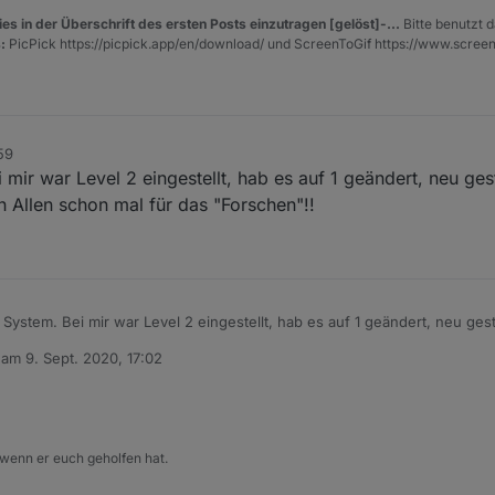
es in der Überschrift des ersten Posts einzutragen [gelöst]-...
Bitte benutzt d
:
PicPick https://picpick.app/en/download/ und ScreenToGif https://www.scree
59
mir war Level 2 eingestellt, hab es auf 1 geändert, neu ges
h Allen schon mal für das "Forschen"!!
System. Bei mir war Level 2 eingestellt, hab es auf 1 geändert, neu gest
 Allen schon mal für das "Forschen"!!
b am
9. Sept. 2020, 17:02
editiert von
 wenn er euch geholfen hat.