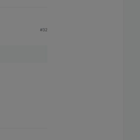
#32
on hat