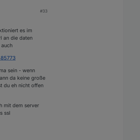
sl.cnf "
#33
tioniert es im
l an die daten
t auch
/485773
ügbar. Wenn Sie eine
 Open Data-
ichen/
.
ema sein - wenn
kann da keine große
t du eh nicht offen
ch mit dem server
s ssl