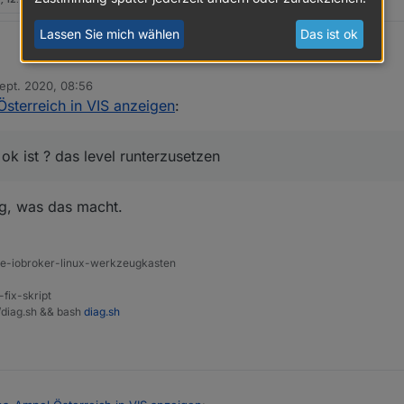
Lassen Sie mich wählen
Das ist ok
Sept. 2020, 08:56
blem der seite)
von
sterreich in VIS anzeigen
:
 ich eine änderung in der /etc/ssl/openssl.cnf mache
k ist ? das level runterzusetzen
ng, was das macht.
ine-iobroker-linux-werkzeugkasten
-fix-skript
t/diag.sh && bash
diag.sh
diese änderung insgesamt für weitere sicherheits-relevante kommunikati