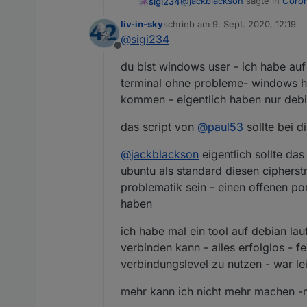
@
jackblackson
sagte in
Coron
sigi234
die änderung bringt das siche
liv-in-sky
schrieb am
9. Sept. 2020, 12:19
zuletzt editiert von
@
sigi234
diese auch am Tablet für 
standard wäre 2 bei CipherS
Offline
du bist windows user - ich habe auf 
Ich glaube da muss man anfr
terminal ohne probleme- windows hat
kommen - eigentlich haben nur debia
Zitat:
das script von
@
paul53
sollte bei d
Die Status der Corona Ampel 
Anwendung oder Visualisierun
@
Thomas-Braun
hast du da
Anwendungsverzeichnis ein –
@
jackblackson
eigentlich sollte da
PS: es braucht einen restar
ubuntu als standard diesen cipherstr
problematik sein - einen offenen po
haben
ich habe mal ein tool auf debian la
verbinden kann - alles erfolglos - f
verbindungslevel zu nutzen - war le
mehr kann ich nicht mehr machen -