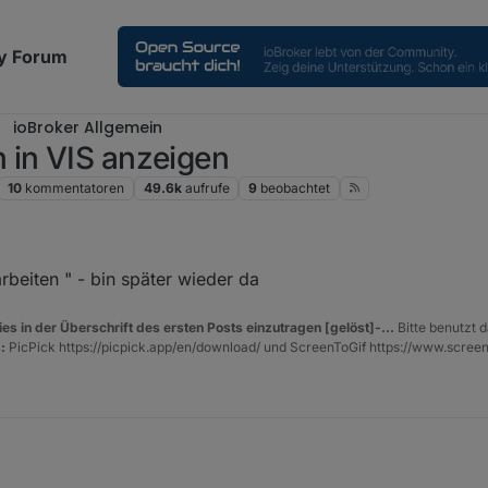
y Forum
ioBroker Allgemein
 in VIS anzeigen
10
kommentatoren
49.6k
aufrufe
9
beobachtet
beiten " - bin später wieder da
es in der Überschrift des ersten Posts einzutragen [gelöst]-...
Bitte benutzt d
:
PicPick https://picpick.app/en/download/ und ScreenToGif https://www.scree