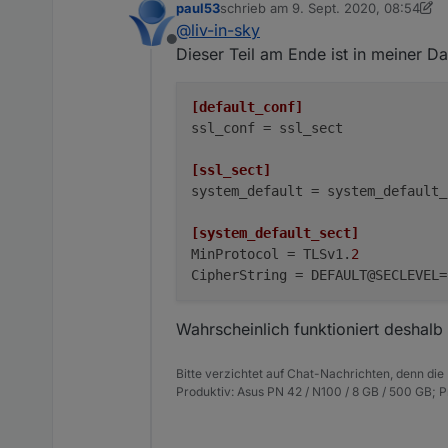
paul53
schrieb am
9. Sept. 2020, 08:54
ich nutze debian 10
zuletzt editiert von paul53
9. Sept. 2
@
liv-in-sky
Offline
ubuntu nutze ich nicht
Dieser Teil am Ende ist in meiner Da
evtl findet sich das in ubunt
[default_conf]
ssl_conf
 = ssl_sect

https://askubuntu.com/ques
[ssl_sect]
system_default
 = system_default_
[system_default_sect]
MinProtocol
 = TLSv1.
2
CipherString
 = DEFAULT@SECLEVEL=
Wahrscheinlich funktioniert deshalb
Bitte verzichtet auf Chat-Nachrichten, denn die
Produktiv: Asus PN 42 / N100 / 8 GB / 500 GB; 