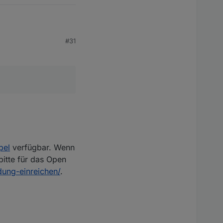
#31
, diese auch am Tablet
 jedoch, wie man dieses
 scheint, nur pro
etwas schwierig, da
pel
verfügbar. Wenn
bitte für das Open
dung-einreichen/
.