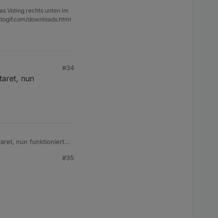
as Voting rechts unten im
ntogif.com/downloads.html
#34
taret, nun
aret, nun funktioniert
#35