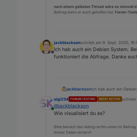
nach einem gelösten Thread wäre es sinnvoll di
Beitrag wenn er euch geholfen hat.
Forum-Tools
jackblackson
schrieb am
9. Sept. 2020, 16:
zuletzt editiert von
Ich hab auch ein Debian System. Bei 
Offline
funktioniert die Abfrage. Danke euc
jackblackson
Ich hab auch ein Debian 
die Abfrage. Danke euch
sigi234
schrie
FORUM TESTING
MOST ACTIVE
zuletzt 
@
jackblackson
Online
Wie visualisiert du es?
Bitte benutzt das Voting rechts unten im Beitrag
Immer Daten sichern!