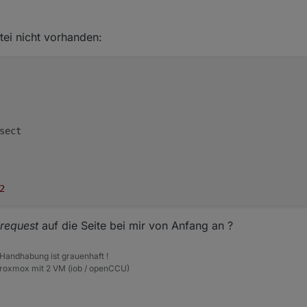
020, 14:22
tei nicht vorhanden:
u an anderer stelle
tions/1233186/ubuntu-20-04-how-to-set-lower-ssl-security-level
sect

2
request
auf die Seite bei mir von Anfang an ?
 Handhabung ist grauenhaft !
Proxmox mit 2 VM (iob / openCCU)