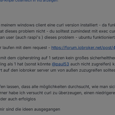
a-Ampel Österreich in VIS anzeigen
:
rheitslevel von ssl um eine stufe tiefer - letzte zeile in "/etc/ssl/opens
den eigenen Ort/die Region anzuzeigen
tring -
meinem windows client eine curl version installiert - da funk
agen.
 dieses problem nicht - du solltest zumindest mit exec cur
n user (auch raspi's ) dieses problem - ubuntu funktionier
ir laufen mit dem request -
https://forum.iobroker.net/post
sind auch als Open Data unter
https://www.data.gv.at/corona-ampel
verf
g basierend auf diesen Daten erstellt haben, reichen Sie bitte für das
 ahnung davon, ob das ok ist ? das level runterzusetzen
 das zugehörige Formular finden Sie unter
data.gv.at/anwendung-einre
s mit dem cipherstring auf 1 setzen kein großes sicherheitth
t des iobroker servers
ing als 1 hat (sonst könnte
@
paul53
auch nicht zugreifen) 
rt auf den iobroker server um von außen zuzugreifen solltes
ufen lassen, dass alle möglichkeiten durchsucht, wie man si
erner habe ich versucht curl zu überzeugen, einen niedrigere
ider auch erfolglos
mir sind die ideen ausgegangen