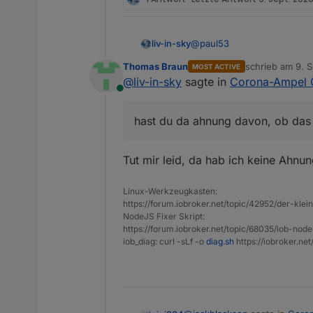
@
paul53
liv-in-sky
Thomas Braun
schrieb am
9. 
MOST ACTIVE
@
jackblackson
(ist kein pro
zuletzt editiert 
@
liv-in-sky
sagte in
Corona-Ampel Ö
Online
also bei mir läuft es, wenn
hast du da ahnung davon, ob das o
Tut mir leid, da hab ich keine Ahnu
Linux-Werkzeugkasten:
https://forum.iobroker.net/topic/42952/der-kle
NodeJS Fixer Skript:
https://forum.iobroker.net/topic/68035/iob-node
iob_diag: curl -sLf -o
diag.sh
https://iobroker.ne
leider weiß ich nicht, was 