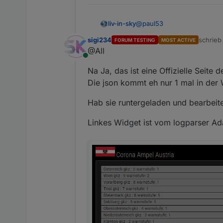
@
paul53
liv-in-sky
sigi234
schrie
FORUM TESTING
MOST ACTIVE
anscheinend einfach einfüg
zuletzt 
@All
Online
Na Ja, das ist eine Offizielle Seite 
Die json kommt eh nur 1 mal in der
Hab sie runtergeladen und bearbeite
Linkes Widget ist vom logparser Ad