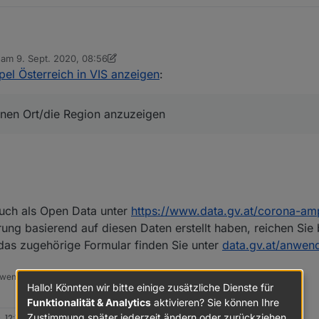
b am
9. Sept. 2020, 08:56
sterreich die Corona-Ampel eingeführt (
Link
). Nun wäre es natürlich gut
editiert von sigi234
9. Sept. 2020, 10:59
l Österreich in VIS anzeigen
:
 Region anzuzeigen. Es gibt dazu auch ein JSON (
Link
)- Ich frage mich
nn.
s es nicht für jeden Bezirk/Gemeinde einen Eintrag gibt, sondern, wie es
ur Untereinträge, sofern es Warnungen pro Bezirk gibt. Dies macht es 
enen Ort/die Region anzuzeigen
 ihr eine Idee, wie man das am besten umsetzen könnte?
uch als Open Data unter
https://www.data.gv.at/corona-am
ung basierend auf diesen Daten erstellt haben, reichen Sie 
as zugehörige Formular finden Sie unter
data.gv.at/anwen
 wenn er euch geholfen hat.
Hallo! Könnten wir bitte einige zusätzliche Dienste für
Funktionalität & Analytics
aktivieren? Sie können Ihre
Zustimmung später jederzeit ändern oder zurückziehen.
 12:19