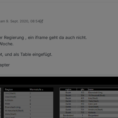
b am
9. Sept. 2020, 08:54
en ?
editiert von sigi234
9. Sept. 2020, 10:57
der Regierung , ein iframe geht da auch nicht.
 Woche.
t, und als Table eingefügt.
apter