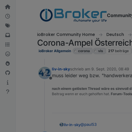
Weiter zum Inhalt
Communit
ioBroker Community Home
Deutsch
Corona-Ampel Österreich
ioBroker Allgemein
corona
vis
217
beiträge
liv-in-sky
schrieb am
9. Sept. 2020, 08:49
zuletzt editiert von
muss leider weg bzw. "handwerkerar
Offline
nach einem gelösten Thread wäre es sinnvoll di
Beitrag wenn er euch geholfen hat.
Forum-Tools
@
paul53
liv-in-sky