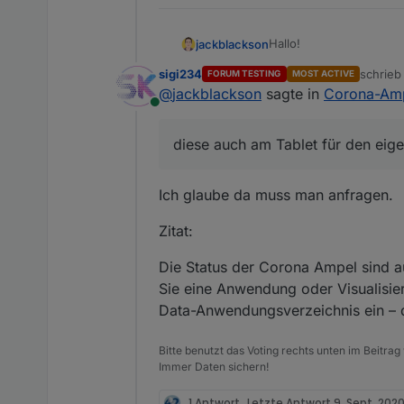
Hallo!
jackblackson
sigi234
schrie
FORUM TESTING
MOST ACTIVE
Seit Freitag wurde in Ö
zuletzt 
@
jackblackson
sagte in
Corona-Ampe
für den eigenen Ort/die
Online
am besten einbinden ka
Das Schwierige ist, das
Bundesland, und dann n
diese auch am Tablet für den eig
etwas abzufragen..habt
Ich glaube da muss man anfragen.
Zitat:
Die Status der Corona Ampel sind a
Sie eine Anwendung oder Visualisier
Data-Anwendungsverzeichnis ein – d
Bitte benutzt das Voting rechts unten im Beitrag
Immer Daten sichern!
1 Antwort
Letzte Antwort
9. Sept. 2020,