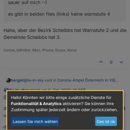
sauer auf mich :-)
es gibt in beiden files (links) keine warnstufe 4
Haha, aber der Bezirk Scheibbs hat Warnstufe 2 und die
Gemeinde Scheibbs hat 3.
homee, ioBroker, iMac, iPhone, Sonos, Alaxa
0
@
liv-in-sky
said in
Corona-Ampel Österreich in VIS
bergjet
anzeigen
:
liv-in-sky
schrieb am
6. Okt. 2020, 18:31
zuletzt editiert von liv-in-sky
10. Juni 2020, 20:32
Offline
@
sigi234
@
bergjet
Hallo! Könnten wir bitte einige zusätzliche Dienste für
Funktionalität & Analytics
aktivieren? Sie können Ihre
Haha, aber der Bezirk Scheibbs hat Warnstufe 2 und
der "depp" im script gilt mir - da war ich gerade
das sind aber 2 verschiedene einträge - ein neuer stand
Zustimmung später jederzeit ändern oder zurückziehen.
die Gemeinde Scheibbs hat 3.
sauer auf mich :-)
und ein alter - ich lese nur den neuen aus
Lassen Sie mich wählen
Das ist ok
es gibt in beiden files (links) keine warnstufe 4
der neue ist 3 und der alte ist 2 bei gkz 320