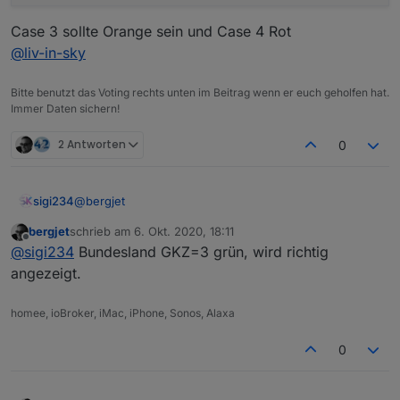
Case 3 sollte Orange sein und Case 4 Rot
@
liv-in-sky
Bitte benutzt das Voting rechts unten im Beitrag wenn er euch geholfen hat.
Immer Daten sichern!
2 Antworten
0
@
bergjet
sigi234
bergjet
schrieb am
6. Okt. 2020, 18:11
Hmm.... sollten Orange sein
zuletzt editiert von
Offline
@
sigi234
Bundesland GKZ=3 grün, wird richtig
Ok, im Skript Falsch denke ich.
angezeigt.
case 1: 

homee, ioBroker, iMac, iPhone, Sonos, Alaxa
                               myObj[i].Warnst
Case 3 sollte Orange sein und Case 4 Rot
                               break;

0
@
liv-in-sky
               case 2: 

                               myObj[i].Warnst
                               break;
