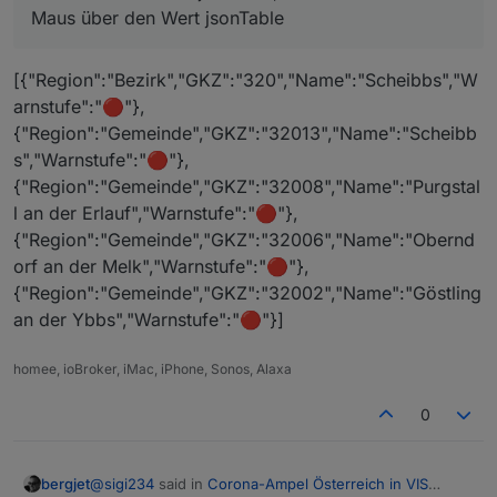
Maus über den Wert jsonTable
[{"Region":"Bezirk","GKZ":"320","Name":"Scheibbs","W
arnstufe":"🔴"},
{"Region":"Gemeinde","GKZ":"32013","Name":"Scheibb
s","Warnstufe":"🔴"},
{"Region":"Gemeinde","GKZ":"32008","Name":"Purgstal
l an der Erlauf","Warnstufe":"🔴"},
{"Region":"Gemeinde","GKZ":"32006","Name":"Obernd
orf an der Melk","Warnstufe":"🔴"},
{"Region":"Gemeinde","GKZ":"32002","Name":"Göstling
an der Ybbs","Warnstufe":"🔴"}]
homee, ioBroker, iMac, iPhone, Sonos, Alaxa
0
@
sigi234
said in
Corona-Ampel Österreich in VIS
bergjet