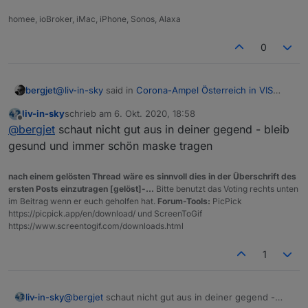
homee, ioBroker, iMac, iPhone, Sonos, Alaxa
0
@
liv-in-sky
said in
Corona-Ampel Österreich in VIS
bergjet
anzeigen
:
liv-in-sky
schrieb am
6. Okt. 2020, 18:58
zuletzt editiert von
Offline
du kannst einfach den depp mit dem roten punkt
@
bergjet
schaut nicht gut aus in deiner gegend - bleib
und den roten mit dem orangen ersetzen
gesund und immer schön maske tragen
Danke.
nach einem gelösten Thread wäre es sinnvoll dies in der Überschrift des
ersten Posts einzutragen [gelöst]-...
Bitte benutzt das Voting rechts unten
im Beitrag wenn er euch geholfen hat.
Forum-Tools:
PicPick
https://picpick.app/en/download/ und ScreenToGif
https://www.screentogif.com/downloads.html
1
liv-in-sky
@
bergjet
schaut nicht gut aus in deiner gegend -