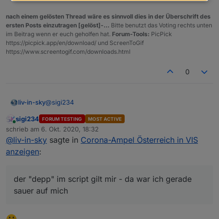
nach einem gelösten Thread wäre es sinnvoll dies in der Überschrift des
ersten Posts einzutragen [gelöst]-...
Bitte benutzt das Voting rechts unten
im Beitrag wenn er euch geholfen hat.
Forum-Tools:
PicPick
https://picpick.app/en/download/ und ScreenToGif
https://www.screentogif.com/downloads.html
0
@
sigi234
liv-in-sky
sigi234
FORUM TESTING
MOST ACTIVE
der "depp" im script gilt mir - da war ich gerade
Online
schrieb am
6. Okt. 2020, 18:32
sauer auf mich :-)
zuletzt editiert von
@
liv-in-sky
sagte in
Corona-Ampel Österreich in VIS
es gibt in beiden files (links) keine warnstufe 4
anzeigen
:
der "depp" im script gilt mir - da war ich gerade
sauer auf mich