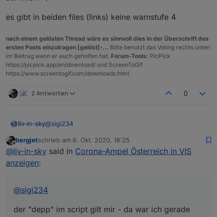
                               myObj[i].Warnst
Case 3 sollte Orange sein und Case 4 Rot
                               break;

es gibt in beiden files (links) keine warnstufe 4
@
liv-in-sky
               case 2: 

                               myObj[i].Warnst
nach einem gelösten Thread wäre es sinnvoll dies in der Überschrift des
                               break;

ersten Posts einzutragen [gelöst]-...
Bitte benutzt das Voting rechts unten
               case 3: 

im Beitrag wenn er euch geholfen hat.
Forum-Tools:
PicPick
                               myObj[i].Warnst
https://picpick.app/en/download/ und ScreenToGif
                               break;

https://www.screentogif.com/downloads.html
               case 4   : 

                               myObj[i].Warnst
2 Antworten
0
@
sigi234
liv-in-sky
bergjet
schrieb am
6. Okt. 2020, 18:25
der "depp" im script gilt mir - da war ich gerade
zuletzt editiert von
Offline
@
liv-in-sky
said in
Corona-Ampel Österreich in VIS
sauer auf mich :-)
es gibt in beiden files (links) keine warnstufe 4
anzeigen
:
@
sigi234
der "depp" im script gilt mir - da war ich gerade