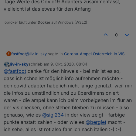
Tage Werte des Covid19 Adapters zusammenfasst,
datenpunkte darzustellen
vielleicht ist das etwas für den Anfang
oder die tabelle nur mit den werten , die mich
interessieren - es sin in der tabelle über 2000
datensätze -wer wird das jemals ansehen ? sind da
iobroker läuft unter
Docker
auf Windows (WSL2)
nur 10 werte oder so, in der tabelle, mit farbigen
punkten, wäre interessanter und man würde es
0
sofort sehen in der tabelle
@
liv-in-sky
sagte in
Corona-Ampel Österreich in VIS
fastfoot
F
anzeigen
:
liv-in-sky
schrieb am
9. Okt. 2020, 08:04
zuletzt editiert von
Offline
gäbe es das in DE; ich hätte eigentlich interesse,
@
fastfoot
danke für den hinweis - bei mir ist es so,
zu wissen, was in den nachbargebieten von
dass ich schnellst möglich info aufnehmen möchte -
ich habe mal
ein kleines Skript
gebastelt, welches die
meinem standort los ist (bzw, arbeit
den covid adapter habe ich nicht lange genutzt, weil mir
7-Tage Werte des Covid19 Adapters zusammenfasst,
verwandschaft,..) -
die infos zu umständlich und zu überdimensioniert
vielleicht ist das etwas für den Anfang
waren - die ampel kann ich beim vorbeigehen im flur an
der vis checken, ohne stehen bleiben zu müssen - also
genauso, wie es
@
sigi234
in der view zeigt - farbige
punkte anstatt zahlen - oder wie es
@
bergjet
macht -
ich sehe, alles ist rot also fahr ich nach italien :-) :-)