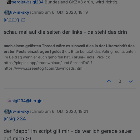
bergjet
@
sigi234
Bundesland GKZ=3 grün, wird richtig
               case 3: 

angezeigt.
                               myObj[i].Warnst
liv-in-sky
schrieb am
6. Okt. 2020, 18:19
                               break;

zuletzt editiert von
Offline
@
bergjet
               case 4   : 

                               myObj[i].Warnst
schau mal auf die seiten der links - da steht das drin
nach einem gelösten Thread wäre es sinnvoll dies in der Überschrift des
ersten Posts einzutragen [gelöst]-...
Bitte benutzt das Voting rechts unten
im Beitrag wenn er euch geholfen hat.
Forum-Tools:
PicPick
https://picpick.app/en/download/ und ScreenToGif
https://www.screentogif.com/downloads.html
0
@
bergjet
sigi234
liv-in-sky
schrieb am
6. Okt. 2020, 18:21
Hmm.... sollten Orange sein
zuletzt editiert von
Offline
@
sigi234
Ok, im Skript Falsch denke ich.
der "depp" im script gilt mir - da war ich gerade sauer
case 1: 

auf mich :-)