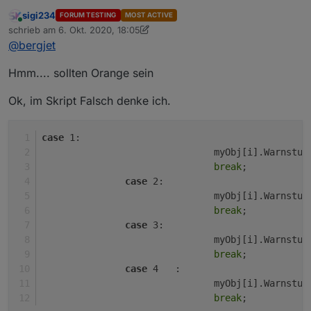
anzeigen
:
sigi234
FORUM TESTING
MOST ACTIVE
Online
Wie sehen deine Objekte aus, fahr mal mit der
schrieb am
6. Okt. 2020, 18:05
zuletzt editiert von sigi234
10. Juni 2020, 20:11
Maus über den Wert jsonTable
@
bergjet
[{"Region":"Bezirk","GKZ":"320","Name":"Scheibbs","W
arnstufe":"🔴"},
Hmm.... sollten Orange sein
{"Region":"Gemeinde","GKZ":"32013","Name":"Scheibb
s","Warnstufe":"🔴"},
Ok, im Skript Falsch denke ich.
{"Region":"Gemeinde","GKZ":"32008","Name":"Purgsta
ll an der Erlauf","Warnstufe":"🔴"},
{"Region":"Gemeinde","GKZ":"32006","Name":"Obernd
case
 1: 
orf an der Melk","Warnstufe":"🔴"},
                               myObj[i].Warnstuf
{"Region":"Gemeinde","GKZ":"32002","Name":"Göstlin
break
;
g an der Ybbs","Warnstufe":"🔴"}]
case
 2: 
                               myObj[i].Warnstuf
break
;
case
 3: 
                               myObj[i].Warnstuf
break
;
case
 4   : 
                               myObj[i].Warnstuf
break
;