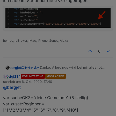
Ich habe im Script nur die GKZ eingetragen.
homee, ioBroker, iMac, iPhone, Sonos, Alaxa
0
@
liv-in-sky
Danke. Allerdings wird bei mir alles rot
bergjet
angezeigt. !
sigi234
FORUM TESTING
MOST ACTIVE
Online
schrieb am
6. Okt. 2020, 17:40
zuletzt editiert von
@
bergjet
var sucheGKZ="deine Gemeinde" (5 stellig)
var zusatzRegionen=
["1","2","3","4","5","6","7","8","9","410"]