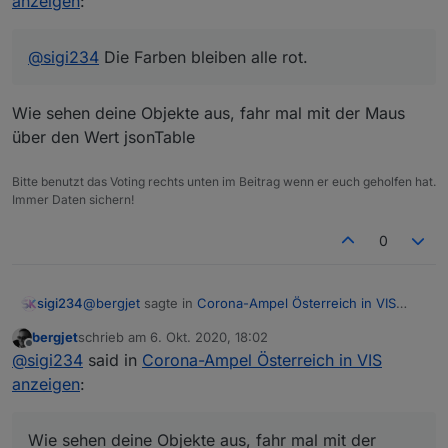
anzeigen
:
@
sigi234
Die Farben bleiben alle rot.
Wie sehen deine Objekte aus, fahr mal mit der Maus
über den Wert jsonTable
Bitte benutzt das Voting rechts unten im Beitrag wenn er euch geholfen hat.
Immer Daten sichern!
0
@
bergjet
sagte in
Corona-Ampel Österreich in VIS
sigi234
anzeigen
:
bergjet
schrieb am
6. Okt. 2020, 18:02
zuletzt editiert von
Offline
@
sigi234
Die Farben bleiben alle rot.
@
sigi234
said in
Corona-Ampel Österreich in VIS
anzeigen
:
Wie sehen deine Objekte aus, fahr mal mit der Maus
über den Wert jsonTable
Wie sehen deine Objekte aus, fahr mal mit der