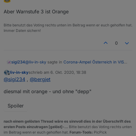
Aber Warnstufe 3 ist Orange
Bitte benutzt das Voting rechts unten im Beitrag wenn er euch geholfen hat.
Immer Daten sichern!
0
@
liv-in-sky
sagte in
Corona-Ampel Österreich in VIS
sigi234
anzeigen
:
liv-in-sky
schrieb am
6. Okt. 2020, 18:38
zuletzt editiert von
Offline
der "depp" im script gilt mir - da war ich gerade
@
sigi234
,
@
bergjet
sauer auf mich
diesmal mit orange - und ohne "depp"
Aber Warnstufe 3 ist Orange
Spoiler
nach einem gelösten Thread wäre es sinnvoll dies in der Überschrift des
ersten Posts einzutragen [gelöst]-...
Bitte benutzt das Voting rechts unten
im Beitrag wenn er euch geholfen hat.
Forum-Tools:
PicPick