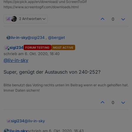
https://picpick.app/en/download/ und ScreenToGif
https://www.screentogif.com/downloads.html
2 Antworten
0
@
sigi234
,
@
bergjet
liv-in-sky
sigi234
FORUM TESTING
MOST ACTIVE
diesmal mit orange - und ohne "depp"
Online
schrieb am
6. Okt. 2020, 18:40
zuletzt editiert von
@
liv-in-sky
Spoiler
Super, genügt der Austausch von 240-252?
Bitte benutzt das Voting rechts unten im Beitrag wenn er euch geholfen hat.
Immer Daten sichern!
0
@
liv-in-sky
sigi234
liv-in-sky
schrieb am
6. Okt. 2020, 18:43