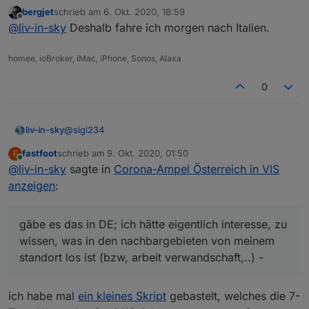
bleib gesund und immer schön maske tragen
bergjet
schrieb am
6. Okt. 2020, 18:59
zuletzt editiert von
Offline
@
liv-in-sky
Deshalb fahre ich morgen nach Italien.
homee, ioBroker, iMac, iPhone, Sonos, Alaxa
0
@
sigi234
liv-in-sky
fastfoot
schrieb am
9. Okt. 2020, 01:50
F
zur richtigstellung:
zuletzt editiert von
Online
@
liv-in-sky
sagte in
Corona-Ampel Österreich in VIS
das ist nicht mein script - das hat
@
jackblackson
gemacht - ih habe es nur geändert, weil er sich nicht
zum thema sortieren
anzeigen
:
gemeldet hat
dauerhafte sortierung (über setting im script)
gäbe es das in DE; ich hätte eigentlich interesse, zu
gäbe es das in DE; ich hätte eigentlich interesse, zu
sortierung, die du über vis steuern kannst
wissen, was in den nachbargebieten von meinem
nach was sortieren ?warnstufe, gkz, ort ?
wissen, was in den nachbargebieten von meinem
standort los ist (bzw, arbeit verwandschaft,..) - in der
standort los ist (bzw, arbeit verwandschaft,..) -
vis: eine ampel für meinen standort und außenrum
die nachbar-gebiete als farbige punkte (oder kleine
ampeln) - das bedeutet, anstatt einen bereich zu
ich habe mal
ein kleines Skript
gebastelt, welches die 7-
suchen, eine anahl an gesuchten gebieten als