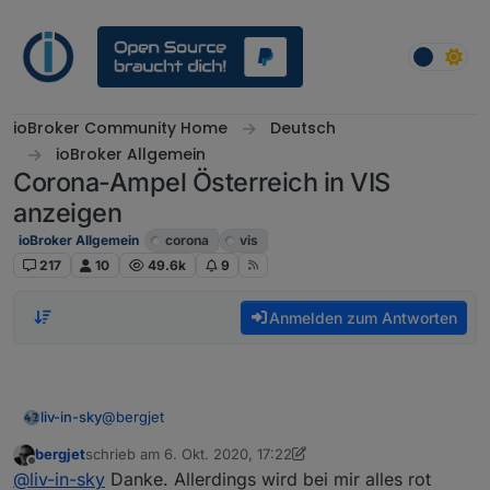
Weiter zum Inhalt
ioBroker Community Home
Deutsch
ioBroker Allgemein
Corona-Ampel Österreich in VIS
anzeigen
ioBroker Allgemein
corona
vis
217
10
49.6k
9
Anmelden zum Antworten
@
bergjet
liv-in-sky
bergjet
schrieb am
6. Okt. 2020, 17:22
die tabelle braucht die invento widgets (das json)
zuletzt editiert von bergjet
10. Juni 2020, 19:23
Offline
@
liv-in-sky
Danke. Allerdings wird bei mir alles rot
die schalter habe ich mit material design widgets