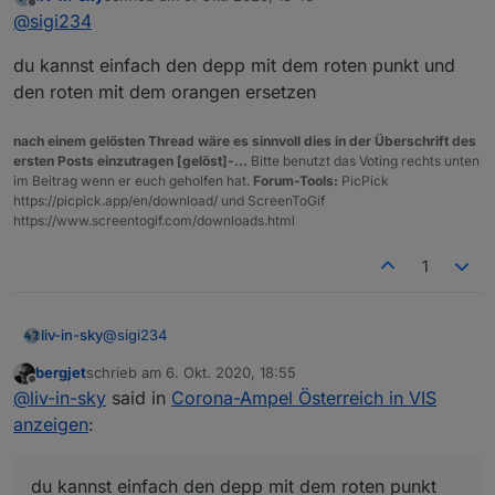
Super, genügt der Austausch von 240-252?
zuletzt editiert von
Offline
@
sigi234
du kannst einfach den depp mit dem roten punkt und
den roten mit dem orangen ersetzen
nach einem gelösten Thread wäre es sinnvoll dies in der Überschrift des
ersten Posts einzutragen [gelöst]-...
Bitte benutzt das Voting rechts unten
im Beitrag wenn er euch geholfen hat.
Forum-Tools:
PicPick
https://picpick.app/en/download/ und ScreenToGif
https://www.screentogif.com/downloads.html
1
@
sigi234
liv-in-sky
bergjet
schrieb am
6. Okt. 2020, 18:55
du kannst einfach den depp mit dem roten punkt und
zuletzt editiert von
Offline
@
liv-in-sky
said in
Corona-Ampel Österreich in VIS
den roten mit dem orangen ersetzen
anzeigen
:
du kannst einfach den depp mit dem roten punkt