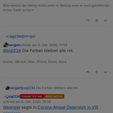
Bitte benutzt das Voting rechts unten im Beitrag wenn er euch geholfen hat.
Immer Daten sichern!
0
@
bergjet
sigi234
Ich habe im Script nur die GKZ eingetragen.
bergjet
schrieb am
6. Okt. 2020, 17:55
var sucheGKZ="deine Gemeinde" (5 stellig)
zuletzt editiert von
Offline
@
sigi234
Die Farben bleiben alle rot.
var zusatzRegionen=
["1","2","3","4","5","6","7","8","9","410"]
homee, ioBroker, iMac, iPhone, Sonos, Alaxa
0
bergjet
@
sigi234
Die Farben bleiben alle rot.
sigi234
FORUM TESTING
MOST ACTIVE
Online
schrieb am
6. Okt. 2020, 18:00
zuletzt editiert von
@
bergjet
sagte in
Corona-Ampel Österreich in VIS