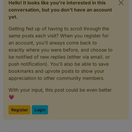
Hello! It looks like you're interested in this
und 100 sorgen dafür, dass das Widget stets aktiv (grün)
einfügen würde, gegenüber dem der Vergleichsoperator
dargestellt wird.
conversation, but you don't have an account
die Darstellung des Widgets als aktiv/inaktiv regelt, oder
man kann wählen, ob der untere oder obere Wert
yet.
herangezogen wird - auch hier wäre ein weiteres Felb
(boolean) erforderlich.
Getting fed up of having to scroll through the
same posts each visit? When you register for
an account, you'll always come back to
exactly where you were before, and choose to
be notified of new replies (either via email, or
push notification). You'll also be able to save
bookmarks and upvote posts to show your
appreciation to other community members.
With your input, this post could be even better
💗
Register
Login