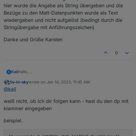
hier wurde die Angabe als String übergeben und die
Bezüge zu den Matt-Datenpunkten wurde als Text
wiedergeben und nicht aufgelöst (bedingt durch die
Stringübergabe mit Anführungszeichen)
Danke und Grüße Karsten
0
Hallo,
Kail
K
vielen Dank an die Entwickler für dieses tolle Tool.
liv-in-sky
wrote on
Jan 14, 2023, 11:45 AM
In den letzen Taggen habe ich mir ein Visualisierung,
Die Anzeige in der Mitte wurde mit dem Universal-Widget
last edited by
Offline
@
kail
digitaler Schalter und Anzeige gebaut. Inspiriert war ich
gebaut und die Informationen unter "Beschriftung falsch"
vom Fritz DECT 440.
hinterlegt. Nun möchte ich über ein Javascript den Inhalt
Danke und Grüße Karsten
weiß nicht, ob ich dir folgen kann - hast du den dp mit
ändern. Wie kann ich in Java dieses Element ansprechen?
Versucht hatte ich es mit einem Datenpunkt in dem der
klammer eingegeben
Inhalt für das Feld hinterlegt war,
hier wurde die Angabe als String übergeben und die
beispiel.
Bezüge zu den Matt-Datenpunkten wurde als Text
wiedergeben und nicht aufgelöst (bedingt durch die
Stringübergabe mit Anführungszeichen)