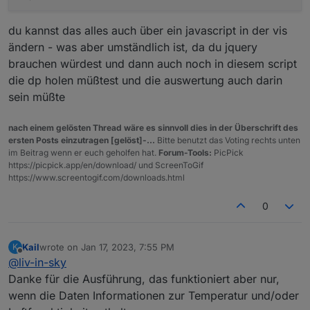
du kannst das alles auch über ein javascript in der vis
ändern - was aber umständlich ist, da du jquery
brauchen würdest und dann auch noch in diesem script
die dp holen müßtest und die auswertung auch darin
sein müßte
nach einem gelösten Thread wäre es sinnvoll dies in der Überschrift des
ersten Posts einzutragen [gelöst]-...
Bitte benutzt das Voting rechts unten
im Beitrag wenn er euch geholfen hat.
Forum-Tools:
PicPick
https://picpick.app/en/download/ und ScreenToGif
https://www.screentogif.com/downloads.html
0
Kail
wrote on
Jan 17, 2023, 7:55 PM
K
last edited by
Offline
@
liv-in-sky
Danke für die Ausführung, das funktioniert aber nur,
wenn die Daten Informationen zur Temperatur und/oder