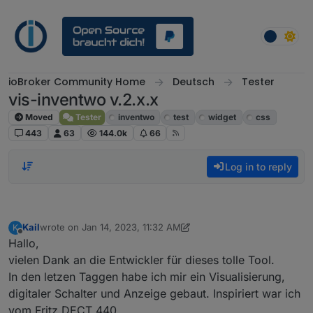
Skip to content
ioBroker Community Home
Deutsch
Tester
vis-inventwo v.2.x.x
Moved
Tester
inventwo
test
widget
css
443
63
144.0k
66
Log in to reply
Kail
wrote on
Jan 14, 2023, 11:32 AM
K
last edited by Kail
Jan 14, 2023, 12:33 PM
Offline
Hallo,
vielen Dank an die Entwickler für dieses tolle Tool.
In den letzen Taggen habe ich mir ein Visualisierung,
digitaler Schalter und Anzeige gebaut. Inspiriert war ich
vom Fritz DECT 440.