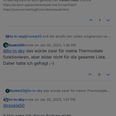
im Beitrag wenn er euch geholfen hat.
Forum-Tools:
PicPick
https://picpick.app/en/download/ und ScreenToGif
https://www.screentogif.com/downloads.html
1
liv-in-sky
@
rookie50
evtl die anzahl der zeilen eingrenzen und
sortierung - ob dann heizung oben steht weiß ich
Rookie50
wrote on
Jan 30, 2023, 1:36 PM
R
nicht
last edited by
Offline
@
liv-in-sky
das würde zwar für meine Thermostate
funktionieren, aber leider nicht für die gesamte Liste.
Daher hatte ich gefragt ;-)
0
Rookie50
@
liv-in-sky
das würde zwar für meine Thermostate
R
funktionieren, aber leider nicht für die gesamte Liste.
liv-in-sky
wrote on
Jan 30, 2023, 1:47 PM
Daher hatte ich gefragt ;-)
last edited by
Offline
@
rookie50
lt hier sehe ich dieses feature nicht