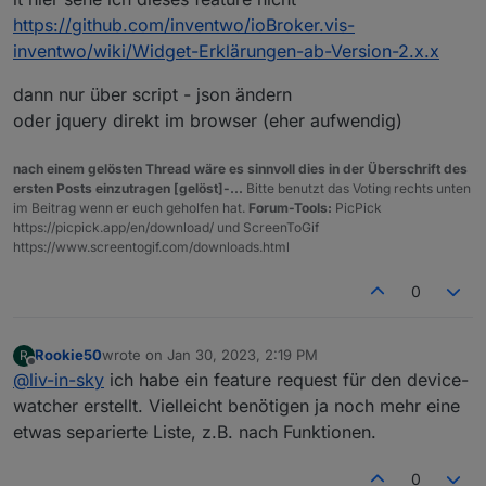
https://github.com/inventwo/ioBroker.vis-
inventwo/wiki/Widget-Erklärungen-ab-Version-2.x.x
dann nur über script - json ändern
oder jquery direkt im browser (eher aufwendig)
nach einem gelösten Thread wäre es sinnvoll dies in der Überschrift des
ersten Posts einzutragen [gelöst]-...
Bitte benutzt das Voting rechts unten
im Beitrag wenn er euch geholfen hat.
Forum-Tools:
PicPick
https://picpick.app/en/download/ und ScreenToGif
https://www.screentogif.com/downloads.html
0
Rookie50
wrote on
Jan 30, 2023, 2:19 PM
R
last edited by
Offline
@
liv-in-sky
ich habe ein feature request für den device-
watcher erstellt. Vielleicht benötigen ja noch mehr eine
etwas separierte Liste, z.B. nach Funktionen.
0