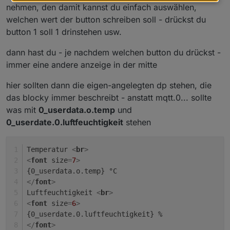
nehmen, den damit kannst du einfach auswählen,
welchen wert der button schreiben soll - drückst du
button 1 soll 1 drinstehen usw.
dann hast du - je nachdem welchen button du drückst -
immer eine andere anzeige in der mitte
hier sollten dann die eigen-angelegten dp stehen, die
das blocky immer beschreibt - anstatt mqtt.0... sollte
was mit
0_userdata.o.temp
und
0_userdate.0.luftfeuchtigkeit
stehen
Temperatur 
<
br
>
<
font
size
=
7
>
{0_userdata.o.temp} °C
</
font
>
Luftfeuchtigkeit 
<
br
>
<
font
size
=
6
>
{0_userdate.0.luftfeuchtigkeit} %
</
font
>