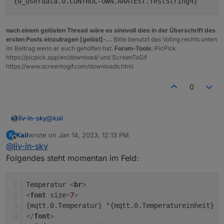
nach einem gelösten Thread wäre es sinnvoll dies in der Überschrift des
ersten Posts einzutragen [gelöst]-...
Bitte benutzt das Voting rechts unten
im Beitrag wenn er euch geholfen hat.
Forum-Tools:
PicPick
https://picpick.app/en/download/ und ScreenToGif
https://www.screentogif.com/downloads.html
0
@
kail
liv-in-sky
Kail
wrote on
Jan 14, 2023, 12:13 PM
K
weiß nicht, ob ich dir folgen kann - hast du den dp
last edited by
Offline
@
liv-in-sky
mit klammer eingegeben
beispiel.
Folgendes steht momentan im Feld:
Temperatur 
<
br
>
<
font
size
=
7
>
{mqtt.0.Temperatur} °{mqtt.0.Temperatureinheit}
</
font
>