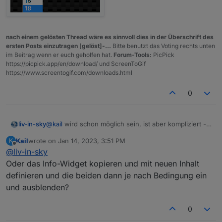
nach einem gelösten Thread wäre es sinnvoll dies in der Überschrift des
ersten Posts einzutragen [gelöst]-...
Bitte benutzt das Voting rechts unten
im Beitrag wenn er euch geholfen hat.
Forum-Tools:
PicPick
https://picpick.app/en/download/ und ScreenToGif
https://www.screentogif.com/downloads.html
0
@
kail
wird schon möglich sein, ist aber kompliziert -
liv-in-sky
jquery wäre das stichwort
Kail
wrote on
Jan 14, 2023, 3:51 PM
K
wenn du im widget durch antippen eines wertes
last edited by
Offline
@
liv-in-sky
etwas ändern willst, mußt du den wert schon als
html-input-tag definieren (oder über ein popup)
- ob
hier mal ein beispiel, wie man eine tabelle ändern
Oder das Info-Widget kopieren und mit neuen Inhalt
das aber in verbindung mit einem binding funktioniert
kann
definieren und die beiden dann je nach Bedingung ein
????
https://forum.iobroker.net/post/928286
wie in diesem beispiel mußt du wahrscheinlich
und ausblenden?
erstmal das ganze widget (deinen geposteten inhalt)
in einem blockly erstellen und dann kannst du es
ich denke, es wäre einfacher das ganze widget als
0
steuern
html nachzubauen
oder
noch einfacher
ein auswahl-feld über das