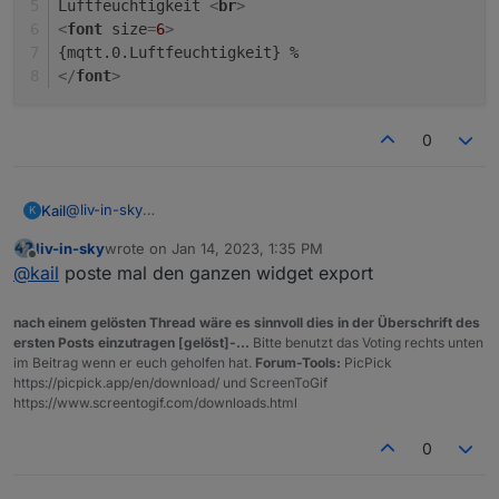
Luftfeuchtigkeit 
<
br
>
<
font
size
=
6
>
{mqtt.0.Luftfeuchtigkeit} %
</
font
>
0
@
liv-in-sky
Kail
K
Folgendes steht momentan im Feld:
liv-in-sky
wrote on
Jan 14, 2023, 1:35 PM
Temperatur <br>

last edited by
Offline
@
kail
poste mal den ganzen widget export
<font size=7>

{mqtt.0.Temperatur} °{mqtt.0.Temperatureinheit}

</font>

nach einem gelösten Thread wäre es sinnvoll dies in der Überschrift des
Luftfeuchtigkeit <br>

ersten Posts einzutragen [gelöst]-...
Bitte benutzt das Voting rechts unten
<font size=6>

im Beitrag wenn er euch geholfen hat.
Forum-Tools:
PicPick
{mqtt.0.Luftfeuchtigkeit} %

https://picpick.app/en/download/ und ScreenToGif
https://www.screentogif.com/downloads.html
0