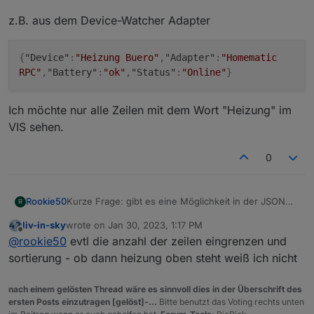
z.B. aus dem Device-Watcher Adapter
{
"Device"
:
"Heizung Buero"
,
"Adapter"
:
"Homematic
RPC"
,
"Battery"
:
"ok"
,
"Status"
:
"Online"
}
Ich möchte nur alle Zeilen mit dem Wort "Heizung" im
VIS sehen.
0
Kurze Frage: gibt es eine Möglichkeit in der JSON
Rookie50
R
Tabel nur Spalten anzuzeigen, die einen bestimmten
liv-in-sky
wrote on
Jan 30, 2023, 1:17 PM
Inhalt oder Teilinhalt haben? Also direkt im VIS-
z.B. aus dem Device-Watcher Adapter
last edited by
Offline
@
rookie50
evtl die anzahl der zeilen eingrenzen und
WIDGET ohne Umweg über ein JS.
sortierung - ob dann heizung oben steht weiß ich nicht
Ich möchte nur alle Zeilen mit dem Wort "Heizung" im
nach einem gelösten Thread wäre es sinnvoll dies in der Überschrift des
VIS sehen.
ersten Posts einzutragen [gelöst]-...
Bitte benutzt das Voting rechts unten