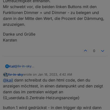
Luftfeuchtigkeit enthalten.
Mir schwebt vor, die beiden linken Buttons mit den
Funktionen Dimmer + und Dimmer - zu belegen und
dann in der Mitte den Wert, die Prozent der Dämmung,
anzuzeigen.
Danke und Grüße
Karsten
0
@
liv-in-sky
Kail
K
Danke für die Ausführung, das funktioniert aber nur, wenn
liv-in-sky
wrote on
Jan 18, 2023, 4:42 AM
die Daten Informationen zur Temperatur und/oder
Danke und Grüße
last edited by
Offline
@
kail
dann schreibst du den html code, den du
Luftfeuchtigkeit enthalten.
Karsten
Mir schwebt vor, die beiden linken Buttons mit den
anzeigen möchtest, in einen datenpunkt und den zeigt
Funktionen Dimmer + und Dimmer - zu belegen und dann
dann das im zentralen widget an
in der Mitte den Wert, die Prozent der Dämmung,
{0_userdata.0.Zentrale-Heizungsanzeige}
anzuzeigen.
button 1 wird gedrückst - in den trigger dp wird dann