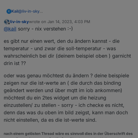
widget legen , versuchen es richtig zu formatieren
und darin einfach deine werte hinterlegen
Kail
@
liv-in-sky
K
sowas hier:
Oder das Info-Widget kopieren und mit neuen Inhalt
liv-in-sky
wrote on
Jan 14, 2023, 4:03 PM
definieren und die beiden dann je nach Bedingung ein
last edited by
Offline
@
kail
sorry - nix verstehen :-)
und ausblenden?
es gibt nur einen wert, den du ändern kannst - die
temperatur - und zwar die soll-temperatur - was
wahrscheinlich bei dir (deinem beispiel oben ) garnicht
drin ist ??
oder was genau möchtest du ändern ? deine beispiele
zeigen nur die ist-werte an ( die durch das binding
geändert werden und über mqtt im iob ankommen)
möchtest du ein 2tes widget um die heizung
einzustellen/ zu stellen - sorry - ich checke es nicht,
denn das was du oben im bild zeigst, kann man doch
nicht einstellen, da es die ist-werte sind.
nach einem gelösten Thread wäre es sinnvoll dies in der Überschrift des