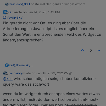
liv-in-sky
@
kail
poste mal den ganzen widget export
Kail
wrote on
Jan 14, 2023, 1:49 PM
K
last edited by
Offline
@
liv-in-sky
Bin gerade nicht vor Ort, es ging aber über die
Adressierung im Javascript. Ist es möglich über ein
Script den Wert im entsprechenden Feld des Widget zu
ändern/anzusprechen?
0
Kail
@
liv-in-sky
K
Bin gerade nicht vor Ort, es ging aber über die
liv-in-sky
wrote on
Jan 14, 2023, 2:12 PM
Adressierung im Javascript. Ist es möglich über ein Script
last edited by liv-in-sky
Jan 14, 2023, 3:23 PM
Offline
@
kail
wird schon möglich sein, ist aber kompliziert -
den Wert im entsprechenden Feld des Widget zu
ändern/anzusprechen?
jquery wäre das stichwort
wenn du im widget durch antippen eines wertes etwas
ändern willst, mußt du den wert schon als html-input-
tag definieren (oder über ein popup)
- ob das aber in