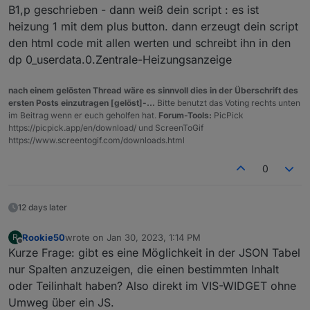
B1,p geschrieben - dann weiß dein script : es ist
heizung 1 mit dem plus button. dann erzeugt dein script
den html code mit allen werten und schreibt ihn in den
dp 0_userdata.0.Zentrale-Heizungsanzeige
nach einem gelösten Thread wäre es sinnvoll dies in der Überschrift des
ersten Posts einzutragen [gelöst]-...
Bitte benutzt das Voting rechts unten
im Beitrag wenn er euch geholfen hat.
Forum-Tools:
PicPick
https://picpick.app/en/download/ und ScreenToGif
https://www.screentogif.com/downloads.html
0
12 days later
Rookie50
wrote on
Jan 30, 2023, 1:14 PM
R
last edited by
Offline
Kurze Frage: gibt es eine Möglichkeit in der JSON Tabel
nur Spalten anzuzeigen, die einen bestimmten Inhalt
oder Teilinhalt haben? Also direkt im VIS-WIDGET ohne
Umweg über ein JS.