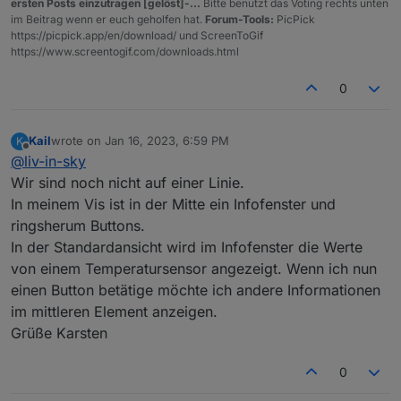
ersten Posts einzutragen [gelöst]-...
Bitte benutzt das Voting rechts unten
im Beitrag wenn er euch geholfen hat.
Forum-Tools:
PicPick
https://picpick.app/en/download/ und ScreenToGif
https://www.screentogif.com/downloads.html
0
Kail
wrote on
Jan 16, 2023, 6:59 PM
K
last edited by
Offline
@
liv-in-sky
Wir sind noch nicht auf einer Linie.
In meinem Vis ist in der Mitte ein Infofenster und
ringsherum Buttons.
In der Standardansicht wird im Infofenster die Werte
von einem Temperatursensor angezeigt. Wenn ich nun
einen Button betätige möchte ich andere Informationen
im mittleren Element anzeigen.
Grüße Karsten
0