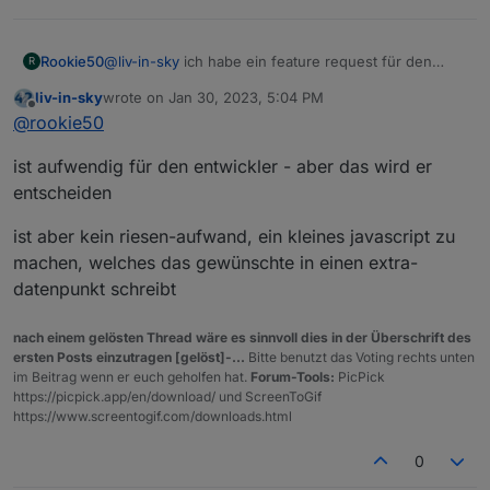
Rookie50
@
liv-in-sky
ich habe ein feature request für den
R
device-watcher erstellt. Vielleicht benötigen ja noch
liv-in-sky
wrote on
Jan 30, 2023, 5:04 PM
mehr eine etwas separierte Liste, z.B. nach
last edited by
Offline
@
rookie50
Funktionen.
ist aufwendig für den entwickler - aber das wird er
entscheiden
ist aber kein riesen-aufwand, ein kleines javascript zu
machen, welches das gewünschte in einen extra-
datenpunkt schreibt
nach einem gelösten Thread wäre es sinnvoll dies in der Überschrift des
ersten Posts einzutragen [gelöst]-...
Bitte benutzt das Voting rechts unten
im Beitrag wenn er euch geholfen hat.
Forum-Tools:
PicPick
https://picpick.app/en/download/ und ScreenToGif
https://www.screentogif.com/downloads.html
0