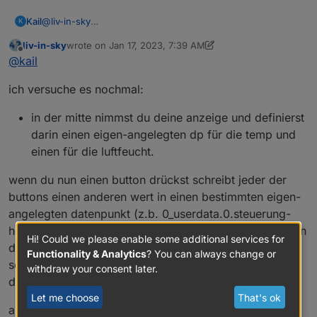
Kail
@
liv-in-sky
K
Wir sind noch nicht auf einer Linie.
liv-in-sky
wrote on
Jan 17, 2023, 7:39 AM
In meinem Vis ist in der Mitte ein Infofenster und
last edited by liv-in-sky
Jan 17, 2023, 8:44 AM
Offline
@
kail
ringsherum Buttons.
In der Standardansicht wird im Infofenster die Werte von
ich versuche es nochmal:
einem Temperatursensor angezeigt. Wenn ich nun einen
Button betätige möchte ich andere Informationen im
mittleren Element anzeigen.
in der mitte nimmst du deine anzeige und definierst
Grüße Karsten
darin einen eigen-angelegten dp für die temp und
einen für die luftfeucht.
wenn du nun einen button drückst schreibt jeder der
buttons einen anderen wert in einen bestimmten eigen-
angelegten datenpunkt (z.b. 0_userdata.0.steuerung-
heizung-vis). dann machst du dir ein bockly, das diesen
Hi! Could we please enable some additional services for
datenpunkt auswertet. wenn es zb. button 1 war
Functionality & Analytics
? You can always change or
schreibst du deine aktuellen werte in die beiden
withdraw your consent later.
datenpunkte für temp und luftf.
Let me choose
That's ok
als button widget könntest du wieder ein inventwo