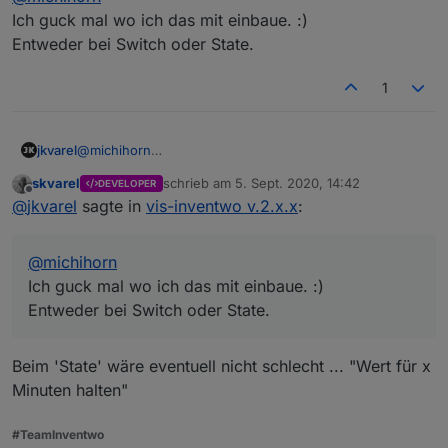
Ich guck mal wo ich das mit einbaue. :)
Entweder bei Switch oder State.
1
jkvarel
@
michihorn
Ich guck mal wo ich das mit einbaue. :)
skvarel
schrieb am
5. Sept. 2020, 14:42
DEVELOPER
Entweder bei Switch oder State.
zuletzt editiert von
Offline
@
jkvarel
sagte in
vis-inventwo v.2.x.x
:
Michael
@
michihorn
Ich guck mal wo ich das mit einbaue. :)
Entweder bei Switch oder State.
Beim 'State' wäre eventuell nicht schlecht ... "Wert für x
Minuten halten"
#TeamInventwo