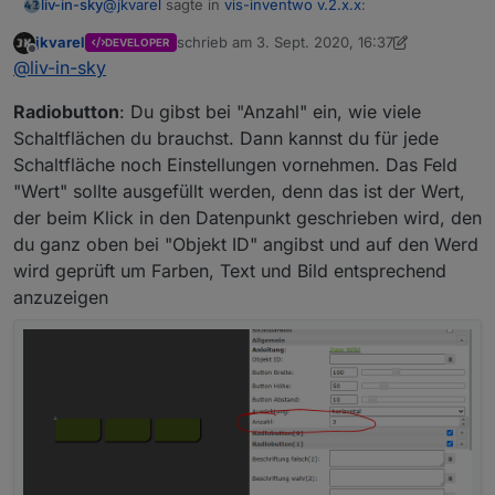
@
jkvarel
sagte in
vis-inventwo v.2.x.x
:
liv-in-sky
hier auf mehrere Datenpunkte und Werte
geprüft werden kann (Ähnlich der Signalbild
jkvarel
schrieb am
3. Sept. 2020, 16:37
DEVELOPER
zuletzt editiert von jkvarel
9. März 2020, 18:38
Funktion)
Offline
https://github.com/inventwo/ioBroker.vis-
@
liv-in-sky
Image Widget kann nun auf Datenpunkt
inventwo
prüfen
klasse, dass ihr so fleißig updatet
Radiobutton
: Du gibst bei "Anzahl" ein, wie viele
Radiobuttons hinzugefügt
Schaltflächen du brauchst. Dann kannst du für jede
Werteliste hinzugefügt (Kann Liste aus einem
kann man im radiobutton ein json als datenpunkt
Datenpunkt oder manuell eingetragenem Text
Schaltfläche noch Einstellungen vornehmen. Das Feld
beispiel:
angeben, um mehrere dynamisch abzubilden ?
erstellen)
irgendwie verstehe ich das setting noch nicht -
"Wert" sollte ausgefüllt werden, denn das ist der Wert,
Neue CSS Einstellungen
eine object id und dann mehrere radiobutton
der beim Klick in den Datenpunkt geschrieben wird, den
Spoiler
settings ?
du ganz oben bei "Objekt ID" angibst und auf den Werd
wird geprüft um Farben, Text und Bild entsprechend
wie muss den im json widget das json
aufgebaut sein? irgendwie bekomme ich das
anzuzeigen
nicht angezeigt