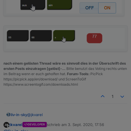
nach einem gelösten Thread wäre es sinnvoll dies in der Überschrift des
ersten Posts einzutragen [gelöst]-...
Bitte benutzt das Voting rechts unten
im Beitrag wenn er euch geholfen hat.
Forum-Tools:
PicPick
https://picpick.app/en/download/ und ScreenToGif
https://www.screentogif.com/downloads.html
1
@
jkvarel
liv-in-sky
jkvarel
schrieb am
3. Sept. 2020, 17:56
DEVELOPER
radio button -
zuletzt editiert von
Offline