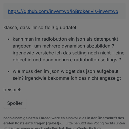
Github Link
https://github.com/inve
Icons können bei allen Widgets eingefärbt
ntwo/ioBroker.vis-
werden
https://github.com/inventwo/ioBroker.vis-inventwo
inventwo
Fehlerbehebungen
v2.3.0
ioBroker Discord (Wir
https://discord.gg/nAtk
Problem behoben, bei dem Schaltflächen
klasse, dass ihr so fleißig updatet
haben dort auch einen
Dz79Gt
zweimal Werte senden
Channel ;) )
Datum / Uhrzeit und Bildformat für
kann man im radiobutton ein json als datenpunkt
Tabellenzellen hinzugefügt
angeben, um mehrere dynamisch abzubilden ?
Hallo zusammen
Universal- und Multi-Widget-Attribute
irgendwie verstehe ich das setting noch nicht - eine
werden beim Klicken auf Widget aktualisiert
Ein neuess Update, welches getestet werden muss ;)
(Button zum neuladen entfernt)
object id und dann mehrere radiobutton settings ?
Alle neuen Features könnt ihr dem Changelog und den
v2.2.0
Wikieinträgen auf GitHub entnehmen
v.2.4.0
Datenpunktwerte werden jetzt bei allen
wie muss den im json widget das json aufgebaut
Changelog
Viel Spaß beim Testen 🙂
JSON Tabelle: Randstil kann eingestellt
Widgets im Editor angezeigt
sein? irgendwie bekomme ich das nicht angezeigt
werden
Neues Widget: Marquee (Laufschrift)
Icons können bei allen Widgets eingefärbt
Universal und Multi State Verweildauer
beispiel:
werden
hinzugefügt
Fehlerbehebungen
Value List Widget Abstand zwischen den
v2.3.0
Einträgen kann eingestell werden
Spoiler
Problem behoben, bei dem Schaltflächen
v2.1.0
zweimal Werte senden
Werte aus Datenpunkten werden jetzt auch
nach einem gelösten Thread wäre es sinnvoll dies in der Überschrift des
Datum / Uhrzeit und Bildformat für
im VIS Editor angezeigt!
ersten Posts einzutragen [gelöst]-...
Bitte benutzt das Voting rechts unten
Tabellenzellen hinzugefügt
v2.0.1
im Beitrag wenn er euch geholfen hat.
Forum-Tools:
PicPick