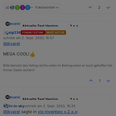
T
2
D
11 Antworten
2
jkvarel
Aktuelle Test Version
2.x.x
sigi234
FORUM TESTING
MOST ACTIVE
Veröffentlichungsdatum
02.09.2020
Online
schrieb am
2. Sept. 2020, 15:57
zuletzt editiert von
@
jkvarel
Github Link
https://github.com/inve
ntwo/ioBroker.vis-
MEGA COOL!
inventwo
ioBroker Discord (Wir
https://discord.gg/nAtk
Bitte benutzt das Voting rechts unten im Beitrag wenn er euch geholfen hat.
haben dort auch einen
Dz79Gt
Immer Daten sichern!
Channel ;) )
1
Hallo zusammen
Ein neuess Update, welches getestet werden muss ;)
jkvarel
Aktuelle Test Version
2.x.x
Alle neuen Features könnt ihr dem Changelog und den
Wikieinträgen auf GitHub entnehmen
v.2.4.0
liv-in-sky
schrieb am
2. Sept. 2020, 16:33
zuletzt editiert von
Veröffentlichungsdatum
02.09.2020
Offline
Changelog
Viel Spaß beim Testen 🙂
JSON Tabelle: Randstil kann eingestellt
@
jkvarel
sagte in
vis-inventwo v.2.x.x
:
werden