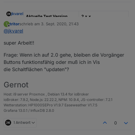
jkvarel
Aktuelle Test Version
2.x.x
tritor
schrieb am
3. Sept. 2020, 21:43
T
zuletzt editiert von
Veröffentlichungsdatum
02.09.2020
Offline
@
jkvarel
Github Link
https://github.com/inve
super Arbeit!!
ntwo/ioBroker.vis-
inventwo
Frage: Wenn ich auf 2.0 gehe, bleiben die Vorgänger
ioBroker Discord (Wir
https://discord.gg/nAtk
Buttons funktionsfähig oder muß ich in Vis
haben dort auch einen
Dz79Gt
die Schaltflächen "updaten"?
Channel ;) )
Gernot
Hallo zusammen
Host: i9 server Proxmox , Debian 13.4 for ioBroker
Ein neuess Update, welches getestet werden muss ;)
ioBroker: 7.9.2, Node.js: 22.22.2, NPM: 10.9.4, JS-controller: 7.2.1
Alle neuen Features könnt ihr dem Changelog und den
Wetterstation: HP1000SEPro V1.9.7 Easeweather V1.7.5
Wikieinträgen auf GitHub entnehmen
v.2.4.0
Grafana 13.0.1 / InfluxDB 2.8.0
Changelog
Viel Spaß beim Testen 🙂
JSON Tabelle: Randstil kann eingestellt
werden
1 Antwort
0
Icons können bei allen Widgets eingefärbt
werden