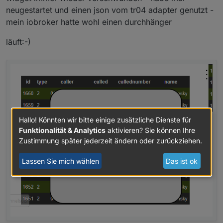
{"data1":"wert1","data2":"wert2", /*usw.*/} //2
neugestartet und einen json vom tr04 adapter genutzt -
{"data1":"wert1","data2":"wert2", /*usw.*/} //3
mein iobroker hatte wohl einen durchhänger
// usw.

läuft:-)
Hallo! Könnten wir bitte einige zusätzliche Dienste für
Funktionalität & Analytics
aktivieren? Sie können Ihre
Zustimmung später jederzeit ändern oder zurückziehen.
Lassen Sie mich wählen
Das ist ok