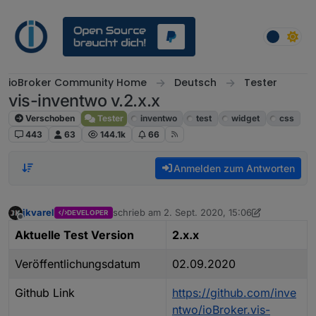
Weiter zum Inhalt
ioBroker Community Home
Deutsch
Tester
vis-inventwo v.2.x.x
Verschoben
Tester
inventwo
test
widget
css
443
63
144.1k
66
Anmelden zum Antworten
jkvarel
schrieb am
2. Sept. 2020, 15:06
DEVELOPER
zuletzt editiert von jkvarel
Offline
Aktuelle Test Version
2.x.x
Veröffentlichungsdatum
02.09.2020
Github Link
https://github.com/inve
ntwo/ioBroker.vis-