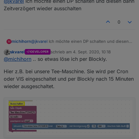
@
jkvarel
Ich möchte einen DP schalten und diesen dann
v2.0.0
Zeitverzögert wieder ausschalten
Switch, Button, Nav und Background Widget
(sowie die kleinen Ausführungen) zu einem
0
einzigen Widget zussammengeführt -> dem
Universal Widget
Multi Widget -> wie das Universal, nur dass
hier auf mehrere Datenpunkte und Werte
michihorn
@
jkvarel
Ich möchte einen DP schalten und diesen
M
geprüft werden kann (Ähnlich der Signalbild
dann Zeitverzögert wieder ausschalten
Funktion)
skvarel
schrieb am
4. Sept. 2020, 10:18
DEVELOPER
zuletzt editiert von
Offline
Image Widget kann nun auf Datenpunkt
@
michihorn
.. so etwas löse ich per Blockly.
prüfen
Radiobuttons hinzugefügt
Hier z.B. bei unsere Tee-Maschine. Sie wird per Cron
Werteliste hinzugefügt (Kann Liste aus einem
oder VIS eingeschaltet und per Blockly nach 15 Minuten
Datenpunkt oder manuell eingetragenem Text
wieder ausgeschaltet.
erstellen)
Neue CSS Einstellungen