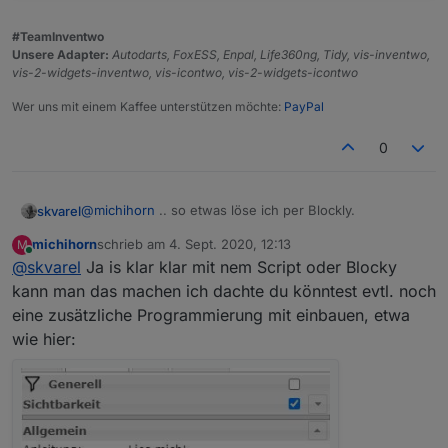
#TeamInventwo
Unsere Adapter:
Autodarts, FoxESS, Enpal, Life360ng, Tidy, vis-inventwo,
vis-2-widgets-inventwo, vis-icontwo, vis-2-widgets-icontwo
Wer uns mit einem Kaffee unterstützen möchte:
PayPal
0
@
michihorn
.. so etwas löse ich per Blockly.
skvarel
michihorn
schrieb am
4. Sept. 2020, 12:13
M
Hier z.B. bei unsere Tee-Maschine. Sie wird per Cron
zuletzt editiert von
Online
@
skvarel
Ja is klar klar mit nem Script oder Blocky
oder VIS eingeschaltet und per Blockly nach 15
Minuten wieder ausgeschaltet.
kann man das machen ich dachte du könntest evtl. noch
eine zusätzliche Programmierung mit einbauen, etwa
wie hier: