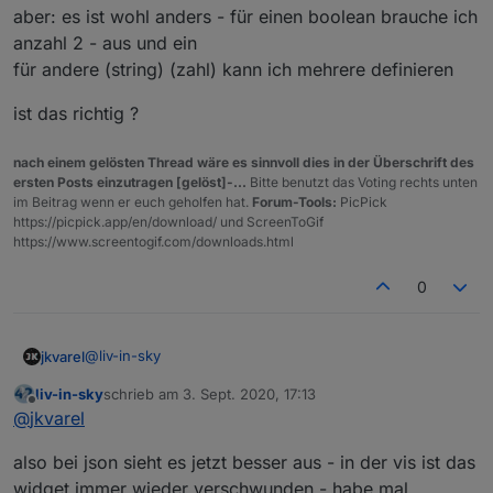
aber: es ist wohl anders - für einen boolean brauche ich
anzahl 2 - aus und ein
für andere (string) (zahl) kann ich mehrere definieren
ist das richtig ?
nach einem gelösten Thread wäre es sinnvoll dies in der Überschrift des
ersten Posts einzutragen [gelöst]-...
Bitte benutzt das Voting rechts unten
im Beitrag wenn er euch geholfen hat.
Forum-Tools:
PicPick
https://picpick.app/en/download/ und ScreenToGif
https://www.screentogif.com/downloads.html
0
@
liv-in-sky
jkvarel
liv-in-sky
schrieb am
3. Sept. 2020, 17:13
Einmal kurz wie ein JSON aufgebaut ist:
zuletzt editiert von
Offline
@
jkvarel
json = [

also bei json sieht es jetzt besser aus - in der vis ist das
Der Aufbau von deinem ist schon richtig :)
{"data1":"wert1","data2":"wert2", /*usw.*/} //1
widget immer wieder verschwunden - habe mal