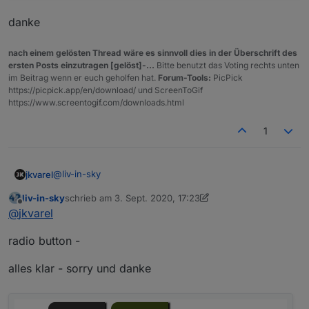
danke
nach einem gelösten Thread wäre es sinnvoll dies in der Überschrift des
ersten Posts einzutragen [gelöst]-...
Bitte benutzt das Voting rechts unten
im Beitrag wenn er euch geholfen hat.
Forum-Tools:
PicPick
https://picpick.app/en/download/ und ScreenToGif
https://www.screentogif.com/downloads.html
1
@
liv-in-sky
jkvarel
liv-in-sky
schrieb am
3. Sept. 2020, 17:23
Einmal kurz wie ein JSON aufgebaut ist:
zuletzt editiert von liv-in-sky
9. März 2020, 19:24
Offline
@
jkvarel
json = [

radio button -
Der Aufbau von deinem ist schon richtig :)
{"data1":"wert1","data2":"wert2", /*usw.*/} //1
alles klar - sorry und danke
{"data1":"wert1","data2":"wert2", /*usw.*/} //2
{"data1":"wert1","data2":"wert2", /*usw.*/} //3
// usw.
