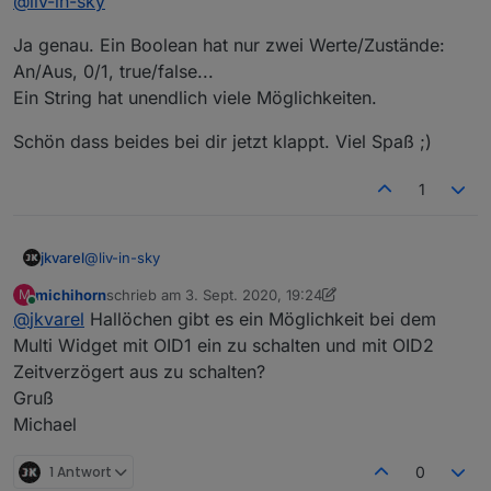
@
liv-in-sky
alles klar - sorry und danke
Ja genau. Ein Boolean hat nur zwei Werte/Zustände:
An/Aus, 0/1, true/false...
Ein String hat unendlich viele Möglichkeiten.
Schön dass beides bei dir jetzt klappt. Viel Spaß ;)
1
@
liv-in-sky
jkvarel
michihorn
schrieb am
3. Sept. 2020, 19:24
M
Ja genau. Ein Boolean hat nur zwei Werte/Zustände:
zuletzt editiert von michihorn
9. März 2020, 21:25
Online
@
jkvarel
Hallöchen gibt es ein Möglichkeit bei dem
An/Aus, 0/1, true/false...
Ein String hat unendlich viele Möglichkeiten.
Schön dass beides bei dir jetzt klappt. Viel Spaß ;)
Multi Widget mit OID1 ein zu schalten und mit OID2
Zeitverzögert aus zu schalten?
Gruß
Michael
1 Antwort
0