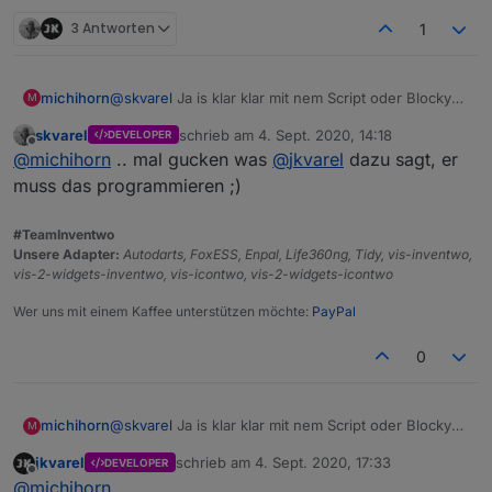
3 Antworten
1
michihorn
@
skvarel
Ja is klar klar mit nem Script oder Blocky
M
kann man das machen ich dachte du könntest evtl.
skvarel
schrieb am
4. Sept. 2020, 14:18
DEVELOPER
noch eine zusätzliche Programmierung mit
zuletzt editiert von
Offline
@
michihorn
.. mal gucken was
@
jkvarel
dazu sagt, er
einbauen, etwa wie hier:
muss das programmieren ;)
#TeamInventwo
Unsere Adapter:
Autodarts, FoxESS, Enpal, Life360ng, Tidy, vis-inventwo,
vis-2-widgets-inventwo, vis-icontwo, vis-2-widgets-icontwo
Wer uns mit einem Kaffee unterstützen möchte:
PayPal
0
michihorn
@
skvarel
Ja is klar klar mit nem Script oder Blocky
M
kann man das machen ich dachte du könntest evtl.
jkvarel
schrieb am
4. Sept. 2020, 17:33
DEVELOPER
noch eine zusätzliche Programmierung mit
zuletzt editiert von
Offline
@
michihorn
einbauen, etwa wie hier: