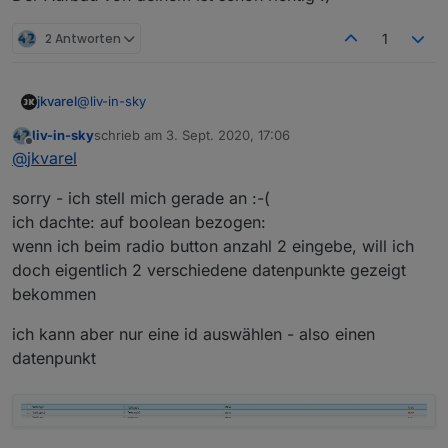
2 Antworten
1
@
liv-in-sky
jkvarel
liv-in-sky
schrieb am
3. Sept. 2020, 17:06
Radiobutton
: Du gibst bei "Anzahl" ein, wie viele
zuletzt editiert von
Offline
@
jkvarel
Schaltflächen du brauchst. Dann kannst du für jede
Schaltfläche noch Einstellungen vornehmen. Das Feld
JSON
: Ich hab mir dein JSON mal in ein Datenpunkt
sorry - ich stell mich gerade an :-(
"Wert" sollte ausgefüllt werden, denn das ist der Wert,
gepackt und die Tabell spuckt die Daten aus.
der beim Klick in den Datenpunkt geschrieben wird,
Hie mal meine Einstellungen:
Wenn es klappt, kannst du mir dann sagen, woran es
ich dachte: auf boolean bezogen:
den du ganz oben bei "Objekt ID" angibst und auf den
lag?
wenn ich beim radio button anzahl 2 eingebe, will ich
Werd wird geprüft um Farben, Text und Bild
doch eigentlich 2 verschiedene datenpunkte gezeigt
entsprechend anzuzeigen
bekommen
ich kann aber nur eine id auswählen - also einen
datenpunkt