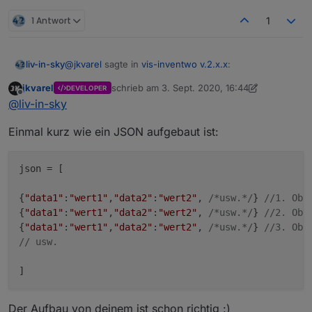
1 Antwort
1
@
jkvarel
sagte in
vis-inventwo v.2.x.x
:
liv-in-sky
jkvarel
schrieb am
3. Sept. 2020, 16:44
DEVELOPER
zuletzt editiert von jkvarel
9. März 2020, 18:44
Offline
https://github.com/inventwo/ioBroker.vis-
@
liv-in-sky
inventwo
klasse, dass ihr so fleißig updatet
Einmal kurz wie ein JSON aufgebaut ist:
kann man im radiobutton ein json als datenpunkt
beispiel:
angeben, um mehrere dynamisch abzubilden ?
json = [

irgendwie verstehe ich das setting noch nicht -
eine object id und dann mehrere radiobutton
{
"data1"
:
"wert1"
,
"data2"
:
"wert2"
, 
/*usw.*/
} 
//1. Obj
Spoiler
settings ?
{
"data1"
:
"wert1"
,
"data2"
:
"wert2"
, 
/*usw.*/
} 
//2. Obj
{
"data1"
:
"wert1"
,
"data2"
:
"wert2"
, 
/*usw.*/
} 
//3. Obj
wie muss den im json widget das json
// usw.
aufgebaut sein? irgendwie bekomme ich das
nicht angezeigt
Der Aufbau von deinem ist schon richtig :)