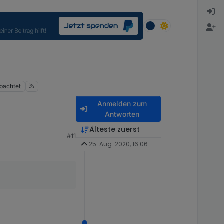
bachtet
Anmelden zum
Antworten
Älteste zuerst
#11
ial in VIS und Hue.
25. Aug. 2020, 16:06
Kühlschrank hat keinen