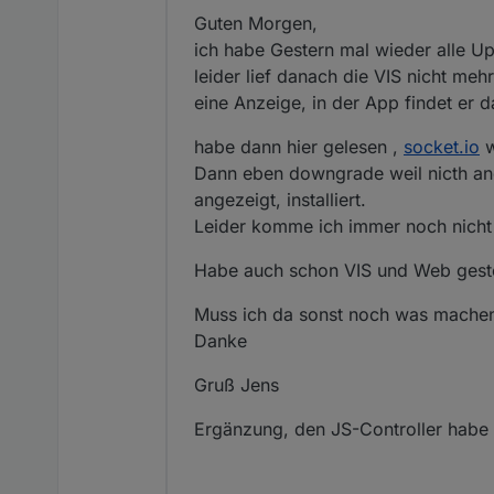
Offline
Guten Morgen,
dann weißt du ja schon wa
ich habe Gestern mal wieder alle U
Adapter und Instanzen anle
leider lief danach die VIS nicht m
Dann eine vis basteln!
(es ist vollkommen normal, 
eine Anzeige, in der App findet er d
@Hartmut-Tomcin sagte in
habe dann hier gelesen ,
socket.io
w
Dann eben downgrade weil nicth an
Dazu muss ich erstmal da
angezeigt, installiert.
Leider komme ich immer noch nicht 
Das ist eine Frage des Ges
3D Grafiken sehen ggf. nett
Habe auch schon VIS und Web gestop
@Hartmut-Tomcin sagte in
Muss ich da sonst noch was mache
Später wollte ich dann s
Danke
Wenn der ecovacs t8 AIVI
einfaches Blockly mit wenig
Gruß Jens
@Hartmut-Tomcin sagte in
Ergänzung, den JS-Controller habe 
Wenn der Fritz-Repeater 