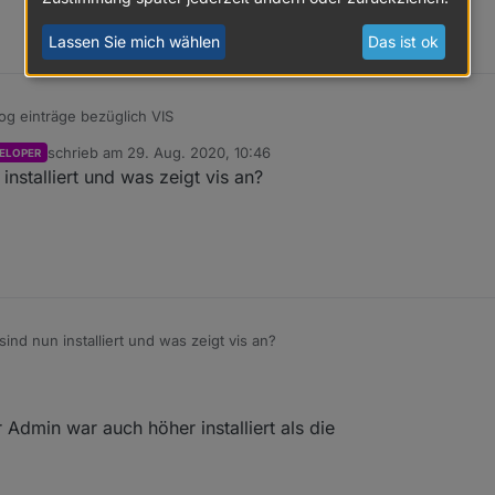
Lassen Sie mich wählen
Das ist ok
g einträge bezüglich VIS
schrieb am
29. Aug. 2020, 10:46
ELOPER
29 12:21:01.719	info	instance system.adapter.vis.0 term
zuletzt editiert von
nstalliert und was zeigt vis an?
:01.195	info	(4393) Terminated (NO_ERROR): Without re
:59.886	info	(4393) vis license is OK.

e?
nd nun installiert und was zeigt vis an?
 Admin war auch höher installiert als die