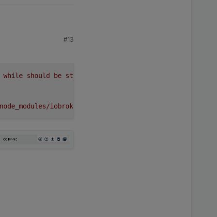
) Hilfe bekommst du
#13
while
should
be
started
once
node_modules/iobroker.vis,
node:
v12.16.3,
js-controller