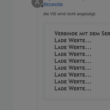
A
zuletzt editiert von
@
crunchip
Offline
die VIS wird nicht angezeigt.