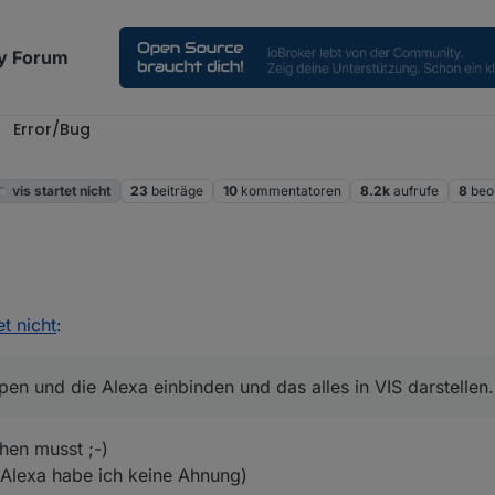
y Forum
Error/Bug
vis startet nicht
23
beiträge
10
kommentatoren
8.2k
aufrufe
8
beo
 Lampen und die Alexa einbinden und das alles in VIS darstellen.
aus in VIS abbilden.
ie ganzen Möglichkeiten noch nicht. Daher vielleicht ein Einsteigertutor
et nicht
:
Lampen einbinden.
einigkeiten machen wie:
fährt und es dunkel ist, geht das Licht in dem Zimmer an.
en und die Alexa einbinden und das alles in VIS darstellen.
er Garage nicht erreicht werden kann, ist der FI Schalter raus und der 
 oder so schön.
hen musst ;-)
 Alexa habe ich keine Ahnung)