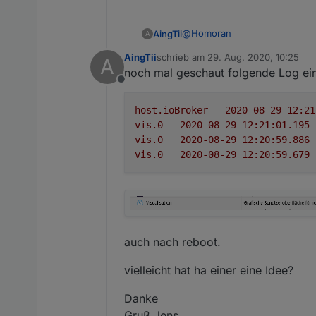
keinen Strom. Dafür wäre
alles kein Problem.
@
Homoran
AingTii
A
Fange klein an, arbeite dic
immer hier
AingTii
schrieb am
29. Aug. 2020, 10:25
A
Guten Morgen,
zuletzt editiert von
noch mal geschaut folgende Log ein
ich habe Gestern mal wieder 
Offline
leider lief danach die VIS ni
habe dann hier gelesen ,
sock
eine Anzeige, in der App findet
Dann eben downgrade weil nic
host.ioBroker
angezeigt, installiert.
Habe auch schon VIS und Web g
vis.0
2020-08-29 12:21:01.195	
Leider komme ich immer noch n
vis.0
2020-08-29 12:20:59.886	
Muss ich da sonst noch was 
vis.0
2020-08-29 12:20:59.679	
Danke
Gruß Jens
Ergänzung, den JS-Controller 
auch nach reboot.
vielleicht hat ha einer eine Idee?
Danke
Gruß Jens