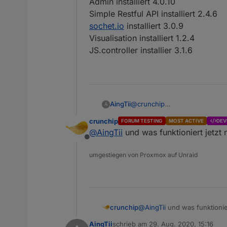
Admin installiert 4.0.10
Simple Restful API installiert 2.4.6
sochet.io
installiert 3.0.9
Visualisation installiert 1.2.4
JS.controller installier 3.1.6
@
crunchip
AingTii
A
Ihc bin alles noch mal durch u
crunchip
FORUM TESTING
MOST ACTIVE
DEV
Version die als verfügbar steht
Admin installiert 4.0.10
@
AingTii
und was funktioniert jetzt 
Simple Restful API installier
Offline
sochet.io
installiert 3.0.9
Visualisation installiert 1.2.4
umgestiegen von Proxmox auf Unraid
JS.controller installier 3.1.6
crunchip
@
AingTii
und was funktionier
AingTii
schrieb am
29. Aug. 2020, 15:16