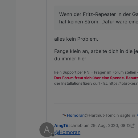
Wenn der Fritz-Repeater in der Ga
hat keinen Strom. Dafür wäre eine
alles kein Problem.
Fange klein an, arbeite dich in die
du immer hier
kein Support per PN! - Fragen im Forum stellen
Das Forum freut sich über eine Spende. Benut
der Installationsfixer:
curl -fsL https://iobroker.n
@Hartmut-Tomcin sagte in
Homoran
AingTii
schrieb am
29. Aug. 2020, 08:12
A
zuletzt editiert von AingTii
@
Homoran
ich wollte erstmal meine