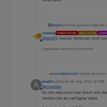
noch mal geschaut folgende Lo
AingTii
A
crunchip
FORUM TESTING
MOST ACTIVE
DEV
host.ioBroker	2020-08-
@
AingTii
welche Versionen sind nun i
vis.0	2020-08-29 12:21
Offline
vis.0	2020-08-29 12:20
umgestiegen von Proxmox auf Unraid
auch nach reboot.
vielleicht hat ha einer eine Ide
Danke
crunchip
@
AingTii
welche Versionen si
Gruß Jens
AingTii
schrieb am
29. Aug. 2020, 12:37
A
zuletzt editiert von AingTii
@
crunchip
Offline
Ihc bin alles noch mal durch und der
Version die als verfügbar steht.