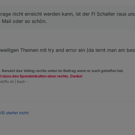
rage nicht erreicht werden kann, ist der FI Schalter raus u
 Mail oder so schön.
 jeweiligen Themen mit try and error ein (da lernt man am b
 -
Benutzt das Voting rechts unten im Beitrag wenn er euch geholfen hat.
zt dazu den Spendenbutton oben rechts. Danke!
et/fix.sh | bash -
VIS startet nicht
:
 Hue Lampen und die Alexa einbinden und das alles in VIS darstellen.