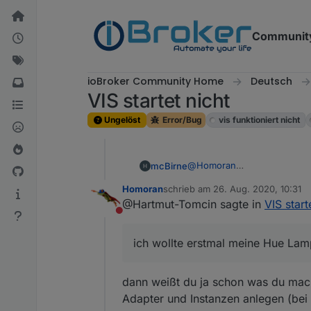
Weiter zum Inhalt
Communit
ioBroker Community Home
Deutsch
VIS startet nicht
Ungelöst
Error/Bug
vis funktioniert nicht
@
Homoran
mcBirne
ich wollte erstmal meine Hue
Homoran
schrieb am
26. Aug. 2020, 10:31
Dazu muss ich erstmal das H
Aber wie gesagt, ich kenne d
zuletzt editiert von
@Hartmut-Tomcin sagte in
VIS start
Danach dann wollte ich die 
Nicht stören
Später wollte ich dann so Kl
Wenn der ecovacs t8 AIVI los
ich wollte erstmal meine Hue Lamp
oder
Wenn der Fritz-Repeater in d
Strom. Dafür wäre eine Mail
dann weißt du ja schon was du mac
Adapter und Instanzen anlegen (bei