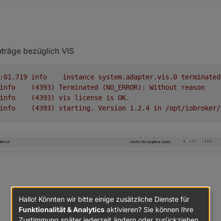
 eine Mail oder so schön.
h in die jeweiligen Themen mit try and error ein (da lernt man am besten
träge bezüglich VIS
alle Updates gefahren die im Admin angezeigt wurden,
cht mehr. bzw. komtm weder im Browser noch in der App
et.io
war auf 1.013 oder so installiert.
 er das Projekt nicht.
th anders möglich auf 3.07 dann wurde update auf 3.09
2020-08-29 12:21:01.719	
info
instance
system.adapter.vis.0
terminated
estoppt udn neu gestartet, leider nichts gebracht.
info
(4393)
Terminated
(NO_ERROR):
Without
reason
icht auf die VIS
info
(4393)
vis
license
is
OK.
machen?
info
(4393)
starting.
Version
1.2
.4
in
/opt/iobroker/
habe ich auch von 2.xx auf 3.xx ein update verpasst
Hallo! Könnten wir bitte einige zusätzliche Dienste für
Funktionalität & Analytics
aktivieren? Sie können Ihre
Zustimmung später jederzeit ändern oder zurückziehen.