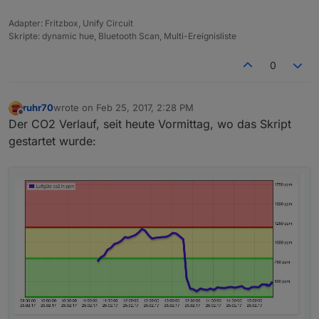
Adapter: Fritzbox, Unify Circuit
Skripte: dynamic hue, Bluetooth Scan, Multi-Ereignisliste
0
ruhr70
wrote on
Feb 25, 2017, 2:28 PM
last edited by
Offline
Der CO2 Verlauf, seit heute Vormittag, wo das Skript
gestartet wurde: