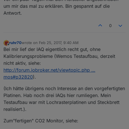
um mir das mal zu erklären. Bin gespannt auf die
Antwort.
0
ruhr70
wrote on
Feb 25, 2017, 9:40 AM
last edited by
Feb 25, 2017, 2:05 PM
Offline
Bei mir lief der IAQ eigentlich recht gut, ohne
Kalibrierungsprobleme (Wemos Testaufbau, derzeit
nicht aktiv, siehe:
http://forum.iobroker.net/viewtopic.php …
mos#p32820
).
(Ich hätte übrigens noch Interesse an den vorgefertigten
Platinen. Hab noch drei IAQs hier rumliegen. Mein
Testaufbau war mit Lochrasterplatinen und Steckbrett
realisiert.).
Zum"fertigen" CO2 Monitor, siehe: