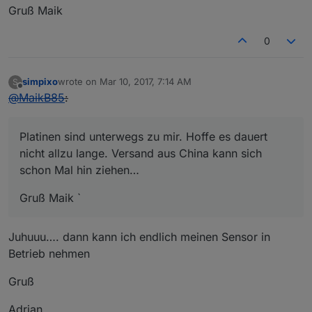
Gruß Maik
0
simpixo
wrote on
Mar 10, 2017, 7:14 AM
S
last edited by
Offline
@
MaikB85
:
Platinen sind unterwegs zu mir. Hoffe es dauert
nicht allzu lange. Versand aus China kann sich
schon Mal hin ziehen…
Gruß Maik `
Juhuuu…. dann kann ich endlich meinen Sensor in
Betrieb nehmen
Gruß
Adrian