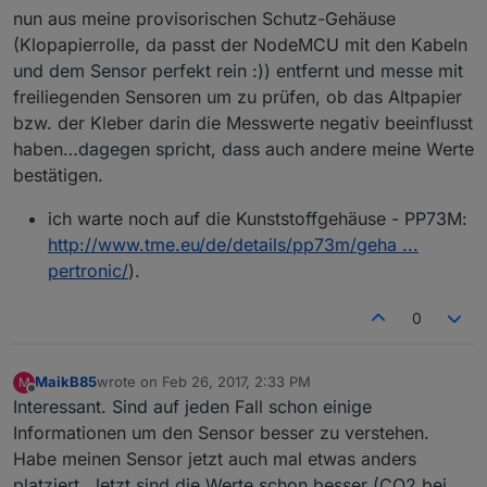
nun aus meine provisorischen Schutz-Gehäuse
(Klopapierrolle, da passt der NodeMCU mit den Kabeln
und dem Sensor perfekt rein :)) entfernt und messe mit
freiliegenden Sensoren um zu prüfen, ob das Altpapier
bzw. der Kleber darin die Messwerte negativ beeinflusst
haben…dagegen spricht, dass auch andere meine Werte
bestätigen.
ich warte noch auf die Kunststoffgehäuse - PP73M:
http://www.tme.eu/de/details/pp73m/geha ...
pertronic/
).
0
MaikB85
wrote on
Feb 26, 2017, 2:33 PM
M
last edited by
Offline
Interessant. Sind auf jeden Fall schon einige
Informationen um den Sensor besser zu verstehen.
Habe meinen Sensor jetzt auch mal etwas anders
platziert. Jetzt sind die Werte schon besser (CO2 bei