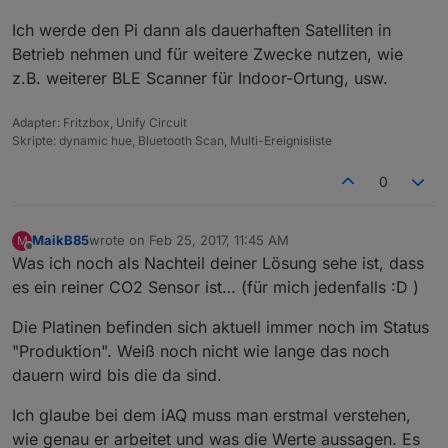
Ich werde den Pi dann als dauerhaften Satelliten in
Betrieb nehmen und für weitere Zwecke nutzen, wie
z.B. weiterer BLE Scanner für Indoor-Ortung, usw.
Adapter: Fritzbox, Unify Circuit
Skripte: dynamic hue, Bluetooth Scan, Multi-Ereignisliste
0
MaikB85
wrote on
Feb 25, 2017, 11:45 AM
M
last edited by
Offline
Was ich noch als Nachteil deiner Lösung sehe ist, dass
es ein reiner CO2 Sensor ist… (für mich jedenfalls :D )
Die Platinen befinden sich aktuell immer noch im Status
"Produktion". Weiß noch nicht wie lange das noch
dauern wird bis die da sind.
Ich glaube bei dem iAQ muss man erstmal verstehen,
wie genau er arbeitet und was die Werte aussagen. Es