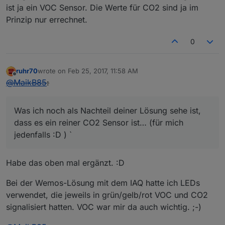
ist ja ein VOC Sensor. Die Werte für CO2 sind ja im
Prinzip nur errechnet.
0
ruhr70
wrote on
Feb 25, 2017, 11:58 AM
last edited by
Offline
@
MaikB85
:
Was ich noch als Nachteil deiner Lösung sehe ist,
dass es ein reiner CO2 Sensor ist… (für mich
jedenfalls :D ) `
Habe das oben mal ergänzt. :D
Bei der Wemos-Lösung mit dem IAQ hatte ich LEDs
verwendet, die jeweils in grün/gelb/rot VOC und CO2
signalisiert hatten. VOC war mir da auch wichtig. ;-)