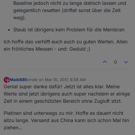
Baseline jedoch nicht zu lange statisch lassen und
gelegentlich resetten (driftet sonst über die Zeit
weg).
Staub ist übrigens kein Problem für die Membran
Ich hoffe das verhilft euch auch zu guten Werten. Allen
ein fröhliches Messen - und: Geduld ;)
0
MaikB85
wrote on
Mar 10, 2017, 6:58 AM
M
last edited by
Offline
Genial super danke dafür! Jetzt ist alles klar. Meine
Werte sind jetzt übrigens auch super nachdem er einige
Zeit in einem geschützten Bereich ohne Zugluft sitzt.
Platinen sind unterwegs zu mir. Hoffe es dauert nicht
allzu lange. Versand aus China kann sich schon Mal hin
ziehen…