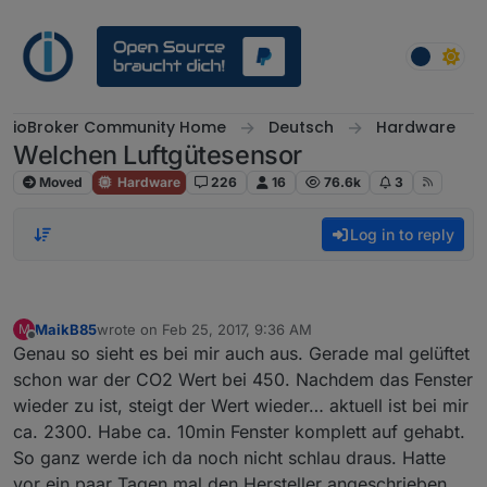
Skip to content
ioBroker Community Home
Deutsch
Hardware
Welchen Luftgütesensor
Moved
Hardware
226
16
76.6k
3
Log in to reply
MaikB85
wrote on
Feb 25, 2017, 9:36 AM
M
last edited by
Offline
Genau so sieht es bei mir auch aus. Gerade mal gelüftet
schon war der CO2 Wert bei 450. Nachdem das Fenster
wieder zu ist, steigt der Wert wieder… aktuell ist bei mir
ca. 2300. Habe ca. 10min Fenster komplett auf gehabt.
So ganz werde ich da noch nicht schlau draus. Hatte
vor ein paar Tagen mal den Hersteller angeschrieben