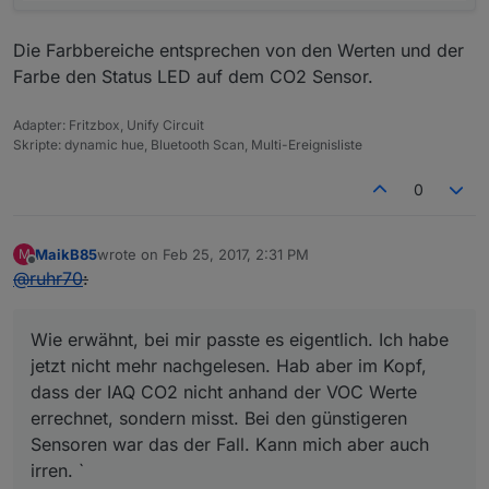
Die Farbbereiche entsprechen von den Werten und der
Farbe den Status LED auf dem CO2 Sensor.
Adapter: Fritzbox, Unify Circuit
Skripte: dynamic hue, Bluetooth Scan, Multi-Ereignisliste
0
MaikB85
wrote on
Feb 25, 2017, 2:31 PM
M
last edited by
Offline
@
ruhr70
:
Wie erwähnt, bei mir passte es eigentlich. Ich habe
jetzt nicht mehr nachgelesen. Hab aber im Kopf,
dass der IAQ CO2 nicht anhand der VOC Werte
errechnet, sondern misst. Bei den günstigeren
Sensoren war das der Fall. Kann mich aber auch
irren. `