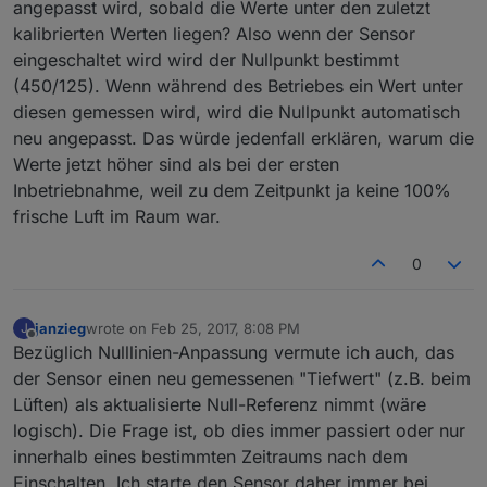
angepasst wird, sobald die Werte unter den zuletzt
kalibrierten Werten liegen? Also wenn der Sensor
eingeschaltet wird wird der Nullpunkt bestimmt
(450/125). Wenn während des Betriebes ein Wert unter
diesen gemessen wird, wird die Nullpunkt automatisch
neu angepasst. Das würde jedenfall erklären, warum die
Werte jetzt höher sind als bei der ersten
Inbetriebnahme, weil zu dem Zeitpunkt ja keine 100%
frische Luft im Raum war.
0
janzieg
wrote on
Feb 25, 2017, 8:08 PM
J
last edited by
Offline
Bezüglich Nulllinien-Anpassung vermute ich auch, das
der Sensor einen neu gemessenen "Tiefwert" (z.B. beim
Lüften) als aktualisierte Null-Referenz nimmt (wäre
logisch). Die Frage ist, ob dies immer passiert oder nur
innerhalb eines bestimmten Zeitraums nach dem
Einschalten. Ich starte den Sensor daher immer bei