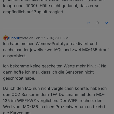
knapp über 1000). Hätte nicht gedacht, dass er so
empfindlich auf Zugluft reagiert.
0
ruhr70
wrote on
Feb 27, 2017, 3:00 PM
last edited by
Offline
Ich habe meinen Wemos-Prototyp reaktiviert und
nacheinander jeweils zwo IAQs und zwei MQ-135 drauf
ausprobiert.
Ich bekomme keine gescheiten Werte mehr hin. :-( Na
dann hoffe ich mal, dass ich die Sensoren nicht
geschrotet habe.
Da ich den IAQ nun nicht vergleichen konnte, habe ich
den CO2 Sensor in dem TFA Dostmann mit dem MQ-
135 im WIFFI-WZ verglichen. Der WIFFI rechnet den
Wert vom MQ-135 in einen Prozentwert um und kehrt
die Kurven um.