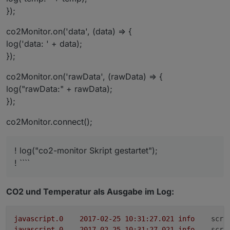
});
co2Monitor.on('data', (data) => {
log('data: ' + data);
});
co2Monitor.on('rawData', (rawData) => {
log("rawData:" + rawData);
});
co2Monitor.connect();
! log("co2-monitor Skript gestartet");
! ````
CO2 und Temperatur als Ausgabe im Log:
javascript.0
2017-02-25 10:31:27.021	
info
scri
javascript.0
2017-02-25 10:31:27.021	
info
scri