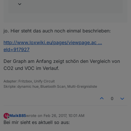
jo. Hier steht das auch noch einmal beschrieben:
http://www.loxwiki.eu/pages/viewpage.ac …
eId=917927
Der Graph am Anfang zeigt schön den Vergleich von
CO2 und VOC im Verlauf.
Adapter: Fritzbox, Unify Circuit
Skripte: dynamic hue, Bluetooth Scan, Multi-Ereignisliste
0
MaikB85
wrote on
Feb 26, 2017, 10:01 AM
M
last edited by
Offline
Bei mir sieht es aktuell so aus: