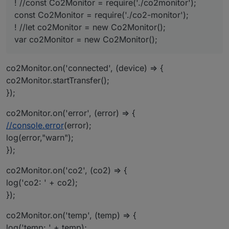
! //const Co2Monitor = require('./co2monitor');
const Co2Monitor = require('./co2-monitor');
! //let co2Monitor = new Co2Monitor();
var co2Monitor = new Co2Monitor();
co2Monitor.on('connected', (device) => {
co2Monitor.startTransfer();
});
co2Monitor.on('error', (error) => {
//console.error
(error);
log(error,"warn");
});
co2Monitor.on('co2', (co2) => {
log('co2: ' + co2);
});
co2Monitor.on('temp', (temp) => {
log('temp: ' + temp);