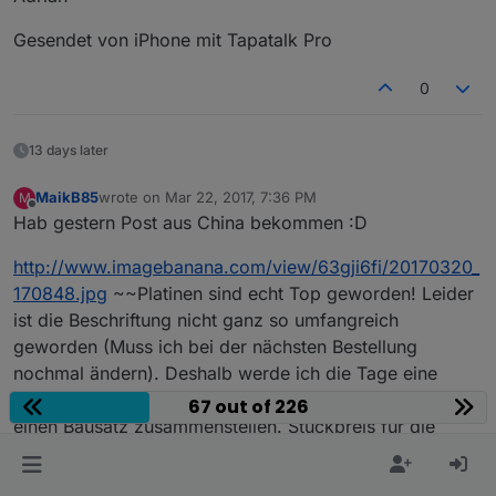
Gesendet von iPhone mit Tapatalk Pro
0
13 days later
MaikB85
wrote on
Mar 22, 2017, 7:36 PM
M
last edited by
Offline
Hab gestern Post aus China bekommen :D
http://www.imagebanana.com/view/63gji6fi/20170320_
170848.jpg
~~Platinen sind echt Top geworden! Leider
ist die Beschriftung nicht ganz so umfangreich
geworden (Muss ich bei der nächsten Bestellung
nochmal ändern). Deshalb werde ich die Tage eine
kurze Beschreibung fertig machen und das Material für
67 out of 226
einen Bausatz zusammenstellen. Stückpreis für die
Platine ohne Bauteile wird bei 3€ liegen. Was der
Bausatz kosten wird muss ich dann erstmal