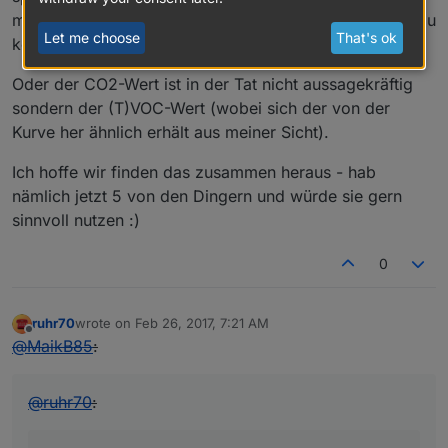
muss um wieder an Werte zwischen 450 - 2000 ppm zu
Let me choose
That's ok
kommen? Das wäre suboptimal.
Oder der CO2-Wert ist in der Tat nicht aussagekräftig
sondern der (T)VOC-Wert (wobei sich der von der
Kurve her ähnlich erhält aus meiner Sicht).
Ich hoffe wir finden das zusammen heraus - hab
nämlich jetzt 5 von den Dingern und würde sie gern
sinnvoll nutzen :)
0
ruhr70
wrote on
Feb 26, 2017, 7:21 AM
last edited by
Offline
@
MaikB85
:
@
ruhr70
: