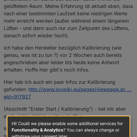
gelüftetem Raum. Meine Erfahrung ist aktuell eben, dass
nach einer bestimmten Laufzeit keine niedrigen Werte
mehr erreicht werden (außer während einem längerem
Lüften - und dann auch nur zum Zeitpunkt des Lüftens,
danach sofort wieder hoch).
Ich habe den Hersteller bezüglich Kalibrierung (wie
genau, was ist zu tun ?) vor 2 Wochen auch bereits
angeschrieben aber leider bis heute keine Antwort
erhalten. Hoffe hier gibt's noch Infos.
Hier hab ich auch ein paar Infos zur Kalibrierung
gefunden:
http://www.loxwiki.eu/pages/viewpage.ac …
eId=917927
(Abschnitt "Erster Start / Kalibrierung") - hat mir aber
auch nicht wirklich weitergeholfen.
Hi! Could we please enable some additional services for
Ist es am Ende womöglich doch so, dass man im Code
Functionality & Analytics
? You can always change or
sprich einen eigenen "Nullwert" bzw. Offset festlegen
withdraw your consent later.