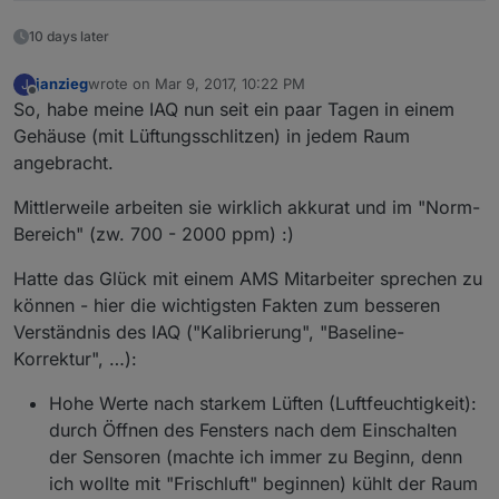
10 days later
janzieg
wrote on
Mar 9, 2017, 10:22 PM
J
last edited by
Offline
So, habe meine IAQ nun seit ein paar Tagen in einem
Gehäuse (mit Lüftungsschlitzen) in jedem Raum
angebracht.
Mittlerweile arbeiten sie wirklich akkurat und im "Norm-
Bereich" (zw. 700 - 2000 ppm) :)
Hatte das Glück mit einem AMS Mitarbeiter sprechen zu
können - hier die wichtigsten Fakten zum besseren
Verständnis des IAQ ("Kalibrierung", "Baseline-
Korrektur", …):
Hohe Werte nach starkem Lüften (Luftfeuchtigkeit):
durch Öffnen des Fensters nach dem Einschalten
der Sensoren (machte ich immer zu Beginn, denn
ich wollte mit "Frischluft" beginnen) kühlt der Raum