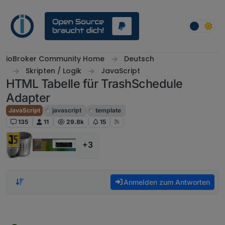
Weiter zum Inhalt
ioBroker Community Home
Deutsch
Skripten / Logik
JavaScript
HTML Tabelle für TrashSchedule
Adapter
JavaScript
javascript
template
135
11
29.8k
15
+3
Anmelden zum Antworten