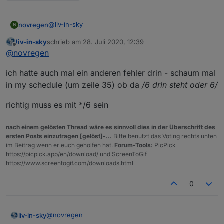
@
liv-in-sky
novregen
N
liv-in-sky
schrieb am
28. Juli 2020, 12:39
Bei mir aktualisieren sich die Werte in der Tabelle
zuletzt editiert von
Offline
@
novregen
leider nicht. Eigentlich sollte es sich doch alle 6 Std.
aktualisieren.
let mySchedule=" * 6/* * * * "; //alle 6 stunden
ich hatte auch mal ein anderen fehler drin - schaum mal
Ich habe das Script in common gespeichert, hoffe
das war richtig.
in my schedule (um zeile 35) ob da
/6 drin steht oder 6/
richtig muss es mit */6 sein
nach einem gelösten Thread wäre es sinnvoll dies in der Überschrift des
ersten Posts einzutragen [gelöst]-...
Bitte benutzt das Voting rechts unten
im Beitrag wenn er euch geholfen hat.
Forum-Tools:
PicPick
https://picpick.app/en/download/ und ScreenToGif
https://www.screentogif.com/downloads.html
0
Zweifarbig habe ich hier geändert, jedoch bleibt die
Tabelle bei mir einfarbig (siehe Screenshot oben):
@
novregen
liv-in-sky
let farbeUngeradeZeilen="#1C1C1C"//"#1C1C1C";