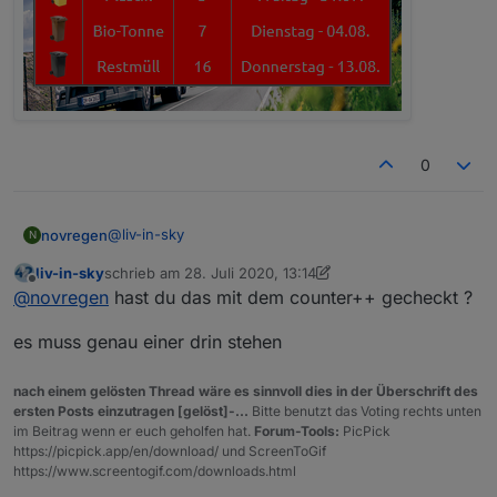
mit #333333 und black sieht man es besser am
schönsten
0
@
liv-in-sky
novregen
N
liv-in-sky
schrieb am
28. Juli 2020, 13:14
Hier scheint bei mir nur die Farbe für ungerade
zuletzt editiert von liv-in-sky
Offline
@
novregen
hast du das mit dem counter++ gecheckt ?
Zeilen zu greifen ?!
let farbeUngeradeZeilen="red"//"red";
es muss genau einer drin stehen
let farbeGeradeZeilen="black"//"black";
nach einem gelösten Thread wäre es sinnvoll dies in der Überschrift des
ersten Posts einzutragen [gelöst]-...
Bitte benutzt das Voting rechts unten
im Beitrag wenn er euch geholfen hat.
Forum-Tools:
PicPick
https://picpick.app/en/download/ und ScreenToGif
https://www.screentogif.com/downloads.html