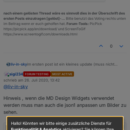
nach einem gelösten Thread wäre es sinnvoll dies in der Überschrift des
ersten Posts einzutragen [gelöst]-...
Bitte benutzt das Voting rechts unten
im Beitrag wenn er euch geholfen hat.
Forum-Tools:
PicPick
https://picpick.app/en/download/ und ScreenToGif
https://www.screentogif.com/downloads.html
0
im ersten post ist ein kleines update (muss nicht
liv-in-sky
installiert werden - die einzige änderung ist für das
sigi234
FORUM TESTING
MOST ACTIVE
html widget - dort werden die werte in einer anderen
einstellungen wurde ins setting nach oben
Online
schrieb am
26. Juli 2020, 13:42
farbe angezeigt, wenn termin am nächsten tag ist
verschoben und müssen nicht mehr im script selbst
zuletzt editiert von
@
liv-in-sky
bzw wenn daysleft ist kleiner gleich 1
geändert werden
farbe für "am nächsten tag anstehend" (für html
tabelle - ganze zeile - siehe bild)
Hinweis , wenn die MD Design Widgets verwendet
style für "am nächsten tag anstehend" (für html
tabelle - ganze zeile - siehe bild)
werden muss man auch die json1 anpassen um Bilder zu
größe der bilder (für html tabelle)
sehen.
statusBar Farbe für Material Design List Widget
für "am nächsten tag anstehend" (bild2)
Hallo! Könnten wir bitte einige zusätzliche Dienste für
statusBar Farbe für Material Design List Widget
Funktionalität & Analytics
aktivieren? Sie können Ihre