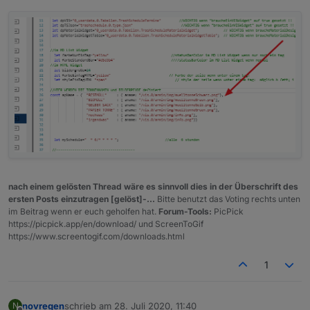
nach einem gelösten Thread wäre es sinnvoll dies in der Überschrift des
ersten Posts einzutragen [gelöst]-...
Bitte benutzt das Voting rechts unten
im Beitrag wenn er euch geholfen hat.
Forum-Tools:
PicPick
https://picpick.app/en/download/ und ScreenToGif
https://www.screentogif.com/downloads.html
1
novregen
schrieb am
28. Juli 2020, 11:40
N