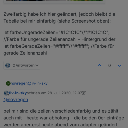
Zweifarbig habe ich hier geändert, jedoch bleibt die
Tabelle bei mir einfarbig (siehe Screenshot oben):
let farbeUngeradeZeilen="#1C1C1C"//"#1C1C1C";
//Farbe für ungerade Zeilenanzahl - Hintergrund der
let farbeGeradeZeilen="#ffffff"//"#ffffff"; //Farbe für
gerade Zeilenanzahl
2 Antworten
0
@
liv-in-sky
novregen
N
liv-in-sky
schrieb am
28. Juli 2020, 12:07
Bei mir aktualisieren sich die Werte in der Tabelle
zuletzt editiert von liv-in-sky
Offline
@
novregen
leider nicht. Eigentlich sollte es sich doch alle 6 Std.
aktualisieren.
let mySchedule=" * 6/* * * * "; //alle 6 stunden
bei mir sind die zeilen verschiedenfarbig und es zählt
Ich habe das Script in common gespeichert, hoffe
das war richtig.
auch mit - heute war abholung - die beiden 0er einträge
werden aber erst heute abend vom adapter geändert