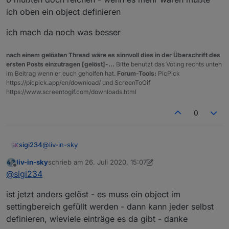
ich oben ein object definieren
ich mach da noch was besser
nach einem gelösten Thread wäre es sinnvoll dies in der Überschrift des
ersten Posts einzutragen [gelöst]-...
Bitte benutzt das Voting rechts unten
im Beitrag wenn er euch geholfen hat.
Forum-Tools:
PicPick
https://picpick.app/en/download/ und ScreenToGif
https://www.screentogif.com/downloads.html
0
@
liv-in-sky
sigi234
liv-in-sky
schrieb am
26. Juli 2020, 15:07
Hinweis , wenn die MD Design Widgets verwendet
zuletzt editiert von liv-in-sky
Offline
@
sigi234
werden muss man auch die json1 anpassen um Bilder
zu sehen.
ist jetzt anders gelöst - es muss ein object im
settingbereich gefüllt werden - dann kann jeder selbst
definieren, wieviele einträge es da gibt - danke