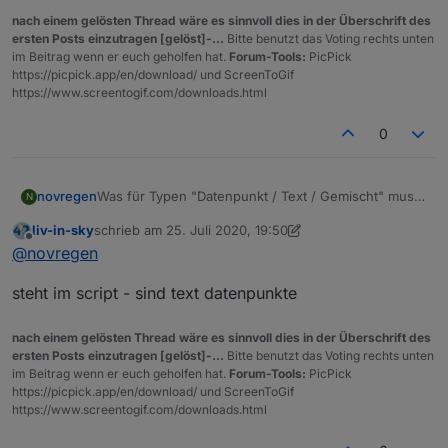
nach einem gelösten Thread wäre es sinnvoll dies in der Überschrift des
ersten Posts einzutragen [gelöst]-...
Bitte benutzt das Voting rechts unten
im Beitrag wenn er euch geholfen hat.
Forum-Tools:
PicPick
https://picpick.app/en/download/ und ScreenToGif
https://www.screentogif.com/downloads.html
0
novregen
Was für Typen "Datenpunkt / Text / Gemischt" muss
N
das denn sein ?
liv-in-sky
schrieb am
25. Juli 2020, 19:50
Und im Vis dann eine HTML Tabelle einfügen und
zuletzt editiert von liv-in-sky
Offline
@
novregen
http://192.168.xx.xx:8082/vis.0/htmlexample.html
eintragen?
steht im script - sind text datenpunkte
nach einem gelösten Thread wäre es sinnvoll dies in der Überschrift des
ersten Posts einzutragen [gelöst]-...
Bitte benutzt das Voting rechts unten
im Beitrag wenn er euch geholfen hat.
Forum-Tools:
PicPick
https://picpick.app/en/download/ und ScreenToGif
https://www.screentogif.com/downloads.html