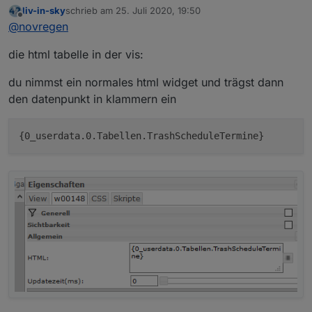
liv-in-sky
schrieb am
25. Juli 2020, 19:50
Das ist wahrscheinlich noch ein bißchen zu hoch für
zuletzt editiert von
Offline
@
novregen
mich.
Im IO Broker unter Scripte (root/global/common ?)
die html tabelle in der vis:
dein Script einfügen, und dann eine HTML Tabelle
einfügen mit
Bei mir in den logs kommt
http://192.168.xx.xx:8082/vis.0/htmlexample.html
und
(941) State
du nimmst ein normales html widget und trägst dann
dann soll es angezeigt werden ?
"0_userdata.0.Tabellen.TrashScheduleTermine" not
den datenpunkt in klammern ein
found