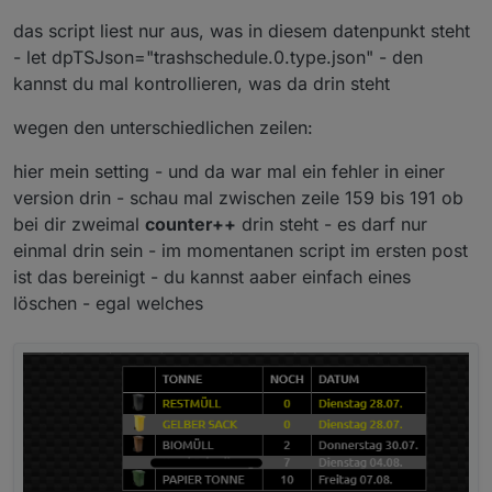
das script liest nur aus, was in diesem datenpunkt steht
- let dpTSJson="trashschedule.0.type.json" - den
kannst du mal kontrollieren, was da drin steht
wegen den unterschiedlichen zeilen:
hier mein setting - und da war mal ein fehler in einer
version drin - schau mal zwischen zeile 159 bis 191 ob
Zweifarbig habe ich hier geändert, jedoch bleibt die
bei dir zweimal
counter++
drin steht - es darf nur
Tabelle bei mir einfarbig (siehe Screenshot oben):
einmal drin sein - im momentanen script im ersten post
let farbeUngeradeZeilen="#1C1C1C"//"#1C1C1C";
//Farbe für ungerade Zeilenanzahl - Hintergrund der
ist das bereinigt - du kannst aaber einfach eines
let farbeGeradeZeilen="#ffffff"//"#ffffff"; //Farbe für
löschen - egal welches
gerade Zeilenanzahl