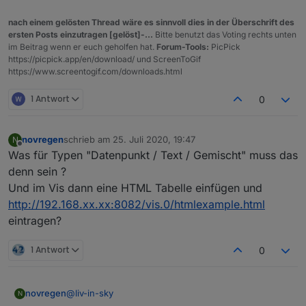
nach einem gelösten Thread wäre es sinnvoll dies in der Überschrift des
ersten Posts einzutragen [gelöst]-...
Bitte benutzt das Voting rechts unten
im Beitrag wenn er euch geholfen hat.
Forum-Tools:
PicPick
https://picpick.app/en/download/ und ScreenToGif
https://www.screentogif.com/downloads.html
1 Antwort
0
novregen
schrieb am
25. Juli 2020, 19:47
N
zuletzt editiert von
Offline
Was für Typen "Datenpunkt / Text / Gemischt" muss das
denn sein ?
Und im Vis dann eine HTML Tabelle einfügen und
http://192.168.xx.xx:8082/vis.0/htmlexample.html
eintragen?
1 Antwort
0
@
liv-in-sky
novregen
N