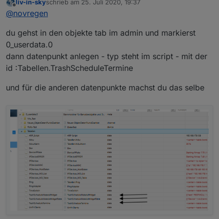
liv-in-sky
schrieb am
25. Juli 2020, 19:37
Das ist wahrscheinlich noch ein bißchen zu hoch für
zuletzt editiert von
Offline
@
novregen
mich.
Im IO Broker unter Scripte (root/global/common ?)
du gehst in den objekte tab im admin und markierst
dein Script einfügen, und dann eine HTML Tabelle
einfügen mit
Bei mir in den logs kommt
0_userdata.0
http://192.168.xx.xx:8082/vis.0/htmlexample.html
und
(941) State
dann datenpunkt anlegen - typ steht im script - mit der
dann soll es angezeigt werden ?
"0_userdata.0.Tabellen.TrashScheduleTermine" not
id :Tabellen.TrashScheduleTermine
found
und für die anderen datenpunkte machst du das selbe