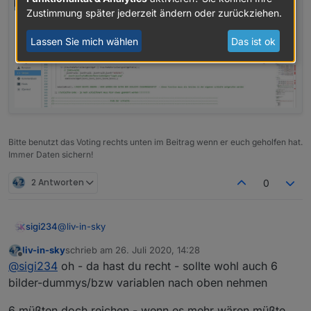
normale Ansicht
Zustimmung später jederzeit ändern oder zurückziehen.
Lassen Sie mich wählen
Das ist ok
Bitte benutzt das Voting rechts unten im Beitrag wenn er euch geholfen hat.
Immer Daten sichern!
2 Antworten
0
@
liv-in-sky
sigi234
liv-in-sky
schrieb am
26. Juli 2020, 14:28
Hinweis , wenn die MD Design Widgets verwendet
zuletzt editiert von
Offline
@
sigi234
oh - da hast du recht - sollte wohl auch 6
werden muss man auch die json1 anpassen um Bilder
zu sehen.
bilder-dummys/bzw variablen nach oben nehmen
6 müßten doch reichen - wenn es mehr wären müßte