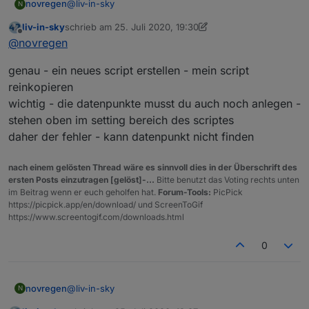
@
liv-in-sky
novregen
N
liv-in-sky
schrieb am
25. Juli 2020, 19:30
Das ist wahrscheinlich noch ein bißchen zu hoch für
zuletzt editiert von liv-in-sky
Offline
@
novregen
mich.
Im IO Broker unter Scripte (root/global/common ?)
genau - ein neues script erstellen - mein script
dein Script einfügen, und dann eine HTML Tabelle
einfügen mit
Bei mir in den logs kommt
reinkopieren
http://192.168.xx.xx:8082/vis.0/htmlexample.html
und
(941) State
wichtig - die datenpunkte musst du auch noch anlegen -
dann soll es angezeigt werden ?
"0_userdata.0.Tabellen.TrashScheduleTermine" not
stehen oben im setting bereich des scriptes
found
daher der fehler - kann datenpunkt nicht finden
nach einem gelösten Thread wäre es sinnvoll dies in der Überschrift des
ersten Posts einzutragen [gelöst]-...
Bitte benutzt das Voting rechts unten
im Beitrag wenn er euch geholfen hat.
Forum-Tools:
PicPick
https://picpick.app/en/download/ und ScreenToGif
https://www.screentogif.com/downloads.html
0
@
liv-in-sky
novregen
N