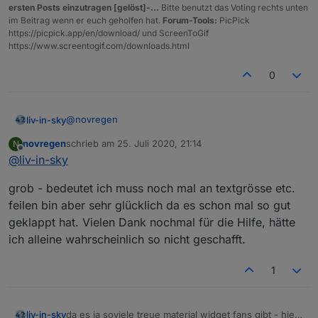
ersten Posts einzutragen [gelöst]-...
Bitte benutzt das Voting rechts unten
im Beitrag wenn er euch geholfen hat.
Forum-Tools:
PicPick
https://picpick.app/en/download/ und ScreenToGif
https://www.screentogif.com/downloads.html
0
@
novregen
liv-in-sky
novregen
schrieb am
25. Juli 2020, 21:14
N
wenn du die material widgets nutzen willst, mußt du
zuletzt editiert von
Offline
@
liv-in-sky
sie in zeile 9 oder 10 auf true setzen
grob - bedeutet ich muss noch mal an textgrösse etc.
feilen bin aber sehr glücklich da es schon mal so gut
geklappt hat. Vielen Dank nochmal für die Hilfe, hätte
ich alleine wahrscheinlich so nicht geschafft.
1
zeile 7 auf false lassen und zeile 8 auf true
die spalten sind farblich immer gleich - nur die zeilen
da es ja soviele treue material widget fans gibt - hier
liv-in-sky