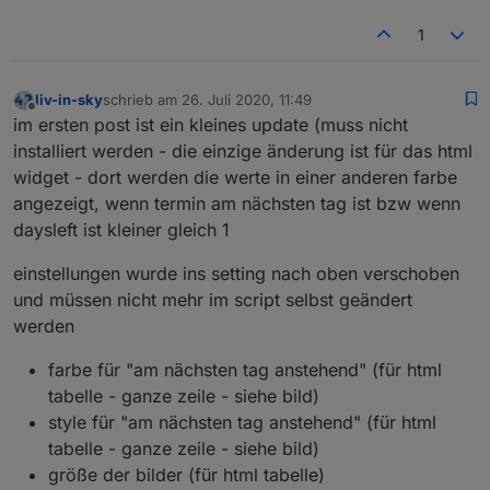
1
liv-in-sky
schrieb am
26. Juli 2020, 11:49
zuletzt editiert von
Offline
im ersten post ist ein kleines update (muss nicht
installiert werden - die einzige änderung ist für das html
widget - dort werden die werte in einer anderen farbe
angezeigt, wenn termin am nächsten tag ist bzw wenn
daysleft ist kleiner gleich 1
einstellungen wurde ins setting nach oben verschoben
und müssen nicht mehr im script selbst geändert
werden
farbe für "am nächsten tag anstehend" (für html
tabelle - ganze zeile - siehe bild)
style für "am nächsten tag anstehend" (für html
tabelle - ganze zeile - siehe bild)
größe der bilder (für html tabelle)