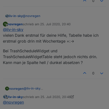
0
@
novregen
liv-in-sky
novregen
schrieb am
25. Juli 2020, 20:40
N
steht im script - sind text datenpunkte
zuletzt editiert von
Offline
@
liv-in-sky
vielen Dank erstmal für deine Hilfe, Tabelle habe ich
erstmal grob drin mit Wochentage =:->
Bei TrashScheduleWidget und
TrashScheduleWidgetTable steht jedoch nichts drin.
Kann man je Spalte hell / dunkel absetzen ?
0
@
liv-in-sky
novregen
N
vielen Dank erstmal für deine Hilfe, Tabelle habe ich
liv-in-sky
schrieb am
25. Juli 2020, 20:48
erstmal grob drin mit Wochentage =:->
Bei TrashScheduleWidget und
zuletzt editiert von liv-in-sky
Offline
@
novregen
TrashScheduleWidgetTable steht jedoch nichts drin.
Kann man je Spalte hell / dunkel absetzen ?