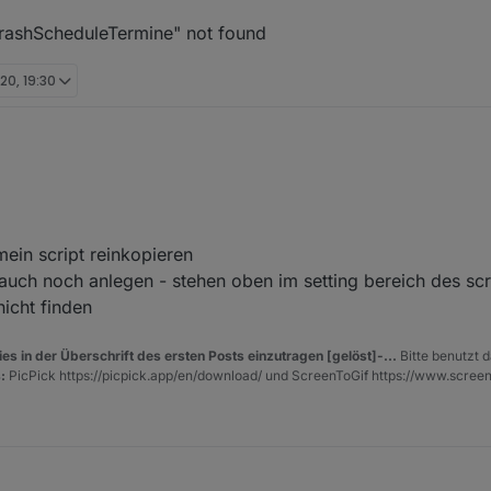
.TrashScheduleTermine" not found
020, 19:30
h ein bißchen zu hoch für mich.
 (root/global/common ?) dein Script einfügen, und dann eine HTML Tabel
mein script reinkopieren
is.0/htmlexample.html
und dann soll es angezeigt werden ?
auch noch anlegen - stehen oben im setting bereich des scr
Tabellen.TrashScheduleTermine" not found
nicht finden
es in der Überschrift des ersten Posts einzutragen [gelöst]-...
Bitte benutzt d
:
PicPick https://picpick.app/en/download/ und ScreenToGif https://www.scree