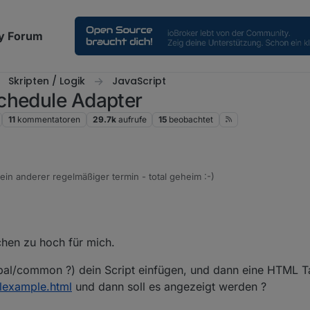
y Forum
Skripten / Logik
JavaScript
chedule Adapter
11
kommentatoren
29.7k
aufrufe
15
beobachtet
t ein anderer regelmäßiger termin - total geheim :-)
chen zu hoch für mich.
obal/common ?) dein Script einfügen, und dann eine HTML T
mlexample.html
und dann soll es angezeigt werden ?