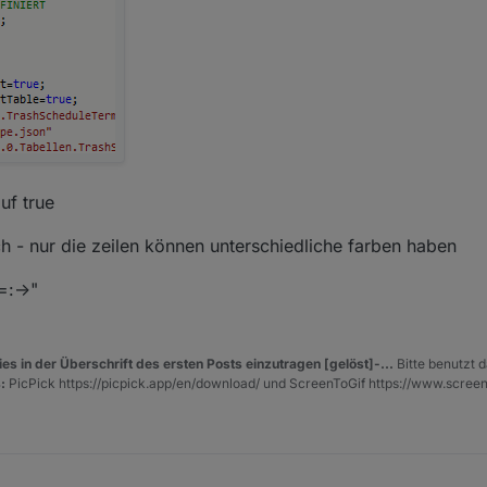
uf true
ch - nur die zeilen können unterschiedliche farben haben
=:->"
es in der Überschrift des ersten Posts einzutragen [gelöst]-...
Bitte benutzt d
:
PicPick https://picpick.app/en/download/ und ScreenToGif https://www.scree