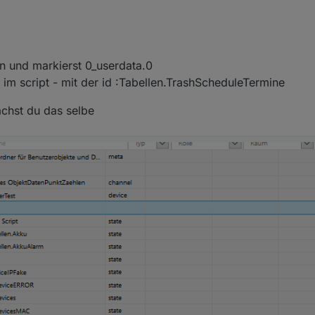
h ein bißchen zu hoch für mich.
 (root/global/common ?) dein Script einfügen, und dann eine HTML Tabel
n und markierst 0_userdata.0
is.0/htmlexample.html
und dann soll es angezeigt werden ?
 im script - mit der id :Tabellen.TrashScheduleTermine
Tabellen.TrashScheduleTermine" not found
chst du das selbe