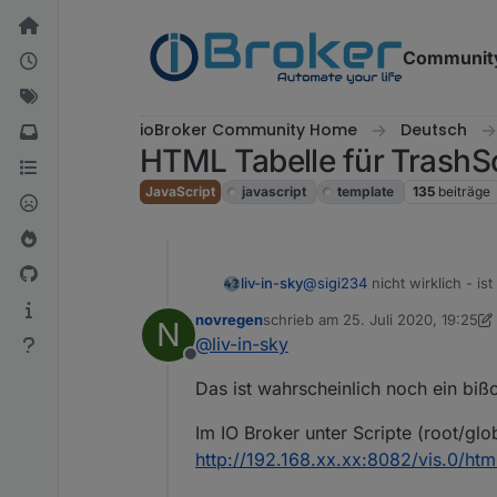
Weiter zum Inhalt
Communit
ioBroker Community Home
Deutsch
HTML Tabelle für TrashS
JavaScript
javascript
template
135
beiträge
liv-in-sky
@
sigi234
nicht wirklich - is
novregen
schrieb am
25. Juli 2020, 19:25
N
zuletzt editiert von novregen
@
liv-in-sky
Offline
Das ist wahrscheinlich noch ein biß
Im IO Broker unter Scripte (root/gl
http://192.168.xx.xx:8082/vis.0/ht