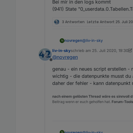
Bei mir in den logs kommt
(941) State "0_userdata.0.Tabellen
3 Antworten
Letzte Antwort
25. Juli 2
@
liv-in-sky
novregen
N
liv-in-sky
schrieb am
25. Juli 2020, 19:30
Das ist wahrscheinlich noc
zuletzt editiert von liv-in-sky
@
novregen
Offline
Im IO Broker unter Scripte
genau - ein neues script erstellen - 
http://192.168.xx.xx:8082/v
Bei mir in den logs kommt
wichtig - die datenpunkte musst du 
(941) State "0_userdata.0.
daher der fehler - kann datenpunkt 
nach einem gelösten Thread wäre es sinnvoll di
Beitrag wenn er euch geholfen hat.
Forum-Tools
@
liv-in-sky
novregen
N