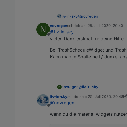
@
novregen
liv-in-sky
novregen
schrieb am
25. Juli 2020, 20:40
N
steht im script - sind text 
zuletzt editiert von
@
liv-in-sky
Offline
vielen Dank erstmal für deine Hilfe
Bei TrashScheduleWidget und TrashS
Kann man je Spalte hell / dunkel ab
@
liv-in-sky
novregen
N
vielen Dank erstmal für dei
liv-in-sky
schrieb am
25. Juli 2020, 20:48
Bei TrashScheduleWidget
zuletzt editiert von liv-in-sky
@
novregen
Kann man je Spalte hell / d
Offline
wenn du die material widgets nutzen 