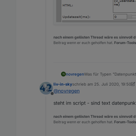
nach einem gelösten Thread wäre es sinnvoll di
Beitrag wenn er euch geholfen hat.
Forum-Tools
novregen
Was für Typen "
N
Und im Vis dann eine HTML
liv-in-sky
schrieb am
25. Juli 2020, 19:50
eintragen?
zuletzt editiert von liv-in-sky
@
novregen
Offline
steht im script - sind text datenpunk
nach einem gelösten Thread wäre es sinnvoll di
Beitrag wenn er euch geholfen hat.
Forum-Tools