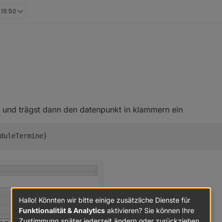
 19:50
h ein bißchen zu hoch für mich.
 (root/global/common ?) dein Script einfügen, und dann eine HTML Tabel
is.0/htmlexample.html
und dann soll es angezeigt werden ?
 und trägst dann den datenpunkt in klammern ein
Tabellen.TrashScheduleTermine" not found
Hallo! Könnten wir bitte einige zusätzliche Dienste für
Funktionalität & Analytics
aktivieren? Sie können Ihre
Zustimmung später jederzeit ändern oder zurückziehen.