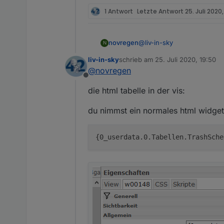
1 Antwort
Letzte Antwort
25. Juli 2020,
@
liv-in-sky
novregen
N
liv-in-sky
schrieb am
25. Juli 2020, 19:50
Das ist wahrscheinlich noc
zuletzt editiert von
@
novregen
Offline
Im IO Broker unter Scripte
die html tabelle in der vis:
http://192.168.xx.xx:8082/v
Bei mir in den logs kommt
du nimmst ein normales html widget
(941) State "0_userdata.0.