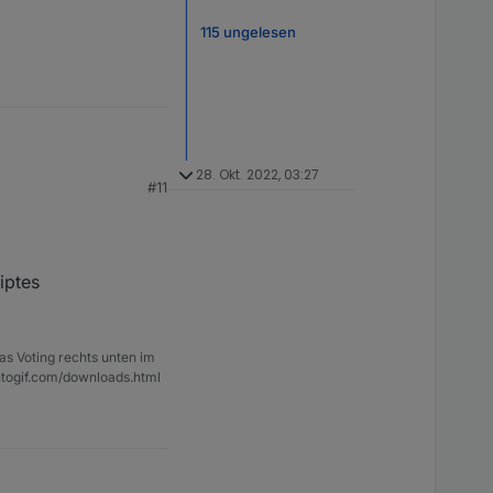
115 ungelesen
28. Okt. 2022, 03:27
#11
le einfügen mit
iptes
as Voting rechts unten im
ntogif.com/downloads.html