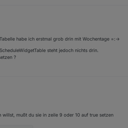
datenpunkte
, Tabelle habe ich erstmal grob drin mit Wochentage =:->
cheduleWidgetTable steht jedoch nichts drin.
setzen ?
ne Hilfe, Tabelle habe ich erstmal grob drin mit Wochentage =:->
 und TrashScheduleWidgetTable steht jedoch nichts drin.
unkel absetzen ?
willst, mußt du sie in zeile 9 oder 10 auf true setzen