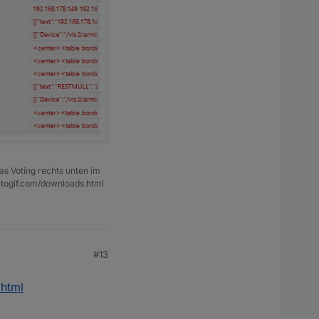
as Voting rechts unten im
ntogif.com/downloads.html
#13
.html