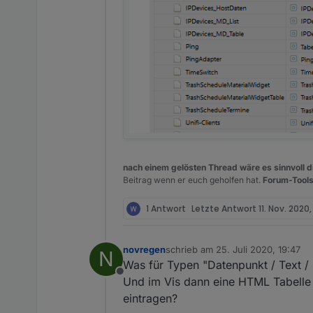
nach einem gelösten Thread wäre es sinnvoll di
Beitrag wenn er euch geholfen hat.
Forum-Tools
1 Antwort
Letzte Antwort
11. Nov. 2020,
novregen
schrieb am
25. Juli 2020, 19:47
N
zuletzt editiert von
Was für Typen "Datenpunkt / Text /
Offline
Und im Vis dann eine HTML Tabelle
eintragen?