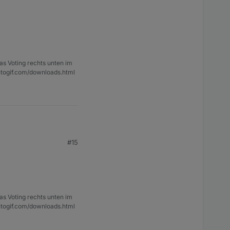
as Voting rechts unten im
ntogif.com/downloads.html
#15
as Voting rechts unten im
ntogif.com/downloads.html