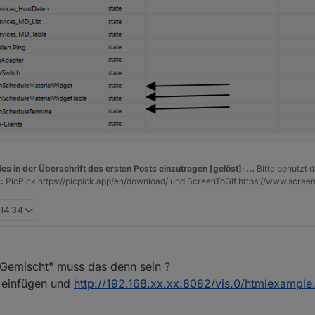
es in der Überschrift des ersten Posts einzutragen [gelöst]-...
Bitte benutzt d
:
PicPick https://picpick.app/en/download/ und ScreenToGif https://www.scree
 14:34
 Gemischt" muss das denn sein ?
 einfügen und
http://192.168.xx.xx:8082/vis.0/htmlexample