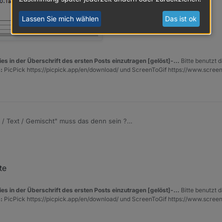
Lassen Sie mich wählen
Das ist ok
es in der Überschrift des ersten Posts einzutragen [gelöst]-...
Bitte benutzt d
:
PicPick https://picpick.app/en/download/ und ScreenToGif https://www.scree
Datenpunkt / Text / Gemischt" muss das denn sein ?
 Tabelle einfügen und
http://192.168.xx.xx:8082/vis.0/htmlexample.html
te
es in der Überschrift des ersten Posts einzutragen [gelöst]-...
Bitte benutzt d
:
PicPick https://picpick.app/en/download/ und ScreenToGif https://www.scree