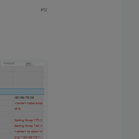
#12
le einfügen mit