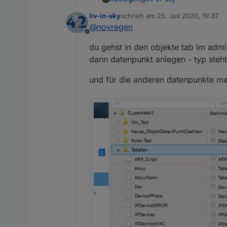
liv-in-sky
schrieb am
25. Juli 2020, 19:37
Das ist wahrscheinlich noc
zuletzt editiert von
@
novregen
Offline
Im IO Broker unter Scripte
du gehst in den objekte tab im admi
http://192.168.xx.xx:8082/v
Bei mir in den logs kommt
dann datenpunkt anlegen - typ steht
(941) State "0_userdata.0.
und für die anderen datenpunkte ma