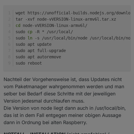
wget https://unofficial-builds.nodejs.org/downloa
tar -xvf node-vVERSION-linux-armv6l.tar.xz
cd
 node-vVERSION-linux-armv6l/
sudo 
cp
 -R * /usr/local/
sudo 
ln
 -s /usr/local/bin/node /usr/local/bin/nod
sudo apt update 
sudo apt full-upgrade
sudo apt autoremove
sudo reboot
Nachteil der Vorgehensweise ist, dass Updates nicht
vom Paketmanager wahrgenommen werden und man
selber bei Bedarf diese Schritte mit der jeweiligen
Version jedesmal durchlaufen muss.
Die Version von node liegt dann auch in /usr/local/bin,
das ist in dem Fall entgegen meiner obigen Aussage
dann in Ordnung bei alten Raspberry.