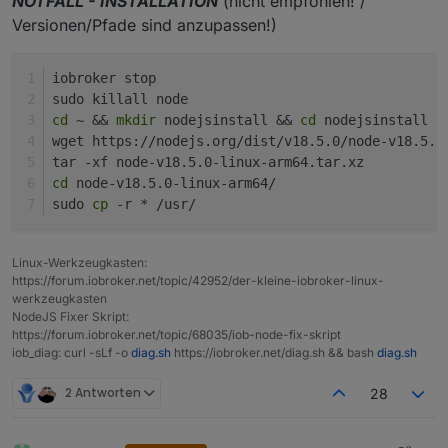
NOTFALL - INSTALLATION
(nicht empfohlen! /
Versionen/Pfade sind anzupassen!)
iobroker stop
sudo killall node
cd
 ~ && 
mkdir
 nodejsinstall && 
cd
 nodejsinstall
wget https://nodejs.org/dist/v18.5.0/node-v18.5.0
tar -xf node-v18.5.0-linux-arm64.tar.xz 
cd
 node-v18.5.0-linux-arm64/
sudo 
cp
 -r * /usr/
Linux-Werkzeugkasten:
https://forum.iobroker.net/topic/42952/der-kleine-iobroker-linux-
werkzeugkasten
NodeJS Fixer Skript:
https://forum.iobroker.net/topic/68035/iob-node-fix-skript
iob_diag: curl -sLf -o
diag.sh
https://iobroker.net/diag.sh && bash
diag.sh
2 Antworten
28