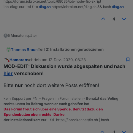
https://forum.iobroker.net/topic/68035/iob-node-fix-skript
iob_diag: curl -sLf -o
diag.sh
https://iobroker.net/diag.sh && bash
diag.sh
4
5 Monaten später
Teil 2: Installationen geradeziehen
Thomas Braun
Homoran
schrieb am
17. Dez. 2020, 08:23
Nach upgrade auf nodeJS16 / npm 8 können
zuletzt editiert von
Nicht stören
MOD-EDIT: Diskussion wurde abgespalten und nach
keine Adapter mehr installiert werden und bei
einer Installation mit aktivierter --debug
Diese Verzeichnisse können gelöscht werden.
hier
verschoben!
Option werden diverse Verzeichnisse zum
Am schnellsten geht das per folgendem
umbenennen vorgeschlagen
Einzeiler:
Bitte
nur
noch dort weitere Posts eröffnen!
Und was mache ich, wenn die Installation
kein Support per PN! - Fragen im Forum stellen -
Benutzt das Voting
nicht so aussieht?
rechts unten im Beitrag wenn er euch geholfen hat.
Auf nodejs -v erfolgt keine Ausgabe oder eine
Das Forum freut sich über eine Spende. Benutzt dazu den
Fehlermeldung
Spendenbutton oben rechts. Danke!
Bitte diese Verlinkung noch nachtragen:
der Installationsfixer:
curl -fsL https://iobroker.net/fix.sh | bash -
Szenario 1 / falsche Pfade
-1