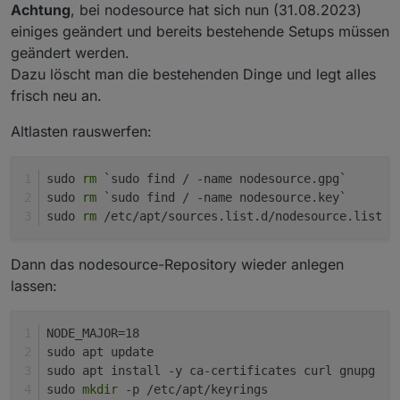
Achtung
, bei nodesource hat sich nun (31.08.2023)
einiges geändert und bereits bestehende Setups müssen
geändert werden.
Dazu löscht man die bestehenden Dinge und legt alles
frisch neu an.
Altlasten rauswerfen:
sudo 
rm
 `sudo find / -name nodesource.gpg`
sudo 
rm
 `sudo find / -name nodesource.key`
sudo 
rm
 /etc/apt/sources.list.d/nodesource.list
Dann das nodesource-Repository wieder anlegen
lassen:
NODE_MAJOR=18
sudo apt update
sudo apt install -y ca-certificates curl gnupg
sudo 
mkdir
 -p /etc/apt/keyrings