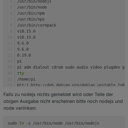
/usr/bin/nodejs
/usr/bin/node
/usr/bin/npm
/usr/bin/npx
/usr/bin/corepack
v18.15.0
v18.15.0
9.6.0
9.6.0
0.19.0
pi
pi adm dialout cdrom sudo audio video plugdev ga
tty
/home/pi
Hit:1 http://deb.debian.org/debian unstable InRe
Hit:2 http://raspbian.raspberrypi.org/raspbian b
Falls zu nodejs nichts gemeldet wird oder Teile der
Hit:3 http://phoscon.de/apt/deconz bullseye InRe
obigen Ausgabe nicht erscheinen bitte noch nodejs und
Hit:4 http://archive.raspberrypi.org/debian bull
node verlinken:
Hit:5 https://deb.nodesource.com/node_16.x bulls
Hit:6 https://deb.nodesource.com/node_18.x bulls
Hit:7 https://packagecloud.io/ookla/speedtest-cl
sudo
ln
-s /usr/bin/node /usr/bin/nodejs
Fetched 5,545 B 
in
 3s (1,693 B/s)