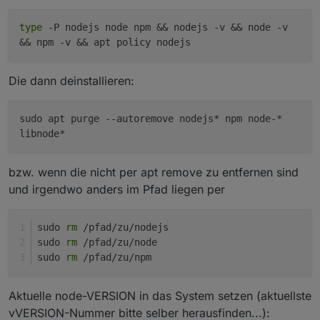
type
-P nodejs node npm && nodejs -v && node -v
&& npm -v && apt policy nodejs
Die dann deinstallieren:
sudo apt purge
--autoremove
nodejs* npm node-*
libnode*
bzw. wenn die nicht per apt remove zu entfernen sind
und irgendwo anders im Pfad liegen per
sudo 
rm
 /pfad/zu/nodejs
sudo 
rm
 /pfad/zu/node
sudo 
rm
 /pfad/zu/npm
Aktuelle node-VERSION in das System setzen (aktuellste
vVERSION-Nummer bitte selber herausfinden...):