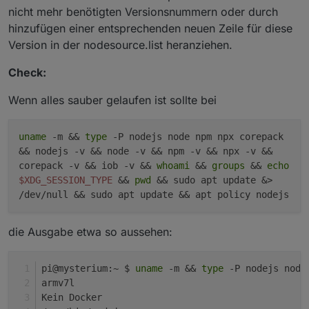
nicht mehr benötigten Versionsnummern oder durch
hinzufügen einer entsprechenden neuen Zeile für diese
Version in der nodesource.list heranziehen.
Check:
Wenn alles sauber gelaufen ist sollte bei
uname
-m &&
type
-P nodejs node npm npx corepack
&& nodejs -v && node -v && npm -v && npx -v &&
corepack -v && iob -v &&
whoami
&&
groups
&&
echo
$XDG_SESSION_TYPE
&&
pwd
&& sudo apt update &>
/dev/null && sudo apt update && apt policy nodejs
die Ausgabe etwa so aussehen:
pi@mysterium:~ $ 
uname
 -m && 
type
 -P nodejs node
armv7l
Kein Docker