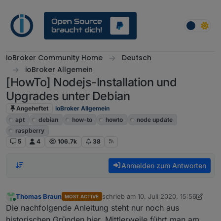
Weiter zum Inhalt
ioBroker Community Home
Deutsch
ioBroker Allgemein
[HowTo] Nodejs-Installation und
Upgrades unter Debian
Angeheftet
ioBroker Allgemein
apt
debian
how-to
howto
node update
raspberry
5
4
106.7k
38
Anmelden zum Antworten
Thomas Braun
schrieb am
10. Juli 2020, 15:56
MOST ACTIVE
zuletzt editiert von Thomas Braun
Online
Die nachfolgende Anleitung steht nur noch aus
historischen Gründen hier. Mittlerweile führt man am