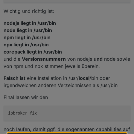
Reading package lists... Done
Wichtig und richtig ist:
Building dependency tree... Done
Reading state information... Done
nodejs liegt in /usr/bin
All packages are up to 
date
.
node liegt in /usr/bin
nodejs:
npm liegt in /usr/bin
  Installed: 18.15.0-deb-1nodesource1
  Candidate: 18.15.0-deb-1nodesource1
npx liegt in /usr/bin
  Version table:
corepack liegt in /usr/bin
 *** 18.15.0-deb-1nodesource1 500
und die
Versionsnummern
von nodejs
und
node sowie
        500 https://deb.nodesource.com/node_18.x
von npm und npx stimmen jeweils überein.
        100 /var/lib/dpkg/status
     16.20.0-deb-1nodesource1 500
Falsch ist
eine Installation in /usr/
local
/bin oder
        500 https://deb.nodesource.com/node_16.x
irgendwelchen anderen Verzeichnissen als /usr/bin
     12.22.12~dfsg-1~deb11u1 500
        500 http://raspbian.raspberrypi.org/rasp
Final lassen wir den
pi@mysterium:~ $
noch laufen, damit ggf. die sogenannten capabilities auf