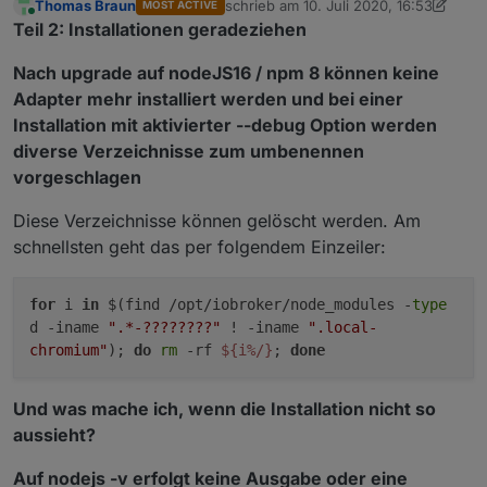
Thomas Braun
schrieb am
10. Juli 2020, 16:53
MOST ACTIVE
zuletzt editiert von Thomas Braun
8. S
Online
Teil 2: Installationen geradeziehen
Nach upgrade auf nodeJS16 / npm 8 können keine
Adapter mehr installiert werden und bei einer
Installation mit aktivierter --debug Option werden
diverse Verzeichnisse zum umbenennen
vorgeschlagen
Diese Verzeichnisse können gelöscht werden. Am
schnellsten geht das per folgendem Einzeiler:
for
i
in
$(find /opt/iobroker/node_modules -
type
d -iname
".*-????????"
! -iname
".local-
chromium"
);
do
rm
-rf
${i%/}
;
done
Und was mache ich, wenn die Installation nicht so
aussieht?
Auf nodejs -v erfolgt keine Ausgabe oder eine