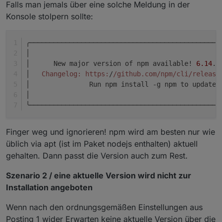
Falls man jemals über eine solche Meldung in der
Konsole stolpern sollte:
╭────────────────────────────────────────────────
│                                                
│      New major version of npm available! 
6.14
.
1
│   
Changelog:
https:
/
/github.com/npm
/cli/release
│               Run npm install -g npm to update!
│                                                
╰────────────────────────────────────────────────
Finger weg und ignorieren! npm wird am besten nur wie
üblich via apt (ist im Paket nodejs enthalten) aktuell
gehalten. Dann passt die Version auch zum Rest.
Szenario 2 / eine aktuelle Version wird nicht zur
Installation angeboten
Wenn nach den ordnungsgemäßen Einstellungen aus
Posting 1 wider Erwarten keine aktuelle Version über die