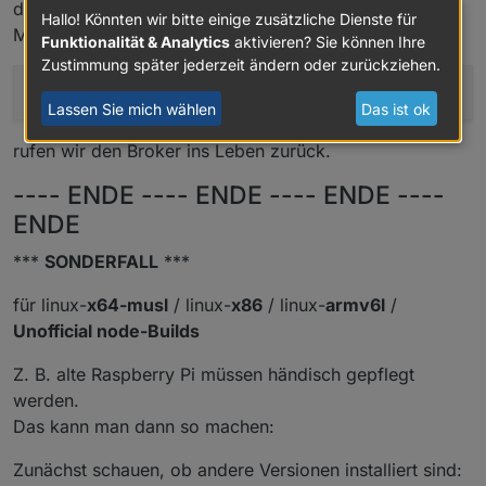
die nun laufende node-Version angepasst werden.
Hallo! Könnten wir bitte einige zusätzliche Dienste für
Mit einem beherzten
Funktionalität & Analytics
aktivieren? Sie können Ihre
Zustimmung später jederzeit ändern oder zurückziehen.
iobroker
start
Lassen Sie mich wählen
Das ist ok
rufen wir den Broker ins Leben zurück.
---- ENDE ---- ENDE ---- ENDE ----
ENDE
***
SONDERFALL
***
für linux-
x64-musl
/ linux-
x86
/ linux-
armv6l
/
Unofficial node-Builds
Z. B. alte Raspberry Pi müssen händisch gepflegt
werden.
Das kann man dann so machen:
Zunächst schauen, ob andere Versionen installiert sind: