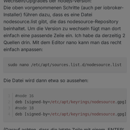
Wechseln/Upgrades der nodejs-Version:
Die oben vorgenommenen Schritte (auch per iobroker-
Installer) führen dazu, dass es eine Datei
nodesource.list gibt, die das nodesource-Repository
beinhaltet. Um die Version zu wechseln fügt man dort
einfach eine passende Zeile ein. Ich habe da derzeitig 2
Quellen drin. Mit dem Editor nano kann man das recht
einfach anpassen:
sudo nano /etc/apt/sources.list.d/nodesource.list
Die Datei wird dann etwa so aussehen:
#node 16
deb [signed-by=
/etc/apt
/keyrings/nodesource
.gpg] 
#node 18
deb [signed-by=
/etc/apt
/keyrings/nodesource
.gpg] 
(Darauf achten, dass die letzte Zeile mit einem ‚ENTER‘