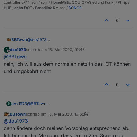
controller v7.1.1 jsonl/jsonl /
HomeMatic
CCU-2 (Wired und Funk) / Philips
HUE
/
echo.DOT
/
Broadlink
RM pro /
SONOS
0
BBTown
@
dos1973
das sieht für mich so aus als war es das was Du
dos1973
schrieb am
16. Mai 2020, 19:46
D
wolltest?
zuletzt editiert von
Offline
@
BBTown
Von mir kommt der Screenshot ja nicht ;-)
nein, ich will aus dem normalen netz in das IOT können
und umgekehrt nicht
0
dos1973
@
BBTown
D
nein, ich will aus dem normalen netz in das IOT
BBTown
schrieb am
16. Mai 2020, 19:52
können und umgekehrt nicht
zuletzt editiert von BBTown
Offline
@
dos1973
dann ändere doch meinen Vorschlag entsprechend ab.
Ich bin nur der Meinung, dass Du im 2ten Screen die