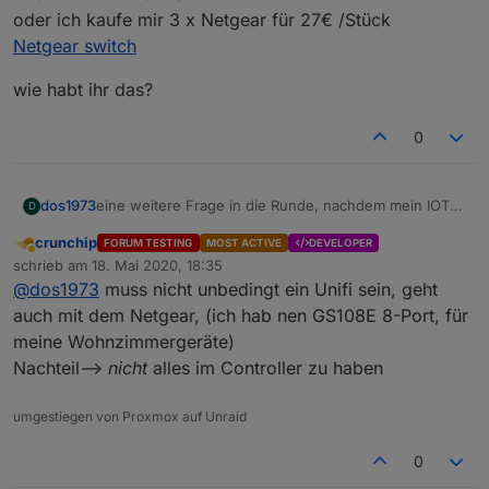
oder ich kaufe mir 3 x Netgear für 27€ /Stück
Netgear switch
wie habt ihr das?
0
eine weitere Frage in die Runde, nachdem mein IOT
dos1973
D
Wlan nun umgesetzt ist, würde ich auch gerne, die
crunchip
FORUM TESTING
MOST ACTIVE
DEVELOPER
Kabelgebundenen in das IOT schieben.
ich habe bisher noch keine Erfahrung mit vlan
Abwesend
schrieb am
18. Mai 2020, 18:35
Switches.
zuletzt editiert von
@
dos1973
muss nicht unbedingt ein Unifi sein, geht
Frage: muss es ein Unifi Switch sein? die lächeln mich
wie habt ihr das?
schon an ;-), gerade das alle im Controller zu haben,
auch mit dem Netgear, (ich hab nen GS108E 8-Port, für
aber ich brauche 3 Stück = 320€
meine Wohnzimmergeräte)
oder ich kaufe mir 3 x Netgear für 27€ /Stück
Nachteil-->
nicht
alles im Controller zu haben
Netgear switch
umgestiegen von Proxmox auf Unraid
0