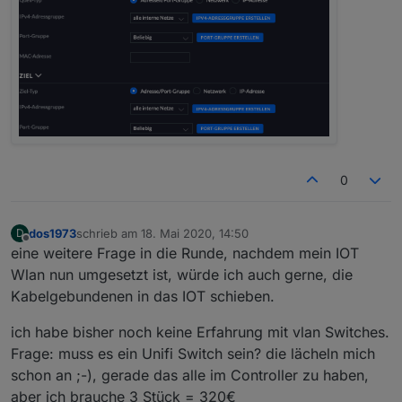
0
dos1973
schrieb am
18. Mai 2020, 14:50
D
zuletzt editiert von
Offline
eine weitere Frage in die Runde, nachdem mein IOT
Wlan nun umgesetzt ist, würde ich auch gerne, die
Kabelgebundenen in das IOT schieben.
ich habe bisher noch keine Erfahrung mit vlan Switches.
Frage: muss es ein Unifi Switch sein? die lächeln mich
schon an ;-), gerade das alle im Controller zu haben,
aber ich brauche 3 Stück = 320€