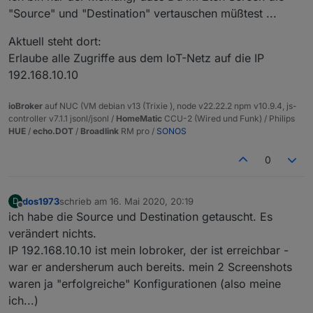
"Source" und "Destination" vertauschen müßtest ...
Aktuell steht dort:
Erlaube alle Zugriffe aus dem IoT-Netz auf die IP
192.168.10.10
ioBroker
auf NUC (VM debian v13 (Trixie ), node v22.22.2 npm v10.9.4, js-
controller v7.1.1 jsonl/jsonl /
HomeMatic
CCU-2 (Wired und Funk) / Philips
HUE
/
echo.DOT
/
Broadlink
RM pro /
SONOS
0
dos1973
schrieb am
16. Mai 2020, 20:19
D
zuletzt editiert von
Offline
ich habe die Source und Destination getauscht. Es
verändert nichts.
IP 192.168.10.10 ist mein Iobroker, der ist erreichbar -
war er andersherum auch bereits. mein 2 Screenshots
waren ja "erfolgreiche" Konfigurationen (also meine
ich...)