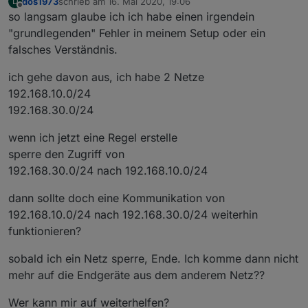
dos1973
schrieb am
16. Mai 2020, 19:06
D
zuletzt editiert von
Offline
so langsam glaube ich ich habe einen irgendein
"grundlegenden" Fehler in meinem Setup oder ein
falsches Verständnis.
ich gehe davon aus, ich habe 2 Netze
192.168.10.0/24
192.168.30.0/24
wenn ich jetzt eine Regel erstelle
sperre den Zugriff von
192.168.30.0/24 nach 192.168.10.0/24
dann sollte doch eine Kommunikation von
192.168.10.0/24 nach 192.168.30.0/24 weiterhin
funktionieren?
sobald ich ein Netz sperre, Ende. Ich komme dann nicht
mehr auf die Endgeräte aus dem anderem Netz??
Wer kann mir auf weiterhelfen?