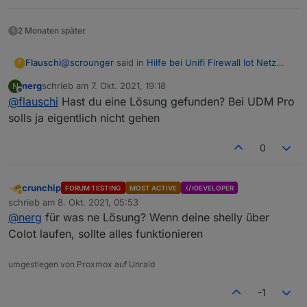
2 Monaten später
@
scrounger
said in
Hilfe bei Unifi Firewall Iot Netz
Flauschi
F
Trennung
:
nerg
schrieb am
7. Okt. 2021, 19:18
N
zuletzt editiert von
Offline
@
flauschi
Hast du eine Lösung gefunden? Bei UDM Pro
ng gefunden. Man muss einen igmp-proxy
einrichten, hier ist ein Beispiel dazu:
solls ja eigentlich nicht gehen
hey hey.
Ist zwar schon etwas her, aber ich steh grad vorm
0
gleichen Problem.
IoT VLAN endlich mal gebaut mit eigenem WLAN und
zack, direkt das erste Shelly wird vom Adapter
nichtmehr gefunden.
Magst Du mir kurz erklären, wo ich die igmp-proxy
crunchip
einbauen muss? (Habe eine UDM-Pro). Auf dem Unifi
FORUM TESTING
MOST ACTIVE
DEVELOPER
Abwesend
schrieb am
8. Okt. 2021, 05:53
Gateway oder hier irgendwo im ioBroker?
Danke!
zuletzt editiert von
@
nerg
für was ne Lösung? Wenn deine shelly über
CoIot laufen, sollte alles funktionieren
umgestiegen von Proxmox auf Unraid
-1