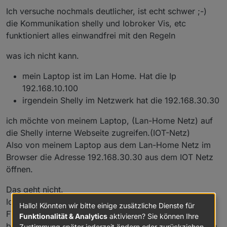
Ich versuche nochmals deutlicher, ist echt schwer ;-)
die Kommunikation shelly und Iobroker Vis, etc
funktioniert alles einwandfrei mit den Regeln
was ich nicht kann.
mein Laptop ist im Lan Home. Hat die Ip
192.168.10.100
irgendein Shelly im Netzwerk hat die 192.168.30.30
ich möchte von meinem Laptop, (Lan-Home Netz) auf
die Shelly interne Webseite zugreifen.(IOT-Netz)
Also von meinem Laptop aus dem Lan-Home Netz im
Browser die Adresse 192.168.30.30 aus dem IOT Netz
öffnen.
Das geht nicht.
Ich kann keinerlei Adressen im anderen Netz erreichen.
Hallo! Könnten wir bitte einige zusätzliche Dienste für
FW Rule habe ich nur in eine Richtung gemacht,
Funktionalität & Analytics
aktivieren? Sie können Ihre
blockiere den Zugriff AUS dem IOT-Netz - > in das Lan
Zustimmung später jederzeit ändern oder zurückziehen.