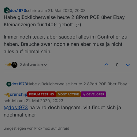
dos1973
schrieb am
21. Mai 2020, 20:08
D
zuletzt editiert von
Offline
Habe glücklicherweise heute 2 8Port POE über Ebay
Kleinanzeigen für 140€ geholt. ;-)
Immer noch teuer, aber saucool alles im Controller zu
haben. Brauche zwar noch einen aber muss ja nicht
alles auf einmal sein.
2 Antworten
0
Habe glücklicherweise heute 2 8Port POE über Ebay
dos1973
D
Kleinanzeigen für 140€ geholt. ;-)
crunchip
FORUM TESTING
MOST ACTIVE
DEVELOPER
Immer noch teuer, aber saucool alles im Controller zu
Abwesend
schrieb am
21. Mai 2020, 20:23
haben. Brauche zwar noch einen aber muss ja nicht
zuletzt editiert von
@
dos1973
na wird doch langsam, vllt findet sich ja
alles auf einmal sein.
nochmal einer
umgestiegen von Proxmox auf Unraid