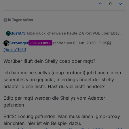
0
16 Tagen später
Habe glücklicherweise heute 2 8Port POE über Ebay
dos1973
D
Kleinanzeigen für 140€ geholt. ;-)
Scrounger
schrieb am
6. Juni 2020, 15:05
DEVELOPER
Immer noch teuer, aber saucool alles im Controller zu
zuletzt editiert von Scrounger
6. Juni 2020
Offline
@
dos1973
haben. Brauche zwar noch einen aber muss ja nicht
alles auf einmal sein.
Worüber läuft dein Shelly coap oder mqtt?
Ich hab meine shellys (coap protocol) jetzt auch in ein
seperates vlan gepackt, allerdings findet der shelly
adapter diese nicht. Hast du vielleicht ne idee?
Edit: per mqtt werden die Shellys vom Adapter
gefunden
Edit2: Lösung gefunden. Man muss einen igmp-proxy
einrichten, hier ist ein Beispiel dazu: