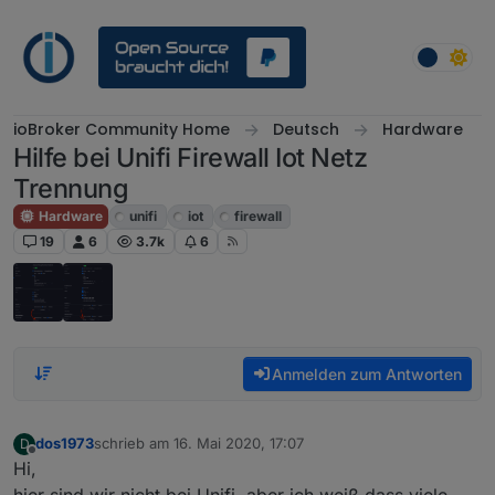
Weiter zum Inhalt
ioBroker Community Home
Deutsch
Hardware
Hilfe bei Unifi Firewall Iot Netz
Trennung
Hardware
unifi
iot
firewall
19
6
3.7k
6
Anmelden zum Antworten
dos1973
schrieb am
16. Mai 2020, 17:07
D
zuletzt editiert von
Offline
Hi,
hier sind wir nicht bei Unifi, aber ich weiß dass viele