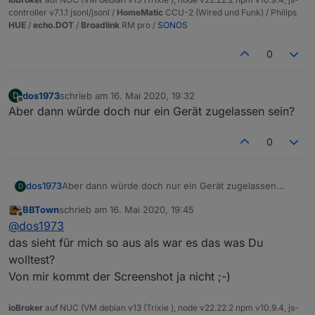
richtige Weg ist?
controller v7.1.1 jsonl/jsonl /
HomeMatic
CCU-2 (Wired und Funk) / Philips
Habe ich.
HUE
/
echo.DOT
/
Broadlink
RM pro /
SONOS
aber ich schaffe es nicht aus dem Lan-Home in das
IoT zugreifen können (zb auf die Shelly webIF) Ich
0
möchte hier eine Einbahnstrassen Regel.
hat jemand eine Idee/ Hilfestellung
dos1973
schrieb am
16. Mai 2020, 19:32
D
zuletzt editiert von
Offline
Aber dann würde doch nur ein Gerät zugelassen sein?
0
dos1973
Aber dann würde doch nur ein Gerät zugelassen
D
sein?
BBTown
schrieb am
16. Mai 2020, 19:45
zuletzt editiert von
Offline
@
dos1973
das sieht für mich so aus als war es das was Du
wolltest?
Von mir kommt der Screenshot ja nicht ;-)
ioBroker
auf NUC (VM debian v13 (Trixie ), node v22.22.2 npm v10.9.4, js-