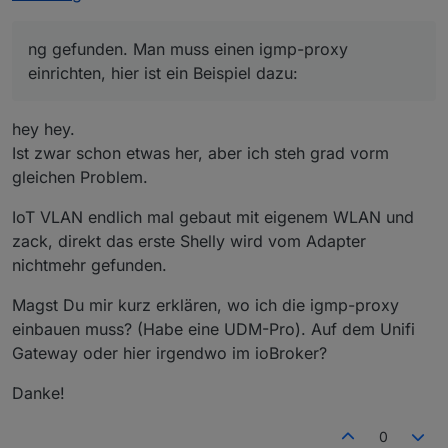
ein seperates vlan gepackt, allerdings findet der
shelly adapter diese nicht. Hast du vielleicht ne
Edit: per mqtt werden die Shellys vom Adapter
idee?
ng gefunden. Man muss einen igmp-proxy
gefunden
Edit2: Lösung gefunden. Man muss einen igmp-
einrichten, hier ist ein Beispiel dazu:
proxy einrichten, hier ist ein Beispiel dazu:
https://github.com/StyraHem/ShellyForHASS/issues
/238#issuecomment-609010352
hey hey.
Ist zwar schon etwas her, aber ich steh grad vorm
gleichen Problem.
IoT VLAN endlich mal gebaut mit eigenem WLAN und
zack, direkt das erste Shelly wird vom Adapter
nichtmehr gefunden.
Magst Du mir kurz erklären, wo ich die igmp-proxy
einbauen muss? (Habe eine UDM-Pro). Auf dem Unifi
Gateway oder hier irgendwo im ioBroker?
Danke!
0