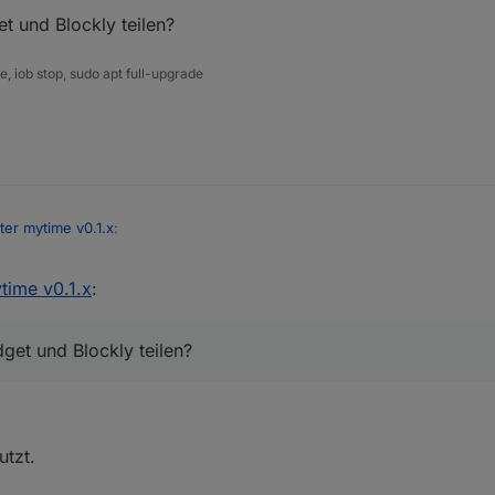
 und Blockly teilen?
 iob stop, sudo apt full-upgrade
ter mytime v0.1.x
:
time v0.1.x
:
 über eine kleine Tastatur selbst zusammen und schicke
et und Blockly teilen?
m Widget und Blockly teilen?
utzt.