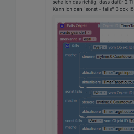
sehe ich das richtig, dass dafür 2 
Widget
Kann ich den "sonst - falls" Block 
Spoiler
Blockly.
Du benötigst zwei Datenpunkte,
Spoiler