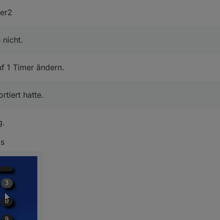
d nochmal an.
mer2
r, sorry wenn ich da was falsch exportiert hatte.
 nicht.
setzt es in Output nur zusammen.
uf 1 Timer ändern.
tiert hatte.
g.
ls