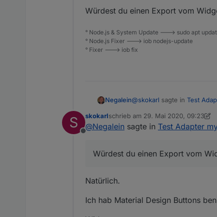
Würdest du einen Export vom Widget
° Node.js & System Update ---> sudo apt update,
° Node.js Fixer ---> iob nodejs-update
° Fixer ---> iob fix
@
skokarl
sagte in
Test Adap
Negalein
skokarl
schrieb am
29. Mai 2020, 09:23
S
zuletzt editiert von skokarl
@
Negalein
sagte in
Test Adapter my
Ich bastel mir den String
Offline
es dann ins cmd Feld.
Cool
Würdest du einen Export vom Widg
Würdest du einen Export vo
Natürlich.
Ich hab Material Design Buttons ben