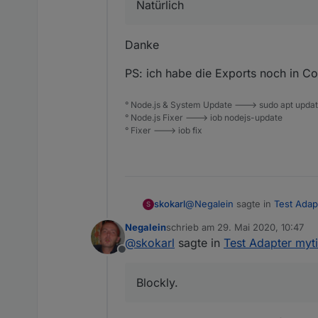
Natürlich.
Natürlich
Ich hab Material Design Butto
Danke
Widget
PS: ich habe die Exports noch in Co
Spoiler
° Node.js & System Update ---> sudo apt update,
° Node.js Fixer ---> iob nodejs-update
Blockly.
° Fixer ---> iob fix
Du benötigst zwei Datenpunkte,
Spoiler
@
Negalein
sagte in
Test Adap
skokarl
S
Negalein
schrieb am
29. Mai 2020, 10:47
zuletzt editiert von
@
skokarl
sagte in
Test Adapter myt
Würdest du einen Export vo
Offline
Natürlich.
Blockly.
Ich hab Material Design Butto