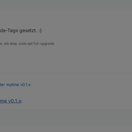
ns benutzt.
de-Tags gesetzt. :)
 iob stop, sudo apt full-upgrade
 input, output,....beides String
ter mytime v0.1.x
:
ime v0.1.x
:
m Widget und Blockly teilen?
ns benutzt.