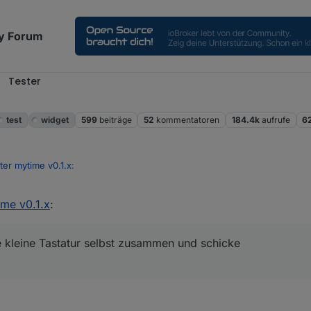
y Forum
Tester
test
widget
599
beiträge
52
kommentatoren
184.4k
aufrufe
6
ter mytime v0.1.x
:
ime v0.1.x
:
ch direkt eine Zeit eingeben (zB 1 Stunde, 12 Minuten, 3 Sekunden)?
r eine kleine Tastatur selbst zusammen und schicke
t Datetime
wird der cmd-DP nicht befüllt.
t wird automatisch ins Timer Feld in Sek übernommen.
ne kleine Tastatur selbst zusammen und schicke
 aber ich lerne ja noch