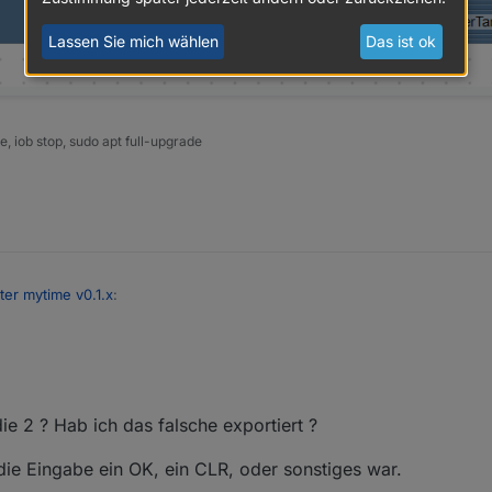
Lassen Sie mich wählen
Das ist ok
 iob stop, sudo apt full-upgrade
ter mytime v0.1.x
:
dafür 2 Timer benötigt werden?
e 2 ? Hab ich das falsche exportiert ?
" Block löschen, wenn ich nur 1 Timer verwende?
 die Eingabe ein OK, ein CLR, oder sonstiges war.