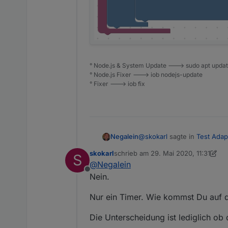
° Node.js & System Update ---> sudo apt update,
° Node.js Fixer ---> iob nodejs-update
° Fixer ---> iob fix
@
skokarl
sagte in
Test Adap
Negalein
skokarl
schrieb am
29. Mai 2020, 11:31
S
zuletzt editiert von skokarl
@
Negalein
Blockly.
Offline
Nein.
sehe ich das richtig, dass 
Nur ein Timer. Wie kommst Du auf di
Kann ich den "sonst - falls
Die Unterscheidung ist lediglich ob