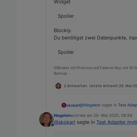
Widget
Spoiler
Blockly.
Du benötigst zwei Datenpunkte, input
Spoiler
IOBroker mit Proxmox auf Celeron Nuc mit 16 G
Backup
2 Antworten
Letzte Antwort
29. Mai 2
@
Negalein
sagte in
Test Adap
skokarl
S
Negalein
schrieb am
29. Mai 2020, 09:59
zuletzt editiert von
@
skokarl
sagte in
Test Adapter myt
Würdest du einen Export vo
Offline