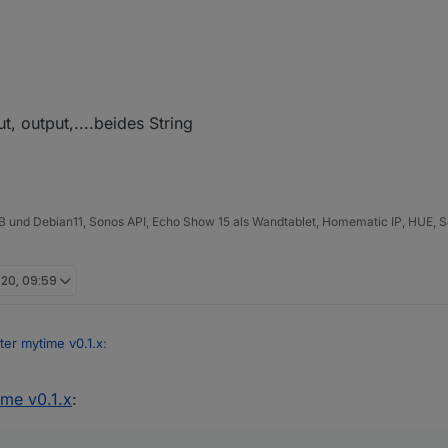
, output,....beides String
B und Debian11, Sonos API, Echo Show 15 als Wandtablet, Homematic IP, HUE, S
020, 09:59
ter mytime v0.1.x
:
ime v0.1.x
:
m Widget und Blockly teilen?