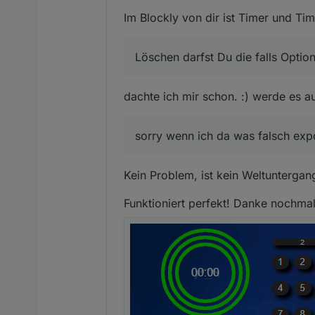
Guck Dir oben das Blockly Bil
Im Blockly von dir ist Timer und Ti
Ich habe Scripts für zwei Time
Löschen darfst Du die falls Option
Input nimmt die Eingabe und 
dachte ich mir schon. :) werde es a
sorry wenn ich da was falsch expor
Kein Problem, ist kein Weltuntergan
Funktioniert perfekt! Danke nochma