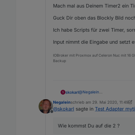
Mach mal aus Deinem Timer2 ein Time
Guck Dir oben das Blockly Bild noc
Ich habe Scripts für zwei Timer, sor
Input nimmt die Eingabe und setzt 
IOBroker mit Proxmox auf Celeron Nuc mit 16 G
Backup
@
Negalein
skokarl
S
Nein.
Negalein
schrieb am
29. Mai 2020, 11:49
Nur ein Timer. Wie kommst Du 
zuletzt editiert von Negalein
@
skokarl
sagte in
Test Adapter myt
Offline
Die Unterscheidung ist ledigl
Wie kommst Du auf die 2 ?
Mach mal aus Deinem Timer2 ei