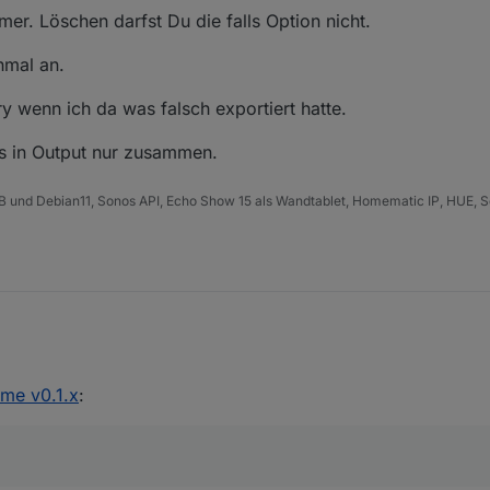
r. Löschen darfst Du die falls Option nicht.
hmal an.
ry wenn ich da was falsch exportiert hatte.
es in Output nur zusammen.
B und Debian11, Sonos API, Echo Show 15 als Wandtablet, Homematic IP, HUE, S
auf die 2 ? Hab ich das falsche exportiert ?
ime v0.1.x
:
ich ob die Eingabe ein OK, ein CLR, oder sonstiges war.
n Timer. Löschen darfst Du die falls Option nicht.