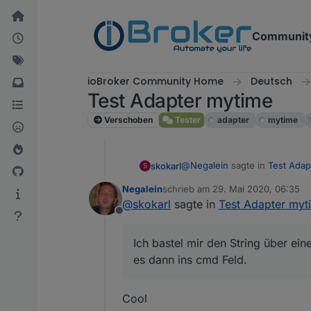
Weiter zum Inhalt
Communit
ioBroker Community Home
Deutsch
Test Adapter mytime
Verschoben
Tester
adapter
mytime
@
Negalein
sagte in
Test Adap
skokarl
S
Negalein
schrieb am
29. Mai 2020, 06:35
zuletzt editiert von
@
skokarl
sagte in
Test Adapter myt
mit welchem Widget könnt i
Offline
Ich bastel mir den String übe
Mit
jqui - ctrl - Inpu
es dann ins cmd Feld. Die Zei
Ich bastel mir den String über ei
Geht bestimmt noch eleganter,
es dann ins cmd Feld.
Cool