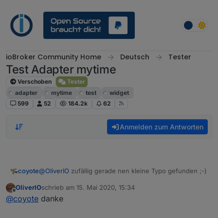
Weiter zum Inhalt
ioBroker Community Home
Deutsch
Tester
Test Adapter mytime
Verschoben
Tester
adapter
mytime
test
widget
599
52
184.2k
62
Anmelden zum Antworten
@
OliverIO
zufällig gerade nen kleine Typo gefunden ;-)
coyote
OliverIO
schrieb am
15. Mai 2020, 15:34
zuletzt editiert von
Offline
@
coyote
danke