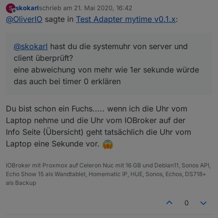
überprüft?
skokarl
schrieb am
21. Mai 2020, 16:42
S
eine abweichung von mehr wie 1er sekunde würde
zuletzt editiert von
Offline
@
OliverIO
sagte in
Test Adapter mytime v0.1.x
:
das auch bei timer 0 erklären
@
skokarl
hast du die systemuhr von server und
client überprüft?
eine abweichung von mehr wie 1er sekunde würde
das auch bei timer 0 erklären
Du bist schon ein Fuchs..... wenn ich die Uhr vom
Laptop nehme und die Uhr vom IOBroker auf der
Info Seite (Übersicht) geht tatsächlich die Uhr vom
Laptop eine Sekunde vor.
IOBroker mit Proxmox auf Celeron Nuc mit 16 GB und Debian11, Sonos API,
Echo Show 15 als Wandtablet, Homematic IP, HUE, Sonos, Echos, DS718+
als Backup
0