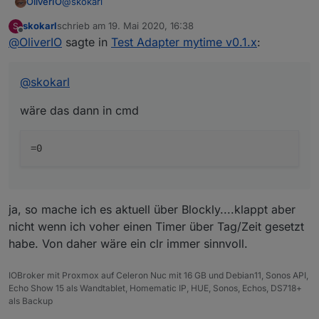
@
skokarl
OliverIO
skokarl
schrieb am
19. Mai 2020, 16:38
S
wäre das dann in cmd
zuletzt editiert von
Offline
@
OliverIO
sagte in
Test Adapter mytime v0.1.x
:
@
skokarl
wäre das dann in cmd
ja, so mache ich es aktuell über Blockly....klappt aber
nicht wenn ich voher einen Timer über Tag/Zeit gesetzt
habe. Von daher wäre ein clr immer sinnvoll.
IOBroker mit Proxmox auf Celeron Nuc mit 16 GB und Debian11, Sonos API,
Echo Show 15 als Wandtablet, Homematic IP, HUE, Sonos, Echos, DS718+
als Backup