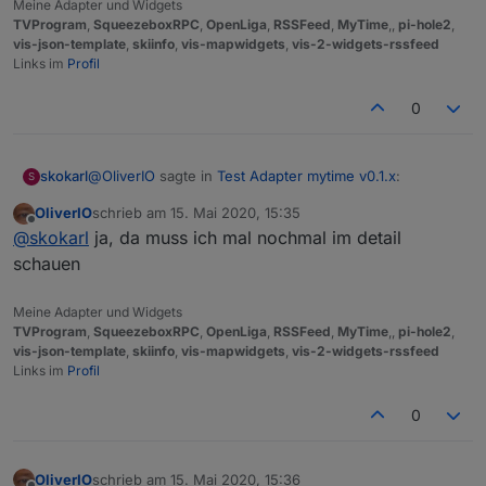
Meine Adapter und Widgets
TVProgram
,
SqueezeboxRPC
,
OpenLiga
,
RSSFeed
,
MyTime
,,
pi-hole2
,
vis-json-template
,
skiinfo
,
vis-mapwidgets
,
vis-2-widgets-rssfeed
Links im
Profil
0
@
OliverIO
sagte in
Test Adapter mytime v0.1.x
:
skokarl
S
OliverIO
schrieb am
15. Mai 2020, 15:35
zuletzt editiert von
Offline
https://github.com/oweitman/iobroker.mytime
@
skokarl
ja, da muss ich mal nochmal im detail
schauen
sollte das Widget hiermit
Meine Adapter und Widgets
TVProgram
,
SqueezeboxRPC
,
OpenLiga
,
RSSFeed
,
MyTime
,,
pi-hole2
,
vis-json-template
,
skiinfo
,
vis-mapwidgets
,
vis-2-widgets-rssfeed
Links im
Profil
0
nicht nur Std und Minuten anzeigen ?
OliverIO
schrieb am
15. Mai 2020, 15:36