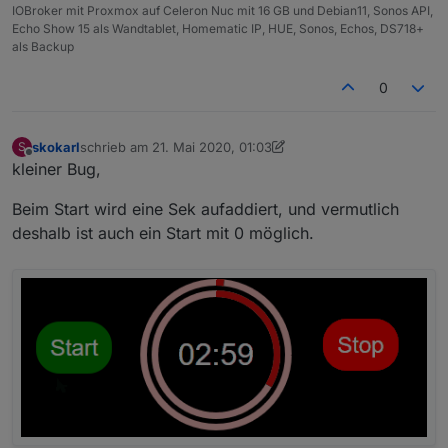
IOBroker mit Proxmox auf Celeron Nuc mit 16 GB und Debian11, Sonos API,
Echo Show 15 als Wandtablet, Homematic IP, HUE, Sonos, Echos, DS718+
als Backup
0
skokarl
schrieb am
21. Mai 2020, 01:03
S
zuletzt editiert von skokarl
Offline
kleiner Bug,
Beim Start wird eine Sek aufaddiert, und vermutlich
deshalb ist auch ein Start mit 0 möglich.