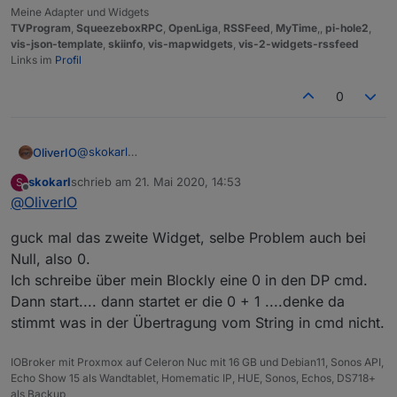
Meine Adapter und Widgets
TVProgram
,
SqueezeboxRPC
,
OpenLiga
,
RSSFeed
,
MyTime
,,
pi-hole2
,
vis-json-template
,
skiinfo
,
vis-mapwidgets
,
vis-2-widgets-rssfeed
Links im
Profil
0
@
skokarl
OliverIO
Dann wundert mich das mit der einen Sekunde +
skokarl
schrieb am
21. Mai 2020, 14:53
S
etwas. Kannst du Mal deine PC Uhr mit der vom
Wenn du start drückst wird auf dem Server Start und
zuletzt editiert von
Offline
@
OliverIO
iobtoker der er vergleichen, evtl ist da der
Ende Zeit berechnet und in den Datenpunkt
Unterschied.
eingetragen. Im Widget wird dann die Differenz
guck mal das zweite Widget, selbe Problem auch bei
zwischen jetzt (auf dem Client) und der Endezeit
berechnet. Wenn beide Uhren unterschiedlich laufen,
Null, also 0.
kann es zu Differenzen kommen. Am besten beide
Ich schreibe über mein Blockly eine 0 in den DP cmd.
Rechner an einen Zeitserver hängen
Dann start.... dann startet er die 0 + 1 ....denke da
stimmt was in der Übertragung vom String in cmd nicht.
IOBroker mit Proxmox auf Celeron Nuc mit 16 GB und Debian11, Sonos API,
Echo Show 15 als Wandtablet, Homematic IP, HUE, Sonos, Echos, DS718+
als Backup