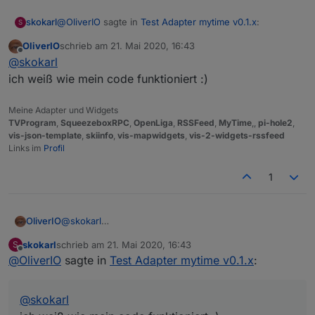
@
OliverIO
sagte in
Test Adapter mytime v0.1.x
:
skokarl
S
OliverIO
schrieb am
21. Mai 2020, 16:43
zuletzt editiert von
Offline
@
skokarl
hast du die systemuhr von server und
@
skokarl
client überprüft?
ich weiß wie mein code funktioniert :)
Du bist schon ein Fuchs..... wenn ich die Uhr vom
eine abweichung von mehr wie 1er sekunde
Laptop nehme und die Uhr vom IOBroker auf der
würde das auch bei timer 0 erklären
Meine Adapter und Widgets
Info Seite (Übersicht) geht tatsächlich die Uhr vom
TVProgram
,
SqueezeboxRPC
,
OpenLiga
,
RSSFeed
,
MyTime
,,
pi-hole2
,
Laptop eine Sekunde vor.
vis-json-template
,
skiinfo
,
vis-mapwidgets
,
vis-2-widgets-rssfeed
Links im
Profil
1
OliverIO
@
skokarl
ich weiß wie mein code funktioniert :)
skokarl
schrieb am
21. Mai 2020, 16:43
S
zuletzt editiert von
Offline
@
OliverIO
sagte in
Test Adapter mytime v0.1.x
:
@
skokarl