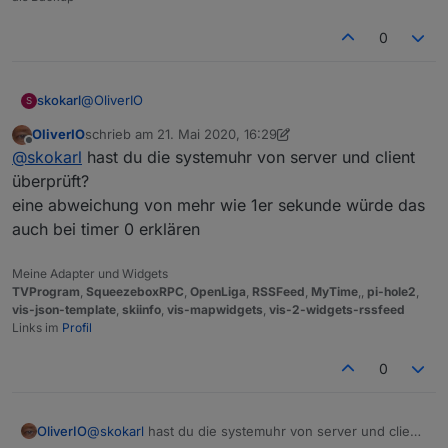
0
@
OliverIO
skokarl
S
OliverIO
schrieb am
21. Mai 2020, 16:29
guck mal das zweite Widget, selbe Problem auch bei
zuletzt editiert von OliverIO
Offline
@
skokarl
hast du die systemuhr von server und client
Null, also 0.
Ich schreibe über mein Blockly eine 0 in den DP cmd.
überprüft?
Dann start.... dann startet er die 0 + 1 ....denke da
eine abweichung von mehr wie 1er sekunde würde das
stimmt was in der Übertragung vom String in cmd nicht.
auch bei timer 0 erklären
Meine Adapter und Widgets
TVProgram
,
SqueezeboxRPC
,
OpenLiga
,
RSSFeed
,
MyTime
,,
pi-hole2
,
vis-json-template
,
skiinfo
,
vis-mapwidgets
,
vis-2-widgets-rssfeed
Links im
Profil
0
OliverIO
@
skokarl
hast du die systemuhr von server und client