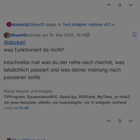
0
@
OliverIO
sagte in
Test Adapter mytime v0.1.x
:
skokarl
S
OliverIO
schrieb am
19. Mai 2020, 16:41
zuletzt editiert von OliverIO
Offline
@
skokarl
@
skokarl
was funktioniert da nicht?
ja, so mache ich es aktuell über Blockly....klappt aber
wäre das dann in cmd
nicht wenn ich voher einen Timer über Tag/Zeit gesetzt
beschreibe mal was du der reihe nach machst, was
habe. Von daher wäre ein clr immer sinnvoll.
tatsächlich passiert und was deiner meinung nach
passieren sollte
Meine Adapter und Widgets
TVProgram
,
SqueezeboxRPC
,
OpenLiga
,
RSSFeed
,
MyTime
,,
pi-hole2
,
vis-json-template
,
skiinfo
,
vis-mapwidgets
,
vis-2-widgets-rssfeed
Links im
Profil
0