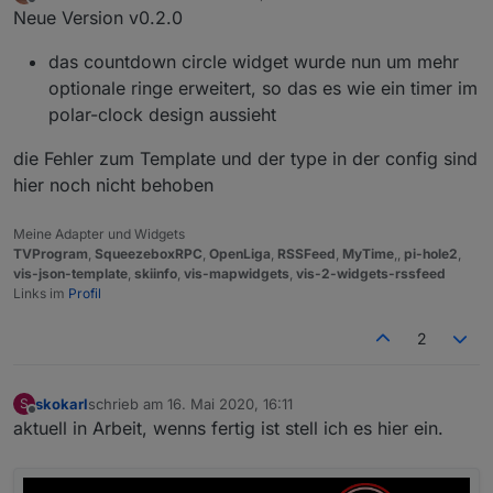
zuletzt editiert von
Offline
Neue Version v0.2.0
das countdown circle widget wurde nun um mehr
optionale ringe erweitert, so das es wie ein timer im
polar-clock design aussieht
die Fehler zum Template und der type in der config sind
hier noch nicht behoben
Meine Adapter und Widgets
TVProgram
,
SqueezeboxRPC
,
OpenLiga
,
RSSFeed
,
MyTime
,,
pi-hole2
,
vis-json-template
,
skiinfo
,
vis-mapwidgets
,
vis-2-widgets-rssfeed
Links im
Profil
2
skokarl
schrieb am
16. Mai 2020, 16:11
S
zuletzt editiert von
Offline
aktuell in Arbeit, wenns fertig ist stell ich es hier ein.