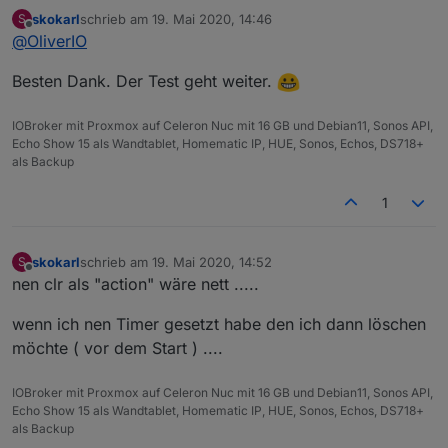
skokarl
schrieb am
19. Mai 2020, 14:46
S
der anzeige´fehler im configurationsdialog für
zuletzt editiert von
Offline
@
OliverIO
einen timer wurde behoben
ein Problem mit dem default template für das
Besten Dank. Der Test geht weiter.
widget countdown plain wurde behoben
icons für die beiden widgets wurden
hinzugefügt
IOBroker mit Proxmox auf Celeron Nuc mit 16 GB und Debian11, Sonos API,
die Berechnung der Kreise in countdown circle
Echo Show 15 als Wandtablet, Homematic IP, HUE, Sonos, Echos, DS718+
wurden bei 0 werten korrigiert
als Backup
die javascript intervals wurden im edit mode
entfernt, da sie die anpassung und speicherung
1
von konfigurationswerten verhinderte.
skokarl
schrieb am
19. Mai 2020, 14:52
S
zuletzt editiert von
Offline
nen clr als "action" wäre nett .....
wenn ich nen Timer gesetzt habe den ich dann löschen
möchte ( vor dem Start ) ....
IOBroker mit Proxmox auf Celeron Nuc mit 16 GB und Debian11, Sonos API,
Echo Show 15 als Wandtablet, Homematic IP, HUE, Sonos, Echos, DS718+
als Backup