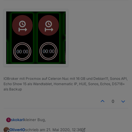
IOBroker mit Proxmox auf Celeron Nuc mit 16 GB und Debian11, Sonos API,
Echo Show 15 als Wandtablet, Homematic IP, HUE, Sonos, Echos, DS718+
als Backup
0
kleiner Bug,
skokarl
S
OliverIO
schrieb am
21. Mai 2020, 12:36
Beim Start wird eine Sek aufaddiert, und vermutlich