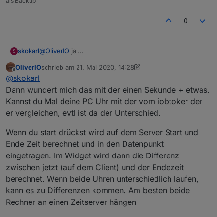
als Backup
0
skokarl
@
OliverIO
ja,
S
180000 steht drin
OliverIO
schrieb am
21. Mai 2020, 14:28
zuletzt editiert von OliverIO
Offline
@
skokarl
Dann wundert mich das mit der einen Sekunde + etwas.
Kannst du Mal deine PC Uhr mit der vom iobtoker der
er vergleichen, evtl ist da der Unterschied.
Wenn du start drückst wird auf dem Server Start und
Ende Zeit berechnet und in den Datenpunkt
eingetragen. Im Widget wird dann die Differenz
zwischen jetzt (auf dem Client) und der Endezeit
berechnet. Wenn beide Uhren unterschiedlich laufen,
kann es zu Differenzen kommen. Am besten beide
Rechner an einen Zeitserver hängen