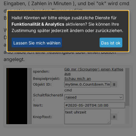
Eingaben, ( Zahlen in Minuten ), und bei "ok" wird cmd
des entsprechenden Timers gefüllt.
Hallo! Könnten wir bitte einige zusätzliche Dienste für
Bei "clr" wird cmd wieder genullt. Funktioniert !
Funktionalität & Analytics
aktivieren? Sie können Ihre
Was nicht funktioniert :
Zustimmung später jederzeit ändern oder zurückziehen.
Die Tastatur soll später auch Eingaben zu Uhrzeiten
Lassen Sie mich wählen
Das ist ok
annehmen können,
also habe ich eine Testeingabe über einen Button
angelegt.