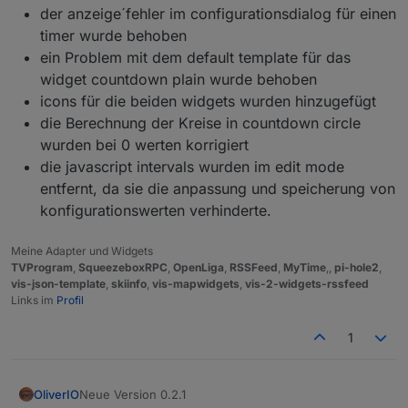
der anzeige´fehler im configurationsdialog für einen
timer wurde behoben
ein Problem mit dem default template für das
widget countdown plain wurde behoben
icons für die beiden widgets wurden hinzugefügt
die Berechnung der Kreise in countdown circle
wurden bei 0 werten korrigiert
die javascript intervals wurden im edit mode
entfernt, da sie die anpassung und speicherung von
konfigurationswerten verhinderte.
Meine Adapter und Widgets
TVProgram
,
SqueezeboxRPC
,
OpenLiga
,
RSSFeed
,
MyTime
,,
pi-hole2
,
vis-json-template
,
skiinfo
,
vis-mapwidgets
,
vis-2-widgets-rssfeed
Links im
Profil
1
Neue Version 0.2.1
OliverIO