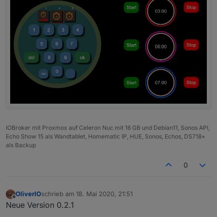
IOBroker mit Proxmox auf Celeron Nuc mit 16 GB und Debian11, Sonos API,
Echo Show 15 als Wandtablet, Homematic IP, HUE, Sonos, Echos, DS718+
als Backup
0
OliverIO
schrieb am
18. Mai 2020, 21:51
zuletzt editiert von
Offline
Neue Version 0.2.1