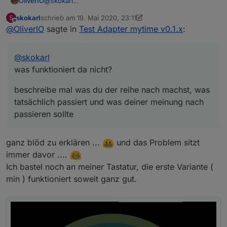
@
skokarl
OliverIO
was funktioniert da nicht?
skokarl
schrieb am
19. Mai 2020, 23:11
S
beschreibe mal was du der reihe nach machst, was
zuletzt editiert von skokarl
Offline
@
OliverIO
sagte in
Test Adapter mytime v0.1.x
:
tatsächlich passiert und was deiner meinung nach
passieren sollte
@
skokarl
was funktioniert da nicht?
beschreibe mal was du der reihe nach machst, was
tatsächlich passiert und was deiner meinung nach
passieren sollte
ganz blöd zu erklären ...
und das Problem sitzt
immer davor ....
Ich bastel noch an meiner Tastatur, die erste Variante (
min ) funktioniert soweit ganz gut.