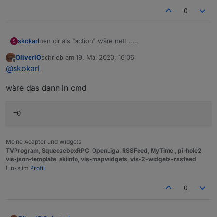
0
nen clr als "action" wäre nett .....
skokarl
S
OliverIO
schrieb am
19. Mai 2020, 16:06
wenn ich nen Timer gesetzt habe den ich dann
zuletzt editiert von
Offline
@
skokarl
löschen möchte ( vor dem Start ) ....
wäre das dann in cmd
Meine Adapter und Widgets
TVProgram
,
SqueezeboxRPC
,
OpenLiga
,
RSSFeed
,
MyTime
,,
pi-hole2
,
vis-json-template
,
skiinfo
,
vis-mapwidgets
,
vis-2-widgets-rssfeed
Links im
Profil
0