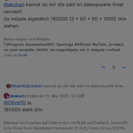
zuletzt editiert von OliverIO
Offline
@
skokarl
kannst du mir die zahl im datenpunkte timer
deshalb ist auch ein Start mit 0 möglich.
nennen?
da müsste eigentlich 180000 (3 * 60 * 60 * 1000) drin
stehen.
Meine Adapter und Widgets
TVProgram
,
SqueezeboxRPC
,
OpenLiga
,
RSSFeed
,
MyTime
,,
pi-hole2
,
vis-json-template
,
skiinfo
,
vis-mapwidgets
,
vis-2-widgets-rssfeed
Links im
Profil
0
OliverIO
@
skokarl
kannst du mir die zahl im datenpunkte timer
nennen?
skokarl
schrieb am
21. Mai 2020, 13:32
S
da müsste eigentlich 180000 (3 * 60 * 60 * 1000) drin
zuletzt editiert von skokarl
Offline
@
OliverIO
ja,
stehen.
180000 steht drin
IOBroker mit Proxmox auf Celeron Nuc mit 16 GB und Debian11, Sonos API,
Echo Show 15 als Wandtablet, Homematic IP, HUE, Sonos, Echos, DS718+