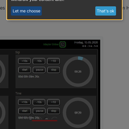
es Richtig angezeigt. Wenn er gestoppt wird sieht man im H
Let me choose
That's ok