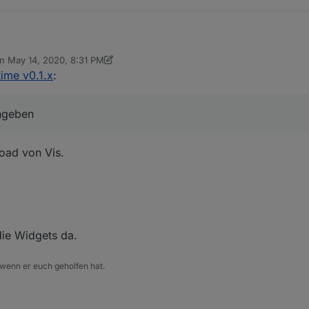
ime eingeben
on
May 14, 2020, 8:31 PM
ted by sigi234
May 14, 2020, 10:55 PM
ime v0.1.x
:
ingeben
oad von Vis.
die Widgets da.
 wenn er euch geholfen hat.