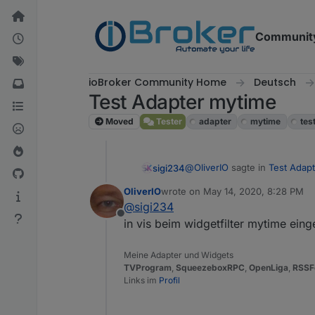
Skip to content
Communit
ioBroker Community Home
Deutsch
Test Adapter mytime
Moved
Tester
adapter
mytime
tes
@
OliverIO
sagte in
Test Adapt
sigi234
OliverIO
wrote on
May 14, 2020, 8:28 PM
last edited by
@
sigi234
Countdown Circle (Ein Rin
Offline
in vis beim widgetfilter mytime ein
WO?
Meine Adapter und Widgets
TVProgram
,
SqueezeboxRPC
,
OpenLiga
,
RSSF
Links im
Profil