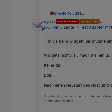
OliverIO
@
sigi234
in vis beim widgetfilter myt
sigi234
wrote 
FORUM TESTING
MOST ACTIVE
last edi
@
OliverIO
sagte in
Test Adapter myt
Online
in vis beim widgetfilter mytime e
Widgets nicht da , mach mal ein uol
Keine da?
Edit:
Nach einen Neustart des Host sind 
Bitte benutzt das Voting rechts unten im Beitrag
Immer Daten sichern!