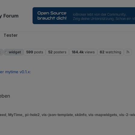
y Forum
Tester
t
widget
599
posts
52
posters
184.4k
views
62
watching
er mytime v0.1.x
:
g oder Kreis, der gemäß des Countdowns entsprechend abläuft.
geben
eed
,
MyTime
,,
pi-hole2
,
vis-json-template
,
skiinfo
,
vis-mapwidgets
,
vis-2-wi