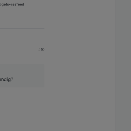
dgets-rssfeed
#10
endig?