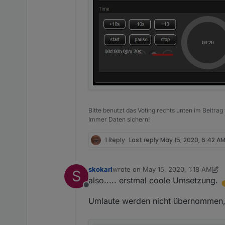
Bitte benutzt das Voting rechts unten im Beitrag
Immer Daten sichern!
1 Reply
Last reply
May 15, 2020, 6:42 A
skokarl
wrote on
May 15, 2020, 1:18 AM
S
last edited by skokarl
May 15, 2020,
also..... erstmal coole Umsetzung.
Offline
Umlaute werden nicht übernommen, 