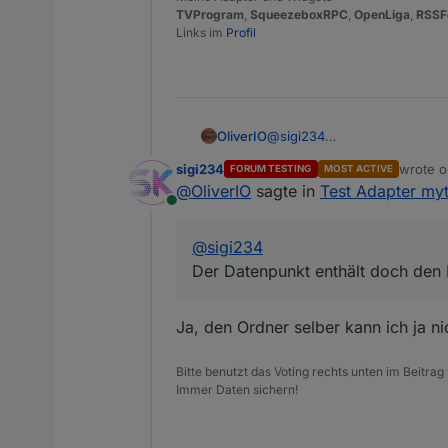
TVProgram
,
SqueezeboxRPC
Ich freue mich über reges t
,
OpenLiga
,
RSSF
Links im
Profil
Fehler können hier, aber auc
gemeldet werden.
OliverIO
@
sigi234
Der Datenpunkt enthält doch
sigi234
wrote 
FORUM TESTING
MOST ACTIVE
last edi
@
OliverIO
sagte in
Test Adapter myt
Online
@
sigi234
Der Datenpunkt enthält doch den 
Ja, den Ordner selber kann ich ja nic
Bitte benutzt das Voting rechts unten im Beitrag
Immer Daten sichern!