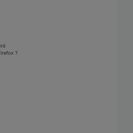
ird
irefox ?