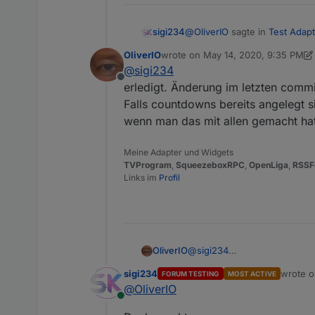
@
OliverIO
sagte in
Test Adapt
sigi234
OliverIO
wrote on
May 14, 2020, 9:35 PM
last edited by OliverIO
May 14, 2020
@
sigi234
@
sigi234
Offline
Der Datenpunkt enthält do
erledigt. Änderung im letzten commi
Ja, den Ordner selber kann ich
Falls countdowns bereits angelegt s
wenn man das mit allen gemacht hat
Meine Adapter und Widgets
TVProgram
,
SqueezeboxRPC
,
OpenLiga
,
RSSF
Links im
Profil
OliverIO
@
sigi234
erledigt. Änderung im letzte
sigi234
wrote 
FORUM TESTING
MOST ACTIVE
Falls countdowns bereits ang
last edi
@
OliverIO
wenn man das mit allen gema
Online