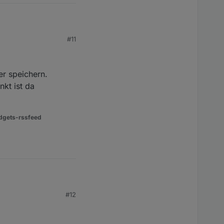
#11
?
er speichern.
kt ist da
dgets-rssfeed
#12
eichern.
t da