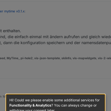
er mytime v0.1.x
:
, 11:37 PM
ch den Namen. Ist dann noch ein separater Datenpunkt dafür notwendig
t enthalten.
 ja nicht visualisieren.
ind, die einfach einmal mit ändern aufrufen und gleich wied
, dann die konfiguration speichern und der namensdatenpun
eed
,
MyTime
,,
pi-hole2
,
vis-json-template
,
skiinfo
,
vis-mapwidgets
,
vis-2-wi
n commit enthalten.
on
May 14, 2020, 10:39 PM
elegt sind, die einfach einmal mit ändern aufrufen und gleich wieder sp
ted by sigi234
May 15, 2020, 12:40 AM
Hi! Could we please enable some additional services for
cht hat, dann die konfiguration speichern und der namensdatenpunkt is
Functionality & Analytics
? You can always change or
withdraw your consent later.