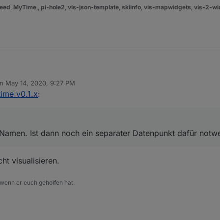
esten und Vorschlag von Erweiterungen.
eed
,
MyTime
,,
pi-hole2
,
vis-json-template
,
skiinfo
,
vis-mapwidgets
,
vis-2-wi
h auf github
https://github.com/oweitman/ioBroker.mytime
 den Namen. Ist dann noch ein separater Datenpunkt dafür notwendig?
on
May 14, 2020, 9:27 PM
ted by
ime v0.1.x
:
Namen. Ist dann noch ein separater Datenpunkt dafür notw
ht visualisieren.
 wenn er euch geholfen hat.