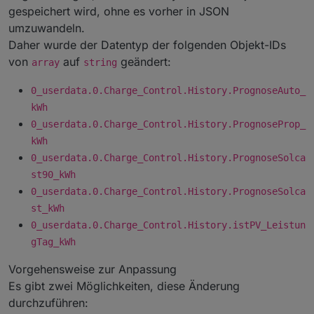
gespeichert wird, ohne es vorher in JSON
umzuwandeln.
Daher wurde der Datentyp der folgenden Objekt-IDs
von
auf
geändert:
array
string
0_userdata.0.Charge_Control.History.PrognoseAuto_
kWh
0_userdata.0.Charge_Control.History.PrognoseProp_
kWh
0_userdata.0.Charge_Control.History.PrognoseSolca
st90_kWh
0_userdata.0.Charge_Control.History.PrognoseSolca
st_kWh
0_userdata.0.Charge_Control.History.istPV_Leistun
gTag_kWh
Vorgehensweise zur Anpassung
Es gibt zwei Möglichkeiten, diese Änderung
durchzuführen: