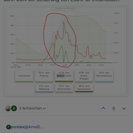
A
2 Antworten
0
@
ArnoD
psrelax
P
Ich habe jetzt doch noch etwas zu der EVCC Änderung