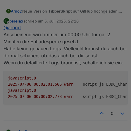
    host: ***.***.***.*** 		
currency:
EUR
# three letter ISO-4217 currency cod
    port: 5033

grid:
Neue Version
TibberSkript
auf GitHub hochgeladen.
ArnoD
A
    user: *************** 				
# either static grid price (or price zones)
Version:
1.3.17
    password: ***********            	# Passw
type:
template
psrelax
schrieb am
5. Juli 2025, 22:26
P
Änderungen:
Durch Ändern der Objekt-ID
zuletzt editiert von
    key: ****************              	# Passw
Offline
template:
tibber
@
arnod
0_userdata.0.Charge_Control.History.Pro
  - name: e3dc-battery

token:
"****************************"
# Access T
gnoseAuto_kWh
auf String,
ab der Charge-
Anscheinend wird immer um 00:00 Uhr für ca. 2
    type: template

feedin:
Control Version 1.5.17
muss auch das Tibber Skript
    template: e3dc-rscp

Minuten die Entladesperre gesetzt.
type:
fixed
angepasst werden.
    usage: battery

Habe keine genauen Logs. Vielleicht kannst du auch bei
price:
0.11
# EUR/kWh
    host: ***.***.***.*** 		
dir mal schauen, ob das auch bei dir so ist.
co2:
    port: 5033

Wenn du detaillierte Logs brauchst, schalte ich sie ein.
    user: *************** 				
# co2 tariff provides co2 intensity forecast and
    password: ***********            	# Passw
# type: template
    key: ****************              	# Passw
# template: grünstromindex # GrünStromIndex (Ger
javascript.0
# zip: <zip>
2025-07-06 00:02:01.506	
warn
script.js.E3DC_Charg
chargers:

# see: https://docs.evcc.io/en/docs/tariffs#co-f
  - name: EasyConnect

javascript.0
solar:
    type: template

2025-07-06 00:00:02.778	
warn
script.js.E3DC_Charg
-
type:
template
    template: phoenix-ev-eth

template:
solcast
    modbus: tcpip

site:
****************
    id: 255

0
    host: ***.***.***.*** 			
token:
********************************
# Solc
    port: 502

interval:
6h
# optional
-
type:
template