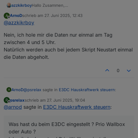
azzkikrboy
Hallo Zusammen,
seit gestern habe ich den Solcast Fehler 429, also
ArnoD
schrieb am
27. Juni 2025, 12:43
A
zu viele Anfragen.
zuletzt editiert von
Offline
@
azzkikrboy
Auf der Webseite habe ich nun gesehen, dass von
50 API calls auf 10 pro Tag reduziert worden ist.
Nein, ich hole mir die Daten nur einmal am Tag
@
ArnoD
: muss das Script angepasst werden ?
zwischen 4 und 5 Uhr.
Natürlich werden auch bei jedem Skript Neustart einmal
die Daten abgeholt.
0
@
psrelax
sagte in
E3DC Hauskraftwerk steuern
:
ArnoD
A
psrelax
schrieb am
27. Juni 2025, 19:04
P
zuletzt editiert von
Offline
@
arnod
sagte in
Machst du keinen Unterschied, ob PV
E3DC Hauskraftwerk steuern
:
Überschussladen oder Schnell laden angewählt
Nein, aktuell schalte ich CC aus sobald die Wallbox das
ist?
laden beginnt.
Was hast du beim E3DC eingestellt ? Prio Wallbox
Bin aber gerade am Testen wann ich beides laufen
oder Auto ?
Im Screenshot ist es zu sehen, dass mit dem
lassen kann ohne das es zu Problemen kommt.