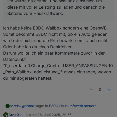
Ich würde da erstmal Prio Wallbox einstellen um
Anfang der Auto-Ladung auch der Speicher
Was hast du beim E3DC eingestellt ? Prio Wallbox oder
geladen wurde. Das hat dann wohl die Steuerung
diese mit voller Leistung zu laden und danach die
Auto ?
von E3DC so entschieden.
Batterie vom Hauskraftwerk.
Ich würde da erstmal Prio Wallbox einstellen um diese
mit voller Leistung zu laden und danach die Batterie
vom Hauskraftwerk.
Ich habe keine E3DC Wallbox sondern eine OpenWB.
Somit bekommt E3DC nicht mit, ob ein Auto geladen
wird oder nicht und die Prio bewirkt somit auch nichts.
Oder habe ich da einen Denkfehler.
Darum wollte ich ein paar Kommentare zuvor in den
Datenpunkt
"0_userdata.0.Charge_Control.USER_ANPASSUNGEN.10
_Path_WallboxLadeLeistung_1" etwas eintragen, wovon
du mir abgeraten hattest.
0
@
arnod
sagte in
E3DC Hauskraftwerk steuern
:
psrelax
P
ArnoD
schrieb am
28. Juni 2025, 20:56
A
zuletzt editiert von