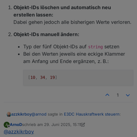
Objekt-IDs löschen und automatisch neu
erstellen lassen:
Dabei gehen jedoch alle bisherigen Werte verloren.
Objekt-IDs manuell ändern:
Typ der fünf Objekt-IDs auf
setzen
string
Bei den Werten jeweils eine eckige Klammer
am Anfang und Ende ergänzen, z. B.:
[
10
,
34
,
19
]
1
@
arnod
sagte in
E3DC Hauskraftwerk steuern
:
azzkikrboy
ArnoD
schrieb am
29. Juni 2025, 15:11
A
zuletzt editiert von ArnoD
Offline
@
azzkikrboy
Das Wallbox Script wird hier auch nicht mehr
weiter optimiert, da evcc das besser kann und