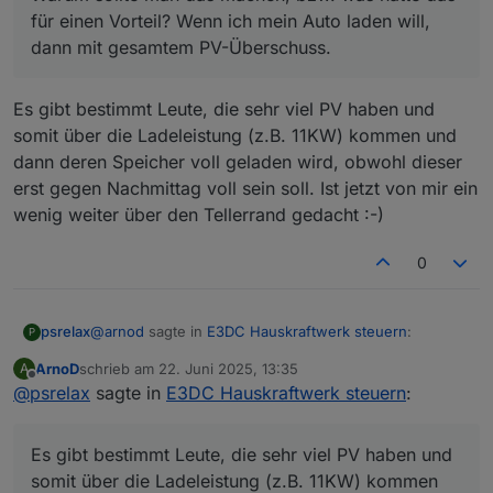
für einen Vorteil? Wenn ich mein Auto laden will,
dann mit gesamtem PV-Überschuss.
Es gibt bestimmt Leute, die sehr viel PV haben und
somit über die Ladeleistung (z.B. 11KW) kommen und
dann deren Speicher voll geladen wird, obwohl dieser
erst gegen Nachmittag voll sein soll. Ist jetzt von mir ein
wenig weiter über den Tellerrand gedacht :-)
0
@
arnod
sagte in
E3DC Hauskraftwerk steuern
:
psrelax
P
ArnoD
schrieb am
22. Juni 2025, 13:35
A
zuletzt editiert von
Offline
@
psrelax
sagte in
Das ist auch nicht mit dieser Version eingeführt
E3DC Hauskraftwerk steuern
:
worden und dieser Pfad zu den Leistungswerten
Ok, hatte ich noch nicht gesehen. Ich habe eine
soll auch nur eingetragen werden, wenn die
OpenWB Wallbox. Diese wird auch nicht von E3DC
Es gibt bestimmt Leute, die sehr viel PV haben und
Wollbox nicht von E3DC gesteuert wird bzw. die
gesteuert und somit ist der Verbrauch im
Leistungswerte Wallbox im Hausverbrauch
somit über die Ladeleistung (z.B. 11KW) kommen
Warum sollte man das machen, bzw. was hätte
Hausverbrauch enthalten. Ich habe den Datenpunkt