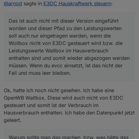
Offline
@
arnod
sagte in
0_userdata.0.Charge_Control.USER_ANPASSUNGE
E3DC Hauskraftwerk steuern
:
N.10_Path_WallboxLadeLeistung_1 hast du oben
Das ist auch nicht mit dieser Version eingeführt worden
nicht beschrieben.
und dieser Pfad zu den Leistungswerten soll auch nur
Das ist auch nicht mit dieser Version eingeführt
Ich hab hier folgendes eingetragen:
eingetragen werden, wenn die Wollbox nicht von E3DC
evcc.0.loadpoint.1.status.chargePower
worden und dieser Pfad zu den Leistungswerten
Für mich heißt das, wenn EVCC lädt, wird die
gesteuert wird bzw. die Leistungswerte Wallbox im
soll auch nur eingetragen werden, wenn die
Ladesteuerung von ChargeControl abgeschalten.
Hausverbrauch enthalten sind und somit wieder
Warum sollte man das machen, bzw. was hätte das für
Was ist, wenn ich nur mit 3000W das Auto lade
Wollbox nicht von E3DC gesteuert wird bzw. die
abgezogen werden müssen. Wenn du evcc einsetzt, ist
einen Vorteil? Wenn ich mein Auto laden will, dann mit
und 5000W von PV übrig sind? Wird dann der
das nicht der Fall und muss leer bleiben.
Leistungswerte Wallbox im Hausverbrauch
gesamtem PV-Überschuss.
Speicher voll gepumpt, da ja die ChargeControl
enthalten sind und somit wieder abgezogen werden
Ladelogik des Speichers aus ist? Wenn ja, ist das
müssen. Wenn du evcc einsetzt, ist das nicht der
glaube ich nicht so ganz gut.
Fall und muss leer bleiben.
Ok, hatte ich noch nicht gesehen. Ich habe eine
OpenWB Wallbox. Diese wird auch nicht von E3DC
gesteuert und somit ist der Verbrauch im
Hausverbrauch enthalten. Ich habe den Datenpunkt jetzt
geleert.
Warum sollte man das machen, bzw. was hätte das