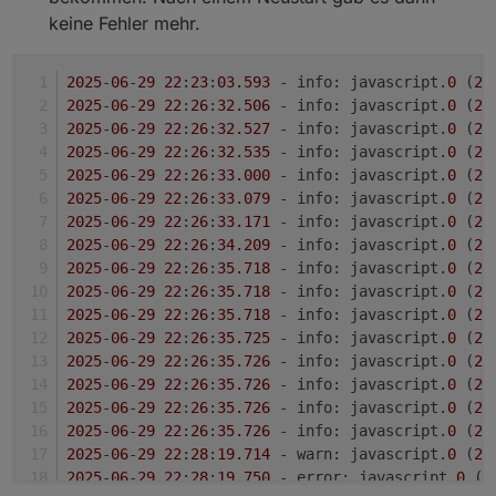
type:
template
keine Fehler mehr.
template:
e3dc-rscp
usage:
pv
host:
***.***.***.***
2025
-
06
-
29
22
:
23
:
03.593
 - info: javascript.
0
 (
25
port:
5033
2025
-
06
-
29
22
:
26
:
32.506
 - info: javascript.
0
 (
25
user:
***************
2025
-
06
-
29
22
:
26
:
32.527
 - info: javascript.
0
 (
25
password:
***********
# Passwort E
2025
-
06
-
29
22
:
26
:
32.535
 - info: javascript.
0
 (
25
key:
****************
# Passwort R
2025
-
06
-
29
22
:
26
:
33.000
 - info: javascript.
0
 (
25
-
name:
e3dc-battery
2025
-
06
-
29
22
:
26
:
33.079
 - info: javascript.
0
 (
25
type:
template
2025
-
06
-
29
22
:
26
:
33.171
 - info: javascript.
0
 (
25
template:
e3dc-rscp
2025
-
06
-
29
22
:
26
:
34.209
 - info: javascript.
0
 (
25
usage:
battery
2025
-
06
-
29
22
:
26
:
35.718
 - info: javascript.
0
 (
25
host:
***.***.***.***
2025
-
06
-
29
22
:
26
:
35.718
 - info: javascript.
0
 (
25
port:
5033
2025
-
06
-
29
22
:
26
:
35.718
 - info: javascript.
0
 (
25
user:
***************
2025
-
06
-
29
22
:
26
:
35.725
 - info: javascript.
0
 (
25
password:
***********
# Passwort E
2025
-
06
-
29
22
:
26
:
35.726
 - info: javascript.
0
 (
25
key:
****************
# Passwort R
2025
-
06
-
29
22
:
26
:
35.726
 - info: javascript.
0
 (
25
2025
-
06
-
29
22
:
26
:
35.726
 - info: javascript.
0
 (
25
chargers:
2025
-
06
-
29
22
:
26
:
35.726
 - info: javascript.
0
 (
25
-
name:
EasyConnect
2025
-
06
-
29
22
:
28
:
19.714
 - warn: javascript.
0
 (
25
type:
template
2025
-
06
-
29
22
:
28
:
19.750
 - error: javascript.
0
 (
2
template:
phoenix-ev-eth