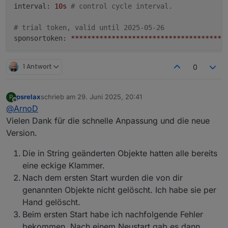
interval:
10s
# control cycle interval.
# trial token, valid until 2025-05-26
sponsortoken:
*************************************
modbusproxy:
1 Antwort
0
-
port:
502
# Port modbusproxy
uri:
***.***.***.***:502
# IP
readonly:
true
# Schreibzugriffe blockieren
psrelax
schrieb am
29. Juni 2025, 20:41
P
zuletzt editiert von
Offline
@
ArnoD
meters:
Vielen Dank für die schnelle Anpassung und die neue
-
name:
e3dc-grid
Version.
type:
template
template:
e3dc-rscp
Die in String geänderten Objekte hatten alle bereits
usage:
grid
eine eckige Klammer.
host:
***.***.***.***
Nach dem ersten Start wurden die von dir
port:
5033
user:
***************
genannten Objekte nicht gelöscht. Ich habe sie per
password:
***********
# Passwort E
Hand gelöscht.
key:
****************
# Passwort R
Beim ersten Start habe ich nachfolgende Fehler
-
name:
e3dc-pv
bekommen. Nach einem Neustart gab es dann