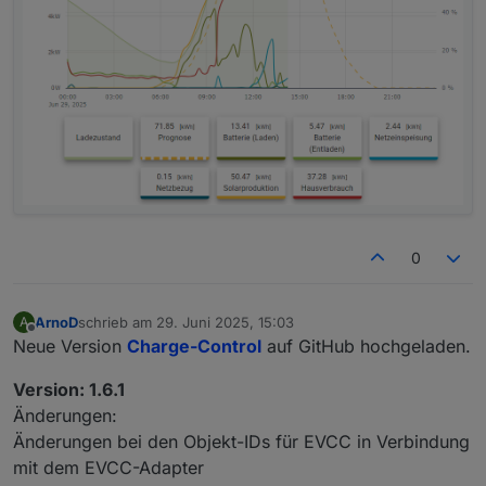
0
ArnoD
schrieb am
29. Juni 2025, 15:03
A
zuletzt editiert von
Offline
Neue Version
Charge-Control
auf GitHub hochgeladen.
Version: 1.6.1
Änderungen:
Änderungen bei den Objekt-IDs für EVCC in Verbindung
mit dem EVCC-Adapter