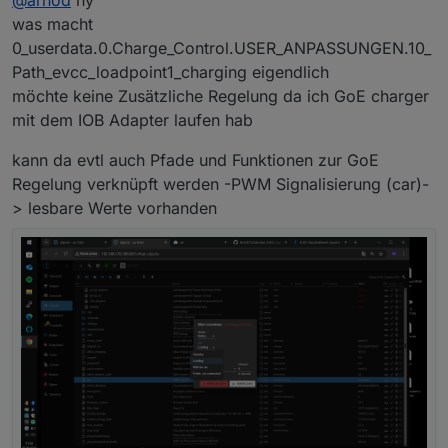
@
arnod
hy
somit über die Ladeleistung (z.B. 11KW) kommen
was macht
Dann warten wir mal bis sich der erste meldet
und dann deren Speicher voll geladen wird,
0_userdata.0.Charge_Control.USER_ANPASSUNGEN.10_
Nein, es ist aktuell einfach nicht möglich beide
obwohl dieser erst gegen Nachmittag voll sein soll.
Path_evcc_loadpoint1_charging eigendlich
Regelungen laufen zu lassen, ohne dass sich diese
Ist jetzt von mir ein wenig weiter über den
gegenseitig beeinflussen.
Tellerrand gedacht
möchte keine Zusätzliche Regelung da ich GoE charger
Es müssten auf beiden Seiten evcc und Charge-Control
mit dem IOB Adapter laufen hab
Anpassungen vorgenommen werden, um das so
umzusetzen.
kann da evtl auch Pfade und Funktionen zur GoE
Regelung verknüpft werden -PWM Signalisierung (car)-
> lesbare Werte vorhanden