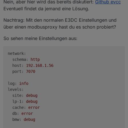
Nein, aber hier wird das bereits diskutiert:
Github evcc
Hallo,
ständig weiter entwickelt wird.
Eventuell findet da jemand eine Lösung.
ich habe mir EVCC auch mal angeschaut. Sieht
ganz gut aus.
Allerdings wird meine Wallbox (Multiconnect II)
Nachtrag: Mit den normalen E3DC Einstellungen und
nicht direkt unterstützt. Zumindest finde ich nix
dazu :-(
über einen modbusproxy hast du es schon probiert?
Hat das hier schon jemand am laufen?
So sehen meine Einstellungen aus:
network:
schema:
http
host:
192.168
.1
.56
port:
7070
log:
info
levels:
site:
debug
lp-1:
debug
cache:
error
db:
error
bmw:
debug