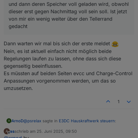
enthalten sind und somit wieder abgezogen
und dann deren Speicher voll geladen wird, obwohl
das für einen Vorteil? Wenn ich mein Auto laden
jetzt geleert.
werden müssen. Wenn du evcc einsetzt, ist das
Es gibt bestimmt Leute, die sehr viel PV haben und
will, dann mit gesamtem PV-Überschuss.
dieser erst gegen Nachmittag voll sein soll. Ist jetzt
nicht der Fall und muss leer bleiben.
somit über die Ladeleistung (z.B. 11KW) kommen und
von mir ein wenig weiter über den Tellerrand
dann deren Speicher voll geladen wird, obwohl dieser
gedacht
erst gegen Nachmittag voll sein soll. Ist jetzt von mir
ein wenig weiter über den Tellerrand gedacht :-)
Dann warten wir mal bis sich der erste meldet
Nein, es ist aktuell einfach nicht möglich beide
Regelungen laufen zu lassen, ohne dass sich diese
gegenseitig beeinflussen.
Es müssten auf beiden Seiten evcc und Charge-Control
Anpassungen vorgenommen werden, um das so
umzusetzen.
1
@
psrelax
sagte in
E3DC Hauskraftwerk steuern
:
ArnoD
A
as
schrieb am
25. Juni 2025, 09:50
A
zuletzt editiert von
Offline
Es gibt bestimmt Leute, die sehr viel PV haben und