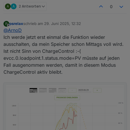
Neue Objekt-ID für das Tibber-Skript, um Pfad und
A
A
2 Antworten
0
Instanz eintragen zu können:
0_userdata.0.Charge_Control.USER_AN
PASSUNGEN.10_ScriptTibber_Path
psrelax
schrieb am
29. Juni 2025, 12:32
P
zuletzt editiert von
Offline
Die Laderegelung
Charge-Control
wird mit dieser
@
ArnoD
Version automatisch deaktiviert, wenn das
Ich werde jetzt erst einmal die Funktion wieder
Batterie-Training aktiv ist.
ausschalten, da mein Speicher schon Mittags voll wird.
Neue Objekt-ID
Ist nicht Sinn von ChargeControl :-(
0_userdata.0.Charge_Control.USER_ANPASS
evcc.0.loadpoint.1.status.mode=PV müsste auf jeden
UNGEN.10_Discharge_Start_Power
, um die
Fall ausgenommen werden, damit in diesem Modus
untere Entladeschwelle in Watt (E3DC)
ChargeControl aktiv bleibt.
festzulegen. Dieser Wert wird dann vom Skript als
Standardwert verwendet. So kann dieser Wert
wieder individuell angepasst werden.
Kleinere Optimierungen am Code und an der
Laderegelung durchgeführt.