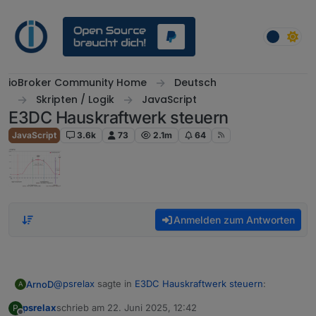
Weiter zum Inhalt
ioBroker Community Home
Deutsch
Skripten / Logik
JavaScript
E3DC Hauskraftwerk steuern
JavaScript
3.6k
73
2.1m
64
Anmelden zum Antworten
@
psrelax
sagte in
E3DC Hauskraftwerk steuern
:
ArnoD
A
psrelax
schrieb am
22. Juni 2025, 12:42
P
zuletzt editiert von