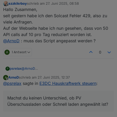
azzkikrboy
schrieb am
27. Juni 2025, 08:58
:-)
Heute wurde mein Auto per PV Überschuss geladen.
zuletzt editiert von
Offline
Hallo Zusammen,
Leider wurde mein Akku vom Speicher zeitgleich
geladen und bereits Mittag voll.
seit gestern habe ich den Solcast Fehler 429, also zu
Machst du keinen Unterschied, ob PV
viele Anfragen.
Überschussladen oder Schnell laden angewählt ist?
Auf der Webseite habe ich nun gesehen, dass von 50
Leider habe ich keine Logs. Muss ich erst wieder
API calls auf 10 pro Tag reduziert worden ist.
aktivieren.
Im Screenshot ist es zu sehen, dass mit dem Anfang
@
ArnoD
: muss das Script angepasst werden ?
der Auto-Ladung auch der Speicher geladen wurde.
Das hat dann wohl die Steuerung von E3DC so
A
1 Antwort
0
entschieden.
@
ArnoD
psrelax
P
Ich habe jetzt doch noch etwas zu der EVCC Änderung
ArnoD
schrieb am
27. Juni 2025, 12:37
A
:-)
Heute wurde mein Auto per PV Überschuss geladen.
zuletzt editiert von
Offline
@
psrelax
sagte in
E3DC Hauskraftwerk steuern
:
Leider wurde mein Akku vom Speicher zeitgleich
geladen und bereits Mittag voll.
Machst du keinen Unterschied, ob PV
Machst du keinen Unterschied, ob PV
Überschussladen oder Schnell laden angewählt ist?
Leider habe ich keine Logs. Muss ich erst wieder
Überschussladen oder Schnell laden angewählt ist?
aktivieren.
Im Screenshot ist es zu sehen, dass mit dem Anfang