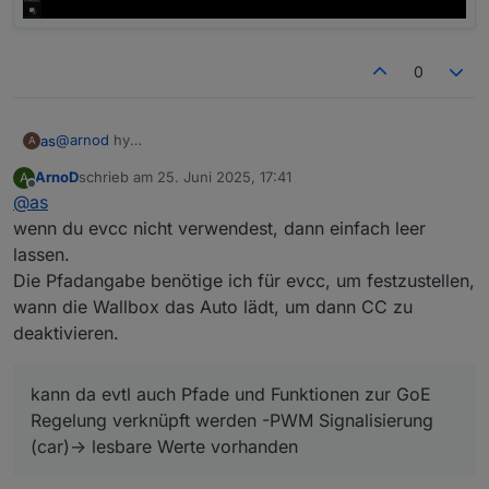
0
@
arnod
hy
as
A
was macht
ArnoD
schrieb am
25. Juni 2025, 17:41
A
0_userdata.0.Charge_Control.USER_ANPASSUNGEN.10_Path_
kann da evtl auch Pfade und Funktionen zur GoE Regelung
zuletzt editiert von
Offline
@
as
evcc_loadpoint1_charging eigendlich
verknüpft werden -PWM Signalisierung (car)-> lesbare
möchte keine Zusätzliche Regelung da ich GoE charger mit
Werte vorhanden
wenn du evcc nicht verwendest, dann einfach leer
dem IOB Adapter laufen hab
lassen.
Die Pfadangabe benötige ich für evcc, um festzustellen,
wann die Wallbox das Auto lädt, um dann CC zu
deaktivieren.
kann da evtl auch Pfade und Funktionen zur GoE
Regelung verknüpft werden -PWM Signalisierung
(car)-> lesbare Werte vorhanden