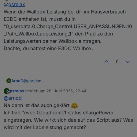
Offline
@
psrelax
Was hast du beim E3DC eingestellt ? Prio Wallbox
oder Auto ?
Wenn die Wallbox Leistung bei dir im Hausverbrauch
Ich habe keine E3DC Wallbox sondern eine OpenWB.
Ich würde da erstmal Prio Wallbox einstellen um
E3DC enthalten ist, musst du in
Somit bekommt E3DC nicht mit, ob ein Auto geladen
diese mit voller Leistung zu laden und danach die
"0_userdata.0.Charge_Control.USER_ANPASSUNGEN.10
wird oder nicht und die Prio bewirkt somit auch nichts.
Batterie vom Hauskraftwerk.
Oder habe ich da einen Denkfehler.
_Path_WallboxLadeLeistung_1" den Pfad zu den
Darum wollte ich ein paar Kommentare zuvor in den
Leistungswerten deiner Wallbox eintragen.
Datenpunkt
Dachte, du hättest eine E3DC Wallbox.
"0_userdata.0.Charge_Control.USER_ANPASSUNGEN.10
_Path_WallboxLadeLeistung_1" etwas eintragen, wovon
du mir abgeraten hattest.
0
ArnoD
@
psrelax
A
Wenn die Wallbox Leistung bei dir im Hausverbrauch
psrelax
schrieb am
28. Juni 2025, 22:44
P
E3DC enthalten ist, musst du in
zuletzt editiert von
Offline
@
arnod
"0_userdata.0.Charge_Control.USER_ANPASSUNGEN.10_
Path_WallboxLadeLeistung_1" den Pfad zu den
Na dann ist das auch geklärt
Leistungswerten deiner Wallbox eintragen.
Ich hab "evcc.0.loadpoint.1.status.chargePower"
Dachte, du hättest eine E3DC Wallbox.
eingetragen. Wie wirkt sich das auf das Script aus? Was
wird mit der Ladeleistung gemacht?