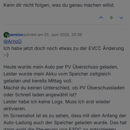
Kann dir nicht folgen, was du genau machen willst.
0
psrelax
schrieb am
25. Juni 2025, 20:39
P
zuletzt editiert von
Offline
@
ArnoD
Ich habe jetzt doch noch etwas zu der EVCC Änderung
:-)
Heute wurde mein Auto per PV Überschuss geladen.
Leider wurde mein Akku vom Speicher zeitgleich
geladen und bereits Mittag voll.
Machst du keinen Unterschied, ob PV Überschussladen
oder Schnell laden angewählt ist?
Leider habe ich keine Logs. Muss ich erst wieder
aktivieren.
Im Screenshot ist es zu sehen, dass mit dem Anfang der
Auto-Ladung auch der Speicher geladen wurde. Das hat
dann wohl die Steuerung von E3DC so entschieden.