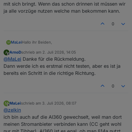
mit sich bringt. Wenn das schon drinnen ist müssen wir
ja alle vorzüge nutzen welche man bekommen kann.
0
Hallo ihr Beiden,
MaLei
M
ArnoD
schrieb am
2. Juli 2026, 14:05
A
ich nutze die AI360, wenn ihr das meint, jetzt seit zwei,
zuletzt editiert von
Offline
@
MaLei
Danke für die Rückmeldung.
drei Monaten. Funktioniert in der Praxis gut bis sehr gut.
Es wird aber offenbar ein anderer Ansatz als bei
Dann werde ich es erstmal nicht testen, aber es ist ja
ChargeControl verfolgt. Es steht scheinbar die
bereits ein Schritt in die richtige Richtung.
Netzdienlichkeit weit oben. Z. Z. wird die Batterieladung
morgens i. d. R. gesperrt bzw. reduziert und erst ab
0
Mittag/Nachmittag geladen (scheinbar in Abhängigkeit
der prognostizierten Rest-PV-Erzeugung). Es wird,
anderes als bei ChargeControl, kein Wert auf
MaLei
schrieb am
3. Juli 2026, 08:07
M
gleichmäßiges Laden mit möglichst geringer Leistung
zuletzt editiert von
Offline
@
zelkin
gelegt.
Wie bei allen prognosebasierten Modellen liegt die
ich bin auch auf die AI360 gewechselt, weil man dort
AI360 aber auch mal daneben. D. h. es gab auch schon
meinen Stromanbieter verbinden kann (CC geht wohl
Tage, wo die prognostizierte Rest-PV-Erzeugung nicht
nur mit Tibber). AI360 ist es egal, ob man §14a nutzt
passte und der Speicher dann nicht mehr voll wurde.