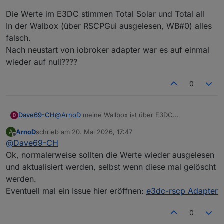
Die Werte im E3DC stimmen Total Solar und Total all
In der Walbox (über RSCPGui ausgelesen, WB#0) alles
falsch.
Nach neustart von iobroker adapter war es auf einmal
wieder auf null????
0
@
ArnoD
meine Wallbox ist über E3DC
Dave69-CH
D
eingebunden netzwerkkabel mit fester IP passend
ArnoD
schrieb am
20. Mai 2026, 17:47
A
zu e3dc.
Die Werte im E3DC stimmen Total Solar und Total
zuletzt editiert von
Offline
@
Dave69-CH
Habe extra deswegen die Multiconect II
all
genommen.
In der Walbox (über RSCPGui ausgelesen, WB#0)
Ok, normalerweise sollten die Werte wieder ausgelesen
alles falsch.
und aktualisiert werden, selbst wenn diese mal gelöscht
Nach neustart von iobroker adapter war es auf
werden.
einmal wieder auf null????
Eventuell mal ein Issue hier eröffnen:
e3dc-rscp Adapter
0