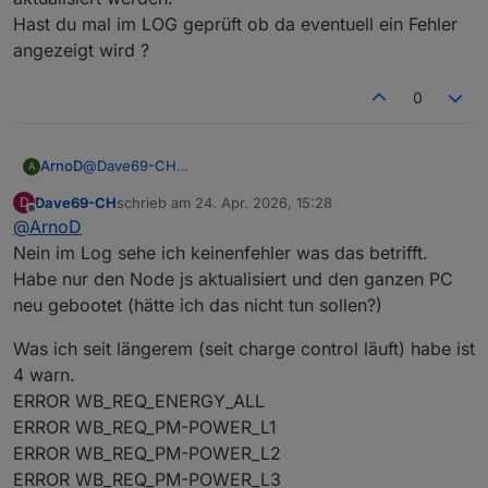
Vielen dank zum voraus für Eure hilfe.
Hast du mal im LOG geprüft ob da eventuell ein Fehler
angezeigt wird ?
0
ArnoD
@
Dave69-CH
A
Der e3dc-rscp Adapter liest diese Werte über die
Dave69-CH
schrieb am
24. Apr. 2026, 15:28
D
Schnittstelle aus.
zuletzt editiert von
Offline
@
ArnoD
Wenn da nichts übermittelt wird hilft es dir nicht Werte
manuell einzutragen, da diese Werte dann nicht
Nein im Log sehe ich keinenfehler was das betrifft.
aktualisiert werden.
Habe nur den Node js aktualisiert und den ganzen PC
Hast du mal im LOG geprüft ob da eventuell ein Fehler
neu gebootet (hätte ich das nicht tun sollen?)
angezeigt wird ?
Was ich seit längerem (seit charge control läuft) habe ist
4 warn.
ERROR WB_REQ_ENERGY_ALL
ERROR WB_REQ_PM-POWER_L1
ERROR WB_REQ_PM-POWER_L2
ERROR WB_REQ_PM-POWER_L3