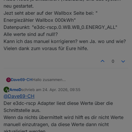
neu gestartet.
Jezt seht aber auf der Wallbox Seite bei: "
Energiezähler Wallbox 000kWh"
Datenpunkt: "e3dc-rscp.0.WB.WB_0.ENERGY_ALL"
Alle werte sind auf null!?
Kann ich das manuel korrigieren? wen Ja. wo und wie?
Vielen dank zum voraus für Eure hilfe.
0
Dave69-CH
Hallo zusammen
D
Eine kleine Frage:
ArnoD
schrieb am
24. Apr. 2026, 09:55
A
Habe Node js aktualisiert (v22.22.2) und das
zuletzt editiert von
Offline
@
Dave69-CH
system neu gestartet.
Jezt seht aber auf der Wallbox Seite bei: "
Der e3dc-rscp Adapter liest diese Werte über die
Energiezähler Wallbox 000kWh"
Schnittstelle aus.
Datenpunkt: "e3dc-rscp.0.WB.WB_0.ENERGY_ALL"
Wenn da nichts übermittelt wird hilft es dir nicht Werte
Alle werte sind auf null!?
manuell einzutragen, da diese Werte dann nicht
Kann ich das manuel korrigieren? wen Ja. wo und
wie?
aktualisiert werden.