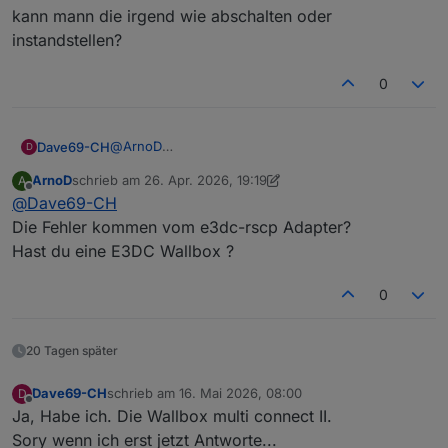
kann mann die irgend wie abschalten oder
instandstellen?
0
@
ArnoD
Dave69-CH
D
Nein im Log sehe ich keinenfehler was das
ArnoD
schrieb am
26. Apr. 2026, 19:19
A
betrifft.
Was ich seit längerem (seit charge control läuft)
zuletzt editiert von ArnoD
Offline
@
Dave69-CH
Habe nur den Node js aktualisiert und den ganzen
habe ist 4 warn.
PC neu gebootet (hätte ich das nicht tun sollen?)
ERROR WB_REQ_ENERGY_ALL
Die Fehler kommen vom e3dc-rscp Adapter?
ERROR WB_REQ_PM-POWER_L1
Hast du eine E3DC Wallbox ?
ERROR WB_REQ_PM-POWER_L2
ERROR WB_REQ_PM-POWER_L3
0
kann mann die irgend wie abschalten oder
instandstellen?
20 Tagen später
Dave69-CH
schrieb am
16. Mai 2026, 08:00
D
zuletzt editiert von
Offline
Ja, Habe ich. Die Wallbox multi connect II.
Sory wenn ich erst jetzt Antworte...