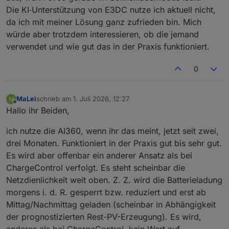
Die KI‑Unterstützung von E3DC nutze ich aktuell nicht,
da ich mit meiner Lösung ganz zufrieden bin. Mich
würde aber trotzdem interessieren, ob die jemand
verwendet und wie gut das in der Praxis funktioniert.
0
MaLei
schrieb am
1. Juli 2026, 12:27
M
zuletzt editiert von
Offline
Hallo ihr Beiden,
ich nutze die AI360, wenn ihr das meint, jetzt seit zwei,
drei Monaten. Funktioniert in der Praxis gut bis sehr gut.
Es wird aber offenbar ein anderer Ansatz als bei
ChargeControl verfolgt. Es steht scheinbar die
Netzdienlichkeit weit oben. Z. Z. wird die Batterieladung
morgens i. d. R. gesperrt bzw. reduziert und erst ab
Mittag/Nachmittag geladen (scheinbar in Abhängigkeit
der prognostizierten Rest-PV-Erzeugung). Es wird,
anderes als bei ChargeControl, kein Wert auf