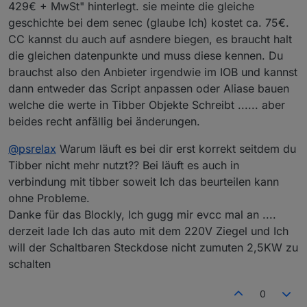
</
value
>
429€ + MwSt" hinterlegt. sie meinte die gleiche
<
value
name
=
"B"
>
geschichte bei dem senec (glaube Ich) kostet ca. 75€.
<
block
type
=
"math_number"
id
=
CC kannst du auch auf asndere biegen, es braucht halt
<
field
name
=
"NUM"
>
10800
</
fi
die gleichen datenpunkte und muss diese kennen. Du
</
block
>
brauchst also den Anbieter irgendwie im IOB und kannst
</
value
>
dann entweder das Script anpassen oder Aliase bauen
</
block
>
welche die werte in Tibber Objekte Schreibt ...... aber
</
value
>
<
value
name
=
"B"
>
beides recht anfällig bei änderungen.
<
block
type
=
"logic_operation"
id
=
@
psrelax
Warum läuft es bei dir erst korrekt seitdem du
<
field
name
=
"OP"
>
AND
</
field
>
<
value
name
=
"A"
>
Tibber nicht mehr nutzt?? Bei läuft es auch in
<
block
type
=
"logic_compare"
i
verbindung mit tibber soweit Ich das beurteilen kann
<
field
name
=
"OP"
>
EQ
</
field
>
ohne Probleme.
<
value
name
=
"A"
>
Danke für das Blockly, Ich gugg mir evcc mal an ....
<
block
type
=
"get_value"
i
derzeit lade Ich das auto mit dem 220V Ziegel und Ich
<
field
name
=
"ATTR"
>
val
<
will der Schaltbaren Steckdose nicht zumuten 2,5KW zu
<
field
name
=
"OID"
>
evcc.
schalten
</
block
>
</
value
>
<
value
name
=
"B"
>
0
<
block
type
=
"text"
id
=
"?}