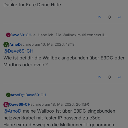
Danke für Eure Deine Hilfe
0
Dave69-CH
Ja, Habe ich. Die Wallbox multi connect II.
D
Sory wenn ich erst jetzt Antworte...
ArnoD
schrieb am
16. Mai 2026, 13:18
A
Danke für Eure Deine Hilfe
zuletzt editiert von
Offline
@
Dave69-CH
Wie ist bei dir die Wallbox angebunden über E3DC oder
Modbus oder evcc ?
0
ArnoD
@
Dave69-CH
A
Wie ist bei dir die Wallbox angebunden über E3DC oder
Dave69-CH
schrieb am
18. Mai 2026, 20:15
D
Modbus oder evcc ?
zuletzt editiert von Dave69-CH
Offline
@
ArnoD
meine Wallbox ist über E3DC eingebunden
netzwerkkabel mit fester IP passend zu e3dc.
Habe extra deswegen die Multiconect II genommen.