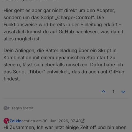
Hier geht es aber gar nicht direkt um den Adapter,
sondern um das Script „Charge-Control“. Die
Funktionsweise wird bereits in der Einleitung erklärt –
zusätzlich kannst du auf GitHub nachlesen, was damit
alles möglich ist.
Dein Anliegen, die Batterieladung über ein Skript in
Kombination mit einem dynamischen Stromtarif zu
steuern, lässt sich ebenfalls umsetzen. Dafür habe ich
das Script „Tibber“ entwickelt, das du auch auf GitHub
findest.
1
11 Tagen später
Zelkin
schrieb am
30. Juni 2026, 07:40
Z
zuletzt editiert von Zelkin
Offline
Hi Zusammen, Ich war jetzt einige Zeit off und bin eben