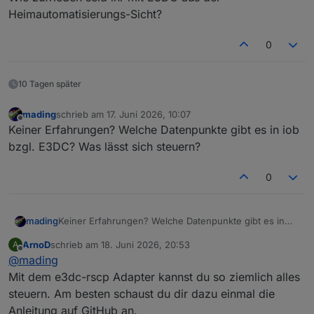
Heimautomatisierungs-Sicht?
0
10 Tagen später
mading
schrieb am
17. Juni 2026, 10:07
zuletzt editiert von
Offline
Keiner Erfahrungen? Welche Datenpunkte gibt es in iob
bzgl. E3DC? Was lässt sich steuern?
0
mading
Keiner Erfahrungen? Welche Datenpunkte gibt es in
iob bzgl. E3DC? Was lässt sich steuern?
ArnoD
schrieb am
18. Juni 2026, 20:53
A
zuletzt editiert von
Offline
@
mading
Mit dem e3dc-rscp Adapter kannst du so ziemlich alles
steuern. Am besten schaust du dir dazu einmal die
Anleitung auf GitHub an.