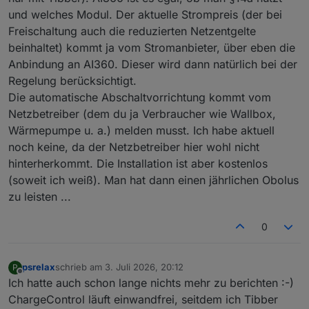
und welches Modul. Der aktuelle Strompreis (der bei
Auch das Zusammenspiel mit meiner Wärmepumpe
(über SG Ready) scheint zu funktionieren. Zumindest
Freischaltung auch die reduzierten Netzentgelte
gibt es immer mal wieder Zeiten, in denen die
beinhaltet) kommt ja vom Stromanbieter, über eben die
Wärmepumpe gesperrt wird, um Preisspitzen zu
Anbindung an AI360. Dieser wird dann natürlich bei der
überbrücken. Was leider bisher noch nicht geklappt hat,
dass die Temperatur für die WW-Erzeugung bei PV-
Regelung berücksichtigt.
Überschuss erhöht wird.
Die automatische Abschaltvorrichtung kommt vom
Zusammenspiel mit meiner WB Multi Connect konnte ich
Netzbetreiber (dem du ja Verbraucher wie Wallbox,
noch nicht wirklich testen, da die Integration meines
Wärmepumpe u. a.) melden musst. Ich habe aktuell
Auto's erst seit ein paar Tagen möglich ist. Der
Sonnen-/Mischmodus hat aber auch ohne Integration
noch keine, da der Netzbetreiber hier wohl nicht
wie erwartet funktioniert.
hinterherkommt. Die Installation ist aber kostenlos
Spannend wird das Ganze ja erst, wenn nicht mehr
(soweit ich weiß). Man hat dann einen jährlichen Obolus
genug PV-Erzeugung stattfindet und das iZm dem
zu leisten ...
dynamischen Stromtarif gesteuert wird/werden soll.
0
psrelax
schrieb am
3. Juli 2026, 20:12
P
zuletzt editiert von
Offline
Ich hatte auch schon lange nichts mehr zu berichten :-)
ChargeControl läuft einwandfrei, seitdem ich Tibber