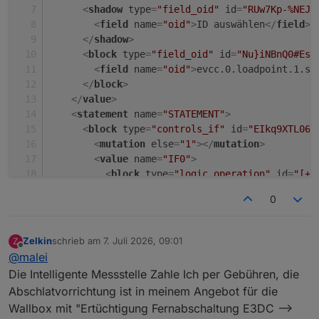
<
shadow
type
=
"field_oid"
id
=
"RUw7Kp-%NEJp
<
field
name
=
"oid"
>
ID auswählen
</
field
>
</
shadow
>
<
block
type
=
"field_oid"
id
=
"Nu}iNBnQ0#Es#
<
field
name
=
"oid"
>
evcc.0.loadpoint.1.st
</
block
>
</
value
>
<
statement
name
=
"STATEMENT"
>
<
block
type
=
"controls_if"
id
=
"EIkq9XTL06d
<
mutation
else
=
"1"
>
</
mutation
>
<
value
name
=
"IF0"
>
<
block
type
=
"logic_operation"
id
=
"[+9
<
field
name
=
"OP"
>
AND
</
field
>
0
<
value
name
=
"A"
>
<
block
type
=
"logic_compare"
id
=
"F
<
field
name
=
"OP"
>
GT
</
field
>
Zelkin
schrieb am
7. Juli 2026, 09:01
Z
zuletzt editiert von
<
value
name
=
"A"
>
Offline
@
malei
<
block
type
=
"get_value"
id
=
"#
Die Intelligente Messstelle Zahle Ich per Gebühren, die
<
field
name
=
"ATTR"
>
val
</
fie
Abschlatvorrichtung ist in meinem Angebot für die
<
field
name
=
"OID"
>
evcc.0.lo
Wallbox mit "Ertüchtigung Fernabschaltung E3DC -->
</
block
>