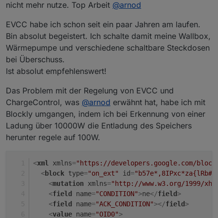
nicht mehr nutze. Top Arbeit
@
arnod
EVCC habe ich schon seit ein paar Jahren am laufen.
Bin absolut begeistert. Ich schalte damit meine Wallbox,
Wärmepumpe und verschiedene schaltbare Steckdosen
bei Überschuss.
Ist absolut empfehlenswert!
Das Problem mit der Regelung von EVCC und
ChargeControl, was
@
arnod
erwähnt hat, habe ich mit
Blockly umgangen, indem ich bei Erkennung von einer
Ladung über 10000W die Entladung des Speichers
herunter regele auf 100W.
<
xml
xmlns
=
"https://developers.google.com/block
<
block
type
=
"on_ext"
id
=
"b57e*,8IPxc*za{lRb#T
<
mutation
xmlns
=
"http://www.w3.org/1999/xht
<
field
name
=
"CONDITION"
>
ne
</
field
>
<
field
name
=
"ACK_CONDITION"
>
</
field
>
<
value
name
=
"OID0"
>