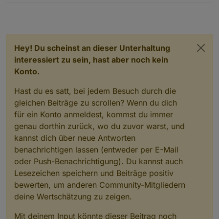
<
field
name
=
"TEXT"
>
pv
</
</
block
>
</
value
>
</
block
>
Hey! Du scheinst an dieser Unterhaltung
</
value
>
interessiert zu sein, hast aber noch kein
<
value
name
=
"B"
>
Konto.
<
block
type
=
"logic_compare"
i
<
field
name
=
"OP"
>
EQ
</
field
>
Hast du es satt, bei jedem Besuch durch die
<
value
name
=
"A"
>
gleichen Beiträge zu scrollen? Wenn du dich
<
block
type
=
"get_value"
i
<
field
name
=
"ATTR"
>
val
<
für ein Konto anmeldest, kommst du immer
<
field
name
=
"OID"
>
evcc.
genau dorthin zurück, wo du zuvor warst, und
</
block
>
kannst dich über neue Antworten
</
value
>
benachrichtigen lassen (entweder per E-Mail
<
value
name
=
"B"
>
oder Push-Benachrichtigung). Du kannst auch
<
block
type
=
"logic_boolea
Lesezeichen speichern und Beiträge positiv
<
field
name
=
"BOOL"
>
FALS
bewerten, um anderen Community-Mitgliedern
</
block
>
</
value
>
deine Wertschätzung zu zeigen.
</
block
>
Mit deinem Input könnte dieser Beitrag noch
</
value
>