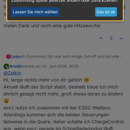
Hoffe ihr könnt mir helfen, da es sich als zu viel
Zustimmung später jederzeit ändern oder zurückziehen.
herausgestellt hat ein Jahr an neuen Foreneinträgen und
Lassen Sie mich wählen
Das ist ok
neuem Spielzeug auf dem Markt durchzuarbeiten.
Vielen Dank und noch eine gute Hitzewoche
0
Hi Zusammen, Ich war jetzt einige Zeit off und bin eben
Zelkin
Z
am aufholen und aktualisieren meiner Kenntnisse :)
ArnoD
schrieb am
30. Juni 2026, 19:03
A
Hier ist es ja regelrecht "ruhig" geworden ....... ist das
@
arnod
Vielen dank für deine Arbeit!!
zuletzt editiert von
Offline
@
Zelkin
Script so ausgereift dass es kaum noch Updates
braucht??
Bei mir steht nun die die EFY Wallbox zur anschaffung
Hi, lange nichts mehr von dir gehört 😊
Habe eben auf die aktuelle version upgedatet und freue
an ..... juhu endlich mal wieder was neues zum
Aktuell läuft das Script stabil, deshalb traue ich mich
mich dass immernoch alles funktioniert
anbinden
Nutzen viele von euch evcc parallel?
ehrlich gesagt nicht mehr, groß etwas daran zu ändern
Taugt das was?
😄
Was ist eigentlich mit der von E3DC so hoch
angepriesenen KI unterstützen intelligenten
evcc nutze ich zusammen mit der E3DC-Wallbox.
Steuerung?? Nutzt das jemand von euch?
Hoffe ihr könnt mir helfen, da es sich als zu viel
Allerdings kommen sich die beiden Steuerungen
herausgestellt hat ein Jahr an neuen Foreneinträgen
teilweise in die Quere, daher schalte ich ChargeControl
und neuem Spielzeug auf dem Markt durchzuarbeiten.
Vielen Dank und noch eine gute Hitzewoche
aus, wenn evcc gerade im Schnelllademodus läuft.