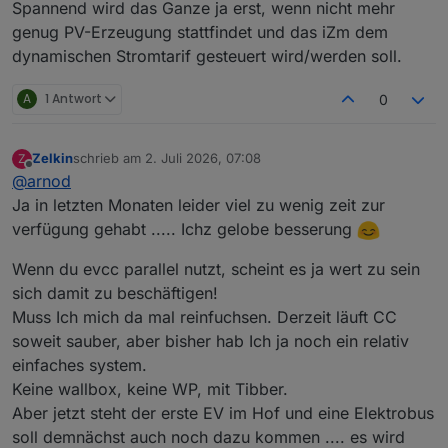
Spannend wird das Ganze ja erst, wenn nicht mehr
genug PV-Erzeugung stattfindet und das iZm dem
dynamischen Stromtarif gesteuert wird/werden soll.
A
1 Antwort
0
Zelkin
schrieb am
2. Juli 2026, 07:08
Z
zuletzt editiert von
Offline
@
arnod
Ja in letzten Monaten leider viel zu wenig zeit zur
verfügung gehabt ..... Ichz gelobe besserung
Wenn du evcc parallel nutzt, scheint es ja wert zu sein
sich damit zu beschäftigen!
Muss Ich mich da mal reinfuchsen. Derzeit läuft CC
soweit sauber, aber bisher hab Ich ja noch ein relativ
einfaches system.
Keine wallbox, keine WP, mit Tibber.
Aber jetzt steht der erste EV im Hof und eine Elektrobus
soll demnächst auch noch dazu kommen .... es wird