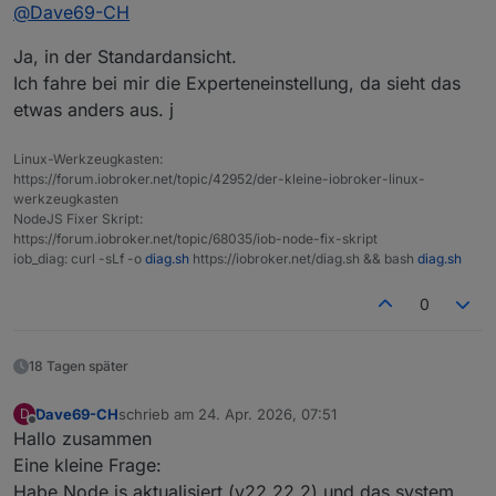
Online
@
Dave69-CH
Schraubenschlüssel gehen = Einstellungen und im
neuen Fenster ist es ganz oben Rechts.
Ja, in der Standardansicht.
Kann leider noch nicht gedanken lesen ;)
Merci schönen Abend
Ich fahre bei mir die Experteneinstellung, da sieht das
etwas anders aus. j
Linux-Werkzeugkasten:
https://forum.iobroker.net/topic/42952/der-kleine-iobroker-linux-
werkzeugkasten
NodeJS Fixer Skript:
https://forum.iobroker.net/topic/68035/iob-node-fix-skript
iob_diag: curl -sLf -o
diag.sh
https://iobroker.net/diag.sh && bash
diag.sh
0
18 Tagen später
Dave69-CH
schrieb am
24. Apr. 2026, 07:51
D
zuletzt editiert von
Offline
Hallo zusammen
Eine kleine Frage:
Habe Node js aktualisiert (v22.22.2) und das system