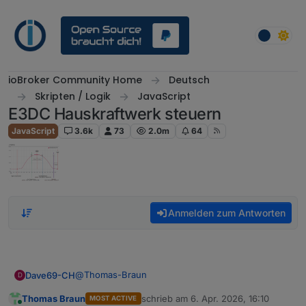
Weiter zum Inhalt
ioBroker Community Home
Deutsch
Skripten / Logik
JavaScript
E3DC Hauskraftwerk steuern
JavaScript
3.6k
73
2.0m
64
Anmelden zum Antworten
@
Thomas-Braun
Dave69-CH
D
Thomas Braun
schrieb am
6. Apr. 2026, 16:10
MOST ACTIVE
Gefunden. mann muss auf den
zuletzt editiert von