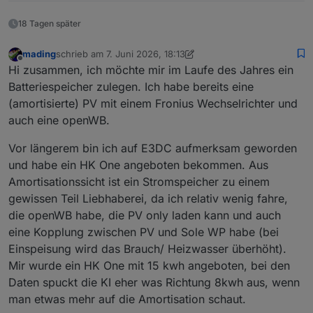
18 Tagen später
mading
schrieb am
7. Juni 2026, 18:13
zuletzt editiert von mading
6. Juli 2026, 20:14
Offline
Hi zusammen, ich möchte mir im Laufe des Jahres ein
Batteriespeicher zulegen. Ich habe bereits eine
(amortisierte) PV mit einem Fronius Wechselrichter und
auch eine openWB.
Vor längerem bin ich auf E3DC aufmerksam geworden
und habe ein HK One angeboten bekommen. Aus
Amortisationssicht ist ein Stromspeicher zu einem
gewissen Teil Liebhaberei, da ich relativ wenig fahre,
die openWB habe, die PV only laden kann und auch
eine Kopplung zwischen PV und Sole WP habe (bei
Einspeisung wird das Brauch/ Heizwasser überhöht).
Mir wurde ein HK One mit 15 kwh angeboten, bei den
Daten spuckt die KI eher was Richtung 8kwh aus, wenn
man etwas mehr auf die Amortisation schaut.