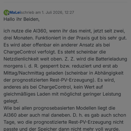
MaLei
schrieb am
1. Juli 2026, 12:27
M
zuletzt editiert von
Offline
Hallo ihr Beiden,
ich nutze die AI360, wenn ihr das meint, jetzt seit zwei,
drei Monaten. Funktioniert in der Praxis gut bis sehr gut.
Es wird aber offenbar ein anderer Ansatz als bei
ChargeControl verfolgt. Es steht scheinbar die
Netzdienlichkeit weit oben. Z. Z. wird die Batterieladung
morgens i. d. R. gesperrt bzw. reduziert und erst ab
Mittag/Nachmittag geladen (scheinbar in Abhängigkeit
der prognostizierten Rest-PV-Erzeugung). Es wird,
anderes als bei ChargeControl, kein Wert auf
gleichmäßiges Laden mit möglichst geringer Leistung
gelegt.
Wie bei allen prognosebasierten Modellen liegt die
AI360 aber auch mal daneben. D. h. es gab auch schon
Tage, wo die prognostizierte Rest-PV-Erzeugung nicht
passte und der Speicher dann nicht mehr voll wurde.