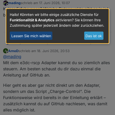
mading
schrieb am
17. Juni 2026, 10:07
zuletzt editiert von
Offline
Keiner Erfahrungen? Welche Datenpunkte gibt es in iob
bzgl. E3DC? Was lässt sich steuern?
Hallo! Könnten wir bitte einige zusätzliche Dienste für
Funktionalität & Analytics
aktivieren? Sie können Ihre
Zustimmung später jederzeit ändern oder zurückziehen.
0
Lassen Sie mich wählen
Das ist ok
mading
Keiner Erfahrungen? Welche Datenpunkte gibt es in
iob bzgl. E3DC? Was lässt sich steuern?
ArnoD
schrieb am
18. Juni 2026, 20:53
A
zuletzt editiert von
Offline
@
mading
Mit dem e3dc-rscp Adapter kannst du so ziemlich alles
steuern. Am besten schaust du dir dazu einmal die
Anleitung auf GitHub an.
Hier geht es aber gar nicht direkt um den Adapter,
sondern um das Script „Charge-Control“. Die
Funktionsweise wird bereits in der Einleitung erklärt –
zusätzlich kannst du auf GitHub nachlesen, was damit
alles möglich ist.