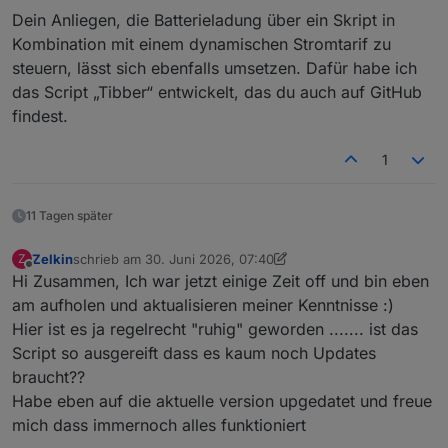
Dein Anliegen, die Batterieladung über ein Skript in
Kombination mit einem dynamischen Stromtarif zu
steuern, lässt sich ebenfalls umsetzen. Dafür habe ich
das Script „Tibber“ entwickelt, das du auch auf GitHub
findest.
1
11 Tagen später
Zelkin
schrieb am
30. Juni 2026, 07:40
Z
zuletzt editiert von Zelkin
Offline
Hi Zusammen, Ich war jetzt einige Zeit off und bin eben
am aufholen und aktualisieren meiner Kenntnisse :)
Hier ist es ja regelrecht "ruhig" geworden ....... ist das
Script so ausgereift dass es kaum noch Updates
braucht??
Habe eben auf die aktuelle version upgedatet und freue
mich dass immernoch alles funktioniert