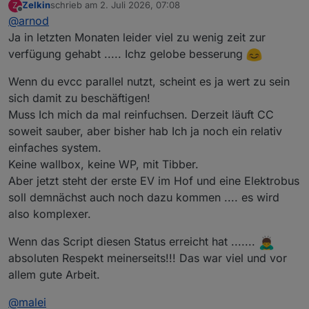
Zelkin
schrieb am
2. Juli 2026, 07:08
Z
zuletzt editiert von
Offline
@
arnod
Ja in letzten Monaten leider viel zu wenig zeit zur
verfügung gehabt ..... Ichz gelobe besserung
Wenn du evcc parallel nutzt, scheint es ja wert zu sein
sich damit zu beschäftigen!
Muss Ich mich da mal reinfuchsen. Derzeit läuft CC
soweit sauber, aber bisher hab Ich ja noch ein relativ
einfaches system.
Keine wallbox, keine WP, mit Tibber.
Aber jetzt steht der erste EV im Hof und eine Elektrobus
soll demnächst auch noch dazu kommen .... es wird
also komplexer.
Wenn das Script diesen Status erreicht hat .......
absoluten Respekt meinerseits!!! Das war viel und vor
allem gute Arbeit.
@
malei