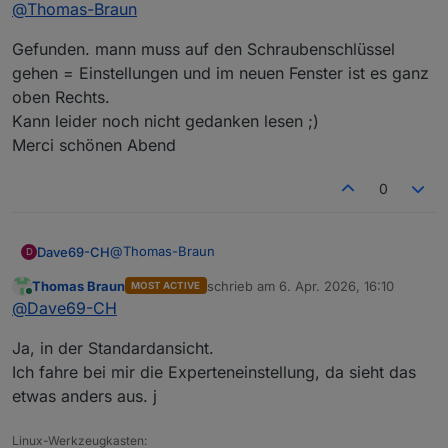
Offline
@
Thomas-Braun
Das obige ist doch aus dem Log. Und da steht
relativ eindeutig drin, dass die Instanz e3dc-
[silly]: e3dc-rscp.0
Gefunden. mann muss auf den Schraubenschlüssel
rscp.0 mit silly geloggt wird.
gehen = Einstellungen und im neuen Fenster ist es ganz
oben Rechts.
Kann leider noch nicht gedanken lesen ;)
Merci schönen Abend
0
@
Thomas-Braun
Dave69-CH
D
Thomas Braun
schrieb am
6. Apr. 2026, 16:10
MOST ACTIVE
Gefunden. mann muss auf den
zuletzt editiert von
Online
@
Dave69-CH
Schraubenschlüssel gehen = Einstellungen und im
neuen Fenster ist es ganz oben Rechts.
Ja, in der Standardansicht.
Kann leider noch nicht gedanken lesen ;)
Merci schönen Abend
Ich fahre bei mir die Experteneinstellung, da sieht das
etwas anders aus. j
Linux-Werkzeugkasten: