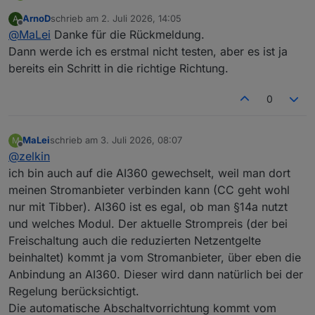
ArnoD
schrieb am
2. Juli 2026, 14:05
A
ich nutze die AI360, wenn ihr das meint, jetzt seit zwei,
zuletzt editiert von
Offline
@
MaLei
Danke für die Rückmeldung.
drei Monaten. Funktioniert in der Praxis gut bis sehr gut.
Es wird aber offenbar ein anderer Ansatz als bei
Dann werde ich es erstmal nicht testen, aber es ist ja
ChargeControl verfolgt. Es steht scheinbar die
bereits ein Schritt in die richtige Richtung.
Netzdienlichkeit weit oben. Z. Z. wird die Batterieladung
morgens i. d. R. gesperrt bzw. reduziert und erst ab
0
Mittag/Nachmittag geladen (scheinbar in Abhängigkeit
der prognostizierten Rest-PV-Erzeugung). Es wird,
anderes als bei ChargeControl, kein Wert auf
MaLei
schrieb am
3. Juli 2026, 08:07
M
gleichmäßiges Laden mit möglichst geringer Leistung
zuletzt editiert von
Offline
@
zelkin
gelegt.
Wie bei allen prognosebasierten Modellen liegt die
ich bin auch auf die AI360 gewechselt, weil man dort
AI360 aber auch mal daneben. D. h. es gab auch schon
meinen Stromanbieter verbinden kann (CC geht wohl
Tage, wo die prognostizierte Rest-PV-Erzeugung nicht
nur mit Tibber). AI360 ist es egal, ob man §14a nutzt
passte und der Speicher dann nicht mehr voll wurde.
und welches Modul. Der aktuelle Strompreis (der bei
Auch das Zusammenspiel mit meiner Wärmepumpe
(über SG Ready) scheint zu funktionieren. Zumindest
Freischaltung auch die reduzierten Netzentgelte
gibt es immer mal wieder Zeiten, in denen die
beinhaltet) kommt ja vom Stromanbieter, über eben die
Wärmepumpe gesperrt wird, um Preisspitzen zu
Anbindung an AI360. Dieser wird dann natürlich bei der
überbrücken. Was leider bisher noch nicht geklappt hat,
dass die Temperatur für die WW-Erzeugung bei PV-
Regelung berücksichtigt.
Überschuss erhöht wird.
Die automatische Abschaltvorrichtung kommt vom