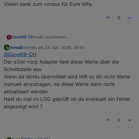
Vielen dank zum voraus für Eure hilfe.
0
Dave69-CH
Hallo zusammen
D
Eine kleine Frage:
ArnoD
schrieb am
24. Apr. 2026, 09:55
A
Habe Node js aktualisiert (v22.22.2) und das
zuletzt editiert von
Offline
@
Dave69-CH
system neu gestartet.
Jezt seht aber auf der Wallbox Seite bei: "
Der e3dc-rscp Adapter liest diese Werte über die
Energiezähler Wallbox 000kWh"
Schnittstelle aus.
Datenpunkt: "e3dc-rscp.0.WB.WB_0.ENERGY_ALL"
Wenn da nichts übermittelt wird hilft es dir nicht Werte
Alle werte sind auf null!?
manuell einzutragen, da diese Werte dann nicht
Kann ich das manuel korrigieren? wen Ja. wo und
wie?
aktualisiert werden.
Vielen dank zum voraus für Eure hilfe.
Hast du mal im LOG geprüft ob da eventuell ein Fehler
angezeigt wird ?
0