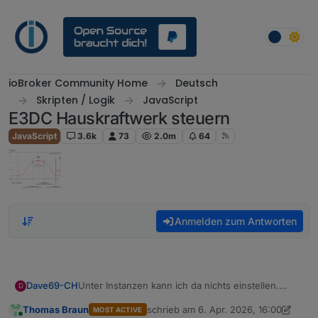
Weiter zum Inhalt
ioBroker Community Home
Deutsch
Skripten / Logik
JavaScript
E3DC Hauskraftwerk steuern
JavaScript
3.6k
73
2.0m
64
Anmelden zum Antworten
Dave69-CH
Unter Instanzen kann ich da nichts einstellen.
D
Diese Meldung habe ich im Javascript.
Thomas Braun
schrieb am
6. Apr. 2026, 16:00
MOST ACTIVE
Aber danke für Deine Bemühungen.
zuletzt editiert von Thomas Braun
4. J