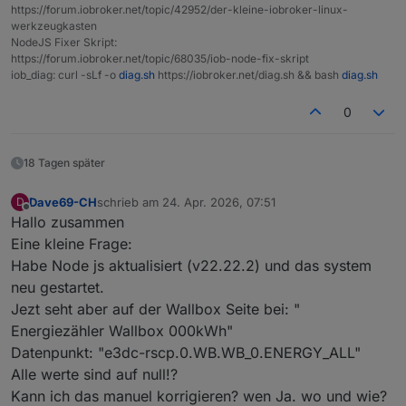
https://forum.iobroker.net/topic/42952/der-kleine-iobroker-linux-
werkzeugkasten
NodeJS Fixer Skript:
https://forum.iobroker.net/topic/68035/iob-node-fix-skript
iob_diag: curl -sLf -o
diag.sh
https://iobroker.net/diag.sh && bash
diag.sh
0
18 Tagen später
Dave69-CH
schrieb am
24. Apr. 2026, 07:51
D
zuletzt editiert von
Offline
Hallo zusammen
Eine kleine Frage:
Habe Node js aktualisiert (v22.22.2) und das system
neu gestartet.
Jezt seht aber auf der Wallbox Seite bei: "
Energiezähler Wallbox 000kWh"
Datenpunkt: "e3dc-rscp.0.WB.WB_0.ENERGY_ALL"
Alle werte sind auf null!?
Kann ich das manuel korrigieren? wen Ja. wo und wie?