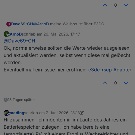
0
@
ArnoD
meine Wallbox ist über E3DC
Dave69-CH
D
eingebunden netzwerkkabel mit fester IP passend
ArnoD
schrieb am
20. Mai 2026, 17:47
A
zu e3dc.
Die Werte im E3DC stimmen Total Solar und Total
zuletzt editiert von
Offline
@
Dave69-CH
Habe extra deswegen die Multiconect II
all
genommen.
In der Walbox (über RSCPGui ausgelesen, WB#0)
Ok, normalerweise sollten die Werte wieder ausgelesen
alles falsch.
und aktualisiert werden, selbst wenn diese mal gelöscht
Nach neustart von iobroker adapter war es auf
werden.
einmal wieder auf null????
Eventuell mal ein Issue hier eröffnen:
e3dc-rscp Adapter
0
18 Tagen später
mading
schrieb am
7. Juni 2026, 18:13
zuletzt editiert von mading
6. Juli 2026, 20:14
Offline
Hi zusammen, ich möchte mir im Laufe des Jahres ein
Batteriespeicher zulegen. Ich habe bereits eine
(amortisierte) PV mit einem Fronius Wechselrichter und