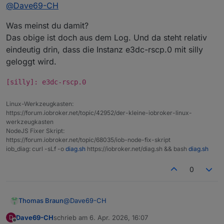
Online
@
Dave69-CH
Was meinst du damit?
Das obige ist doch aus dem Log. Und da steht relativ
eindeutig drin, dass die Instanz e3dc-rscp.0 mit silly
geloggt wird.
[silly]: e3dc-rscp.0
Linux-Werkzeugkasten:
https://forum.iobroker.net/topic/42952/der-kleine-iobroker-linux-
werkzeugkasten
NodeJS Fixer Skript:
https://forum.iobroker.net/topic/68035/iob-node-fix-skript
iob_diag: curl -sLf -o
diag.sh
https://iobroker.net/diag.sh && bash
diag.sh
0
@
Dave69-CH
Thomas Braun
Dave69-CH
schrieb am
6. Apr. 2026, 16:07
D
Was meinst du damit?
zuletzt editiert von