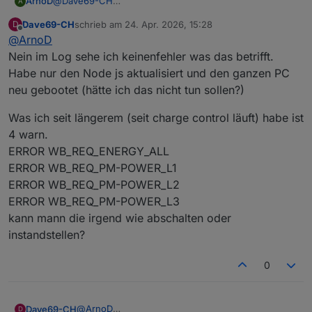
ArnoD
@
Dave69-CH
A
Der e3dc-rscp Adapter liest diese Werte über die
Dave69-CH
schrieb am
24. Apr. 2026, 15:28
D
Schnittstelle aus.
zuletzt editiert von
Offline
@
ArnoD
Wenn da nichts übermittelt wird hilft es dir nicht Werte
manuell einzutragen, da diese Werte dann nicht
Nein im Log sehe ich keinenfehler was das betrifft.
aktualisiert werden.
Habe nur den Node js aktualisiert und den ganzen PC
Hast du mal im LOG geprüft ob da eventuell ein Fehler
neu gebootet (hätte ich das nicht tun sollen?)
angezeigt wird ?
Was ich seit längerem (seit charge control läuft) habe ist
4 warn.
ERROR WB_REQ_ENERGY_ALL
ERROR WB_REQ_PM-POWER_L1
ERROR WB_REQ_PM-POWER_L2
ERROR WB_REQ_PM-POWER_L3
kann mann die irgend wie abschalten oder
instandstellen?
0
@
ArnoD
Dave69-CH
D