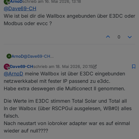
ArnoD
schrieb am
16. Mai 2026, 13:18
A
Danke für Eure Deine Hilfe
zuletzt editiert von
Offline
@
Dave69-CH
Wie ist bei dir die Wallbox angebunden über E3DC oder
Modbus oder evcc ?
0
ArnoD
@
Dave69-CH
A
Wie ist bei dir die Wallbox angebunden über E3DC oder
Dave69-CH
schrieb am
18. Mai 2026, 20:15
D
Modbus oder evcc ?
zuletzt editiert von Dave69-CH
Offline
@
ArnoD
meine Wallbox ist über E3DC eingebunden
netzwerkkabel mit fester IP passend zu e3dc.
Habe extra deswegen die Multiconect II genommen.
Die Werte im E3DC stimmen Total Solar und Total all
In der Walbox (über RSCPGui ausgelesen, WB#0) alles
falsch.
Nach neustart von iobroker adapter war es auf einmal
wieder auf null????