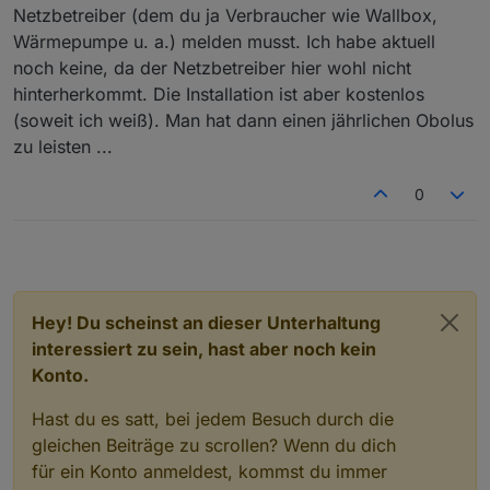
Zusammenspiel mit meiner WB Multi Connect konnte ich
Netzbetreiber (dem du ja Verbraucher wie Wallbox,
noch nicht wirklich testen, da die Integration meines
Wärmepumpe u. a.) melden musst. Ich habe aktuell
Auto's erst seit ein paar Tagen möglich ist. Der
Sonnen-/Mischmodus hat aber auch ohne Integration
noch keine, da der Netzbetreiber hier wohl nicht
wie erwartet funktioniert.
hinterherkommt. Die Installation ist aber kostenlos
Spannend wird das Ganze ja erst, wenn nicht mehr
(soweit ich weiß). Man hat dann einen jährlichen Obolus
genug PV-Erzeugung stattfindet und das iZm dem
zu leisten ...
dynamischen Stromtarif gesteuert wird/werden soll.
0
Hey! Du scheinst an dieser Unterhaltung
interessiert zu sein, hast aber noch kein
Konto.
Hast du es satt, bei jedem Besuch durch die
gleichen Beiträge zu scrollen? Wenn du dich
für ein Konto anmeldest, kommst du immer