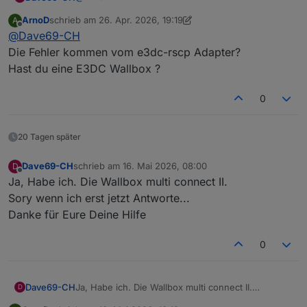
Nein im Log sehe ich keinenfehler was das
ArnoD
schrieb am
26. Apr. 2026, 19:19
A
betrifft.
Was ich seit längerem (seit charge control läuft)
zuletzt editiert von ArnoD
Offline
@
Dave69-CH
Habe nur den Node js aktualisiert und den ganzen
habe ist 4 warn.
PC neu gebootet (hätte ich das nicht tun sollen?)
ERROR WB_REQ_ENERGY_ALL
Die Fehler kommen vom e3dc-rscp Adapter?
ERROR WB_REQ_PM-POWER_L1
Hast du eine E3DC Wallbox ?
ERROR WB_REQ_PM-POWER_L2
ERROR WB_REQ_PM-POWER_L3
0
kann mann die irgend wie abschalten oder
instandstellen?
20 Tagen später
Dave69-CH
schrieb am
16. Mai 2026, 08:00
D
zuletzt editiert von
Offline
Ja, Habe ich. Die Wallbox multi connect II.
Sory wenn ich erst jetzt Antworte...
Danke für Eure Deine Hilfe
0
Dave69-CH
Ja, Habe ich. Die Wallbox multi connect II.
D
Sory wenn ich erst jetzt Antworte...