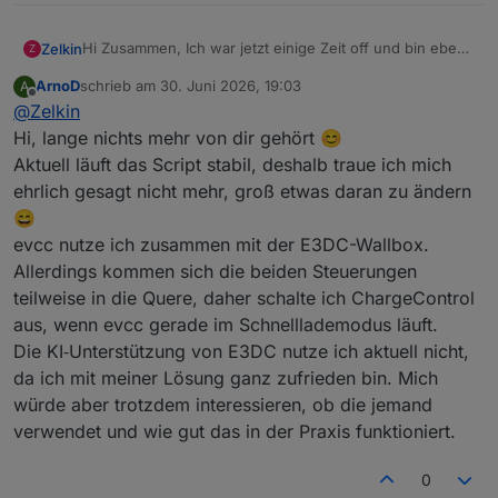
Hi Zusammen, Ich war jetzt einige Zeit off und bin eben
Zelkin
Z
am aufholen und aktualisieren meiner Kenntnisse :)
ArnoD
schrieb am
30. Juni 2026, 19:03
A
Hier ist es ja regelrecht "ruhig" geworden ....... ist das
@
arnod
Vielen dank für deine Arbeit!!
zuletzt editiert von
Offline
@
Zelkin
Script so ausgereift dass es kaum noch Updates
braucht??
Bei mir steht nun die die EFY Wallbox zur anschaffung
Hi, lange nichts mehr von dir gehört 😊
Habe eben auf die aktuelle version upgedatet und freue
an ..... juhu endlich mal wieder was neues zum
Aktuell läuft das Script stabil, deshalb traue ich mich
mich dass immernoch alles funktioniert
anbinden
Nutzen viele von euch evcc parallel?
ehrlich gesagt nicht mehr, groß etwas daran zu ändern
Taugt das was?
😄
Was ist eigentlich mit der von E3DC so hoch
angepriesenen KI unterstützen intelligenten
evcc nutze ich zusammen mit der E3DC-Wallbox.
Steuerung?? Nutzt das jemand von euch?
Hoffe ihr könnt mir helfen, da es sich als zu viel
Allerdings kommen sich die beiden Steuerungen
herausgestellt hat ein Jahr an neuen Foreneinträgen
teilweise in die Quere, daher schalte ich ChargeControl
und neuem Spielzeug auf dem Markt durchzuarbeiten.
Vielen Dank und noch eine gute Hitzewoche
aus, wenn evcc gerade im Schnelllademodus läuft.
Die KI‑Unterstützung von E3DC nutze ich aktuell nicht,
da ich mit meiner Lösung ganz zufrieden bin. Mich
würde aber trotzdem interessieren, ob die jemand
verwendet und wie gut das in der Praxis funktioniert.
0